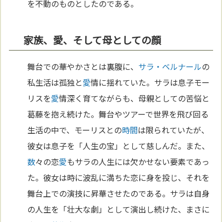
を不動のものとしたのである。
家族、愛、そして母としての顔
舞台での華やかさとは裏腹に、
サラ・ベルナール
の
私生活は孤独と
愛
情に揺れていた。サラは息子モー
リスを
愛
情深く育てながらも、母親としての苦悩と
葛藤を抱え続けた。舞台やツアーで世界を飛び回る
生活の中で、モーリスとの
時間
は限られていたが、
彼女は息子を「人生の宝」として慈しんだ。また、
数
々の恋
愛
もサラの人生には欠かせない要素であっ
た。彼女は時に波乱に満ちた恋に身を投じ、それを
舞台上での演技に昇華させたのである。サラは自身
の人生を「壮大な劇」として演出し続けた、まさに