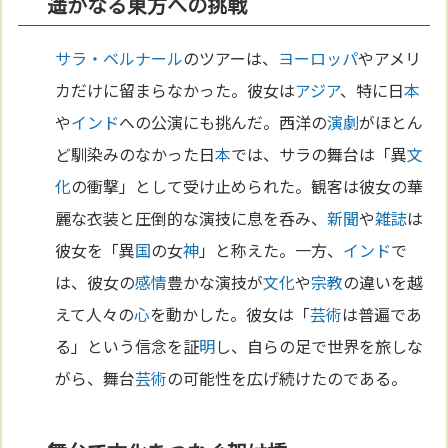
遥かなる東方への挑戦
サラ・ベルナール
のツアーは、
ヨーロッパ
やアメリ
カだけに留まらなかった。彼女は
アジア
、特に日
本
や
インド
への公演にも挑んだ。西洋の
演劇
がほとん
ど馴染みのなかった日
本
では、サラの舞台は「異
文
化
の衝撃」として受け止められた。観客は彼女の華
麗な衣装と圧倒的な演技に息を呑み、
新聞
や
雑誌
は
彼女を「異
国
の女
神
」と称えた。一方、
インド
で
は、彼女の
感情
豊かな演技が
文化
や
宗教
の違いを越
えて人々の
心
を動かした。彼女は「
芸術
は普遍であ
る」という信念を証
明
し、自らの足で世界を旅しな
がら、舞台
芸術
の可能性を広げ続けたのである。