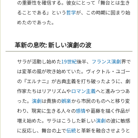
の重要性を確信する。彼女にとって「舞台とは生き
ることである」という
哲学
が、この時期に固まり始
めたのであった。
革新の息吹: 新しい演劇の波
サラが活動し始めた
19世紀
後半、
フランス
演劇
界で
は変革の風が吹き始めていた。ヴィクトル・ユゴー
の『エルナニ』が古典主義を打ち破ったように、劇
作家たちはリアリズムや
ロマン主義
へと進みつつあ
った。
演劇
は貴族の
娯楽
から市民のものへと移り変
わり、現実に生きる人々の
感情
や葛藤を描く作品が
増え始めた。サラはこうした新しい
演劇
の波に敏感
に反応し、舞台の上で
伝統
と革新を融合させようと