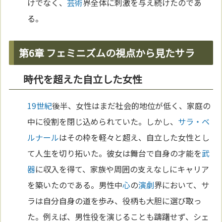
けでなく、
芸術
界全体に刺激を与え続けたのであ
る。
第6章 フェミニズムの視点から見たサラ
時代を超えた自立した女性
19世紀
後半、女性はまだ社会的地位が低く、家庭の
中に役割を閉じ込められていた。しかし、
サラ・ベ
ルナール
はその枠を軽々と超え、自立した女性とし
て人生を切り拓いた。彼女は舞台で自身の才能を
武
器
に収入を得て、家族や周囲の支えなしにキャリア
を築いたのである。男性中
心
の
演劇
界において、サ
ラは自分自身の道を歩み、役柄も大胆に選び取っ
た。例えば、男性役を演じることも躊躇せず、シェ