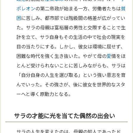
ポレオン
の第二帝政が始まる一方、労働者たちは
貧
困
に苦しみ、都市部では階級間の格差が広がってい
た。サラの母親は富裕層の男性と交際することで生
計を立て、サラ自身もその生活の中で社会の現実を
目の当たりにする。しかし、彼女は環境に屈せず、
困難な時代を強く生き抜いた。やがて母の
愛
情をほ
とんど受けられないことに苦しみながらも、サラは
「自分自身の人生を選び取る」という強い意志を育
んでいった。その強さが、後に彼女を世界的なスタ
ーへと導く原動力となる。
サラの才能に光を当てた偶然の出会い
サラの人生を変えたのは、母親の知人であったド