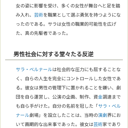
女の姿に影響を受け、多くの女性が舞台へと足を踏
み入れ、
芸術
を職業として選ぶ勇気を持つようにな
ったのである。サラは女性の職業的可能性を広げ
た、真の先駆者であった。
男性社会に対する堂々たる反逆
サラ・ベルナール
は社会的な圧力にも屈することな
く、自らの人生を完全にコントロールした女性であ
る。彼女は男性の管理下に置かれることを嫌い、劇
団を自ら運営し、公演の企画、制作、資
金
調達まで
も自ら手がけた。自分の名前を冠した「
サラ・ベル
ナール
劇場」を設立したことは、当時の
演劇
界にお
いて画期的な出来事であった。彼女は
芸術
家であり