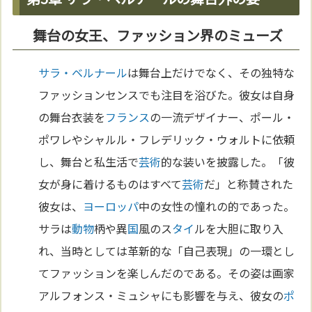
舞台の女王、ファッション界のミューズ
サラ・ベルナール
は舞台上だけでなく、その独特な
ファッションセンスでも注目を浴びた。彼女は自身
の舞台衣装を
フランス
の一流デザイナー、ポール・
ポワレやシャルル・フレデリック・ウォルトに依頼
し、舞台と私生活で
芸術
的な装いを披露した。「彼
女が身に着けるものはすべて
芸術
だ」と称賛された
彼女は、
ヨーロッパ
中の女性の憧れの的であった。
サラは
動物
柄や異
国
風のス
タイ
ルを大胆に取り入
れ、当時としては革新的な「自己表現」の一環とし
てファッションを楽しんだのである。その姿は画家
アルフォンス・ミュシャにも影響を与え、彼女の
ポ