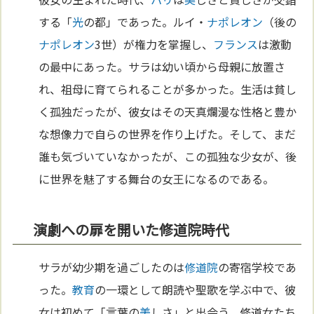
する「
光
の都」であった。ルイ・
ナポレオン
（後の
ナポレオン
3世）が権力を掌握し、
フランス
は激動
の最中にあった。サラは幼い頃から母親に放置さ
れ、祖母に育てられることが多かった。生活は貧し
く孤独だったが、彼女はその天真爛漫な性格と豊か
な想像力で自らの世界を作り上げた。そして、まだ
誰も気づいていなかったが、この孤独な少女が、後
に世界を魅了する舞台の女王になるのである。
演劇への扉を開いた修道院時代
サラが幼少期を過ごしたのは
修道院
の寄宿学校であ
った。
教育
の一環として朗読や聖歌を学ぶ中で、彼
女は初めて「言葉の
美
しさ」と出会う。修道女たち