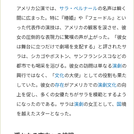
アメリカ公演では、
サラ・ベルナール
の名声は瞬く
間に広まった。特に『椿姫』や『フェードル』とい
った代表作の演技は、アメリカの観客を涙させ、彼
女の圧倒的な表現力に驚嘆の声が上がった。「彼女
は舞台に立つだけで劇場を支配する」と評されたサ
ラは、シカゴやボストン、サンフランシスコなどの
都市でも喝采を浴びる。彼女の訪問は単なる
演劇
の
興行ではなく、「
文化
の大使」としての役割も果た
していた。彼女の
存在
がアメリカでの
演劇
文化
の向
上を促し、多くの女優たちがサラを模範とするよう
になったのである。サラは
演劇
の女王として、
国
境
を越えたスターとなった。