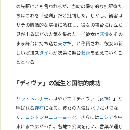
の先駆けとも言われるが、当時の保守的な批評家た
ちはこれを「過剰」だと批判した。しかし、観客は
サラの情熱的な演技に熱狂し、彼女の舞台には立ち
見が出るほどの人気を集めた。「彼女は
感情
をその
まま舞台に持ち込む
天才
だ」と称賛され、彼女の新
しい演技ス
タイ
ルが次第に舞台
芸術
を変えていくこ
ととなる。
「ディヴァ」の誕生と国際的成功
サラ・ベルナール
はやがて「ディヴァ（女
神
）」と
呼ばれる
存在
になる。彼女の人気は
パリ
だけでな
く、
ロンドン
や
ニューヨーク
、さらには
ロシア
や中
東にまで広がった。各地で公演を行い、言葉が通じ