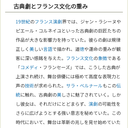
古典劇とフランス文化の重み
19世紀
の
フランス
演劇
界では、ジャン・ラシーヌや
ピエール・コルネイユといった古典劇の巨匠たちの
作品が大きな影響力を持っていた。彼らの劇は規律
正しく
美
しい
言語
で描かれ、道
徳
や運命の重みが観
客に深い感銘を与えた。
フランス
文化
の
象徴
である
「
コメディ
・フランセーズ」では、こうした古典が
上演され続け、舞台俳優には極めて高度な表現力と
声の
技術
が求められた。
サラ・ベルナール
もこの
伝
統
に触れ、古典劇の
美
しさに魅了されていく。しか
し彼女は、それだけにとどまらず、
演劇
の可能性を
さらに広げようとする強い意志を秘めていた。この
時代において、舞台は革新の兆しを見せ始めていた