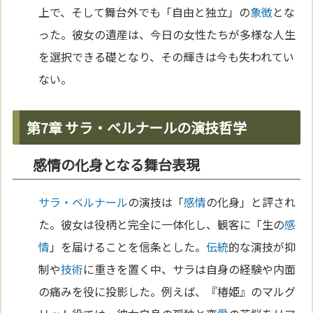
上で、そして舞台外でも「自由と独立」の
象徴
とな
った。彼女の遺産は、今日の女性たちが多様な人生
を選択できる礎となり、その輝きは今も失われてい
ない。
第7章 サラ・ベルナールの演技哲学
感情の化身となる舞台表現
サラ・ベルナール
の演技は「
感情
の化身」と評され
た。彼女は役柄と完全に一体化し、観客に「生の
感
情
」を届けることを信条とした。
伝統
的な演技が抑
制や
技術
に重きを置く中、サラは自身の経験や内面
の痛みを役に投影した。例えば、『椿姫』のマルグ