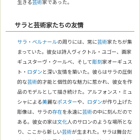
生きる
芸術
家であった。
サラと芸術家たちの友情
サラ・ベルナール
の周りには、常に
芸術
家たちが集
まっていた。彼女は詩人ヴィクトル・ユゴー、画家
ギュスターヴ・クールベ、そして
彫刻
家オーギュス
ト・
ロダン
と深い友情を築いた。彼らはサラの圧倒
的な
芸術
的才能と個性的な魅力に惹かれ、彼女を作
品のモデルとして描き続けた。アルフォンス・ミュ
シャによる
美
麗な
ポスター
や、
ロダン
が作り上げた
彫像は、サラの
存在
を永遠に
芸術
の中に刻んだので
ある。彼女の家は
文化
人のサロンのような場所とな
り、ここから新しい
芸術
が生まれた。サラは舞台だ