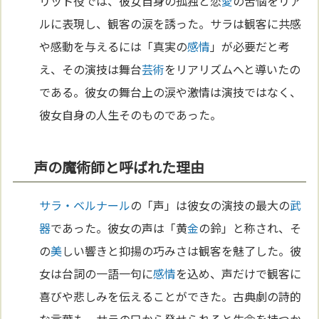
リット役では、彼女自身の孤独と恋
愛
の苦悩をリア
ルに表現し、観客の涙を誘った。サラは観客に共感
や感動を与えるには「真実の
感情
」が必要だと考
え、その演技は舞台
芸術
をリアリズムへと導いたの
である。彼女の舞台上の涙や激情は演技ではなく、
彼女自身の人生そのものであった。
声の魔術師と呼ばれた理由
サラ・ベルナール
の「声」は彼女の演技の最大の
武
器
であった。彼女の声は「黄
金
の鈴」と称され、そ
の
美
しい響きと抑揚の巧みさは観客を魅了した。彼
女は台詞の一語一句に
感情
を込め、声だけで観客に
喜びや悲しみを伝えることができた。古典劇の詩的
な言葉も、サラの口から発せられると生命を持つか