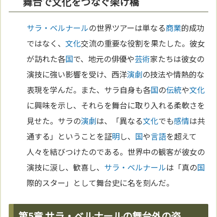
舞台で文化をつなぐ架け橋
サラ・ベルナール
の世界ツアーは単なる
商業
的成功
ではなく、
文化
交流の重要な役割を果たした。彼女
が訪れた各
国
で、地元の俳優や
芸術
家たちは彼女の
演技に強い影響を受け、西洋
演劇
の技法や情熱的な
表現を学んだ。また、サラ自身も各
国
の
伝統
や
文化
に興味を示し、それらを舞台に取り入れる柔軟さを
見せた。サラの
演劇
は、「異なる
文化
でも
感情
は共
通する」ということを証
明
し、
国
や
言語
を超えて
人々を結びつけたのである。世界中の観客が彼女の
演技に涙し、歓喜し、
サラ・ベルナール
は「真の
国
際的スター」として舞台史に名を刻んだ。
第5章 サラ・ベルナールの舞台外の姿