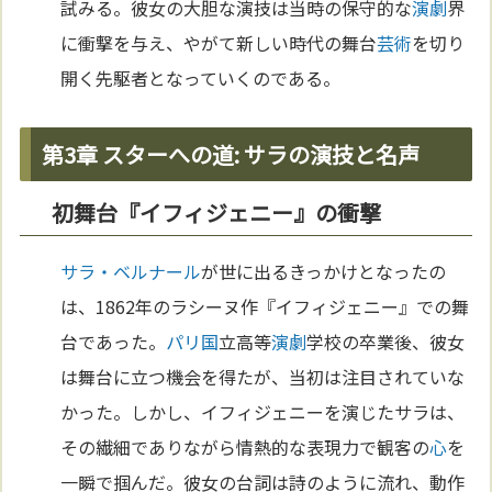
試みる。彼女の大胆な演技は当時の保守的な
演劇
界
に衝撃を与え、やがて新しい時代の舞台
芸術
を切り
開く先駆者となっていくのである。
第3章 スターへの道: サラの演技と名声
初舞台『イフィジェニー』の衝撃
サラ・ベルナール
が世に出るきっかけとなったの
は、1862年のラシーヌ作『イフィジェニー』での舞
台であった。
パリ
国
立高等
演劇
学校の卒業後、彼女
は舞台に立つ機会を得たが、当初は注目されていな
かった。しかし、イフィジェニーを演じたサラは、
その繊細でありながら情熱的な表現力で観客の
心
を
一瞬で掴んだ。彼女の台詞は詩のように流れ、動作