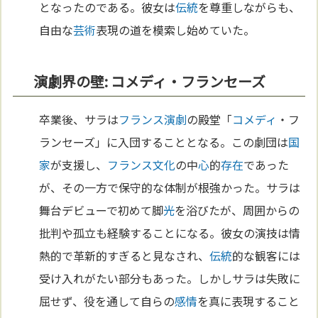
となったのである。彼女は
伝統
を尊重しながらも、
自由な
芸術
表現の道を模索し始めていた。
演劇界の壁: コメディ・フランセーズ
卒業後、サラは
フランス
演劇
の殿堂「
コメディ
・フ
ランセーズ」に入団することとなる。この劇団は
国
家
が支援し、
フランス
文化
の中
心
的
存在
であった
が、その一方で保守的な体制が根強かった。サラは
舞台デビューで初めて脚
光
を浴びたが、周囲からの
批判や孤立も経験することになる。彼女の演技は情
熱的で革新的すぎると見なされ、
伝統
的な観客には
受け入れがたい部分もあった。しかしサラは失敗に
屈せず、役を通して自らの
感情
を真に表現すること