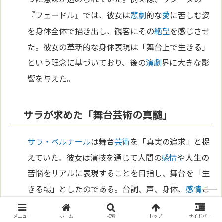
『フェードル』では、彼女は
悲劇
的な
愛
に苦しむ姿
を身体全体で描き出し、観客にその
絶望
を感じさせ
た。彼女の革新的な身体表現は「舞台上で生きる」
という理念に基づいており、後の
演劇
界に大きな影
響を与えた。
サラが求めた「舞台芸術の真髄」
サラ・ベルナール
は舞台
芸術
を「真実の追求」と捉
えていた。彼女は演技を通じて人間の
感情
や人生の
苦悩をリアルに表現することを目指し、舞台を「生
きる場」としたのである。台詞、声、身体、
感情
――こ
れらすべてを駆使し、観客に真実の物語を届けるこ
メニュー
ホーム
検索
トップ
サイドバー
とが彼女の
哲学
であった。彼女の演技は
演劇
界に新