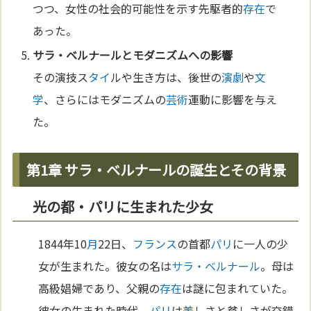
つつ、女性の社会的可能性を示す先駆者的
存在
で
あった。
サラ・ベルナール
とモダニズムへの影響
その演技ス
タイ
ルや生き方は、後世の
演劇
や
文
学
、さらにはモダニズムの
芸術
運動に影響を与え
た。
第1章 サラ・ベルナールの誕生とその背景
光の都・パリに生まれた少女
1844年10
月
22日、
フランス
の首都
パリ
に一人の少
女が生まれた。彼女の名は
サラ・ベルナール
。母は
高級娼婦であり、父親の
存在
は謎に包まれていた。
彼女の生まれた時代、
パリ
は
美
しさと貧しさが交錯