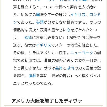
声を確立すると、ついに世界へと舞台を広げ始め
た。初めての
国
際ツアーの舞台は
イギリス
、
ロンド
ン
であった。
英語
が分からない観客ですら、サラの
情熱的な演技と表情の豊かさに
心
を打たれたとい
う。「
感情
に言葉は必要ない」と観客たちは喝采を
送り、彼女は
イギリス
でスターの地位を確立した。
その後、サラはアメリカへ渡る。
ニューヨーク
の劇
場での初演では、満員の観衆が彼女の姿を一目見よ
うと押し寄せた。サラは
芸術
と
感情
の力で言葉の壁
を越え、
演劇
を真に「世界の舞台」へと導くパイオ
ニアとなったのである。
アメリカ大陸を魅了したディヴァ