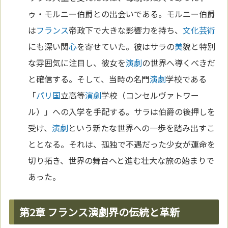
ゥ・モルニー伯爵との出会いである。モルニー伯爵
は
フランス
帝政下で大きな影響力を持ち、
文化
芸術
にも深い関
心
を寄せていた。彼はサラの
美
貌と特別
な雰囲気に注目し、彼女を
演劇
の世界へ導くべきだ
と確信する。そして、当時の名門
演劇
学校である
「
パリ
国
立高等
演劇
学校（コンセルヴァトワー
ル）」への入学を手配する。サラは伯爵の後押しを
受け、
演劇
という新たな世界への一歩を踏み出すこ
ととなる。それは、孤独で不遇だった少女が運命を
切り拓き、世界の舞台へと進む壮大な旅の始まりで
あった。
第2章 フランス演劇界の伝統と革新