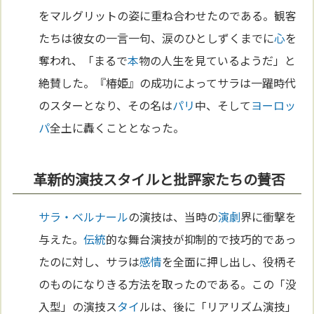
をマルグリットの姿に重ね合わせたのである。観客
たちは彼女の一言一句、涙のひとしずくまでに
心
を
奪われ、「まるで
本
物の人生を見ているようだ」と
絶賛した。『椿姫』の成功によってサラは一躍時代
のスターとなり、その名は
パリ
中、そして
ヨーロッ
パ
全土に轟くこととなった。
革新的演技スタイルと批評家たちの賛否
サラ・ベルナール
の演技は、当時の
演劇
界に衝撃を
与えた。
伝統
的な舞台演技が抑制的で技巧的であっ
たのに対し、サラは
感情
を全面に押し出し、役柄そ
のものになりきる方法を取ったのである。この「没
入型」の演技ス
タイ
ルは、後に「リアリズム演技」