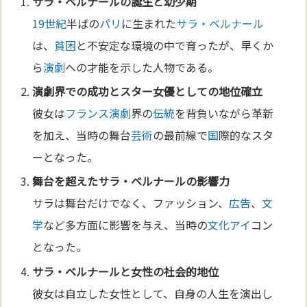
サラ・ベルナール
の誕生と幼少期
19世紀
半ばの
パリ
に生まれた
サラ・ベルナール
は、
貧困
と不安定な環境の中で育ったが、早くか
ら
演劇
への才能を示した人物である。
演劇
界での成功とスター女優としての地位確立
彼女は
フランス
演劇
界の
伝統
を背負いながら革新
を加え、当時の舞台
芸術
の最前線で
国
際的なスタ
ーとなった。
舞台を超えた
サラ・ベルナール
の影響力
サラは舞台だけでなく、ファッション、
広告
、
文
学
など多方面に影響を与え、当時の
文化
アイ
コン
となった。
サラ・ベルナール
と女性の社会的地位
彼女は自立した女性として、自身の人生を演出し