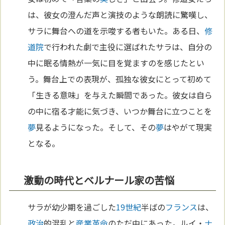
は、彼女の澄んだ声と演技のような朗読に驚嘆し、
サラに舞台への道を示唆する者もいた。ある日、
修
道院
で行われた劇で主役に選ばれたサラは、自分の
中に眠る情熱が一気に目を覚ますのを感じたとい
う。舞台上での表現が、孤独な彼女にとって初めて
「生きる意味」を与えた瞬間であった。彼女は自ら
の中に宿る才能に気づき、いつか舞台に立つことを
夢
見るようになった。そして、その
夢
はやがて現実
となる。
激動の時代とベルナール家の苦悩
サラが幼少期を過ごした
19世紀
半ばの
フランス
は、
政治
的混乱と
産業革命
のただ中にあった。ルイ・
ナ