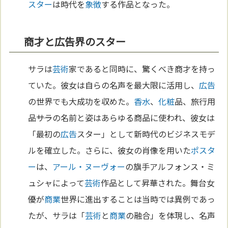
スター
は時代を
象徴
する作品となった。
商才と広告界のスター
サラは
芸術
家であると同時に、驚くべき商才を持っ
ていた。彼女は自らの名声を最大限に活用し、
広告
の世界でも大成功を収めた。
香
水
、
化粧
品、旅行用
品――サラの名前と姿はあらゆる商品に使われ、彼女は
「最初の
広告
スター」として新時代のビジネスモデ
ルを確立した。さらに、彼女の肖像を用いた
ポスタ
ー
は、
アール・ヌーヴォー
の旗手アルフォンス・ミ
ュシャによって
芸術
作品として昇華された。舞台女
優が
商業
世界に進出することは当時では異例であっ
たが、サラは「
芸術
と
商業
の融合」を体現し、名声