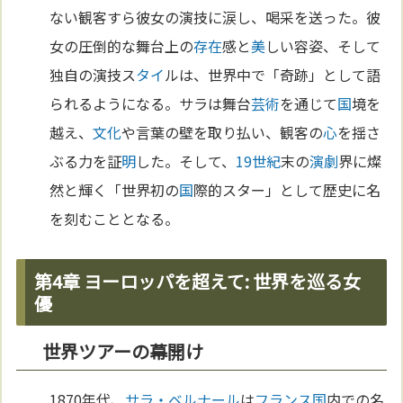
ない観客すら彼女の演技に涙し、喝采を送った。彼
女の圧倒的な舞台上の
存在
感と
美
しい容姿、そして
独自の演技ス
タイ
ルは、世界中で「奇跡」として語
られるようになる。サラは舞台
芸術
を通じて
国
境を
越え、
文化
や言葉の壁を取り払い、観客の
心
を揺さ
ぶる力を証
明
した。そして、
19世紀
末の
演劇
界に燦
然と輝く「世界初の
国
際的スター」として歴史に名
を刻むこととなる。
第4章 ヨーロッパを超えて: 世界を巡る女
優
世界ツアーの幕開け
1870年代、
サラ・ベルナール
は
フランス
国
内での名