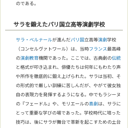
のである。
サラを鍛えたパリ国立高等演劇学校
サラ・ベルナール
が進んだ
パリ
国
立高等
演劇
学校
（コンセルヴァトワール）は、当時
フランス
最高峰
の
演劇
教育
機関であった。ここでは、古典劇の
伝統
と格式が叩き込まれ、俳優たちは何年にもわたり声
や所作を徹底的に鍛え上げられた。サラは当初、そ
の形式的で厳しい訓練に苦しんだが、やがて彼女独
自の表現力を発揮するようになる。中でもラシーヌ
の『フェードル』や、モリエールの
喜劇
は、サラに
とって重要な学びの場であった。学校時代に培った
技巧は、後にサラが舞台で革新を起こすための土台