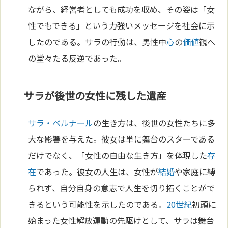
ながら、経営者としても成功を収め、その姿は「女
性でもできる」という力強いメッセージを社会に示
したのである。サラの行動は、男性中
心
の
価値
観へ
の堂々たる反逆であった。
サラが後世の女性に残した遺産
サラ・ベルナール
の生き方は、後世の女性たちに多
大な影響を与えた。彼女は単に舞台のスターである
だけでなく、「女性の自由な生き方」を体現した
存
在
であった。彼女の人生は、女性が
結婚
や家庭に縛
られず、自分自身の意志で人生を切り拓くことがで
きるという可能性を示したのである。
20世紀
初頭に
始まった女性解放運動の先駆けとして、サラは舞台