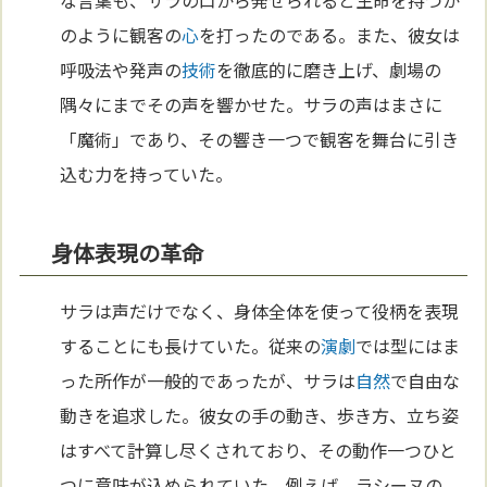
のように観客の
心
を打ったのである。また、彼女は
呼吸法や発声の
技術
を徹底的に磨き上げ、劇場の
隅々にまでその声を響かせた。サラの声はまさに
「魔術」であり、その響き一つで観客を舞台に引き
込む力を持っていた。
身体表現の革命
サラは声だけでなく、身体全体を使って役柄を表現
することにも長けていた。従来の
演劇
では型にはま
った所作が一般的であったが、サラは
自然
で自由な
動きを追求した。彼女の手の動き、歩き方、立ち姿
はすべて計算し尽くされており、その動作一つひと
つに意味が込められていた。例えば、ラシーヌの