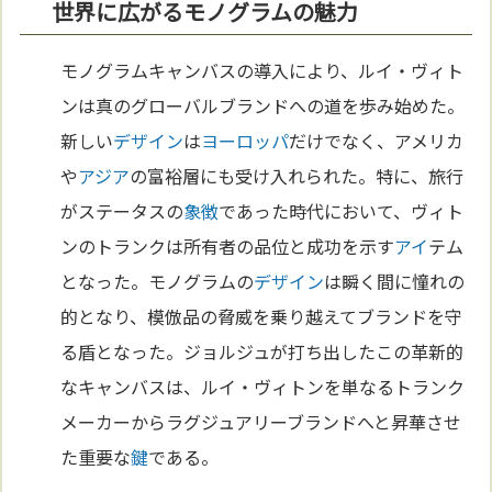
世界に広がるモノグラムの魅力
モノグラムキャンバスの導入により、ルイ・ヴィト
ンは真のグローバルブランドへの道を歩み始めた。
新しい
デザイン
は
ヨーロッパ
だけでなく、アメリカ
や
アジア
の富裕層にも受け入れられた。特に、旅行
がステータスの
象徴
であった時代において、ヴィト
ンのトランクは所有者の品位と成功を示す
アイ
テム
となった。モノグラムの
デザイン
は瞬く間に憧れの
的となり、模倣品の脅威を乗り越えてブランドを守
る盾となった。ジョルジュが打ち出したこの革新的
なキャンバスは、ルイ・ヴィトンを単なるトランク
メーカーからラグジュアリーブランドへと昇華させ
た重要な
鍵
である。