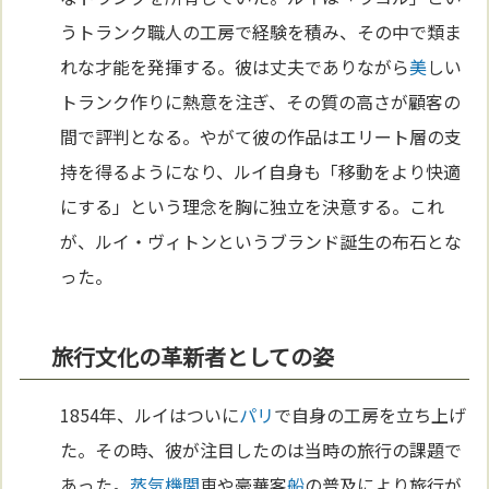
うトランク職人の工房で経験を積み、その中で類ま
れな才能を発揮する。彼は丈夫でありながら
美
しい
トランク作りに熱意を注ぎ、その質の高さが顧客の
間で評判となる。やがて彼の作品はエリート層の支
持を得るようになり、ルイ自身も「移動をより快適
にする」という理念を胸に独立を決意する。これ
が、ルイ・ヴィトンというブランド誕生の布石とな
った。
旅行文化の革新者としての姿
1854年、ルイはついに
パリ
で自身の工房を立ち上げ
た。その時、彼が注目したのは当時の旅行の課題で
あった。
蒸気機関
車や豪華客
船
の普及により旅行が