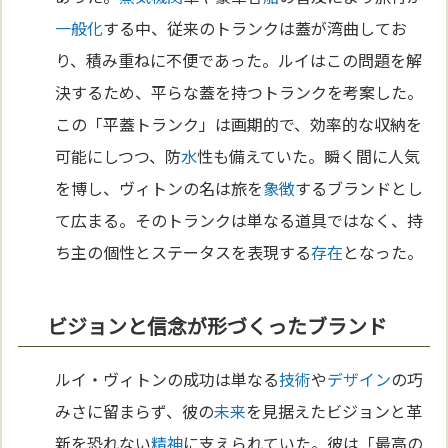
一般化
する中、従来のトランクは蓋が湾曲してお
り、積み重ねに不便であった。ルイはこの問題を解
決するため、平らな蓋を持つトランクを考案した。
この「平蓋トランク」は画期的で、効率的な収納を
可能にしつつ、防
水
性も備えていた。瞬く間に人気
を博し、ヴィトンの名は旅を
象徴
するブランドとし
て広まる。そのトランクは単なる道具ではなく、持
ち主の個性とステータスを表現する
存在
となった。
ビジョンと信念が形づくったブランド
ルイ・ヴィトンの成功は単なる
技術
や
デザイン
の巧
みさに留まらず、彼の
未来
を見据えたビジョンと革
新を恐れない
精神
に支えられていた。彼は「最高の