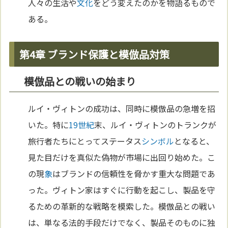
人々の生活や
文化
をどう変えたのかを物語るもので
ある。
第4章 ブランド保護と模倣品対策
模倣品との戦いの始まり
ルイ・ヴィトンの成功は、同時に模倣品の急増を招
いた。特に
19世紀
末、ルイ・ヴィトンのトランクが
旅行者たちにとってステータス
シンボル
となると、
見た目だけを真似た偽物が市場に出回り始めた。こ
の現
象
はブランドの信頼性を脅かす重大な問題であ
った。ヴィトン家はすぐに行動を起こし、製品を守
るための革新的な戦略を模索した。模倣品との戦い
は、単なる法的手段だけでなく、製品そのものに独