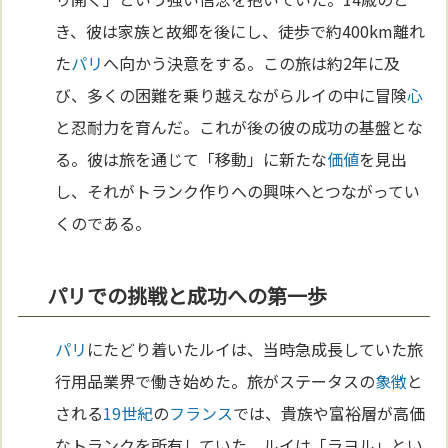
き、彼は家族と故郷を後にし、徒歩で約400km離れ
た
パリ
へ向かう決意をする。この旅は約2年に及
び、多くの困難を乗り越えながらルイの中に冒険
心
と忍耐力を育んだ。これが後の彼の成功の基盤とな
る。彼は旅を通じて「移動」に新たな
価値
を見出
し、それがトランク作りへの興味へとつながってい
くのである。
パリでの挑戦と成功への第一歩
パリ
にたどり着いたルイは、当時急成長していた旅
行用品業界で働き始めた。旅がステータスの
象徴
と
される
19世紀
の
フランス
では、貴族や富裕層が高価
なトランクを所有していた。ルイは「ラヨル」とい