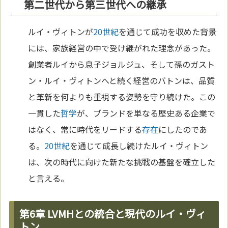
第二世代から第三世代への継承
ルイ・ヴィトンが
20世紀
を通じて成功を収めた背景
には、家族経営の中で受け継がれた理念があった。
創業者ルイから息子ジョルジュ、そして孫のガスト
ン・ルイ・ヴィトンへと続く経営のバトンは、品質
と革新を何よりも重視する姿勢を守り続けた。この
一貫した
哲学
が、ブランドを単なる歴史ある企業で
はなく、常に時代をリードする
存在
にしたのであ
る。
20世紀
を通じて成長し続けたルイ・ヴィトン
は、次の時代に向けた新たな挑戦の基盤を確立した
と言える。
第6章 LVMHとの統合と現代のルイ・ヴィ
トン