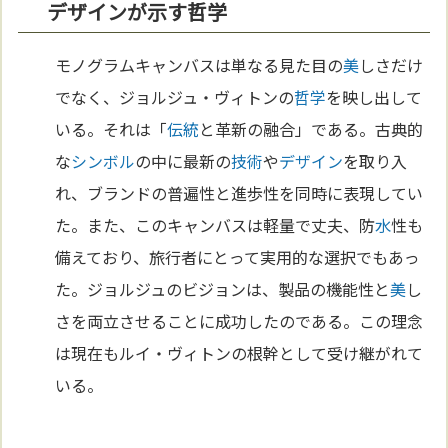
デザインが示す哲学
モノグラムキャンバスは単なる見た目の
美
しさだけ
でなく、ジョルジュ・ヴィトンの
哲学
を映し出して
いる。それは「
伝統
と革新の融合」である。古典的
な
シンボル
の中に最新の
技術
や
デザイン
を取り入
れ、ブランドの普遍性と進歩性を同時に表現してい
た。また、このキャンバスは軽量で丈夫、防
水
性も
備えており、旅行者にとって実用的な選択でもあっ
た。ジョルジュのビジョンは、製品の機能性と
美
し
さを両立させることに成功したのである。この理念
は現在もルイ・ヴィトンの根幹として受け継がれて
いる。