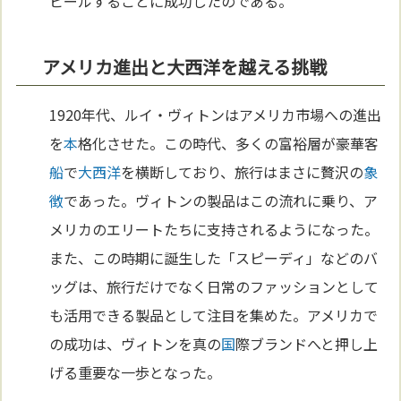
ピールすることに成功したのである。
アメリカ進出と大西洋を越える挑戦
1920年代、ルイ・ヴィトンはアメリカ市場への進出
を
本
格化させた。この時代、多くの富裕層が豪華客
船
で
大西洋
を横断しており、旅行はまさに贅沢の
象
徴
であった。ヴィトンの製品はこの流れに乗り、ア
メリカのエリートたちに支持されるようになった。
また、この時期に誕生した「スピーディ」などのバ
ッグは、旅行だけでなく日常のファッションとして
も活用できる製品として注目を集めた。アメリカで
の成功は、ヴィトンを真の
国
際ブランドへと押し上
げる重要な一歩となった。