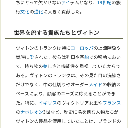
ちにとって欠かせない
アイ
テムとなり、
19世紀
の旅
行
文化
の
進化
に大きく貢献した。
世界を旅する貴族たちとヴィトン
ヴィトンのトランクは特に
ヨーロッパ
の上流階級や
貴族に
愛
された。彼らは列車や客
船
での移動におい
て、持ち物の
美
しさと機能性を重視していたからで
ある。ヴィトンのトランクは、その見た目の洗練さ
だけでなく、中の仕切りやオーダー
メイド
の収納ス
ペースにより、顧客のニーズに応えることができ
た。特に、
イギリス
のヴィクトリア女王や
フランス
の
ナポレオン
3世など、歴史に名を刻む人物たちが
ヴィトンの製品を使用していたことは、ブランドの