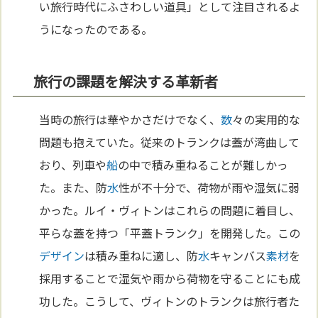
い旅行時代にふさわしい道具」として注目されるよ
うになったのである。
旅行の課題を解決する革新者
当時の旅行は華やかさだけでなく、
数
々の実用的な
問題も抱えていた。従来のトランクは蓋が湾曲して
おり、列車や
船
の中で積み重ねることが難しかっ
た。また、防
水
性が不十分で、荷物が雨や湿気に弱
かった。ルイ・ヴィトンはこれらの問題に着目し、
平らな蓋を持つ「平蓋トランク」を開発した。この
デザイン
は積み重ねに適し、防
水
キャンバス
素材
を
採用することで湿気や雨から荷物を守ることにも成
功した。こうして、ヴィトンのトランクは旅行者た