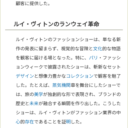
顧客に提供した。
ルイ・ヴィトンのランウェイ革命
ルイ・ヴィトンのファッションショーは、単なる新
作の発表に留まらず、視覚的な冒険と
文化
的な物語
を観客に届ける場となった。特に、
パリ
・ファッシ
ョンウィークで披露されたショーは、斬新なセット
デザイン
と想像力豊かな
コレクション
で観客を魅了
した。たとえば、
蒸気機関
車を舞台にしたショーで
は、旅の
美学
が独創的な形で表現され、ブランドの
歴史と
未来
が融合する瞬間を作り出した。こうした
ショーは、ルイ・ヴィトンがファッション業界の中
心
的
存在
であることを証
明
した。