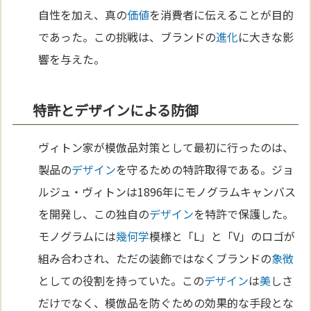
自性を加え、真の
価値
を消費者に伝えることが目的
であった。この挑戦は、ブランドの
進化
に大きな影
響を与えた。
特許とデザインによる防御
ヴィトン家が模倣品対策として最初に行ったのは、
製品の
デザイン
を守るための特許取得である。ジョ
ルジュ・ヴィトンは1896年にモノグラムキャンバス
を開発し、この独自の
デザイン
を特許で保護した。
モノグラムには
幾何学
模様と「L」と「V」のロゴが
組み合わされ、ただの装飾ではなくブランドの
象徴
としての役割を持っていた。この
デザイン
は
美
しさ
だけでなく、模倣品を防ぐための効果的な手段とな