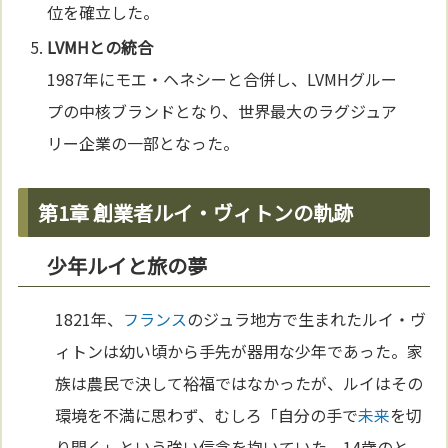
位を確立した。
LVMHとの統合
1987年にモエ・ヘネシーと合併し、LVMHグルー
プの中核ブランドとなり、世界最大のラグジュア
リー企業の一部となった。
第1章 創業者ルイ・ヴィトンの軌跡
少年ルイと旅の夢
1821年、
フランス
のジュラ地方で生まれたルイ・ヴ
ィトンは幼い頃から手先が器用な少年であった。家
族は農民で決して裕福ではなかったが、ルイはその
環境を不満に思わず、むしろ「自分の手で
未来
を切
り開く」という強い信念を抱いていた。14歳のと