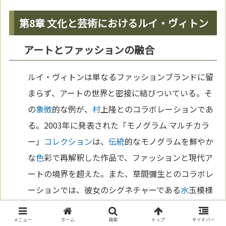
第8章 文化と芸術におけるルイ・ヴィトン
アートとファッションの融合
ルイ・ヴィトンは単なるファッションブランドに留
まらず、アートの世界と密接に結びついている。そ
の
象徴
的な例が、
村
上隆とのコラボレーションであ
る。2003年に発表された「モノグラム マルチカラ
ー」
コレクション
は、
伝統
的なモノグラムを鮮やか
な
色
彩で再解釈した作品で、ファッションと現代ア
ートの境界を超えた。また、草間彌生とのコラボレ
ーションでは、彼女のシグネチャーである
水
玉模様
がルイ・ヴィトンのバッグや
アクセサリー
に取り入
れられた。これらの
プロジェクト
は、ブランドがア
メニュー
ホーム
検索
トップ
サイドバー