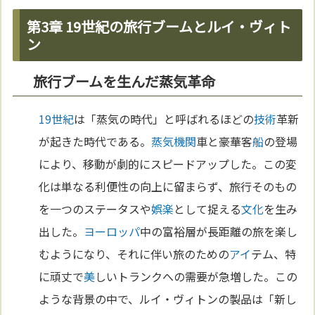
第3章 19世紀の旅行ブームとルイ・ヴィト
ン
旅行ブームを生んだ蒸気革命
19世紀
は「蒸気の時代」と呼ばれるほどの
技術
革新
が起きた時代である。
蒸気機関
車と豪華客
船
の登場
により、移動が劇的にスピードアップした。この変
化は単なる利便性の向上に留まらず、旅行そのもの
を一つのステータスや
娯楽
として捉える
文化
を生み
出した。
ヨーロッパ
中の富裕層が長距離の旅を楽し
むようになり、それに伴い旅のための
アイ
テム、特
に頑丈で
美
しいトランクへの需要が急増した。この
ような背景の中で、ルイ・ヴィトンの製品は「新し