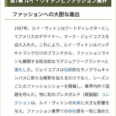
第7章 ルイ・ヴィトンとファッション業界
ファッションへの大胆な進出
1997年、ルイ・ヴィトンはアートディレクターとし
てアメリカのデザイナー、マーク・ジェイコブスを
迎え入れた。これにより、ルイ・ヴィトンはバッグ
やトランクだけのブランドから、ファッションライ
ンも展開する総合的なラグジュアリーブランドへと
進化
した。ジェイコブスは
伝統
的なモノグラムキャ
ンバスに新たな解釈を加えるだけでなく、シーズン
ごとのファッションショーを開催し、業界内外で話
題を呼んだ。特に初のプレタポルテ（既製服）
コレ
クション
は、ルイ・ヴィトンの
未来
に大きな影響を
与え、ファッション業界での
存在
感を一気に高めた