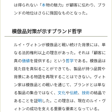
は得られない「
本
物の魅力」が顧客に伝わり、ブラ
ンドの地位はさらに強固なものとなった。
模倣品対策が示すブランド哲学
ルイ・ヴィトンが模倣品と戦い続けた背景には、単
なる法的権利以上の理念があった。それは「顧客に
真の
価値
を提供する」という
哲学
である。模倣品は
見た目を真似ることができても、製品が持つ品質や
背景にある物語を再現することはできない。ヴィト
ン家は模倣品との戦いを通じて、ブランドとは単な
る製品の集合ではなく、
文化
や
伝統
、
技術
の結晶で
あることを証
明
した。この理念は、現在のルイ・ヴ
ィトンの成功を支える重要な要素となっている。