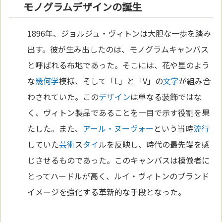
モノグラムデザインの誕生
1896年、ジョルジュ・ヴィトンは大胆な一歩を踏み
出す。彼が生み出したのは、モノグラムキャンバス
と呼ばれる布地であった。そこには、花や星のよう
な
幾何学
模様、そして「L」と「V」の
文字
が組み合
わされていた。この
デザイン
は単なる装飾ではな
く、ヴィトン製品であることを一目で示す役割を果
たした。また、
アール・ヌーヴォー
という当時
流行
していた
芸術
ス
タイ
ルを反映し、時代の最先端を感
じさせるものであった。このキャンバスは模倣者に
とってハードルが高く、ルイ・ヴィトンのブランド
イメージを強化する革新的な手段となった。