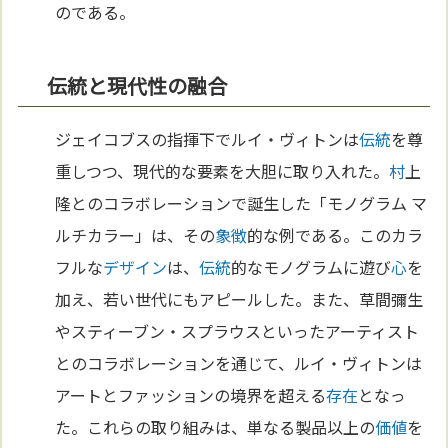
のである。
伝統と現代性の融合
ジェイコブスの指揮下でルイ・ヴィトンは
伝統
を尊
重しつつ、現代的な要素を大胆に取り入れた。
村
上
隆とのコラボレーションで誕生した「モノグラム マ
ルチカラー」は、その
象徴
的な例である。このカラ
フルな
デザイン
は、
伝統
的なモノグラムに遊び
心
を
加え、若い世代にもアピールした。また、草間彌生
やスティーブン・スプラウスといったアーティスト
とのコラボレーションを通じて、ルイ・ヴィトンは
アートとファッションの境界を超える
存在
となっ
た。これらの取り組みは、単なる製品以上の
価値
を