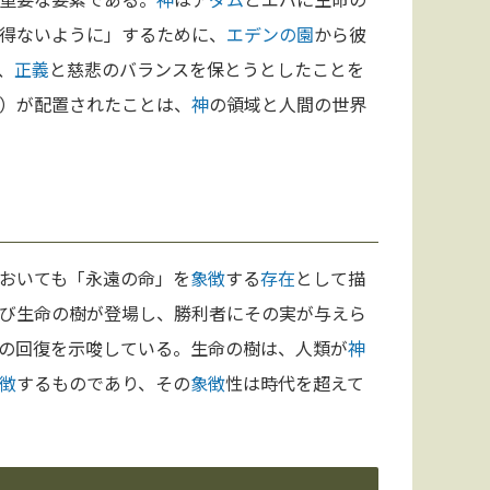
得ないように」するために、
エデンの園
から彼
、
正義
と慈悲のバランスを保とうとしたことを
）が配置されたことは、
神
の領域と人間の世界
おいても「永遠の命」を
象徴
する
存在
として描
び生命の樹が登場し、勝利者にその実が与えら
の回復を示唆している。生命の樹は、人類が
神
徴
するものであり、その
象徴
性は時代を超えて