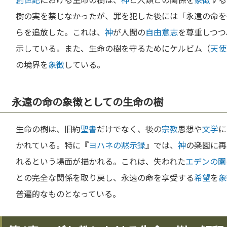
樹の実を禁じなかったが、罪を犯した後には「永遠の命を
らを追放した。これは、
神
が人間の
自由意志
を尊重しつつ
示している。また、生命の樹を守るためにケルビム（
天使
の境界を
象徴
している。
永遠の命の象徴としての生命の樹
生命の樹は、旧約
聖書
だけでなく、後の
宗教
思想や
文学
に
かれている。特に『
ヨハネの黙示録
』では、
神
の楽園に再
れるという場面が描かれる。これは、失われた
エデンの園
との完全な関係を取り戻し、永遠の命を享受する
希望
を
象
普遍的なものとなっている。