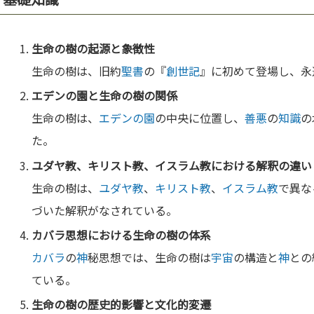
生命の樹の起源と
象徴
性
生命の樹は、旧約
聖書
の『
創世記
』に初めて登場し、永
エデンの園
と生命の樹の関係
生命の樹は、
エデンの園
の中央に位置し、
善悪
の
知識
の
た。
ユダヤ教
、
キリスト教
、
イスラム教
における解釈の違い
生命の樹は、
ユダヤ教
、
キリスト教
、
イスラム教
で異な
づいた解釈がなされている。
カバラ
思想における生命の樹の体系
カバラ
の
神
秘思想では、生命の樹は
宇宙
の構造と
神
との
ている。
生命の樹の歴史的影響と
文化
的変遷