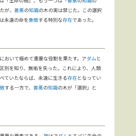
は「生命の樹」、もう一つは「
善悪
の
知識
の
たが、
善悪
の
知識
の木の実は禁じた。この選択
は永遠の命を
象徴
する特別な
存在
であった。
において極めて重要な役割を果たす。ア
ダム
と
区別を知り、無垢を失った。これにより、人類
べていたならば、永遠に生きる
存在
となってい
徴
する一方で、
善悪
の
知識
の木が「選択」と
重要な要素である。
神
はア
ダム
とエバに生命の