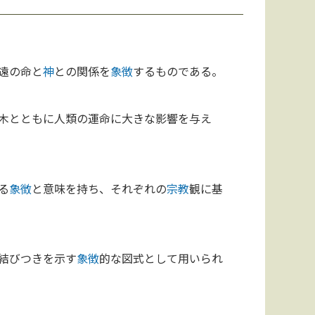
遠の命と
神
との関係を
象徴
するものである。
木とともに人類の運命に大きな影響を与え
る
象徴
と意味を持ち、それぞれの
宗教
観に基
結びつきを示す
象徴
的な図式として用いられ