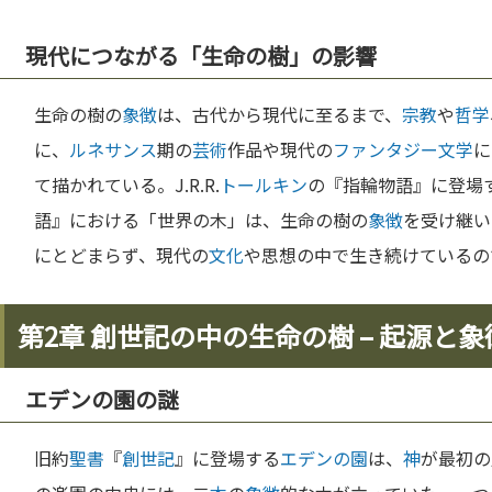
現代につながる「生命の樹」の影響
生命の樹の
象徴
は、古代から現代に至るまで、
宗教
や
哲学
に、
ルネサンス
期の
芸術
作品や現代の
ファンタジー
文学
に
て描かれている。J.R.R.
トールキン
の『指輪物語』に登場
語』における「世界の木」は、生命の樹の
象徴
を受け継い
にとどまらず、現代の
文化
や思想の中で生き続けているの
第2章 創世記の中の生命の樹 – 起源と象
エデンの園の謎
旧約
聖書
『
創世記
』に登場する
エデンの園
は、
神
が最初の