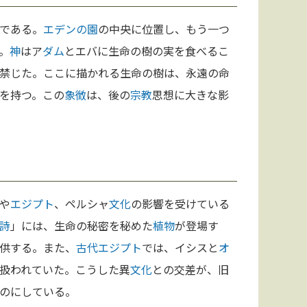
である。
エデンの園
の中央に位置し、もう一つ
。
神
はア
ダム
とエバに生命の樹の実を食べるこ
禁じた。ここに描かれる生命の樹は、永遠の命
を持つ。この
象徴
は、後の
宗教
思想に大きな影
や
エジプト
、ペルシャ
文化
の影響を受けている
詩
」には、生命の秘密を秘めた
植物
が登場す
供する。また、
古代エジプト
では、イシスと
オ
扱われていた。こうした異
文化
との交差が、旧
のにしている。