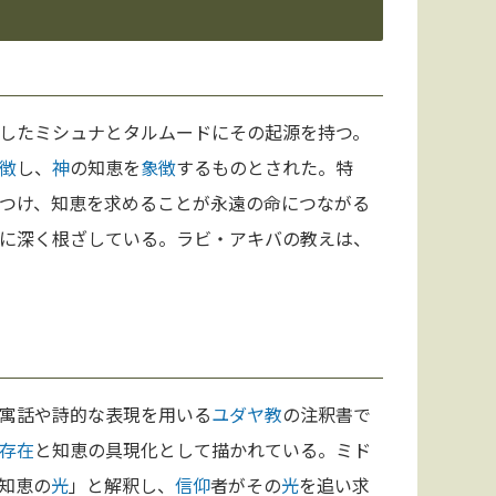
したミシュナとタルムードにその起源を持つ。
徴
し、
神
の知恵を
象徴
するものとされた。特
つけ、知恵を求めることが永遠の命につながる
に深く根ざしている。ラビ・アキバの教えは、
寓話や詩的な表現を用いる
ユダヤ教
の注釈書で
存在
と知恵の具現化として描かれている。ミド
知恵の
光
」と解釈し、
信仰
者がその
光
を追い求