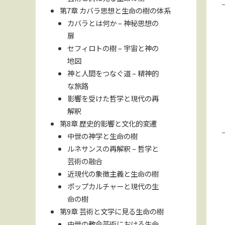
第7章 カバラ思想と生命の樹の体系
カバラとは何か – 神秘思想の
扉
セフィロトの樹 – 宇宙と神の
地図
神と人間をつなぐ道 – 精神的
な旅路
影響を受けた哲学と現代の再
解釈
第8章 歴史的影響と文化的変遷
中世の神学と生命の樹
ルネサンスの再解釈 – 哲学と
芸術の融合
近現代の象徴主義と生命の樹
ポップカルチャーと現代の生
命の樹
第9章 芸術と文学に見る生命の樹
中世の教会芸術における生命