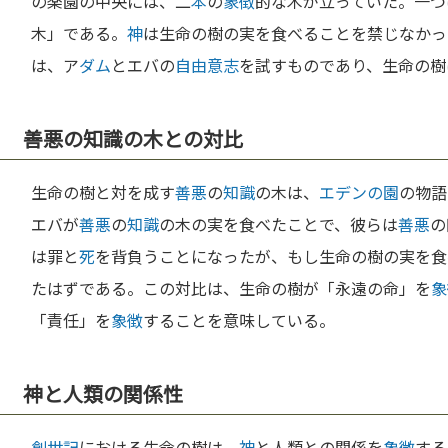
の楽園の中央には、二
本
の
象徴
的な木が立っていた。一つ
木」である。
神
は生命の樹の実を食べることを禁じなかっ
は、ア
ダム
とエバの
自由意志
を試すものであり、生命の樹
善悪の知識の木との対比
生命の樹と対を成す
善悪
の
知識
の木は、
エデンの園
の物語
エバが
善悪
の
知識
の木の実を食べたことで、彼らは
善悪
の
は罪と
死
を背負うことになったが、もし生命の樹の実を食
たはずである。この対比は、生命の樹が「永遠の命」を
象
「責任」を
象徴
することを意味している。
神と人類の関係性
創世記
における生命の樹は、
神
と人類との関係を
象徴
する