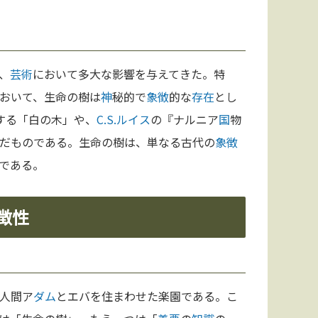
、
芸術
において多大な影響を与えてきた。特
おいて、生命の樹は
神
秘的で
象徴
的な
存在
とし
する「白の木」や、
C.S.ルイス
の『ナルニア
国
物
だものである。生命の樹は、単なる古代の
象徴
である。
徴性
人間ア
ダム
とエバを住まわせた楽園である。こ