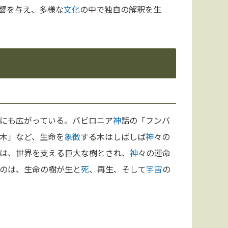
響を与え、多様な
文化
の中で独自の解釈を生
にも広がっている。バビロニア
神
話の「フンバ
木」など、生命を
象徴
する木はしばしば
神
々の
は、世界を支える巨大な樹とされ、
神
々の運命
のは、生命の樹が生と
死
、再生、そして
宇宙
の