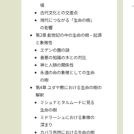
場
古代文化との交差点
現代につながる「生命の樹」
の影響
第2章 創世記の中の生命の樹 – 起源
と象徴性
エデンの園の謎
善悪の知識の木との対比
神と人類の関係性
永遠の命の象徴としての生命
の樹
第4章 ユダヤ教における生命の樹の
解釈
ミシュナとタルムードに見る
生命の樹
ミドラーシュにおける象徴の
深まり
カバラ思想における生命の樹