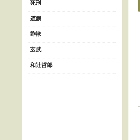
死刑
道鏡
詐欺
玄武
和辻哲郎