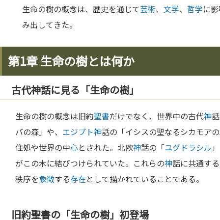
生命の樹の概念は、歴史を通じて
芸術
、
文学
、
哲学
に影
み出してきた。
第1章 生命の樹とは何か
古代神話に見る「生命の樹」
生命の樹の概念は旧約
聖書
だけでなく、世界中の古代
神
話
バの森」や、
エジプト
神
話の「イシスの聖なるシカモアの
住処や世界の中
心
とされた。北欧
神
話の「
ユグドラシル
」
がこの木に結びつけられていた。これらの
神
話に共通する
秩序を
象徴
する
存在
として描かれていることである。
旧約聖書の「生命の樹」初登場