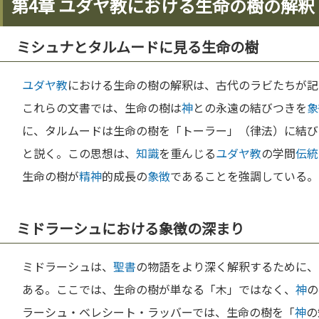
第4章 ユダヤ教における生命の樹の解釈
ミシュナとタルムードに見る生命の樹
ユダヤ教
における生命の樹の解釈は、古代のラビたちが記
これらの文書では、生命の樹は
神
との永遠の結びつきを
象
に、タルムードは生命の樹を「トーラー」（律法）に結び
と説く。この思想は、
知識
を重んじる
ユダヤ教
の学問
伝統
生命の樹が
精神
的成長の
象徴
であることを強調している。
ミドラーシュにおける象徴の深まり
ミドラーシュは、
聖書
の物語をより深く解釈するために、
ある。ここでは、生命の樹が単なる「木」ではなく、
神
の
ラーシュ・ベレシート・ラッバーでは、生命の樹を「
神
の