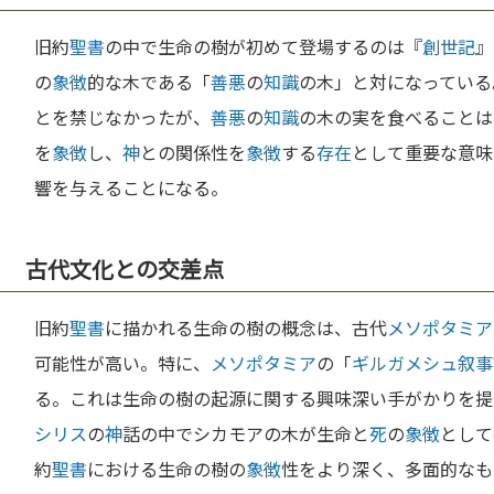
旧約
聖書
の中で生命の樹が初めて登場するのは『
創世記
』
の
象徴
的な木である「
善悪
の
知識
の木」と対になっている
とを禁じなかったが、
善悪
の
知識
の木の実を食べることは
を
象徴
し、
神
との関係性を
象徴
する
存在
として重要な意味
響を与えることになる。
古代文化との交差点
旧約
聖書
に描かれる生命の樹の概念は、古代
メソポタミア
可能性が高い。特に、
メソポタミア
の「
ギルガメシュ
叙事
る。これは生命の樹の起源に関する興味深い手がかりを提
シリス
の
神
話の中でシカモアの木が生命と
死
の
象徴
として
約
聖書
における生命の樹の
象徴
性をより深く、多面的なも