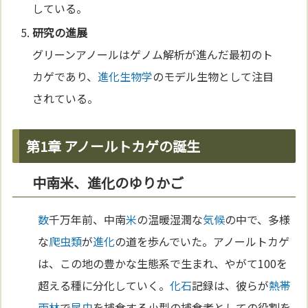
している。
研究の進展
グリーンアノールはゲノム解析が進んだ最初のト
カゲであり、
進化
生物学
のモデル生物として注目
されている。
第1章 アノールトカゲの誕生
中南米、進化のゆりかご
数
千万年前、中南
米
の温暖湿潤な
気候
の中で、多様
な
爬虫類
が
進化
の道を歩んでいた。アノールトカゲ
は、この地の豊かな生態系で生まれ、やがて100を
超える種に分化していく。
化石
記録は、彼らが
熱帯
雨林
で
昆虫
を捕食する小型の捕食者としての役割を