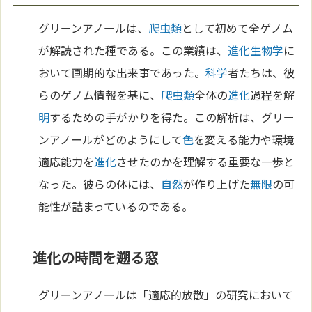
グリーンアノールは、
爬虫類
として初めて全ゲノム
が解読された種である。この業績は、
進化
生物学
に
おいて画期的な出来事であった。
科学
者たちは、彼
らのゲノム情報を基に、
爬虫類
全体の
進化
過程を解
明
するための手がかりを得た。この解析は、グリー
ンアノールがどのようにして
色
を変える能力や環境
適応能力を
進化
させたのかを理解する重要な一歩と
なった。彼らの体には、
自然
が作り上げた
無限
の可
能性が詰まっているのである。
進化の時間を遡る窓
グリーンアノールは「適応的放散」の研究において