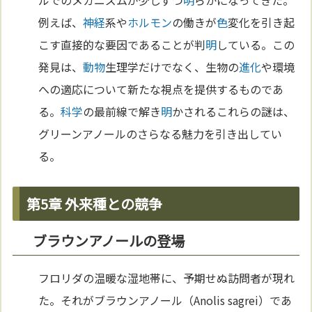
例えば、
神経
系や
ホルモン
の働きが
色
変化を引き起
こす直接的な要因であることが判
明
している。この
発見は、
動物
生理学だけでなく、生物の
進化
や環境
への適応について新たな視点を提供するものであ
る。
科学
の最前線で解き
明
かされるこれらの謎は、
グリーンアノールのさらなる魅力を引き出してい
る。
第5章 外来種との競争
ブラウンアノールの登場
フロリダの温暖な湿地帯に、予期せぬ訪問者が現れ
た。それがブラウンアノール（Anolis sagrei）であ