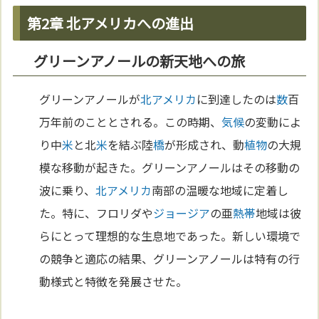
第2章 北アメリカへの進出
グリーンアノールの新天地への旅
グリーンアノールが
北アメリカ
に到達したのは
数
百
万年前のこととされる。この時期、
気候
の変動によ
り中
米
と北
米
を結ぶ陸
橋
が形成され、動
植物
の大規
模な移動が起きた。グリーンアノールはその移動の
波に乗り、
北アメリカ
南部の温暖な地域に定着し
た。特に、フロリダや
ジョージア
の亜
熱帯
地域は彼
らにとって理想的な生息地であった。新しい環境で
の競争と適応の結果、グリーンアノールは特有の行
動様式と特徴を発展させた。