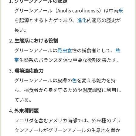
グリーンアノールの起源
グリーンアノール（Anolis carolinensis）は中南
米
を起源とするトカゲであり、
進化
的適応の歴史が
長い。
生態系における役割
グリーンアノールは
昆虫食
性の捕食者として、
熱
帯
生態系のバランスを保つ重要な役割を果たす。
環境適応能力
グリーンアノールは皮膚の
色
を変える能力を持
ち、捕食者から身を守るためや温度調整に利用し
ている。
外来種問題
フロリダを含むアメリカ南部では、外来種のブラ
ウンアノールがグリーンアノールの生息地を脅か