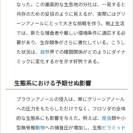
なった。この垂直的な生息地の分化は、一見すると
共存のための妥協のように見えるが、実際にはグリ
ーンアノールにとって大きな挑戦を伴う。樹上生活
では、新たな捕食者や厳しい環境条件に適応する必
要があり、生存競争がさらに激化している。こうし
た状況は、
自然
界での種間関係がどのようにダイナ
ミックに変化するかを示す好例である。
生態系における予期せぬ影響
ブラウンアノールの侵入は、単にグリーンアノール
への圧力をもたらしただけでなく、フロリダの全体
的な生態系にも影響を与えた。例えば、
昆虫
類や小
型無脊椎
動物
への捕食圧が増加し、生態
ピラミッド