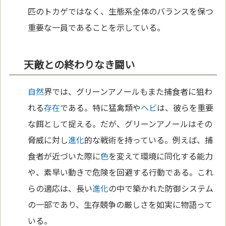
匹のトカゲではなく、生態系全体のバランスを保つ
重要な一員であることを示している。
天敵との終わりなき闘い
自然
界では、グリーンアノールもまた捕食者に狙わ
れる
存在
である。特に猛禽類や
ヘビ
は、彼らを重要
な餌として捉える。だが、グリーンアノールはその
脅威に対し
進化
的な戦術を持っている。例えば、捕
食者が近づいた際に
色
を変えて環境に同化する能力
や、素早い動きで危険を回避する行動である。これ
らの適応は、長い
進化
の中で築かれた防御システム
の一部であり、生存競争の厳しさを如実に物語って
いる。