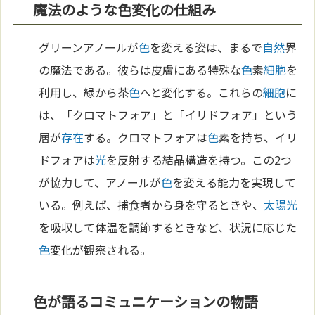
魔法のような色変化の仕組み
グリーンアノールが
色
を変える姿は、まるで
自然
界
の魔法である。彼らは皮膚にある特殊な
色
素
細胞
を
利用し、緑から茶
色
へと変化する。これらの
細胞
に
は、「クロマトフォア」と「イリドフォア」という
層が
存在
する。クロマトフォアは
色
素を持ち、イリ
ドフォアは
光
を反射する結晶構造を持つ。この2つ
が協力して、アノールが
色
を変える能力を実現して
いる。例えば、捕食者から身を守るときや、
太陽
光
を吸収して体温を調節するときなど、状況に応じた
色
変化が観察される。
色が語るコミュニケーションの物語