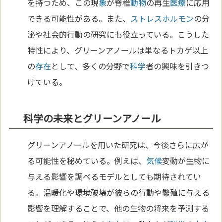
を持つため、この現
象
が脊椎
動物
の再生
医療
に応用
できる可能性がある。また、
ストレス
ホルモン
の分
泌や社会的行動の研究にも役立っている。こうした
特性により、グリーンアノールは単なるトカゲ以上
の
存在
として、多くの分野で
科学
者の興味を引きつ
けている。
科学の未来とグリーンアノール
グリーンアノールを用いた研究は、今後さらに広が
る可能性を秘めている。例えば、
気候
変動が生物に
与える影響を調べるモデルとしても期待されてい
る。温暖化や環境破壊が彼らの行動や繁殖に与える
影響を理解することで、他の生物の将来を予測する