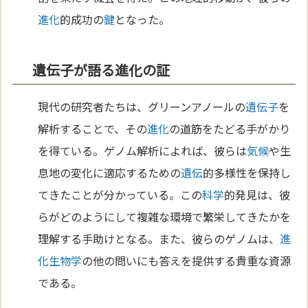
進化
的成功の
鍵
となった。
遺伝子が語る進化の証
現代の研究者たちは、グリーンアノールの
遺伝子
を
解析することで、その
進化
の道筋をたどる手がかり
を得ている。ゲノム解析によれば、彼らは
気候
や生
息地の変化に適応するための
遺伝
的多様性を保持し
てきたことが分かっている。この
科学
的発見は、彼
らがどのようにして複雑な環境で繁栄してきたかを
理解する手助けとなる。また、彼らのゲノムは、
進
化
生物学
の他の問いにも答えを提供する貴重な資源
である。