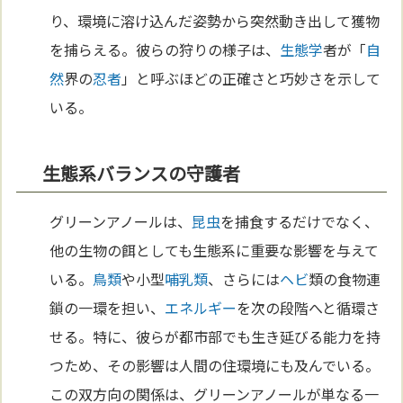
り、環境に溶け込んだ姿勢から突然動き出して獲物
を捕らえる。彼らの狩りの様子は、
生態学
者が「
自
然
界の
忍者
」と呼ぶほどの正確さと巧妙さを示して
いる。
生態系バランスの守護者
グリーンアノールは、
昆虫
を捕食するだけでなく、
他の生物の餌としても生態系に重要な影響を与えて
いる。
鳥類
や小型
哺乳類
、さらには
ヘビ
類の食物連
鎖の一環を担い、
エネルギー
を次の段階へと循環さ
せる。特に、彼らが都市部でも生き延びる能力を持
つため、その影響は人間の住環境にも及んでいる。
この双方向の関係は、グリーンアノールが単なる一