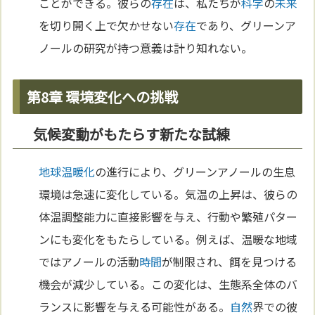
ことができる。彼らの
存在
は、私たちが
科学
の
未来
を切り開く上で欠かせない
存在
であり、グリーンア
ノールの研究が持つ意義は計り知れない。
第8章 環境変化への挑戦
気候変動がもたらす新たな試練
地球温暖化
の進行により、グリーンアノールの生息
環境は急速に変化している。気温の上昇は、彼らの
体温調整能力に直接影響を与え、行動や繁殖パター
ンにも変化をもたらしている。例えば、温暖な地域
ではアノールの活動
時間
が制限され、餌を見つける
機会が減少している。この変化は、生態系全体のバ
ランスに影響を与える可能性がある。
自然
界での彼