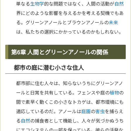
単なる
生物学
的な問題ではなく、人間の活動が
自然
界にどのような影響を与えるかを考える契機でもあ
る。グリーンアノールとブラウンアノールの
未来
は、私たちの選択にかかっているのかもしれない。
第6章 人間とグリーンアノールの関係
都市の庭に潜む小さな住人
都市部に住む人々は、知らないうちにグリーンアノ
ールと日常を共有している。フェンスや庭の
植物
の
間で素早く動くこの小さなトカゲは、都市環境にも
適応しているのだ。アノールは
庭園
の
害虫
を捕らえ
る
自然
の捕食者として機能し、人々が気づかぬうち
にエコシステムの一部を保っている。彼らの活発な