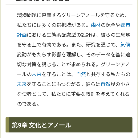
環境問題に直面するグリーンアノールを守るため、
私たちには多くの選択肢がある。
森林
の保全や
都市
計画
における生態系配慮型の設計は、彼らの生息地
を守る上で有効である。また、研究を通じて、
気候
変動がもたらす影響を理解し、そのデータを基に適
切な対策を講じることが求められる。グリーンアノ
ールの
未来
を守ることは、
自然
と共存する私たちの
未来
を守ることにもつながる。彼らは
自然
界の小さ
な使者として、私たちに重要な教訓を与えてくれる
のである。
第9章 文化とアノール