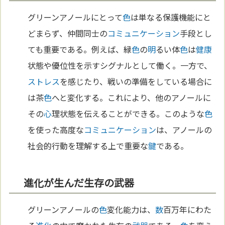
グリーンアノールにとって
色
は単なる保護機能にと
どまらず、仲間同士の
コミュニケーション
手段とし
ても重要である。例えば、緑
色
の
明
るい体
色
は
健康
状態や優位性を示すシグナルとして働く。一方で、
ストレス
を感じたり、戦いの準備をしている場合に
は茶
色
へと変化する。これにより、他のアノールに
その
心
理状態を伝えることができる。このような
色
を使った高度な
コミュニケーション
は、アノールの
社会的行動を理解する上で重要な
鍵
である。
進化が生んだ生存の武器
グリーンアノールの
色
変化能力は、
数
百万年にわた