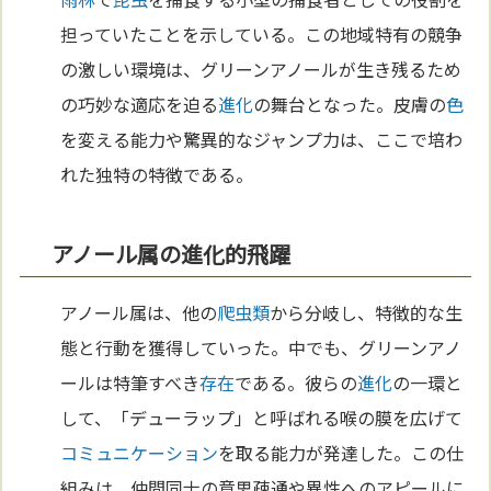
担っていたことを示している。この地域特有の競争
の激しい環境は、グリーンアノールが生き残るため
の巧妙な適応を迫る
進化
の舞台となった。皮膚の
色
を変える能力や驚異的なジャンプ力は、ここで培わ
れた独特の特徴である。
アノール属の進化的飛躍
アノール属は、他の
爬虫類
から分岐し、特徴的な生
態と行動を獲得していった。中でも、グリーンアノ
ールは特筆すべき
存在
である。彼らの
進化
の一環と
して、「デューラップ」と呼ばれる喉の膜を広げて
コミュニケーション
を取る能力が発達した。この仕
組みは、仲間同士の意思疎通や異性へのアピールに