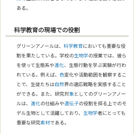
ある。
科学教育の現場での役割
グリーンアノールは、
科学
教育
においても重要な役
割を果たしている。学校の
生物学
の授業では、彼ら
を使って生態系や
進化
、生態行動を学ぶ実験が行わ
れている。例えば、
色
変化や活動範囲を観察するこ
とで、生徒たちは
自然
界の適応戦略を実感すること
ができる。また、研究対
象
としてのグリーンアノー
ルは、
進化
の仕組みや
遺伝子
の役割を探る上でのモ
デル生物として活躍しており、
生物学
者にとっても
重要な研究
素材
である。