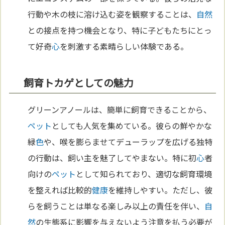
行動や木の枝に溶け込む姿を観察することは、
自然
との接点を持つ機会となり、特に子どもたちにとっ
て好奇
心
を刺激する素晴らしい体験である。
飼育トカゲとしての魅力
グリーンアノールは、簡単に飼育できることから、
ペット
としても人気を集めている。彼らの鮮やかな
緑
色
や、喉を膨らませてデューラップを広げる独特
の行動は、飼い主を魅了してやまない。特に初
心
者
向けの
ペット
として知られており、適切な飼育環境
を整えれば比較的
健康
を維持しやすい。ただし、彼
らを飼うことは単なる楽しみ以上の責任を伴い、
自
然
の生態系に影響を与えないよう注意を払う必要が