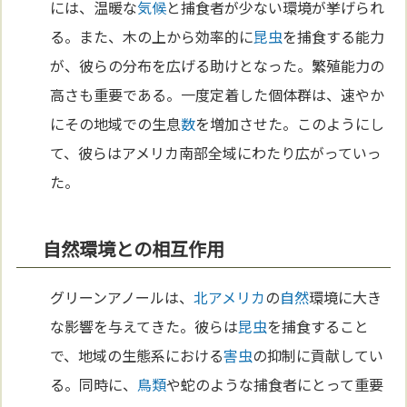
には、温暖な
気候
と捕食者が少ない環境が挙げられ
る。また、木の上から効率的に
昆虫
を捕食する能力
が、彼らの分布を広げる助けとなった。繁殖能力の
高さも重要である。一度定着した個体群は、速やか
にその地域での生息
数
を増加させた。このようにし
て、彼らはアメリカ南部全域にわたり広がっていっ
た。
自然環境との相互作用
グリーンアノールは、
北アメリカ
の
自然
環境に大き
な影響を与えてきた。彼らは
昆虫
を捕食すること
で、地域の生態系における
害虫
の抑制に貢献してい
る。同時に、
鳥類
や蛇のような捕食者にとって重要