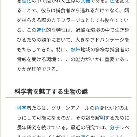
る
進化
の中で磨かれた生存の
武器
である。
色
を変え
ることで、彼らは捕食者から逃れるだけでなく、餌
を捕らえる際のカモフラージュとしても役立ててい
る。この
進化
的な特性は、過酷な環境の中で生き延
びるための競争において、大きなアドバンテージを
もたらしてきた。特に、
熱帯
地域の多様な捕食者の
脅威を受ける環境で、この能力がいかに重要であっ
たかが理解できる。
科学者を魅了する生物の謎
科学
者たちは、グリーンアノールの
色
変化がどのよ
うにして可能になるのか、その謎を解
明
するために
長年研究を続けている。最近の研究では、
分子
レベ
ルでのメカニズムが少しずつ
明
らかになってきた。