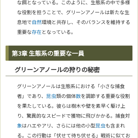
な餌となっている。このように、生態系の中で多様
な役割を担うことで、グリーンアノールは新たな生
息地で
自然
環境と共存し、そのバランスを維持する
重要な
存在
となっている。
第3章 生態系の重要な一員
グリーンアノールの狩りの秘密
グリーンアノールは生態系における「小さな捕食
者」であり、
昆虫
類の個体
数
を調節する重要な役割
を果たしている。彼らは樹木や壁を素早く駆け上
り、驚異的なスピードで獲物に飛びかかる。捕食対
象
はハエやアリ、さらには他の小型
昆虫
も含まれ
る。この行動は「伏せて待ち伏せる」戦術に似てお