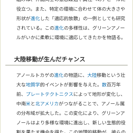
役立つ。また、特定の環境に合わせて体の大きさや
形状が
進化
した「適応的放散」の一例としても研究
されている。この
進化
の多様性は、グリーンアノー
ルがいかに柔軟に環境に適応してきたかを物語る。
大陸移動が生んだチャンス
アノールトカゲの
進化
の物語に、
大陸
移動という壮
大な
地質学
的イベントが影響を与えた。
数
百万年
前、
プレートテクトニクス
によって地形が変化し、
中南
米
と
北アメリカ
がつながることで、アノール属
の分布域が拡大した。この変化により、グリーンア
ノールはより多様な環境に進出し、新しい生態的役
割を果たす機会を得た。この地理的移動が、彼らの