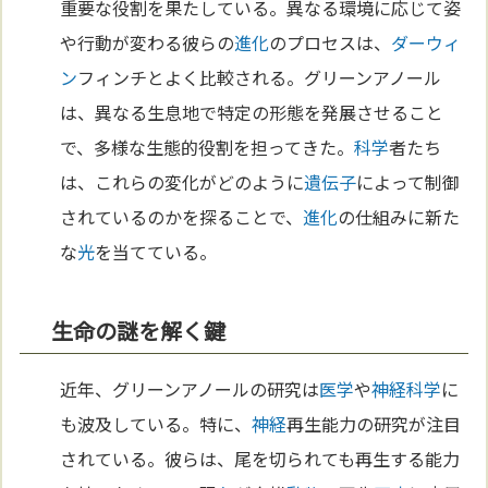
重要な役割を果たしている。異なる環境に応じて姿
や行動が変わる彼らの
進化
のプロセスは、
ダーウィ
ン
フィンチとよく比較される。グリーンアノール
は、異なる生息地で特定の形態を発展させること
で、多様な生態的役割を担ってきた。
科学
者たち
は、これらの変化がどのように
遺伝子
によって制御
されているのかを探ることで、
進化
の仕組みに新た
な
光
を当てている。
生命の謎を解く鍵
近年、グリーンアノールの研究は
医学
や
神経
科学
に
も波及している。特に、
神経
再生能力の研究が注目
されている。彼らは、尾を切られても再生する能力