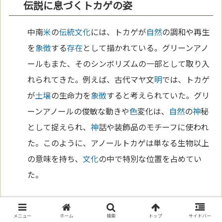
伝説に息づくトカゲの姿
中南
米
の
伝統
文化
には、トカゲが
自然
の調和や再生
を
象徴
する
存在
として描かれている。グリーンアノ
ールもまた、そのシンボリズムの一部として取り入
れられてきた。例えば、古代マヤ文
明
では、トカゲ
が
土壌
の生命力を
象徴
すると考えられていた。グリ
ーンアノールの俊敏な動きや
色
変化は、
自然
の
神
秘
として捉えられ、
神
話や装飾品のモチーフに使われ
た。このように、アノールトカゲは単なる生物以上
の意味を持ち、
文化
の中で特別な位置を占めてい
た。
アノールが描くアートの世界
メニュー
ホーム
検索
トップ
サイドバー