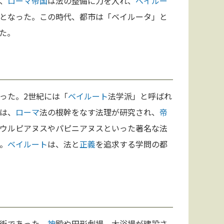
、
ローマ
帝国
は法の整備に力を入れ、
ベイルー
となった。この時代、都市は「ベイルータ」と
た。
った。2世紀には「
ベイルート
法学派」と呼ばれ
は、
ローマ
法の根幹をなす法理が研究され、
帝
ウルピアヌスやパピニアヌスといった著名な法
。
ベイルート
は、法と
正義
を追求する学問の都
街であった。
神
殿や円形劇場、大浴場が建設さ