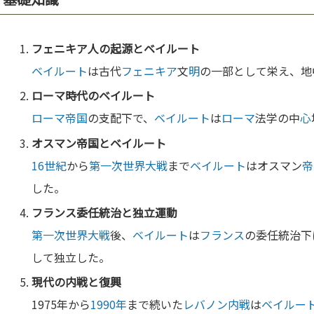
フェニキア
人の起源と
ベイルート
ベイルート
は古代
フェニキア
文
明
の一部として栄え、地
ローマ
時代の
ベイルート
ローマ
帝国
の支配下で、
ベイルート
は
ローマ
法学の中
心
オスマン
帝国
と
ベイルート
16世紀
から
第一次世界大戦
まで
ベイルート
はオスマン
帝
した。
フランス
委任統治と独立運動
第一次世界大戦
後、
ベイルート
は
フランス
の委任統治下
して独立した。
現代の
内戦
と復興
1975年から
1990年
まで続いた
レバノン
内戦
は
ベイルー