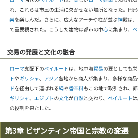
れ、これらは市民の生活に欠かせない場所となった。円形
楽
を楽しんだ。さらに、広大なアーチや柱が並ぶ
神
殿は、
て重要視された。こうした建物は都市の中
心
に集まり、
ベ
交易の発展と文化の融合
ローマ
支配下の
ベイルート
は、地中海
貿易
の要としても栄
ト
や
ギリシャ
、
アジア
各地から商人が集まり、多様な商品
ド
を経由して運ばれる
絹
や
香辛料
もこの地で取引され、都
ギリシャ
、
エジプト
の
文化
が
自然
と交わり、
ベイルート
は
の役割を果たした。
第3章 ビザンティン帝国と宗教の変遷