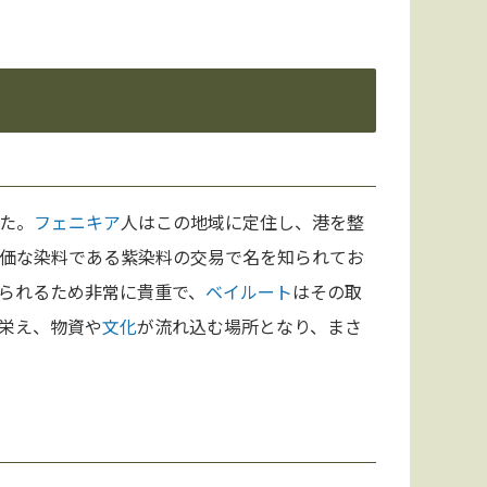
た。
フェニキア
人はこの地域に定住し、港を整
価な染料である紫染料の交易で名を知られてお
られるため非常に貴重で、
ベイルート
はその取
栄え、物資や
文化
が流れ込む場所となり、まさ