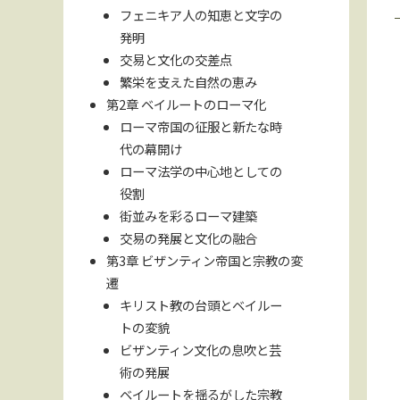
フェニキア人の知恵と文字の
発明
交易と文化の交差点
繁栄を支えた自然の恵み
第2章 ベイルートのローマ化
ローマ帝国の征服と新たな時
代の幕開け
ローマ法学の中心地としての
役割
街並みを彩るローマ建築
交易の発展と文化の融合
第3章 ビザンティン帝国と宗教の変
遷
キリスト教の台頭とベイルー
トの変貌
ビザンティン文化の息吹と芸
術の発展
ベイルートを揺るがした宗教