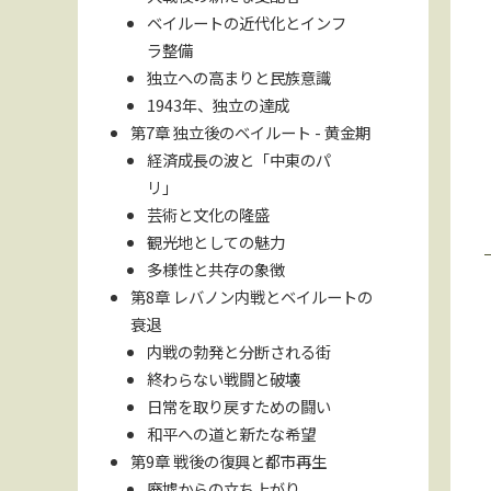
ベイルートの近代化とインフ
ラ整備
独立への高まりと民族意識
1943年、独立の達成
第7章 独立後のベイルート - 黄金期
経済成長の波と「中東のパ
リ」
芸術と文化の隆盛
観光地としての魅力
多様性と共存の象徴
第8章 レバノン内戦とベイルートの
衰退
内戦の勃発と分断される街
終わらない戦闘と破壊
日常を取り戻すための闘い
和平への道と新たな希望
第9章 戦後の復興と都市再生
廃墟からの立ち上がり