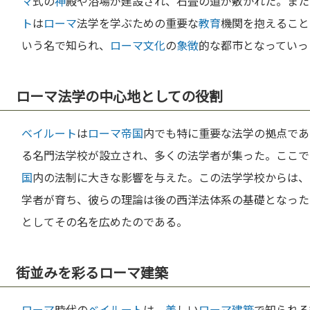
マ
式の
神
殿や浴場が建設され、石畳の道が敷かれた。また
ト
は
ローマ
法学を学ぶための重要な
教育
機関を抱えること
いう名で知られ、
ローマ
文化
の
象徴
的な都市となっていっ
ローマ法学の中心地としての役割
ベイルート
は
ローマ
帝国
内でも特に重要な法学の拠点であ
る名門法学校が設立され、多くの法学者が集った。ここで
国
内の法制に大きな影響を与えた。この法学学校からは、
学者が育ち、彼らの理論は後の西洋法体系の基礎となった
としてその名を広めたのである。
街並みを彩るローマ建築
ローマ
時代の
ベイルート
は、
美
しい
ローマ
建築
で知られる