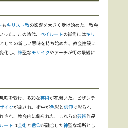
ト
も
キリスト教
の影響を大きく受け始めた。教会
いった。この時代、
ベイルート
の街角には
キリ
としての新しい意味を持ち始めた。教会建設に
変化し、
神
聖な
モザイク
やアーチが街の景観に
息吹を受け、多彩な
芸術
が花開いた。ビザンテ
ザイク
が施され、街中が
色
彩と
信仰
で彩られ
作され、教会内に飾られた。これらの
芸術
作品
ルート
は
芸術
と
信仰
が融合した
神
聖な場所とし