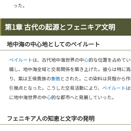
った。
第1章 古代の起源とフェニキア文明
地中海の中心地としてのベイルート
ベイルート
は、古代地中海世界の中
心
的な位置を占めてい
備し、地中海全域と交易関係を築き上げた。彼らは特に高
り、紫は王侯貴族の
象徴
とされた。この染料は貝殻から作
引拠点となった。こうした交易活動により、
ベイルート
は
に地中海世界の中
心
的な都市へと発展していった。
フェニキア人の知恵と文字の発明