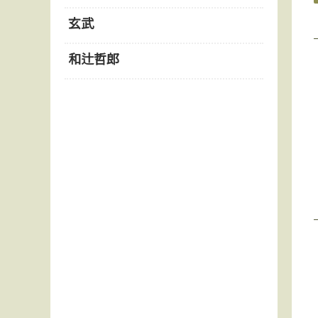
玄武
和辻哲郎