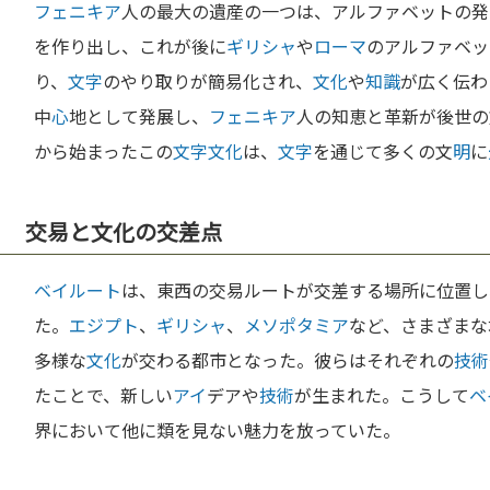
フェニキア
人の最大の遺産の一つは、アルファベットの発
を作り出し、これが後に
ギリシャ
や
ローマ
のアルファベッ
り、
文字
のやり取りが簡易化され、
文化
や
知識
が広く伝わ
中
心
地として発展し、
フェニキア
人の知恵と革新が後世の
から始まったこの
文字
文化
は、
文字
を通じて多くの文
明
に
交易と文化の交差点
ベイルート
は、東西の交易ルートが交差する場所に位置し
た。
エジプト
、
ギリシャ
、
メソポタミア
など、さまざまな
多様な
文化
が交わる都市となった。彼らはそれぞれの
技術
たことで、新しい
アイ
デアや
技術
が生まれた。こうして
ベ
界において他に類を見ない魅力を放っていた。