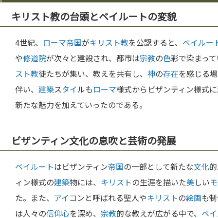
キリスト教の台頭とベイルートの変貌
4世紀、
ローマ
帝国
が
キリスト教
を公認すると、
ベイルー
や
修道院
が次々と建設され、都市は
宗教
の
色
彩で染まって
スト教
徒たちが集い、教えを共有し、
神
の
存在
を感じる場
伴い、
建築
ス
タイ
ルも
ローマ
様式からビザンティン様式に
新たな魅力を加えていったのである。
ビザンティン文化の息吹と芸術の発展
ベイルート
はビザンティン
帝国
の一部として新たな
文化
的
ィン様式の
建築
物には、
キリスト
の生涯を描いた
美
しい
モ
た。また、
アイ
コンと呼ばれる聖人や
キリスト
の
絵画
も制
は人々の
信仰
心
を深め、
宗教
的な教えが広がる中で、
ベイ