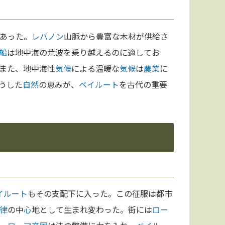
あった。
レバノン
山脈から豊富な木材が供給さ
船
は地中海の荒波を乗り越えるのに適してお
また、地中海性
気候
による温暖な
気候
は
農業
に
うした
自然
の恵みが、
ベイルート
を古代の重要
イルート
もその支配下に入った。この征服は都市
律
の中
心
地として生まれ変わった。街には
ロー