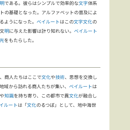
明
である。彼らはシンプルで効率的な
文字
体系
トの基礎となった。アルファベットの普及によ
るようになった。
ベイルート
はこの
文字
文化
の
文
明
に与えた影響は計り知れない。
ベイルート
光
をもたらした。
、商人たちはここで
文化
や
技術
、思想を交換し
地域から訪れる商人たちが集い、
ベイルート
は
や
知識
を持ち寄り、この都市で異
文化
が融合し
イルート
は「
文化
のるつぼ」として、地中海世