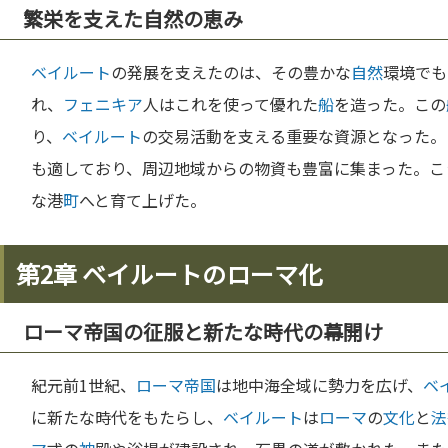
繁栄を支えた自然の恵み
ベイルート
の発展を支えたのは、その豊かな
自然
環境でも
れ、
フェニキア
人はこれを使って優れた
船
を造った。この
り、
ベイルート
の交易活動を支える重要な資源となった。
も適しており、周辺地域からの物資も豊富に集まった。こ
な港
町
へと育て上げた。
第2章 ベイルートのローマ化
ローマ帝国の征服と新たな時代の幕開け
紀元前1世紀、
ローマ
帝国
は地中海全域に勢力を広げ、
ベ
に新たな時代をもたらし、
ベイルート
は
ローマ
の
文化
と
法