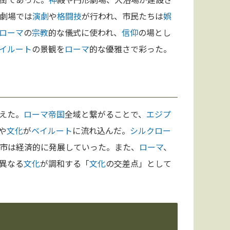
劇場では
演劇
や
格闘技
が行われ、市民たちは
娯
ローマ
の
宗教
的な儀式に使われ、
信仰
の場とし
イルート
の景観を
ローマ
的な優雅さで彩った。
えた。
ローマ
帝国
全域と繋がることで、
エジプ
や
文化
が
ベイルート
に流れ込んだ。
シルクロー
市は経済的に発展していった。また、
ローマ
、
異なる
文化
が調和する「
文化
の交差点」として