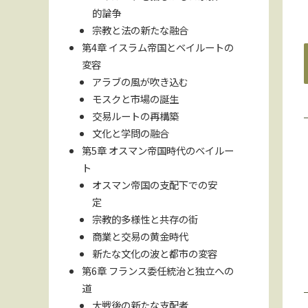
的論争
宗教と法の新たな融合
第4章 イスラム帝国とベイルートの
変容
アラブの風が吹き込む
モスクと市場の誕生
交易ルートの再構築
文化と学問の融合
第5章 オスマン帝国時代のベイルー
ト
オスマン帝国の支配下での安
定
宗教的多様性と共存の街
商業と交易の黄金時代
新たな文化の波と都市の変容
第6章 フランス委任統治と独立への
道
大戦後の新たな支配者