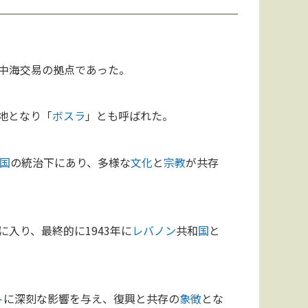
中海交易の拠点であった。
地となり「
ボスラ
」とも呼ばれた。
国
の統治下にあり、多様な
文化
と
宗教
が共存
に入り、最終的に1943年に
レバノン
共和
国
と
ト
に深刻な影響を与え、復興と共存の
象徴
とな