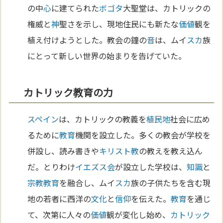
の中
心
に建てられた
ボゴタ
大聖堂は、カトリックの
権威と
神
聖さを示し、現地住民にも新たな
価値
観を
植え付けようとした。教会の鐘の
音
は、ムイ
スカ
族
にとって新しい世界の始まりを告げていた。
カトリック教育の力
スペイン
は、カトリックの教義を
植民地
社会に広め
るために
教育
機関を設立した。多くの教会が学校を
併設し、読み書きや
キリスト教
の教えを教え込ん
だ。とりわけ
イエズス会
が設立した学校は、
知識
と
宗教
教育
を融合し、ムイ
スカ
族の子供たちを含む現
地の若者に西洋の
文化
と
信仰
を伝えた。
教育
を通じ
て、次第に人々の
価値
観が変化し始め、
カトリック