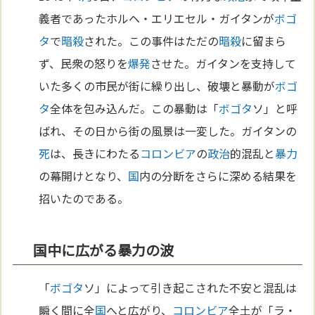
義者であったホルヘ・エリエセル・ガイタンが
ボゴ
タ
で
暗殺
された。この事件はただの
暗殺
に留まら
ず、民衆の怒りを
爆発
させた。ガイタンを支持して
いた多くの市民が街に繰り出し、破壊と暴動が
ボゴ
タ
全体を包み込んだ。この暴動は「
ボゴタ
ソ」と呼
ばれ、その日から街の風景は一変した。ガイタンの
死
は、長きにわたる
コロンビア
の
政治
的混乱と
暴力
の幕開けとなり、
国
内の分断をさらに深める結果を
招いたのである。
国中に広がる暴力の波
「
ボゴタ
ソ」によって引き起こされた不安と混乱は
瞬く間に全
国
へと広がり、
コロンビア
全土が「ラ・