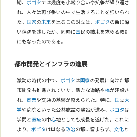
期、
ボゴタ
では幾度も小競り合いや抗争が繰り返さ
れ、人々は再び争いの中で生活することを強いられ
た。
国家
の
未来
を巡るこの対立は、
ボゴタ
の街に深
い傷跡を残したが、同時に
国
民の結束を求める教訓
にもなったのである。
都市開発とインフラの進展
激動の時代の中で、
ボゴタ
は
国家
の発展に向けた都
市開発も推進されていた。新たな道路や
橋
が建設さ
れ、
商業
や交通の基盤が整えられた。特に、
国
立
大
学
や病院といった公共施設の建設が進み、
ボゴタ
は
学問と
医療
の中
心
地としても成長を遂げた。これに
より、
ボゴタ
は単なる
政治
の都に留まらず、
文化
と