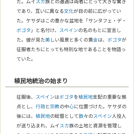
た。ムイ
スカ
族との遭遇は両者にとって大きな驚き
であり、互いに異なる
文化
が目の前に広がってい
た。ケサダはこの豊かな盆地を「サンタフェ・デ・
ボゴタ
」と名付け、
スペイン
の名のもとに宣言し
た。彼が見た
美
しい風景と多くの黄
金
は、
ボゴタ
が
征服者たちにとっても特別な地であることを物語っ
ていた。
植民地統治の始まり
征服後、
スペイン
は
ボゴタ
を
植民地
支配の重要な拠
点とし、
行政
と
宗教
の中
心
に位置づけた。ケサダの
後には、
植民地
の総督として
数
々の
スペイン
人役人
が送り込まれ、ムイ
スカ
族の土地と資源を管理し