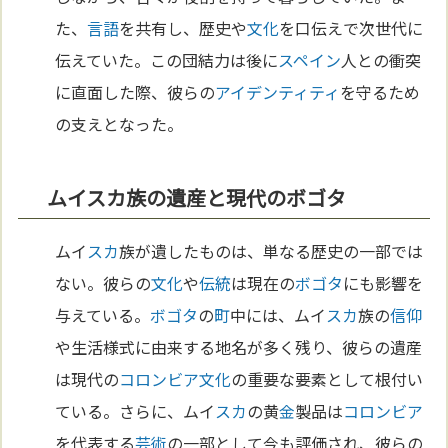
た、
言語
を共有し、歴史や
文化
を口伝えで次世代に
伝えていた。この団結力は後に
スペイン
人との衝突
に直面した際、彼らの
アイデンティティ
を守るため
の支えとなった。
ムイスカ族の遺産と現代のボゴタ
ムイ
スカ
族が遺したものは、単なる歴史の一部では
ない。彼らの
文化
や
伝統
は現在の
ボゴタ
にも影響を
与えている。
ボゴタ
の
町
中には、ムイ
スカ
族の
信仰
や生活様式に由来する地名が多く残り、彼らの遺産
は現代の
コロンビア
文化
の重要な要素として根付い
ている。さらに、ムイ
スカ
の黄
金
製品は
コロンビア
を代表する
芸術
の一部として今も評価され、彼らの