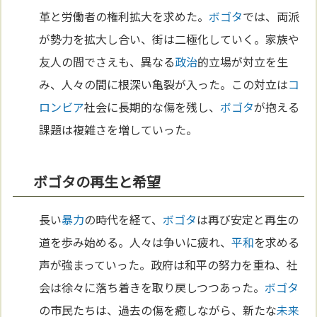
革と労働者の権利拡大を求めた。
ボゴタ
では、両派
が勢力を拡大し合い、街は二極化していく。家族や
友人の間でさえも、異なる
政治
的立場が対立を生
み、人々の間に根深い亀裂が入った。この対立は
コ
ロンビア
社会に長期的な傷を残し、
ボゴタ
が抱える
課題は複雑さを増していった。
ボゴタの再生と希望
長い
暴力
の時代を経て、
ボゴタ
は再び安定と再生の
道を歩み始める。人々は争いに疲れ、
平和
を求める
声が強まっていった。政府は和平の努力を重ね、社
会は徐々に落ち着きを取り戻しつつあった。
ボゴタ
の市民たちは、過去の傷を癒しながら、新たな
未来