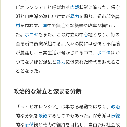
ビオレンシア」と呼ばれる
内戦
状態に陥った。保守
派と自由派の激しい対立が
暴力
を煽り、都市部や農
村
を問わず、
国
中で無差別な襲撃や略奪が横行し
た。
ボゴタ
もまた、この対立の中
心
地となり、街の
至る所で衝突が起こる。人々の間には恐怖と不信感
が蔓延し、日常生活が脅かされる中で、
ボゴタ
はか
つてないほど混乱と
暴力
に包まれた時代を迎えるこ
ととなった。
政治的な対立と深まる分断
「ラ・ビオレンシア」は単なる暴動ではなく、
政治
的な分裂を
象徴
するものでもあった。保守派は
伝統
的な
価値
観と権力の維持を目指し、自由派は社会改