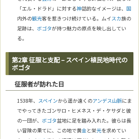
「エル・ドラド」に対する
神
話的なイメージは、
国
内外の
観光
客を惹きつけ続けている。ムイ
スカ
族の
足跡は、
ボゴタ
が持つ魅力の原点を映し出してい
る。
第2章 征服と支配 – スペイン植民地時代の
ボゴタ
征服者が訪れた日
1538年、
スペイン
から遥か遠くの
アンデス山脈
にま
でやってきたゴンサロ・ヒメネス・デ・ケサダと彼
の一団が、
ボゴタ
盆地に足を踏み入れた。彼らは長
い冒険の果てに、この地で黄
金
と栄
光
を求めてい