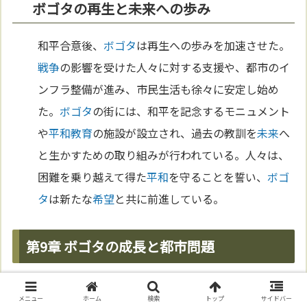
ボゴタの再生と未来への歩み
和平合意後、
ボゴタ
は再生への歩みを加速させた。
戦争
の影響を受けた人々に対する支援や、都市のイ
ンフラ整備が進み、市民生活も徐々に安定し始め
た。
ボゴタ
の街には、和平を記念するモニュメント
や
平和
教育
の施設が設立され、過去の教訓を
未来
へ
と生かすための取り組みが行われている。人々は、
困難を乗り越えて得た
平和
を守ることを誓い、
ボゴ
タ
は新たな
希望
と共に前進している。
第9章 ボゴタの成長と都市問題
急成長するボゴタの都市構造
メニュー
ホーム
検索
トップ
サイドバー