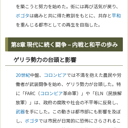
を築こうと努力を始めた。街には再び活気が戻り、
ボゴタ
は痛みと共に得た教訓をもとに、共存と
平和
を重んじる都市としての再生を目指した。
第8章 現代に続く闘争 – 内戦と和平の歩み
ゲリラ勢力の台頭と影響
20世紀
中盤、
コロンビア
では不満を抱えた農民や労
働者が武装闘争を始め、ゲリラ勢力が台頭した。特
に「FARC（
コロンビア
革命軍）」や「ELN（民族解
放軍）」は、政府の腐敗や社会の不平等に反発し、
武器
を手にした。この動きは都市部にも影響を及ぼ
し、
ボゴタ
では市民が日常的に恐怖にさらされるこ