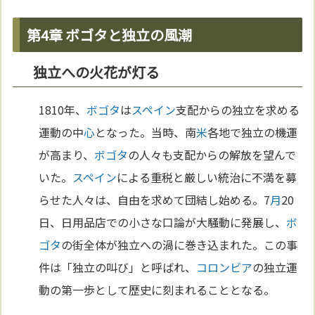
第4章 ボゴタと独立の風潮
独立への火花が灯る
1810年、
ボゴタ
は
スペイン
支配からの独立を求める
運動の中
心
となった。当時、南
米
各地で独立の機運
が高まり、
ボゴタ
の人々も支配からの解放を望んで
いた。
スペイン
による重税と厳しい統治に不満を募
らせた人々は、自由を求めて団結し始める。7
月
20
日、日用品店での小さな口論が大騒動に発展し、
ボ
ゴタ
の街全体が独立への渦に巻き込まれた。この事
件は「独立の叫び」と呼ばれ、
コロンビア
の独立運
動の第一歩として歴史に刻まれることとなる。