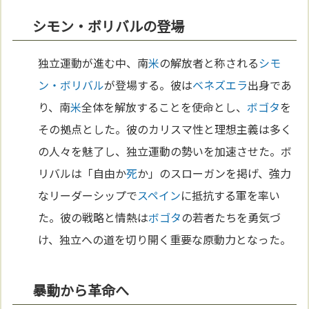
シモン・ボリバルの登場
独立運動が進む中、南
米
の解放者と称される
シモ
ン・ボリバル
が登場する。彼は
ベネズエラ
出身であ
り、南
米
全体を解放することを使命とし、
ボゴタ
を
その拠点とした。彼のカリスマ性と理想主義は多く
の人々を魅了し、独立運動の勢いを加速させた。ボ
リバルは「自由か
死
か」のスローガンを掲げ、強力
なリーダーシップで
スペイン
に抵抗する軍を率い
た。彼の戦略と情熱は
ボゴタ
の若者たちを勇気づ
け、独立への道を切り開く重要な原動力となった。
暴動から革命へ