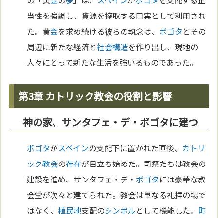
の「黄
金
の
夢
」は、
スペイン
が
ボゴタ
を支配する正
当性を強調し、資源を搾取する口実として利用され
た。黄
金
を求め続ける彼らの執念は、
ボゴタ
とその
周辺に新たな経済と
社会構造
を作り出し、現地の
人々にとって新たな生活を強いるものであった。
第3章 カトリック教会の役割と影響
神の家、サンタフェ・デ・ボゴタに建つ
ボゴタ
が
スペイン
の支配下に置かれた直後、
カトリ
ック教会
の
存在
が目立ち始めた。司祭たちは教会の
建設を進め、サンタフェ・デ・
ボゴタ
には豪華な教
会堂が次々と建てられた。教会は単なる礼拝の場で
はなく、
植民地
支配の
シンボル
として機能した。
町