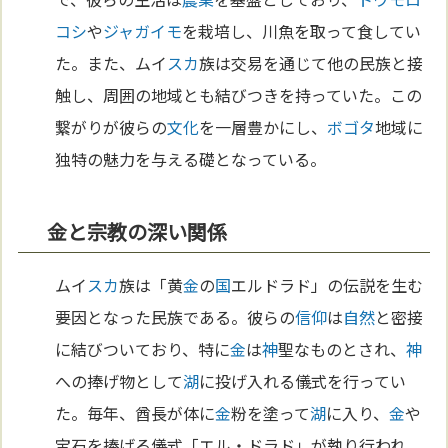
コシ
や
ジャガイモ
を栽培し、川魚を取って食してい
た。また、ムイ
スカ
族は交易を通じて他の民族と接
触し、周囲の地域とも結びつきを持っていた。この
繋がりが彼らの
文化
を一層豊かにし、
ボゴタ
地域に
独特の魅力を与える礎となっている。
金と宗教の深い関係
ムイ
スカ
族は「黄
金
の
国
エルドラド」の伝説を生む
要因となった民族である。彼らの
信仰
は
自然
と密接
に結びついており、特に
金
は
神
聖なものとされ、
神
への捧げ物として
湖
に投げ入れる儀式を行ってい
た。毎年、酋長が体に
金
粉を塗って
湖
に入り、
金
や
宝石を捧げる儀式「エル・ドラド」が執り行われ