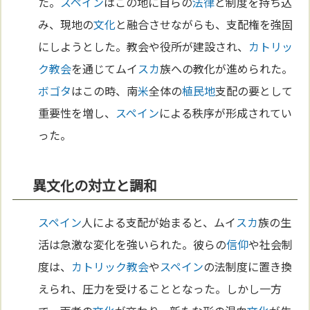
た。
スペイン
はこの地に自らの
法律
と制度を持ち込
み、現地の
文化
と融合させながらも、支配権を強固
にしようとした。教会や役所が建設され、
カトリッ
ク教会
を通じてムイ
スカ
族への教化が進められた。
ボゴタ
はこの時、南
米
全体の
植民地
支配の要として
重要性を増し、
スペイン
による秩序が形成されてい
った。
異文化の対立と調和
スペイン
人による支配が始まると、ムイ
スカ
族の生
活は急激な変化を強いられた。彼らの
信仰
や社会制
度は、
カトリック教会
や
スペイン
の法制度に置き換
えられ、圧力を受けることとなった。しかし一方