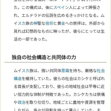
た。この儀式は、後に
スペイン
人によって誇張さ
れ、エルドラドの伝説を広めるきっかけとなる。ム
イ
スカ
族の
神
聖な
信仰
と黄
金
への崇拝は、外部から
見れば幻想的なものに映ったが、彼らにとっては生
活の一部であった。
独自の社会構造と共同体の力
ムイ
スカ
族は、強い共同体
意識
を持ち、厳格な
社会
構造
を維持していた。彼らの社会はカシケと呼ばれ
る首長が支配しており、彼らの地域社会は平等に近
い協力的な体制が特徴であった。カシケたちは祭儀
や
政治
を取り仕切り、地域ごとに農地や資源を管理
しながら、各々が役割を持って暮らしていた。ま