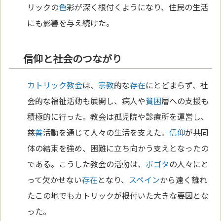
リックの
色
彩が深く根付くようになり、住民の生活
にも影響を与え続けた。
信仰と社会のつながり
カトリック教会
は、
宗教
的な
存在
にとどまらず、社
会的な福祉活動も展開し、病人や
貧困
層への支援も
積極的に行った。教会は孤児院や診療所を運営し、
慈
善
活動を通じて人々の生活を支えた。
信仰
が共同
体の結束を強め、困難に立ち向かう支えとなったの
である。こうした教会の活動は、
ボゴタ
の人々にと
って欠かせない
存在
となり、
スペイン
から遠く離れ
たこの地でもカトリックが根付いた大きな要因とな
った。