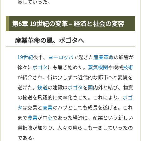
長していった。
第6章 19世紀の変革 – 経済と社会の変容
産業革命の風、ボゴタへ
19世紀
後半、
ヨーロッパ
で起きた
産業革命
の影響が
徐々に
ボゴタ
にも届き始めた。
蒸気機関
や機械
技術
が紹介され、街は少しずつ近代的な都市へと変貌を
遂げた。
鉄道
の建設は
ボゴタ
を
国
内外と結び、物資
の輸送を飛躍的に効率化させた。これにより、
ボゴ
タ
は交易と
商業
のハブとしても成長を遂げる。これ
まで
農業
が中
心
であった経済に、産業という新しい
選択肢が加わり、人々の暮らしも一変していったの
である。