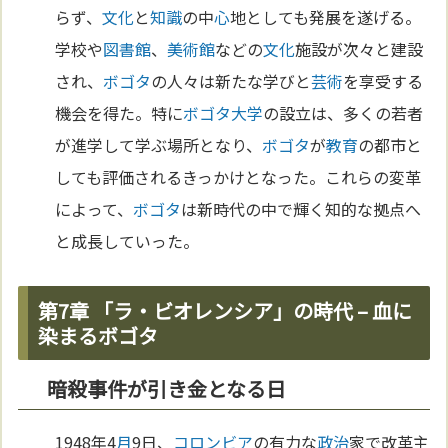
らず、
文化
と
知識
の中
心
地としても発展を遂げる。
学校や
図書館
、
美術館
などの
文化
施設が次々と建設
され、
ボゴタ
の人々は新たな学びと
芸術
を享受する
機会を得た。特に
ボゴタ
大学
の設立は、多くの若者
が進学して学ぶ場所となり、
ボゴタ
が
教育
の都市と
しても評価されるきっかけとなった。これらの変革
によって、
ボゴタ
は新時代の中で輝く知的な拠点へ
と成長していった。
第7章 「ラ・ビオレンシア」の時代 – 血に
染まるボゴタ
暗殺事件が引き金となる日
1948年4
月
9日、
コロンビア
の有力な
政治
家で改革主