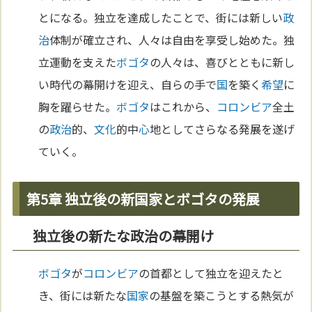
とになる。独立を達成したことで、街には新しい
政
治
体制が確立され、人々は自由を享受し始めた。独
立運動を支えた
ボゴタ
の人々は、喜びとともに新し
い時代の幕開けを迎え、自らの手で
国
を築く
希望
に
胸を躍らせた。
ボゴタ
はこれから、
コロンビア
全土
の
政治
的、
文化
的中
心
地としてさらなる発展を遂げ
ていく。
第5章 独立後の新国家とボゴタの発展
独立後の新たな政治の幕開け
ボゴタ
が
コロンビア
の首都として独立を迎えたと
き、街には新たな
国家
の基盤を築こうとする熱気が