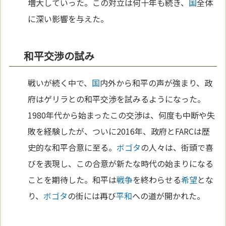
増大していった。この対立は何十年も続き、
国
全体
に深い影響を与えた。
和平交渉の試み
戦いが続く中で、
国
内外から和平の声が強まり、政
府はゲリラとの和平交渉を試みるようになった。
1980年代から始まったこの交渉は、何度も中断や失
敗を経験したが、ついに2016年、政府とFARCは歴
史的な和平合意に至る。
ボゴタ
の人々は、街頭で喜
びを表現し、この合意が新たな時代の始まりになる
ことを期待した。和平は
戦争
を終わらせる
希望
とな
り、
ボゴタ
の街には再び
平和
への道が開かれた。