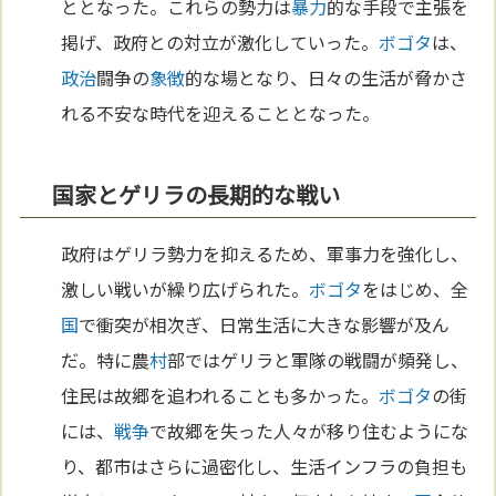
ととなった。これらの勢力は
暴力
的な手段で主張を
掲げ、政府との対立が激化していった。
ボゴタ
は、
政治
闘争の
象徴
的な場となり、日々の生活が脅かさ
れる不安な時代を迎えることとなった。
国家とゲリラの長期的な戦い
政府はゲリラ勢力を抑えるため、軍事力を強化し、
激しい戦いが繰り広げられた。
ボゴタ
をはじめ、全
国
で衝突が相次ぎ、日常生活に大きな影響が及ん
だ。特に農
村
部ではゲリラと軍隊の戦闘が頻発し、
住民は故郷を追われることも多かった。
ボゴタ
の街
には、
戦争
で故郷を失った人々が移り住むようにな
り、都市はさらに過密化し、生活インフラの負担も