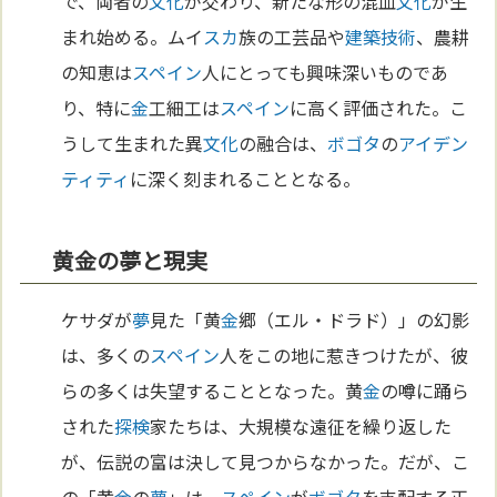
で、両者の
文化
が交わり、新たな形の混血
文化
が生
まれ始める。ムイ
スカ
族の工芸品や
建築
技術
、農耕
の知恵は
スペイン
人にとっても興味深いものであ
り、特に
金
工細工は
スペイン
に高く評価された。こ
うして生まれた異
文化
の融合は、
ボゴタ
の
アイデン
ティティ
に深く刻まれることとなる。
黄金の夢と現実
ケサダが
夢
見た「黄
金
郷（エル・ドラド）」の幻影
は、多くの
スペイン
人をこの地に惹きつけたが、彼
らの多くは失望することとなった。黄
金
の噂に踊ら
された
探検
家たちは、大規模な遠征を繰り返した
が、伝説の富は決して見つからなかった。だが、こ