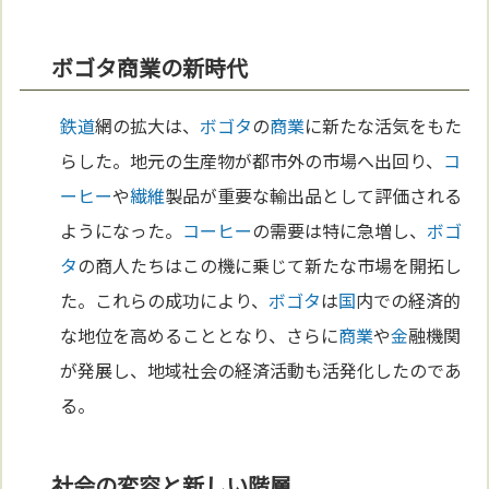
ボゴタ商業の新時代
鉄道
網の拡大は、
ボゴタ
の
商業
に新たな活気をもた
らした。地元の生産物が都市外の市場へ出回り、
コ
ーヒー
や
繊維
製品が重要な輸出品として評価される
ようになった。
コーヒー
の需要は特に急増し、
ボゴ
タ
の商人たちはこの機に乗じて新たな市場を開拓し
た。これらの成功により、
ボゴタ
は
国
内での経済的
な地位を高めることとなり、さらに
商業
や
金
融機関
が発展し、地域社会の経済活動も活発化したのであ
る。
社会の変容と新しい階層