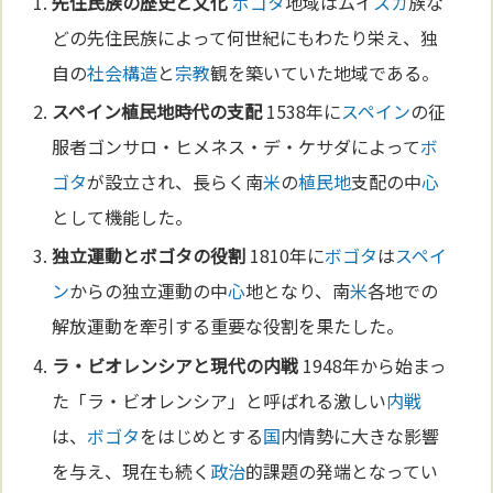
先住民族の歴史と
文化
ボゴタ
地域はムイ
スカ
族な
どの先住民族によって何世紀にもわたり栄え、独
自の
社会構造
と
宗教
観を築いていた地域である。
スペイン
植民地
時代の支配
1538年に
スペイン
の征
服者ゴンサロ・ヒメネス・デ・ケサダによって
ボ
ゴタ
が設立され、長らく南
米
の
植民地
支配の中
心
として機能した。
独立運動と
ボゴタ
の役割
1810年に
ボゴタ
は
スペイ
ン
からの独立運動の中
心
地となり、南
米
各地での
解放運動を牽引する重要な役割を果たした。
ラ・ビオレンシアと現代の
内戦
1948年から始まっ
た「ラ・ビオレンシア」と呼ばれる激しい
内戦
は、
ボゴタ
をはじめとする
国
内情勢に大きな影響
を与え、現在も続く
政治
的課題の発端となってい