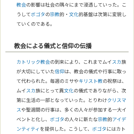
教会
の影響は社会の隅々にまで浸透していった。こ
うして
ボゴタ
の
宗教
的・
文化
的基盤は次第に変貌し
ていくのである。
教会による儀式と信仰の伝播
カトリック教会
の到来により、これまでムイ
スカ
族
が大切にしていた
信仰
は、教会の儀式や行事に取っ
て代わられた。毎週のミサや
キリスト教
の祝祭は、
ムイ
スカ
族にとって異
文化
の儀式でありながら、次
第に生活の一部となっていった。とりわけ
クリスマ
ス
や聖週間の行事は、多くの人々が参加する一大イ
ベントと化し、
ボゴタ
の人々に新たな
宗教
的
アイデ
ンティティ
を提供した。こうして、
ボゴタ
にはカト