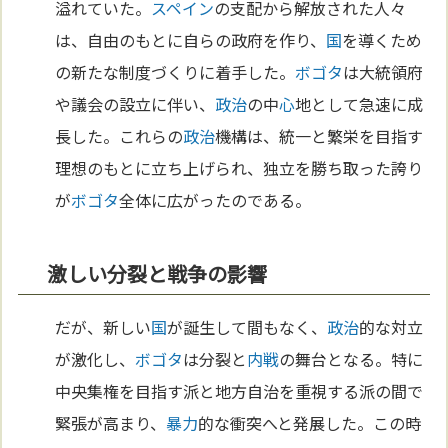
溢れていた。
スペイン
の支配から解放された人々
は、自由のもとに自らの政府を作り、
国
を導くため
の新たな制度づくりに着手した。
ボゴタ
は大統領府
や議会の設立に伴い、
政治
の中
心
地として急速に成
長した。これらの
政治
機構は、統一と繁栄を目指す
理想のもとに立ち上げられ、独立を勝ち取った誇り
が
ボゴタ
全体に広がったのである。
激しい分裂と戦争の影響
だが、新しい
国
が誕生して間もなく、
政治
的な対立
が激化し、
ボゴタ
は分裂と
内戦
の舞台となる。特に
中央集権を目指す派と地方自治を重視する派の間で
緊張が高まり、
暴力
的な衝突へと発展した。この時