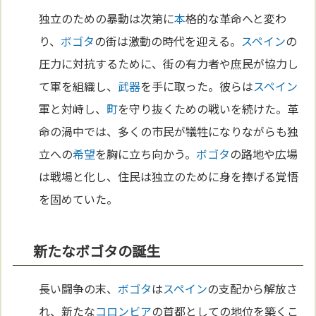
独立のための暴動は次第に
本
格的な革命へと変わ
り、
ボゴタ
の街は激動の時代を迎える。
スペイン
の
圧力に対抗するために、街の有力者や庶民が協力し
て軍を組織し、
武器
を手に取った。彼らは
スペイン
軍と対峙し、
町
を守り抜くための戦いを続けた。革
命の渦中では、多くの市民が犠牲になりながらも独
立への
希望
を胸に立ち向かう。
ボゴタ
の路地や広場
は戦場と化し、住民は独立のために身を捧げる覚悟
を固めていた。
新たなボゴタの誕生
長い闘争の末、
ボゴタ
は
スペイン
の支配から解放さ
れ、新たな
コロンビア
の首都としての地位を築くこ