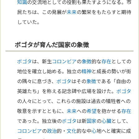
知識
の交流地としての役割も果たすようになる。市
民たちは、この発展が
未来
の繁栄をもたらすと期待
していた。
ボゴタが育んだ国家の象徴
ボゴタ
は、新生
コロンビア
の
象徴
的な
存在
としての
地位を確立し始める。独立の
精神
と成長の勢いが街
の隅々に息づき、
ボゴタ
はその
象徴
である「自由の
英雄たち」を称える記念碑や広場を設けた。
ボゴタ
の人々にとって、これらの施設は過去の犠牲者への
敬意を示すとともに、
未来
への
希望
を抱かせる
存在
であった。独立後の
ボゴタ
は新
国家
の
心臓
として、
コロンビア
の
政治
的・
文化
的な中
心
地へと確実に成