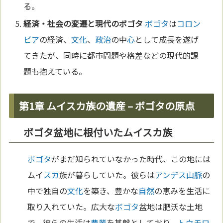
る。
経済・社会の変遷と現代の
ボゴタ
ボゴタ
は
コロン
ビア
の経済、
文化
、
政治
の中
心
として成長を遂げ
てきたが、同時に都市問題や格差などの現代的課
題も抱えている。
第1章 ムイスカ族の遺産 – ボゴタの原点
ボゴタ盆地に根付いたムイスカ族
ボゴタ
がまだ知られていなかった時代、この地には
ムイ
スカ
族が暮らしていた。彼らは
アンデス山脈
の
中で独自の
文化
を築き、豊かな
自然
の恵みを生活に
取り入れていた。広大な
ボゴタ
盆地は肥沃な土地
で、彼らの生活は
農業
を基盤としており、
トウモロ