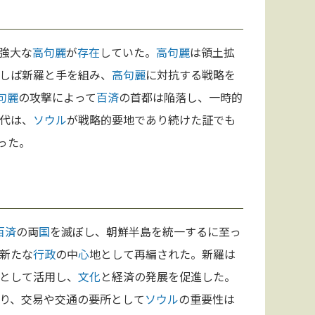
強大な
高句麗
が
存在
していた。
高句麗
は領土拡
しば新羅と手を組み、
高句麗
に対抗する戦略を
句麗
の攻撃によって
百済
の首都は陥落し、一時的
代は、
ソウル
が戦略的要地であり続けた証でも
った。
百済
の両
国
を滅ぼし、朝鮮半島を統一するに至っ
新たな
行政
の中
心
地として再編された。新羅は
として活用し、
文化
と経済の発展を促進した。
り、交易や交通の要所として
ソウル
の重要性は