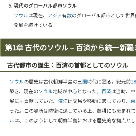
現代のグローバル都市
ソウル
ソウル
は現在、
アジア
有
数
のグローバル都市として世界
発展を続けている。
第1章 古代のソウル – 百済から統一新羅
古代都市の誕生：百済の首都としてのソウル
ソウル
の歴史は古代朝鮮半島の三
国
時代に遡る。紀元前
1
築き、現在の
ソウル
地域が中
心
となった。
百済
は当時、中
展にも貢献していた。
漢
江は交易や移動に適しており、
百
った。この場所は防衛に適している上、農耕にも恵まれて
ル
は、このようにして朝鮮半島における歴史的な拠点とし