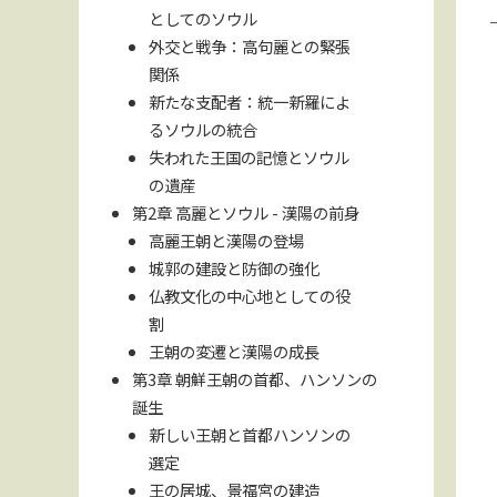
としてのソウル
外交と戦争：高句麗との緊張
関係
新たな支配者：統一新羅によ
るソウルの統合
失われた王国の記憶とソウル
の遺産
第2章 高麗とソウル - 漢陽の前身
高麗王朝と漢陽の登場
城郭の建設と防御の強化
仏教文化の中心地としての役
割
王朝の変遷と漢陽の成長
第3章 朝鮮王朝の首都、ハンソンの
誕生
新しい王朝と首都ハンソンの
選定
王の居城、景福宮の建造