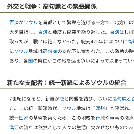
外交と戦争：高句麗との緊張関係
百済
が
ソウル
を首都として繁栄を遂げる一方で、北方には
大を目指し、
百済
と幾度も衝突を繰り返した。
百済
はしば
取ったが、戦いは絶えなかった。紀元475年にはついに
高
に
ソウル
地域は
高句麗
の支配下に置かれた。この激動の時
あり、各
国
の興亡がこの地を巡る争いによって決まってい
新たな支配者：統一新羅によるソウルの統合
7世紀になると、新羅が
唐
と同盟を結び、ついに
高句麗
と
た。この統一新羅時代、
ソウル
地域は「
漢
州」と呼ばれ、
統一
国家
の基盤を築くため、この地域を
行政
や軍事の拠点
漢
江の流れは依然として人々の生活に欠かせないものであ