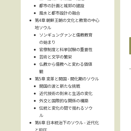
都市の計画と城郭の建設
風水と都市設計の融合
第4章 朝鮮王朝の文化と教育の中心
地ソウル
ソンギュングァンと儒教教育
の始まり
官僚制度と科挙試験の重要性
芸術と文学の繁栄
仏教から儒教へと変わる価値
観
第5章 変革と開国 - 開化期のソウル
開国の波と新たな挑戦
近代技術の到来と生活の変化
外交と国際的な関係の構築
伝統と変化の間で揺れるソウ
ル
第6章 日本統治下のソウル - 近代化
と抑圧