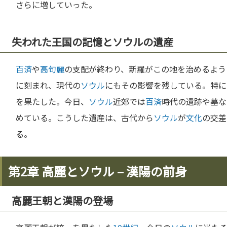
さらに増していった。
失われた王国の記憶とソウルの遺産
百済
や
高句麗
の支配が終わり、新羅がこの地を治めるよう
に刻まれ、現代の
ソウル
にもその影響を残している。特に
を果たした。今日、
ソウル
近郊では
百済
時代の遺跡や墓な
めている。こうした遺産は、古代から
ソウル
が
文化
の交差
る。
第2章 高麗とソウル – 漢陽の前身
高麗王朝と漢陽の登場