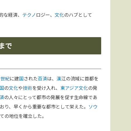
的な経済、
テクノ
ロジー、
文化
のハブとして
まで
8世紀
に建
国
された
百済
は、
漢
江の流域に首都を
国
の
文化
や
技術
を受け入れ、
東アジア
文化
の発
済
の人々にとって都市の発展を促す生命線であ
おり、早くから重要な都市として栄えた。
ソウ
ての地位を確立した。