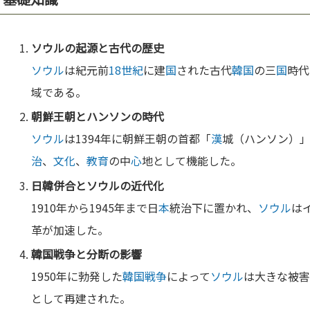
ソウル
の起源と古代の歴史
ソウル
は紀元前
18世紀
に建
国
された古代
韓国
の三
国
時代
域である。
朝鮮王朝とハンソンの時代
ソウル
は1394年に朝鮮王朝の首都「
漢
城（ハンソン）」
治
、
文化
、
教育
の中
心
地として機能した。
日韓併合と
ソウル
の近代化
1910年から1945年まで日
本
統治下に置かれ、
ソウル
は
革が加速した。
韓国
戦争
と分断の影響
1950年に勃発した
韓国
戦争
によって
ソウル
は大きな被害
として再建された。