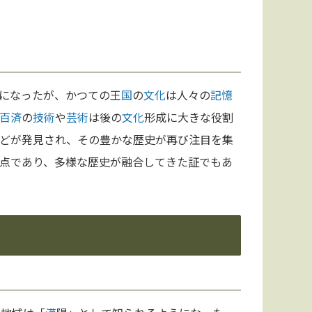
になったが、かつての王
国
の
文化
は人々の
記憶
百済
の
技術
や
芸術
は後の
文化
形成に大きな役割
どが発見され、その豊かな歴史が再び注目を集
点であり、多様な歴史が融合してきた証でもあ