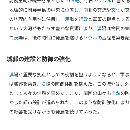
高麗王朝が統一を果たした
10世紀
、今日の
ソウル
に当た
地理的に朝鮮半島の中央に位置し、南北の交流や
文化
が交
の地理的有用性に注目し、
漢
陽を
行政
と軍事の拠点とする
という大河がもたらす豊かな資源により、
漢
陽は物資の集
て
漢
陽は、後の時代に発展を遂げる
ソウル
の基礎を築き始
城郭の建設と防御の強化
漢
陽が重要な拠点としての役割を担うようになると、軍事
は城郭を築き、
漢
陽の防御体制を整えた。この城郭は、外
として人々の信頼を集めた。また、周囲の山々も
自然
の防
かした都市設計が進められた。このような防御強化により
の影響を受けながらも発展を続けていった。