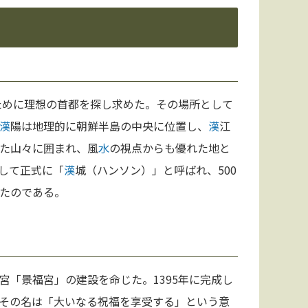
ために理想の首都を探し求めた。その場所として
漢
陽は地理的に朝鮮半島の中央に位置し、
漢
江
た山々に囲まれ、風
水
の視点からも優れた地と
して正式に「
漢
城（ハンソン）」と呼ばれ、500
たのである。
宮「景福宮」の建設を命じた。1395年に完成し
その名は「大いなる祝福を享受する」という意