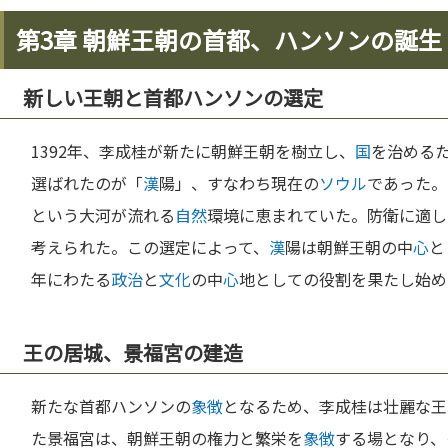
第3章 朝鮮王朝の首都、ハンソンの誕生
新しい王朝と首都ハンソンの選定
1392年、李成桂が新たに朝鮮王朝を樹立し、
国
を治める
選ばれたのが「
漢
陽」、すなわち現在の
ソウル
であった。
という大河が流れる
自然
環境に恵まれていた。防衛に適し
考えられた。この選定によって、
漢
陽は朝鮮王朝の中
心
と
年にわたる
政治
と
文化
の中
心
地としての役割を果たし始め
王の居城、景福宮の建造
新たな首都ハンソンの
象徴
となるため、李成桂は壮麗な王
た景福宮は、朝鮮王朝の権力と繁栄を
象徴
する場となり、