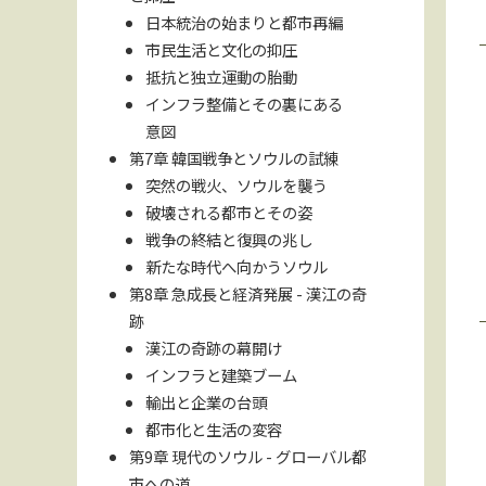
日本統治の始まりと都市再編
市民生活と文化の抑圧
抵抗と独立運動の胎動
インフラ整備とその裏にある
意図
第7章 韓国戦争とソウルの試練
突然の戦火、ソウルを襲う
破壊される都市とその姿
戦争の終結と復興の兆し
新たな時代へ向かうソウル
第8章 急成長と経済発展 - 漢江の奇
跡
漢江の奇跡の幕開け
インフラと建築ブーム
輸出と企業の台頭
都市化と生活の変容
第9章 現代のソウル - グローバル都
市への道