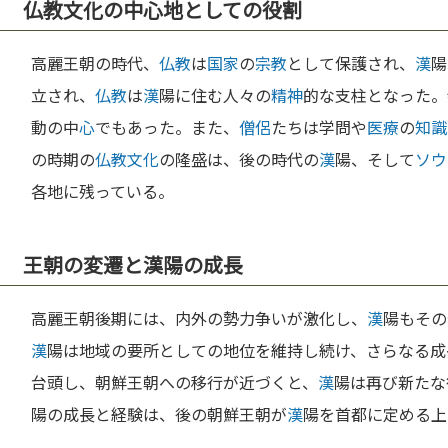
仏教文化の中心地としての役割
高麗王朝の時代、
仏教
は
国家
の
宗教
として保護され、
漢
陽
立され、
仏教
は
漢
陽に住む人々の
精神
的な支柱となった。
動の中
心
でもあった。また、
僧侶
たちは学問や
医療
の
知識
の時期の
仏教
文化
の隆盛は、後の時代の
漢
陽、そして
ソウ
各地に残っている。
王朝の変遷と漢陽の成長
高麗王朝後期には、内外の勢力争いが激化し、
漢
陽もその
漢
陽は地域の要所としての地位を維持し続け、さらなる成
台頭し、朝鮮王朝への移行が近づくと、
漢
陽は再び新たな
陽の成長と経験は、後の朝鮮王朝が
漢
陽を首都に定める上