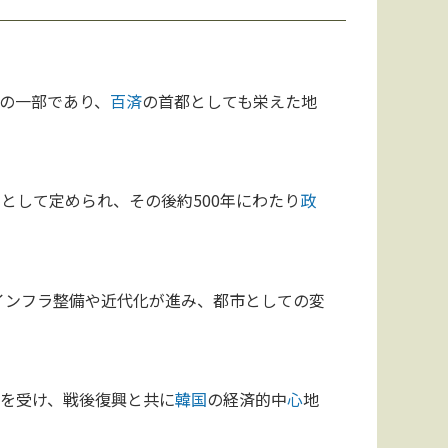
の一部であり、
百済
の首都としても栄えた地
として定められ、その後約500年にわたり
政
インフラ整備や近代化が進み、都市としての変
を受け、戦後復興と共に
韓国
の経済的中
心
地