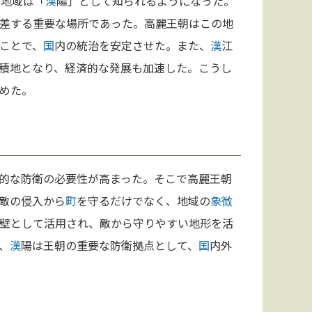
る地域は「
漢
陽」として知られるようになった。
差する重要な場所であった。高麗王朝はこの地
ことで、
国
内の統治を安定させた。また、
漢
江
積地となり、経済的な発展も加速した。こうし
めた。
的な防衛の必要性が高まった。そこで高麗王朝
敵の侵入から
町
を守るだけでなく、地域の
象徴
壁として活用され、敵から守りやすい地形を活
、
漢
陽は王朝の重要な防衛拠点として、
国
内外