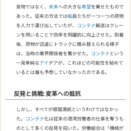
貨物ではなく、
未来
への大きな
希望
を乗せたもので
あった。従来の方法では
船
員たちが一つ一つの荷物
を人力で運び出していたが、
コンテナ
輸送はクレー
ンを用いることで効率を飛躍的に向上させた。到着
後、荷物が迅速にトラックに積み替えられる様子
は、当時の業界関係者を驚かせた。
コンテナ
という
一見単純な
アイ
デアが、これほどの可能性を秘めて
いるとは誰も予想していなかったのである。
反発と挑戦: 変革への抵抗
しかし、すべてが順風満帆というわけではなかっ
た。
コンテナ
化は従来の港湾労働者の仕事を奪うも
のとして多くの反発を招いた。労働組合は「機械が