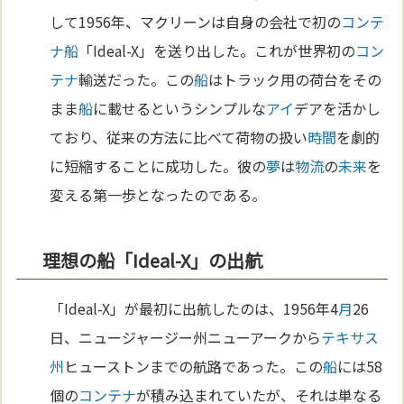
して1956年、マクリーンは自身の会社で初の
コンテ
ナ
船
「Ideal-X」を送り出した。これが世界初の
コン
テナ
輸送だった。この
船
はトラック用の荷台をその
まま
船
に載せるというシンプルな
アイ
デアを活かし
ており、従来の方法に比べて荷物の扱い
時間
を劇的
に短縮することに成功した。彼の
夢
は
物流
の
未来
を
変える第一歩となったのである。
理想の船「Ideal-X」の出航
「Ideal-X」が最初に出航したのは、1956年4
月
26
日、ニュージャージー州ニューアークから
テキサス
州
ヒューストンまでの航路であった。この
船
には58
個の
コンテナ
が積み込まれていたが、それは単なる