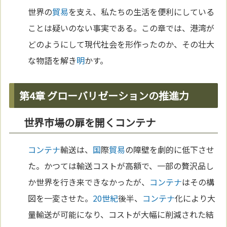
世界の
貿易
を支え、私たちの生活を便利にしている
ことは疑いのない事実である。この章では、港湾が
どのようにして現代社会を形作ったのか、その壮大
な物語を解き
明
かす。
第4章 グローバリゼーションの推進力
世界市場の扉を開くコンテナ
コンテナ
輸送は、
国
際
貿易
の障壁を劇的に低下させ
た。かつては輸送コストが高額で、一部の贅沢品し
か世界を行き来できなかったが、
コンテナ
はその構
図を一変させた。
20世紀
後半、
コンテナ
化により大
量輸送が可能になり、コストが大幅に削減された結