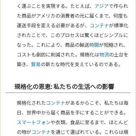
く運ぶことを実現する。たとえば、
アジア
で作られ
た商品がアメリカの消費者の元に届くまで、何度も
運送手段を変える必要があるが、
コンテナ
が標準化
されたことで、このプロセスは驚くほどシンプルに
なった。これにより、商品の輸送
時間
が短縮され、
コストも劇的に削減された。規格化は
物流
の土台を
築き、
貿易
の新たな時代を支えているのである。
規格化の恩恵: 私たちの生活への影響
規格化された
コンテナ
があるからこそ、私たちは毎
日、世界中から届く商品を手にすることができる。
スマートフォン
や衣類、食品に至るまで、ほとんど
の物が
コンテナ
を通じて運ばれている。これらは規