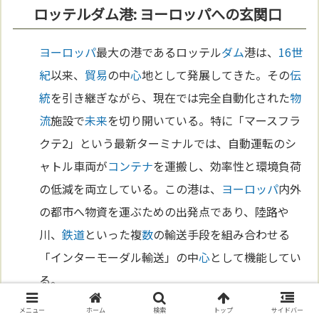
ロッテルダム港: ヨーロッパへの玄関口
ヨーロッパ
最大の港であるロッテル
ダム
港は、
16世
紀
以来、
貿易
の中
心
地として発展してきた。その
伝
統
を引き継ぎながら、現在では完全自動化された
物
流
施設で
未来
を切り開いている。特に「マースフラ
クテ2」という最新ターミナルでは、自動運転のシ
ャトル車両が
コンテナ
を運搬し、効率性と環境負荷
の低減を両立している。この港は、
ヨーロッパ
内外
の都市へ物資を運ぶための出発点であり、陸路や
川、
鉄道
といった複
数
の輸送手段を組み合わせる
「インターモーダル輸送」の中
心
として機能してい
る。
メニュー
ホーム
検索
トップ
サイドバー