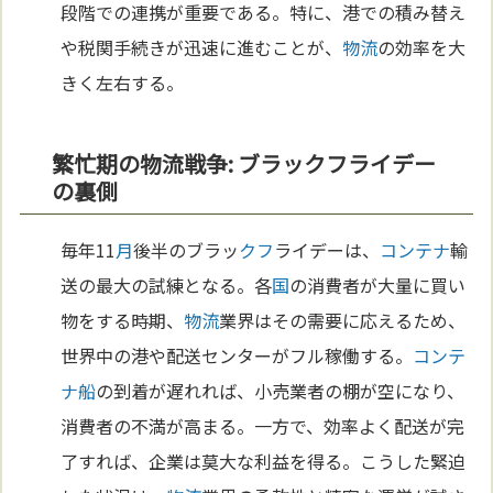
段階での連携が重要である。特に、港での積み替え
や税関手続きが迅速に進むことが、
物流
の効率を大
きく左右する。
繁忙期の物流戦争: ブラックフライデー
の裏側
毎年11
月
後半のブラッ
クフ
ライデーは、
コンテナ
輸
送の最大の試練となる。各
国
の消費者が大量に買い
物をする時期、
物流
業界はその需要に応えるため、
世界中の港や配送センターがフル稼働する。
コンテ
ナ
船
の到着が遅れれば、小売業者の棚が空になり、
消費者の不満が高まる。一方で、効率よく配送が完
了すれば、企業は莫大な利益を得る。こうした緊迫