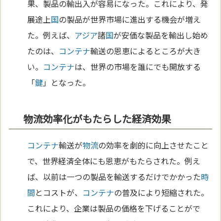
果、製品の輸出入が容易になった。これにより、発
展途上
国
の製品が世界市場に進出する機会が増え
た。例えば、
アジア
諸
国
が安価な製品を輸出し始め
たのは、
コンテナ
輸送の恩恵によるところが大き
い。
コンテナ
は、世界の市場を誰にでも開放する
「
鍵
」となった。
物流効率化がもたらした経済効果
コンテナ
輸送が
物流
の効率を劇的に向上させたこと
で、世界経済全体にも恩恵がもたらされた。例え
ば、以前は一つの製品を輸送するだけでかかった
時
間
とコストが、
コンテナ
の普及により短縮された。
これにより、企業は製品の価格を下げることがで