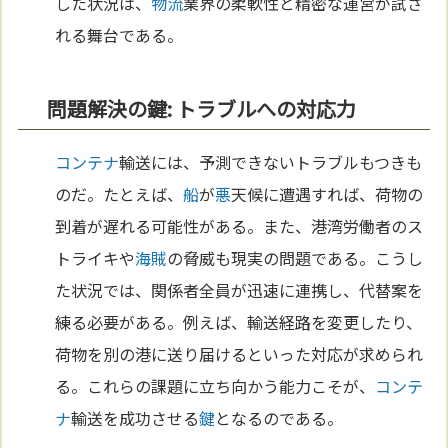
した状況は、
物流
業界の柔軟性と精密な運営が試さ
れる舞台である。
問題解決の鍵: トラブルへの対応力
コンテナ
輸送には、予測できないトラブルもつきも
のだ。たとえば、
船
が
悪
天候に遭遇すれば、荷物の
到着が遅れる可能性がある。また、港湾労働者のス
トライキや
海賊
の脅威も現実の問題である。こうし
た状況では、関係者全員が迅速に連携し、代替案を
練る必要がある。例えば、輸送経路を変更したり、
荷物を別の港に送り届けるといった対応が求められ
る。これらの課題に立ち向かう能力こそが、
コンテ
ナ
輸送を成功させる
鍵
となるのである。