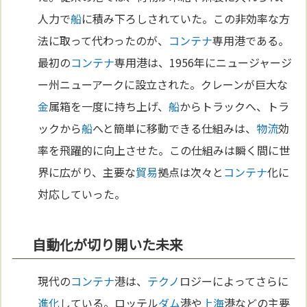
人力で
船
に積み下ろしされていた。この非効率な方
法に取って代わったのが、
コンテナ
専用港である。
最初の
コンテナ
専用港は、1956年にニュージャージ
ー州ニューアークに設立された。クレーンが巨大な
金
属箱を一度に持ち上げ、
船
からトラックへ、トラ
ックから
船
へと簡単に移動できる仕組みは、
物流
効
率を飛躍的に向上させた。この仕組みは瞬く間に世
界に広がり、主要な
貿易
拠点は次々と
コンテナ
化に
対応していった。
自動化が切り開いた未来
現代の
コンテナ
港は、
テクノ
ロジーによってさらに
進化
している。ロッテル
ダム
港や
上海
港などの主要