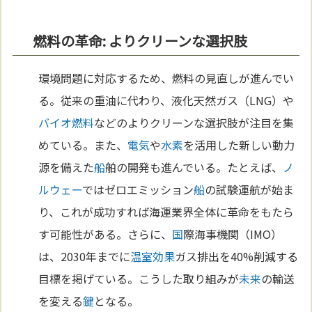
燃料の革命: よりクリーンな選択肢
環境問題に対応するため、燃料の見直しが進んでい
る。従来の重油に代わり、液化天然ガス（LNG）や
バイオ燃料
などのよりクリーンな選択肢が注目を集
めている。また、
電気
や
水素
を活用した新しい動力
源を備えた
船
舶の開発も進んでいる。たとえば、
ノ
ルウェー
ではゼロエミッション
船
の試験運航が始ま
り、これが成功すれば海運業界全体に革命をもたら
す可能性がある。さらに、
国
際海事機関（IMO）
は、2030年までに
温室効果
ガス排出を40%削減する
目標を掲げている。こうした取り組みが
未来
の輸送
を変える
鍵
となる。