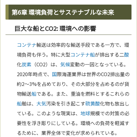
第6章 環境負荷とサステナブルな未来
巨大な船とCO2: 環境への影響
コンテナ
輸送は効率的な輸送手段である一方で、環
境負荷も伴う。特に大型
コンテナ
船
が排出する二
酸
化
炭素
（CO2）は、
気候
変動の一因となっている。
2020年時点で、
国
際海運業界は世界のCO2排出量の
約2～3%を占めており、その大部分を占めるのが貨
物輸送
船
である。また、重油を燃料とするこれらの
船
舶は、
大気
汚染を引き起こす
硫黄
酸
化物も放出し
ている。このような現実は、
地球
規模での対策の必
要性を浮き彫りにしている。環境への負荷を軽減す
るために、業界全体で変化が求められている。