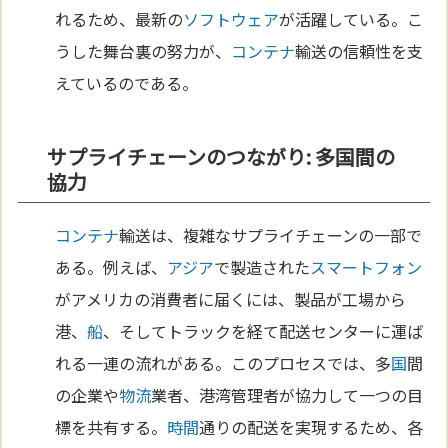
れるため、最新の
ソフトウェア
が活躍している。こ
うした舞台裏の努力が、
コンテナ
輸送の信頼性を支
えているのである。
サプライチェーンのつながり: 多国間の
協力
コンテナ
輸送は、複雑なサプライチェーンの一部で
ある。例えば、
アジア
で製造された
スマートフォン
がアメリカの消費者に届くには、製品が工場から
港、
船
、そしてトラックを経て配送センターに運ば
れる一連の流れがある。このプロセスでは、多
国
間
の企業や
物流
業者、港湾管理者が協力して一つの目
標を共有する。
時間
通りの配送を実現するため、各