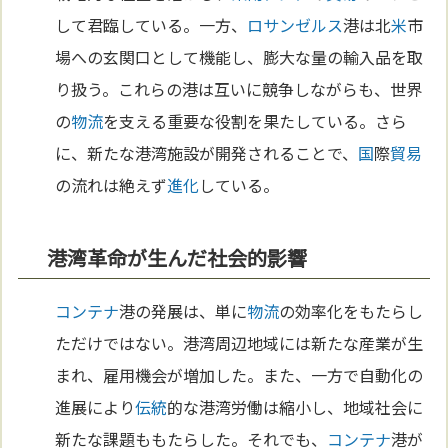
して君臨している。一方、
ロサンゼルス
港は北
米
市
場への玄関口として機能し、膨大な量の輸入品を取
り扱う。これらの港は互いに競争しながらも、世界
の
物流
を支える重要な役割を果たしている。さら
に、新たな港湾施設が開発されることで、
国
際
貿易
の流れは絶えず
進化
している。
港湾革命が生んだ社会的影響
コンテナ
港の発展は、単に
物流
の効率化をもたらし
ただけではない。港湾周辺地域には新たな産業が生
まれ、雇用機会が増加した。また、一方で自動化の
進展により
伝統
的な港湾労働は縮小し、地域社会に
新たな課題ももたらした。それでも、
コンテナ
港が