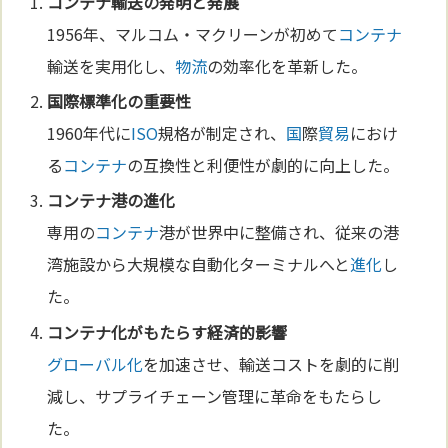
コンテナ
輸送の発
明
と発展
1956年、マルコム・マクリーンが初めて
コンテナ
輸送を実用化し、
物流
の効率化を革新した。
国
際標準化の重要性
1960年代に
ISO
規格が制定され、
国
際
貿易
におけ
る
コンテナ
の互換性と利便性が劇的に向上した。
コンテナ
港の
進化
専用の
コンテナ
港が世界中に整備され、従来の港
湾施設から大規模な自動化ターミナルへと
進化
し
た。
コンテナ
化がもたらす経済的影響
グローバル化
を加速させ、輸送コストを劇的に削
減し、サプライチェーン管理に革命をもたらし
た。