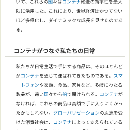
いて、これらの
国
々は
コンテナ
輸送の効率性を最大
限に活用した。これにより、世界経済はかつてない
ほど多極化し、ダイナミックな成長を見せたのであ
る。
コンテナがつなぐ私たちの日常
私たちが日常生活で手にする商品は、そのほとんど
が
コンテナ
を通じて運ばれてきたものである。
スマ
ートフォン
や衣類、食品、家具など、多岐にわたる
製品が、遠い
国
々から
船
で届けられる。
コンテナ
が
なければ、これらの商品は高額で手に入りにくかっ
たかもしれない。
グローバリゼーション
の恩恵を受
けた消費社会は、
コンテナ
によって支えられている