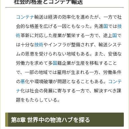
社会的格差とコンテナ輸送
コンテナ
輸送は経済の効率化を進めたが、一方で社
会的な格差を広げる一因ともなった。先進
国
では
技
術
革新に対応した産業が繁栄する一方で、途上
国
で
は十分な
技術
やインフラが整備されず、輸送システ
ムの恩恵を受けられない地域もある。また、安価な
労働力を求めて多
国
籍企業が生産を移転すること
で、一部の地域では雇用が生まれる一方、労働条件
の
悪
化や環境破壊が問題となることもある。
コンテ
ナ
化は社会の発展に寄与する一方で、解決すべき課
題をもたらしている。
第8章 世界中の物流ハブを探る