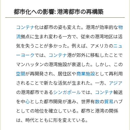
都市化への影響: 港湾都市の再構築
コンテナ
化は都市の姿も変えた。港湾が効率的な
物
流
拠点に生まれ変わる一方で、従来の港湾地区は活
気を失うことが多かった。例えば、アメリカの
ニュ
ーヨーク
では、
コンテナ
港が郊外に移転したことで
マンハッタンの港湾施設が衰退した。しかし、この
空間
が再開発され、居住区や
商業施設
として再利用
されることで新たな活気が生まれた。一方、
アジア
の港湾都市である
シンガポール
では、
コンテナ
輸送
を中
心
とした都市開発が進み、世界有
数
の
貿易
ハブ
としての地位を確立している。都市と港湾の関係
は、時代とともに形を変えている。