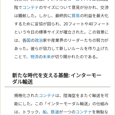
階で
コンテナ
のサイズについて意見が分かれ、交渉
は難航した。しかし、最終的に
貿易
の利益を最大化
するために妥協が図られ、20フィートや40フィート
という今日の標準サイズが確立された。この背景に
は、各
国
の
政治
家や産業界のリーダーたちの努力が
あった。彼らが協力して新しいルールを作り上げた
ことで、
物流
の
未来
が切り開かれたのである。
新たな時代を支える基盤: インターモー
ダル輸送
規格化された
コンテナ
は、陸海空をまたぐ輸送を可
能にした。この「インターモーダル輸送」の仕組み
は、トラック、
船
、
鉄道
が一つの
コンテナ
を無駄な