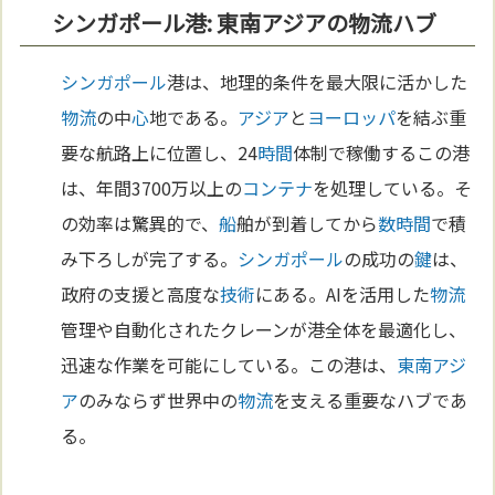
シンガポール港: 東南アジアの物流ハブ
シンガポール
港は、地理的条件を最大限に活かした
物流
の中
心
地である。
アジア
と
ヨーロッパ
を結ぶ重
要な航路上に位置し、24
時間
体制で稼働するこの港
は、年間3700万以上の
コンテナ
を処理している。そ
の効率は驚異的で、
船
舶が到着してから
数
時間
で積
み下ろしが完了する。
シンガポール
の成功の
鍵
は、
政府の支援と高度な
技術
にある。AIを活用した
物流
管理や自動化されたクレーンが港全体を最適化し、
迅速な作業を可能にしている。この港は、
東南アジ
ア
のみならず世界中の
物流
を支える重要なハブであ
る。