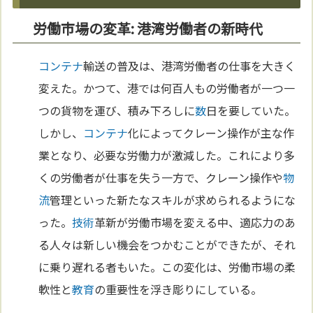
労働市場の変革: 港湾労働者の新時代
コンテナ
輸送の普及は、港湾労働者の仕事を大きく
変えた。かつて、港では何百人もの労働者が一つ一
つの貨物を運び、積み下ろしに
数
日を要していた。
しかし、
コンテナ
化によってクレーン操作が主な作
業となり、必要な労働力が激減した。これにより多
くの労働者が仕事を失う一方で、クレーン操作や
物
流
管理といった新たなスキルが求められるようにな
った。
技術
革新が労働市場を変える中、適応力のあ
る人々は新しい機会をつかむことができたが、それ
に乗り遅れる者もいた。この変化は、労働市場の柔
軟性と
教育
の重要性を浮き彫りにしている。