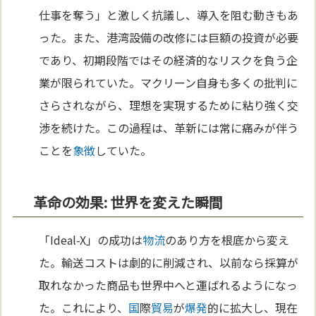
仕事を奪う」と激しく抗議し、導入を阻む動きもあ
った。また、港湾設備の改修には巨額の投資が必要
であり、初期段階ではその経済的なリスクを負う企
業が限られていた。マクリーン自身も多くの批判に
さらされながら、理想を実現するために粘り強く交
渉を続けた。この過程は、革新には常に痛みが伴う
ことを
象徴
していた。
革命の効果: 世界を変えた瞬間
「Ideal-X」の成功は
物流
のあり方を根底から変え
た。輸送コストは劇的に削減され、以前なら採算が
取れなかった商品も世界中へと運ばれるようになっ
た。これにより、
国
際
貿易
が
爆発
的に拡大し、現在