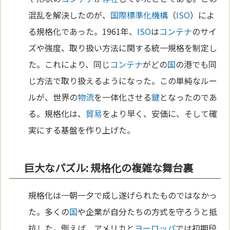
混乱を解決したのが、
国際標準化機構
（
ISO
）によ
る規格化であった。1961年、
ISO
は
コンテナ
のサイ
ズや強度、取り扱い方法に関する統一規格を制定し
た。これにより、同じ
コンテナ
がどの
国
の港でも同
じ方法で取り扱えるようになった。この単純なルー
ルが、世界の
物流
を一体化させる
鍵
となったのであ
る。規格化は、
貿易
をより早く、安価に、そして確
実にする基盤を作り上げた。
巨大なパズル: 規格化の複雑な舞台裏
規格化は一朝一夕で成し遂げられたものではなかっ
た。多くの
国
や企業が自分たちの方式を守ろうと抵
抗した。例えば、アメリカと
ヨーロッパ
では初期段