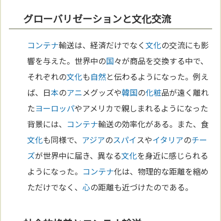
グローバリゼーションと文化交流
コンテナ
輸送は、経済だけでなく
文化
の交流にも影
響を与えた。世界中の
国
々が商品を交換する中で、
それぞれの
文化
も
自然
と伝わるようになった。例え
ば、日
本
の
アニ
メグッズや
韓国
の
化粧
品が遠く離れ
た
ヨーロッパ
やアメリカで親しまれるようになった
背景には、
コンテナ
輸送の効率化がある。また、食
文化
も同様で、
アジア
の
スパイ
スや
イタリア
の
チー
ズ
が世界中に届き、異なる
文化
を身近に感じられる
ようになった。
コンテナ
化は、物理的な距離を縮め
ただけでなく、
心
の距離も近づけたのである。