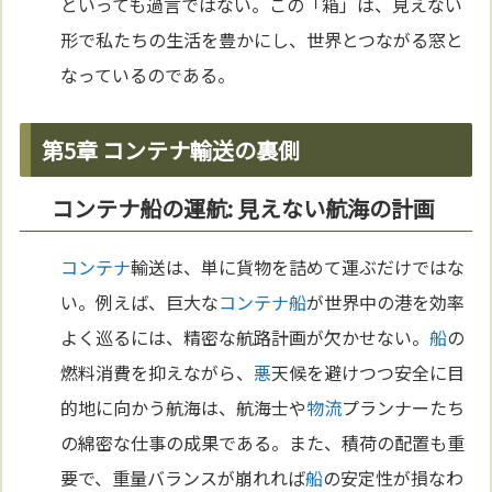
といっても過言ではない。この「箱」は、見えない
形で私たちの生活を豊かにし、世界とつながる窓と
なっているのである。
第5章 コンテナ輸送の裏側
コンテナ船の運航: 見えない航海の計画
コンテナ
輸送は、単に貨物を詰めて運ぶだけではな
い。例えば、巨大な
コンテナ
船
が世界中の港を効率
よく巡るには、精密な航路計画が欠かせない。
船
の
燃料消費を抑えながら、
悪
天候を避けつつ安全に目
的地に向かう航海は、航海士や
物流
プランナーたち
の綿密な仕事の成果である。また、積荷の配置も重
要で、重量バランスが崩れれば
船
の安定性が損なわ