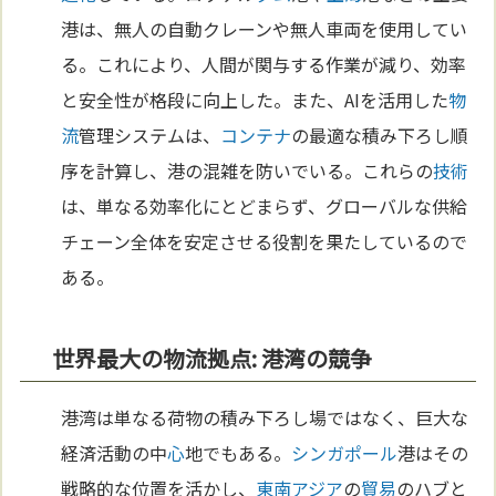
港は、無人の自動クレーンや無人車両を使用してい
る。これにより、人間が関与する作業が減り、効率
と安全性が格段に向上した。また、AIを活用した
物
流
管理システムは、
コンテナ
の最適な積み下ろし順
序を計算し、港の混雑を防いでいる。これらの
技術
は、単なる効率化にとどまらず、グローバルな供給
チェーン全体を安定させる役割を果たしているので
ある。
世界最大の物流拠点: 港湾の競争
港湾は単なる荷物の積み下ろし場ではなく、巨大な
経済活動の中
心
地でもある。
シンガポール
港はその
戦略的な位置を活かし、
東南アジア
の
貿易
のハブと