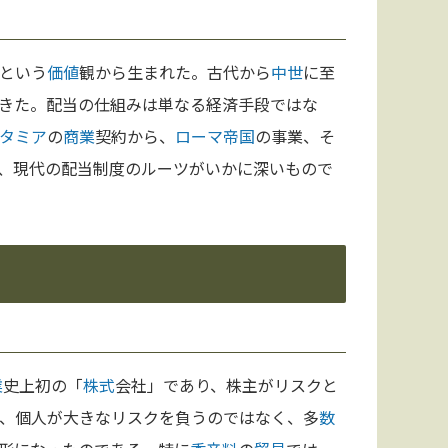
という
価値
観から生まれた。古代から
中世
に至
きた。配当の仕組みは単なる経済手段ではな
タミア
の
商業
契約から、
ローマ
帝国
の事業、そ
、現代の配当制度のルーツがいかに深いもので
業
史上初の「
株式
会社」であり、株主がリスクと
、個人が大きなリスクを負うのではなく、多
数