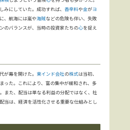
しみにしていた。成功すれば、
香辛料
や
金
が
ヨ
に、航海には嵐や
海賊
などの危険も伴い、失敗
ンのバランスが、当時の投資家たちの
心
を捉え
代が幕を開けた。
東インド会社
の
株式
は当初、
まった。これにより、富の集中が緩和され、多
。また、配当は単なる利益の分配ではなく、社
配当は、経済を活性化させる重要な仕組みとし