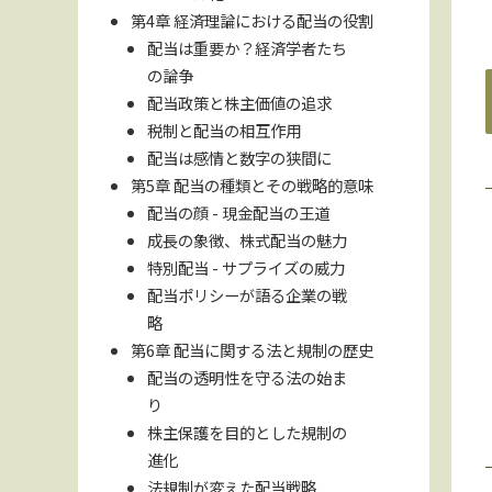
第4章 経済理論における配当の役割
配当は重要か？経済学者たち
の論争
配当政策と株主価値の追求
税制と配当の相互作用
配当は感情と数字の狭間に
第5章 配当の種類とその戦略的意味
配当の顔 - 現金配当の王道
成長の象徴、株式配当の魅力
特別配当 - サプライズの威力
配当ポリシーが語る企業の戦
略
第6章 配当に関する法と規制の歴史
配当の透明性を守る法の始ま
り
株主保護を目的とした規制の
進化
法規制が変えた配当戦略