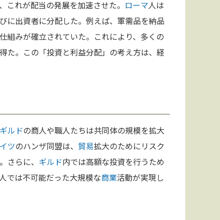
、これが配当の発展を加速させた。
ローマ
人は
びに出資者に分配した。例えば、軍需品を納品
仕組みが確立されていた。これにより、多くの
得た。この「投資と利益分配」の考え方は、経
ギルド
の商人や職人たちは共同体の規模を拡大
イツ
のハンザ同盟は、
貿易
拡大のためにリスク
。さらに、
ギルド
内では高額な投資を行うため
人では不可能だった大規模な
商業
活動が実現し