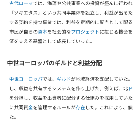
古代ローマ
では、海運や公共事業への投資が盛んに行われ
「ソキエタス」という共同事業体を設立し、利益が出るた
する契約を持つ事業では、利益を定期的に配当として配る
市民が自らの
資本
を社会的な
プロジェクト
に投じる機会を
済を支える基盤として成長していった。
中世ヨーロッパのギルドと利益分配
中世
ヨーロッパ
では、
ギルド
が地域経済を支配していた。
し、収益を共有するシステムを作り上げた。例えば、北
ド
を分担し、収益を出資者に配分する仕組みを採用していた
に共同資
金
を管理するルールが
存在
した。これにより、個
た。