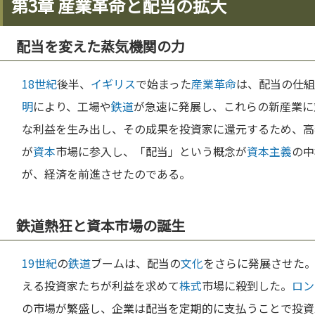
第3章 産業革命と配当の拡大
配当を変えた蒸気機関の力
18世紀
後半、
イギリス
で始まった
産業革命
は、配当の仕組
明
により、工場や
鉄道
が急速に発展し、これらの新産業に
な利益を生み出し、その成果を投資家に還元するため、高
が
資本
市場に参入し、「配当」という概念が
資本主義
の中
が、経済を前進させたのである。
鉄道熱狂と資本市場の誕生
19世紀
の
鉄道
ブームは、配当の
文化
をさらに発展させた
える投資家たちが利益を求めて
株式
市場に殺到した。
ロン
の市場が繁盛し、企業は配当を定期的に支払うことで投資