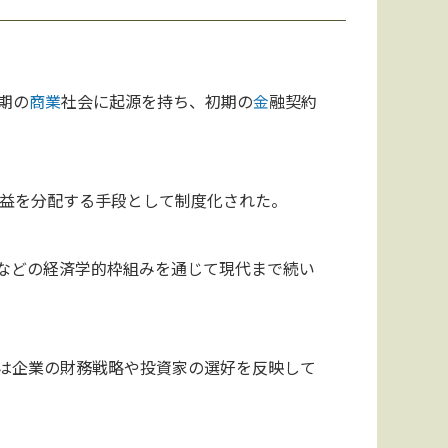
期の
商業
社会に起源を持ち、初期の
金
融契約
益を分配する手段として制度化された。
などの経済学的枠組みを通じて現代まで続い
は企業の財務戦略や投資家の選好を反映して