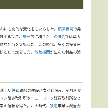
みにも劇的な変化をもたらした。
蒸気機関
の発
対する投資が
爆発
的に増えた。
鉄道
会社は莫大
額な配当を支払った。この時代、多くの投資家
核として定着した。
蒸気機関
が生んだ利益の波
。新しい
鉄道
路線の建設が次々と進み、それを支
ドン
証券取引所や
ニューヨーク
証券取引所など
家の信頼を得た。この時代、
鉄道
事業は配当
金