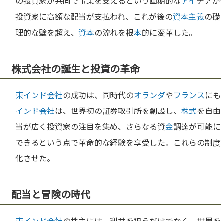
の投資家が共同で事業を支えるという画期的な
アイ
デアが
投資家に高額な配当が支払われ、これが後の
資本主義
の礎
理的な壁を超え、
資本
の流れを根
本
的に変革した。
株式会社の誕生と投資の革命
東インド会社
の成功は、同時代の
オランダ
や
フランス
にも
インド会社
は、世界初の証券取引所を創設し、
株式
を自由
当が広く投資家の注目を集め、さらなる資
金
調達が可能に
できるという点で革命的な経験を享受した。これらの制度
化させた。
配当と冒険の時代
東インド会社
の株主には、利益を狙うだけでなく、世界を