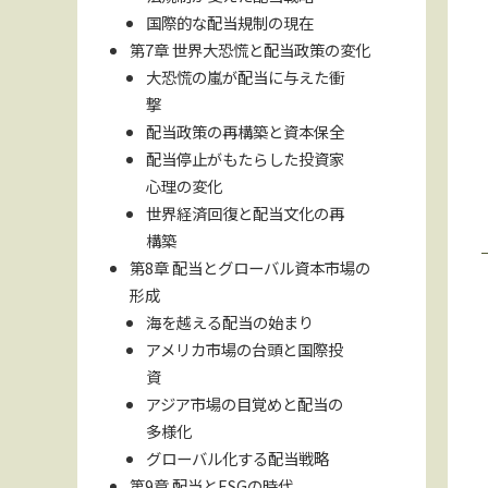
国際的な配当規制の現在
第7章 世界大恐慌と配当政策の変化
大恐慌の嵐が配当に与えた衝
撃
配当政策の再構築と資本保全
配当停止がもたらした投資家
心理の変化
世界経済回復と配当文化の再
構築
第8章 配当とグローバル資本市場の
形成
海を越える配当の始まり
アメリカ市場の台頭と国際投
資
アジア市場の目覚めと配当の
多様化
グローバル化する配当戦略
第9章 配当とESGの時代