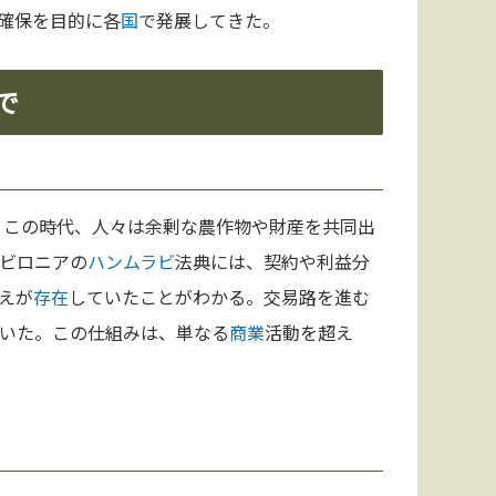
確保を目的に各
国
で発展してきた。
で
。この時代、人々は余剰な農作物や財産を共同出
ビロニアの
ハンムラビ
法典には、契約や利益分
えが
存在
していたことがわかる。交易路を進む
いた。この仕組みは、単なる
商業
活動を超え