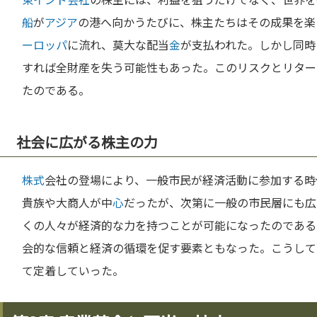
船
が
アジア
の港へ向かうたびに、株主たちはその成果を楽
ーロッパ
に流れ、莫大な配当
金
が支払われた。しかし同時
すれば全財産を失う可能性もあった。このリスクとリター
たのである。
社会に広がる株主の力
株式
会社の登場により、一般市民が経済活動に参加する時
貴族や大商人が中
心
だったが、次第に一般の市民層にも広
くの人々が経済的な力を持つことが可能になったのである
会的な信頼と経済の循環を促す要素ともなった。こうして
て定着していった。