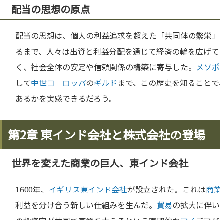
配当の思想の原点
配当の思想は、個人の利益追求を超えた「共同体の繁栄」
るまで、人々は出資と利益分配を通じて経済の輪を広げて
く、社会全体の安定や信頼関係の構築に寄与した。
メソポ
して
中世
ヨーロッパ
の
ギルド
まで、この歴史を知ることで
あるかを実感できるだろう。
第2章 東インド会社と株式会社の登場
世界を変えた商業の巨人、東インド会社
1600年、
イギリス
東インド会社
が設立された。これは
商
利益を分け合う新しい仕組みを生んだ。
貿易
の拡大に伴い