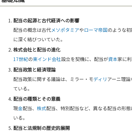
配当の起源と古代経済への影響
配当の概念は古代
メソポタミア
や
ローマ
帝国
のような初
に深く結びついていた。
株式
会社と配当の
進化
17世紀
の
東インド会社
設立を契機に、配当が
資本
家に利
配当政策と経済理論
配当政策に関する議論は、ミラー・モ
ディリ
アーニ理論
ている。
配当の種類とその意義
現
金
配当、
株式
配当、特別配当など、異なる配当の形態
いる。
配当と法規制の歴史的展開