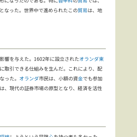
形になったのである。特に
香辛料
の
貿易
では、
となった。世界中で進められたこの
貿易
は、地
影響を与えた。1602年に設立された
オランダ
東
に取引できる仕組みを生んだ。これにより、配
なった。
オランダ
市民は、小額の資
金
でも参加
は、現代の証券市場の原型となり、経済を活性
探検
しようという冒険
心
を持つ者も多かった。