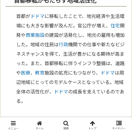
首都移転がもたらす地域活性化
首都が
ドドマ
に移転したことで、地元経済や生活環
境にも大きな影響が及んだ。官公庁が増え、
住宅
開
発や
商業施設
の建設が活発化し、地元の雇用も増加
した。地域の住民は
行政
機関での仕事や新たなビジ
ネスチャンスを得て、生活が豊かになる期待が高ま
った。また、首都移転に伴うインフラ整備は、道路
や
医療
、
教育
施設の拡充にもつながり、
ドドマ
は周
辺地域にとってのモデルケースとなっている。地域
全体の活性化が、
ドドマ
の成長を支えているのであ
る。
政治と市民の新しいつながり
メニュー
ホーム
検索
トップ
サイドバー