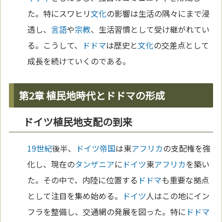
た。特にスワヒリ
文化
の影響は生活の隅々にまで浸
透し、
言語
や
宗教
、生活習慣として受け継がれてい
る。こうして、
ドドマ
は歴史と
文化
の交差点として
成長を続けていくのである。
第2章 植民地時代とドドマの形成
ドイツ植民地支配の到来
19世紀
後半、
ドイツ
帝国
は東
アフリカ
の支配権を強
化し、現在の
タンザニア
に
ドイツ
東
アフリカ
を築い
た。その中で、内陸に位置する
ドドマ
も重要な拠点
として注目を集め始める。
ドイツ
人はこの地にイン
フラを整備し、交通網の発展を図った。特に
ドドマ