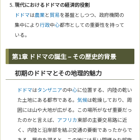
現代における
ドドマ
の経済的役割
ドドマ
は
農業
と
貿易
を基盤としつつ、政府機関の
集中により
行政
中
心
都市としての重要性を持って
いる。
第1章 ドドマの誕生 – その歴史的背景
初期のドドマとその地理的魅力
ドドマ
は
タンザニア
の中
心
に位置する、内陸の乾い
た土地にある都市である。
気候
は乾燥しており、周
囲には山や大地が広がる。この場所がなぜ重要だっ
たのかと言えば、
アフリカ
東部の主要交易路に近
く、内陸と沿岸部を結ぶ交通の要衝であったからで
ある。歴史を遡ると、この地には長い間様々な部族