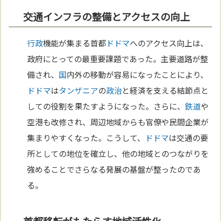
交通インフラの整備とアクセスの向上
行政
機能が集まる首都
ドドマ
へのアクセス向上は、
政府にとっての最重要課題であった。主要道路が整
備され、
国
内外の移動が容易になったことにより、
ドドマ
は
タンザニア
の
政治
と経済を支える結節点と
しての役割を果たすようになった。さらに、
鉄道
や
空港も改修され、周辺地域からも官僚や民間企業が
集まりやすくなった。こうして、
ドドマ
は交通の要
所としての地位を確立し、他の地域とのつながりを
強めることでさらなる発展の基盤が整ったのであ
る。