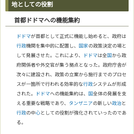
地としての役割
首都ドドマへの機能集約
ドドマ
が首都として正式に機能し始めると、政府は
行政
機関を集中的に配置し、
国家
の政策決定の場と
して発展させた。これにより、
ドドマ
は全
国
から政
府関係者や外交官が集う拠点となった。政府庁舎が
次々に建設され、政策の立案から施行までのプロセ
スが一箇所で行われる効率的な
行政
システムが形成
された。
ドドマ
への機能集約は、
国
全体の発展を支
える重要な戦略であり、
タンザニア
の新しい
政治
と
行政
の中
心
としての役割が強化されていったのであ
る。