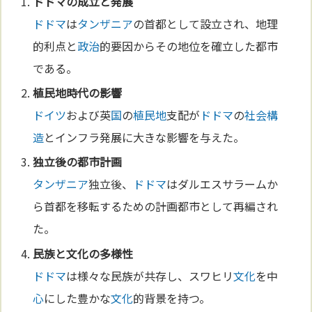
ドドマ
の成立と発展
ドドマ
は
タンザニア
の首都として設立され、地理
的利点と
政治
的要因からその地位を確立した都市
である。
植民地
時代の影響
ドイツ
および英
国
の
植民地
支配が
ドドマ
の
社会構
造
とインフラ発展に大きな影響を与えた。
独立後の
都市計画
タンザニア
独立後、
ドドマ
はダルエスサラームか
ら首都を移転するための計画都市として再編され
た。
民族と
文化
の多様性
ドドマ
は様々な民族が共存し、スワヒリ
文化
を中
心
にした豊かな
文化
的背景を持つ。