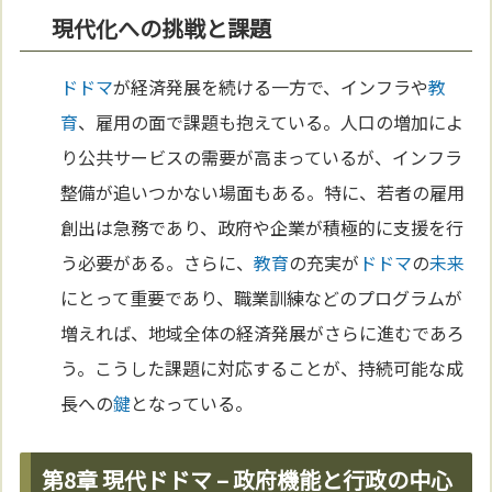
現代化への挑戦と課題
ドドマ
が経済発展を続ける一方で、インフラや
教
育
、雇用の面で課題も抱えている。人口の増加によ
り公共サービスの需要が高まっているが、インフラ
整備が追いつかない場面もある。特に、若者の雇用
創出は急務であり、政府や企業が積極的に支援を行
う必要がある。さらに、
教育
の充実が
ドドマ
の
未来
にとって重要であり、職業訓練などのプログラムが
増えれば、地域全体の経済発展がさらに進むであろ
う。こうした課題に対応することが、持続可能な成
長への
鍵
となっている。
第8章 現代ドドマ – 政府機能と行政の中心