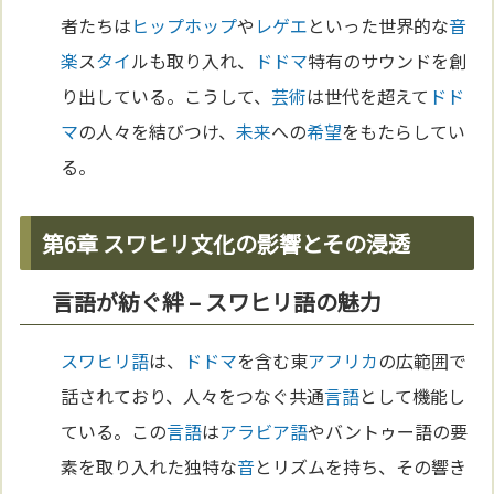
者たちは
ヒップホップ
や
レゲエ
といった世界的な
音
楽
ス
タイ
ルも取り入れ、
ドドマ
特有のサウンドを創
り出している。こうして、
芸術
は世代を超えて
ドド
マ
の人々を結びつけ、
未来
への
希望
をもたらしてい
る。
第6章 スワヒリ文化の影響とその浸透
言語が紡ぐ絆 – スワヒリ語の魅力
スワヒリ語
は、
ドドマ
を含む東
アフリカ
の広範囲で
話されており、人々をつなぐ共通
言語
として機能し
ている。この
言語
は
アラビア語
やバントゥー語の要
素を取り入れた独特な
音
とリズムを持ち、その響き