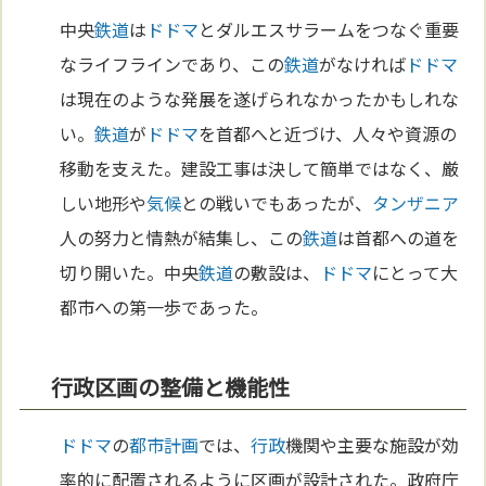
中央
鉄道
は
ドドマ
とダルエスサラームをつなぐ重要
なライフラインであり、この
鉄道
がなければ
ドドマ
は現在のような発展を遂げられなかったかもしれな
い。
鉄道
が
ドドマ
を首都へと近づけ、人々や資源の
移動を支えた。建設工事は決して簡単ではなく、厳
しい地形や
気候
との戦いでもあったが、
タンザニア
人の努力と情熱が結集し、この
鉄道
は首都への道を
切り開いた。中央
鉄道
の敷設は、
ドドマ
にとって大
都市への第一歩であった。
行政区画の整備と機能性
ドドマ
の
都市計画
では、
行政
機関や主要な施設が効
率的に配置されるように区画が設計された。政府庁