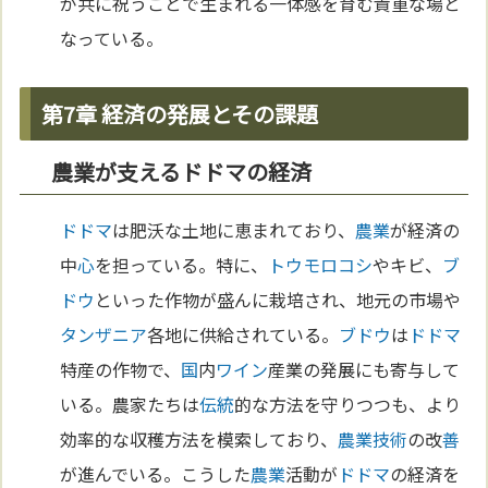
が共に祝うことで生まれる一体感を育む貴重な場と
なっている。
第7章 経済の発展とその課題
農業が支えるドドマの経済
ドドマ
は肥沃な土地に恵まれており、
農業
が経済の
中
心
を担っている。特に、
トウモロコシ
やキビ、
ブ
ドウ
といった作物が盛んに栽培され、地元の市場や
タンザニア
各地に供給されている。
ブドウ
は
ドドマ
特産の作物で、
国
内
ワイン
産業の発展にも寄与して
いる。農家たちは
伝統
的な方法を守りつつも、より
効率的な収穫方法を模索しており、
農業
技術
の改
善
が進んでいる。こうした
農業
活動が
ドドマ
の経済を