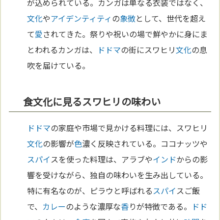
が込められている。カンガは単なる衣装ではなく、
文化
や
アイデンティティ
の
象徴
として、世代を超え
て
愛
されてきた。祭りや祝いの場で鮮やかに身にま
とわれるカンガは、
ドドマ
の街にスワヒリ
文化
の息
吹を届けている。
食文化に見るスワヒリの味わい
ドドマ
の家庭や市場で見かける料理には、スワヒリ
文化
の影響が
色
濃く反映されている。ココナッツや
スパイ
スを使った料理は、アラブや
インド
からの影
響を受けながら、独自の味わいを生み出している。
特に有名なのが、ピラウと呼ばれる
スパイ
スご飯
で、
カレー
のような濃厚な
香
りが特徴である。
ドド