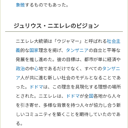
象徴
するものでもあった。
ジュリウス・ニエレレのビジョン
ニエレレ大統領は「ウジャマー」と呼ばれる
社会主
義
的な
国家
理念を掲げ、
タンザニア
の自立と平等な
発展を推し進めた。彼の目標は、都市が単に経済や
政治
の中
心
地であるだけでなく、すべての
タンザニ
ア
人が共に進む新しい社会のモデルとなることであ
った。
ドドマ
は、この理念を具現化する理想の場所
とされた。ニエレレは、
ドドマ
が全
国
各地から人々
を引き寄せ、多様な背景を持つ人々が協力し合う新
しいコミュニティを築くことを期待していたのであ
る。