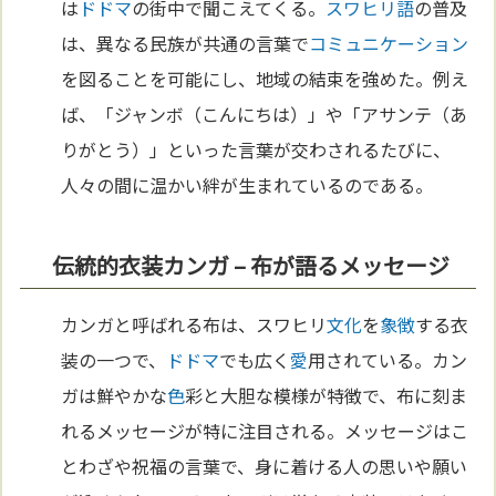
は
ドドマ
の街中で聞こえてくる。
スワヒリ語
の普及
は、異なる民族が共通の言葉で
コミュニケーション
を図ることを可能にし、地域の結束を強めた。例え
ば、「ジャンボ（こんにちは）」や「アサンテ（あ
りがとう）」といった言葉が交わされるたびに、
人々の間に温かい絆が生まれているのである。
伝統的衣装カンガ – 布が語るメッセージ
カンガと呼ばれる布は、スワヒリ
文化
を
象徴
する衣
装の一つで、
ドドマ
でも広く
愛
用されている。カン
ガは鮮やかな
色
彩と大胆な模様が特徴で、布に刻ま
れるメッセージが特に注目される。メッセージはこ
とわざや祝福の言葉で、身に着ける人の思いや願い