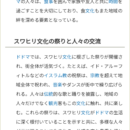
マ
の人々は、
食事
を囲んで家族や友人と共に
時間
を
過ごすことを大切にしており、食
文化
もまた地域の
絆を深める要素となっている。
スワヒリ文化の祭りと人々の交流
ドドマ
では、スワヒリ
文化
に根ざした祭りが開催さ
れ、街全体が活気づく。たとえば、イド・アル＝フ
ィトルなどの
イスラム教
の祝祭は、
宗教
を超えて地
域全体で祝われ、
音楽
やダンスが街中で繰り広げら
れる。人々は
伝統
的な歌と踊りを披露し、地域の
人々だけでなく
観光
客もこの
文化
に触れ、共に楽し
む。これらの祭りは、スワヒリ
文化
が
ドドマ
の生活
に深く根付いていることを示すと共に、多様な人々