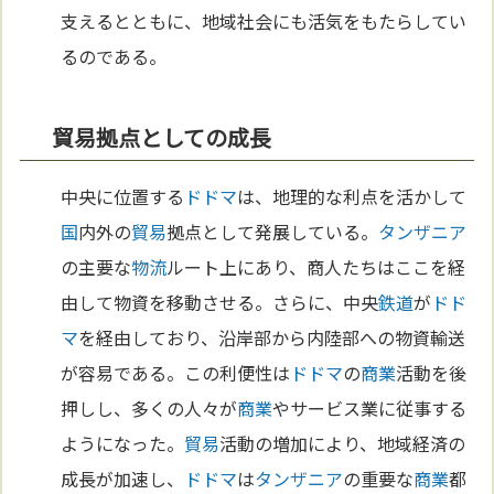
支えるとともに、地域社会にも活気をもたらしてい
るのである。
貿易拠点としての成長
中央に位置する
ドドマ
は、地理的な利点を活かして
国
内外の
貿易
拠点として発展している。
タンザニア
の主要な
物流
ルート上にあり、商人たちはここを経
由して物資を移動させる。さらに、中央
鉄道
が
ドド
マ
を経由しており、沿岸部から内陸部への物資輸送
が容易である。この利便性は
ドドマ
の
商業
活動を後
押しし、多くの人々が
商業
やサービス業に従事する
ようになった。
貿易
活動の増加により、地域経済の
成長が加速し、
ドドマ
は
タンザニア
の重要な
商業
都