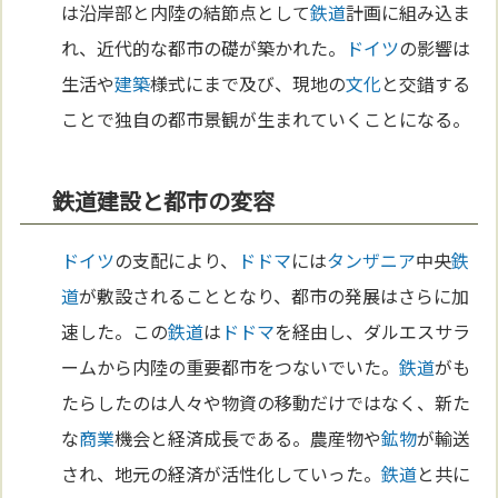
は沿岸部と内陸の結節点として
鉄道
計画に組み込ま
れ、近代的な都市の礎が築かれた。
ドイツ
の影響は
生活や
建築
様式にまで及び、現地の
文化
と交錯する
ことで独自の都市景観が生まれていくことになる。
鉄道建設と都市の変容
ドイツ
の支配により、
ドドマ
には
タンザニア
中央
鉄
道
が敷設されることとなり、都市の発展はさらに加
速した。この
鉄道
は
ドドマ
を経由し、ダルエスサラ
ームから内陸の重要都市をつないでいた。
鉄道
がも
たらしたのは人々や物資の移動だけではなく、新た
な
商業
機会と経済成長である。農産物や
鉱物
が輸送
され、地元の経済が活性化していった。
鉄道
と共に