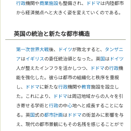
行政
機関や
商業施設
も整備され、
ドドマ
は内陸都市
から経済拠点へと大きく姿を変えていくのである。
英国の統治と新たな都市構造
第一次世界大戦
後、
ドイツ
が敗北すると、
タンザニ
ア
は
イギリス
の委任統治領となった。英
国
は
ドイツ
人が整えたインフラを活かしつつ、
ドドマ
の
行政
機
能を強化した。彼らは都市の組織化と秩序を重視
し、
ドドマ
に新たな
行政
機関や
教育
施設を設立し
た。これにより、
ドドマ
は周辺地域からの人々を引
き寄せる学術と
行政
の中
心
地へと成長することにな
る。英
国
式の
都市計画
は
ドドマ
の街並みに影響を与
え、現代の都市景観にもその名残を感じることがで