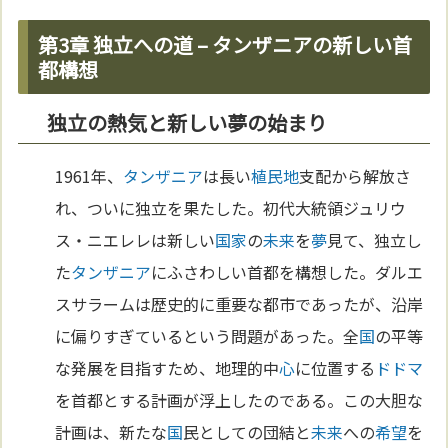
第3章 独立への道 – タンザニアの新しい首
都構想
独立の熱気と新しい夢の始まり
1961年、
タンザニア
は長い
植民地
支配から解放さ
れ、ついに独立を果たした。初代大統領ジュリウ
ス・ニエレレは新しい
国家
の
未来
を
夢
見て、独立し
た
タンザニア
にふさわしい首都を構想した。ダルエ
スサラームは歴史的に重要な都市であったが、沿岸
に偏りすぎているという問題があった。全
国
の平等
な発展を目指すため、地理的中
心
に位置する
ドドマ
を首都とする計画が浮上したのである。この大胆な
計画は、新たな
国
民としての団結と
未来
への
希望
を