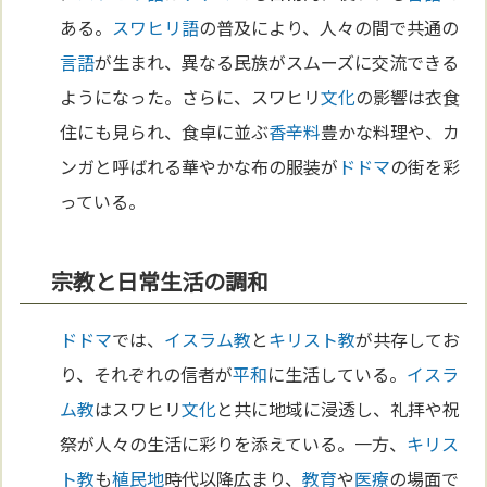
ある。
スワヒリ語
の普及により、人々の間で共通の
言語
が生まれ、異なる民族がスムーズに交流できる
ようになった。さらに、スワヒリ
文化
の影響は衣食
住にも見られ、食卓に並ぶ
香辛料
豊かな料理や、カ
ンガと呼ばれる華やかな布の服装が
ドドマ
の街を彩
っている。
宗教と日常生活の調和
ドドマ
では、
イスラム教
と
キリスト教
が共存してお
り、それぞれの信者が
平和
に生活している。
イスラ
ム教
はスワヒリ
文化
と共に地域に浸透し、礼拝や祝
祭が人々の生活に彩りを添えている。一方、
キリス
ト教
も
植民地
時代以降広まり、
教育
や
医療
の場面で