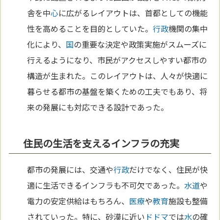
舎を中
心
に広がるレイアウトは、首都としての機能
性を高めることを目的としていた。
行政
機関の集中
化により、
国
の重要な決定や政策実施がスムーズに
行えるようになり、市民がアクセスしやすい都市の
構造が生まれた。このレイアウトは、人々が快適に
暮らせる都市の基盤を築くための工夫でもあり、将
来の発展にも対応できる設計であった。
住民の生活を支えるインフラの充実
都市の発展には、交通や
行政
だけでなく、住民が快
適に生活できるインフラも不可欠であった。
水道
や
電力の安定供給はもちろん、
医療
や
教育
施設も整備
されていった。特に、砂漠に近い
ドドマ
では
水
の確