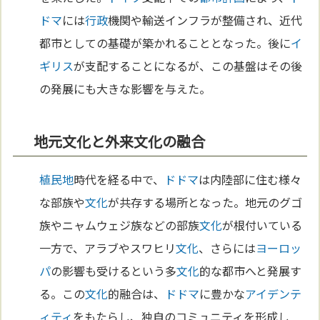
ドマ
には
行政
機関や輸送インフラが整備され、近代
都市としての基礎が築かれることとなった。後に
イ
ギリス
が支配することになるが、この基盤はその後
の発展にも大きな影響を与えた。
地元文化と外来文化の融合
植民地
時代を経る中で、
ドドマ
は内陸部に住む様々
な部族や
文化
が共存する場所となった。地元のグゴ
族やニャムウェジ族などの部族
文化
が根付いている
一方で、アラブやスワヒリ
文化
、さらには
ヨーロッ
パ
の影響も受けるという多
文化
的な都市へと発展す
る。この
文化
的融合は、
ドドマ
に豊かな
アイデンテ
ィティ
をもたらし、独自のコミュニティを形成し