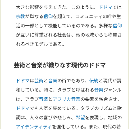
大きな影響を与えてきた。このように、
ドドマ
では
宗教
が単なる
信仰
を超えて、コミュニティの絆や生
活の一部として機能しているのである。多様な
信仰
が互いに尊重される社会は、他の地域からも称賛さ
れるべきモデルである。
芸術と音楽が織りなす現代のドドマ
ドドマ
は
芸術
と
音楽
の街でもあり、
伝統
と現代が調
和している。特に、タラブと呼ばれる
音楽
ジャンル
は、アラブ
音楽
と
アフリカ
音楽
の要素を融合させ、
ドドマ
でも人気を集めている。タラブのリズムと歌
詞は、人々の喜びや悲しみ、
希望
を表現し、地域の
アイデンティティ
を強化している。また、現代の若