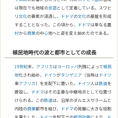
は現在でも地域の
言語
として定着している。スワヒ
リ
文化
の要素が浸透し、
ドドマ
の
文化
の基盤を形成
することとなった。この頃から、
ドドマ
は単なる農
村
から
商業
の中
心
地へと姿を変え始めたのである。
植民地時代の波と都市としての成長
19世紀
末、
アフリカ
は
ヨーロッパ
列強によって
植民
地
化され始め、
ドイツ
が
タンザニア
（当時は
ドイツ
東
アフリカ
）を支配下に置いた。
ドイツ
人は
鉄道
を
建設し、
ドドマ
はその主要な中継地点として位置づ
けられる。この
鉄道
は、沿岸のダルエスサラームと
内陸の
商業
都市を結び、
ドドマ
の発展に大きな役割
を果たした。
ドイツ
支配下での
都市計画
により、
ド