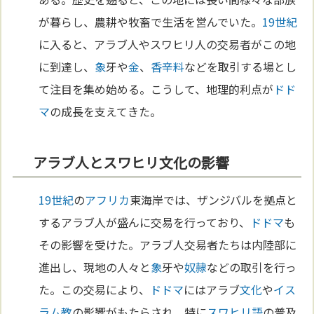
が暮らし、農耕や牧畜で生活を営んでいた。
19世紀
に入ると、アラブ人やスワヒリ人の交易者がこの地
に到達し、
象
牙や
金
、
香辛料
などを取引する場とし
て注目を集め始める。こうして、地理的利点が
ドド
マ
の成長を支えてきた。
アラブ人とスワヒリ文化の影響
19世紀
の
アフリカ
東海岸では、ザンジバルを拠点と
するアラブ人が盛んに交易を行っており、
ドドマ
も
その影響を受けた。アラブ人交易者たちは内陸部に
進出し、現地の人々と
象
牙や
奴隷
などの取引を行っ
た。この交易により、
ドドマ
にはアラブ
文化
や
イス
ラム教
の影響がもたらされ、特に
スワヒリ語
の普及