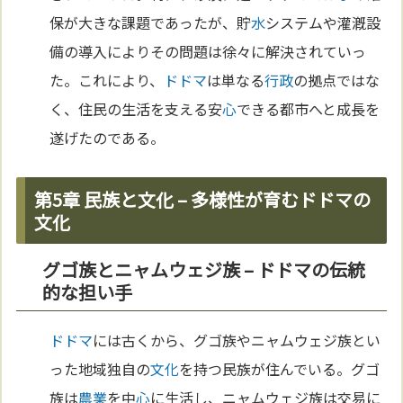
保が大きな課題であったが、貯
水
システムや灌漑設
備の導入によりその問題は徐々に解決されていっ
た。これにより、
ドドマ
は単なる
行政
の拠点ではな
く、住民の生活を支える安
心
できる都市へと成長を
遂げたのである。
第5章 民族と文化 – 多様性が育むドドマの
文化
グゴ族とニャムウェジ族 – ドドマの伝統
的な担い手
ドドマ
には古くから、グゴ族やニャムウェジ族とい
った地域独自の
文化
を持つ民族が住んでいる。グゴ
族は
農業
を中
心
に生活し、ニャムウェジ族は交易に