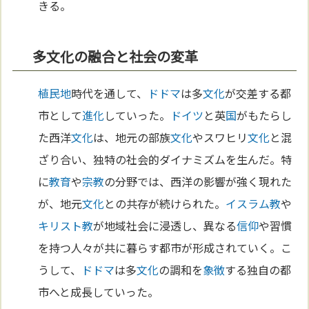
きる。
多文化の融合と社会の変革
植民地
時代を通して、
ドドマ
は多
文化
が交差する都
市として
進化
していった。
ドイツ
と英
国
がもたらし
た西洋
文化
は、地元の部族
文化
やスワヒリ
文化
と混
ざり合い、独特の社会的ダイナミズムを生んだ。特
に
教育
や
宗教
の分野では、西洋の影響が強く現れた
が、地元
文化
との共存が続けられた。
イスラム教
や
キリスト教
が地域社会に浸透し、異なる
信仰
や習慣
を持つ人々が共に暮らす都市が形成されていく。こ
うして、
ドドマ
は多
文化
の調和を
象徴
する独自の都
市へと成長していった。