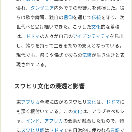
優れ、
タンザニア
内外でその影響力を発揮した。彼
らは歌や舞踊、独自の
信仰
を通じて
伝統
を守り、次
世代へと受け継いできた。こうした
文化
的な蓄積
は、
ドドマ
の人々が自己の
アイデンティティ
を見出
し、誇りを持って生きるための支えとなっている。
現代でも、祭りや儀式で彼らの
伝統
が生き生きと表
現されている。
スワヒリ文化の浸透と影響
東
アフリカ
全域に広がるスワヒリ
文化
は、
ドドマ
に
も深く根付いている。この
文化
は、アラブやペルシ
ャ、
インド
、
アフリカ
の要素が融合したもので、特
に
スワヒリ語
は
ドドマ
でも日常的に使われる
言語
で