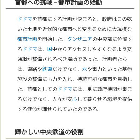
首都への挑戦 – 都市計画の始動
ドドマ
を首都にする計画が決まると、政府はこの乾
いた土地を近代的な都市へと変えるために大規模な
都市計画
を開始した。
タンザニア
の中央部に位置す
る
ドドマ
は、
国
中からアクセスしやすくなるよう交
通網が整備されるべき場所であった。計画者たち
は、道路や
鉄道
だけでなく、
水
や電力といった基盤
施設の整備にも力を入れ、持続可能な都市を目指し
た。首都としての
ドドマ
には、単に政府機関が集ま
るだけでなく、人々が安
心
して暮らせる環境を提供
する使命が課せられていたのである。
輝かしい中央鉄道の役割