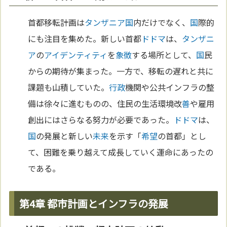
首都移転計画は
タンザニア
国
内だけでなく、
国
際的
にも注目を集めた。新しい首都
ドドマ
は、
タンザニ
ア
の
アイデンティティ
を
象徴
する場所として、
国
民
からの期待が集まった。一方で、移転の遅れと共に
課題も山積していた。
行政
機関や公共インフラの整
備は徐々に進むものの、住民の生活環境改
善
や雇用
創出にはさらなる努力が必要であった。
ドドマ
は、
国
の発展と新しい
未来
を示す「
希望
の首都」とし
て、困難を乗り越えて成長していく運命にあったの
である。
第4章 都市計画とインフラの発展