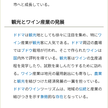
市へと成長している。
観光とワイン産業の発展
ドドマ
は
観光
地としても徐々に注目を集め、特に
ワ
イン
産業が
観光
客に人気である。
ドドマ
周辺の農場
では
ブドウ
栽培が行われ、そこで作られた
ワイン
は
国
内外で評判を得ている。
観光
客は
ワイン
の生産過
程を見学したり、試飲を楽しんだりするために訪れ
る。
ワイン
産業は地元の雇用創出にも寄与し、
農業
と
観光
を結びつけた経済発展の一翼を担っている。
ドドマ
の
ワイン
ツーリズムは、地域の
伝統
と産業の
結びつきを示す
象徴
的な
存在
となっている。