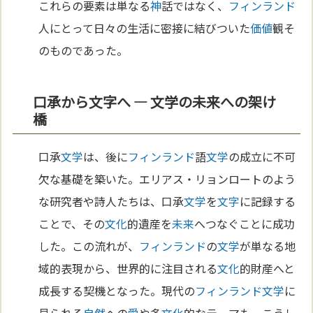
これらの要素は単なる
神
話ではなく、
フィンランド
人にとって日々の生活に密接に結びついた
価値
観そ
のものであった。
口承から文字へ ― 文学の未来への架け
橋
口承
文学
は、後に
フィンランド
語
文学
の成立に不可
欠な基礎を築いた。エリアス・リョンロートのよう
な研究者や詩人たちは、口承
文学
を
文字
に記録する
ことで、その
文化
的遺産を
未来
へつなぐことに成功
した。この流れが、
フィンランド
の
文学
が単なる地
域的表現から、世界的に注目される
文化
的財産へと
成長する契機となった。現代の
フィンランド
文学
に