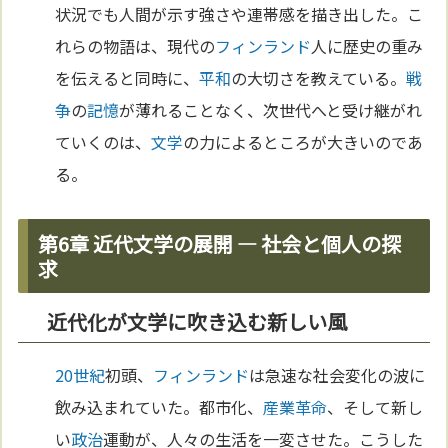
状況でも人間が示す強さや連帯感を描き出した。こ
れらの物語は、現代の
フィンランド
人に歴史の重み
を伝えると同時に、
平和
の大切さを教えている。
戦
争
の
記憶
が薄れることなく、次世代へと受け継がれ
ていくのは、
文学
の力によるところが大きいのであ
る。
第6章 近代文学の展開 ― 社会と個人の探
求
近代化が文学に吹き込む新しい風
20世紀
初頭、
フィンランド
は急速な社会変化の波に
飲み込まれていた。都市化、
産業革命
、そして新し
い
政治
運動が、人々の生活を一変させた。こうした