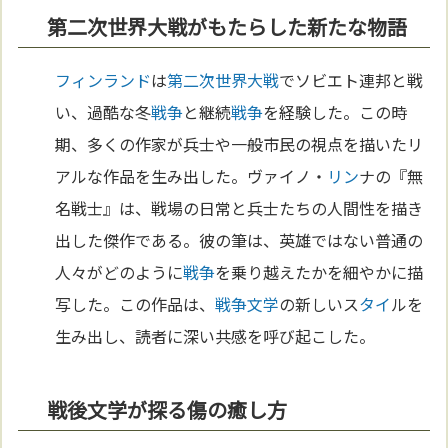
第二次世界大戦がもたらした新たな物語
フィンランド
は
第二次世界大戦
でソビエト連邦と戦
い、過酷な冬
戦争
と継続
戦争
を経験した。この時
期、多くの作家が兵士や一般市民の視点を描いたリ
アルな作品を生み出した。ヴァイノ・
リン
ナの『無
名戦士』は、戦場の日常と兵士たちの人間性を描き
出した傑作である。彼の筆は、英雄ではない普通の
人々がどのように
戦争
を乗り越えたかを細やかに描
写した。この作品は、
戦争
文学
の新しいス
タイ
ルを
生み出し、読者に深い共感を呼び起こした。
戦後文学が探る傷の癒し方