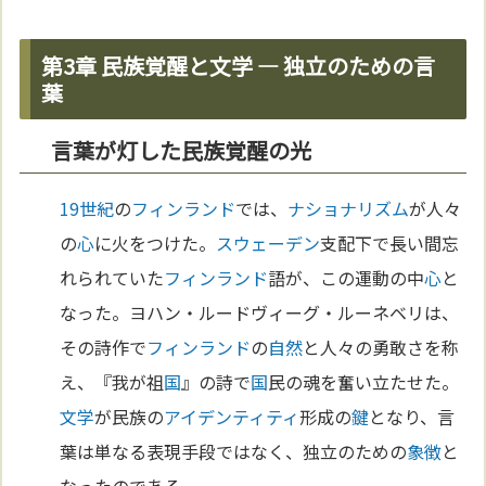
第3章 民族覚醒と文学 ― 独立のための言
葉
言葉が灯した民族覚醒の光
19世紀
の
フィンランド
では、
ナショナリズム
が人々
の
心
に火をつけた。
スウェーデン
支配下で長い間忘
れられていた
フィンランド
語が、この運動の中
心
と
なった。ヨハン・ルードヴィーグ・ルーネベリは、
その詩作で
フィンランド
の
自然
と人々の勇敢さを称
え、『我が祖
国
』の詩で
国
民の魂を奮い立たせた。
文学
が民族の
アイデンティティ
形成の
鍵
となり、言
葉は単なる表現手段ではなく、独立のための
象徴
と