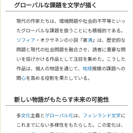
グローバルな課題を文学が描く
現代の作家たちは、環境問題や社会的不平等といっ
たグローバルな課題を扱うことにも積極的である。
ソフィア
・オクサネンの小説『粛
清
』は、歴史的な
問題と現代の社会問題を融合させ、読者に重要な問
いを投げかける作品として注目を集めた。こうした
作品は、個人の物語を通じて、
地球
規模の課題への
関
心
を高める役割を果たしている。
新しい物語がもたらす未来の可能性
多
文化
主義と
グローバル化
は、
フィンランド
文学
に
これまでにない多様性をもたらした。この変化は、