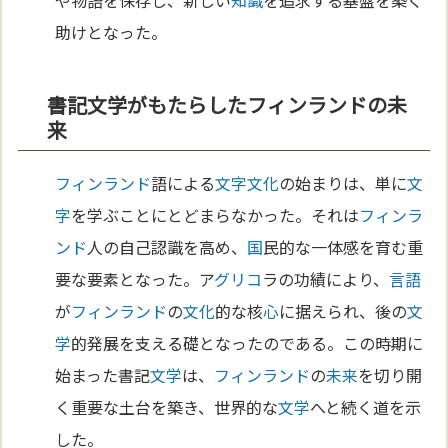
助けとなった。
書記文学がもたらしたフィンランドの未
来
フィンランド
語による
文字
文化
の始まりは、単に
文
字
を学ぶことにとどまらなかった。それは
フィンラ
ンド
人の自己認識を高め、
国
民的な一体感を育む重
要な要素となった。ア
グリコ
ラの功績により、
言語
が
フィンランド
の
文化
的な核
心
に据えられ、後の
文
学
的発展を支える礎となったのである。この時期に
始まった書記
文学
は、
フィンランド
の
未来
を切り開
く重要な土台を築き、世界的な
文学
へと続く道を示
した。