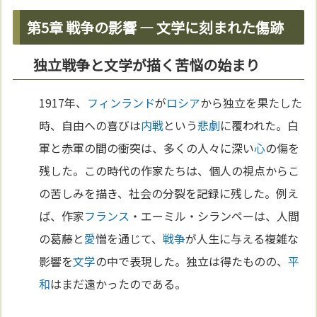
第5章 戦争の影響 ― 文学に刻まれた傷跡
独立戦争と文学が描く苦悩の始まり
1917年、
フィンランド
が
ロシア
から独立を果たした
時、自由への喜びは
内戦
という
悲劇
に覆われた。白
軍と赤軍の間の衝突は、多くの人々に深い
心
の傷を
残した。この時代の作家たちは、個人の視点からこ
の苦しみを描き、社会の分裂を記録に残した。例え
ば、作家
フランス
・エーミル・シランペーは、人間
の葛藤と
愛
憎を通じて、
戦争
が人生に与える複雑な
影響を
文学
の中で表現した。独立は得たものの、
平
和
はまだ遠かったのである。