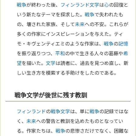
戦争
が終わった後、
フィンランド
文学
は
心
の回復と
いう新たなテーマを探求した。
戦争
で失われたも
の、壊された家族、そして
未来
への不安。これらが
多くの作家にインスピレーションを与えた。ティ
モ・キヴェンティエミのような作家は、
戦争
の
記憶
を振り返りつつ、
平和
の中で生きる人々の葛藤や
希
望
を描いた。
文学
は読者に、過去を見つめ直し、新
しい生き方を模索する手助けをしたのである。
戦争文学が後世に残す教訓
フィンランド
の
戦争
文学
は、単に
戦争
の記録ではな
く、
未来
への警告と教訓を込めたものとなってい
る。作家たちは、
戦争
の悲惨さだけでなく、困難な