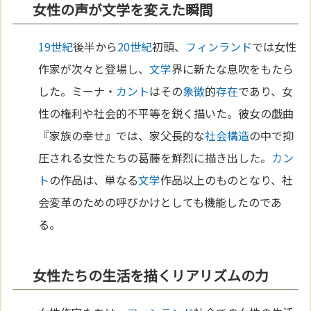
女性の声が文学を変えた瞬間
19世紀
後半から
20世紀
初頭、
フィンランド
では女性
作家が次々と登場し、
文学
界に新たな息吹をもたら
した。ミーナ・
カント
はその
象徴
的
存在
であり、女
性の権利や社会的不平等を鋭く描いた。彼女の戯曲
『家族の幸せ』では、家父長的な
社会構造
の中で抑
圧される女性たちの葛藤を鮮烈に描き出した。
カン
ト
の作品は、単なる
文学
作品以上のものとなり、社
会変革のための呼びかけとしても機能したのであ
る。
女性たちの生活を描くリアリズムの力