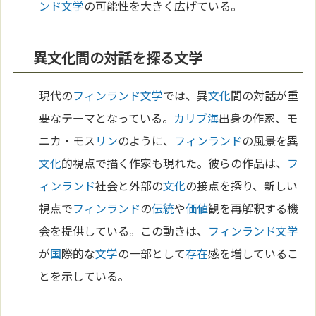
ンド
文学
の可能性を大きく広げている。
異文化間の対話を探る文学
現代の
フィンランド
文学
では、異
文化
間の対話が重
要なテーマとなっている。
カリブ海
出身の作家、モ
ニカ・モス
リン
のように、
フィンランド
の風景を異
文化
的視点で描く作家も現れた。彼らの作品は、
フ
ィンランド
社会と外部の
文化
の接点を探り、新しい
視点で
フィンランド
の
伝統
や
価値
観を再解釈する機
会を提供している。この動きは、
フィンランド
文学
が
国
際的な
文学
の一部として
存在
感を増しているこ
とを示している。