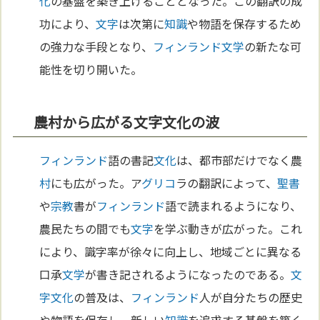
化
の基盤を築き上げることとなった。この翻訳の成
功により、
文字
は次第に
知識
や物語を保存するため
の強力な手段となり、
フィンランド
文学
の新たな可
能性を切り開いた。
農村から広がる文字文化の波
フィンランド
語の書記
文化
は、都市部だけでなく農
村
にも広がった。ア
グリコ
ラの翻訳によって、
聖書
や
宗教
書が
フィンランド
語で読まれるようになり、
農民たちの間でも
文字
を学ぶ動きが広がった。これ
により、識字率が徐々に向上し、地域ごとに異なる
口承
文学
が書き記されるようになったのである。
文
字
文化
の普及は、
フィンランド
人が自分たちの歴史
や物語を保存し、新しい
知識
を追求する基盤を築く