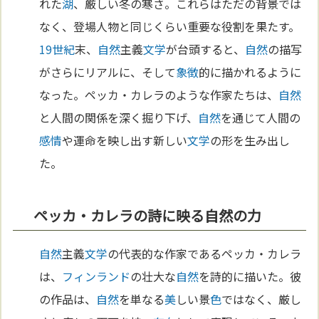
れた
湖
、厳しい冬の寒さ。これらはただの背景では
なく、登場人物と同じくらい重要な役割を果たす。
19世紀
末、
自然
主義
文学
が台頭すると、
自然
の描写
がさらにリアルに、そして
象徴
的に描かれるように
なった。ペッカ・カレラのような作家たちは、
自然
と人間の関係を深く掘り下げ、
自然
を通じて人間の
感情
や運命を映し出す新しい
文学
の形を生み出し
た。
ペッカ・カレラの詩に映る自然の力
自然
主義
文学
の代表的な作家であるペッカ・カレラ
は、
フィンランド
の壮大な
自然
を詩的に描いた。彼
の作品は、
自然
を単なる
美
しい景
色
ではなく、厳し