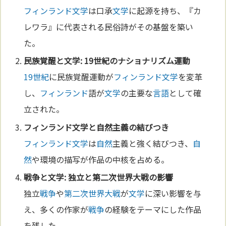
フィンランド
文学
は口承
文学
に起源を持ち、『カ
レワラ』に代表される民俗詩がその基盤を築い
た。
民族覚醒と
文学
:
19世紀
の
ナショナリズム
運動
19世紀
に民族覚醒運動が
フィンランド
文学
を変革
し、
フィンランド
語が
文学
の主要な
言語
として確
立された。
フィンランド
文学
と
自然
主義の結びつき
フィンランド
文学
は
自然
主義と強く結びつき、
自
然
や環境の描写が作品の中核を占める。
戦争
と
文学
: 独立と
第二次世界大戦
の影響
独立
戦争
や
第二次世界大戦
が
文学
に深い影響を与
え、多くの作家が
戦争
の経験をテーマにした作品
を残した。