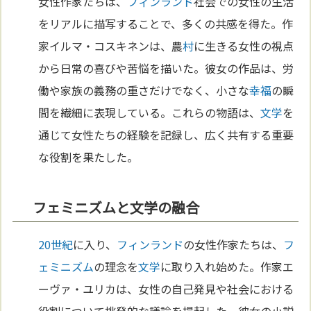
女性作家たちは、
フィンランド
社会での女性の生活
をリアルに描写することで、多くの共感を得た。作
家イルマ・コスキネンは、農
村
に生きる女性の視点
から日常の喜びや苦悩を描いた。彼女の作品は、労
働や家族の義務の重さだけでなく、小さな
幸福
の瞬
間を繊細に表現している。これらの物語は、
文学
を
通じて女性たちの経験を記録し、広く共有する重要
な役割を果たした。
フェミニズムと文学の融合
20世紀
に入り、
フィンランド
の女性作家たちは、
フ
ェミニズム
の理念を
文学
に取り入れ始めた。作家エ
ーヴァ・ユリカは、女性の自己発見や社会における