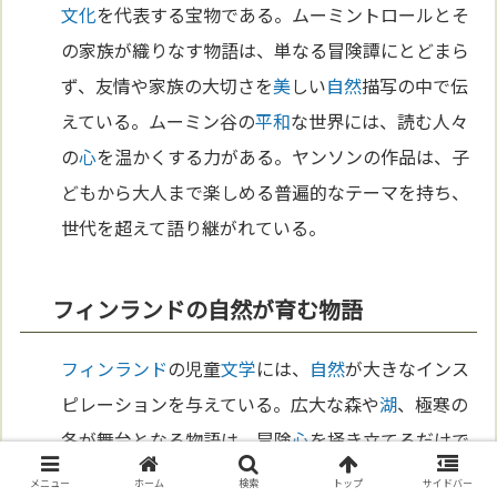
文化
を代表する宝物である。ムーミントロールとそ
の家族が織りなす物語は、単なる冒険譚にとどまら
ず、友情や家族の大切さを
美
しい
自然
描写の中で伝
えている。ムーミン谷の
平和
な世界には、読む人々
の
心
を温かくする力がある。ヤンソンの作品は、子
どもから大人まで楽しめる普遍的なテーマを持ち、
世代を超えて語り継がれている。
フィンランドの自然が育む物語
フィンランド
の児童
文学
には、
自然
が大きなインス
ピレーションを与えている。広大な森や
湖
、極寒の
冬が舞台となる物語は、冒険
心
を掻き立てるだけで
なく、
自然
と共存する知恵を教える。作家マウリ・
メニュー
ホーム
検索
トップ
サイドバー