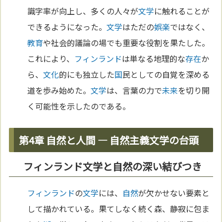
識字率が向上し、多くの人々が
文学
に触れることが
できるようになった。
文学
はただの
娯楽
ではなく、
教育
や社会的議論の場でも重要な役割を果たした。
これにより、
フィンランド
は単なる地理的な
存在
か
ら、
文化
的にも独立した
国
民としての自覚を深める
道を歩み始めた。
文学
は、言葉の力で
未来
を切り開
く可能性を示したのである。
第4章 自然と人間 ― 自然主義文学の台頭
フィンランド文学と自然の深い結びつき
フィンランド
の
文学
には、
自然
が欠かせない要素と
して描かれている。果てしなく続く森、静寂に包ま