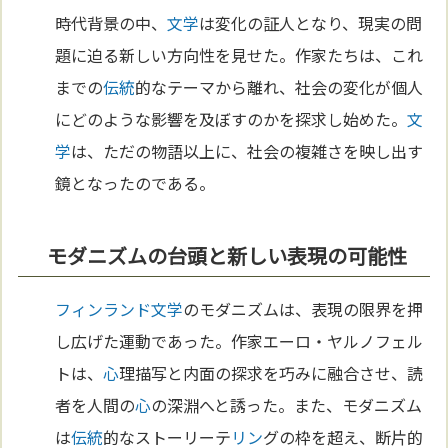
時代背景の中、
文学
は変化の証人となり、現実の問
題に迫る新しい方向性を見せた。作家たちは、これ
までの
伝統
的なテーマから離れ、社会の変化が個人
にどのような影響を及ぼすのかを探求し始めた。
文
学
は、ただの物語以上に、社会の複雑さを映し出す
鏡となったのである。
モダニズムの台頭と新しい表現の可能性
フィンランド
文学
のモダニズムは、表現の限界を押
し広げた運動であった。作家エーロ・ヤルノフェル
トは、
心
理描写と内面の探求を巧みに融合させ、読
者を人間の
心
の深淵へと誘った。また、モダニズム
は
伝統
的なストーリーテ
リン
グの枠を超え、断片的