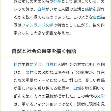
さと癒しの両面を持つ
存在
として表現している。カ
レラの詩は、
自然
がいかに人間の生活と
感情
を形作
るかを鋭く捉えたものであった。このような
自然
描
写は
フィンランド
文学
の特徴として広がり、後の作
家たちにも大きな影響を与えた。
自然と社会の衝突を描く物語
自然
主義
文学
は、
自然
と人間社会の対立にも目を向
けた。農
村
部の過酷な環境や都市化の影響が、作家
たちの重要なテーマとなった。例えば、貧しい農民
が厳しい冬を乗り越える物語や、
自然
を切り開いて
都市を築く人々の葛藤が描かれた。この時代の
文学
は、単なるフィクションではなく、読者に現実を見