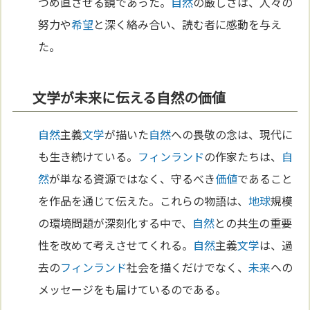
つめ直させる鏡であった。
自然
の厳しさは、人々の
努力や
希望
と深く絡み合い、読む者に感動を与え
た。
文学が未来に伝える自然の価値
自然
主義
文学
が描いた
自然
への畏敬の念は、現代に
も生き続けている。
フィンランド
の作家たちは、
自
然
が単なる資源ではなく、守るべき
価値
であること
を作品を通じて伝えた。これらの物語は、
地球
規模
の環境問題が深刻化する中で、
自然
との共生の重要
性を改めて考えさせてくれる。
自然
主義
文学
は、過
去の
フィンランド
社会を描くだけでなく、
未来
への
メッセージをも届けているのである。