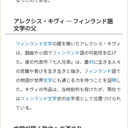
なったのである。
アレクシス・キヴィ ― フィンランド語
文学の父
フィンランド
文学
の礎を築いたアレクシス・キヴィ
は、戯曲や小説で
フィンランド
語の可能性を広げ
た。彼の代表作『七人兄弟』は、農
村
に生きる人々
の苦難や喜びを生き生きと描き、
フィンランド
語で
の物語が世界
文学
にも通じる力を持つことを証
明
し
た。キヴィの作品は、当時批判も受けたが、現在で
は
フィンランド
文学
史の
金
字塔として位置づけられ
ている。