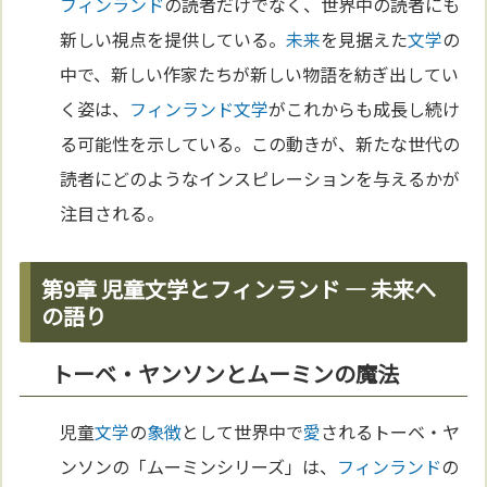
フィンランド
の読者だけでなく、世界中の読者にも
新しい視点を提供している。
未来
を見据えた
文学
の
中で、新しい作家たちが新しい物語を紡ぎ出してい
く姿は、
フィンランド
文学
がこれからも成長し続け
る可能性を示している。この動きが、新たな世代の
読者にどのようなインスピレーションを与えるかが
注目される。
第9章 児童文学とフィンランド ― 未来へ
の語り
トーベ・ヤンソンとムーミンの魔法
児童
文学
の
象徴
として世界中で
愛
されるトーベ・ヤ
ンソンの「ムーミンシリーズ」は、
フィンランド
の