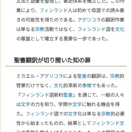
文法と語彙を整理し、書記体系を確立した。この作
業により、
フィンランド
人は初めて母語での読み書
きの可能性を得たのである。ア
グリコ
ラの翻訳作業
は単なる
宗教
活動ではなく、
フィンランド
語を
文化
の基盤として確立する重要な一歩であった。
聖書翻訳が切り開いた知の扉
ミカエル・ア
グリコ
ラによる
聖書
の翻訳は、
宗教
的
啓蒙だけでなく、
文化
的革新の
象徴
でもあった。
『
フィンランド
語新約
聖書
』を通じて、一般の人々
は
文字
の力を知り、学問や
文学
に触れる機会を得
た。
フィンランド
語での
文字
化は単なる
宗教
的必要
性から始まったものの、結果として
フィンランド
文