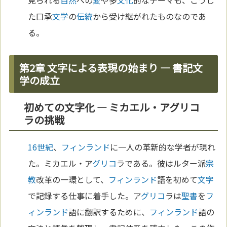
見られる
自然
への
愛
や多
文化
的なテーマも、こうし
た口承
文学
の
伝統
から受け継がれたものなのであ
る。
第2章 文字による表現の始まり ― 書記文
学の成立
初めての文字化 ― ミカエル・アグリコ
ラの挑戦
16世紀
、
フィンランド
に一人の革新的な学者が現れ
た。ミカエル・ア
グリコ
ラである。彼はルター派
宗
教
改革の一環として、
フィンランド
語を初めて
文字
で記録する仕事に着手した。ア
グリコ
ラは
聖書
を
フ
ィンランド
語に翻訳するために、
フィンランド
語の