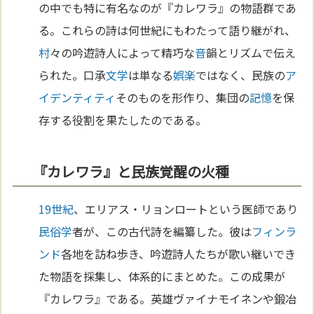
の中でも特に有名なのが『カレワラ』の物語群であ
る。これらの詩は何世紀にもわたって語り継がれ、
村
々の吟遊詩人によって精巧な
音
韻とリズムで伝え
られた。口承
文学
は単なる
娯楽
ではなく、民族の
ア
イデンティティ
そのものを形作り、集団の
記憶
を保
存する役割を果たしたのである。
『カレワラ』と民族覚醒の火種
19世紀
、エリアス・リョンロートという医師であり
民俗学
者が、この古代詩を編纂した。彼は
フィンラ
ンド
各地を訪ね歩き、吟遊詩人たちが歌い継いでき
た物語を採集し、体系的にまとめた。この成果が
『カレワラ』である。英雄ヴァイナモイネンや鍛冶