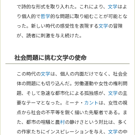
で詩的な形式を取り入れた。これにより、
文学
はよ
り個人的で
哲学
的な問題に取り組むことが可能とな
った。新しい時代の感受性を表現する
文学
の冒険
が、読者に刺激を与え続けた。
社会問題に挑む文学の使命
この時代の
文学
は、個人の内面だけでなく、社会全
体の問題にも切り込んだ。労働運動や女性の権利問
題、そして急速な都市化による孤独感が、
文学
の主
要なテーマとなった。ミーナ・
カント
は、女性の視
点から社会の不平等を鋭く描いた先駆者である。ま
た、都市の喧騒と農
村
の静けさという対比は、多く
の作家たちにインスピレーションを与え、
文学
の中