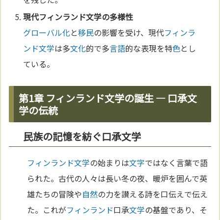
現代
フィンランド
文学
の多様性
グローバル化
と
移民
の影響を受け、現代
フィンラ
ンド
文学
は多
文化
的で多
言語
的な表現を特
色
とし
ている。
第1章 フィンランド文学の誕生 ― 口承文
学の伝統
民族の記憶を紡ぐ口承文学
フィンランド
文学
の始まりは
文字
ではなく言葉で語
られた。古代の人々は長い冬の夜、暖炉を囲んで英
雄たちの冒険や
自然
の力を讃える詩を口伝えで伝え
た。これが
フィンランド
口承
文学
の基盤であり、そ