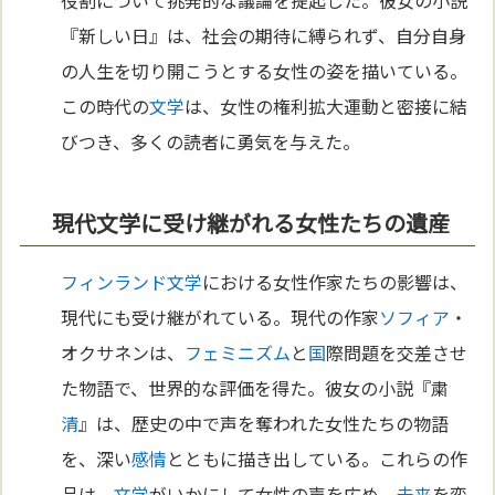
役割について挑発的な議論を提起した。彼女の小説
『新しい日』は、社会の期待に縛られず、自分自身
の人生を切り開こうとする女性の姿を描いている。
この時代の
文学
は、女性の権利拡大運動と密接に結
びつき、多くの読者に勇気を与えた。
現代文学に受け継がれる女性たちの遺産
フィンランド
文学
における女性作家たちの影響は、
現代にも受け継がれている。現代の作家
ソフィア
・
オクサネンは、
フェミニズム
と
国
際問題を交差させ
た物語で、世界的な評価を得た。彼女の小説『粛
清
』は、歴史の中で声を奪われた女性たちの物語
を、深い
感情
とともに描き出している。これらの作
品は、
文学
がいかにして女性の声を広め、
未来
を変