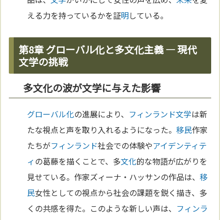
える力を持っているかを証
明
している。
第8章 グローバル化と多文化主義 ― 現代
文学の挑戦
多文化の波が文学に与えた影響
グローバル化
の進展により、
フィンランド
文学
は新
たな視点と声を取り入れるようになった。
移民
作家
たちが
フィンランド
社会での体験や
アイデンティテ
ィ
の葛藤を描くことで、多
文化
的な物語が広がりを
見せている。作家ズィーナ・ハッサンの作品は、
移
民
女性としての視点から社会の課題を鋭く描き、多
くの共感を得た。このような新しい声は、
フィンラ