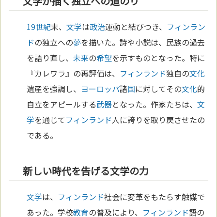
文学が描く独立への道のり
19世紀
末、
文学
は
政治
運動と結びつき、
フィンラン
ド
の独立への
夢
を描いた。詩や小説は、民族の過去
を語り直し、
未来
の
希望
を示すものとなった。特に
『カレワラ』の再評価は、
フィンランド
独自の
文化
遺産を強調し、
ヨーロッパ
諸
国
に対してその
文化
的
自立をアピールする
武器
となった。作家たちは、
文
学
を通じて
フィンランド
人に誇りを取り戻させたの
である。
新しい時代を告げる文学の力
文学
は、
フィンランド
社会に変革をもたらす触媒で
あった。学校
教育
の普及により、
フィンランド
語の