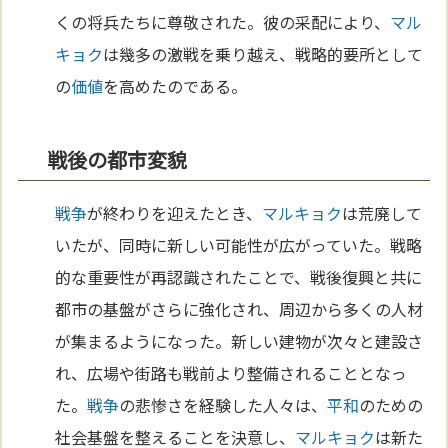
くの将兵たちに尊敬された。彼の采配により、
マル
キョク
は幾多の激戦を乗り越え、戦略的要所として
の
価値
を高めたのである。
戦後の都市変貌
戦争
が終わりを迎えたとき、
マルキョク
は荒廃して
いたが、同時に新しい可能性が広がっていた。戦略
的な重要性が再認識されたことで、戦後復興と共に
都市の基盤がさらに強化され、周辺から多くの人材
が集まるようになった。新しい建物が次々と建設さ
れ、広場や街路も戦前より整備されることとなっ
た。
戦争
の悲惨さを経験した人々は、
平和
のための
社会基盤を整えることを決意し、
マルキョク
は新た