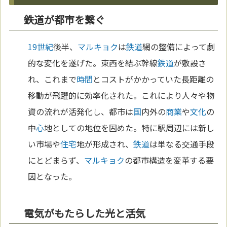
鉄道が都市を繋ぐ
19世紀
後半、
マルキョク
は
鉄道
網の整備によって劇
的な変化を遂げた。東西を結ぶ幹線
鉄道
が敷設さ
れ、これまで
時間
とコストがかかっていた長距離の
移動が飛躍的に効率化された。これにより人々や物
資の流れが活発化し、都市は
国
内外の
商業
や
文化
の
中
心
地としての地位を固めた。特に駅周辺には新し
い市場や
住宅
地が形成され、
鉄道
は単なる交通手段
にとどまらず、
マルキョク
の都市構造を変革する要
因となった。
電気がもたらした光と活気