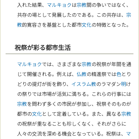
入れた結果、
マルキョク
は
宗教
間の争いではなく、
共存の場として発展したのである。この共存は、
宗
教
的寛容さを基盤とした都市
文化
の特徴となった。
祝祭が彩る都市生活
マルキョク
では、さまざまな
宗教
の祝祭が年間を通
じて開催される。例えば、
仏教
の精進祭では
色
とり
どりの提灯が街を飾り、
イスラム教
のラマダン
明
け
の祭りでは市場が活気に満ちる。これらの行事には
宗教
を問わず多くの市民が参加し、祝祭そのものが
都市の
文化
として定着している。また、異なる
宗教
の祝祭が重なることも珍しくなく、それがさらに
人々の交流を深める機会となっている。祝祭は、
マ