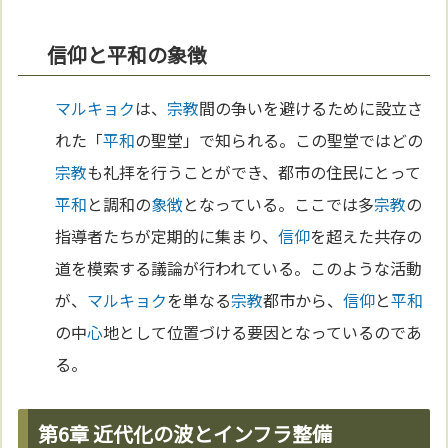
信仰と平和の象徴
マルキョク
は、
宗教
間の争いを避けるために設立さ
れた「
平和
の聖堂」で知られる。この聖堂ではどの
宗教
も礼拝を行うことができ、都市の住民にとって
平和
と調和の
象徴
となっている。ここでは多
宗教
の
指導者たちが定期的に集まり、
信仰
を超えた共存の
道を模索する議論が行われている。このような活動
が、
マルキョク
を単なる
宗教
都市から、
信仰
と
平和
の中
心
地として位置づける要因となっているのであ
る。
第6章 近代化の波とインフラ整備