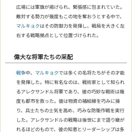
広場には軍旗が掲げられ、緊張感に包まれていた。
敵対する勢力が幾度もこの地を奪おうとする中で、
マルキョク
はその防御力を発揮し、戦局を大きく左
右する戦略拠点として位置づけられた。
偉大な将軍たちの采配
戦争
中、
マルキョク
では多くの名将たちがその才能
を発揮した。特に有名なのは、戦術家として知られ
るアレクサンドル将軍であり、彼の巧妙な戦術は幾
度も都市を救った。彼は物資の補給線を巧みに操
り、兵士たちの士気を高め、巧みな防衛作戦を実行
した。アレクサンドルの戦略は後世にまで語り継が
れるほどのもので、彼の知恵とリーダーシップは多