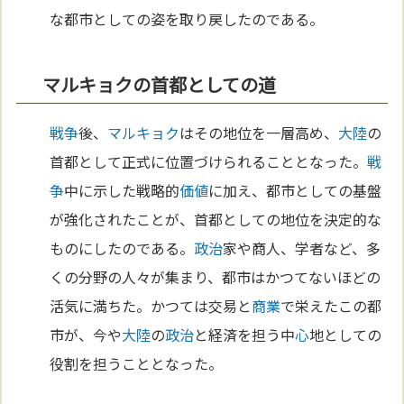
な都市としての姿を取り戻したのである。
マルキョクの首都としての道
戦争
後、
マルキョク
はその地位を一層高め、
大陸
の
首都として正式に位置づけられることとなった。
戦
争
中に示した戦略的
価値
に加え、都市としての基盤
が強化されたことが、首都としての地位を決定的な
ものにしたのである。
政治
家や商人、学者など、多
くの分野の人々が集まり、都市はかつてないほどの
活気に満ちた。かつては交易と
商業
で栄えたこの都
市が、今や
大陸
の
政治
と経済を担う中
心
地としての
役割を担うこととなった。