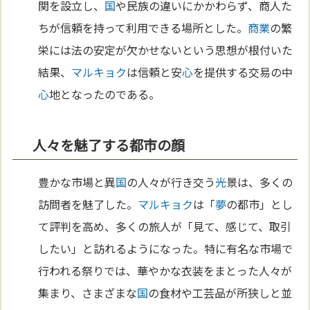
関を設立し、
国
や民族の違いにかかわらず、商人た
ちが信頼を持って利用できる場所とした。
商業
の繁
栄には法の安定が欠かせないという思想が根付いた
結果、
マルキョク
は信頼と安
心
を提供する交易の中
心
地となったのである。
人々を魅了する都市の顔
豊かな市場と異
国
の人々が行き交う
光
景は、多くの
訪問者を魅了した。
マルキョク
は「
夢
の都市」とし
て評判を高め、多くの旅人が「見て、感じて、取引
したい」と訪れるようになった。特に有名な市場で
行われる祭りでは、華やかな衣装をまとった人々が
集まり、さまざまな
国
の食材や工芸品が所狭しと並