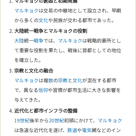
マルキョク
の創設と初期発展
マルキョク
は交易の中継地として設立され、早期
から多くの
文化
や民族が交わる都市であった。
大陸
統一
戦争
と
マルキョク
の役割
大陸
統一
戦争
では、
マルキョク
は戦略的要所とし
て重要な役割を果たし、戦後に首都としての地位
を確立した。
宗教
と
文化
の融合
マルキョク
は複
数
の
宗教
と
文化
が混在する都市
で、異なる
信仰
や習慣が都市生活に大きな影響を
与えてきた。
近代化と都市インフラの整備
19世紀
後半から
20世紀
初頭にかけて、
マルキョク
は急速な近代化を遂げ、
鉄道
や
電気
網などのイン