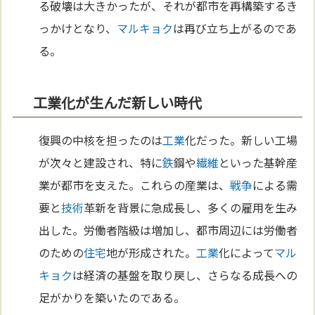
る破壊は大きかったが、それが都市を再構築するき
っかけとなり、
マルキョク
は再び立ち上がるのであ
る。
工業化が生んだ新しい時代
復興の中核を担ったのは
工業
化だった。新しい工場
が次々と建設され、特に
鉄
鋼や
繊維
といった基幹産
業が都市を支えた。これらの産業は、
戦争
による需
要と
技術
革新を背景に急成長し、多くの雇用を生み
出した。労働者階級は増加し、都市周辺には労働者
のための
住宅
地が形成された。
工業
化によって
マル
キョク
は経済の基盤を取り戻し、さらなる成長への
足がかりを築いたのである。