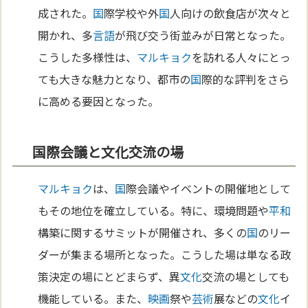
成された。
国
際学校や外
国
人向けの飲食店が次々と
開かれ、多
言語
が飛び交う街並みが日常となった。
こうした多様性は、
マルキョク
を訪れる人々にとっ
ても大きな魅力となり、都市の
国
際的な評判をさら
に高める要因となった。
国際会議と文化交流の場
マルキョク
は、
国
際会議やイベントの開催地として
もその地位を確立している。特に、環境問題や
平和
構築に関するサミットが開催され、多くの
国
のリー
ダーが集まる場所となった。こうした場は単なる政
策決定の場にとどまらず、異
文化
交流の場としても
機能している。また、
映画
祭や
芸術
展などの
文化
イ