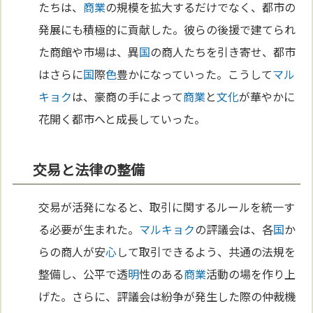
たちは、
商業
の規模を拡大するだけでなく、都市の
発展にも積極的に貢献した。彼らの後援で建てられ
た商館や市場は、異
国
の商人たちを引き寄せ、都市
はさらに
国
際
色
豊かになっていった。こうして
マル
キョク
は、豪商の手によって
商業
と
文化
が華やかに
花開く都市へと成長していった。
交易と法律の整備
交易が活発になると、取引に関するルールを統一す
る必要が生まれた。
マルキョク
の評議会は、各
国
か
らの商人が安
心
して取引できるよう、共通の法規を
整備し、公平で透
明
性のある
商業
活動の場を作り上
げた。さらに、評議会は紛争が発生した際の仲裁機