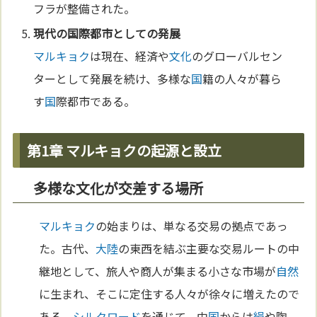
フラが整備された。
現代の
国
際都市としての発展
マルキョク
は現在、経済や
文化
のグローバルセン
ターとして発展を続け、多様な
国
籍の人々が暮ら
す
国
際都市である。
第1章 マルキョクの起源と設立
多様な文化が交差する場所
マルキョク
の始まりは、単なる交易の拠点であっ
た。古代、
大陸
の東西を結ぶ主要な交易ルートの中
継地として、旅人や商人が集まる小さな市場が
自然
に生まれ、そこに定住する人々が徐々に増えたので
ある。
シルクロード
を通じて、中
国
からは
絹
や陶