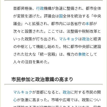
首都昇格後、
行政
機構が急速に整備され、都市全体
が変貌を遂げた。評議会は
国
全体を統治する「中央
議会」へと拡張され、都市内には各省庁の
本
部が
次々と設置された。ここでは、法整備や税制改革と
いった政策が打ち出され、
マルキョク
は
政治
と経済
の中枢として機能し始めた。特に都市中央部に建設
された壮大な「統一宮殿」は、権力の
象徴
として
人々の注目を集めた。
市民参加と政治意識の高まり
マルキョク
が首都になると、
政治
に対する市民の関
心
が急激に高まった。市場や広場では、政策につい