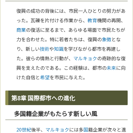
復興の成功の背後には、市民一人ひとりの努力があ
った。瓦礫を片付ける作業から、
教育
機関の再開、
商業
の復活に至るまで、あらゆる場面で市民たちが
力を合わせた。特に若者たちは、復興の
象徴
とな
り、新しい
技術
や
知識
を学びながら都市を再建し
た。彼らの情熱と行動が、
マルキョク
の奇跡的な復
興を支えたのである。この経験は、都市の
未来
に向
けた自信と
希望
を市民に与えた。
第8章 国際都市への進化
多国籍企業がもたらす新しい風
20世紀
後半、
マルキョク
には多
国
籍企業が次々と進