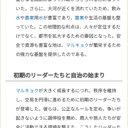
いた。さらに、大河が近くを流れていたため、飲み
水
や
農業
用
水
が豊富であり、
農業
や生活の基盤も整
っていた。この地理的な利点は、人々が定住するだ
けでなく、都市を拡大するための要因となった。安
全で資源も豊富な地は、
マルキョク
が繁栄するため
の強力な基盤を提供したのである。
初期のリーダーたちと自治の始まり
マルキョク
が大きく成長するにつれ、秩序を維持
し、交易を円滑に進めるために初期のリーダーたち
が登場した。彼らは、公正なルールを定め、争いが
起きないように調停役を務め、商人や旅人たちが安
全に活動できる環境を整えた。こうしたリーダーた