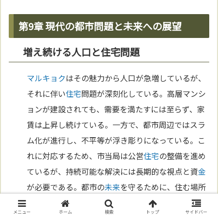
第9章 現代の都市問題と未来への展望
増え続ける人口と住宅問題
マルキョク
はその魅力から人口が急増しているが、
それに伴い
住宅
問題が深刻化している。高層マンシ
ョンが建設されても、需要を満たすには至らず、家
賃は上昇し続けている。一方で、都市周辺ではスラ
ム化が進行し、不平等が浮き彫りになっている。こ
れに対応するため、市当局は公営
住宅
の整備を進め
ているが、持続可能な解決には長期的な視点と資
金
が必要である。都市の
未来
を守るために、住む場所
の平等性をどう確保するかが問われている。
メニュー
ホーム
検索
トップ
サイドバー