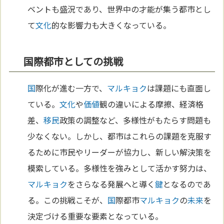
ベントも盛況であり、世界中の才能が集う都市とし
て
文化
的な影響力も大きくなっている。
国際都市としての挑戦
国
際化が進む一方で、
マルキョク
は課題にも直面し
ている。
文化
や
価値
観の違いによる摩擦、経済格
差、
移民
政策の調整など、多様性がもたらす問題も
少なくない。しかし、都市はこれらの課題を克服す
るために市民やリーダーが協力し、新しい解決策を
模索している。多様性を強みとして活かす努力は、
マルキョク
をさらなる発展へと導く
鍵
となるのであ
る。この挑戦こそが、
国
際都市
マルキョク
の
未来
を
決定づける重要な要素となっている。