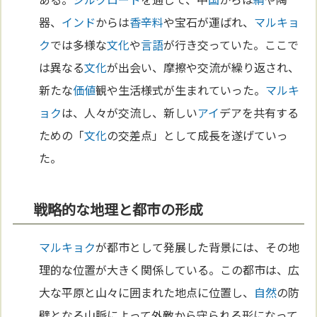
器、
インド
からは
香辛料
や宝石が運ばれ、
マルキョ
ク
では多様な
文化
や
言語
が行き交っていた。ここで
は異なる
文化
が出会い、摩擦や交流が繰り返され、
新たな
価値
観や生活様式が生まれていった。
マルキ
ョク
は、人々が交流し、新しい
アイ
デアを共有する
ための「
文化
の交差点」として成長を遂げていっ
た。
戦略的な地理と都市の形成
マルキョク
が都市として発展した背景には、その地
理的な位置が大きく関係している。この都市は、広
大な平原と山々に囲まれた地点に位置し、
自然
の防
壁となる山脈によって外敵から守られる形になって