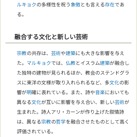
ルキョク
の多様性を祝う
象徴
とも言える
存在
であ
る。
融合する文化と新しい芸術
宗教
の共存は、
芸術
や
建築
にも大きな影響を与え
た。
マルキョク
では、
仏教
とイスラム
建築
が融合し
た独特の建物が見られるほか、教会のステンドグラ
スに東洋の文様が取り入れられるなど、多
文化
の影
響が
明
確に表れている。また、詩や
音楽
においても
異なる
文化
が互いに影響を与え合い、新しい
芸術
が
生まれた。詩人アリ・カーンが作り上げた叙情詩
は、異なる
宗教
の
哲学
を融合させたものとして高く
評価されている。