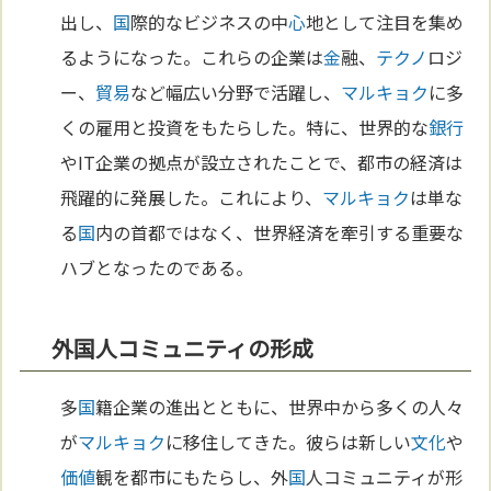
出し、
国
際的なビジネスの中
心
地として注目を集め
るようになった。これらの企業は
金
融、
テクノ
ロジ
ー、
貿易
など幅広い分野で活躍し、
マルキョク
に多
くの雇用と投資をもたらした。特に、世界的な
銀行
やIT企業の拠点が設立されたことで、都市の経済は
飛躍的に発展した。これにより、
マルキョク
は単な
る
国
内の首都ではなく、世界経済を牽引する重要な
ハブとなったのである。
外国人コミュニティの形成
多
国
籍企業の進出とともに、世界中から多くの人々
が
マルキョク
に移住してきた。彼らは新しい
文化
や
価値
観を都市にもたらし、外
国
人コミュニティが形