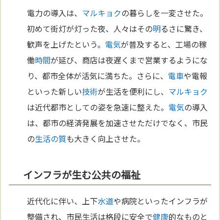
電力の導入は、
マルキョク
の暮らしを一変させた。
初めて街灯が灯った夜、人々はその
明
るさに驚き、
歓声を上げたという。
電気
が普及すると、工場の稼
働
時間
が延び、商店は夜遅くまで営業するようにな
り、都市全体が活気に満ちた。さらに、
電車
や電報
といった新しい
技術
が生活を便利にし、
マルキョク
は近代都市としての姿を急速に整えた。
電気
の導入
は、都市の経済発展を加速させただけでなく、市民
の
生活の質
も大きく向上させた。
インフラが生む公共の福祉
近代化に伴い、上下
水道
や病院といったインフラが
整備され、市民生活は格段に安全で
健康
的なものと