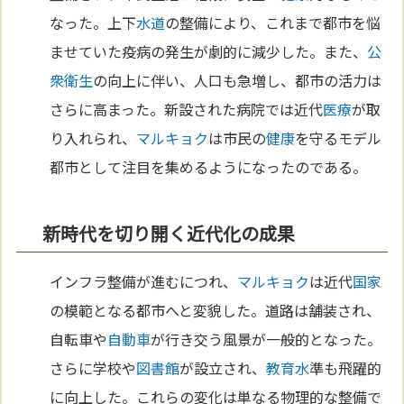
なった。上下
水道
の整備により、これまで都市を悩
ませていた疫病の発生が劇的に減少した。また、
公
衆衛生
の向上に伴い、人口も急増し、都市の活力は
さらに高まった。新設された病院では近代
医療
が取
り入れられ、
マルキョク
は市民の
健康
を守るモデル
都市として注目を集めるようになったのである。
新時代を切り開く近代化の成果
インフラ整備が進むにつれ、
マルキョク
は近代
国家
の模範となる都市へと変貌した。道路は舗装され、
自転車や
自動車
が行き交う風景が一般的となった。
さらに学校や
図書館
が設立され、
教育
水
準も飛躍的
に向上した。これらの変化は単なる物理的な整備で