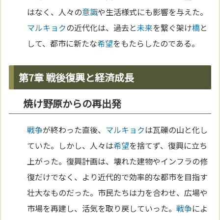
はなく、人々の
意識
や生活様式にも影響を与えた。
マルキョク
の近代化は、過去と
未来
を繋ぐ架け
橋
と
して、都市に新たな
希望
をもたらしたのである。
第7章 戦後復興と経済成長
焼け野原からの再出発
戦争
が終わった直後、
マルキョク
は瓦礫の山と化し
ていた。しかし、人々は
希望
を捨てず、復興に立ち
上がった。復興計画は、壊れた建物やインフラの修
復だけでなく、より近代的で効率的な都市を目指す
壮大なものだった。市民たちは力を合わせ、広場や
市場を再建し、活気を取り戻していった。
戦争
によ