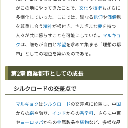
がこの地にやってきたことで、
文化
や
技術
もさらに
多様化していった。ここでは、異なる
信仰
や
価値
観
を尊重し合う
精神
が根付き、さまざまな
夢
を持つ
人々が共に暮らすことを可能にしていた。
マルキョ
ク
は、誰もが自由と
希望
を求めて集まる「理想の都
市」としての地位を築いたのである。
第2章 商業都市としての成長
シルクロードの交差点で
マルキョク
は
シルクロード
の交差点に位置し、中
国
からの
絹
や陶器、
インド
からの
香辛料
、さらに中東
や
ヨーロッパ
からの
金
属製品や
織物
など、多様な品