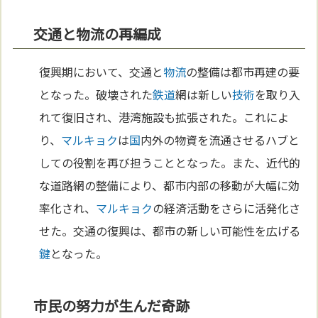
交通と物流の再編成
復興期において、交通と
物流
の整備は都市再建の要
となった。破壊された
鉄道
網は新しい
技術
を取り入
れて復旧され、港湾施設も拡張された。これによ
り、
マルキョク
は
国
内外の物資を流通させるハブと
しての役割を再び担うこととなった。また、近代的
な道路網の整備により、都市内部の移動が大幅に効
率化され、
マルキョク
の経済活動をさらに活発化さ
せた。交通の復興は、都市の新しい可能性を広げる
鍵
となった。
市民の努力が生んだ奇跡