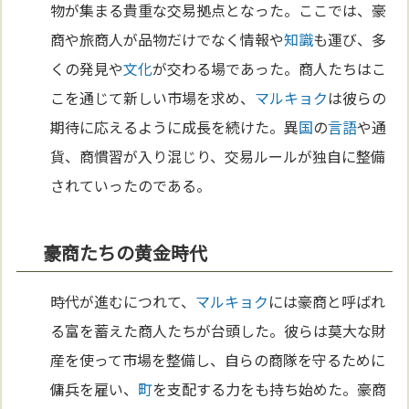
物が集まる貴重な交易拠点となった。ここでは、豪
商や旅商人が品物だけでなく情報や
知識
も運び、多
くの発見や
文化
が交わる場であった。商人たちはこ
こを通じて新しい市場を求め、
マルキョク
は彼らの
期待に応えるように成長を続けた。異
国
の
言語
や通
貨、商慣習が入り混じり、交易ルールが独自に整備
されていったのである。
豪商たちの黄金時代
時代が進むにつれて、
マルキョク
には豪商と呼ばれ
る富を蓄えた商人たちが台頭した。彼らは莫大な財
産を使って市場を整備し、自らの商隊を守るために
傭兵を雇い、
町
を支配する力をも持ち始めた。豪商