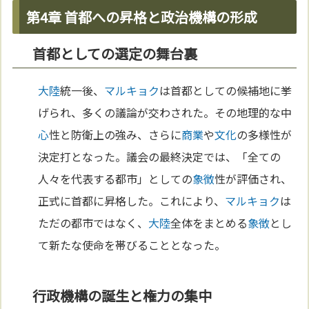
第4章 首都への昇格と政治機構の形成
首都としての選定の舞台裏
大陸
統一後、
マルキョク
は首都としての候補地に挙
げられ、多くの議論が交わされた。その地理的な中
心
性と防衛上の強み、さらに
商業
や
文化
の多様性が
決定打となった。議会の最終決定では、「全ての
人々を代表する都市」としての
象徴
性が評価され、
正式に首都に昇格した。これにより、
マルキョク
は
ただの都市ではなく、
大陸
全体をまとめる
象徴
とし
て新たな使命を帯びることとなった。
行政機構の誕生と権力の集中