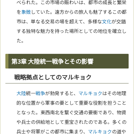
べられた。この市場の賑わいは、都市の成長と繁栄
を
象徴
していた。遠方からの旅人も魅了するこの都
市は、単なる交易の場を超えて、多様な
文化
が交錯
する独特な魅力を持った場所としての地位を確立し
た。
第3章 大陸統一戦争とその影響
戦略拠点としてのマルキョク
大陸
統一
戦争
が勃発すると、
マルキョク
はその地理
的な位置から軍事の要として重要な役割を担うこと
となった。東西南北を繋ぐ交通の要衝であり、物資
や兵士の供給地として重宝されたのである。多くの
兵士や将軍がこの都市に集まり、
マルキョク
の道や