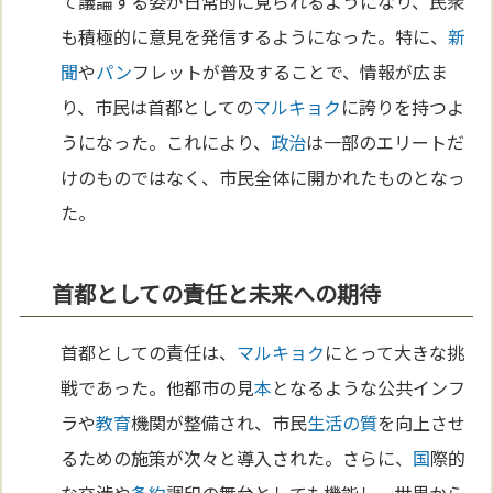
て議論する姿が日常的に見られるようになり、民衆
も積極的に意見を発信するようになった。特に、
新
聞
や
パン
フレットが普及することで、情報が広ま
り、市民は首都としての
マルキョク
に誇りを持つよ
うになった。これにより、
政治
は一部のエリートだ
けのものではなく、市民全体に開かれたものとなっ
た。
首都としての責任と未来への期待
首都としての責任は、
マルキョク
にとって大きな挑
戦であった。他都市の見
本
となるような公共インフ
ラや
教育
機関が整備され、市民
生活の質
を向上させ
るための施策が次々と導入された。さらに、
国
際的
な交渉や
条約
調印の舞台としても機能し、世界から