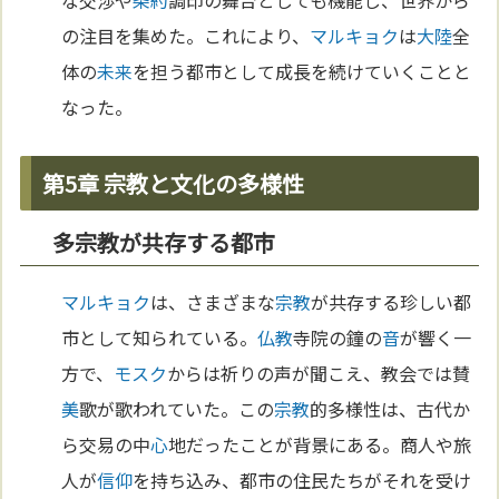
の注目を集めた。これにより、
マルキョク
は
大陸
全
体の
未来
を担う都市として成長を続けていくことと
なった。
第5章 宗教と文化の多様性
多宗教が共存する都市
マルキョク
は、さまざまな
宗教
が共存する珍しい都
市として知られている。
仏教
寺院の鐘の
音
が響く一
方で、
モスク
からは祈りの声が聞こえ、教会では賛
美
歌が歌われていた。この
宗教
的多様性は、古代か
ら交易の中
心
地だったことが背景にある。商人や旅
人が
信仰
を持ち込み、都市の住民たちがそれを受け