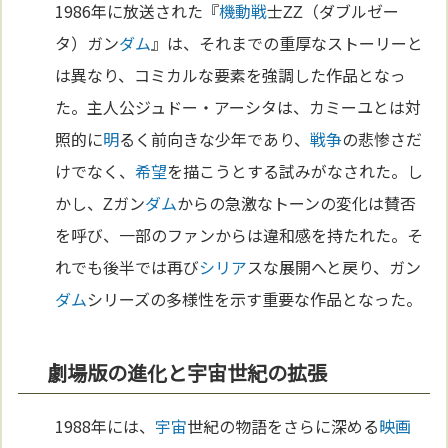
1986年に放送された『
機動戦
士ΖΖ（ダブルゼー
タ）ガン
ダム
』は、それまでの重厚なストーリーと
は異なり、コミカルな要素を強調した作品となっ
た。主人公ジュドー・アーシタは、カミーユとは対
照的に
明
るく前向きな少年であり、
戦争
の悲惨さだ
けでなく、
希望
を描こうとする試みがなされた。し
かし、Ζガン
ダム
からの急激なトーンの変化は賛否
を呼び、一部のファンからは違和感を持たれた。そ
れでも後半では再び
シリア
スな展開へと戻り、ガン
ダム
シリーズの多様性を示す重要な作品となった。
劇場版の進化と宇宙世紀の拡張
1988年には、
宇宙
世紀の物語をさらに深める
映画