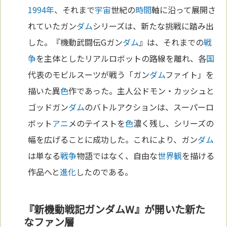
1994年
、それまで
宇宙
世紀の
時間
軸に沿って展開さ
れていたガン
ダム
シリーズは、新たな挑戦に踏み出
した。『機動武闘伝Gガン
ダム
』は、それまでの
戦
争
を主体としたリアルロボットの路線を離れ、各
国
代表のモビルスーツが戦う「ガン
ダム
ファイト」を
描いた異
色
作であった。主人公ドモン・カッシュと
ゴッドガン
ダム
のバトルアクションは、スーパーロ
ボット
アニ
メのテイストを
色
濃く残し、シリーズの
幅を広げることに成功した。これにより、ガン
ダム
は単なる
戦争
物語ではなく、自由な
世界観
を描ける
作品へと
進化
したのである。
『新機動戦記ガンダムW』が開いた新た
なファン層