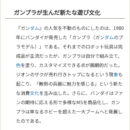
ガンプラが生んだ新たな遊び文化
『ガン
ダム
』の人気を不動のものにしたのは、1980
年にバンダイが発売した「ガンプラ（ガン
ダム
のプ
ラモデル）」である。それまでのロボット玩具は完
成品が主流だったが、ガンプラは自分で組み立て、
色
を塗り、カスタマイズできる点が画期的だった。
ジオンのザクが売れ行きトップになるという現
象
も
起こり、「敵側の兵器に魅力を感じる」という新た
な消費
文化
を生み出した。さらに、バンダイはファ
ンの期待に応える形で多様なMSを商品化し、ガン
プラは単なるホビーを超えた一大ブームへと発展し
たのである。