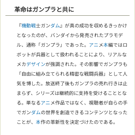
革命はガンプラと共に
『
機動戦
士ガン
ダム
』が真の成功を収めるきっかけ
となったのが、バンダイから発売されたプラモデ
ル、通称「ガンプラ」であった。
アニ
メ
本
編ではロ
ボットが兵器として扱われることにより、リアルな
メカ
デザイン
が強調された。その影響でガンプラも
「自由に組み立てられる精密な戦闘兵器」として人
気を博した。放送終了後もガンプラの売れ行きは止
まらず、シリーズは継続的に支持を受けることとな
る。単なる
アニ
メ作品ではなく、視聴者が自らの手
でガン
ダム
の世界を創造できるコンテンツとなった
ことが、
本
作の革新性を決定づけたのである。