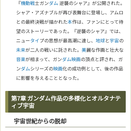
『
機動戦
士ガン
ダム
逆襲のシャア』が公開された。
シャア・アズナブルが再び表舞台に登場し、アムロ
との最終決戦が描かれた
本
作は、ファンにとって待
望のストーリーであった。『逆襲のシャア』では、
ニュー
タイ
プの思想が最高潮に達し、
地球
と
宇宙
の
未来
が二人の戦いに託された。
美
麗な作画と壮大な
音楽
が相まって、ガン
ダム
映画
の頂点と評され、ガ
ン
ダム
シリーズの
映画
化の成功例として、後の作品
に影響を与えることとなった。
第7章 ガンダム作品の多様化とオルタナテ
ィブ宇宙
宇宙世紀からの脱却