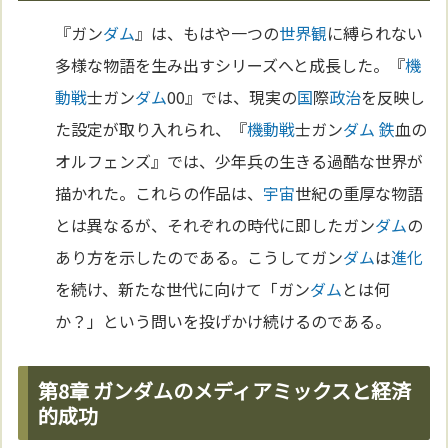
『ガン
ダム
』は、もはや一つの
世界観
に縛られない
多様な物語を生み出すシリーズへと成長した。『
機
動戦
士ガン
ダム
00』では、現実の
国
際
政治
を反映し
た設定が取り入れられ、『
機動戦
士ガン
ダム
鉄
血の
オルフェンズ』では、少年兵の生きる過酷な世界が
描かれた。これらの作品は、
宇宙
世紀の重厚な物語
とは異なるが、それぞれの時代に即したガン
ダム
の
あり方を示したのである。こうしてガン
ダム
は
進化
を続け、新たな世代に向けて「ガン
ダム
とは何
か？」という問いを投げかけ続けるのである。
第8章 ガンダムのメディアミックスと経済
的成功