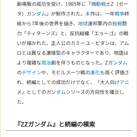
劇場版の成功を受け、1985年に『
機動戦
士Ζ（ゼー
タ）ガン
ダム
』が制作された。
本
作は、一年
戦争
終
結から7年後の世界を描き、
地球
連邦軍内の
独裁
勢
力「ティターンズ」と、反抗組織「エゥーゴ」の戦
いが描かれた。主人公のカミーユ・ビダンは、アム
ロとは異なる激情型のキャラクターであり、物語は
より複雑な
政治
劇を伴うものとなった。Ζガン
ダム
の
デザイン
や、モビルスーツ戦の
進化
も高く評価さ
れ、続編としての成功だけでなく、「大人向け
アニ
メ」としてのガン
ダム
シリーズの方向性を確立し
た。
『ZZガンダム』と続編の模索