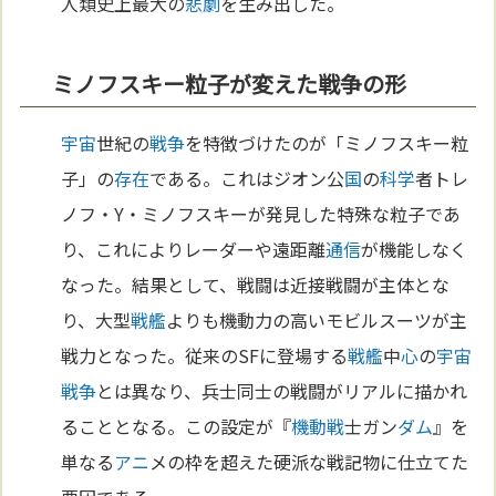
人類史上最大の
悲劇
を生み出した。
ミノフスキー粒子が変えた戦争の形
宇宙
世紀の
戦争
を特徴づけたのが「ミノフスキー粒
子」の
存在
である。これはジオン公
国
の
科学
者トレ
ノフ・Y・ミノフスキーが発見した特殊な粒子であ
り、これによりレーダーや遠距離
通信
が機能しなく
なった。結果として、戦闘は近接戦闘が主体とな
り、大型
戦艦
よりも機動力の高いモビルスーツが主
戦力となった。従来のSFに登場する
戦艦
中
心
の
宇宙
戦争
とは異なり、兵士同士の戦闘がリアルに描かれ
ることとなる。この設定が『
機動戦
士ガン
ダム
』を
単なる
アニ
メの枠を超えた硬派な戦記物に仕立てた