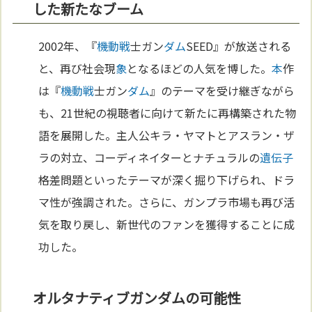
した新たなブーム
2002年、『
機動戦
士ガン
ダム
SEED』が放送される
と、再び社会現
象
となるほどの人気を博した。
本
作
は『
機動戦
士ガン
ダム
』のテーマを受け継ぎながら
も、21世紀の視聴者に向けて新たに再構築された物
語を展開した。主人公キラ・ヤマトとアスラン・ザ
ラの対立、コーディネイターとナチュラルの
遺伝子
格差問題といったテーマが深く掘り下げられ、ドラ
マ性が強調された。さらに、ガンプラ市場も再び活
気を取り戻し、新世代のファンを獲得することに成
功した。
オルタナティブガンダムの可能性