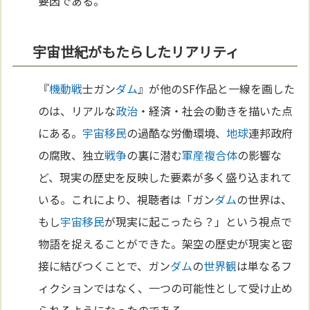
要因である。
宇宙世紀がもたらしたリアリティ
『
機動戦
士ガン
ダム
』が他のSF作品と一線を画した
のは、リアルな
政治
・経済・社会の動きを描いた点
にある。
宇宙
移民
の過酷な労働環境、
地球
連邦政府
の腐敗、独立
戦争
の裏に潜む
軍産複合体
の影響な
ど、現実の歴史を反映した要素が多く盛り込まれて
いる。これにより、視聴者は「ガン
ダム
の世界は、
もし
宇宙
移民
が現実に起こったら？」という視点で
物語を捉えることができた。架空の歴史が現実と密
接に結びつくことで、ガン
ダム
の
世界観
は単なるフ
ィクションではなく、一つの可能性として受け止め