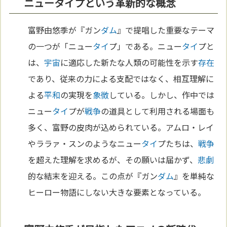
ニュータイプという革新的な概念
富野由悠季が『ガン
ダム
』で提唱した重要なテーマ
の一つが「ニュー
タイ
プ」である。ニュー
タイ
プと
は、
宇宙
に適応した新たな人類の可能性を示す
存在
であり、従来の力による支配ではなく、相互理解に
よる
平和
の実現を
象徴
している。しかし、作中では
ニュー
タイ
プが
戦争
の道具として利用される場面も
多く、富野の皮肉が込められている。アムロ・レイ
やララァ・スンのようなニュー
タイ
プたちは、
戦争
を超えた理解を求めるが、その願いは届かず、
悲劇
的な結末を迎える。この点が『ガン
ダム
』を単純な
ヒーロー物語にしない大きな要素となっている。