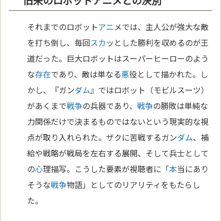
旧来のロボットアニメとの決別
それまでのロボット
アニ
メでは、主人公が強大な敵
を打ち倒し、毎回
スカ
ッとした勝利を収めるのが王
道だった。巨大ロボットはスーパーヒーローのよう
な
存在
であり、敵は単なる
悪
役として描かれた。し
かし、『ガン
ダム
』ではロボット（モビルスーツ）
があくまで
戦争
の兵器であり、
戦争
の勝敗は単純な
力関係だけで決まるものではないという現実的な視
点が取り入れられた。ザクに苦戦するガン
ダム
、補
給や戦略が戦局を左右する展開、そして兵士として
の
心
理描写。こうした要素が視聴者に「
本
当にあり
そうな
戦争
物語」としてのリアリティをもたらし
た。