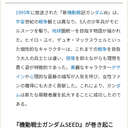
1995年
に放送された『新
機動戦
記ガン
ダム
W』は、
宇宙
世紀の
戦争
観とは異なり、5人の少年兵がモビ
ルスーツを駆り、
地球
圏統一を目指す物語が描かれ
た。ヒイロ・ユイ、デュオ・マックスウェルといっ
た個性的なキャラクターは、これまでの
戦争
を背負
う大人の兵士とは違い、
感情
を抑えながらも理想を
貫く姿が特徴的であった。
美
麗なキャラクター
デザ
イン
や
心
理的な葛藤の描写が人気を呼び、女性ファ
ンの獲得にも大きく貢献した。これにより、ガン
ダ
ム
は新たな視聴者層を拡大することに成功したので
ある。
『機動戦士ガンダムSEED』が巻き起こ