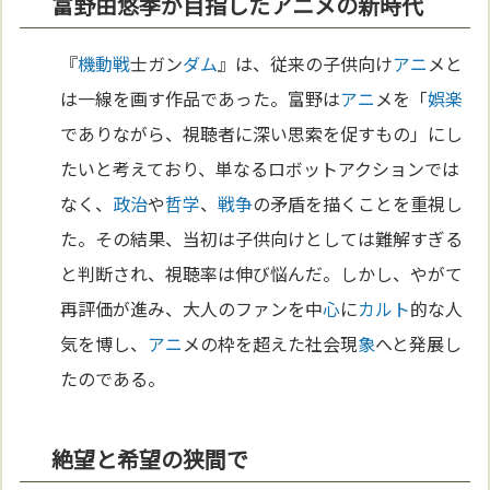
富野由悠季が目指したアニメの新時代
『
機動戦
士ガン
ダム
』は、従来の子供向け
アニ
メと
は一線を画す作品であった。富野は
アニ
メを「
娯楽
でありながら、視聴者に深い思索を促すもの」にし
たいと考えており、単なるロボットアクションでは
なく、
政治
や
哲学
、
戦争
の矛盾を描くことを重視し
た。その結果、当初は子供向けとしては難解すぎる
と判断され、視聴率は伸び悩んだ。しかし、やがて
再評価が進み、大人のファンを中
心
に
カルト
的な人
気を博し、
アニ
メの枠を超えた社会現
象
へと発展し
たのである。
絶望と希望の狭間で