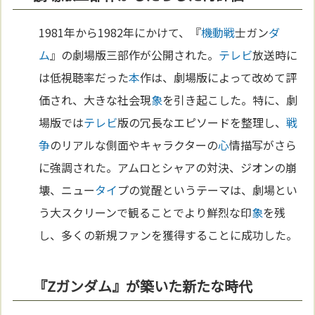
1981年から1982年にかけて、『
機動戦
士ガン
ダ
ム
』の劇場版三部作が公開された。
テレビ
放送時に
は低視聴率だった
本
作は、劇場版によって改めて評
価され、大きな社会現
象
を引き起こした。特に、劇
場版では
テレビ
版の冗長なエピソードを整理し、
戦
争
のリアルな側面やキャラクターの
心
情描写がさら
に強調された。アムロとシャアの対決、ジオンの崩
壊、ニュー
タイ
プの覚醒というテーマは、劇場とい
う大スクリーンで観ることでより鮮烈な印
象
を残
し、多くの新規ファンを獲得することに成功した。
『Zガンダム』が築いた新たな時代