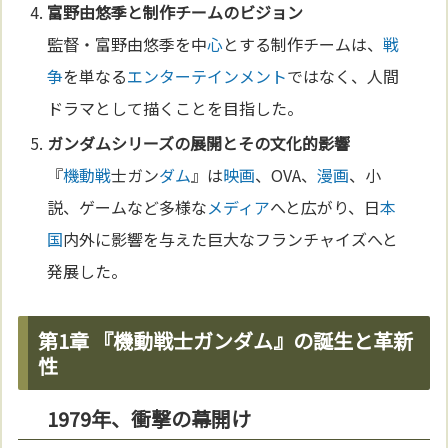
富野由悠季と制作チームのビジョン
監督・富野由悠季を中
心
とする制作チームは、
戦
争
を単なる
エンターテインメント
ではなく、人間
ドラマとして描くことを目指した。
ガン
ダム
シリーズの展開とその
文化
的影響
『
機動戦
士ガン
ダム
』は
映画
、OVA、
漫画
、小
説、ゲームなど多様な
メディア
へと広がり、日
本
国
内外に影響を与えた巨大なフランチャイズへと
発展した。
第1章 『機動戦士ガンダム』の誕生と革新
性
1979年、衝撃の幕開け