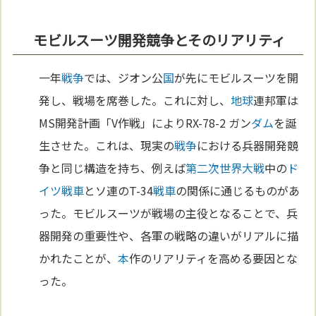
モビルスーツ開発競争とそのリアリティ
一年
戦争
では、ジオン公
国
が先にモビルスーツを開
発し、戦場を席巻した。これに対し、
地球
連邦軍は
MS開発計画「V作戦」によりRX-78-2 ガン
ダム
を誕
生させた。これは、現実の
戦争
における兵器開発競
争と同じ構造を持ち、例えば
第二次世界大戦
中の
ド
イツ
戦車
とソ連のT-34
戦車
の関係に通じるものがあ
った。モビルスーツが戦場の主役となることで、兵
器開発の重要性や、各軍の戦略の違いがリアルに描
かれたことが、
本
作のリアリティを高める要因とな
った。