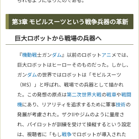
られるようになったのである。
第3章 モビルスーツという戦争兵器の革新
巨大ロボットから戦場の兵器へ
『
機動戦
士ガン
ダム
』以前のロボット
アニ
メでは、
巨大ロボットはヒーローそのものだった。しかし、
ガン
ダム
の世界ではロボットは「モビルスーツ
（MS）」と呼ばれ、戦場での兵器として描かれ
た。この発想の原点は
第二次世界大戦
の
戦車
や
戦闘
機
にあり、リアリティを追求するために軍事
技術
の
発展が考慮された。ザクIIやジムのように量産さ
れ、パイロットが訓練を受けて操縦するという設定
は、視聴者に「もし
戦争
でロボットが導入された