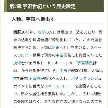
第2章 宇宙世紀という歴史設定
人類、宇宙へ進出す
西暦2045年、
地球
の人口は増加の一途をたどり、資
源の枯渇や環境破壊が深刻化していた。この問題を
解決するため、人類は
宇宙
へと目を向けた。
スペー
スコロニー
構想は現実の
宇宙
開発にも影響を与えた
技術
者ジェラルド・K・オニールの「
宇宙
移民
計
画」から着想を得ている。
宇宙
世紀0001年、人類は
本
格的な
宇宙
移民
時代へ突入し、
月
やラ
グランジ
ュ
ポイントに巨大な
スペースコロニー
を建設すること
で、新たな居住地を獲得した。しかし、それは理想
の楽園ではなく、新たな対立の火種となったのであ