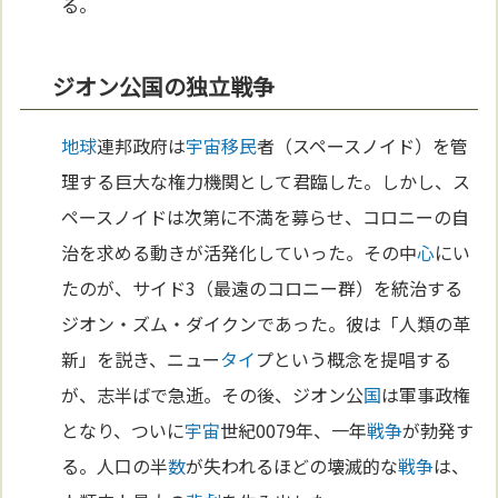
る。
ジオン公国の独立戦争
地球
連邦政府は
宇宙
移民
者（スペースノイド）を管
理する巨大な権力機関として君臨した。しかし、ス
ペースノイドは次第に不満を募らせ、コロニーの自
治を求める動きが活発化していった。その中
心
にい
たのが、サイド3（最遠のコロニー群）を統治する
ジオン・ズム・ダイクンであった。彼は「人類の革
新」を説き、ニュー
タイ
プという概念を提唱する
が、志半ばで急逝。その後、ジオン公
国
は軍事政権
となり、ついに
宇宙
世紀0079年、一年
戦争
が勃発す
る。人口の半
数
が失われるほどの壊滅的な
戦争
は、