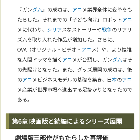
『ガン
ダム
』の成功は、
アニ
メ業界全体に変革をも
たらした。それまでの「子ども向け」ロボット
アニ
メに代わり、
シリア
スなストーリーや
戦争
のリアリ
ズムを取り入れた作品が増加した。さらに、
OVA（オリジナル・ビデオ・
アニ
メ）や、より複雑
な人間ドラマを描く
アニ
メが台頭し、ガン
ダム
はそ
の先駆けとなった。また、グッズ展開の成功は、後
の
アニ
メビジネスモデルの基礎を築き、日
本
の
アニ
メ産業が世界市場へ進出する足掛かりとなったので
ある。
第6章 映画版と続編によるシリーズ展開
劇場版三部作がもたらした再評価