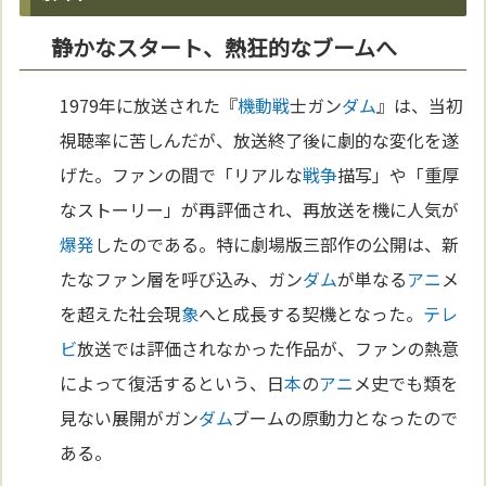
静かなスタート、熱狂的なブームへ
1979年に放送された『
機動戦
士ガン
ダム
』は、当初
視聴率に苦しんだが、放送終了後に劇的な変化を遂
げた。ファンの間で「リアルな
戦争
描写」や「重厚
なストーリー」が再評価され、再放送を機に人気が
爆発
したのである。特に劇場版三部作の公開は、新
たなファン層を呼び込み、ガン
ダム
が単なる
アニ
メ
を超えた社会現
象
へと成長する契機となった。
テレ
ビ
放送では評価されなかった作品が、ファンの熱意
によって復活するという、日
本
の
アニ
メ史でも類を
見ない展開がガン
ダム
ブームの原動力となったので
ある。