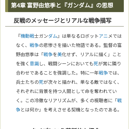
第4章 富野由悠季と『ガンダム』の思想
反戦のメッセージとリアルな戦争描写
『
機動戦
士ガン
ダム
』は単なるロボット
アニ
メでは
なく、
戦争
の悲惨さを描いた物語である。監督の富
野由悠季は「
戦争
を
美
化せず、リアルに描く」こと
を強く
意識
し、戦闘シーンにおいても
死
が常に隣り
合わせであることを強調した。特に一年
戦争
では、
兵士たちの
死
が次々と描かれ、単なる敵ではなく、
それぞれに背景を持つ人間として命を奪われてい
く。この冷徹なリアリズムが、多くの視聴者に「
戦
争
とは何か」を考えさせる契機となったのである。