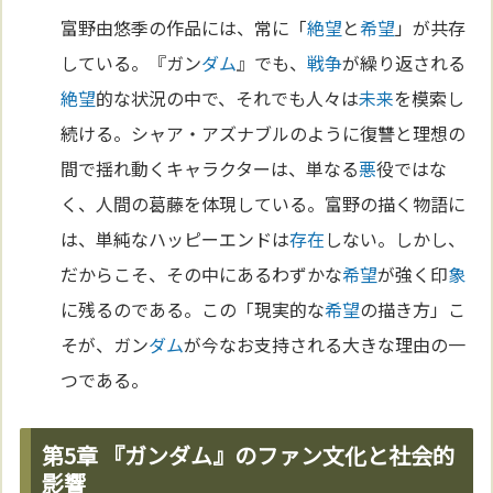
富野由悠季の作品には、常に「
絶望
と
希望
」が共存
している。『ガン
ダム
』でも、
戦争
が繰り返される
絶望
的な状況の中で、それでも人々は
未来
を模索し
続ける。シャア・アズナブルのように復讐と理想の
間で揺れ動くキャラクターは、単なる
悪
役ではな
く、人間の葛藤を体現している。富野の描く物語に
は、単純なハッピーエンドは
存在
しない。しかし、
だからこそ、その中にあるわずかな
希望
が強く印
象
に残るのである。この「現実的な
希望
の描き方」こ
そが、ガン
ダム
が今なお支持される大きな理由の一
つである。
第5章 『ガンダム』のファン文化と社会的
影響