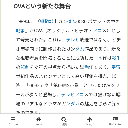
OVAという新たな舞台
1989年、『
機動戦
士ガン
ダム
0080 ポケットの中の
戦争
』がOVA（オリジナル・ビデオ・
アニ
メ）とし
て発売された。これは、
テレビ
放送ではなく、ビデ
オ市場向けに制作されたガン
ダム
作品であり、新た
な視聴者層を開拓することに成功した。
本
作は
戦争
の
悲劇
を少年の視点から描いた異
色
作であり、
宇宙
世紀作品のスピンオフとして高い評価を得た。以
降、『0083』や『第08MS小隊』といったOVAシリ
ーズが次々と登場し、
テレビ
アニ
メでは描けない戦
場のリアルなドラマがガン
ダム
の魅力をさらに深め
たのである。
メニュー
ホーム
検索
トップ
サイドバー