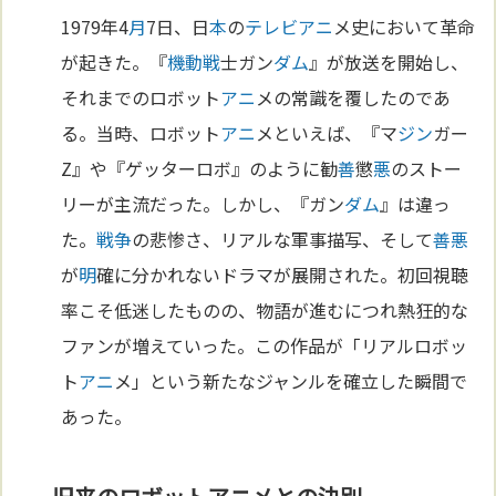
1979年4
月
7日、日
本
の
テレビ
アニ
メ史において革命
が起きた。『
機動戦
士ガン
ダム
』が放送を開始し、
それまでのロボット
アニ
メの常識を覆したのであ
る。当時、ロボット
アニ
メといえば、『マ
ジン
ガー
Z』や『ゲッターロボ』のように勧
善
懲
悪
のストー
リーが主流だった。しかし、『ガン
ダム
』は違っ
た。
戦争
の悲惨さ、リアルな軍事描写、そして
善悪
が
明
確に分かれないドラマが展開された。初回視聴
率こそ低迷したものの、物語が進むにつれ熱狂的な
ファンが増えていった。この作品が「リアルロボッ
ト
アニ
メ」という新たなジャンルを確立した瞬間で
あった。