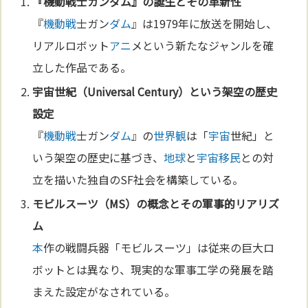
『
機動戦
士ガン
ダム
』の誕生とその革新性
『
機動戦
士ガン
ダム
』は1979年に放送を開始し、
リアルロボット
アニ
メという新たなジャンルを確
立した作品である。
宇宙
世紀（Universal Century）という架空の歴史
設定
『
機動戦
士ガン
ダム
』の
世界観
は「
宇宙
世紀」と
いう架空の歴史に基づき、
地球
と
宇宙
移民
との対
立を描いた独自のSF社会を構築している。
モビルスーツ（MS）の概念とその軍事的リアリズ
ム
本
作の戦闘兵器「モビルスーツ」は従来の巨大ロ
ボットとは異なり、現実的な軍事工学の発展を踏
まえた設定がなされている。