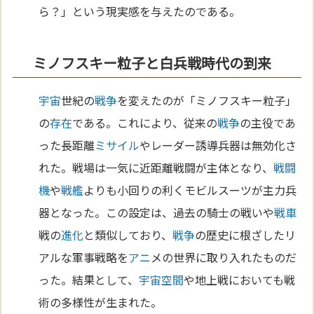
ら？」という現実感を与えたのである。
ミノフスキー粒子と白兵戦時代の到来
宇宙
世紀の
戦争
を変えたのが「ミノフスキー粒子」
の
存在
である。これにより、従来の
戦争
の主役であ
った長距離
ミサイル
やレーダー誘導兵器は無効化さ
れた。戦場は一気に近距離戦闘が主体となり、
戦闘
機
や
戦艦
よりも小回りの利くモビルスーツが主力兵
器となった。この設定は、過去の騎士の戦いや
戦車
戦の
進化
と類似しており、
戦争
の歴史に根ざしたリ
アルな軍事戦略を
アニ
メの世界に取り入れたものだ
った。結果として、
宇宙
空間
や地上戦においても戦
術の多様性が生まれた。