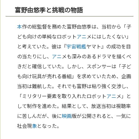
富野由悠季と挑戦の物語
本
作の総監督を務めた富野由悠季は、当初から「子
ども向けの単純なロボット
アニ
メにはしたくない」
と考えていた。彼は『
宇宙
戦艦
ヤマト』の成功を目
の当たりにし、
アニ
メも深みのあるドラマを描くべ
きだと確信していた。しかし、スポンサーは「子ど
も向け玩具が売れる番組」を求めていたため、企画
当初は難航した。それでも富野は粘り強く交渉し、
「ミリタリー要素を取り入れたロボット
アニ
メ」と
して制作を進めた。結果として、放送当初は視聴率
に苦しんだが、後に
映画
版が公開されると、一気に
社会現
象
となった。