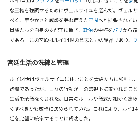
ルイ14世は
フランス
を
ヨーロッパ
の頂点に導くことを
夢
な王権を強調するためにヴェルサイユを選んだ。ヴェルサ
べく、華やかさと威厳を兼ね備えた
空間
へと拡張されてい
貴族たちを自身の支配下に置き、
政治
の中枢を
パリ
から遠
である。この宮殿はルイ14世の意志と力の結晶であり、
フ
宮廷生活の洗練と管理
ルイ14世はヴェルサイユに住むことを貴族たちに強制し
絢爛であったが、日々の行動が王の監視下に置かれること
生活を余儀なくされた。日常のルールや儀式が細かく定め
くすべきかも厳格に決められていた。これにより、ルイ1
廷を完璧に統率することに成功した。