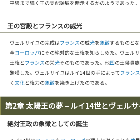
平線まで続く王の支配領域を暗示するかのようであった。
王の宮殿とフランスの威光
ヴェルサイユの完成は
フランス
の威
光
を
象徴
するものとな
全
ヨーロッパ
にその絶対的な王権を知らしめた。ヴェルサ
王権と
フランス
の栄
光
そのものであった。他
国
の王侯貴族
驚嘆した。ヴェルサイユはルイ14世の手によって
フランス
く
文化
と権力の
象徴
を築き上げたのである。
第2章 太陽王の夢 – ルイ14世とヴェル
絶対王政の象徴としての誕生