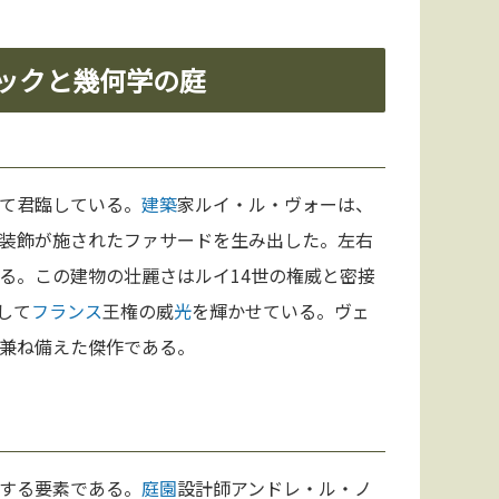
ロックと幾何学の庭
て君臨している。
建築
家ルイ・ル・ヴォーは、
装飾が施されたファサードを生み出した。左右
る。この建物の壮麗さはルイ14世の権威と密接
して
フランス
王権の威
光
を輝かせている。ヴェ
兼ね備えた傑作である。
する要素である。
庭園
設計師アンドレ・ル・ノ