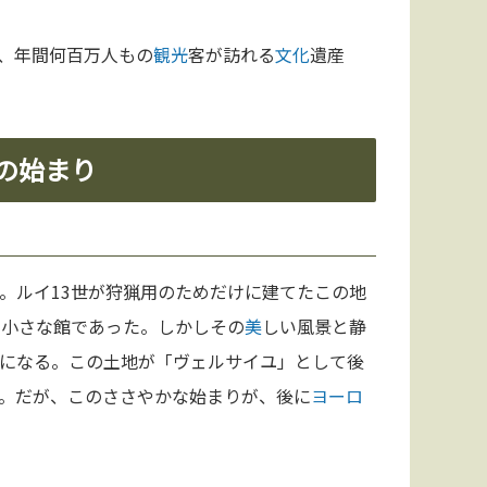
、年間何百万人もの
観光
客が訪れる
文化
遺産
計の始まり
。ルイ13世が狩猟用のためだけに建てたこの地
た小さな館であった。しかしその
美
しい風景と静
になる。この土地が「ヴェルサイユ」として後
。だが、このささやかな始まりが、後に
ヨーロ