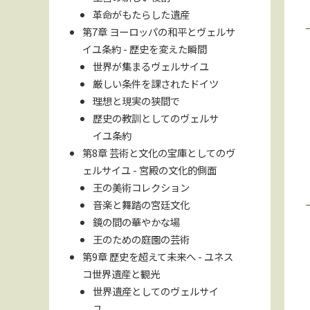
革命がもたらした遺産
第7章 ヨーロッパの和平とヴェルサ
イユ条約 - 歴史を変えた瞬間
世界が集まるヴェルサイユ
厳しい条件を課されたドイツ
理想と現実の狭間で
歴史の教訓としてのヴェルサ
イユ条約
第8章 芸術と文化の宝庫としてのヴ
ェルサイユ - 宮殿の文化的側面
王の美術コレクション
音楽と舞踏の宮廷文化
鏡の間の華やかな場
王のための庭園の芸術
第9章 歴史を超えて未来へ - ユネス
コ世界遺産と観光
世界遺産としてのヴェルサイ
ユ