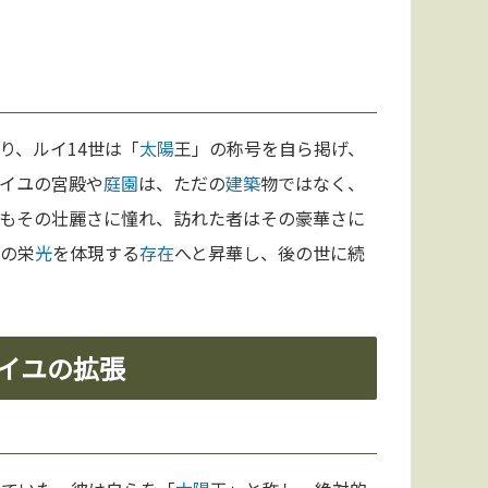
り、ルイ14世は「
太陽
王」の称号を自ら掲げ、
イユの宮殿や
庭園
は、ただの
建築
物ではなく、
もその壮麗さに憧れ、訪れた者はその豪華さに
の栄
光
を体現する
存在
へと昇華し、後の世に続
サイユの拡張