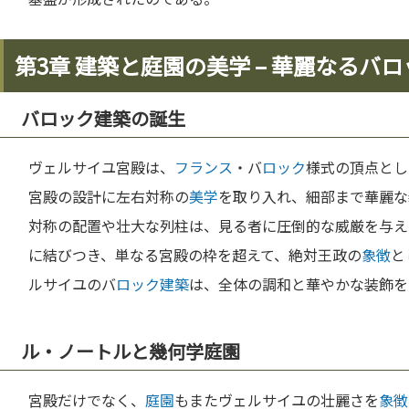
第3章 建築と庭園の美学 – 華麗なるバ
バロック建築の誕生
ヴェルサイユ宮殿は、
フランス
・バ
ロック
様式の頂点とし
宮殿の設計に左右対称の
美学
を取り入れ、細部まで華麗な
対称の配置や壮大な列柱は、見る者に圧倒的な威厳を与え
に結びつき、単なる宮殿の枠を超えて、絶対王政の
象徴
と
ルサイユのバ
ロック
建築
は、全体の調和と華やかな装飾を
ル・ノートルと幾何学庭園
宮殿だけでなく、
庭園
もまたヴェルサイユの壮麗さを
象徴