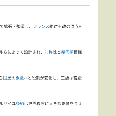
て拡張・整備し、
フランス
絶対王政の頂点を
ルらによって設計され、
対称性
と
幾何学
模様
ら
国
民の
象徴
へと役割が変化し、王族は宮殿
ルサイユ
条約
は世界秩序に大きな影響を与え