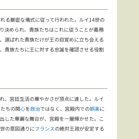
れる厳密な儀式に従って行われた。ルイ14世の
り決められ、貴族たちはこれに従うことが義務
、選ばれた貴族だけが王の目覚めに立ち会える
、貴族たちに王に対する忠誠を確認させる役割
れ、宮廷生活の華やかさが頂点に達した。ルイ
族たちの関
心
を
政治
ではなく、宮殿内での
娯楽
に
出した華麗な舞台が、宮殿を一層輝かせた。こ
4世の意図通りに
フランス
の絶対王政が安定する