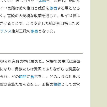
見ていた。彼は自らを「
太陽
王」と称し、絶対的
イユ宮殿は彼の権力と威信を
象徴
する場となる
く。宮殿の大規模な改築を通じて、ルイ14世は
ざけることで、より安定した統治を目指したの
ランス
絶対王政の
象徴
となった。
、彼らを宮殿の中に集めた。宮殿での生活は豪華
になり、貴族たちは贅沢でありながらも窮屈な
られ、どの
時間
に
食事
をし、どのような礼を尽
4世は貴族たちを支配し、王権の
象徴
としての宮