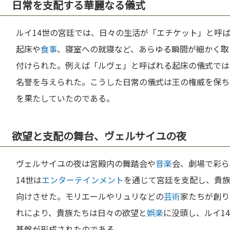
日常を支配する華麗なる儀式
ルイ14世の宮廷では、日々の生活が「エチケット」と呼ば
起床や
食事
、寝室への就寝など、あらゆる瞬間が細かく取
付けられた。例えば「ルヴェ」と呼ばれる起床の儀式では
名誉を与えられた。こうした日常の儀式は王の権威を保ち
を果たしていたのである。
欲望と支配の舞台、ヴェルサイユの夜
ヴェルサイユの夜は宮殿内の舞踏会や
音楽
会、劇場で彩ら
14世は
エンターテインメント
を通じて宮廷を支配し、貴
向けさせた。モリエールやリュリなどの
芸術
家たちが創り
れにより、貴族たちは日々の欲望と
娯楽
に没頭し、ルイ1
基盤が形成されたのである。