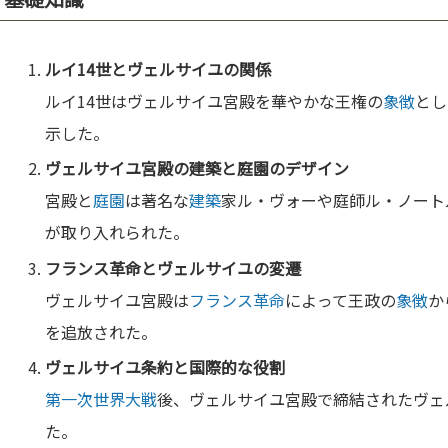
ルイ14世とヴェルサイユの関係
ルイ14世はヴェルサイユ宮殿を華やかな王権の
象徴
とし
示した。
ヴェルサイユ宮殿の
建築
と
庭園
の
デザイン
宮殿と
庭園
は著名な
建築
家ル・ヴォーや庭師ル・ノート
が取り入れられた。
フランス革命
とヴェルサイユの変遷
ヴェルサイユ宮殿は
フランス革命
によって王政の
象徴
か
を追放された。
ヴェルサイユ
条約
と
国
際的な役割
第一次世界大戦
後、ヴェルサイユ宮殿で締結されたヴェ
た。