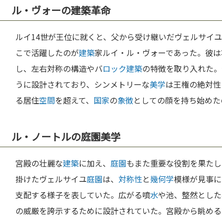
ル・ヴォーの建築革命
ルイ14世が王位に就くと、父から受け継いだヴェルサイ
こで活躍したのが
建築
家ルイ・ル・ヴォーであった。彼は
し、左右対称の構造やバ
ロック
建築
の特徴を取り入れた。
うに設計されており、シンメトリーな
美学
は王権の絶対性
る居住
空間
を超えて、
国家
の
象徴
としての顔を持ち始めた
ル・ノートルの庭園美学
宮殿の壮麗な
建築
に加え、
庭園
もまた重要な役割を果たし
掛けたヴェルサイユ
庭園
は、
対称性
と
幾何学
模様が見事に
支配する様子を表していた。広がる噴
水
や池、整然とした
の威厳を誇示するために設計されていた。宮殿から眺める