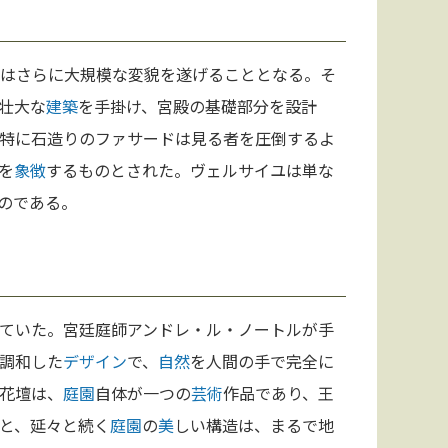
ユはさらに大規模な変貌を遂げることとなる。そ
壮大な
建築
を手掛け、宮殿の基礎部分を設計
特に石造りのファサードは見る者を圧倒するよ
を
象徴
するものとされた。ヴェルサイユは単な
のである。
ていた。宮廷庭師アンドレ・ル・ノートルが手
調和した
デザイン
で、
自然
を人間の手で完全に
花壇は、
庭園
自体が一つの
芸術
作品であり、王
と、延々と続く
庭園
の
美
しい構造は、まるで地