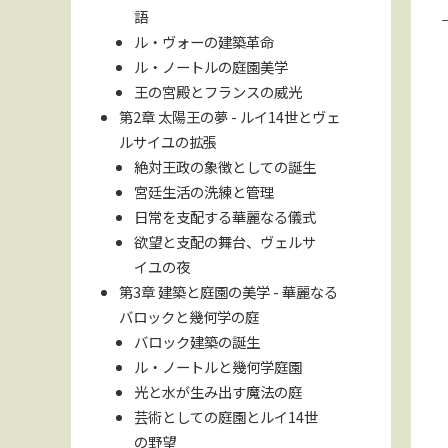
語
ル・ヴォーの建築革命
ル・ノートルの庭園美学
王の宮殿とフランスの威光
第2章 太陽王の夢 - ルイ14世とヴェ
ルサイユの拡張
絶対王政の象徴としての誕生
宮廷生活の洗練と管理
日常を支配する華麗なる儀式
欲望と支配の舞台、ヴェルサ
イユの夜
第3章 建築と庭園の美学 - 華麗なる
バロックと幾何学の庭
バロック建築の誕生
ル・ノートルと幾何学庭園
光と水が生み出す魔法の庭
芸術としての庭園とルイ14世
の野望