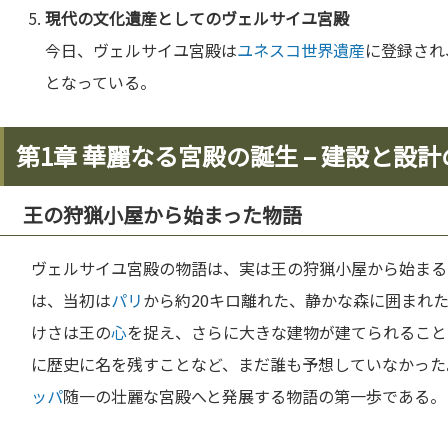
現代の
文化
遺産としてのヴェルサイユ宮殿
今日、ヴェルサイユ宮殿は
ユネスコ
世界遺産
に登録され
となっている。
第1章 華麗なる宮殿の誕生 – 建設と設
王の狩猟小屋から始まった物語
ヴェルサイユ宮殿の物語は、実は王の狩猟小屋から始まる
は、当初は
パリ
から約20キロ離れた、静かな森に囲まれ
けさは王の
心
を捉え、さらに大きな建物が建てられること
に歴史に名を残すことなど、まだ誰も予想していなかった
ッパ
随一の壮麗な宮殿へと発展する物語の第一歩である。