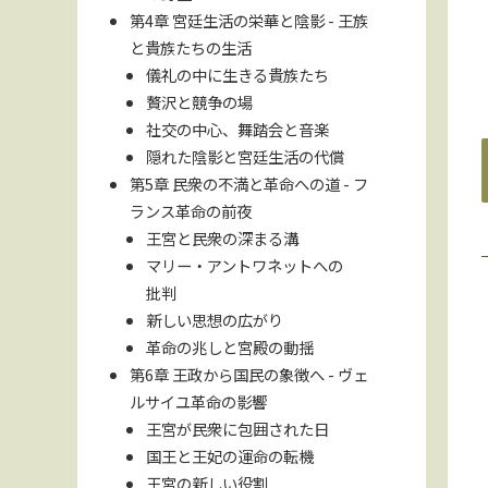
第4章 宮廷生活の栄華と陰影 - 王族
と貴族たちの生活
儀礼の中に生きる貴族たち
贅沢と競争の場
社交の中心、舞踏会と音楽
隠れた陰影と宮廷生活の代償
第5章 民衆の不満と革命への道 - フ
ランス革命の前夜
王宮と民衆の深まる溝
マリー・アントワネットへの
批判
新しい思想の広がり
革命の兆しと宮殿の動揺
第6章 王政から国民の象徴へ - ヴェ
ルサイユ革命の影響
王宮が民衆に包囲された日
国王と王妃の運命の転機
王宮の新しい役割