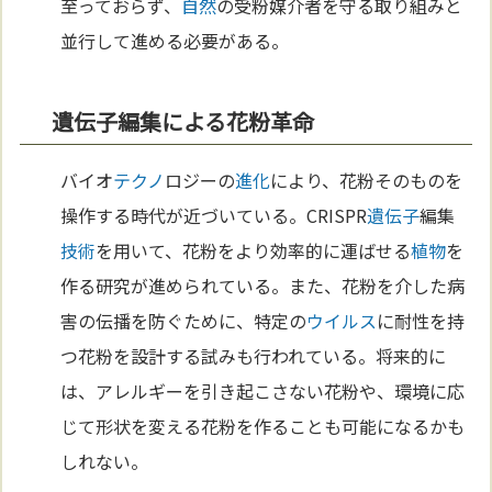
至っておらず、
自然
の受粉媒介者を守る取り組みと
並行して進める必要がある。
遺伝子編集による花粉革命
バイオ
テクノ
ロジーの
進化
により、花粉そのものを
操作する時代が近づいている。CRISPR
遺伝子
編集
技術
を用いて、花粉をより効率的に運ばせる
植物
を
作る研究が進められている。また、花粉を介した病
害の伝播を防ぐために、特定の
ウイルス
に耐性を持
つ花粉を設計する試みも行われている。将来的に
は、アレルギーを引き起こさない花粉や、環境に応
じて形状を変える花粉を作ることも可能になるかも
しれない。