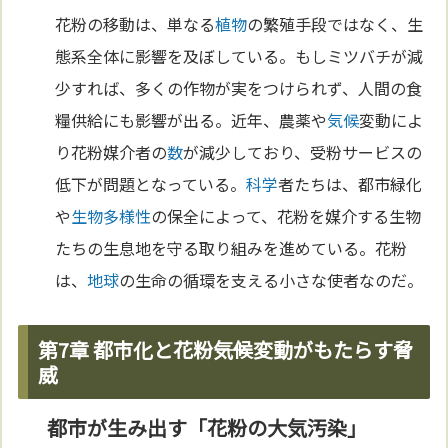
花粉の移動は、単なる
植物
の繁殖手段ではなく、生
態系全体に影響を及ぼしている。もしミツバチが減
少すれば、多くの作物が実をつけられず、人間の食
糧供給にも影響が出る。近年、農薬や
気候
変動によ
り花粉媒介者の
数
が減少しており、受粉サービスの
低下が問題となっている。
科学
者たちは、都市緑化
や
生物多様性
の保全によって、花粉を媒介する生物
たちの生息地を守る取り組みを進めている。花粉
は、
地球
の生命の循環を支える小さな使者なのだ。
第7章 都市化と花粉――気候変動がもたらす脅
威
都市が生み出す「花粉の大気汚染」