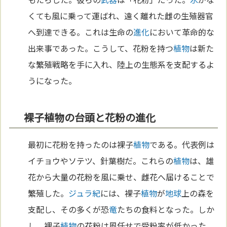
くても風に乗って運ばれ、遠く離れた雌の生殖器官
へ到達できる。これは生命の
進化
において革命的な
出来事であった。こうして、花粉を持つ
植物
は新た
な繁殖戦略を手に入れ、陸上の生態系を支配するよ
うになった。
裸子植物の台頭と花粉の進化
最初に花粉を持ったのは裸子
植物
である。代表例は
イチョウやソテツ、針葉樹だ。これらの
植物
は、雄
花から大量の花粉を風に乗せ、雌花へ届けることで
繁殖した。
ジュラ紀
には、裸子
植物
が
地球
上の森を
支配し、その多くが恐
竜
たちの食料となった。しか
し、裸子
植物
の花粉は風任せで受粉率が低かった。