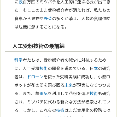
に
数
百万匹のミツバチを人工的に運ぶ必要が出てき
た。もしこのまま受粉媒介者が消えれば、私たちの
食卓から果物や
野菜
の多くが消え、人類の食糧供給
は危機に瀕することになる。
人工受粉技術の最前線
科学
者たちは、受粉媒介者の減少に対抗するため
に、人工受粉
技術
の開発を進めている。日
本
の研究
者は、
ドローン
を使った受粉実験に成功し、小型ロ
ボットが花の間を飛び回る
未来
が現実になりつつあ
る。また、静
電気
を利用して花粉を運ぶ
技術
も研究
され、ミツバチに代わる新たな方法が模索されてい
る。しかし、これらの
技術
はまだ実用化の段階には