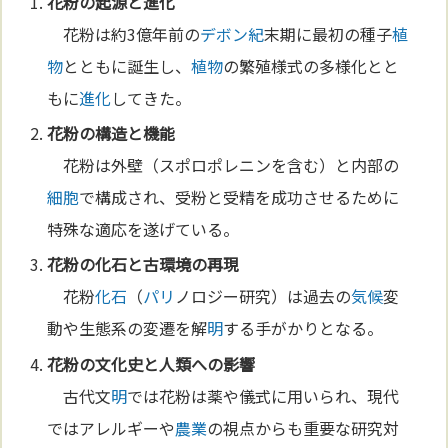
花粉の起源と
進化
花粉は約3億年前の
デボン紀
末期に最初の種子
植
物
とともに誕生し、
植物
の繁殖様式の多様化とと
もに
進化
してきた。
花粉の構造と機能
花粉は外壁（スポロポレニンを含む）と内部の
細胞
で構成され、受粉と受精を成功させるために
特殊な適応を遂げている。
花粉の
化石
と古環境の再現
花粉
化石
（
パリ
ノロジー研究）は過去の
気候
変
動や生態系の変遷を解
明
する手がかりとなる。
花粉の
文化
史と人類への影響
古代文
明
では花粉は薬や儀式に用いられ、現代
ではアレルギーや
農業
の視点からも重要な研究対