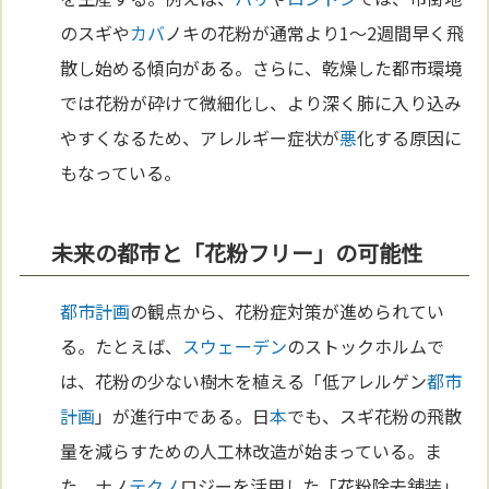
のスギや
カバ
ノキの花粉が通常より1〜2週間早く飛
散し始める傾向がある。さらに、乾燥した都市環境
では花粉が砕けて微細化し、より深く肺に入り込み
やすくなるため、アレルギー症状が
悪
化する原因に
もなっている。
未来の都市と「花粉フリー」の可能性
都市計画
の観点から、花粉症対策が進められてい
る。たとえば、
スウェーデン
のストックホルムで
は、花粉の少ない樹木を植える「低アレルゲン
都市
計画
」が進行中である。日
本
でも、スギ花粉の飛散
量を減らすための人工林改造が始まっている。ま
た、ナノ
テクノ
ロジーを活用した「花粉除去舗装」