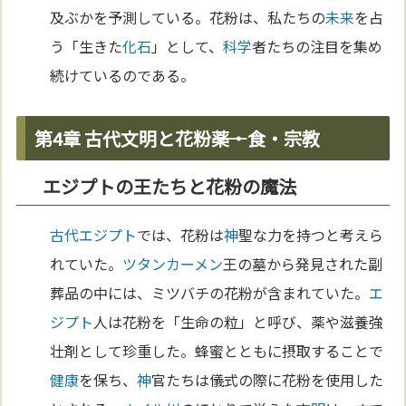
及ぶかを予測している。花粉は、私たちの
未来
を占
う「生きた
化石
」として、
科学
者たちの注目を集め
続けているのである。
第4章 古代文明と花粉――薬・食・宗教
エジプトの王たちと花粉の魔法
古代エジプト
では、花粉は
神
聖な力を持つと考えら
れていた。
ツタンカーメン
王の墓から発見された副
葬品の中には、ミツバチの花粉が含まれていた。
エ
ジプト
人は花粉を「生命の粒」と呼び、薬や滋養強
壮剤として珍重した。蜂蜜とともに摂取することで
健康
を保ち、
神
官たちは儀式の際に花粉を使用した