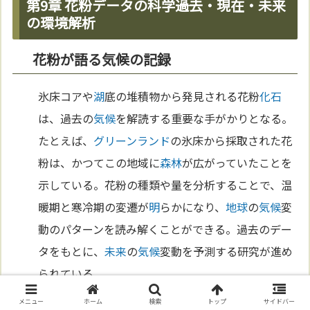
第9章 花粉データの科学――過去・現在・未来
の環境解析
花粉が語る気候の記録
氷床コアや
湖
底の堆積物から発見される花粉
化石
は、過去の
気候
を解読する重要な手がかりとなる。
たとえば、
グリーンランド
の氷床から採取された花
粉は、かつてこの地域に
森林
が広がっていたことを
示している。花粉の種類や量を分析することで、温
暖期と寒冷期の変遷が
明
らかになり、
地球
の
気候
変
動のパターンを読み解くことができる。過去のデー
タをもとに、
未来
の
気候
変動を予測する研究が進め
られている。
メニュー
ホーム
検索
トップ
サイドバー