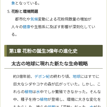
象
となっている。
花粉と環境問題
都市化や
気候
変動による花粉飛散量の増加が
人々の
健康
や生態系に及ぼす影響が深刻化してい
る。
第1章 花粉の誕生――3億年の進化史
太古の地球に現れた新たな生命戦略
約3億年前、
デボン紀
の終わり頃、
地球
にはすでに
巨大なシダやコケの森が広がっていた。しかし、こ
れらの
植物
は
水
中でしか繁殖できなかった。そんな
中、種子を持つ
植物
が登場し、環境に大きな変化を
もたらした。彼らの
武器
は「花粉」だった。
水
がな