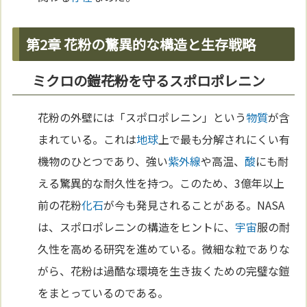
第2章 花粉の驚異的な構造と生存戦略
ミクロの鎧――花粉を守るスポロポレニン
花粉の外壁には「スポロポレニン」という
物質
が含
まれている。これは
地球
上で最も分解されにくい有
機物のひとつであり、強い
紫外線
や高温、
酸
にも耐
える驚異的な耐久性を持つ。このため、3億年以上
前の花粉
化石
が今も発見されることがある。NASA
は、スポロポレニンの構造をヒントに、
宇宙
服の耐
久性を高める研究を進めている。微細な粒でありな
がら、花粉は過酷な環境を生き抜くための完璧な鎧
をまとっているのである。