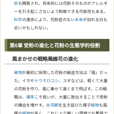
術
も開発され、将来的には花粉そのものがアレルギ
ーを引き起こさないよう制御できる可能性もある。
科学
の進歩により、花粉症のない
未来
が訪れる日も
近いかもしれない。
第6章 受粉の進化と花粉の生態学的役割
風まかせの戦略――風媒花の進化
植物
が最初に採用した花粉の輸送方法は「風」だっ
た。イネや
トウモロコシ
、スギなどは、軽くて大量
の花粉を作り、風に乗せて遠くまで飛ばす。この戦
略は、
確率
こそ低いが、大量に放出することで受粉
の機会を増やす。
氷河期
を生き延びた裸子
植物
も風
媒の
植物
が多く、これにより厳しい環境でも繁殖で