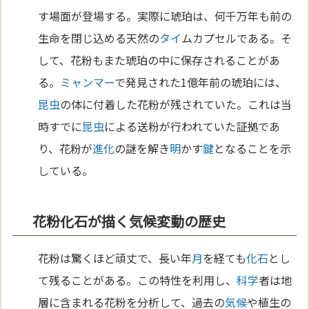
す場面が登場する。実際に琥珀は、何千万年も前の
生命を閉じ込める天然の
タイ
ムカプセルである。そ
して、花粉もまた琥珀の中に保存されることがあ
る。
ミャンマー
で発見された1億年前の琥珀には、
昆虫
の体に付着した花粉が残されていた。これは当
時すでに
昆虫
による送粉が行われていた証拠であ
り、花粉が
進化
の謎を解き
明
かす
鍵
となることを示
している。
花粉化石が描く気候変動の歴史
花粉は驚くほど頑丈で、長い年
月
を経ても
化石
とし
て残ることがある。この特性を利用し、
科学
者は地
層に含まれる花粉を分析して、過去の
気候
や植生の