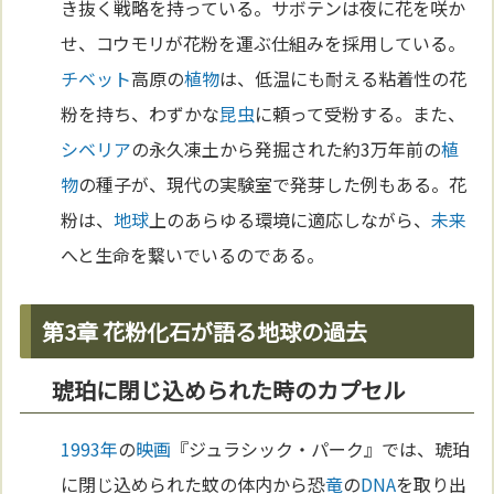
き抜く戦略を持っている。サボテンは夜に花を咲か
せ、コウモリが花粉を運ぶ仕組みを採用している。
チベット
高原の
植物
は、低温にも耐える粘着性の花
粉を持ち、わずかな
昆虫
に頼って受粉する。また、
シベリア
の永久凍土から発掘された約3万年前の
植
物
の種子が、現代の実験室で発芽した例もある。花
粉は、
地球
上のあらゆる環境に適応しながら、
未来
へと生命を繋いでいるのである。
第3章 花粉化石が語る地球の過去
琥珀に閉じ込められた時のカプセル
1993年
の
映画
『ジュラシック・パーク』では、琥珀
に閉じ込められた蚊の体内から恐
竜
の
DNA
を取り出