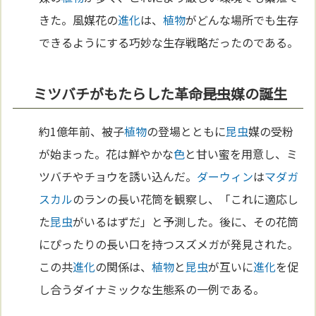
きた。風媒花の
進化
は、
植物
がどんな場所でも生存
できるようにする巧妙な生存戦略だったのである。
ミツバチがもたらした革命――昆虫媒の誕生
約1億年前、被子
植物
の登場とともに
昆虫
媒の受粉
が始まった。花は鮮やかな
色
と甘い蜜を用意し、ミ
ツバチやチョウを誘い込んだ。
ダーウィン
は
マダガ
スカル
のランの長い花筒を観察し、「これに適応し
た
昆虫
がいるはずだ」と予測した。後に、その花筒
にぴったりの長い口を持つスズメガが発見された。
この共
進化
の関係は、
植物
と
昆虫
が互いに
進化
を促
し合うダイナミックな生態系の一例である。