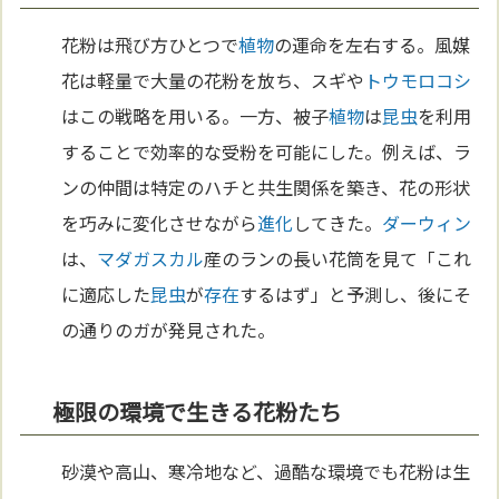
花粉は飛び方ひとつで
植物
の運命を左右する。風媒
花は軽量で大量の花粉を放ち、スギや
トウモロコシ
はこの戦略を用いる。一方、被子
植物
は
昆虫
を利用
することで効率的な受粉を可能にした。例えば、ラ
ンの仲間は特定のハチと共生関係を築き、花の形状
を巧みに変化させながら
進化
してきた。
ダーウィン
は、
マダガスカル
産のランの長い花筒を見て「これ
に適応した
昆虫
が
存在
するはず」と予測し、後にそ
の通りのガが発見された。
極限の環境で生きる花粉たち
砂漠や高山、寒冷地など、過酷な環境でも花粉は生