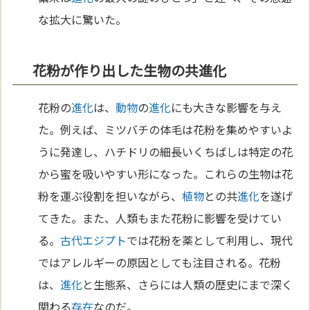
な拡大に驚いた。
花粉が作り出した生物の共進化
花粉の
進化
は、
動物
の
進化
にも大きな影響を与え
た。例えば、ミツバチの体毛は花粉を集めやすいよ
うに発達し、ハチドリの細長いくちばしは特定の花
から蜜を吸いやすい形になった。これらの生物は花
粉を運ぶ役割を担いながら、
植物
との共
進化
を遂げ
てきた。また、人類もまた花粉に影響を受けてい
る。
古代エジプト
では花粉を薬として利用し、現代
ではアレルギーの原因としても注目される。花粉
は、
進化
と生態系、さらには人類の歴史にまで深く
関わる
存在
なのだ。