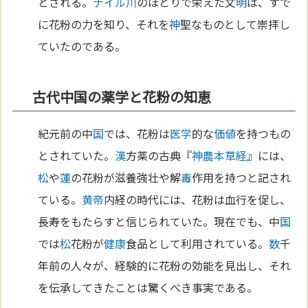
とされる。
ナイル川
のほとりで栄えた文
明
は、すで
に花粉の力を知り、それを
神
聖なものとして崇拝し
ていたのである。
古代中国の薬学と花粉の知恵
紀元前の中
国
では、花粉は
医学
的な
価値
を持つもの
とされていた。
漢
方薬の古典『
神農本草経
』には、
松
や
蓮
の花粉が滋養強壮や解
毒
作用を持つと記され
ている。
黄帝
内経の時代には、花粉は血行を促し、
長寿をもたらすと信じられていた。現在でも、中
国
では
松
花粉が
健康
食品として利用されている。
数
千
年前の人々が、経験的に花粉の効能を見出し、それ
を伝承してきたことは驚くべき事実である。