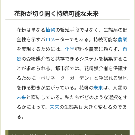
花粉が切り開く持続可能な未来
花粉は単なる
植物
の繁殖手段ではなく、生態系の健
全性を示すバ
ロメ
ーターでもある。持続可能な
農業
を実現するためには、
化学
肥料や農薬に頼らず、
自
然
の受粉媒介者と共存できるシステムを構築するこ
とが求められる。都市部では、花粉媒介者を保護す
るために「ポリネーターガーデン」と呼ばれる緑地
を作る動きが広がっている。花粉の
未来
は、人類の
未来
と直結している。私たちがどのような選択をす
るかによって、
未来
の生態系は大きく変わるのであ
る。