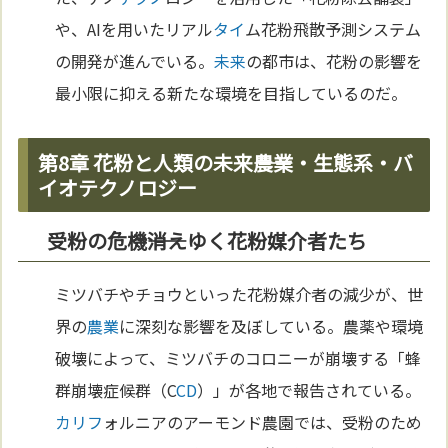
や、AIを用いたリアル
タイ
ム花粉飛散予測システム
の開発が進んでいる。
未来
の都市は、花粉の影響を
最小限に抑える新たな環境を目指しているのだ。
第8章 花粉と人類の未来――農業・生態系・バ
イオテクノロジー
受粉の危機――消えゆく花粉媒介者たち
ミツバチやチョウといった花粉媒介者の減少が、世
界の
農業
に深刻な影響を及ぼしている。農薬や環境
破壊によって、ミツバチのコロニーが崩壊する「蜂
群崩壊症候群（C
CD
）」が各地で報告されている。
カリフ
ォルニアのアーモンド農園では、受粉のため