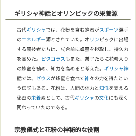
ギリシャ神話とオリンピックの栄養源
古代
ギリシャ
では、花粉を含む蜂蜜が
スポーツ
選手
の
エネルギー
源とされていた。オ
リン
ピックに出場
する競技者たちは、試合前に蜂蜜を摂取し、持久力
を高めた。
ピタゴラス
もまた、弟子たちに花粉入り
の蜂蜜を勧め、知力を高めると考えた。
ギリシャ
神
話では、
ゼウス
が蜂蜜を食べて
神
々の力を得たとい
う伝説もある。花粉は、人間の体力と
知性
を支える
秘密の
栄養
素として、古代
ギリシャ
の
文化
にも深く
関わっていたのである。
宗教儀式と花粉の神秘的な役割