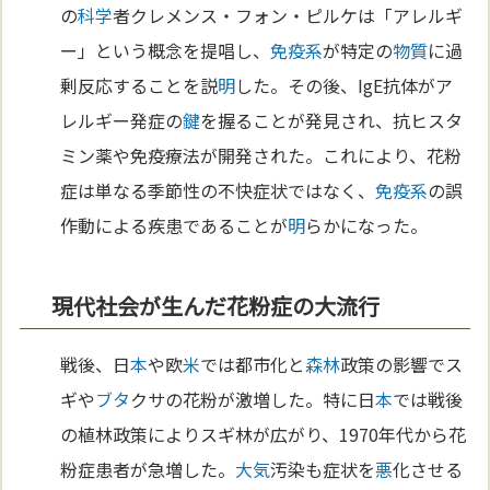
の
科学
者クレメンス・フォン・ピルケは「アレルギ
ー」という概念を提唱し、
免疫系
が特定の
物質
に過
剰反応することを説
明
した。その後、IgE抗体がア
レルギー発症の
鍵
を握ることが発見され、抗ヒスタ
ミン薬や免疫療法が開発された。これにより、花粉
症は単なる季節性の不快症状ではなく、
免疫系
の誤
作動による疾患であることが
明
らかになった。
現代社会が生んだ花粉症の大流行
戦後、日
本
や欧
米
では都市化と
森林
政策の影響でス
ギや
ブタ
クサの花粉が激増した。特に日
本
では戦後
の植林政策によりスギ林が広がり、1970年代から花
粉症患者が急増した。
大気
汚染も症状を
悪
化させる