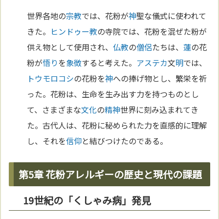
世界各地の
宗教
では、花粉が
神
聖な儀式に使われて
きた。
ヒンドゥー教
の寺院では、花粉を混ぜた粉が
供え物として使用され、
仏教
の
僧侶
たちは、
蓮
の花
粉が
悟り
を
象徴
すると考えた。
アステカ
文
明
では、
トウモロコシ
の花粉を
神
への捧げ物とし、繁栄を祈
った。花粉は、生命を生み出す力を持つものとし
て、さまざまな
文化
の
精神
世界に刻み込まれてき
た。古代人は、花粉に秘められた力を直感的に理解
し、それを
信仰
と結びつけたのである。
第5章 花粉アレルギーの歴史と現代の課題
19世紀の「くしゃみ病」発見