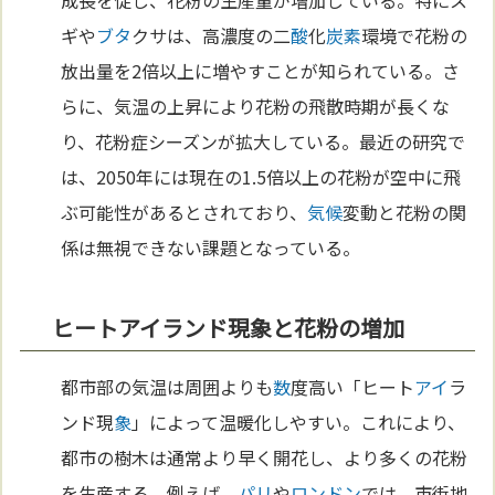
ギや
ブタ
クサは、高濃度の二
酸
化
炭素
環境で花粉の
放出量を2倍以上に増やすことが知られている。さ
らに、気温の上昇により花粉の飛散時期が長くな
り、花粉症シーズンが拡大している。最近の研究で
は、2050年には現在の1.5倍以上の花粉が空中に飛
ぶ可能性があるとされており、
気候
変動と花粉の関
係は無視できない課題となっている。
ヒートアイランド現象と花粉の増加
都市部の気温は周囲よりも
数
度高い「ヒート
アイ
ラ
ンド現
象
」によって温暖化しやすい。これにより、
都市の樹木は通常より早く開花し、より多くの花粉
を生産する。例えば、
パリ
や
ロンドン
では、市街地