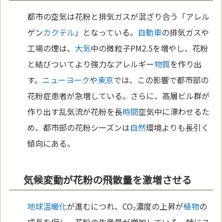
都市の空気は花粉と排気ガスが混ざり合う「アレル
ゲン
カクテル
」となっている。
自動車
の排気ガスや
工場の煙は、
大気
中の微粒子PM2.5を増やし、花粉
と結びついてより強力なアレルギー
物質
を作り出
す。
ニューヨーク
や
東京
では、この影響で都市部の
花粉症患者が急増している。さらに、高層ビル群が
作り出す乱気流が花粉を長
時間
空気中に漂わせるた
め、都市部の花粉シーズンは
自然
環境よりも長引く
傾向にある。
気候変動が花粉の飛散量を激増させる
地球温暖化
が進むにつれ、CO₂濃度の上昇が
植物
の
成長を促し、花粉の生産量が増加している。特にス