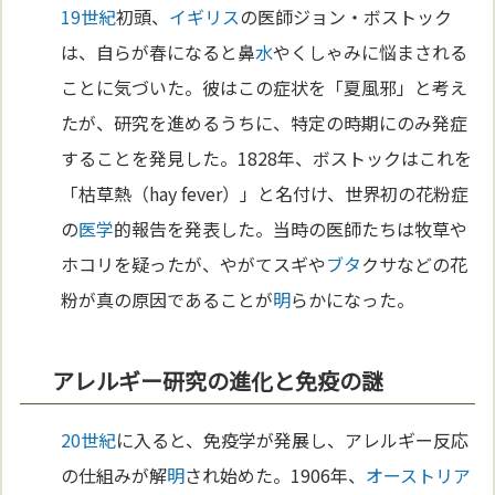
19世紀
初頭、
イギリス
の医師ジョン・ボストック
は、自らが春になると鼻
水
やくしゃみに悩まされる
ことに気づいた。彼はこの症状を「夏風邪」と考え
たが、研究を進めるうちに、特定の時期にのみ発症
することを発見した。1828年、ボストックはこれを
「枯草熱（hay fever）」と名付け、世界初の花粉症
の
医学
的報告を発表した。当時の医師たちは牧草や
ホコリを疑ったが、やがてスギや
ブタ
クサなどの花
粉が真の原因であることが
明
らかになった。
アレルギー研究の進化と免疫の謎
20世紀
に入ると、免疫学が発展し、アレルギー反応
の仕組みが解
明
され始めた。1906年、
オーストリア