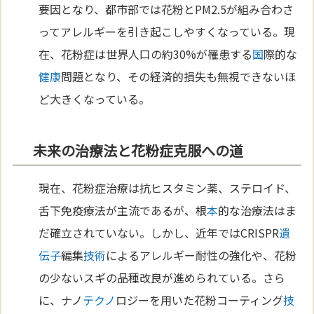
要因となり、都市部では花粉とPM2.5が組み合わさ
ってアレルギーを引き起こしやすくなっている。現
在、花粉症は世界人口の約30%が罹患する
国
際的な
健康
問題となり、その経済的損失も無視できないほ
ど大きくなっている。
未来の治療法と花粉症克服への道
現在、花粉症治療は抗ヒスタミン薬、ステロイド、
舌下免疫療法が主流であるが、根
本
的な治療法はま
だ確立されていない。しかし、近年ではCRISPR
遺
伝子
編集
技術
によるアレルギー耐性の強化や、花粉
の少ないスギの品種改良が進められている。さら
に、ナノ
テクノ
ロジーを用いた花粉コーティング
技