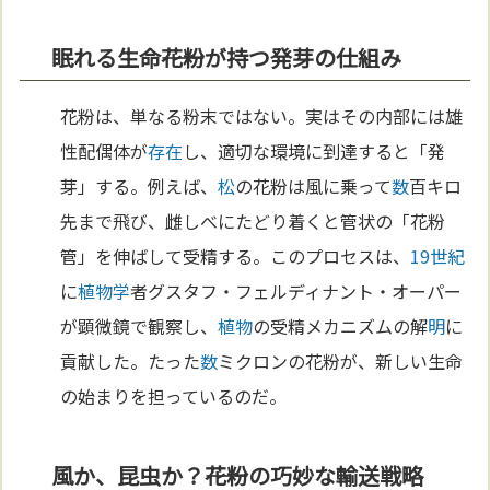
眠れる生命――花粉が持つ発芽の仕組み
花粉は、単なる粉末ではない。実はその内部には雄
性配偶体が
存在
し、適切な環境に到達すると「発
芽」する。例えば、
松
の花粉は風に乗って
数
百キロ
先まで飛び、雌しべにたどり着くと管状の「花粉
管」を伸ばして受精する。このプロセスは、
19世紀
に
植物学
者グスタフ・フェルディナント・オーパー
が顕微鏡で観察し、
植物
の受精メカニズムの解
明
に
貢献した。たった
数
ミクロンの花粉が、新しい生命
の始まりを担っているのだ。
風か、昆虫か？――花粉の巧妙な輸送戦略