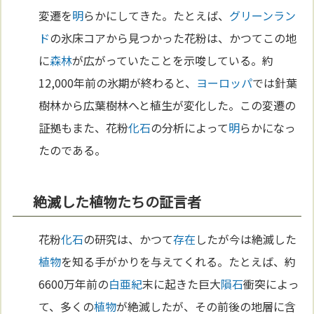
変遷を
明
らかにしてきた。たとえば、
グリーンラン
ド
の氷床コアから見つかった花粉は、かつてこの地
に
森林
が広がっていたことを示唆している。約
12,000年前の氷期が終わると、
ヨーロッパ
では針葉
樹林から広葉樹林へと植生が変化した。この変遷の
証拠もまた、花粉
化石
の分析によって
明
らかになっ
たのである。
絶滅した植物たちの証言者
花粉
化石
の研究は、かつて
存在
したが今は絶滅した
植物
を知る手がかりを与えてくれる。たとえば、約
6600万年前の
白亜紀
末に起きた巨大
隕石
衝突によっ
て、多くの
植物
が絶滅したが、その前後の地層に含