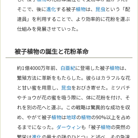
そこで、後に
進化
する被子
植物
は、
昆虫
という「配
達員」を利用することで、より効率的に花粉を運ぶ
仕組みを発展させていった。
被子植物の誕生と花粉革命
約1億4000万年前、
白亜紀
に登場した被子
植物
は、
繁殖方法に革新をもたらした。彼らはカラフルな花
と甘い蜜を用意し、
昆虫
をおびき寄せた。ミツバチ
やチョウが花の蜜を吸う際に、体に花粉を付け、そ
れを別の花へと運ぶ。この戦略は驚異的な成功を収
め、やがて被子
植物
は
地球
の
植物
の90%以上を占め
るまでになった。
ダーウィン
も「被子
植物
の突然の
繁栄は
進化
の最大の謎のひとつ」と述べ、その急速