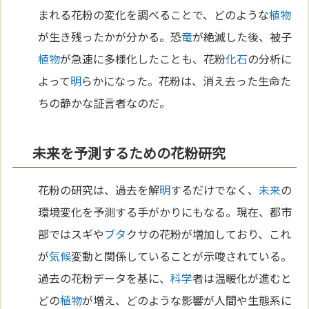
まれる花粉の変化を調べることで、どのような
植物
が生き残ったかが分かる。恐
竜
が絶滅した後、被子
植物
が急速に多様化したことも、花粉
化石
の分析に
よって
明
らかになった。花粉は、消え去った生命た
ちの静かな証言者なのだ。
未来を予測するための花粉研究
花粉の研究は、過去を解
明
するだけでなく、
未来
の
環境変化を予測する手がかりにもなる。現在、都市
部ではスギや
ブタ
クサの花粉が増加しており、これ
が
気候
変動と関係していることが示唆されている。
過去の花粉データを基に、
科学
者は温暖化が進むと
どの
植物
が増え、どのような影響が人間や生態系に