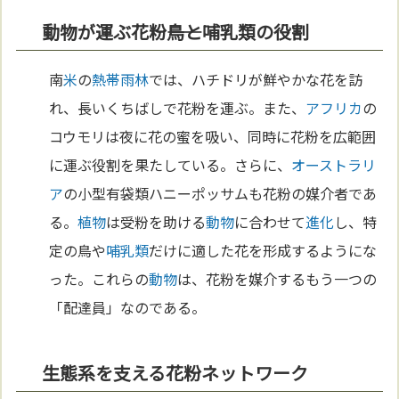
動物が運ぶ花粉――鳥と哺乳類の役割
南
米
の
熱帯雨林
では、ハチドリが鮮やかな花を訪
れ、長いくちばしで花粉を運ぶ。また、
アフリカ
の
コウモリは夜に花の蜜を吸い、同時に花粉を広範囲
に運ぶ役割を果たしている。さらに、
オーストラリ
ア
の小型有袋類ハニーポッサムも花粉の媒介者であ
る。
植物
は受粉を助ける
動物
に合わせて
進化
し、特
定の鳥や
哺乳類
だけに適した花を形成するようにな
った。これらの
動物
は、花粉を媒介するもう一つの
「配達員」なのである。
生態系を支える花粉ネットワーク