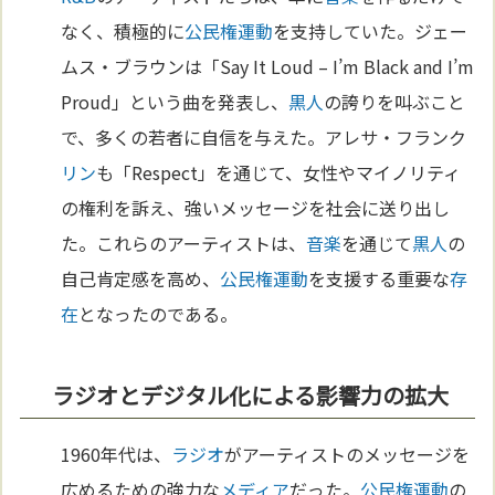
なく、積極的に
公民権運動
を支持していた。ジェー
ムス・ブラウンは「Say It Loud – I’m Black and I’m
Proud」という曲を発表し、
黒人
の誇りを叫ぶこと
で、多くの若者に自信を与えた。アレサ・フランク
リン
も「Respect」を通じて、女性やマイノリティ
の権利を訴え、強いメッセージを社会に送り出し
た。これらのアーティストは、
音楽
を通じて
黒人
の
自己肯定感を高め、
公民権運動
を支援する重要な
存
在
となったのである。
ラジオとデジタル化による影響力の拡大
1960年代は、
ラジオ
がアーティストのメッセージを
広めるための強力な
メディア
だった。
公民権運動
の