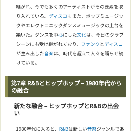
継がれ、今でも多くのアーティストがその要素を取
り入れている。
ディスコ
もまた、ポップミュージッ
クやエレクトロニックダンスミュージックの土台を
築いた。ダンスを中
心
にした
文化
は、今日のクラブ
シーンにも受け継がれており、
ファンク
と
ディスコ
が生み出した
音楽
は、時代を超えて人々を踊らせ続
けている。
第7章 R&Bとヒップホップ – 1980年代から
の融合
新たな融合 – ヒップホップとR&Bの出会
い
1980年代に入ると、
R&B
は新しい
音楽
ジャンルであ