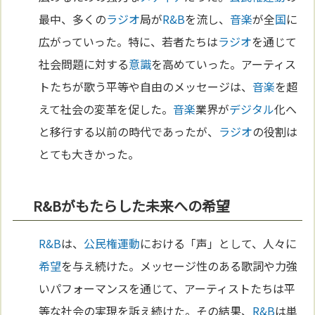
最中、多くの
ラジオ
局が
R&B
を流し、
音楽
が全
国
に
広がっていった。特に、若者たちは
ラジオ
を通じて
社会問題に対する
意識
を高めていった。アーティス
トたちが歌う平等や自由のメッセージは、
音楽
を超
えて社会の変革を促した。
音楽
業界が
デジタル
化へ
と移行する以前の時代であったが、
ラジオ
の役割は
とても大きかった。
R&Bがもたらした未来への希望
R&B
は、
公民権運動
における「声」として、人々に
希望
を与え続けた。メッセージ性のある歌詞や力強
いパフォーマンスを通じて、アーティストたちは平
等な社会の実現を訴え続けた。その結果、
R&B
は単