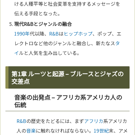
ける人種平等と社会変革を支持するメッセージを
伝える手段となった。
現代
R&B
とジャンルの融合
1990年
代以降、
R&B
は
ヒップホップ
、ポップ、エ
レクトロなど他のジャンルと融合し、新たなス
タ
イ
ルと人気を生み出している。
第1章 ルーツと起源 – ブルースとジャズの
交差点
音楽の出発点 – アフリカ系アメリカ人の
伝統
R&B
の歴史をたどるには、まず
アフリカ
系アメリカ
人の
音楽
に触れなければならない。
19世紀
末、アメ