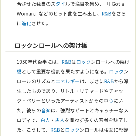
合させた独自のス
タイ
ルで注目を集め、「I Got a
Woman」などのヒット曲を生み出し、
R&B
をさら
に
進化
させた。
ロックンロールへの架け橋
1950年代後半には、
R&B
は
ロック
ンロールへの架け
橋
として重要な役割を果たすようになる。
ロック
ン
ロールのリズムと
エネルギー
は、まさに
R&B
から派
生したものであり、リトル・リチャードやチャッ
ク・ベリーといったアーティストがその中
心
にい
た。彼らの
音楽
は、強烈なビートとキャッチーなメ
ロディで、
白人
・
黒人
を問わず多くの若者を魅了し
た。こうして、
R&B
と
ロック
ンロールは相互に影響