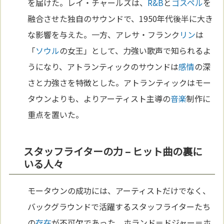
を届けた。レイ・チャールズは、
R&B
と
ゴスペル
を
融合させた独自のサウンドで、1950年代後半に大き
な影響を与えた。一方、アレサ・フランク
リン
は
「
ソウル
の女王」として、力強い歌声で知られるよ
うになり、アトランティックのサウンドは
感情
の深
さと力強さを特徴とした。アトランティックはモー
タウンよりも、よりアーティスト主導の
音楽
制作に
重点を置いた。
スタッフライターの力 – ヒット曲の裏に
いる人々
モータウンの成功には、アーティストだけでなく、
バックグラウンドで活躍するスタッフライターたち
の
存在
が不可欠であった。ホランド＝ドジャー＝ホ