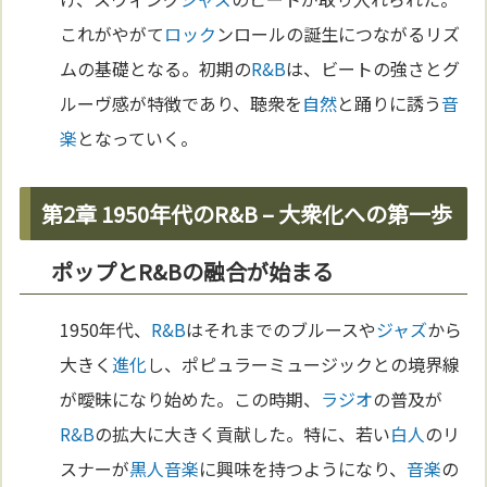
これがやがて
ロック
ンロールの誕生につながるリズ
ムの基礎となる。初期の
R&B
は、ビートの強さとグ
ルーヴ感が特徴であり、聴衆を
自然
と踊りに誘う
音
楽
となっていく。
第2章 1950年代のR&B – 大衆化への第一歩
ポップとR&Bの融合が始まる
1950年代、
R&B
はそれまでのブルースや
ジャズ
から
大きく
進化
し、ポピュラーミュージックとの境界線
が曖昧になり始めた。この時期、
ラジオ
の普及が
R&B
の拡大に大きく貢献した。特に、若い
白人
のリ
スナーが
黒人
音楽
に興味を持つようになり、
音楽
の