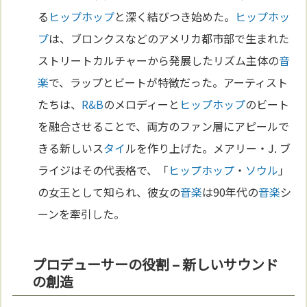
る
ヒップホップ
と深く結びつき始めた。
ヒップホッ
プ
は、ブロンクスなどのアメリカ都市部で生まれた
ストリートカルチャーから発展したリズム主体の
音
楽
で、ラップとビートが特徴だった。アーティスト
たちは、
R&B
のメロディーと
ヒップホップ
のビート
を融合させることで、両方のファン層にアピールで
きる新しいス
タイ
ルを作り上げた。メアリー・J. ブ
ライジはその代表格で、「
ヒップホップ
・
ソウル
」
の女王として知られ、彼女の
音楽
は90年代の
音楽
シ
ーンを牽引した。
プロデューサーの役割 – 新しいサウンド
の創造