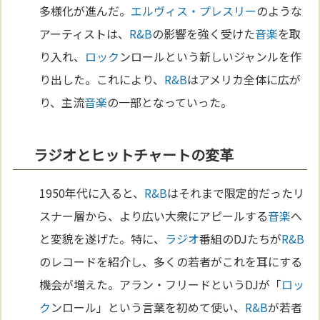
多様化が進んだ。
エルヴィス・プレスリー
のような
アーティストは、
R&B
の影響を強く受けた
音楽
を取
り入れ、
ロック
ンロールという新しいジャンルを作
り出した。これにより、
R&B
はアメリカ全体に広が
り、主流
音楽
の一部となっていった。
ラジオとヒットチャートの変革
1950年代に入ると、
R&B
はそれまで限定的だったリ
スナー層から、より広い大衆にアピールする
音楽
へ
と変貌を遂げた。特に、
ラジオ
番組のDJたちが
R&B
のレコードを紹介し、多くの若者がこれを耳にする
機会が増えた。アラン・フリードというDJが「
ロッ
ク
ンロール」という言葉を初めて使い、
R&B
が若者