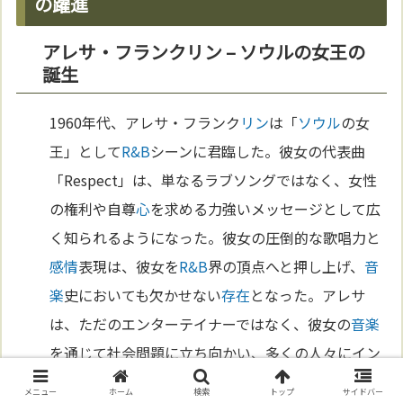
の躍進
アレサ・フランクリン – ソウルの女王の
誕生
1960年代、アレサ・フランク
リン
は「
ソウル
の女
王」として
R&B
シーンに君臨した。彼女の代表曲
「Respect」は、単なるラブソングではなく、女性
の権利や自尊
心
を求める力強いメッセージとして広
く知られるようになった。彼女の圧倒的な歌唱力と
感情
表現は、彼女を
R&B
界の頂点へと押し上げ、
音
楽
史においても欠かせない
存在
となった。アレサ
は、ただのエンターテイナーではなく、彼女の
音楽
を通じて社会問題に立ち向かい、多くの人々にイン
スピレーションを与え続けた。
メニュー
ホーム
検索
トップ
サイドバー