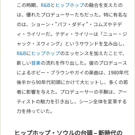
この時期、
R&B
と
ヒップホップ
の融合を支えたの
は、優れたプロデューサーたちだった。特に有名な
のは、ショーン・”パフ・ダディ”・コムズやテデ
ィ・ライリーだ。テディ・ライリーは「ニュー・ジ
ャック・スウィング」というサウンドを生み出し、
R&B
に
ヒップホップ
のエッセンスを加えたことで、
新しい
音楽
の流れを作り出した。彼のプロデュース
によるボビー・ブラウンやガイの楽曲は、1980年代
後半から90年代初頭にかけて大ヒットし、多くの若
者に影響を与えた。プロデューサーの手腕は、アー
ティストの魅力を引き出し、シーン全体を変革する
力を持っていた。
ヒップホップ・ソウルの台頭 – 新時代の