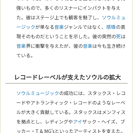
強いもので、多くのリスナーにインパクトを与え
た。彼はステージ上でも観客を魅了し、
ソウルミュ
ージック
が単なる
音楽
ジャンルではなく、
感情
の表
現そのものだということを示した。彼の突然の
死
は
音楽
界に衝撃を与えたが、彼の
音楽
は今も生き続け
ている。
レコードレーベルが支えたソウルの拡大
ソウルミュージック
の成功には、スタックス・レコ
ードやアトランティック・レコードのようなレーベ
ルが大きく貢献している。スタックスはメンフィス
を拠点とし、レディングや
アイ
ザック・ヘイズ、ブ
ッカー・T & MG’sといったアーティストを支えた。