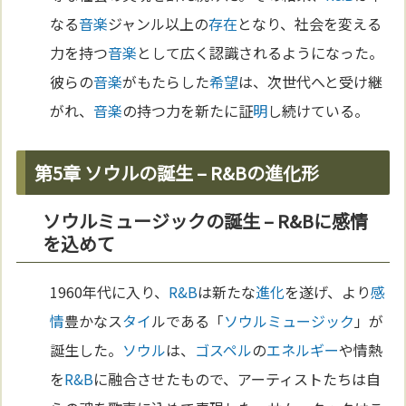
なる
音楽
ジャンル以上の
存在
となり、社会を変える
力を持つ
音楽
として広く認識されるようになった。
彼らの
音楽
がもたらした
希望
は、次世代へと受け継
がれ、
音楽
の持つ力を新たに証
明
し続けている。
第5章 ソウルの誕生 – R&Bの進化形
ソウルミュージックの誕生 – R&Bに感情
を込めて
1960年代に入り、
R&B
は新たな
進化
を遂げ、より
感
情
豊かなス
タイ
ルである「
ソウルミュージック
」が
誕生した。
ソウル
は、
ゴスペル
の
エネルギー
や情熱
を
R&B
に融合させたもので、アーティストたちは自