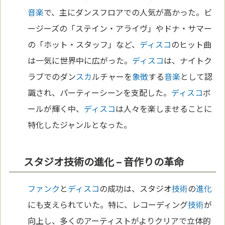
音楽
で、主にダンスフロアでの人気が高かった。ビ
ージーズの「ステイン・アライヴ」やドナ・サマー
の「ホット・スタッフ」など、
ディスコ
のヒット曲
は一気に世界中に広がった。
ディスコ
は、ナイトク
ラブでのダン
スカ
ルチャーを
象徴
する
音楽
として認
識され、パーティーシーンを支配した。
ディスコ
ボ
ールが輝く中、
ディスコ
は人々を楽しませることに
特化したジャンルとなった。
スタジオ技術の進化 – 音作りの革命
ファンク
と
ディスコ
の成功は、スタジオ
技術
の
進化
にも支えられていた。特に、レコーディング
技術
が
向上し、多くのアーティストがよりクリアで立体的