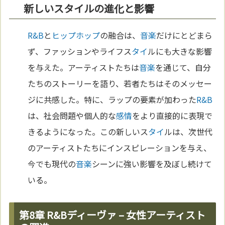
新しいスタイルの進化と影響
R&B
と
ヒップホップ
の融合は、
音楽
だけにとどまら
ず、ファッションやライフス
タイ
ルにも大きな影響
を与えた。アーティストたちは
音楽
を通じて、自分
たちのストーリーを語り、若者たちはそのメッセー
ジに共感した。特に、ラップの要素が加わった
R&B
は、社会問題や個人的な
感情
をより直接的に表現で
きるようになった。この新しいス
タイ
ルは、次世代
のアーティストたちにインスピレーションを与え、
今でも現代の
音楽
シーンに強い影響を及ぼし続けて
いる。
第8章 R&Bディーヴァ – 女性アーティスト