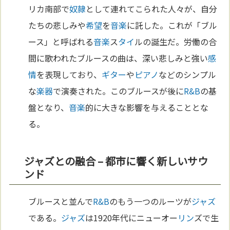
リカ南部で
奴隷
として連れてこられた人々が、自分
たちの悲しみや
希望
を
音楽
に託した。これが「ブル
ース」と呼ばれる
音楽
ス
タイ
ルの誕生だ。労働の合
間に歌われたブルースの曲は、深い悲しみと強い
感
情
を表現しており、
ギター
や
ピアノ
などのシンプル
な
楽器
で演奏された。このブルースが後に
R&B
の基
盤となり、
音楽
的に大きな影響を与えることとな
る。
ジャズとの融合 – 都市に響く新しいサウ
ンド
ブルースと並んで
R&B
のもう一つのルーツが
ジャズ
である。
ジャズ
は1920年代にニューオー
リン
ズで生