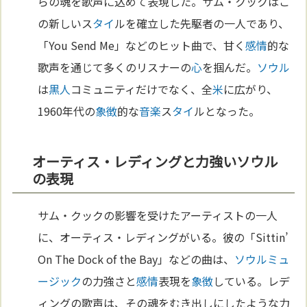
らの魂を歌声に込めて表現した。サム・クックはこ
の新しいス
タイ
ルを確立した先駆者の一人であり、
「You Send Me」などのヒット曲で、甘く
感情
的な
歌声を通じて多くのリスナーの
心
を掴んだ。
ソウル
は
黒人
コミュニティだけでなく、全
米
に広がり、
1960年代の
象徴
的な
音楽
ス
タイ
ルとなった。
オーティス・レディングと力強いソウル
の表現
サム・クックの影響を受けたアーティストの一人
に、オーティス・レディングがいる。彼の「Sittin’
On The Dock of the Bay」などの曲は、
ソウルミュ
ージック
の力強さと
感情
表現を
象徴
している。レデ
ィングの歌声は、その魂をむき出しにしたような力