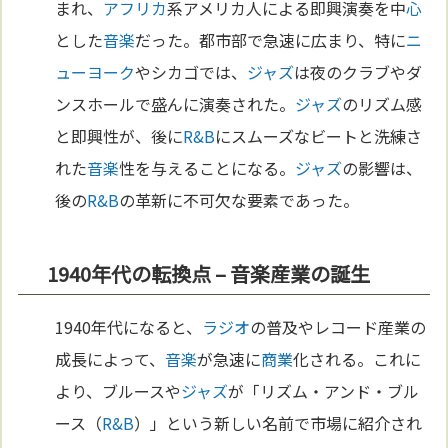
まれ、
アフリカ
系アメリカ人による即興演奏を中
心
とした
音楽
だった。都市部で急速に広まり、特に
ニ
ューヨーク
やシカゴでは、
ジャズ
は夜のクラブやダ
ンスホールで盛んに演奏された。
ジャズ
のリズム感
と即興性が、後に
R&B
にスムーズなビートと洗練さ
れた
音楽
性を与えることになる。
ジャズ
の影響は、
後の
R&B
の革新に不可欠な要素であった。
1940年代の転換点 – 音楽産業の誕生
1940年代になると、
ラジオ
の普及やレコード産業の
成長によって、
音楽
が急速に
商業
化される。これに
より、ブルースや
ジャズ
が「リズム・アンド・ブル
ース（
R&B
）」という新しい名前で市場に紹介され