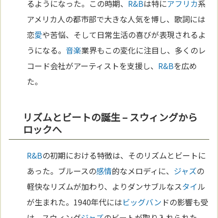
るようになった。この時期、
R&B
は特に
アフリカ
系
アメリカ人の都市部で大きな人気を博し、歌詞には
恋
愛
や苦悩、そして日常生活の喜びが表現されるよ
うになる。
音楽
業界もこの変化に注目し、多くのレ
コード会社がアーティストを支援し、
R&B
を広め
た。
リズムとビートの誕生 – スウィングから
ロックへ
R&B
の初期における特徴は、そのリズムとビートに
あった。ブルースの
感情
的なメロディに、
ジャズ
の
軽快なリズムが加わり、よりダンサブルなス
タイ
ル
が生まれた。1940年代には
ビッグバン
ドの影響も受
け、スウィング
ジャズ
のビートが取り入れられた。