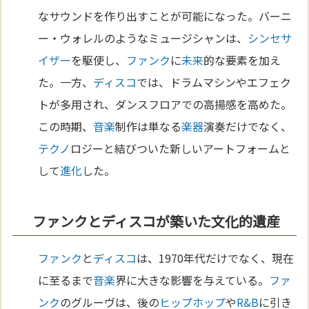
なサウンドを作り出すことが可能になった。バーニ
ー・ウォレルのようなミュージシャンは、
シンセサ
イザー
を駆使し、
ファンク
に
未来
的な要素を加え
た。一方、
ディスコ
では、ドラムマシンやエフェク
トが多用され、ダンスフロアでの高揚感を高めた。
この時期、
音楽
制作は単なる
楽器
演奏だけでなく、
テクノ
ロジーと結びついた新しいアートフォームと
して
進化
した。
ファンクとディスコが築いた文化的遺産
ファンク
と
ディスコ
は、1970年代だけでなく、現在
に至るまで
音楽
界に大きな影響を与えている。
ファ
ンク
のグルーヴは、後の
ヒップホップ
や
R&B
に引き