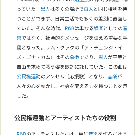
っていた。
黒人
は多くの場所で
白人
と同じ権利を持
つことができず、日常生活でも多くの差別に直面し
ていた。そんな時代、
R&B
は単なる
娯楽
としての
音
楽
ではなく、社会的なメッセージを伝える重要な手
段となった。サム・クックの「ア・チェンジ・イ
ズ・ゴナ・カム」はその
象徴
であり、
黒人
が平等と
自由を求めて戦う姿を歌詞に託していた。この曲は
公民権運動
のアンセム（応援歌）となり、
音楽
が
人々の
心
を動かし、社会を変える力を持つことを示
した。
公民権運動とアーティストたちの役割
R&B
のアーティストたちは、単に
音楽
を作るだけで