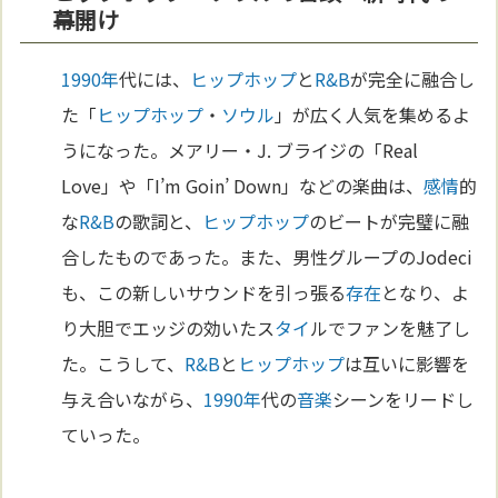
幕開け
1990年
代には、
ヒップホップ
と
R&B
が完全に融合し
た「
ヒップホップ
・
ソウル
」が広く人気を集めるよ
うになった。メアリー・J. ブライジの「Real
Love」や「I’m Goin’ Down」などの楽曲は、
感情
的
な
R&B
の歌詞と、
ヒップホップ
のビートが完璧に融
合したものであった。また、男性グループのJodeci
も、この新しいサウンドを引っ張る
存在
となり、よ
り大胆でエッジの効いたス
タイ
ルでファンを魅了し
た。こうして、
R&B
と
ヒップホップ
は互いに影響を
与え合いながら、
1990年
代の
音楽
シーンをリードし
ていった。