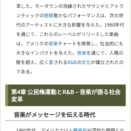
革した。モータウンの洗練されたサウンドとアトラ
ンティックの
感情
豊かなパフォーマンスは、次の世
代のアーティストに大きな影響を与えた。1960年代
を通じて、これらのレーベルがリリースした楽曲
は、アメリカの
音楽
チャートを席巻し、社会的にも
大きなインパクトを与えた。
音楽
を通じて、人種の
壁を超え、広く
愛
される
R&B
の
文化
が確立されたの
である。
第4章 公民権運動とR&B – 音楽が語る社会
変革
音楽がメッセージを伝える時代
1960年代、アメリカでは
人種差別
が深刻な問題とな