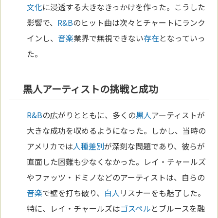
文化
に浸透する大きなきっかけを作った。こうした
影響で、
R&B
のヒット曲は次々とチャートにランク
インし、
音楽
業界で無視できない
存在
となっていっ
た。
黒人アーティストの挑戦と成功
R&B
の広がりとともに、多くの
黒人
アーティストが
大きな成功を収めるようになった。しかし、当時の
アメリカでは
人種差別
が深刻な問題であり、彼らが
直面した困難も少なくなかった。レイ・チャールズ
やファッツ・ドミノなどのアーティストは、自らの
音楽
で壁を打ち破り、
白人
リスナーをも魅了した。
特に、レイ・チャールズは
ゴスペル
とブルースを融