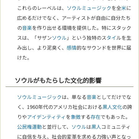
これらのレーベルは、
ソウルミュージック
を全
米
に
広めるだけでなく、アーティストが自由に自分たち
の
音楽
を作り出せる環境を提供した。特にスタック
スは、「サザン
ソウル
」という独特のス
タイ
ルを生
み出し、より泥臭く、
感情
的なサウンドを世界に届
けた。
ソウルがもたらした文化的影響
ソウルミュージック
は、単なる
音楽
としてだけでな
く、1960年代のアメリカ社会における
黒人
文化
の誇
りや
アイデンティティ
を
象徴
する
存在
でもあった。
公民権運動
と並行して、
ソウル
は
黒人
コミュニティ
に自信を与え、社会的変革を求める力強い声となっ