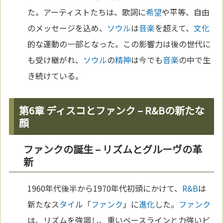
た。アーティストたちは、歌詞に
希望
や平等、自由
のメッセージを込め、
ソウル
は
音楽
を超えて、
文化
的な運動の一部となった。この影響力は後の世代に
も受け継がれ、
ソウル
の
精神
は今でも
音楽
の中で生
き続けている。
第6章 ディスコとファンク – R&Bの新たな
顔
ファンクの誕生 – リズムとグルーヴの革
新
1960年代後半から1970年代初頭にかけて、
R&B
は
新たなス
タイ
ル「
ファンク
」に
進化
した。
ファンク
は、リズムを強調し、重いベースラインと力強いビ