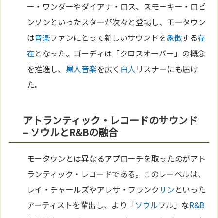
ー・ワンダーやダイアナ・ロス、スモーキー・ロビ
ンソンといったスターが次々と登場し、モータウン
は
音楽
ファンにとって新しいサウンドを
象徴
する
存
在
となった。ゴーディは「クロスオーバー」の概念
を推進し、
黒人
音楽
を広く
白人
リスナーにも届け
た。
アトランティック・レコードのサウンド
– ソウルとR&Bの融合
モータウンとは異なるアプローチを取ったのがアト
ランティック・レコードである。このレーベルは、
レイ・チャールズやアレサ・フランク
リン
といった
アーティストを輩出し、より「
ソウル
フル」な
R&B