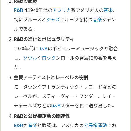
R&B
の起源
R&B
は1940年代の
アフリカ
系アメリカ人の
音楽
、
特にブルースと
ジャズ
にルーツを持つ
音楽
ジャン
ルである。
R&B
の
進化
とポピュラリティ
1950年代に
R&B
はポピュラーミュージックと融合
し、
ソウル
や
ロック
ンロールの発展に影響を与え
た。
主要アーティストとレーベルの役割
モータウンやアトランティック・レコードなどの
レーベルが、スティーヴィー・ワンダー、レイ・
チャールズなどの
R&B
スターを世に送り出した。
R&B
と
公民権運動
の関連性
R&B
の
音楽
と歌詞は、アメリカの
公民権運動
にお