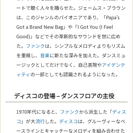
ートで聴く人々を踊らせた。ジェームス・ブラウン
は、このジャンルのパイオニアであり、「Papa’s
Got a Brand New Bag」や「I Got You (I Feel
Good)」などでその革新的なサウンドを世に広め
た。
ファンク
は、シンプルなメロディよりもリズム
を重視し、
音楽
に新たな深みを加えた。ダンスミュ
ージックとしてだけでなく、自己表現や
アイデンテ
ィティ
の一部としても認識されるようになった。
ディスコの登場 – ダンスフロアの主役
1970年代になると、
ファンク
から派生した「
ディス
コ
」が大
流行
した。
ディスコ
は、グルーヴィーなベ
ースラインとキャッチーなメロディを組み合わせた