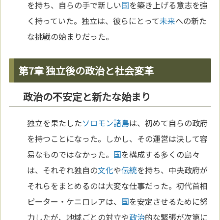
を持ち、自らの手で新しい
国
を築き上げる意志を強
く持っていた。独立は、彼らにとって
未来
への新た
な挑戦の始まりだった。
第7章 独立後の政治と社会変革
政治の不安定と新たな始まり
独立を果たした
ソロモン諸島
は、初めて自らの政府
を持つことになった。しかし、その運営は決して容
易なものではなかった。
国
を構成する多くの島々
は、それぞれ独自の
文化
や
伝統
を持ち、中央政府が
それらをまとめるのは大変な仕事だった。初代首相
ピーター・ケニロレアは、
国
を安定させるために努
力したが、地域ごとの対立や
政治
的な緊張が次第に