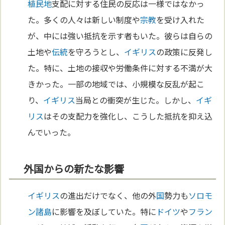
植民地
支配に対する住民の反応は一様ではなかっ
た。多くの人々は新しい制度や
宗教
を受け入れた
が、中には強い抵抗を示す者もいた。彼らは自らの
土地や
伝統
を守ろうとし、
イギリス
の政策に反発し
た。特に、土地の接収や労働条件に対する不満が大
きかった。一部の地域では、小規模な反乱が起こ
り、
イギリス
当局との衝突が生じた。しかし、
イギ
リス
はその支配力を強化し、こうした抵抗を抑え込
んでいった。
外国からの新たな影響
イギリス
の進出だけでなく、他の外
国
勢力も
ソロモ
ン諸島
に影響を及ぼしていた。特に
ドイツ
や
フラン