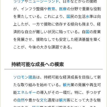
ラリア
や
ニュージーランド
、日
本
などからの援助
が、インフラ整備や
教育
、
医療
の分野で重要な役割
を果たしている。これにより、
国
民の生活
水
準は向
上したが、一方で援助に依存する傾向も強まり、経
済的な自立が難しい状況に陥っている。自
国
の産業
を発展させ、援助なしでも安定した経済基盤を築く
ことが、今後の大きな課題である。
持続可能な成長への模索
ソロモン諸島
は、持続可能な経済成長を目指して新
たな取り組みを始めている。
観光
業の発展や再生可
能
エネルギー
の導入がその一環だ。特に、手つかず
の
自然
や豊かな
文化
遺産は
観光
客にとって大きな魅