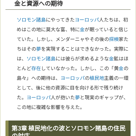
金と資源への期待
ソロモン諸島
にやってきた
ヨーロッパ
人たちは、初
めはこの地に莫大な富、特に
金
が眠っていると信じ
ていた。しかし、メンダーニャやその後の
探検
家た
ちはその
夢
を実現することはできなかった。実際に
は、
ソロモン諸島
には彼らが求めるような
金
鉱はほ
とんど
存在
していなかった。しかし、この「黄
金
の
島々」への期待は、
ヨーロッパ
の
植民地
主義の一環
として、後に他の資源に目を向ける形で残り続け
た。
ヨーロッパ
人が抱いた
夢
と現実のギャップが、
この地に複雑な影響を与えた。
第3章 植民地化の波とソロモン諸島の住民
の対応