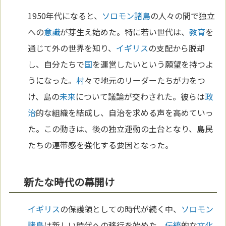
1950年代になると、
ソロモン諸島
の人々の間で独立
への
意識
が芽生え始めた。特に若い世代は、
教育
を
通じて外の世界を知り、
イギリス
の支配から脱却
し、自分たちで
国
を運営したいという願望を持つよ
うになった。
村
々で地元のリーダーたちが力をつ
け、島の
未来
について議論が交わされた。彼らは
政
治
的な組織を結成し、自治を求める声を高めていっ
た。この動きは、後の独立運動の土台となり、島民
たちの連帯感を強化する要因となった。
新たな時代の幕開け
イギリス
の保護領としての時代が続く中、
ソロモン
諸島
は新しい時代への移行を始めた。
伝統
的な
文化