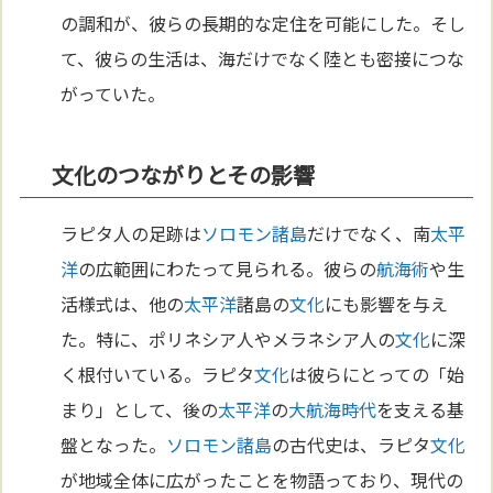
の調和が、彼らの長期的な定住を可能にした。そし
て、彼らの生活は、海だけでなく陸とも密接につな
がっていた。
文化のつながりとその影響
ラピタ人の足跡は
ソロモン諸島
だけでなく、南
太平
洋
の広範囲にわたって見られる。彼らの
航海術
や生
活様式は、他の
太平洋
諸島の
文化
にも影響を与え
た。特に、ポリネシア人やメラネシア人の
文化
に深
く根付いている。ラピタ
文化
は彼らにとっての「始
まり」として、後の
太平洋
の
大航海時代
を支える基
盤となった。
ソロモン諸島
の古代史は、ラピタ
文化
が地域全体に広がったことを物語っており、現代の