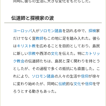
同時に彼らの生活に大きな変化をもたらした。
伝道師と探検家の波
ヨーロッパ
人が
ソロモン諸島
を訪れる中で、
探検
家
だけでなく宣
教師
もこの地に足を踏み入れた。彼ら
は
キリスト教
を広めることを目的としており、島民
に新しい
宗教
や西洋の
文化
を伝えた。特に
カトリッ
ク教会
の伝道師たちは、島民と深く関わりを持とう
としたが、その過程で多くの抵抗にも直面した。こ
れにより、
ソロモン諸島
の人々の生活や
信仰
が徐々
に変わり始めたが、同時に
伝統
的な
文化
や
信仰
を守
ろうとする動きもあった。