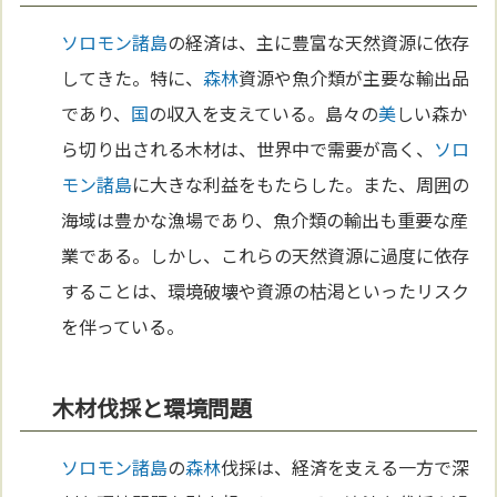
ソロモン諸島
の経済は、主に豊富な天然資源に依存
してきた。特に、
森林
資源や魚介類が主要な輸出品
であり、
国
の収入を支えている。島々の
美
しい森か
ら切り出される木材は、世界中で需要が高く、
ソロ
モン諸島
に大きな利益をもたらした。また、周囲の
海域は豊かな漁場であり、魚介類の輸出も重要な産
業である。しかし、これらの天然資源に過度に依存
することは、環境破壊や資源の枯渇といったリスク
を伴っている。
木材伐採と環境問題
ソロモン諸島
の
森林
伐採は、経済を支える一方で深