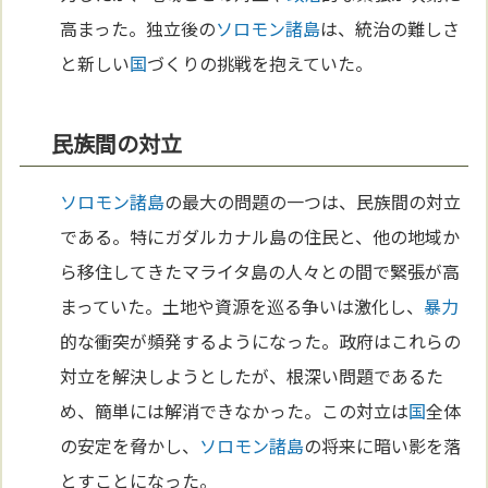
高まった。独立後の
ソロモン諸島
は、統治の難しさ
と新しい
国
づくりの挑戦を抱えていた。
民族間の対立
ソロモン諸島
の最大の問題の一つは、民族間の対立
である。特にガダルカナル島の住民と、他の地域か
ら移住してきたマライタ島の人々との間で緊張が高
まっていた。土地や資源を巡る争いは激化し、
暴力
的な衝突が頻発するようになった。政府はこれらの
対立を解決しようとしたが、根深い問題であるた
め、簡単には解消できなかった。この対立は
国
全体
の安定を脅かし、
ソロモン諸島
の将来に暗い影を落
とすことになった。