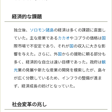
経済的な課題
独立後、
ソロモン諸島
の経済は多くの課題に直面し
ていた。主な産業である
カカオ
やコプラの価格は
国
際市場で不安定であり、それが
国
の収入に大きな影
響を与えた。さらに、外
国
からの援助に頼る部分も
多く、経済的な自立は遠い目標であった。政府は
観
光
業の発展や新たな産業の開発を模索したが、島々
が広く分散しているため、インフラの整備が進ま
ず、経済成長の妨げとなっていた。
社会変革の兆し