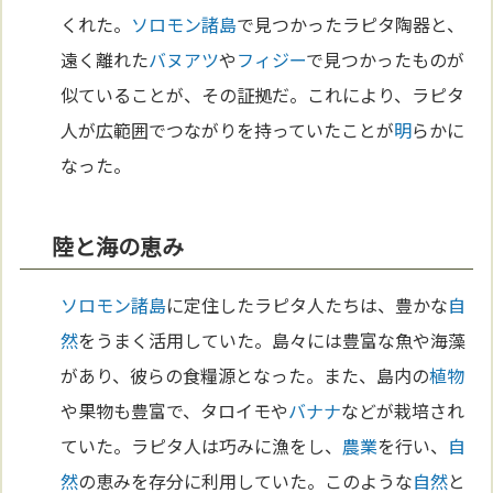
くれた。
ソロモン諸島
で見つかったラピタ陶器と、
遠く離れた
バヌアツ
や
フィジー
で見つかったものが
似ていることが、その証拠だ。これにより、ラピタ
人が広範囲でつながりを持っていたことが
明
らかに
なった。
陸と海の恵み
ソロモン諸島
に定住したラピタ人たちは、豊かな
自
然
をうまく活用していた。島々には豊富な魚や海藻
があり、彼らの食糧源となった。また、島内の
植物
や果物も豊富で、タロイモや
バナナ
などが栽培され
ていた。ラピタ人は巧みに漁をし、
農業
を行い、
自
然
の恵みを存分に利用していた。このような
自然
と