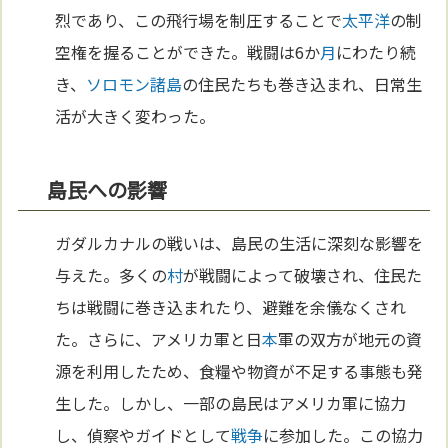
烈であり、この飛行場を制圧することで
太平洋
の制
空権を握ることができた。戦闘は6か
月
にわたり続
き、
ソロモン諸島
の住民たちも巻き込まれ、日常生
活が大きく変わった。
島民への影響
ガダルカナルの戦いは、島民の生活に深刻な影響を
与えた。多くの
村
が戦闘によって破壊され、住民た
ちは戦闘に巻き込まれたり、避難を余儀なくされ
た。さらに、アメリカ軍と日
本
軍の双方が地元の資
源を利用したため、食糧や物資が不足する事態も発
生した。しかし、一部の島民はアメリカ軍に協力
し、偵察やガイドとして
戦争
に参加した。この協力