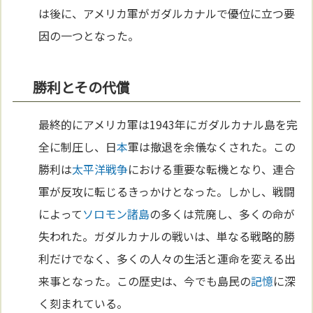
は後に、アメリカ軍がガダルカナルで優位に立つ要
因の一つとなった。
勝利とその代償
最終的にアメリカ軍は1943年にガダルカナル島を完
全に制圧し、日
本
軍は撤退を余儀なくされた。この
勝利は
太平洋
戦争
における重要な転機となり、連合
軍が反攻に転じるきっかけとなった。しかし、戦闘
によって
ソロモン諸島
の多くは荒廃し、多くの命が
失われた。ガダルカナルの戦いは、単なる戦略的勝
利だけでなく、多くの人々の生活と運命を変える出
来事となった。この歴史は、今でも島民の
記憶
に深
く刻まれている。