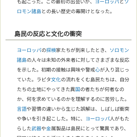
も起こった。この最初の出会いが、
ヨーロッパ
と
ソ
ロモン諸島
との長い歴史の幕開けとなった。
島民の反応と文化の衝突
ヨーロッパ
の
探検
家たちが到来したとき、
ソロモン
諸島
の人々は未知の外来者に対してさまざまな反応
を示した。初期の接触は興味や警戒
心
が入り混じっ
ていた。ラピタ
文化
の流れをくむ島民たちは、自分
たちの土地にやってきた異
国
の者たちが何者なの
か、何を求めているのかを理解するのに苦労した。
言語
や習慣の違いから生じた誤解は、しばしば衝突
や争いを引き起こした。特に、
ヨーロッパ
人がもた
らした
武器
や
金
属製品は島民にとって驚異であり、