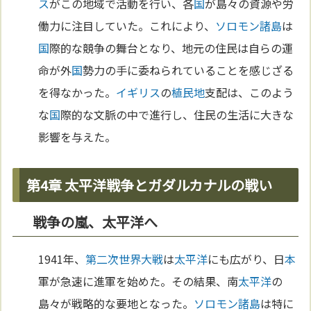
ス
がこの地域で活動を行い、各
国
が島々の資源や労
働力に注目していた。これにより、
ソロモン諸島
は
国
際的な競争の舞台となり、地元の住民は自らの運
命が外
国
勢力の手に委ねられていることを感じざる
を得なかった。
イギリス
の
植民地
支配は、このよう
な
国
際的な文脈の中で進行し、住民の生活に大きな
影響を与えた。
第4章 太平洋戦争とガダルカナルの戦い
戦争の嵐、太平洋へ
1941年、
第二次世界大戦
は
太平洋
にも広がり、日
本
軍が急速に進軍を始めた。その結果、南
太平洋
の
島々が戦略的な要地となった。
ソロモン諸島
は特に