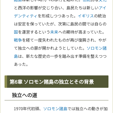
と西洋の影響が交じり合い、島民たちは新しい
アイ
デンティティ
を形成しつつあった。
イギリス
の統治
は安定を保っていたが、次第に島民の間では自らの
国
を運営するという
未来
への期待が高まっていた。
戦争
を経て一度失われたものが再び復興され、やが
て独立への扉が開かれようとしていた。
ソロモン諸
島
は、新たな歴史の一歩を踏み出す準備を整えつつ
あった。
第6章 ソロモン諸島の独立とその背景
独立への道
1970年代初頭、
ソロモン諸島
では独立への動きが加