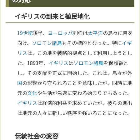
イギリスの到来と植民地化
19世紀
後半、
ヨーロッパ
列強は
太平洋
の島々に目を
向け、
ソロモン諸島
もその標的となった。特に
イギ
リス
は、この地を戦略的拠点として利用しようとし
た。1893年、
イギリス
は
ソロモン諸島
を保護領と
し、その支配を正式に開始した。これは、島々が外
国
の影響から守られることを意味したが、同時に地
元の
文化
や生活が急速に変わる始まりでもあった。
イギリス
は経済的利益を求めていたが、彼らの進出
は地元の人々に新しい秩序を強いることになった。
伝統社会の変容