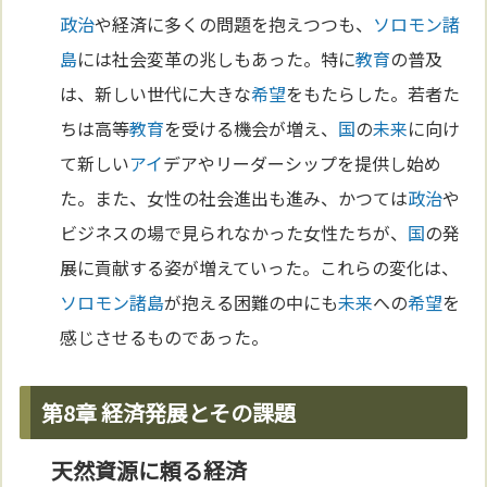
政治
や経済に多くの問題を抱えつつも、
ソロモン諸
島
には社会変革の兆しもあった。特に
教育
の普及
は、新しい世代に大きな
希望
をもたらした。若者た
ちは高等
教育
を受ける機会が増え、
国
の
未来
に向け
て新しい
アイ
デアやリーダーシップを提供し始め
た。また、女性の社会進出も進み、かつては
政治
や
ビジネスの場で見られなかった女性たちが、
国
の発
展に貢献する姿が増えていった。これらの変化は、
ソロモン諸島
が抱える困難の中にも
未来
への
希望
を
感じさせるものであった。
第8章 経済発展とその課題
天然資源に頼る経済