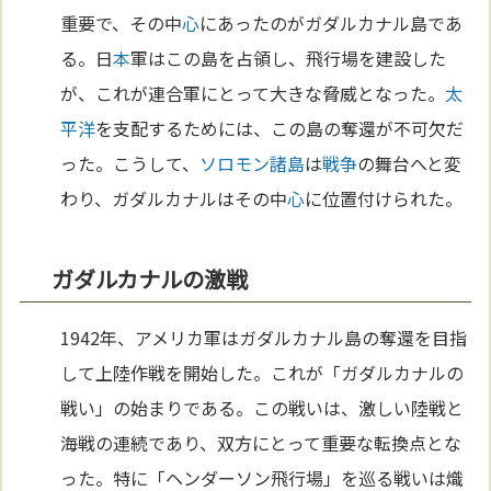
重要で、その中
心
にあったのがガダルカナル島であ
る。日
本
軍はこの島を占領し、飛行場を建設した
が、これが連合軍にとって大きな脅威となった。
太
平洋
を支配するためには、この島の奪還が不可欠だ
った。こうして、
ソロモン諸島
は
戦争
の舞台へと変
わり、ガダルカナルはその中
心
に位置付けられた。
ガダルカナルの激戦
1942年、アメリカ軍はガダルカナル島の奪還を目指
して上陸作戦を開始した。これが「ガダルカナルの
戦い」の始まりである。この戦いは、激しい陸戦と
海戦の連続であり、双方にとって重要な転換点とな
った。特に「ヘンダーソン飛行場」を巡る戦いは熾