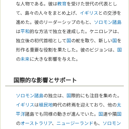
な人物である。彼は
教育
を受けた世代の代表とし
て、島々の人々をまとめ上げ、
イギリス
との交渉を
進めた。彼のリーダーシップのもと、
ソロモン諸島
は
平和
的な方法で独立を達成した。ケニロレアは、
独立後の初代首相として
国
の舵を取り、新しい
国
を
形作る重要な役割を果たした。彼のビジョンは、
国
の
未来
に大きな影響を与えた。
国際的な影響とサポート
ソロモン諸島
の独立は、
国
際的にも注目を集めた。
イギリス
は
植民地
時代の終焉を迎えており、他の
太
平洋
諸島でも同様の動きが進んでいた。
国
連や隣
国
の
オーストラリア
、
ニュージーランド
も、
ソロモン