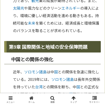
力であり、
観光
業の成長が期待されている。また、
太陽
光
や風力などのクリーン
エネルギー
の導入によ
り、環境に優しい経済活動を進める動きもある。持
続可能な
未来
を築くためには、経済成長と環境保護
のバランスを取ることが求められている。
第9章 国際関係と地域の安全保障問題
中国との関係の強化
近年、
ソロモン諸島
は中
国
との関係を急速に強化し
ている。2019年には、
ソロモン諸島
は長年外交関係
を持っていた
台湾
との関係を断ち、中
国
との正式な
外交関係を樹立した。この動きは
国
際的な注目を集
め、中
国
からの経済的な支援が期待されている。し
メニュー
ホーム
検索
トップ
サイドバー