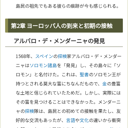
島民の祖先でもある彼らの痕跡が今も感じられる。
第2章 ヨーロッパ人の到来と初期の接触
アルバロ・デ・メンダーニャの発見
1568年、
スペイン
の
探検
家アルバロ・デ・メンダー
ニャは
ソロモン諸島
を「発見」し、その島々に「ソ
ロモン」と名付けた。これは、
聖書
のソロモン王が
持つとされる莫大な富にちなんだもので、
金
の豊富
な土地と信じられていたためだ。しかし、実際には
その富を見つけることはできなかった。メンダーニ
ャの
探検
隊は、島民との初めての接触を果たし、友
好的な交流もあったが、
言語
や
文化
の違いから衝突