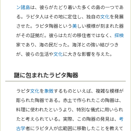
ン諸島
は、彼らがたどり着いた多くの島の一つであ
る。ラピタ人はその地に定住し、独自の
文化
を発展
させた。ラピタ陶器という
美
しい模様が刻まれた器
がその証拠だ。彼らはただの移住者ではなく、
探検
家であり、海の民だった。海洋との強い結びつき
が、彼らの生活や
文化
に大きな影響を与えた。
謎に包まれたラピタ陶器
ラピタ
文化
を
象徴
するものといえば、複雑な模様が
彫られた陶器である。赤土で作られたこの陶器は、
料理に使われたというより、特別な儀式に用いられ
たと考えられている。実際、この陶器の発見は、
考
古学
者にラピタ人が広範囲に移動したことを教えて