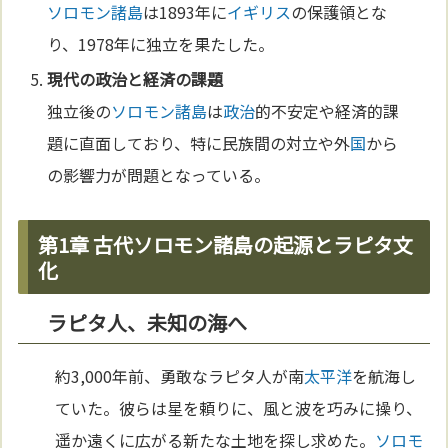
ソロモン諸島
は1893年に
イギリス
の保護領とな
り、1978年に独立を果たした。
現代の
政治
と経済の課題
独立後の
ソロモン諸島
は
政治
的不安定や経済的課
題に直面しており、特に民族間の対立や外
国
から
の影響力が問題となっている。
第1章 古代ソロモン諸島の起源とラピタ文
化
ラピタ人、未知の海へ
約3,000年前、勇敢なラピタ人が南
太平洋
を航海し
ていた。彼らは星を頼りに、風と波を巧みに操り、
遥か遠くに広がる新たな土地を探し求めた。
ソロモ