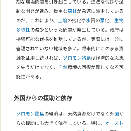
刻な環境問題を引き起こしている。違法な伐採や過
剰な開発が進み、貴重な
森林
が急速に減少している
のだ。これにより、
土壌
の劣化や
水
質の
悪
化、
生物
多様性
の減少といった問題が発生している。政府は
持続可能な伐採を推奨しているが、実際には十分に
管理されていない地域も多い。将来的にこのまま資
源を乱用し続ければ、
ソロモン諸島
は経済的な恩恵
を失うだけでなく、
自然
環境の回復が難しくなる可
能性がある。
外国からの援助と依存
ソロモン諸島
の経済は、天然資源だけでなく外
国
か
らの援助にも大きく依存している。特に、
オースト