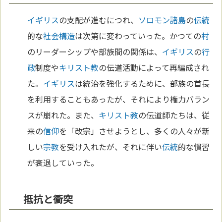
イギリス
の支配が進むにつれ、
ソロモン諸島
の
伝統
的な
社会構造
は次第に変わっていった。かつての
村
のリーダーシップや部族間の関係は、
イギリス
の
行
政
制度や
キリスト教
の伝道活動によって再編成され
た。
イギリス
は統治を強化するために、部族の首長
を利用することもあったが、それにより権力バラン
スが崩れた。また、
キリスト教
の伝道師たちは、従
来の
信仰
を「改宗」させようとし、多くの人々が新
しい
宗教
を受け入れたが、それに伴い
伝統
的な慣習
が衰退していった。
抵抗と衝突