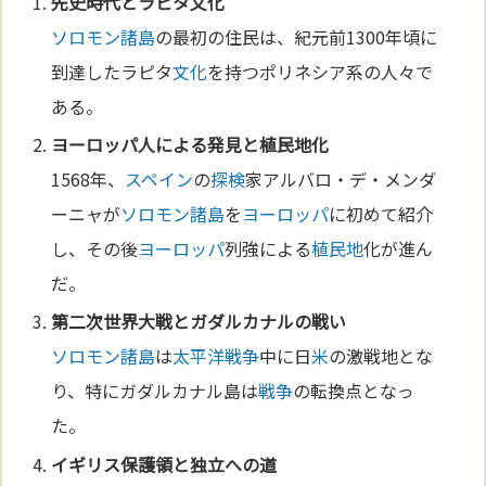
先史時代
とラピタ
文化
ソロモン諸島
の最初の住民は、紀元前1300年頃に
到達したラピタ
文化
を持つポリネシア系の人々で
ある。
ヨーロッパ
人による発見と
植民地
化
1568年、
スペイン
の
探検
家アルバロ・デ・メンダ
ーニャが
ソロモン諸島
を
ヨーロッパ
に初めて紹介
し、その後
ヨーロッパ
列強による
植民地
化が進ん
だ。
第二次世界大戦
とガダルカナルの戦い
ソロモン諸島
は
太平洋
戦争
中に日
米
の激戦地とな
り、特にガダルカナル島は
戦争
の転換点となっ
た。
イギリス
保護領と独立への道