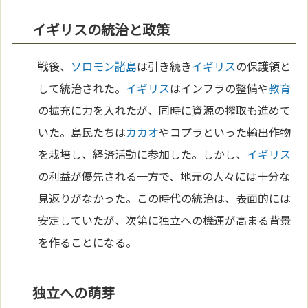
イギリスの統治と政策
戦後、
ソロモン諸島
は引き続き
イギリス
の保護領と
して統治された。
イギリス
はインフラの整備や
教育
の拡充に力を入れたが、同時に資源の搾取も進めて
いた。島民たちは
カカオ
やコプラといった輸出作物
を栽培し、経済活動に参加した。しかし、
イギリス
の利益が優先される一方で、地元の人々には十分な
見返りがなかった。この時代の統治は、表面的には
安定していたが、次第に独立への機運が高まる背景
を作ることになる。
独立への萌芽