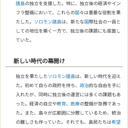
諸島
の独立を支援した。特に、独立後の経済やイン
フラ整備において、これらの
国
々は重要な役割を果
たした。
ソロモン諸島
は、新たな
国
際社会の一員と
しての地位を築く一方で、独立後の課題にも直面し
ていた。
新しい時代の幕開け
独立を果たした
ソロモン諸島
は、新しい時代を迎え
た。初めて自らの政府を持ち、
政治
的な自由を手に
入れたが、同時に独立後の運営には多くの課題もあ
った。経済の自立や
教育
、
医療
の整備が急務であっ
た。また、島々が広範囲に分散しているため、統治
の難しさも伴っていた。それでも、島民たちは
希望