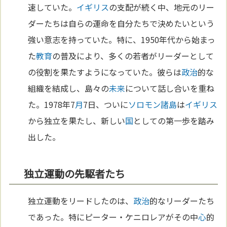
速していた。
イギリス
の支配が続く中、地元のリー
ダーたちは自らの運命を自分たちで決めたいという
強い意志を持っていた。特に、1950年代から始まっ
た
教育
の普及により、多くの若者がリーダーとして
の役割を果たすようになっていた。彼らは
政治
的な
組織を結成し、島々の
未来
について話し合いを重ね
た。1978年7
月
7日、ついに
ソロモン諸島
は
イギリス
から独立を果たし、新しい
国
としての第一歩を踏み
出した。
独立運動の先駆者たち
独立運動をリードしたのは、
政治
的なリーダーたち
であった。特にピーター・ケニロレアがその中
心
的