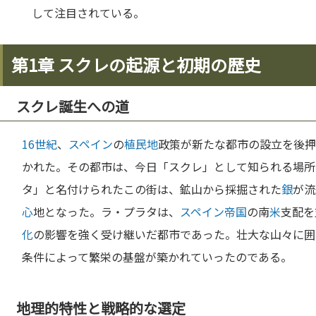
して注目されている。
第1章 スクレの起源と初期の歴史
スクレ誕生への道
16世紀
、
スペイン
の
植民地
政策が新たな都市の設立を後押
かれた。その都市は、今日「スクレ」として知られる場所で
タ」と名付けられたこの街は、鉱山から採掘された
銀
が流
心
地となった。ラ・プラタは、
スペイン
帝国
の南
米
支配を
化
の影響を強く受け継いだ都市であった。壮大な山々に囲
条件によって繁栄の基盤が築かれていったのである。
地理的特性と戦略的な選定