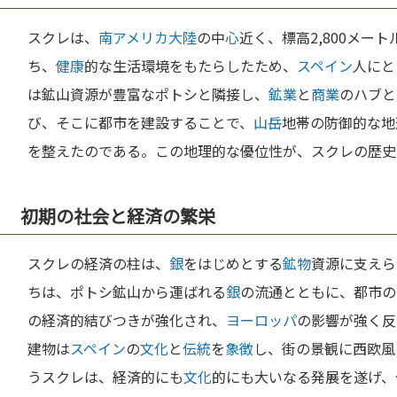
スクレは、
南アメリカ
大陸
の中
心
近く、標高2,800メー
ち、
健康
的な生活環境をもたらしたため、
スペイン
人にと
は鉱山資源が豊富なポトシと隣接し、
鉱業
と
商業
のハブと
び、そこに都市を建設することで、
山岳
地帯の防御的な地
を整えたのである。この地理的な優位性が、スクレの歴史
初期の社会と経済の繁栄
スクレの経済の柱は、
銀
をはじめとする
鉱物
資源に支えら
ちは、ポトシ鉱山から運ばれる
銀
の流通とともに、都市の
の経済的結びつきが強化され、
ヨーロッパ
の影響が強く反
建物は
スペイン
の
文化
と
伝統
を
象徴
し、街の景観に西欧風
うスクレは、経済的にも
文化
的にも大いなる発展を遂げ、