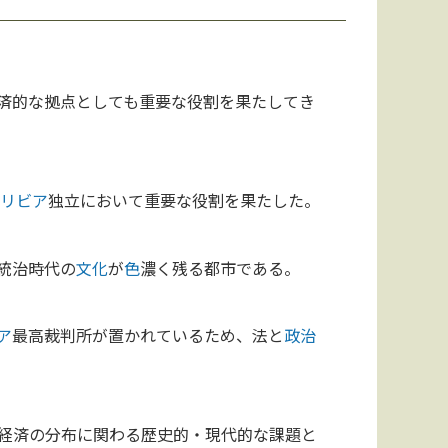
済的な拠点としても重要な役割を果たしてき
ボ
リビア
独立において重要な役割を果たした。
統治時代の
文化
が
色
濃く残る都市である。
ア
最高裁判所が置かれているため、法と
政治
経済の分布に関わる歴史的・現代的な課題と