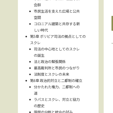
会群
市民生活を支えた広場と公共
空間
コロニアル建築と共存する新
しい時代
第5章 ボリビア司法の拠点としての
スクレ
司法の中心地としてのスクレ
の誕生
法と政治の緊張関係
最高裁判所と市民のつながり
法制度とスクレの未来
第6章 政治的対立と二都制の確立
分かたれた権力、二都制への
道
ラパスとスクレ、対立と協力
の歴史
国民の分断と統合の試み