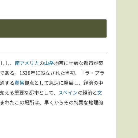
しし、
南アメリカ
の
山岳
地帯に壮麗な都市が築
ある。1538年に設立された当初、「ラ・プラ
通する
貿易
拠点として急速に発展し、経済の中
支える重要な都市として、
スペイン
の経済と
文
まれたこの場所は、早くからその特異な地理的