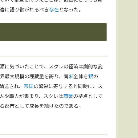
遠に語り継がれるべき
存在
となった。
源に気づいたことで、スクレの経済は劇的な変
界最大規模の埋蔵量を誇り、南
米
全体を
銀
の
輸送され、
帝国
の繁栄に寄与すると同時に、ス
人や職人が集まり、スクレは
商業
の拠点として
る都市として成長を続けたのである。