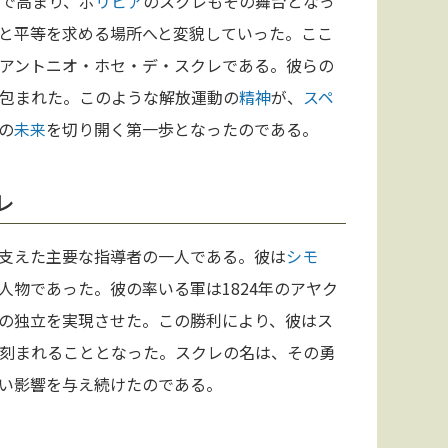
で高まり、ボ
リビア
のスクレもその舞台となっ
と平等を求める場所へと変貌していった。ここ
アントニオ・ホセ・デ・スクレである。彼らの
包まれた。このような解放運動の
精神
が、
スペ
の
未来
を切り開く第一歩となったのである。
レ
支えた主要な指導者の一人である。彼は
シモ
人物であった。彼の率いる軍は1824年のアヤク
の独立を実現させた。この勝利により、彼はス
刻まれることとなった。スクレの名は、その勇
い影響を与え続けたのである。