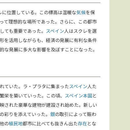
トルに位置している。この標高は温暖な
気候
を保
って理想的な場所であった。さらに、この都市
しても重要であった。
スペイン
人はスクレを選
形を活用しながらも、経済の発展に有利な条件
的な発展に多大な影響を及ぼすことになった。
れていた。ラ・プラタに集まった
スペイン
人た
繁栄を築いていった。この頃、
スペイン
本
国
と
映された豪華な建物が建設され始めた。新しい
の彩りを添えていった。
銀
の取引によって賑わ
他の
植民地
都市に比べても抜きん出た
存在
とな