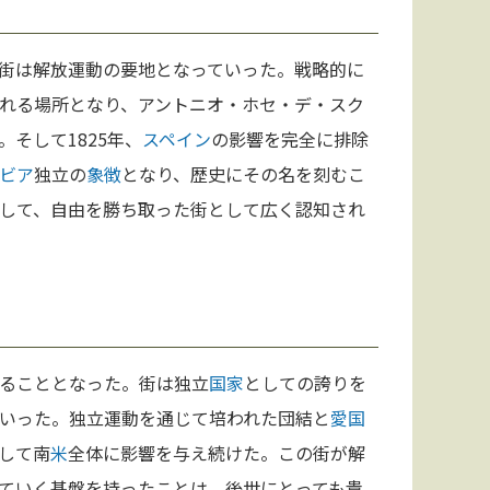
街は解放運動の要地となっていった。戦略的に
れる場所となり、アントニオ・ホセ・デ・スク
そして1825年、
スペイン
の影響を完全に排除
ビア
独立の
象徴
となり、歴史にその名を刻むこ
して、自由を勝ち取った街として広く認知され
ることとなった。街は独立
国家
としての誇りを
いった。独立運動を通じて培われた団結と
愛国
して南
米
全体に影響を与え続けた。この街が解
ていく基盤を持ったことは、後世にとっても貴