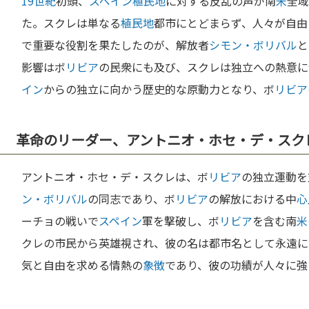
19世紀
初頭、
スペイン
植民地
に対する反乱の声が南
米
全域
た。スクレは単なる
植民地
都市にとどまらず、人々が自由
で重要な役割を果たしたのが、解放者
シモン・ボリバル
と
影響はボ
リビア
の民衆にも及び、スクレは独立への熱意に
イン
からの独立に向かう歴史的な原動力となり、ボ
リビア
革命のリーダー、アントニオ・ホセ・デ・スク
アントニオ・ホセ・デ・スクレは、ボ
リビア
の独立運動を
ン・ボリバル
の同志であり、ボ
リビア
の解放における中
心
ーチョの戦いで
スペイン
軍を撃破し、ボ
リビア
を含む南
米
クレの市民から英雄視され、彼の名は都市名として永遠に
気と自由を求める情熱の
象徴
であり、彼の功績が人々に強