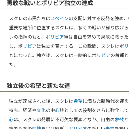
勇敢な戦いとボリビア独立の達成
スクレの市民たちは
スペイン
の支配に対する反発を強め、
重要な場所に位置するスクレは、多くの戦いが繰り広げら
レの指揮のもと、ボ
リビア
軍は自由を求めて果敢に戦った。
し、ボ
リビア
は独立を宣言する。この瞬間、スクレはボ
リ
とになった。独立後、スクレは一時的にボ
リビア
の首都と
た。
独立後の希望と新たな道
独立が達成された後、スクレは
希望
に満ちた新時代を迎え
持ち、経済や
文化
の中
心
地としての役割をさらに強化して
心
は、スクレの発展に不可欠な要素となり、自由の
象徴
と
放者たちの
精神
を受け継ぎ、ボ
リビア
の新しい
未来
を築い