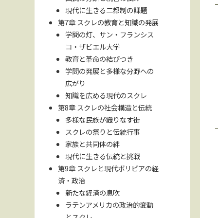
現代に生きる二都制の課題
第7章 スクレの教育と知識の発展
学問の灯、サン・フランシス
コ・ザビエル大学
教育と革命の結びつき
学問の発展と多様な分野への
広がり
知識を広める現代のスクレ
第8章 スクレの社会構造と伝統
多様な民族が織りなす街
スクレの祭りと伝統行事
家族と共同体の絆
現代に生きる伝統と挑戦
第9章 スクレと現代ボリビアの経
済・政治
新たな経済の息吹
ラテンアメリカの政治的変動
とスクレ