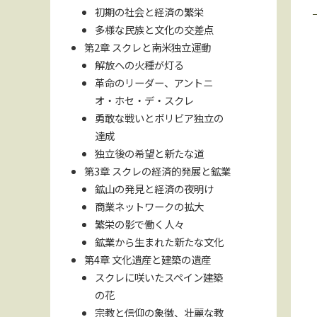
初期の社会と経済の繁栄
多様な民族と文化の交差点
第2章 スクレと南米独立運動
解放への火種が灯る
革命のリーダー、アントニ
オ・ホセ・デ・スクレ
勇敢な戦いとボリビア独立の
達成
独立後の希望と新たな道
第3章 スクレの経済的発展と鉱業
鉱山の発見と経済の夜明け
商業ネットワークの拡大
繁栄の影で働く人々
鉱業から生まれた新たな文化
第4章 文化遺産と建築の遺産
スクレに咲いたスペイン建築
の花
宗教と信仰の象徴、壮麗な教