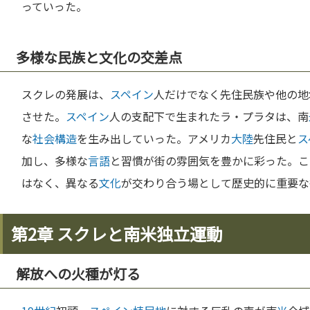
っていった。
多様な民族と文化の交差点
スクレの発展は、
スペイン
人だけでなく先住民族や他の地
させた。
スペイン
人の支配下で生まれたラ・プラタは、南
な
社会構造
を生み出していった。アメリカ
大陸
先住民と
ス
加し、多様な
言語
と習慣が街の雰囲気を豊かに彩った。こ
はなく、異なる
文化
が交わり合う場として歴史的に重要な
第2章 スクレと南米独立運動
解放への火種が灯る