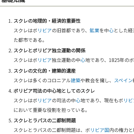
スクレの地理的・経済的重要性
スクレはボ
リビア
の旧首都であり、
鉱業
を中
心
とした経
た都市である。
スクレとボ
リビア
独立運動の関係
スクレはボ
リビア
独立運動の中
心
地であり、1825年の
スクレの
文化
的・
建築
的遺産
スクレは多くのコロニアル
建築
や教会を擁し、
スペイン
ボ
リビア
司法の中
心
地としてのスクレ
スクレはボ
リビア
の司法の中
心
地であり、現在もボ
リビ
において重要な役割を担っている。
スクレとラパスの二都制問題
スクレとラパスの二都制問題は、ボ
リビア
国
内の権力と