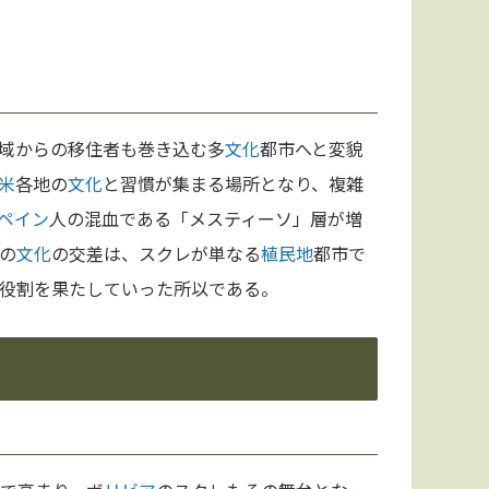
域からの移住者も巻き込む多
文化
都市へと変貌
米
各地の
文化
と習慣が集まる場所となり、複雑
ペイン
人の混血である「メスティーソ」層が増
の
文化
の交差は、スクレが単なる
植民地
都市で
役割を果たしていった所以である。