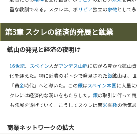
重な教訓である。スクレは、ボ
リビア
独立の
象徴
として永
第3章 スクレの経済的発展と鉱業
鉱山の発見と経済の夜明け
16世紀
、
スペイン
人が
アンデス山脈
に広がる豊かな鉱山資
化を迎えた。特に近隣のポトシで発見された
銀
鉱山は、世
「黄
金
時代」へと導いた。この
銀
は
スペイン
本
国
に大量に
クレには経済的な潤いをもたらした。
銀
の取引に伴って商
も発展を遂げていく。こうしてスクレは南
米
有
数
の活気あ
商業ネットワークの拡大