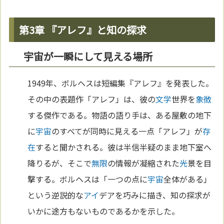
第3章 『アレフ』と知の探求
宇宙が一瞬にして見える場所
1949年、ボルヘスは短編集『アレフ』を発表した。
その中の表題作「アレフ」は、彼の
文学
世界を
象徴
する傑作である。物語の語り手は、ある屋敷の地下
に
宇宙
のすべてが同時に見える一点「アレフ」が
存
在
すると聞かされる。彼は半信半疑のまま地下室へ
降りるが、そこで
無限
の情報が凝縮された
光
景を目
撃する。ボルヘスは「一つの点に
宇宙
全体がある」
という逆説的な
アイ
デアを巧みに描き、知の探求が
いかに途方もないものであるかを示した。