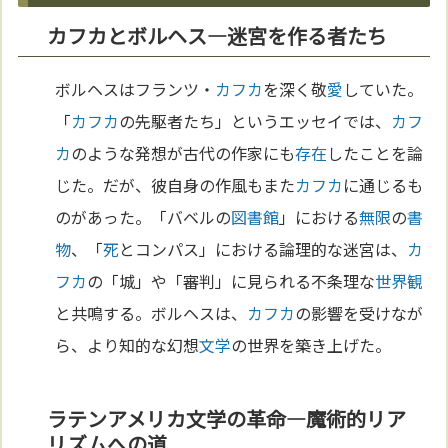
カフカとボルヘス—迷宮を作る者たち
ボルヘスはフランツ・
カフカ
を深く敬
愛
していた。
「
カフカ
の先駆者たち」というエッセイでは、
カフ
カ
のような発想が古代の作家にも
存在
したことを論
じた。だが、彼自身の作風もまた
カフカ
に通じるも
のがあった。「バベルの
図書館
」における
無限
の
書
物
、「
死
とコンパス」における論理的な迷宮は、
カ
フカ
の「城」や「審判」に見られる不条理な
世界観
と共鳴する。ボルヘスは、
カフカ
の影響を受けなが
ら、より知的な幻想
文学
の世界を築き上げた。
ラテンアメリカ文学の革命—魔術的リア
リズムへの道