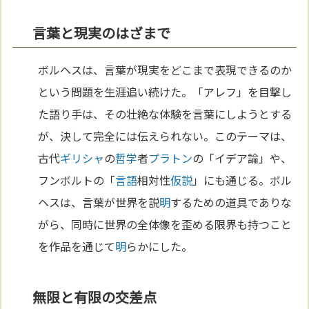
言葉と現実のはざまで
ボルヘスは、言葉が現実をどこまで表現できるのか
という問題を生涯追い続けた。「アレフ」を目撃し
た語り手は、その壮絶な体験を言葉にしようとする
が、決して完全には伝えられない。このテーマは、
古代
ギリシャ
の
哲学
者
プラトン
の「イデア論」や、
フンボルトの「
言語
相対性
仮説
」にも通じる。ボル
ヘスは、言葉が世界を説
明
するための道具でありな
がら、同時に世界の全体像を歪める限界も持つこと
を作品を通じて
明
らかにした。
無限と有限の交差点