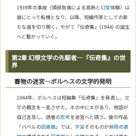
1939年の事故（頭部負傷による高熱と
幻覚
体験）は
彼にとって転機となり、以降、短編作家としての新
たな道を切り開く。やがて『伝奇集』(1944) の誕生
へと繋がっていく。
第2章 幻想文学の先駆者—『伝奇集』の世
界
書物の迷宮—ボルヘスの文学的発明
1944年、ボルヘスは短編集『伝奇集』を発表し、
文
学
の概念を一変させた。
本
の中に
本
があり、物語が
自己言及し、読者の
思考
を迷宮へと誘う。彼の作品
「バベルの
図書館
」では、
宇宙
そのものが
無限
の
書