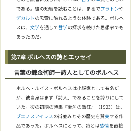
である。彼の短編を読むことは、まるで
プラトン
や
デカルト
の思索に触れるような体験である。ボルヘ
スは、
文学
を通して
哲学
の探求を続けた思想家でも
あったのだ。
第7章 ボルヘスの詩とエッセイ
言葉の錬金術師—詩人としてのボルヘス
ホルヘ・ルイス・ボルヘスは小説家として有名だ
が、彼自身はまず「詩人」であることを誇りにして
いた。彼の初期の詩集『街角の熱狂』（1923）は、
ブエノスアイレス
の街並みとその歴史を賛
美
する作
品であった。ボルヘスにとって、詩とは
感情
を直接