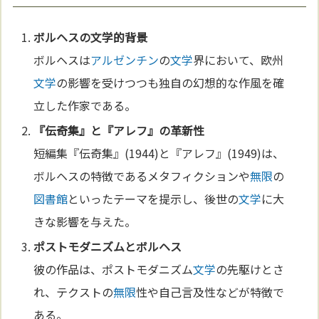
ボルヘスの
文学
的背景
ボルヘスは
アルゼンチン
の
文学
界において、欧州
文学
の影響を受けつつも独自の幻想的な作風を確
立した作家である。
『伝奇集』と『アレフ』の革新性
短編集『伝奇集』(1944)と『アレフ』(1949)は、
ボルヘスの特徴であるメタフィクションや
無限
の
図書館
といったテーマを提示し、後世の
文学
に大
きな影響を与えた。
ポストモダニズムとボルヘス
彼の作品は、ポストモダニズム
文学
の先駆けとさ
れ、テクストの
無限
性や自己言及性などが特徴で
ある。