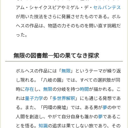
アム・シャイクスピアやミゲル・デ・
セルバンテス
が用いた技法をさらに発展させたものである。ボル
ヘスの作品は、物語の力そのものを問い直す挑戦だ
った。
無限の図書館—知の果てなき探求
ボルヘスの作品には「
無限
」というテーマが繰り返
し現れる。「八岐の園」では、すべての選択肢が同
時に
存在
し、
無限
の分岐を持つ
時間
が描かれる。こ
れは
量子力学
の「
多世界解釈
」にも通じる発想であ
る。また、「円環の廃墟」では、ある男が
夢
の中で
人間を創造し、やがて自分自身も誰かの
夢
であるこ
とを悟る。
知識
の追求は果てしない旅であり、その