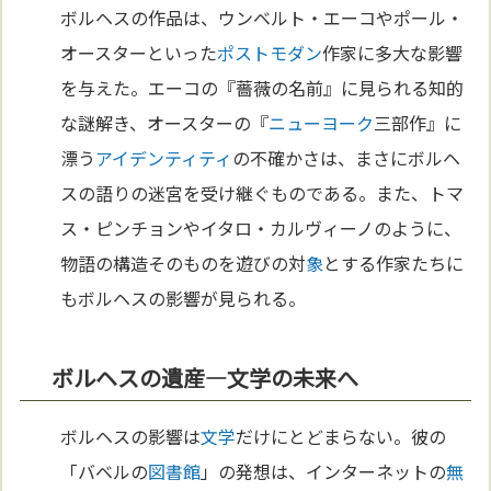
ボルヘスの作品は、ウンベルト・エーコやポール・
オースターといった
ポストモダン
作家に多大な影響
を与えた。エーコの『薔薇の名前』に見られる知的
な謎解き、オースターの『
ニューヨーク
三部作』に
漂う
アイデンティティ
の不確かさは、まさにボルヘ
スの語りの迷宮を受け継ぐものである。また、トマ
ス・ピンチョンやイタロ・カルヴィーノのように、
物語の構造そのものを遊びの対
象
とする作家たちに
もボルヘスの影響が見られる。
ボルヘスの遺産—文学の未来へ
ボルヘスの影響は
文学
だけにとどまらない。彼の
「バベルの
図書館
」の発想は、インターネットの
無