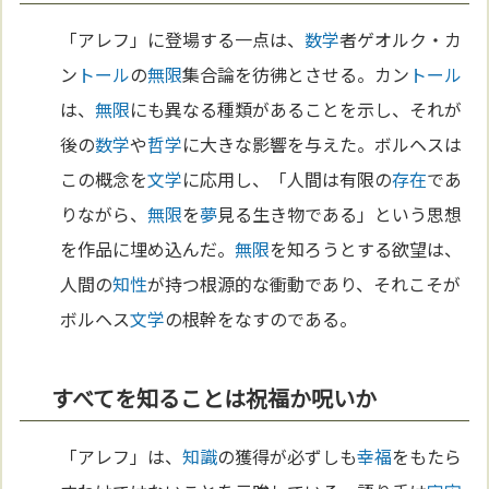
「アレフ」に登場する一点は、
数学
者ゲオルク・カ
ン
トール
の
無限
集合論を彷彿とさせる。カン
トール
は、
無限
にも異なる種類があることを示し、それが
後の
数学
や
哲学
に大きな影響を与えた。ボルヘスは
この概念を
文学
に応用し、「人間は有限の
存在
であ
りながら、
無限
を
夢
見る生き物である」という思想
を作品に埋め込んだ。
無限
を知ろうとする欲望は、
人間の
知性
が持つ根源的な衝動であり、それこそが
ボルヘス
文学
の根幹をなすのである。
すべてを知ることは祝福か呪いか
「アレフ」は、
知識
の獲得が必ずしも
幸福
をもたら