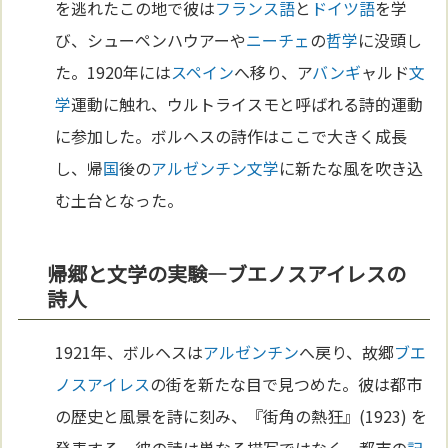
を逃れたこの地で彼は
フランス語
と
ドイツ語
を学
び、シューペンハウアーや
ニーチェ
の
哲学
に没頭し
た。1920年には
スペイン
へ移り、ア
バンギ
ャルド
文
学
運動に触れ、ウルトライスモと呼ばれる詩的運動
に参加した。ボルヘスの詩作はここで大きく成長
し、帰
国
後の
アルゼンチン
文学
に新たな風を吹き込
む土台となった。
帰郷と文学の実験—ブエノスアイレスの
詩人
1921年、ボルヘスは
アルゼンチン
へ戻り、故郷
ブエ
ノスアイレス
の街を新たな目で見つめた。彼は都市
の歴史と風景を詩に刻み、『街角の熱狂』(1923) を