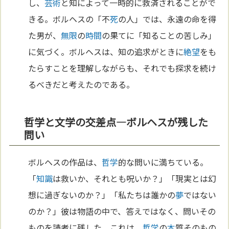
し、
芸術
と知によって一時的に救済されることがで
きる。ボルヘスの「不
死
の人」では、永遠の命を得
た男が、
無限
の
時間
の果てに「知ることの苦しみ」
に気づく。ボルヘスは、知の追求がときに
絶望
をも
たらすことを理解しながらも、それでも探求を続け
るべきだと考えたのである。
哲学と文学の交差点—ボルヘスが残した
問い
ボルヘスの作品は、
哲学
的な問いに満ちている。
「
知識
は救いか、それとも呪いか？」「現実とは幻
想に過ぎないのか？」「私たちは誰かの
夢
ではない
のか？」彼は物語の中で、答えではなく、問いその
ものを読者に残した。これは、
哲学
の
本
質そのもの