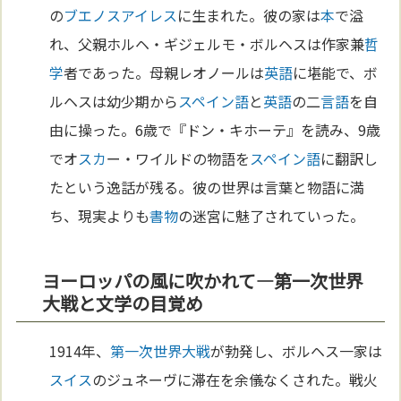
の
ブエノスアイレス
に生まれた。彼の家は
本
で溢
れ、父親ホルヘ・ギジェルモ・ボルヘスは作家兼
哲
学
者であった。母親レオノールは
英語
に堪能で、ボ
ルヘスは幼少期から
スペイン語
と
英語
の二
言語
を自
由に操った。6歳で『ドン・キホーテ』を読み、9歳
でオ
スカ
ー・ワイルドの物語を
スペイン語
に翻訳し
たという逸話が残る。彼の世界は言葉と物語に満
ち、現実よりも
書物
の迷宮に魅了されていった。
ヨーロッパの風に吹かれて—第一次世界
大戦と文学の目覚め
1914年、
第一次世界大戦
が勃発し、ボルヘス一家は
スイス
のジュネーヴに滞在を余儀なくされた。戦火