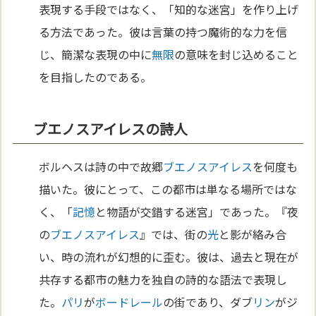
表現する手段ではなく、「知的な迷宮」を作り上げ
る方法であった。彼は言葉の持つ魔術的な力を信
じ、簡潔な表現の中に
無限
の意味を封じ込めること
を目指したのである。
ブエノスアイレスの詩人
ボルヘスは詩の中で故郷
ブエノスアイレス
を何度も
描いた。彼にとって、この都市は単なる場所ではな
く、「
記憶
と物語が交錯する迷宮」であった。『夜
の
ブエノスアイレス
』では、街の
光
と影が絡み合
い、時の流れが幻想的に歪む。彼は、過去と現在が
共存する都市の魅力を独自の詩的な語法で表現し
た。
パリ
が
ボードレール
の街であり、ダブ
リン
がジ