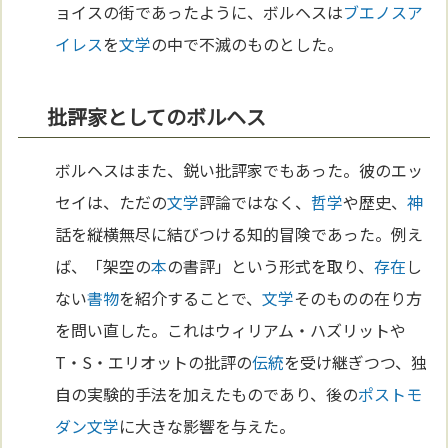
ョイスの街であったように、ボルヘスは
ブエノスア
イレス
を
文学
の中で不滅のものとした。
批評家としてのボルヘス
ボルヘスはまた、鋭い批評家でもあった。彼のエッ
セイは、ただの
文学
評論ではなく、
哲学
や歴史、
神
話を縦横無尽に結びつける知的冒険であった。例え
ば、「架空の
本
の書評」という形式を取り、
存在
し
ない
書物
を紹介することで、
文学
そのものの在り方
を問い直した。これはウィリアム・ハズリットや
T・S・エリオットの批評の
伝統
を受け継ぎつつ、独
自の実験的手法を加えたものであり、後の
ポストモ
ダン
文学
に大きな影響を与えた。