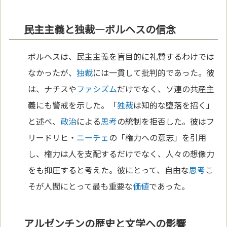
民主主義と独裁—ボルヘスの信念
ボルヘスは、民主主義を盲目的に礼賛するわけでは
なかったが、
独裁
には一貫して批判的であった。彼
は、ナチスや
ファシズム
だけでなく、ソ連の共産主
義にも警戒を示した。「
独裁
は知的な堕落を招く」
と述べ、
政治
による
思考
の統制を拒否した。彼はフ
リードリヒ・
ニーチェ
の「権力への意志」を引用
し、権力は人を支配するだけでなく、人々の想像力
をも抑圧すると考えた。彼にとって、自由な
思考
こ
そが人間にとって最も重要な
価値
であった。
アルゼンチンの歴史と文学への影響