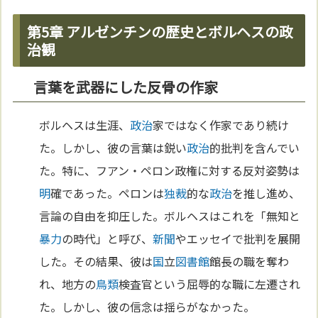
第5章 アルゼンチンの歴史とボルヘスの政
治観
言葉を武器にした反骨の作家
ボルヘスは生涯、
政治
家ではなく作家であり続け
た。しかし、彼の言葉は鋭い
政治
的批判を含んでい
た。特に、フアン・ペロン政権に対する反対姿勢は
明
確であった。ペロンは
独裁
的な
政治
を推し進め、
言論の自由を抑圧した。ボルヘスはこれを「無知と
暴力
の時代」と呼び、
新聞
やエッセイで批判を展開
した。その結果、彼は
国
立
図書館
館長の職を奪わ
れ、地方の
鳥類
検査官という屈辱的な職に左遷され
た。しかし、彼の信念は揺らがなかった。