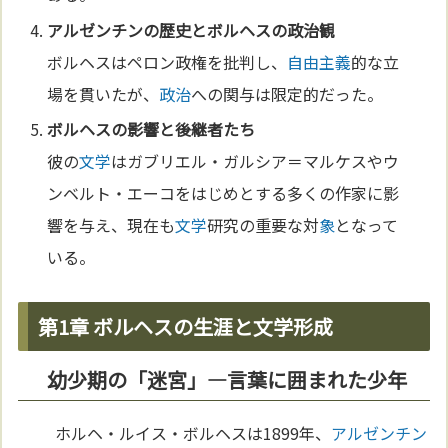
アルゼンチン
の歴史とボルヘスの
政治
観
ボルヘスはペロン政権を批判し、
自由主義
的な立
場を貫いたが、
政治
への関与は限定的だった。
ボルヘスの影響と後継者たち
彼の
文学
はガブリエル・ガルシア＝マルケスやウ
ンベルト・エーコをはじめとする多くの作家に影
響を与え、現在も
文学
研究の重要な対
象
となって
いる。
第1章 ボルヘスの生涯と文学形成
幼少期の「迷宮」—言葉に囲まれた少年
ホルヘ・ルイス・ボルヘスは1899年、
アルゼンチン