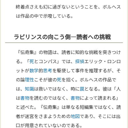
終着点さえも幻に過ぎないということを、ボルヘス
は作品の中で示唆している。
ラビリンスの向こう側—読者への挑戦
『伝奇集』の物語は、読者に知的な挑戦を突きつけ
る。「
死
とコンパス」では、
探偵
エリック・ロンロ
ットが
数学
的
思考
を駆使して事件を推理するが、そ
の論
理性
こそが彼の
死
を招く。ボルヘスの作品で
は、
知識
は救いではなく、時に
罠
となる。彼は「人
は
書物
を読むのではなく、
書物
によって読まれる」
と述べた。『伝奇集』は単なる短編集ではなく、読
者が迷宮をさまようための
地図
であり、そこには出
口が用意されていないのである。