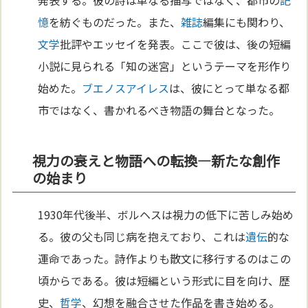
発表する。彼の詩は単なる描写ではなく、都市の
記
憶
を紡ぐものだった。また、
雑誌
編集にも関わり、
文学
批評やエッセイを発表。ここで彼は、後の短編
小説に見られる「知の迷宮」というテーマを形作り
始めた。
ブエノスアイレス
は、彼にとって単なる都
市ではなく、書かれるべき物語の舞台となった。
視力の衰えと物語への転換—新たな創作
の始まり
1930年代後半、ボルヘスは視力の低下に苦しみ始め
る。彼の父も同じ病を抱えており、これは
遺伝
的な
運命であった。詩作よりも散文に移行するのはこの
頃からである。彼は短編という形式に目を向け、歴
史、
哲学
、幻想を融合させた作品を書き始める。