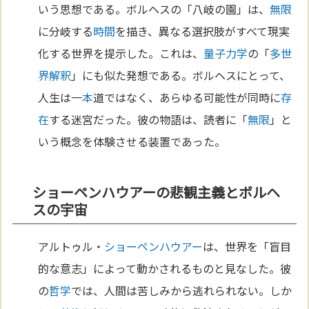
いう思想である。ボルヘスの「八岐の園」は、
無限
に分岐する
時間
を描き、異なる選択肢がすべて現実
化する世界を提示した。これは、
量子力学
の「
多世
界解釈
」にも似た発想である。ボルヘスにとって、
人生は一
本
道ではなく、あらゆる可能性が同時に
存
在
する迷宮だった。彼の物語は、読者に「
無限
」と
いう概念を体験させる装置であった。
ショーペンハウアーの悲観主義とボルヘ
スの宇宙
アルトゥル・
ショーペンハウアー
は、世界を「盲目
的な意志」によって動かされるものと見なした。彼
の
哲学
では、人間は苦しみから逃れられない。しか