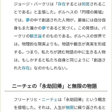
ジョージ・バークリは「
存在
するとは
知覚
されるこ
とである」と主張した。ボルヘスの「円環の廃墟」
では、
夢
の中で創造された人物が、最後には自分自
身もまた誰かの
夢
であると気づく。この発想は、バ
ークリの
観念論
そのものである。ボルヘスの世界で
は、物理的な現実よりも、物語や観念が真実を形成
する。つまり、私たちが読む物語の中に生きる人物
は、もしかすると私たち自身と同じように「創造さ
れた
存在
」なのかもしれない。
ニーチェの「永劫回帰」と無限の物語
フリードリヒ・
ニーチェ
は「永劫回帰」という概念
を提唱した。それは、人生が
無限
に繰り返されると