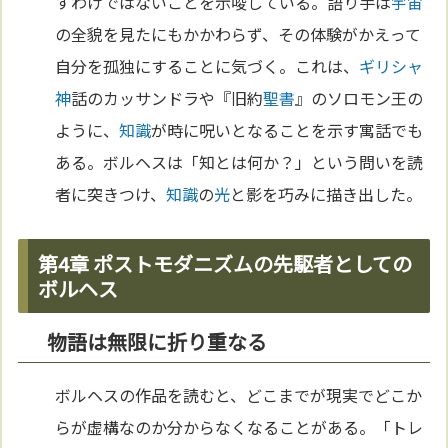
すわけではないことを示唆している。語り手は
宇宙
の全貌を見たにもかかわらず、その体験がかえって
自分を孤独にすることに気づく。これは、
ギリシャ
神
話のカッサンドラや『旧約
聖書
』のソロモン王の
ように、
知識
が時に呪いとなることを示す寓話でも
ある。ボルヘスは「知とは何か？」という問いを読
者に突きつけ、
知識
の
光
と影を巧みに描き出した。
第4章 ポストモダニズムの先駆者としての
ボルヘス
物語は無限に折り重なる
ボルヘスの作品を読むと、どこまでが現実でどこか
らが虚構なのか分からなくなることがある。「トレ