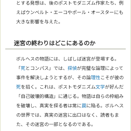
とする発想は、後のポストモダニズム作家たち、例
えばウンベルト・エーコやポール・オースターにも
大きな影響を与えた。
迷宮の終わりはどこにあるのか
ボルヘスの物語には、しばしば迷宮が登場する。
「
死
とコンパス」では、
探偵
が完璧な論理によって
事件を解決しようとするが、その論
理性
こそが彼の
死
を招く。これは、ポストモダニズム
文学
が好んだ
「自己破壊的構造」に通じる。物語は自らの枠組み
を破壊し、真実を探る者は常に
罠
に陥る。ボルヘス
の世界では、真実の迷宮に出口はなく、読者もま
た、その迷宮の一部となるのである。