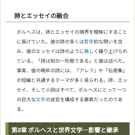
詩とエッセイの融合
ボルヘスは、詩とエッセイの境界を曖昧にすること
に長けていた。彼の詩の多くは
哲学
的な問いを含
み、彼のエッセイは詩のように
美
しく練り上げられ
ている。「詩は知の一形態である」と彼は述べた。
事実、彼の晩年の詩には、『アレフ』や『伝奇集』
の短編と共通するテーマが多く見られる。詩、エッ
セイ、そして小説はすべて、ボルヘスにとって一つ
の巨大な
文学
の迷宮を構成する要素だったのであ
る。
第8章 ボルヘスと世界文学—影響と継承