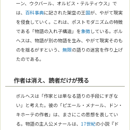
ーン、ウクバール、オルビス・テルティウス」で
は、
百科事典
に記された架空の王
国
が、やがて現実
を侵食していく。これは、ポストモダニズムの特徴
である「物語の入れ子構造」を
象徴
している。ボル
ヘスは、物語が別の物語を生み、やがて現実そのも
のを揺るがすという、
無限
の語りの迷宮を作り上げ
たのである。
作者は消え、読者だけが残る
ボルヘスは「作家とは単なる語りの手段にすぎな
い」と考えた。彼の「ピエール・メナール、ドン・
キホーテの作者」は、まさにこの思想を表してい
る。物語の主人公メナールは、
17世紀
の小説『ド