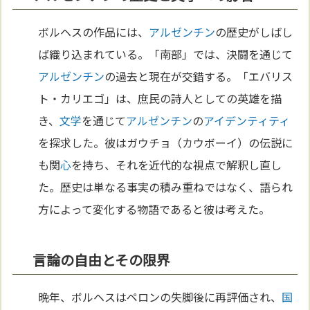
ボルヘスの作品には、
アルゼンチン
の歴史がしばし
ば織り込まれている。「南部」では、決闘を通じて
アルゼンチン
の過去と現在が交錯する。「エバリス
ト・カリエゴ」は、庶民の詩人としての英雄を描
き、
文学
を通じて
アルゼンチン
の
アイデンティティ
を探求した。彼はガウチョ（カウボーイ）の伝説に
も関
心
を持ち、それを近代的な視点で解釈し直し
た。歴史は単なる事実の積み重ねではなく、語られ
方によって変化する物語であると彼は考えた。
言論の自由とその限界
晩年、ボルヘスはペロンの失脚後に再評価され、
国