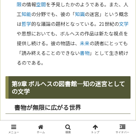
限
の情報
空間
を予見したかのようである。また、人
工
知能
の分野でも、彼の「
知識
の迷宮」という概念
は
哲学
的な議論の題材となっている。21世紀の
文学
や思想においても、ボルヘスの作品は新たな視点を
提供し続ける。彼の物語は、
未来
の読者にとっても
「読み終えることのできない
書物
」として生き続け
るのである。
第9章 ボルヘスの図書館—知の迷宮として
の文学
書物が無限に広がる世界
ボルヘスの最も有名な短編の一つ「バベルの
図書
館
」は、すべての
本
が
存在
する
無限
の
図書館
を描
メニュー
ホーム
検索
トップ
サイドバー