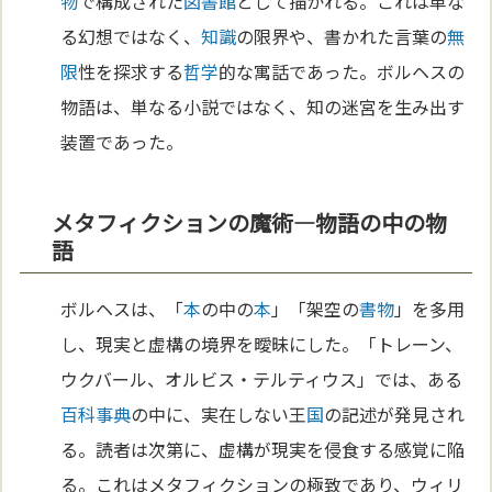
物
で構成された
図書館
として描かれる。これは単な
る幻想ではなく、
知識
の限界や、書かれた言葉の
無
限
性を探求する
哲学
的な寓話であった。ボルヘスの
物語は、単なる小説ではなく、知の迷宮を生み出す
装置であった。
メタフィクションの魔術—物語の中の物
語
ボルヘスは、「
本
の中の
本
」「架空の
書物
」を多用
し、現実と虚構の境界を曖昧にした。「トレーン、
ウクバール、オルビス・テルティウス」では、ある
百科事典
の中に、実在しない王
国
の記述が発見され
る。読者は次第に、虚構が現実を侵食する感覚に陥
る。これはメタフィクションの極致であり、ウィリ