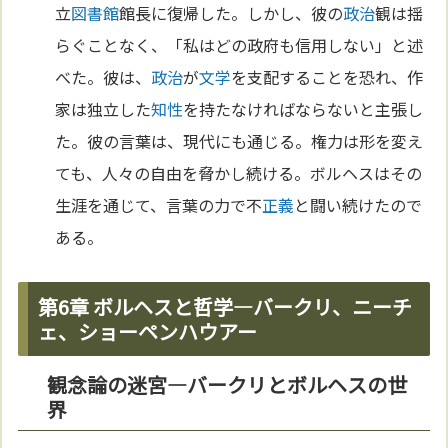
立
図書館
館長に復帰した。しかし、彼の
政治
観は揺
らぐことなく、「私はどの政府も信用しない」と述
べた。彼は、
政治
が
文学
を支配することを恐れ、作
家は独立した
知性
を持たなければならないと主張し
た。彼の言葉は、現代にも通じる。権力は形を変え
ても、人々の自由を脅かし続ける。ボルヘスはその
生涯を通じて、言葉の力で不
正義
と闘い続けたので
ある。
第6章 ボルヘスと哲学—バークリ、ニーチ
ェ、ショーペンハウアー
観念論の迷宮—バークリとボルヘスの世
界