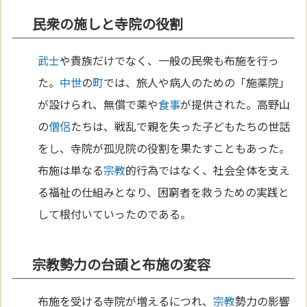
民衆の施しと寺院の役割
武士
や貴族だけでなく、一般の民衆も布施を行っ
た。
中世
の
町
では、旅人や病人のための「施薬院」
が設けられ、無償で薬や
食事
が提供された。高野山
の
僧侶
たちは、戦乱で親を失った子どもたちの世話
をし、寺院が孤児院の役割を果たすこともあった。
布施は単なる
宗教
的行為ではなく、社会全体を支え
る福祉の仕組みとなり、困窮者を救うための実践と
して根付いていったのである。
宗教勢力の台頭と布施の変容
布施を受ける寺院が増えるにつれ、
宗教
勢力の影響