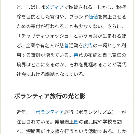
と、しばしば
メディア
で称賛される。しかし、税控
除を目的とした寄付や、ブランド
価値
を向上させる
ための寄付が行われることも少なくない。さらに、
「チャリティウォッシュ」という言葉が生まれるほ
ど、企業や有名人が慈
善
活動を
広告
の一環として利
用する事例が増えている。
善
意の布施と自己宣伝の
境界はどこにあるのか、それを見極めることが現代
社会における課題となっている。
ボランティア旅行の光と影
近年、「
ボランティア
旅行（ボランタリズム）」が
注目されている。発展途上
国
の孤児院や学校を訪
れ、短期間だけ支援を行うという活動である。しか