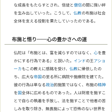
な成長をもたらすとされ、信徒と
僧侶
の間に強い絆
を生み出していった。こうして、
仏教
の布施は社会
全体を支える役割を果たしていったのである。
布施と悟り──心の豊かさへの道
仏陀は「布施とは、富を減らすのではなく、
心
を豊
かにする行為である」と説いた。
インド
の王
アショ
ーカ
もこの教えに感銘を受け、
仏教
に帰依したの
ち、広大な
帝国
の至る所に病院や施療院を建てた。
彼の行為は単なる
政治
的施策ではなく、布施の
精神
を
国
全体に広めるものであった。人は財産を施すこ
とで自らの執着を手放し、法を施すことで他者の苦
しみを取り除き、無畏施によって恐怖のない世界を