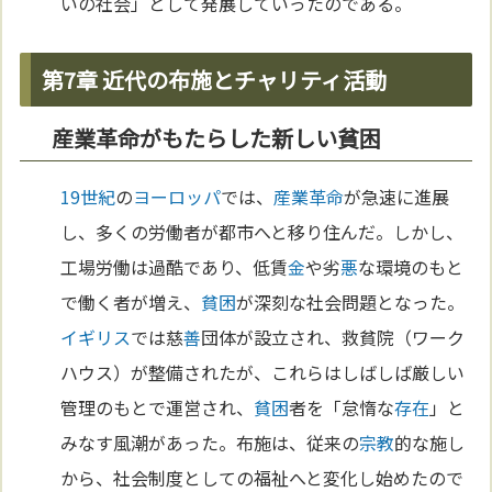
いの社会」として発展していったのである。
第7章 近代の布施とチャリティ活動
産業革命がもたらした新しい貧困
19世紀
の
ヨーロッパ
では、
産業革命
が急速に進展
し、多くの労働者が都市へと移り住んだ。しかし、
工場労働は過酷であり、低賃
金
や劣
悪
な環境のもと
で働く者が増え、
貧困
が深刻な社会問題となった。
イギリス
では慈
善
団体が設立され、救貧院（ワーク
ハウス）が整備されたが、これらはしばしば厳しい
管理のもとで運営され、
貧困
者を「怠惰な
存在
」と
みなす風潮があった。布施は、従来の
宗教
的な施し
から、社会制度としての福祉へと変化し始めたので