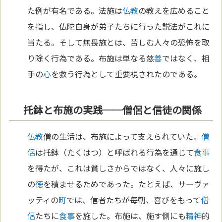
た例が有名である。法施は
仏教
の教えを広めること
を指し、仏陀自身が弟子たちに行った説法がこれに
当たる。そして無畏施とは、苦しむ人々の恐怖を取
り除く行為である。布施は単なる慈
善
ではなく、相
手の
心
を救う行為として重要視されたのである。
托鉢と布施の実践──僧侶と信徒の関係
仏教
僧の生活は、布施によって支えられていた。
僧
侶
は托鉢（たくはつ）と呼ばれる行為を通じて
食事
を得たが、これは貧しさからではなく、人々に施し
の
徳
を積ませるためであった。たとえば、サーヴァ
ッティの
町
では、信者たちが毎朝、喜びをもって
僧
侶
たちに
食事
を施した。布施は、施す側にも
精神
的