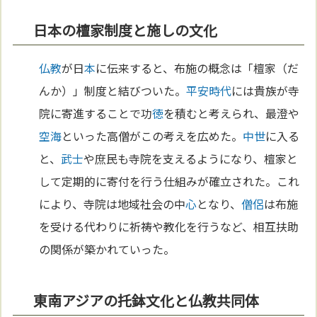
日本の檀家制度と施しの文化
仏教
が日
本
に伝来すると、布施の概念は「檀家（だ
んか）」制度と結びついた。
平安時代
には貴族が寺
院に寄進することで功
徳
を積むと考えられ、最澄や
空海
といった高僧がこの考えを広めた。
中世
に入る
と、
武士
や庶民も寺院を支えるようになり、檀家と
して定期的に寄付を行う仕組みが確立された。これ
により、寺院は地域社会の中
心
となり、
僧侶
は布施
を受ける代わりに祈祷や教化を行うなど、相互扶助
の関係が築かれていった。
東南アジアの托鉢文化と仏教共同体