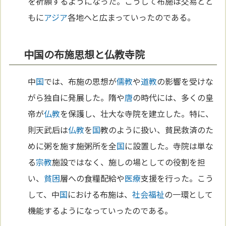
を祈願するようになった。こうして布施は交易とと
もに
アジア
各地へと広まっていったのである。
中国の布施思想と仏教寺院
中
国
では、布施の思想が
儒教
や
道教
の影響を受けな
がら独自に発展した。隋や
唐
の時代には、多くの皇
帝が
仏教
を保護し、壮大な寺院を建立した。特に、
則天武后は
仏教
を
国
教のように扱い、貧民救済のた
めに粥を施す施粥所を全
国
に設置した。寺院は単な
る
宗教
施設ではなく、施しの場としての役割を担
い、
貧困
層への食糧配給や
医療
支援を行った。こう
して、中
国
における布施は、
社会福祉
の一環として
機能するようになっていったのである。