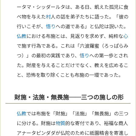
ータマ・シッダールタは、ある日、飢えた孤児に食
べ物を与えた
村
人の話を弟子たちに語った。「彼の
行いこそが、
悟り
への道である」と仏陀は説いた。
仏教
における布施とは、見返りを求めず、純粋な
心
で施す行為である。これは「六波羅蜜（ろっぱらみ
つ）」の最初の実践であり、
悟り
への第一歩とされ
た。財産を与えることだけでなく、教えを広めるこ
と、恐怖を取り除くことも布施の一環であった。
財施・法施・無畏施──三つの施しの形
仏教
では布施を「財施」「法施」「無畏施」の三つ
に分ける。財施は
物質
的な寄付であり、裕福な商人
アナータピンダダが仏陀のために祇園精舎を寄進し