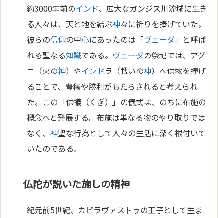
約3000年前の
インド
、広大なガンジス川流域に生き
る人々は、天と地を結ぶ
神
々に祈りを捧げていた。
彼らの
信仰
の中
心
にあったのは「
ヴェーダ
」と呼ば
れる聖なる
知識
である。
ヴェーダ
の祭祀では、アグ
ニ（火の
神
）や
インド
ラ（戦いの
神
）へ供物を捧げ
ることで、豊穣や勝利がもたらされると考えられ
た。この「供犠（くぎ）」の儀式は、のちに布施の
概念へと発展する。布施は単なる物のやり取りでは
なく、
神
聖な行為として人々の生活に深く根付いて
いたのである。
仏陀が説いた施しの精神
紀元前5世紀、カピラヴァストゥの王子として生ま