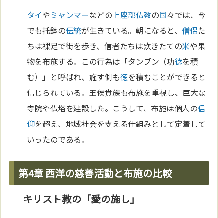
タイ
や
ミャンマー
などの
上座部仏教
の
国
々では、今
でも托鉢の
伝統
が生きている。朝になると、
僧侶
た
ちは裸足で街を歩き、信者たちは炊きたての
米
や果
物を布施する。この行為は「タンブン（功
徳
を積
む）」と呼ばれ、施す側も
徳
を積むことができると
信じられている。王侯貴族も布施を重視し、巨大な
寺院や仏塔を建設した。こうして、布施は個人の
信
仰
を超え、地域社会を支える仕組みとして定着して
いったのである。
第4章 西洋の慈善活動と布施の比較
キリスト教の「愛の施し」