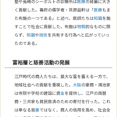
塾や長崎のシーボルトの診療所は
医療
の発展に大き
く貢献した。幕府の儒学者・貝原益軒は「
医療
もま
た布施の一つである」と述べ、医師たちは
知識
を施
すことで社会に貢献した。布施は
物質
的なものに限
らず、
知識
や
技術
を共有する行為へと広がっていっ
たのである。
富裕層と慈善活動の発展
江戸時代の商人たちは、莫大な富を蓄える一方で、
地域社会への貢献を重視した。
大阪
の豪商・鴻池家
は寺院や学校の建設に資
金
を提供し、江戸の両替
商・三井家も貧民救済のための寄付を行った。これ
は単なる慈
善
ではなく、商人の信用を高め、社会全