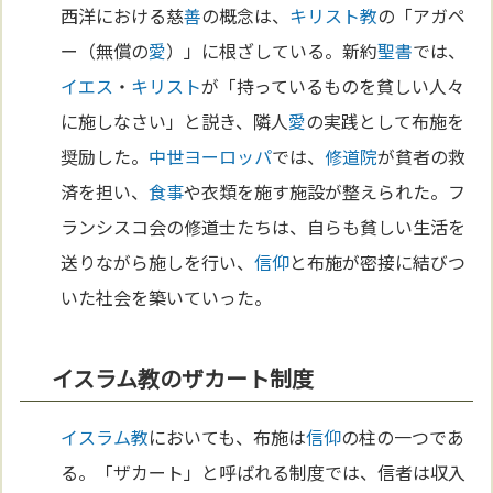
西洋における慈
善
の概念は、
キリスト教
の「アガペ
ー（無償の
愛
）」に根ざしている。新約
聖書
では、
イエス
・
キリスト
が「持っているものを貧しい人々
に施しなさい」と説き、隣人
愛
の実践として布施を
奨励した。
中世
ヨーロッパ
では、
修道院
が貧者の救
済を担い、
食事
や衣類を施す施設が整えられた。フ
ランシスコ会の修道士たちは、自らも貧しい生活を
送りながら施しを行い、
信仰
と布施が密接に結びつ
いた社会を築いていった。
イスラム教のザカート制度
イスラム教
においても、布施は
信仰
の柱の一つであ
る。「ザカート」と呼ばれる制度では、信者は収入