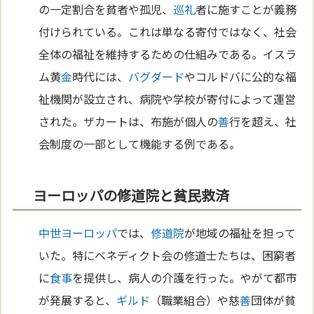
の一定割合を貧者や孤児、
巡礼
者に施すことが義務
付けられている。これは単なる寄付ではなく、社会
全体の福祉を維持するための仕組みである。イスラ
ム黄
金
時代には、
バグダード
やコルドバに公的な福
祉機関が設立され、病院や学校が寄付によって運営
された。ザカートは、布施が個人の
善
行を超え、社
会制度の一部として機能する例である。
ヨーロッパの修道院と貧民救済
中世
ヨーロッパ
では、
修道院
が地域の福祉を担って
いた。特にベネディクト会の修道士たちは、困窮者
に
食事
を提供し、病人の介護を行った。やがて都市
が発展すると、
ギルド
（職業組合）や慈
善
団体が貧