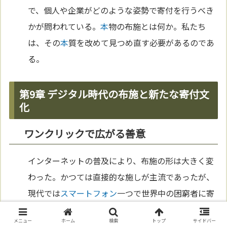
で、個人や企業がどのような姿勢で寄付を行うべき
かが問われている。
本
物の布施とは何か。私たち
は、その
本
質を改めて見つめ直す必要があるのであ
る。
第9章 デジタル時代の布施と新たな寄付文
化
ワンクリックで広がる善意
インターネットの普及により、布施の形は大きく変
わった。かつては直接的な施しが主流であったが、
現代では
スマートフォン
一つで世界中の困窮者に寄
付ができる。
国
際的なチャリティ団体は、
SNS
やク
メニュー
ホーム
検索
トップ
サイドバー
ラウドファンディングを活用し、クリック一つで支