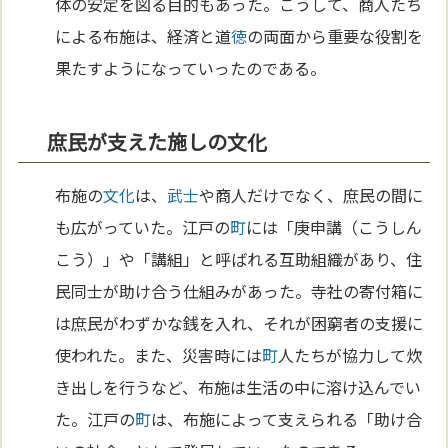
体の安定を図る目的もあった。こうして、商人たち
による布施は、経済と道
徳
の両面から重要な役割を
果たすようになっていったのである。
庶民が支えた施しの文化
布施の
文化
は、
武士
や商人だけでなく、庶民の間に
も広がっていた。江戸の
町
には「庚申講（こうしん
こう）」や「講組」と呼ばれる互助組織があり、住
民同士が助け合う仕組みがあった。寺社の寄付箱に
は庶民がわずかな銭を入れ、それが困窮者の支援に
使われた。また、災害時には
町
人たちが協力して炊
き出しを行うなど、布施は生活の中に溶け込んでい
た。江戸の
町
は、布施によって支えられる「助け合