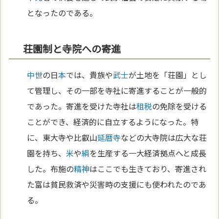
となったのである。
荘園制と寺院への寄進
中世
の日
本
では、貴族や
武士
が土地を「荘園」とし
て管理し、その一部を寺社に寄進することが一般的
であった。寄進を受けた寺社は
租税
の免除を受ける
ことができ、経済的に自立するようになった。特
に、東大寺や比叡山
延暦寺
などの大寺院は広大な荘
園を持ち、
米
や
絹
を生産する一大経済拠点へと成長
した。布施の
精神
はここでも生きており、寄進され
た富は貧民救済や災害時の支援にも使われたのであ
る。