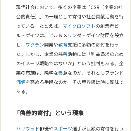
現代社会において、多くの企業は「CSR（企業の社
会的責任）」の一環として寄付や社会貢献活動を行
っている。たとえば、
マイクロソフト
の創業者ビ
ル・ゲイツは、ビル＆メ
リン
ダ・ゲイツ財団を設立
し、
ワクチン
開発や
教育
支援に多額の寄付を行っ
た。しかし、企業の慈
善
活動には「利益追求のため
のイメージ戦略ではないか」という批判もある。企
業の布施は、純粋な
善
意なのか、それともブランド
価値
を高める手段なのか。その境界線は時に曖昧で
ある。
「偽善的寄付」という現象
ハリウッド
俳優や
スポーツ
選手が巨額の寄付を行う