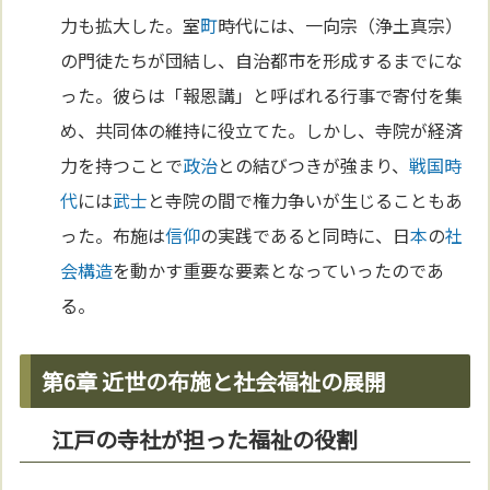
力も拡大した。室
町
時代には、一向宗（浄土真宗）
の門徒たちが団結し、自治都市を形成するまでにな
った。彼らは「報恩講」と呼ばれる行事で寄付を集
め、共同体の維持に役立てた。しかし、寺院が経済
力を持つことで
政治
との結びつきが強まり、
戦国時
代
には
武士
と寺院の間で権力争いが生じることもあ
った。布施は
信仰
の実践であると同時に、日
本
の
社
会構造
を動かす重要な要素となっていったのであ
る。
第6章 近世の布施と社会福祉の展開
江戸の寺社が担った福祉の役割