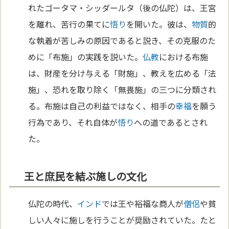
れたゴータマ・シッダールタ（後の仏陀）は、王宮
を離れ、苦行の果てに
悟り
を開いた。彼は、
物質
的
な執着が苦しみの原因であると説き、その克服のた
めに「布施」の実践を説いた。
仏教
における布施
は、財産を分け与える「財施」、教えを広める「法
施」、恐れを取り除く「無畏施」の三つに分類され
る。布施は自己の利益ではなく、相手の
幸福
を願う
行為であり、それ自体が
悟り
への道であるとされ
た。
王と庶民を結ぶ施しの文化
仏陀の時代、
インド
では王や裕福な商人が
僧侶
や貧
しい人々に施しを行うことが奨励されていた。たと