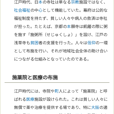
江戸時代、日
本
の寺社は単なる
宗教
施設ではなく、
社会福祉
の中
心
として機能していた。幕府は公的な
福祉制度を持たず、貧しい人々や病人の救済は寺社
が担った。たとえば、京都の
本
願寺は飢饉の際に粥
を施す「施粥所（せじゅくしょ）」を設け、江戸の
浅草寺も
貧困
者の支援を行った。人々は
信仰
の一環
として布施を行い、それが地域社会全体の助け合い
につながる仕組みとなっていたのである。
施薬院と医療の布施
江戸時代には、寺院や
町
人によって「施薬院」と呼
ばれる
医療
施設が設けられた。これは貧しい人々に
無償で薬や治療を提供する場であり、特に
大阪
の適