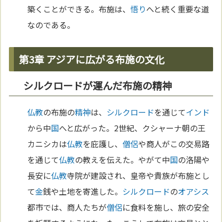
築くことができる。布施は、
悟り
へと続く重要な道
なのである。
第3章 アジアに広がる布施の文化
シルクロードが運んだ布施の精神
仏教
の布施の
精神
は、
シルクロード
を通じて
インド
から中
国
へと広がった。2世紀、クシャーナ朝の王
カニシカは
仏教
を庇護し、
僧侶
や商人がこの交易路
を通じて
仏教
の教えを伝えた。やがて中
国
の洛陽や
長安に
仏教
寺院が建設され、皇帝や貴族が布施とし
て
金
銭や土地を寄進した。
シルクロード
の
オアシス
都市では、商人たちが
僧侶
に食料を施し、旅の安全