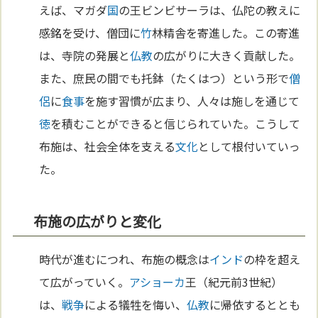
えば、マガダ
国
の王ビンビサーラは、仏陀の教えに
感銘を受け、僧団に
竹
林精舎を寄進した。この寄進
は、寺院の発展と
仏教
の広がりに大きく貢献した。
また、庶民の間でも托鉢（たくはつ）という形で
僧
侶
に
食事
を施す習慣が広まり、人々は施しを通じて
徳
を積むことができると信じられていた。こうして
布施は、社会全体を支える
文化
として根付いていっ
た。
布施の広がりと変化
時代が進むにつれ、布施の概念は
インド
の枠を超え
て広がっていく。
アショーカ
王（紀元前3世紀）
は、
戦争
による犠牲を悔い、
仏教
に帰依するととも