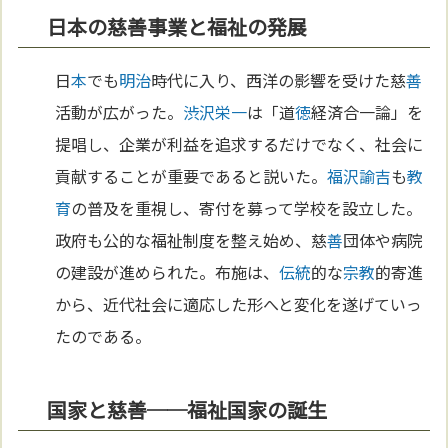
日本の慈善事業と福祉の発展
日
本
でも
明治
時代に入り、西洋の影響を受けた慈
善
活動が広がった。
渋沢栄一
は「道
徳
経済合一論」を
提唱し、企業が利益を追求するだけでなく、社会に
貢献することが重要であると説いた。
福沢諭吉
も
教
育
の普及を重視し、寄付を募って学校を設立した。
政府も公的な福祉制度を整え始め、慈
善
団体や病院
の建設が進められた。布施は、
伝統
的な
宗教
的寄進
から、近代社会に適応した形へと変化を遂げていっ
たのである。
国家と慈善──福祉国家の誕生