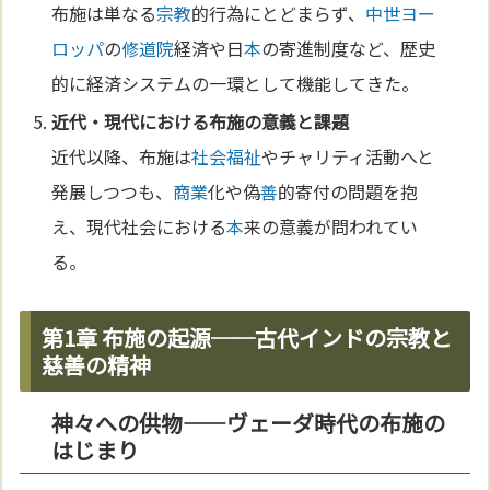
布施は単なる
宗教
的行為にとどまらず、
中世
ヨー
ロッパ
の
修道院
経済や日
本
の寄進制度など、歴史
的に経済システムの一環として機能してきた。
近代・現代における布施の意義と課題
近代以降、布施は
社会福祉
やチャリティ活動へと
発展しつつも、
商業
化や偽
善
的寄付の問題を抱
え、現代社会における
本
来の意義が問われてい
る。
第1章 布施の起源──古代インドの宗教と
慈善の精神
神々への供物——ヴェーダ時代の布施の
はじまり