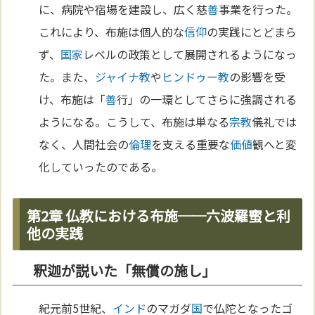
に、病院や宿場を建設し、広く慈
善
事業を行った。
これにより、布施は個人的な
信仰
の実践にとどまら
ず、
国家
レベルの政策として展開されるようになっ
た。また、
ジャイナ教
や
ヒンドゥー教
の影響を受
け、布施は「
善
行」の一環としてさらに強調される
ようになる。こうして、布施は単なる
宗教
儀礼では
なく、人間社会の
倫理
を支える重要な
価値
観へと変
化していったのである。
第2章 仏教における布施──六波羅蜜と利
他の実践
釈迦が説いた「無償の施し」
紀元前5世紀、
インド
のマガダ
国
で仏陀となったゴ