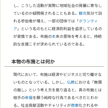
し、こうした活動が実際に地域社会の発展に寄与し
ているのか疑問視されることもある。
観光
気分で訪
れる参加者が増え、一部の団体では「
ボランティ
ア
」という名のもとに経済的利益を追求しているの
が実情である。布施の
本
来の意味を考えると、持続
的な支援こそが求められているのである。
本物の布施とは何か
現代において、布施は経済やビジネスと切り離せな
いものとなっている。しかし、
仏教
における「無償
の施し」という考え方を振り返ると、真の布施とは
相手の
幸福
を願う純粋な行為であるべきだとわか
る。社会貢献活動やチャリティが
商業
化される中