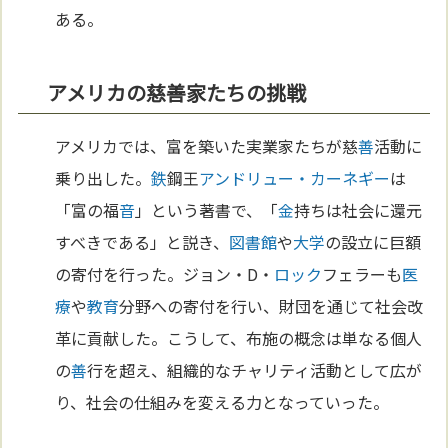
ある。
アメリカの慈善家たちの挑戦
アメリカでは、富を築いた実業家たちが慈
善
活動に
乗り出した。
鉄
鋼王
アンドリュー・カーネギー
は
「富の福
音
」という著書で、「
金
持ちは社会に還元
すべきである」と説き、
図書館
や
大学
の設立に巨額
の寄付を行った。ジョン・D・
ロック
フェラーも
医
療
や
教育
分野への寄付を行い、財団を通じて社会改
革に貢献した。こうして、布施の概念は単なる個人
の
善
行を超え、組織的なチャリティ活動として広が
り、社会の仕組みを変える力となっていった。