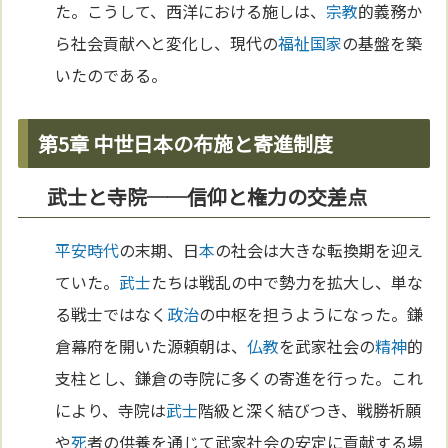
た。こうして、西洋における施しは、
宗教
的義務か
ら社会貢献へと変化し、現代の
福祉国家
の基盤を築
いたのである。
第5章 中世日本の布施と寄進制度
武士と寺院──信仰と権力の交差点
平安時代
の末期、日
本
の社会は大きな転換期を迎え
ていた。
武士
たちは戦乱の中で勢力を拡大し、単な
る戦士ではなく
政治
の中枢を担うようになった。鎌
倉幕府を開いた源頼朝は、
仏教
を武家社会の
精神
的
支柱とし、鎌倉の寺院に多くの寄進を行った。これ
により、寺院は
武士
階級と深く結びつき、戦勝祈願
や
死
者の供養を通じて武家社会の安定に貢献する場