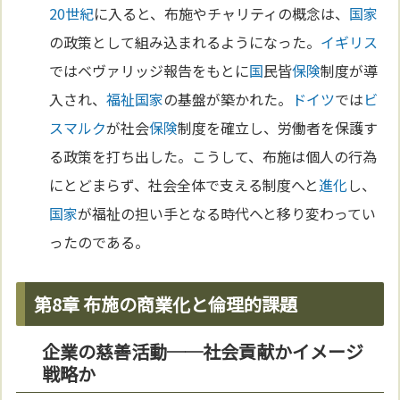
20世紀
に入ると、布施やチャリティの概念は、
国家
の政策として組み込まれるようになった。
イギリス
ではベヴァリッジ報告をもとに
国
民皆
保険
制度が導
入され、
福祉国家
の基盤が築かれた。
ドイツ
では
ビ
スマルク
が社会
保険
制度を確立し、労働者を保護す
る政策を打ち出した。こうして、布施は個人の行為
にとどまらず、社会全体で支える制度へと
進化
し、
国家
が福祉の担い手となる時代へと移り変わってい
ったのである。
第8章 布施の商業化と倫理的課題
企業の慈善活動──社会貢献かイメージ
戦略か