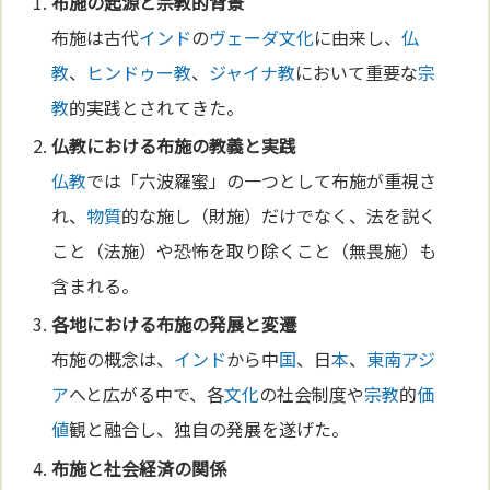
布施の起源と
宗教
的背景
布施は古代
インド
の
ヴェーダ
文化
に由来し、
仏
教
、
ヒンドゥー教
、
ジャイナ教
において重要な
宗
教
的実践とされてきた。
仏教
における布施の教義と実践
仏教
では「六波羅蜜」の一つとして布施が重視さ
れ、
物質
的な施し（財施）だけでなく、法を説く
こと（法施）や恐怖を取り除くこと（無畏施）も
含まれる。
各地における布施の発展と変遷
布施の概念は、
インド
から中
国
、日
本
、
東南アジ
ア
へと広がる中で、各
文化
の社会制度や
宗教
的
価
値
観と融合し、独自の発展を遂げた。
布施と社会経済の関係