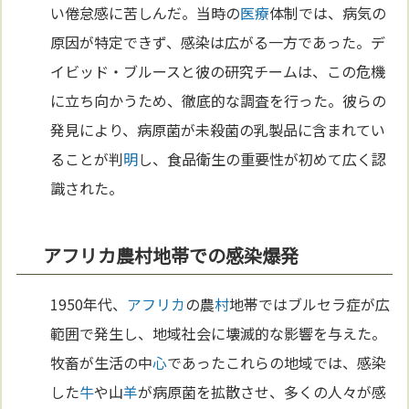
い倦怠感に苦しんだ。当時の
医療
体制では、病気の
原因が特定できず、感染は広がる一方であった。デ
イビッド・ブルースと彼の研究チームは、この危機
に立ち向かうため、徹底的な調査を行った。彼らの
発見により、病原菌が未殺菌の乳製品に含まれてい
ることが判
明
し、食品衛生の重要性が初めて広く認
識された。
アフリカ農村地帯での感染爆発
1950年代、
アフリカ
の農
村
地帯ではブルセラ症が広
範囲で発生し、地域社会に壊滅的な影響を与えた。
牧畜が生活の中
心
であったこれらの地域では、感染
した
牛
や山
羊
が病原菌を拡散させ、多くの人々が感