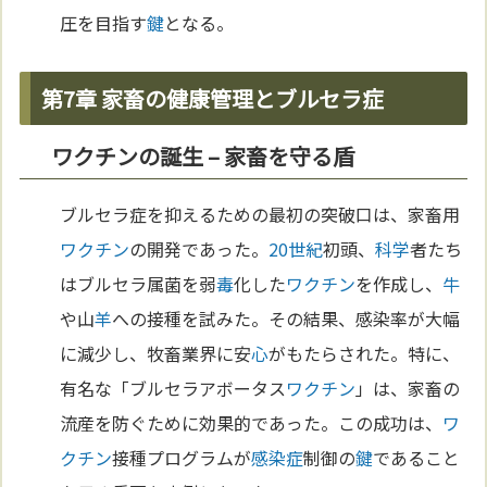
圧を目指す
鍵
となる。
第7章 家畜の健康管理とブルセラ症
ワクチンの誕生 – 家畜を守る盾
ブルセラ症を抑えるための最初の突破口は、家畜用
ワクチン
の開発であった。
20世紀
初頭、
科学
者たち
はブルセラ属菌を弱
毒
化した
ワクチン
を作成し、
牛
や山
羊
への接種を試みた。その結果、感染率が大幅
に減少し、牧畜業界に安
心
がもたらされた。特に、
有名な「ブルセラアボータス
ワクチン
」は、家畜の
流産を防ぐために効果的であった。この成功は、
ワ
クチン
接種プログラムが
感染症
制御の
鍵
であること