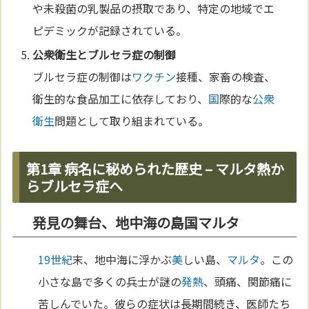
や未殺菌の乳製品の摂取であり、特定の地域でエ
ピデミックが記録されている。
公衆衛生
とブルセラ症の制御
ブルセラ症の制御は
ワクチン
接種、家畜の検査、
衛生的な食品加工に依存しており、
国
際的な
公衆
衛生
問題として取り組まれている。
第1章 病名に秘められた歴史 – マルタ熱か
らブルセラ症へ
発見の舞台、地中海の島国マルタ
19世紀
末、地中海に浮かぶ
美
しい島、
マルタ
。この
小さな島で多くの兵士が謎の
発熱
、頭痛、関節痛に
苦しんでいた。彼らの症状は長期間続き、医師たち