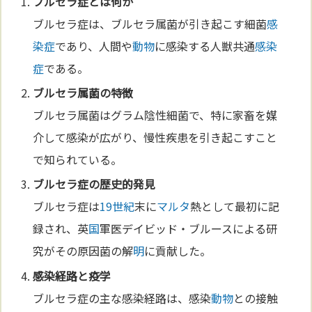
ブルセラ症とは何か
ブルセラ症は、ブルセラ属菌が引き起こす細菌
感
染症
であり、人間や
動物
に感染する人獣共通
感染
症
である。
ブルセラ属菌の特徴
ブルセラ属菌はグラム陰性細菌で、特に家畜を媒
介して感染が広がり、慢性疾患を引き起こすこと
で知られている。
ブルセラ症の歴史的発見
ブルセラ症は
19世紀
末に
マルタ
熱として最初に記
録され、英
国
軍医デイビッド・ブルースによる研
究がその原因菌の解
明
に貢献した。
感染経路と疫学
ブルセラ症の主な感染経路は、感染
動物
との接触