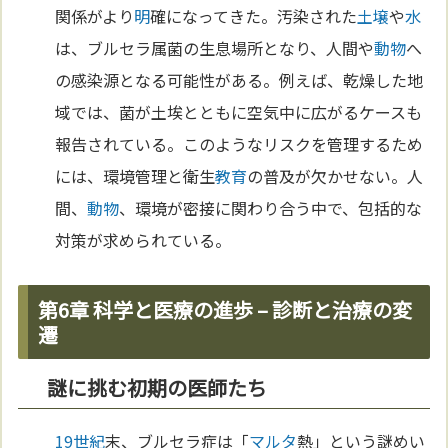
関係がより
明
確になってきた。汚染された
土壌
や
水
は、ブルセラ属菌の生息場所となり、人間や
動物
へ
の感染源となる可能性がある。例えば、乾燥した地
域では、菌が土埃とともに空気中に広がるケースも
報告されている。このようなリスクを管理するため
には、環境管理と衛生
教育
の普及が欠かせない。人
間、
動物
、環境が密接に関わり合う中で、包括的な
対策が求められている。
第6章 科学と医療の進歩 – 診断と治療の変
遷
謎に挑む初期の医師たち
19世紀
末、ブルセラ症は「
マルタ
熱」という謎めい