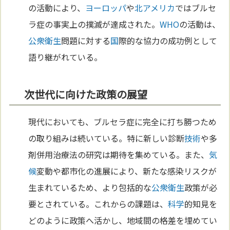
の活動により、
ヨーロッパ
や
北アメリカ
ではブルセ
ラ症の事実上の撲滅が達成された。
WHO
の活動は、
公衆衛生
問題に対する
国
際的な協力の成功例として
語り継がれている。
次世代に向けた政策の展望
現代においても、ブルセラ症に完全に打ち勝つため
の取り組みは続いている。特に新しい診断
技術
や多
剤併用治療法の研究は期待を集めている。また、
気
候
変動や都市化の進展により、新たな感染リスクが
生まれているため、より包括的な
公衆衛生
政策が必
要とされている。これからの課題は、
科学
的知見を
どのように政策へ活かし、地域間の格差を埋めてい