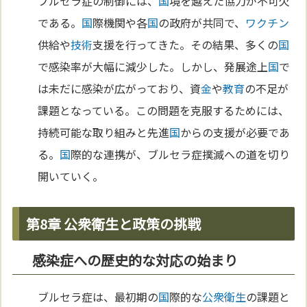
ブルセラ症の制御には、
国
境を越えた協力が不可欠
である。
国
際機関や各
国
の政府が共同で、
ワクチン
供給や
技術
支援を行ってきた。その結果、多くの
国
で感染率が大幅に減少した。しかし、発展途上
国
で
は未だに感染が広がっており、資
金
や
教育
の不足が
課題となっている。この問題を克服するためには、
持続可能な取り組みと先進
国
からの支援が必要であ
る。
国
際的な連携が、ブルセラ症撲滅への道を切り
開いていく。
第8章 公衆衛生と政策の挑戦
感染症への歴史的な対応の始まり
ブルセラ症は、最初期の
国
際的な
公衆衛生
の課題と