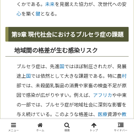
くかである。
未来
を見据えた協力が、次世代への安
心
を築く
鍵
となる。
第9章 現代社会におけるブルセラ症の課題
地域間の格差が生む感染リスク
ブルセラ症は、先進
国
ではほぼ制圧されたが、発展
途上
国
では依然として大きな課題である。特に農
村
部では、未殺菌乳製品の消費や家畜の検査不足が原
因で感染が広がりやすい。例えば、
アフリカ
や中東
の一部では、ブルセラ症が地域社会に深刻な影響を
与え続けている。このような格差は、
医療
資源や
教
育
の不足によるものであり、
国
際的な支援の必要性
メニュー
ホーム
検索
トップ
サイドバー
を浮き彫りにしている。地域間の感染状況の違いを