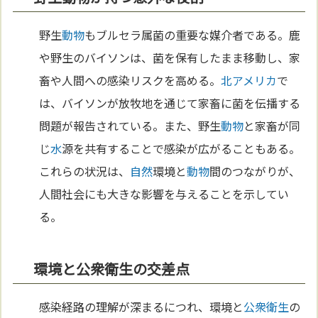
野生
動物
もブルセラ属菌の重要な媒介者である。鹿
や野生のバイソンは、菌を保有したまま移動し、家
畜や人間への感染リスクを高める。
北アメリカ
で
は、バイソンが放牧地を通じて家畜に菌を伝播する
問題が報告されている。また、野生
動物
と家畜が同
じ
水
源を共有することで感染が広がることもある。
これらの状況は、
自然
環境と
動物
間のつながりが、
人間社会にも大きな影響を与えることを示してい
る。
環境と公衆衛生の交差点
感染経路の理解が深まるにつれ、環境と
公衆衛生
の