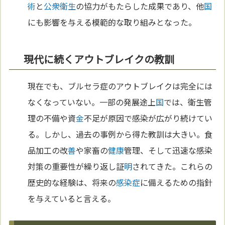
術
と
公衆衛生
の協力がもたらした成果であり、他
国
にも影響を与える模範的な取り組みとなった。
現代に続くアウトブレイクの教訓
現在でも、ブルセラ症のアウトブレイクは完全には
なくなっていない。一部の発展途上
国
では、衛生管
理の不備や資
金
不足が原因で感染が広がり続けてい
る。しかし、過去の事例から得た教訓は大きい。食
品加工の改
善
や家畜の
健康
管理、そして迅速な感染
対策の重要性が繰り返し証
明
されてきた。これらの
歴史的な経験は、将来の
感染症
に備えるための指針
を与えていると言える。