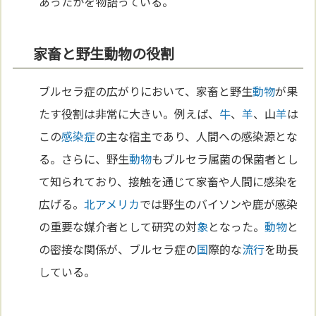
あったかを物語っている。
家畜と野生動物の役割
ブルセラ症の広がりにおいて、家畜と野生
動物
が果
たす役割は非常に大きい。例えば、
牛
、
羊
、山
羊
は
この
感染症
の主な宿主であり、人間への感染源とな
る。さらに、野生
動物
もブルセラ属菌の保菌者とし
て知られており、接触を通じて家畜や人間に感染を
広げる。
北アメリカ
では野生のバイソンや鹿が感染
の重要な媒介者として研究の対
象
となった。
動物
と
の密接な関係が、ブルセラ症の
国
際的な
流行
を助長
している。