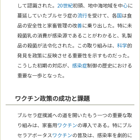
して認識された。
20世紀
初頭、地中海地域を中
心
に
蔓延していたブルセラ症の
流行
を受けて、各
国
は食
品の安全性と家畜管理の改
善
に乗り出した。特に未
殺菌乳の消費が感染源であることがわかると、乳製
品の殺菌が法令化された。この取り組みは、
科学
的
発見を政策に反映させる重要性を示すものだった。
こうした初期の対応が、
感染症
制御の歴史における
重要な一歩となった。
ワクチン政策の成功と課題
ブルセラ症撲滅への道を開いたもう一つの重要な取
り組みは、家畜用
ワクチン
の導入である。特にブル
セラアボータス
ワクチン
の普及は、感染率を劇的に