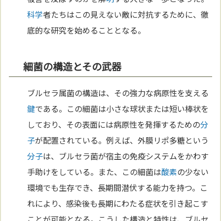
科学
者たちはこの見えない敵に対抗するために、徹
底的な研究を始めることとなる。
細菌の構造とその武器
ブルセラ属菌の構造は、その強力な病原性を支える
鍵
である。この細菌は小さな球状または短い棒状を
しており、その表面には病原性を発揮するための
分
子
が配置されている。例えば、外膜リポ多糖という
分子
は、ブルセラ菌が宿主の免疫システムをかわす
手助けをしている。また、この細菌は
酸素
の少ない
環境でも生存でき、長期間潜伏する能力を持つ。こ
れにより、感染後も長期にわたる症状を引き起こす
ことが可能となる。こうした構造と特性は、ブルセ