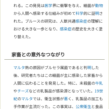
れる。この発見は
医学
界に衝撃を与え、細菌が
動物
から人間へ感染する仕組みが初めて
科学
的に証
明
さ
れた。ブルースの研究は、人獣共通
感染症
の理解に
おける大きな一歩となり、
感染症
の歴史を大きく塗
り替えた。
家畜との意外なつながり
マルタ
熱の原因がブルセラ属菌であると判
明
した
後、研究者たちはこの細菌が主に感染した家畜から
人間に伝わることを発見した。特に、未殺菌の
牛乳
や
チーズ
などの乳製品が感染源となっていた。
19世
紀
の
マルタ
では、衛生状態が
悪
く、乳製品の加工も
手作業が主流だった。この事実は、
公衆衛生
と食品