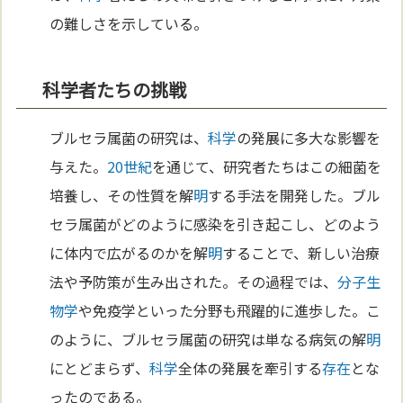
の難しさを示している。
科学者たちの挑戦
ブルセラ属菌の研究は、
科学
の発展に多大な影響を
与えた。
20世紀
を通じて、研究者たちはこの細菌を
培養し、その性質を解
明
する手法を開発した。ブル
セラ属菌がどのように感染を引き起こし、どのよう
に体内で広がるのかを解
明
することで、新しい治療
法や予防策が生み出された。その過程では、
分子
生
物学
や免疫学といった分野も飛躍的に進歩した。こ
のように、ブルセラ属菌の研究は単なる病気の解
明
にとどまらず、
科学
全体の発展を牽引する
存在
とな
ったのである。