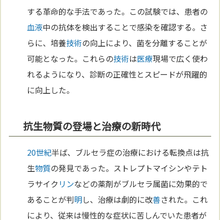
する革命的な手法であった。この試験では、患者の
血液
中の抗体を検出することで感染を確認する。さ
らに、培養
技術
の向上により、菌を分離することが
可能となった。これらの
技術
は
医療
現場で広く使わ
れるようになり、診断の正確性とスピードが飛躍的
に向上した。
抗生物質の登場と治療の新時代
20世紀
半ば、ブルセラ症の治療における転換点は抗
生
物質
の発見であった。ストレプトマイシンやテト
ラサイク
リン
などの薬剤がブルセラ属菌に効果的で
あることが判
明
し、治療は劇的に改
善
された。これ
により、従来は慢性的な症状に苦しんでいた患者が