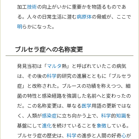
加工
技術
の向上がいかに重要かを物語るものであ
る。人々の日常生活に潜む
病原体
の脅威が、ここで
明
らかになった。
ブルセラ症への名称変更
発見当初は「
マルタ
熱」と呼ばれていたこの病気
は、その後の
科学
的研究の進展とともに「ブルセラ
症」と改称された。ブルースの功績を称えつつ、細
菌の特性と感染経路を強調した名前へと変わったの
だ。この名称変更は、単なる
医学
用語の更新ではな
く、人類が
感染症
に立ち向かう上で、
科学
的
知識
を
基盤にして
進化
を続けていることを
象徴
している。
ブルセラ症の歴史は、
科学
の進歩と人間の好奇
心
が