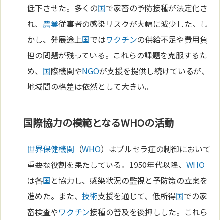
低下させた。多くの
国
で家畜の予防接種が法定化さ
れ、
農業
従事者の感染リスクが大幅に減少した。し
かし、発展途上
国
では
ワクチン
の供給不足や費用負
担の問題が残っている。これらの課題を克服するた
め、
国
際機関や
NGO
が支援を提供し続けているが、
地域間の格差は依然として大きい。
国際協力の模範となるWHOの活動
世界保健機関
（
WHO
）はブルセラ症の制御において
重要な役割を果たしている。1950年代以降、
WHO
は各
国
と協力し、感染状況の監視と予防策の立案を
進めた。また、
技術
支援を通じて、低所得
国
での家
畜検査や
ワクチン
接種の普及を後押しした。これら