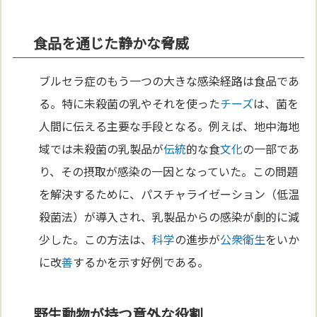
食品を通じた静かな脅威
ブルセラ症のもう一つの大きな感染経路は食品であ
る。特に未殺菌の乳やそれを使った
チーズ
は、菌を
人間に伝える主要な手段となる。例えば、地中海地
域では未殺菌の乳製品が
伝統
的な食
文化
の一部であ
り、その摂取が感染の一因となっていた。この問題
を解決するために、パスチャライゼーション（低温
殺菌法）が導入され、乳製品からの感染が劇的に減
少した。この方法は、
科学
の進歩が
公衆衛生
をいか
に改
善
するかを示す好例である。
野生動物が持つ意外な役割