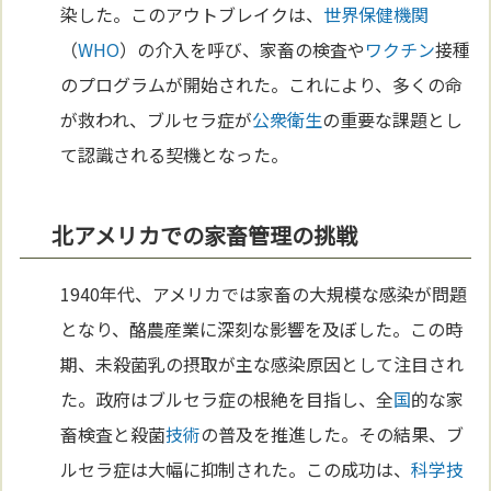
染した。このアウトブレイクは、
世界保健機関
（
WHO
）の介入を呼び、家畜の検査や
ワクチン
接種
のプログラムが開始された。これにより、多くの命
が救われ、ブルセラ症が
公衆衛生
の重要な課題とし
て認識される契機となった。
北アメリカでの家畜管理の挑戦
1940年代、アメリカでは家畜の大規模な感染が問題
となり、酪農産業に深刻な影響を及ぼした。この時
期、未殺菌乳の摂取が主な感染原因として注目され
た。政府はブルセラ症の根絶を目指し、全
国
的な家
畜検査と殺菌
技術
の普及を推進した。その結果、ブ
ルセラ症は大幅に抑制された。この成功は、
科学
技