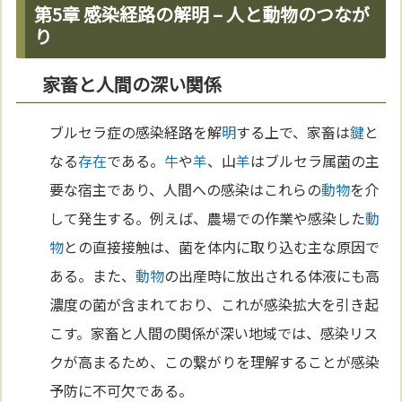
第5章 感染経路の解明 – 人と動物のつなが
り
家畜と人間の深い関係
ブルセラ症の感染経路を解
明
する上で、家畜は
鍵
と
なる
存在
である。
牛
や
羊
、山
羊
はブルセラ属菌の主
要な宿主であり、人間への感染はこれらの
動物
を介
して発生する。例えば、農場での作業や感染した
動
物
との直接接触は、菌を体内に取り込む主な原因で
ある。また、
動物
の出産時に放出される体液にも高
濃度の菌が含まれており、これが感染拡大を引き起
こす。家畜と人間の関係が深い地域では、感染リス
クが高まるため、この繋がりを理解することが感染
予防に不可欠である。