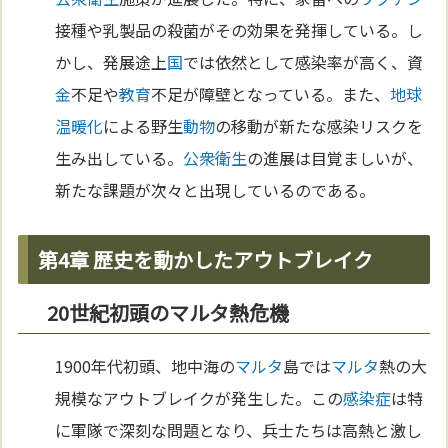
接種や乳製品の殺菌がその効果を発揮している。し
かし、発展途上
国
では依然として感染率が高く、資
金
不足や
教育
不足が障壁となっている。また、
地球
温暖化
による野生
動物
の移動が新たな感染リスクを
生み出している。
公衆衛生
の進展は目覚ましいが、
新たな課題が次々と出現しているのである。
第4章 歴史を動かしたアウトブレイク
20世紀初頭のマルタ熱危機
1900年代初頭、地中海の
マルタ
島では
マルタ
熱の大
規模なアウトブレイクが発生した。この
感染症
は特
に軍隊で深刻な問題となり、兵士たちは高熱と激し