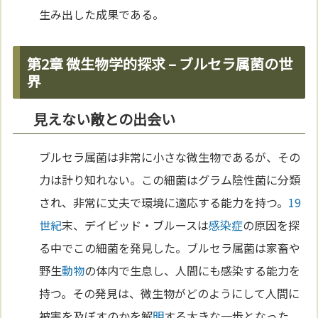
生み出した成果である。
第2章 微生物学的探求 – ブルセラ属菌の世
界
見えない敵との出会い
ブルセラ属菌は非常に小さな微生物であるが、その
力は計り知れない。この細菌はグラム陰性菌に分類
され、非常に丈夫で環境に適応する能力を持つ。
19
世紀
末、デイビッド・ブルースは
感染症
の原因を探
る中でこの細菌を発見した。ブルセラ属菌は家畜や
野生
動物
の体内で生息し、人間にも感染する能力を
持つ。その発見は、微生物がどのようにして人間に
被害を及ぼすのかを解
明
する大きな一歩となった。