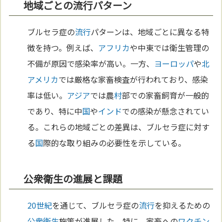
地域ごとの流行パターン
ブルセラ症の
流行
パターンは、地域ごとに異なる特
徴を持つ。例えば、
アフリカ
や中東では衛生管理の
不備が原因で感染率が高い。一方、
ヨーロッパ
や
北
アメリカ
では厳格な家畜検査が行われており、感染
率は低い。
アジア
では農
村
部での家畜飼育が一般的
であり、特に中
国
や
インド
での感染が懸念されてい
る。これらの地域ごとの差異は、ブルセラ症に対す
る
国
際的な取り組みの必要性を示している。
公衆衛生の進展と課題
20世紀
を通じて、ブルセラ症の
流行
を抑えるための
公衆衛生
施策が進展した。特に、家畜への
ワクチン