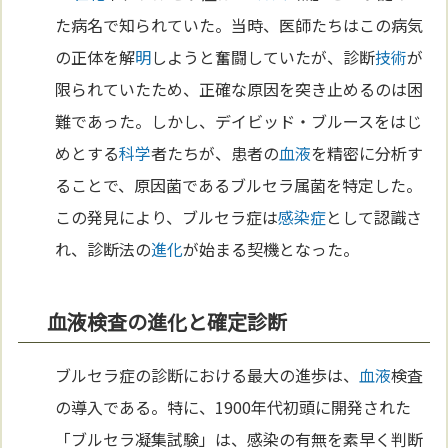
た病名で知られていた。当時、医師たちはこの病気
の正体を解
明
しようと奮闘していたが、診断
技術
が
限られていたため、正確な原因を突き止めるのは困
難であった。しかし、デイビッド・ブルースをはじ
めとする
科学
者たちが、患者の
血液
を精密に分析す
ることで、原因菌であるブルセラ属菌を特定した。
この発見により、ブルセラ症は
感染症
として認識さ
れ、診断法の
進化
が始まる契機となった。
血液検査の進化と確定診断
ブルセラ症の診断における最大の進歩は、
血液
検査
の導入である。特に、1900年代初頭に開発された
「ブルセラ凝集試験」は、感染の有無を素早く判断