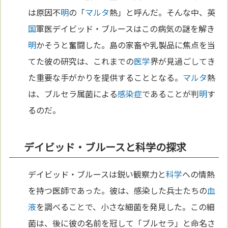
は原因不
明
の「
マルタ
熱」と呼んだ。そんな中、英
国
軍医デイビッド・ブルースはこの病気の謎を解き
明
かそうと奮闘した。島の家畜や乳製品に焦点を当
てた彼の研究は、これまでの
医学
界が見過ごしてき
た重要な手がかりを提供することとなる。
マルタ
熱
は、ブルセラ属菌による
感染症
であることが判
明
す
るのだ。
デイビッド・ブルースと科学の探求
デイビッド・ブルースは鋭い観察力と
科学
への情熱
を持つ医師であった。彼は、感染した兵士たちの
血
液
を調べることで、小さな細菌を発見した。この細
菌は、後に彼の名前を冠して「ブルセラ」と命名さ