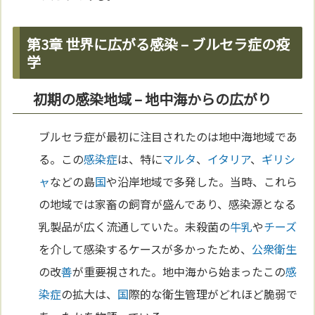
第3章 世界に広がる感染 – ブルセラ症の疫
学
初期の感染地域 – 地中海からの広がり
ブルセラ症が最初に注目されたのは地中海地域であ
る。この
感染症
は、特に
マルタ
、
イタリア
、
ギリシ
ャ
などの島
国
や沿岸地域で多発した。当時、これら
の地域では家畜の飼育が盛んであり、感染源となる
乳製品が広く流通していた。未殺菌の
牛乳
や
チーズ
を介して感染するケースが多かったため、
公衆衛生
の改
善
が重要視された。地中海から始まったこの
感
染症
の拡大は、
国
際的な衛生管理がどれほど脆弱で