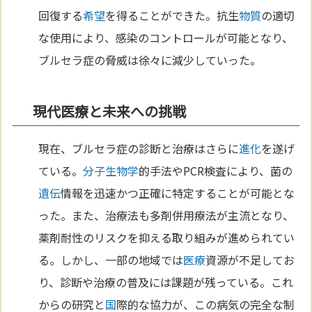
回復する
希望
を得ることができた。抗生
物質
の適切
な使用により、感染のコントロールが可能となり、
ブルセラ症の脅威は徐々に減少していった。
現代医療と未来への挑戦
現在、ブルセラ症の診断と治療はさらに
進化
を遂げ
ている。
分子
生物学
的手法やPCR検査により、菌の
遺伝
情報を迅速かつ正確に特定することが可能とな
った。また、治療法も多剤併用療法が主流となり、
薬剤耐性のリスクを抑える取り組みが進められてい
る。しかし、一部の地域では
医療
資源が不足してお
り、診断や治療の普及には課題が残っている。これ
からの研究と
国
際的な協力が、この病気の完全な制