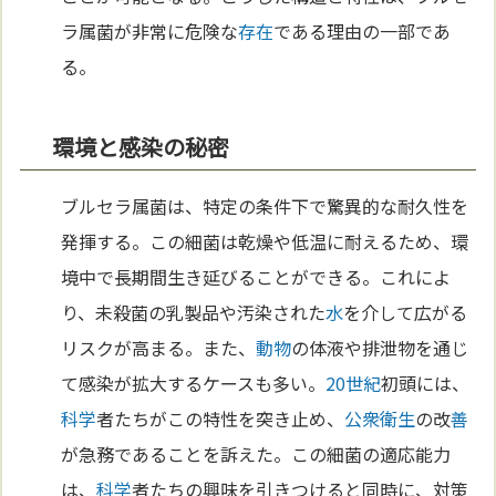
ラ属菌が非常に危険な
存在
である理由の一部であ
る。
環境と感染の秘密
ブルセラ属菌は、特定の条件下で驚異的な耐久性を
発揮する。この細菌は乾燥や低温に耐えるため、環
境中で長期間生き延びることができる。これによ
り、未殺菌の乳製品や汚染された
水
を介して広がる
リスクが高まる。また、
動物
の体液や排泄物を通じ
て感染が拡大するケースも多い。
20世紀
初頭には、
科学
者たちがこの特性を突き止め、
公衆衛生
の改
善
が急務であることを訴えた。この細菌の適応能力
は、
科学
者たちの興味を引きつけると同時に、対策