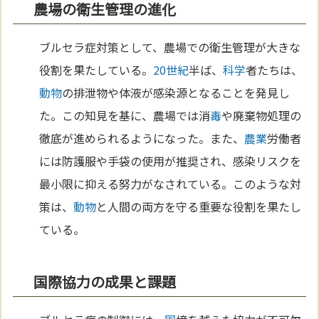
農場の衛生管理の進化
ブルセラ症対策として、農場での衛生管理が大きな
役割を果たしている。
20世紀
半ば、
科学
者たちは、
動物
の排泄物や体液が感染源となることを発見し
た。この知見を基に、農場では消
毒
や廃棄物処理の
徹底が進められるようになった。また、
農業
労働者
には防護服や手袋の使用が推奨され、感染リスクを
最小限に抑える努力がなされている。このような対
策は、
動物
と人間の両方を守る重要な役割を果たし
ている。
国際協力の成果と課題