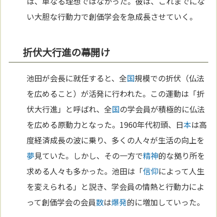
は、単なる理想ではなかった。彼は、これまでにな
い大胆な行動力で創価学会を急成長させていく。
折伏大行進の幕開け
池田が会長に就任すると、全
国
規模での折伏（仏法
を広めること）が活発に行われた。この運動は「折
伏大行進」と呼ばれ、全
国
の学会員が積極的に仏法
を広める原動力となった。1960年代初頭、日
本
は高
度経済成長の波に乗り、多くの人々が生活の向上を
夢
見ていた。しかし、その一方で
精神
的な拠り所を
求める人々も多かった。池田は「
信仰
によって人生
を変えられる」と説き、学会員の情熱と行動力によ
って創価学会の会員
数
は
爆発
的に増加していった。