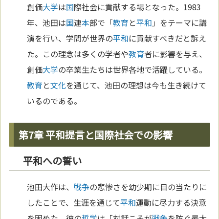
創価
大学
は
国
際社会に貢献する場となった。1983
年、池田は
国
連
本
部で「
教育
と
平和
」をテーマに講
演を行い、学問が世界の
平和
に貢献すべきだと訴え
た。この理念は多くの学者や
教育
者に影響を与え、
創価
大学
の卒業生たちは世界各地で活躍している。
教育
と
文化
を通じて、池田の理想は今も生き続けて
いるのである。
第7章 平和提言と国際社会での影響
平和への誓い
池田大作は、
戦争
の悲惨さを幼少期に目の当たりに
したことで、生涯を通じて
平和
運動に尽力する決意
を固めた。彼の
哲学
は「対話こそが
戦争
を防ぐ最大