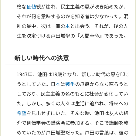
格な
価値
観が崩れ、民主主義の風が吹き始めたが、
それが何を意味するのかを知る者は少なかった。混
乱の最中、彼は一冊の
本
と出会う。それが、後の人
生を決定づける戸田城聖の『人間革命』であった。
新しい時代への決意
1947年、池田は19歳となり、新しい時代の扉を叩こ
うとしていた。日
本
は
戦争
の爪痕から立ち直ろうと
しており、民主主義の名のもとに社会が変化してい
た。しかし、多くの人々は生活に追われ、将来への
希望
を見出せずにいた。そんな時、池田は友人の紹
介で創価学会の講演会に参加する。そこで講師を務
めていたのが戸田城聖だった。戸田の言葉は、彼の