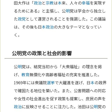
田大作は「
政治
と
宗教
は
本
来、人々の
幸福
を実現す
るためにある」と主張し、公
明
党は学会から独立し
た
政党
として運営されることを強調した。この議論
は、その後も日
本
政治
の大きなテーマとなってい
く。
公明党の政策と社会的影響
公
明
党は、結党当初から「大衆福祉」の理念を掲
げ、
教育
無償化や高齢者福祉の充実を推進した。
1969年には衆議院
選挙
で大躍進を遂げ、日
本
の政界
で確固たる地位を築いた。また、公害問題への対応
や女性の社会進出を促す政策も提案し、庶民の声を
政治
に反映させることに注力した。池田は公
明
党の