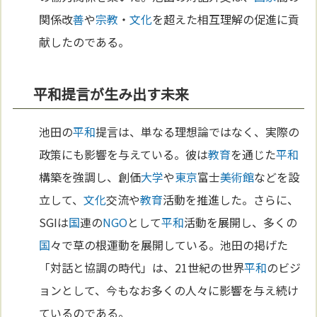
関係改
善
や
宗教
・
文化
を超えた相互理解の促進に貢
献したのである。
平和提言が生み出す未来
池田の
平和
提言は、単なる理想論ではなく、実際の
政策にも影響を与えている。彼は
教育
を通じた
平和
構築を強調し、創価
大学
や
東京
富士
美術館
などを設
立して、
文化
交流や
教育
活動を推進した。さらに、
SGIは
国
連の
NGO
として
平和
活動を展開し、多くの
国
々で草の根運動を展開している。池田の掲げた
「対話と協調の時代」は、21世紀の世界
平和
のビジ
ョンとして、今もなお多くの人々に影響を与え続け
ているのである。