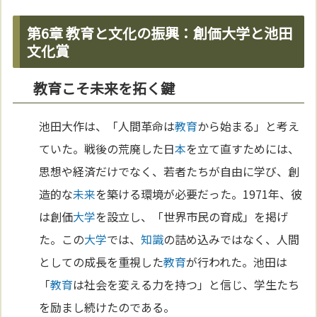
第6章 教育と文化の振興：創価大学と池田
文化賞
教育こそ未来を拓く鍵
池田大作は、「人間革命は
教育
から始まる」と考え
ていた。戦後の荒廃した日
本
を立て直すためには、
思想や経済だけでなく、若者たちが自由に学び、創
造的な
未来
を築ける環境が必要だった。1971年、彼
は創価
大学
を設立し、「世界市民の育成」を掲げ
た。この
大学
では、
知識
の詰め込みではなく、人間
としての成長を重視した
教育
が行われた。池田は
「
教育
は社会を変える力を持つ」と信じ、学生たち
を励まし続けたのである。