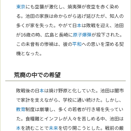
東京
にも空襲が激化し、焼夷弾が夜空を赤く染め
る。池田の家族は命からがら逃げ延びたが、知人の
多くが家を失った。やがて日
本
は敗戦を迎え、池田
が16歳の時、広島と長崎に
原子
爆弾
が投下された。
この未曾有の惨禍は、彼の
平和
への思いを深める契
機となった。
荒廃の中での希望
敗戦後の日
本
は焼け野原と化していた。池田は闇市
で家計を支えながら、学校に通い続けた。しかし、
教育
制度は崩壊し、多くの若者が行き場を失ってい
た。食糧難とインフレが人々を苦しめる中、池田は
本
を読むことで
未来
を切り開こうとした。戦前の厳