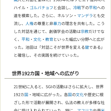
ハイル・
ゴルバチョフ
と会談し、
冷戦
下の
平和
への
道を模索した。さらに、ネルソン・
マンデラ
とも交
流し、
人権
の尊重と非
暴力
の理念を共有した。こう
した対話を通じて、創価学会の活動は
宗教
だけでな
く、
平和
・
文化
・
教育
といった幅広い分野へと広が
った。池田は「対話こそが世界を変える
鍵
である」
と確信し、その実践を続けていった。
世界192カ国・地域への広がり
21世紀に入ると、SGIの活動はさらに拡大し、世界
192カ
国
・地域に広がった。各
国
の
文化
や歴史に根
ざした形で活動が展開され、仏法の教えが多様な社
会に受け入れられていった。特に、
アフリカ
や南
米