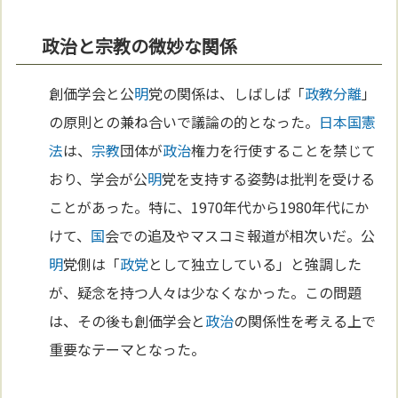
政治と宗教の微妙な関係
創価学会と公
明
党の関係は、しばしば「
政教分離
」
の原則との兼ね合いで議論の的となった。
日本国憲
法
は、
宗教
団体が
政治
権力を行使することを禁じて
おり、学会が公
明
党を支持する姿勢は批判を受ける
ことがあった。特に、1970年代から1980年代にか
けて、
国
会での追及やマスコミ報道が相次いだ。公
明
党側は「
政党
として独立している」と強調した
が、疑念を持つ人々は少なくなかった。この問題
は、その後も創価学会と
政治
の関係性を考える上で
重要なテーマとなった。