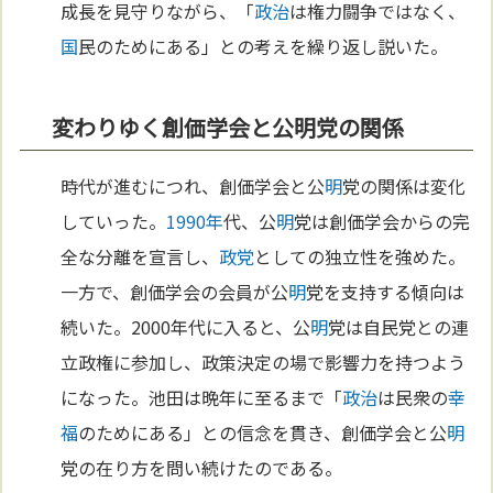
成長を見守りながら、「
政治
は権力闘争ではなく、
国
民のためにある」との考えを繰り返し説いた。
変わりゆく創価学会と公明党の関係
時代が進むにつれ、創価学会と公
明
党の関係は変化
していった。
1990年
代、公
明
党は創価学会からの完
全な分離を宣言し、
政党
としての独立性を強めた。
一方で、創価学会の会員が公
明
党を支持する傾向は
続いた。2000年代に入ると、公
明
党は自民党との連
立政権に参加し、政策決定の場で影響力を持つよう
になった。池田は晩年に至るまで「
政治
は民衆の
幸
福
のためにある」との信念を貫き、創価学会と公
明
党の在り方を問い続けたのである。