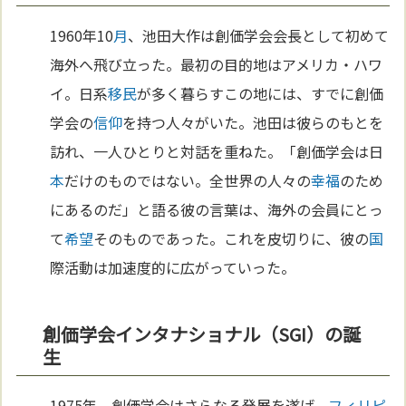
1960年10
月
、池田大作は創価学会会長として初めて
海外へ飛び立った。最初の目的地はアメリカ・ハワ
イ。日系
移民
が多く暮らすこの地には、すでに創価
学会の
信仰
を持つ人々がいた。池田は彼らのもとを
訪れ、一人ひとりと対話を重ねた。「創価学会は日
本
だけのものではない。全世界の人々の
幸福
のため
にあるのだ」と語る彼の言葉は、海外の会員にとっ
て
希望
そのものであった。これを皮切りに、彼の
国
際活動は加速度的に広がっていった。
創価学会インタナショナル（SGI）の誕
生
1975年、創価学会はさらなる発展を遂げ、
フィリピ