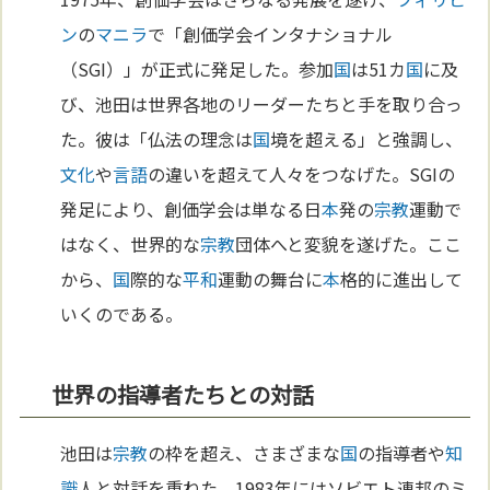
ン
の
マニラ
で「創価学会インタナショナル
（SGI）」が正式に発足した。参加
国
は51カ
国
に及
び、池田は世界各地のリーダーたちと手を取り合っ
た。彼は「仏法の理念は
国
境を超える」と強調し、
文化
や
言語
の違いを超えて人々をつなげた。SGIの
発足により、創価学会は単なる日
本
発の
宗教
運動で
はなく、世界的な
宗教
団体へと変貌を遂げた。ここ
から、
国
際的な
平和
運動の舞台に
本
格的に進出して
いくのである。
世界の指導者たちとの対話
池田は
宗教
の枠を超え、さまざまな
国
の指導者や
知
識
人と対話を重ねた。1983年にはソビエト連邦のミ