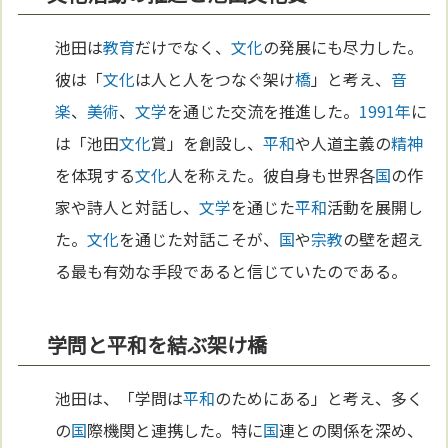
池田は
教育
だけでなく、
文化
の発展にも尽力した。
彼は「
文化
は人と人をつなぐ架け
橋
」と考え、
音
楽
、
美術
、
文学
を通じた交流を推進した。
1991年
に
は「池田
文化
賞」を創設し、
平和
や人道主義の
精神
を体現する
文化
人を称えた。彼自身も世界各
国
の作
家や詩人と対話し、
文学
を通じた
平和
活動を展開し
た。
文化
を通じた対話こそが、
国
や
宗教
の壁を超え
る最も有効な手段であると信じていたのである。
学問と平和を結ぶ架け橋
池田は、「学問は
平和
のためにある」と考え、多く
の
国
際機関と連携した。特に
国
連との関係を深め、