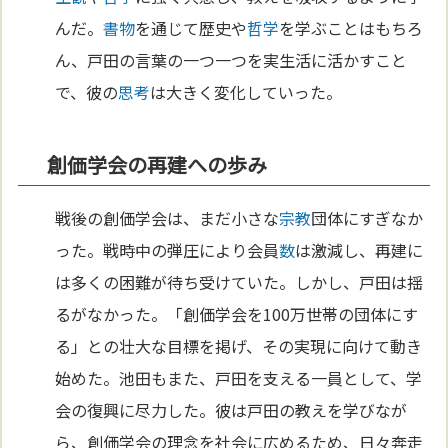
んだ。
書物
を通じて歴史や
哲学
を学ぶことはもちろ
ん、戸田の言葉の一つ一つを実生活に活かすこと
で、彼の
思考
は大きく変化していった。
創価学会の再建への歩み
戦後の創価学会は、まだ小さな
宗教
団体にすぎなか
った。戦時中の弾圧により会員
数
は激減し、再建に
は多くの困難が待ち受けていた。しかし、戸田は揺
るがなかった。「創価学会を100万世帯の団体にす
る」との壮大な目標を掲げ、その実現に向けて動き
始めた。池田もまた、戸田を支える一員として、学
会の復興に尽力した。彼は戸田の教えを学びなが
ら、創価学会の理念を社会に広めるため、日々奔走