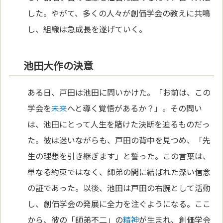
した。やがて、多くの人々が創価学会の教えに共鳴
し、組織は急成長を遂げていく。
池田大作の決意
ある日、戸田は池田に問いかけた。「お前は、この
学会を
未来
へと導く覚悟があるか？」。その問い
は、池田にとって人生を賭けた決断を迫るものだっ
た。彼は迷いながらも、戸田の背中を見つめ、「先
生の理想を引き継ぎます」と誓った。この言葉は、
単なる約束ではなく、師弟の間に結ばれた深い信念
の証であった。以後、池田は戸田の右腕として活動
し、創価学会の発展に全力を注ぐようになる。ここ
から、彼の「師弟不二」の
精神
が生まれ、創価学会