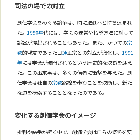
司法の場での対立
創価学会をめぐる論争は、時に法廷へと持ち込まれ
た。
1990年
代には、学会の運営や指導方法に対して
訴訟が提起されることもあった。また、かつての
宗
教
的盟友であった日
蓮
正宗との対立が激化し、
1991
年
には学会が破門されるという歴史的な決裂を迎え
た。この出来事は、多くの信者に衝撃を与えた。創
価学会は独自の
宗教
路線を歩むことを決断し、新た
な道を模索することとなったのである。
変化する創価学会のイメージ
批判や論争が続く中で、創価学会は自らの姿勢を変