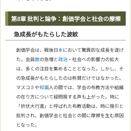
第8章 批判と論争：創価学会と社会の摩擦
急成長がもたらした波紋
創価学会は、戦後日
本
において驚異的な成長を遂げ
た。会員
数
の急増と
政治
・社会への影響力の拡大
は、多くの注目を集めることとなった。しかし、そ
の急成長がもたらしたのは称賛だけではなかった。
マスコミや
知識
人の間では、学会の布教方法や組織
の在り方について疑問視する声も上がった。特に
「折伏大行進」と呼ばれた布教活動は、時に強引と
批判され、創価学会と社会との間に摩擦を生む原因
となった。