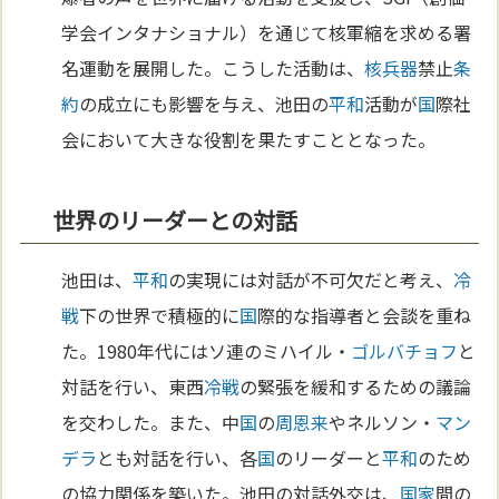
学会インタナショナル）を通じて核軍縮を求める署
名運動を展開した。こうした活動は、
核兵器
禁止
条
約
の成立にも影響を与え、池田の
平和
活動が
国
際社
会において大きな役割を果たすこととなった。
世界のリーダーとの対話
池田は、
平和
の実現には対話が不可欠だと考え、
冷
戦
下の世界で積極的に
国
際的な指導者と会談を重ね
た。1980年代にはソ連のミハイル・
ゴルバチョフ
と
対話を行い、東西
冷戦
の緊張を緩和するための議論
を交わした。また、中
国
の
周恩来
やネルソン・
マン
デラ
とも対話を行い、各
国
のリーダーと
平和
のため
の協力関係を築いた。池田の対話外交は、
国家
間の