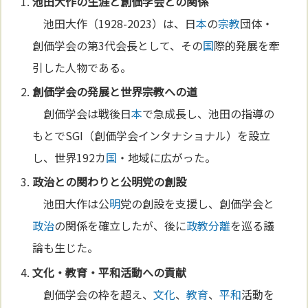
池田大作の生涯と創価学会との関係
池田大作（1928-2023）は、日
本
の
宗教
団体・
創価学会の第3代会長として、その
国
際的発展を牽
引した人物である。
創価学会の発展と世界
宗教
への道
創価学会は戦後日
本
で急成長し、池田の指導の
もとでSGI（創価学会インタナショナル）を設立
し、世界192カ
国
・地域に広がった。
政治
との関わりと公
明
党の創設
池田大作は公
明
党の創設を支援し、創価学会と
政治
の関係を確立したが、後に
政教分離
を巡る議
論も生じた。
文化
・
教育
・
平和
活動への貢献
創価学会の枠を超え、
文化
、
教育
、
平和
活動を