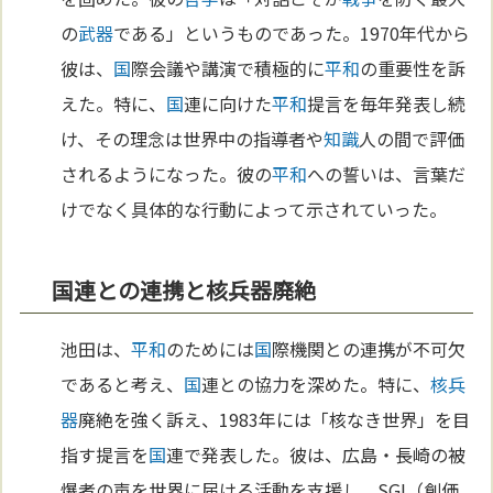
の
武器
である」というものであった。1970年代から
彼は、
国
際会議や講演で積極的に
平和
の重要性を訴
えた。特に、
国
連に向けた
平和
提言を毎年発表し続
け、その理念は世界中の指導者や
知識
人の間で評価
されるようになった。彼の
平和
への誓いは、言葉だ
けでなく具体的な行動によって示されていった。
国連との連携と核兵器廃絶
池田は、
平和
のためには
国
際機関との連携が不可欠
であると考え、
国
連との協力を深めた。特に、
核兵
器
廃絶を強く訴え、1983年には「核なき世界」を目
指す提言を
国
連で発表した。彼は、広島・長崎の被
爆者の声を世界に届ける活動を支援し、SGI（創価