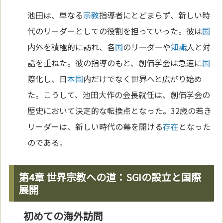
池田は、単なる
宗教
指導者にとどまらず、新しい時
代のリーダーとしての役割を担っていった。彼は
国
内外を積極的に訪れ、各
国
のリーダーや
知識
人と対
話を重ねた。彼の指導のもと、創価学会は急速に
国
際化し、日
本
国
内だけでなく世界へと広がり始め
た。こうして、池田大作の会長就任は、創価学会の
歴史において決定的な転換点となった。32歳の若き
リーダーは、新しい時代の幕を開ける
存在
となった
のである。
第4章 世界宗教への道：SGIの設立と国際
展開
初めての海外訪問