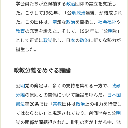
学会員たちが立候補する
政治
団体の設立を支援し
た。こうして1961年、「公
明
政治
連盟」が結成され
た。この団体は、
清
潔な
政治
を目指し、
社会福祉
や
教育
の充実を訴えた。そして、1964年に「公
明
党」
として正式に
政党
化し、日
本
の
政治
に新たな勢力が
誕生した。
政教分離をめぐる議論
公
明
党の発足は、多くの支持を集める一方で、
政教
分離
の原則との関係について議論を呼んだ。
日本国
憲法
第20条では「
宗教
団体は
政治
上の権力を行使し
てはならない」と規定されており、創価学会と公
明
党の関係が問題視された。批判の声が上がる中、池