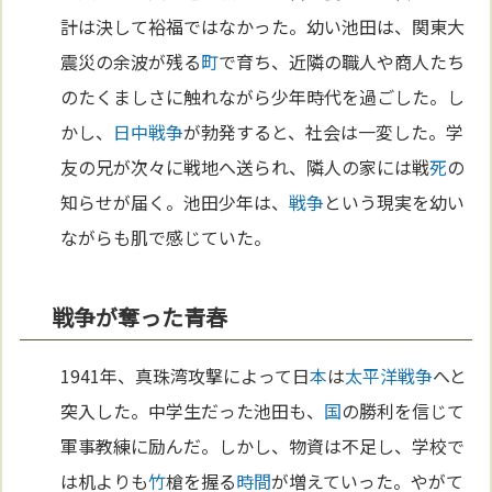
計は決して裕福ではなかった。幼い池田は、関東大
震災の余波が残る
町
で育ち、近隣の職人や商人たち
のたくましさに触れながら少年時代を過ごした。し
かし、
日中戦争
が勃発すると、社会は一変した。学
友の兄が次々に戦地へ送られ、隣人の家には戦
死
の
知らせが届く。池田少年は、
戦争
という現実を幼い
ながらも肌で感じていた。
戦争が奪った青春
1941年、真珠湾攻撃によって日
本
は
太平洋
戦争
へと
突入した。中学生だった池田も、
国
の勝利を信じて
軍事教練に励んだ。しかし、物資は不足し、学校で
は机よりも
竹
槍を握る
時間
が増えていった。やがて