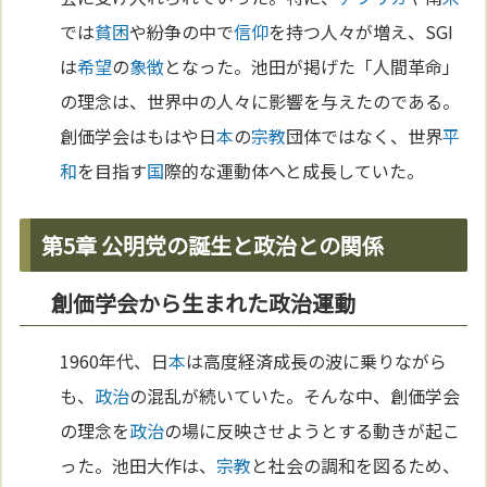
では
貧困
や紛争の中で
信仰
を持つ人々が増え、SGI
は
希望
の
象徴
となった。池田が掲げた「人間革命」
の理念は、世界中の人々に影響を与えたのである。
創価学会はもはや日
本
の
宗教
団体ではなく、世界
平
和
を目指す
国
際的な運動体へと成長していた。
第5章 公明党の誕生と政治との関係
創価学会から生まれた政治運動
1960年代、日
本
は高度経済成長の波に乗りながら
も、
政治
の混乱が続いていた。そんな中、創価学会
の理念を
政治
の場に反映させようとする動きが起こ
った。池田大作は、
宗教
と社会の調和を図るため、