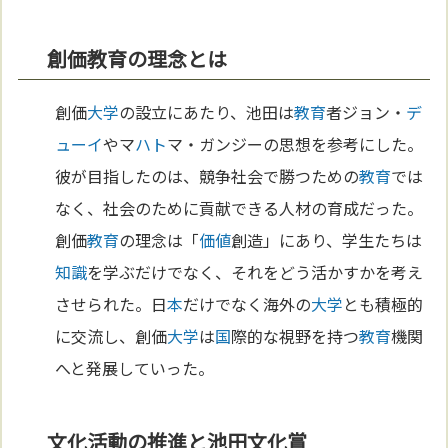
創価教育の理念とは
創価
大学
の設立にあたり、池田は
教育
者ジョン・
デ
ューイ
やマ
ハト
マ・ガンジーの思想を参考にした。
彼が目指したのは、競争社会で勝つための
教育
では
なく、社会のために貢献できる人材の育成だった。
創価
教育
の理念は「
価値
創造」にあり、学生たちは
知識
を学ぶだけでなく、それをどう活かすかを考え
させられた。日
本
だけでなく海外の
大学
とも積極的
に交流し、創価
大学
は
国
際的な視野を持つ
教育
機関
へと発展していった。
文化活動の推進と池田文化賞