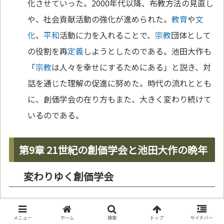
化させていった。2000年代以降、布教方法の見直し
や、社会貢献活動の強化が進められた。
教育
や
文
化
、
平和
活動に力を入れることで、
宗教
団体として
の役割を再
定義
しようとしたのである。池田大作も
「
宗教
は人々を幸せにするためにある」と説き、対
話を通じた理解の促進に努めた。時代の流れととも
に、創価学会の在り方もまた、大きく変わり続けて
いるのである。
第9章 21世紀の創価学会と池田大作の晩年
変わりゆく創価学会
21世紀を迎え、創価学会は大きな変革の時代を迎え
た。社会の多様化に伴い、
信仰
のあり方も変化し、
メニュー
ホーム
検索
トップ
サイドバー