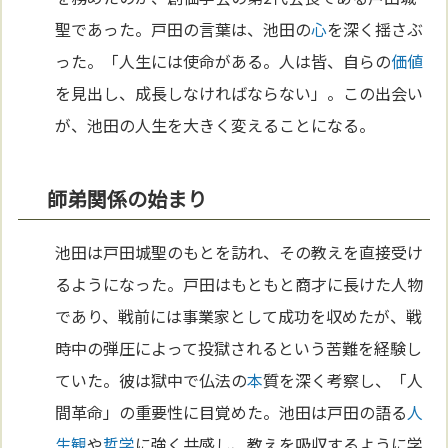
聖であった。戸田の言葉は、池田の
心
を深く揺さぶ
った。「人生には使命がある。人は皆、自らの
価値
を見出し、成長しなければならない」。この出会い
が、池田の人生を大きく変えることになる。
師弟関係の始まり
池田は戸田城聖のもとを訪れ、その教えを直接受け
るようになった。戸田はもともと商才に長けた人物
であり、戦前には事業家として成功を収めたが、戦
時中の弾圧によって投獄されるという苦難を経験し
ていた。彼は獄中で仏法の
本
質を深く考察し、「人
間革命」の重要性に目覚めた。池田は戸田の語る
人
生観
や
哲学
に強く共感し、教えを吸収するように学