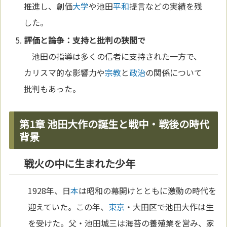
推進し、創価
大学
や池田
平和
提言などの実績を残
した。
評価と論争：支持と批判の狭間で
池田の指導は多くの信者に支持された一方で、
カリスマ的な影響力や
宗教
と
政治
の関係について
批判もあった。
第1章 池田大作の誕生と戦中・戦後の時代
背景
戦火の中に生まれた少年
1928年、日
本
は昭和の幕開けとともに激動の時代を
迎えていた。この年、
東京
・大田区で池田大作は生
を受けた。父・池田城三は海苔の養殖業を営み、家