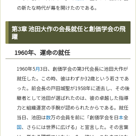
の新たな時代が幕を開けたのである。
第3章 池田大作の会長就任と創価学会の飛
躍
1960年、運命の就任
1960年5
月
3日、創価学会の第3代会長に池田大作が
就任した。この時、彼はわずか32歳という若さであ
った。前会長の戸田城聖が1958年に逝去し、その後
継者として池田が選ばれたのは、彼の卓越した指導
力と組織運営の手腕が認められたからである。就任
当日、池田は
数
万の会員を前に「創価学会を日
本
全
国
、さらには世界に広げる」と宣言した。その言葉