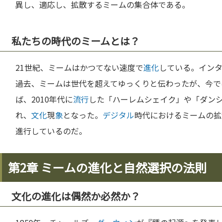
異し、適応し、拡散するミームの集合体である。
私たちの時代のミームとは？
21世紀、ミームはかつてない速度で
進化
している。イン
過去、ミームは世代を超えてゆっくりと伝わったが、今で
ば、2010年代に
流行
した「ハーレムシェイク」や「ダン
れ、
文化
現
象
となった。
デジタル
時代におけるミームの拡
進行しているのだ。
第2章 ミームの進化と自然選択の法則
文化の進化は偶然か必然か？