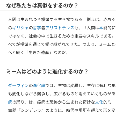
なぜ私たちは真似をするのか？
人間は生まれつき模倣する生き物である。例えば、赤ちゃ
の
ギリシャ
の
哲学
者
アリストテレス
も、「人間は
本
能的に
ではなく、社会の中で生きるための重要なスキルである。
べてが模倣を通じて受け継がれてきた。つまり、ミームと
へと続く「生きた遺産」なのだ。
ミームはどのように進化するのか？
ダーウィン
の
進化論
では、生物は変異し、生存に有利な形
も変化しながら競争し、広がるものと消えていくものがあ
病
の踊り」は、疫病の恐怖から生まれた奇妙な
文化
的ミー
童話『シンデレラ』のように、時代や場所を超えて形を変