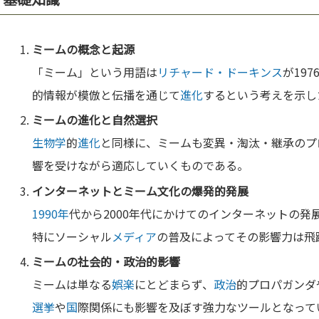
ミームの概念と起源
「ミーム」という用語は
リチャード・ドーキンス
が19
的情報が模倣と伝播を通じて
進化
するという考えを示し
ミームの
進化
と
自然
選択
生物学
的
進化
と同様に、ミームも変異・淘汰・継承のプ
響を受けながら適応していくものである。
インターネットとミーム
文化
の
爆発
的発展
1990年
代から2000年代にかけてのインターネットの
特にソーシャル
メディア
の普及によってその影響力は飛
ミームの社会的・
政治
的影響
ミームは単なる
娯楽
にとどまらず、
政治
的プロパガンダ
選挙
や
国
際関係にも影響を及ぼす強力なツールとなって