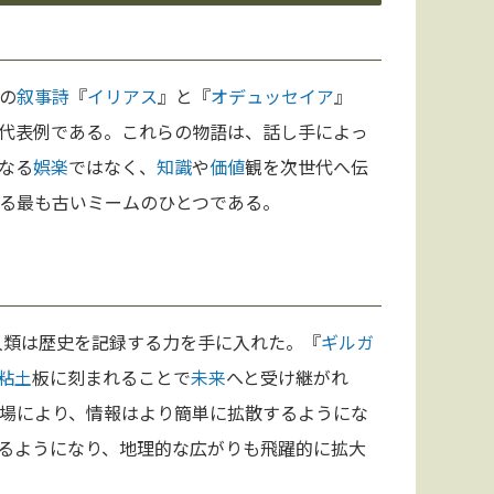
の
叙事詩
『
イリアス
』と『
オデュッセイア
』
代表例である。これらの物語は、話し手によっ
なる
娯楽
ではなく、
知識
や
価値
観を次世代へ伝
る最も古いミームのひとつである。
人類は歴史を記録する力を手に入れた。『
ギルガ
粘土
板に刻まれることで
未来
へと受け継がれ
場により、情報はより簡単に拡散するようにな
るようになり、地理的な広がりも飛躍的に拡大