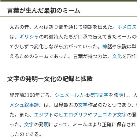
言葉が生んだ最初のミーム
太古の昔、人々は語り部を通じて物語を伝えた。
ホメロス
は、
ギリシャ
の吟遊詩人たちが口承で伝えてきたミームの
て少しずつ変化しながら広がっていった。
神
話や伝説は単
えるためのミームであった。言葉が持つ力は、
文化
を形作
文字の発明—文化の記録と拡散
紀元前3100年ごろ、
シュメール人
は
楔形文字
を発
明
し、
メシュ
叙事詩
』は、世界最古の
文学
作品のひとつであり、
た。また、
エジプト
の
ヒエログリフ
や
フェニキア
文字
の登
った。
文字
の発
明
によって、ミームはより正確に保存され
したのである。