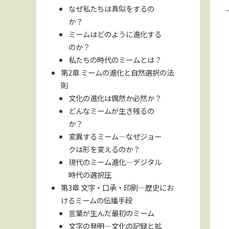
なぜ私たちは真似をするの
か？
ミームはどのように進化する
のか？
私たちの時代のミームとは？
第2章 ミームの進化と自然選択の法
則
文化の進化は偶然か必然か？
どんなミームが生き残るの
か？
変異するミーム—なぜジョー
クは形を変えるのか？
現代のミーム進化—デジタル
時代の選択圧
第3章 文字・口承・印刷—歴史にお
けるミームの伝播手段
言葉が生んだ最初のミーム
文字の発明—文化の記録と拡