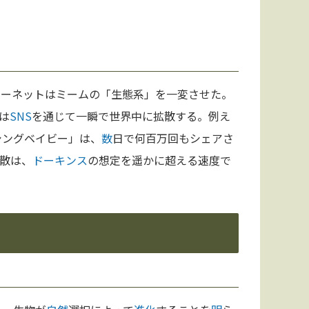
ターネットはミームの「生態系」を一変させた。
は
SNS
を通じて一瞬で世界中に拡散する。例え
シングベイビー」は、
数
日で何百万回もシェアさ
散は、
ドーキンス
の想定を遥かに超える速度で