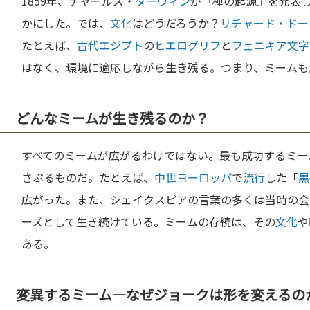
1859年、チャールズ・
ダーウィン
が『種の起源』を発表
かにした。では、
文化
はどうだろうか？
リチャード・ドー
たとえば、
古代エジプト
の
ヒエログリフ
と
フェニキア
文字
はなく、環境に適応しながら生き残る。つまり、ミームも
どんなミームが生き残るのか？
すべてのミームが広がるわけではない。最も成功するミー
さぶるものだ。たとえば、
中世
ヨーロッパ
で
流行
した「
黒
広がった。また、シェイクスピアの言葉の多くは当時の会
ーズとして生き続けている。ミームの存続は、その
文化
や
ある。
変異するミーム—なぜジョークは形を変えるの