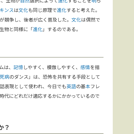
し、生物が
自然
選択によって
進化
することを
明
ら
キンス
は
文化
も同じ原理で
進化
すると考えた。
が競争し、後者が広く普及した。
文化
は偶然で
生物と同様に「
進化
」するのである。
ムは、
記憶
しやすく、模倣しやすく、
感情
を揺
死病
のダンス」は、恐怖を共有する手段として
話表現として使われ、今日でも
英語
の基
本
フレ
時代にどれだけ適応するかにかかっているので
か？