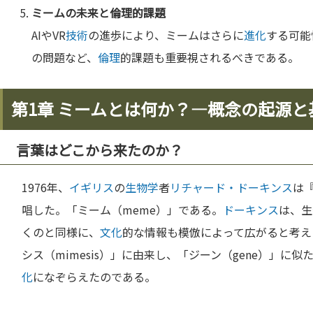
ミームの
未来
と
倫理
的課題
AIやVR
技術
の進歩により、ミームはさらに
進化
する可能
の問題など、
倫理
的課題も重要視されるべきである。
第1章 ミームとは何か？—概念の起源と
言葉はどこから来たのか？
1976年、
イギリス
の
生物学
者
リチャード・ドーキンス
は
唱した。「ミーム（meme）」である。
ドーキンス
は、生
くのと同様に、
文化
的な情報も模倣によって広がると考え
シス（mimesis）」に由来し、「ジーン（gene）」に
化
になぞらえたのである。