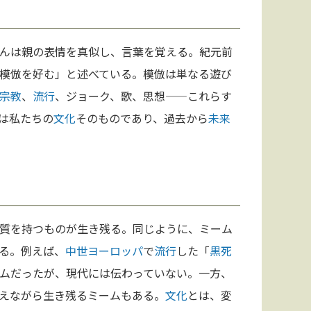
んは親の表情を真似し、言葉を覚える。紀元前
模倣を好む」と述べている。模倣は単なる遊び
宗教
、
流行
、ジョーク、歌、思想——これらす
は私たちの
文化
そのものであり、過去から
未来
質を持つものが生き残る。同じように、ミーム
る。例えば、
中世
ヨーロッパ
で
流行
した「
黒死
ムだったが、現代には伝わっていない。一方、
えながら生き残るミームもある。
文化
とは、変