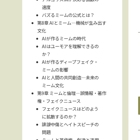
速度
バズるミームの公式とは？
第8章 AIとミーム—機械が生み出す
文化
AIが作るミームの時代
AIはユーモアを理解できるの
か？
AIが作るディープフェイク・
ミームの影響
AIと人間の共同創造—未来の
ミーム文化
第9章 ミームと倫理—誤情報・著作
権・フェイクニュース
フェイクニュースはどのよう
に拡散するのか？
誹謗中傷とヘイトスピーチの
問題
ミームと著作権—創造と盗用