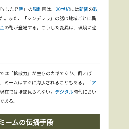
失敗した発
明
」の
風刺
画は、
20世紀
には
新聞
の
政
た。また、「シンデレラ」の話は地域ごとに異
金
の靴が登場する。こうした変異は、環境に適
では「拡散力」が生存のカギであり、例えば
、ミームはすぐに淘汰されることもある。「
ア
現在ではほぼ見られない。
デジタル
時代におい
である。
るミームの伝播手段