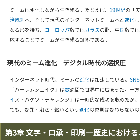
ミームは変化しながら生き残る。たとえば、
19世紀
の「
治
風刺
へ、そして現代のインターネットミームへと
進化
し
なる形を持ち、
ヨーロッパ
版では
ガラス
の靴、中
国
版では
応することでミームが生き残る証拠である。
現代のミーム進化—デジタル時代の選択圧
インターネット時代、ミームの
進化
は加速している。
SNS
「ハーレムシェイク」は
数
週間で世界中に広まった。一方
イ
ス・バケツ・チャレンジ」は一時的な成功を収めたが、
ても、変異・淘汰・継承という
進化
の原則は変わらないの
第3章 文字・口承・印刷—歴史におけ