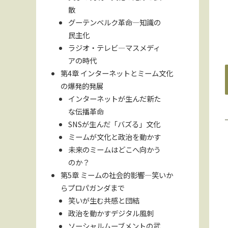
散
グーテンベルク革命—知識の
民主化
ラジオ・テレビ—マスメディ
アの時代
第4章 インターネットとミーム文化
の爆発的発展
インターネットが生んだ新た
な伝播革命
SNSが生んだ「バズる」文化
ミームが文化と政治を動かす
未来のミームはどこへ向かう
のか？
第5章 ミームの社会的影響—笑いか
らプロパガンダまで
笑いが生む共感と団結
政治を動かすデジタル風刺
ソーシャルムーブメントの武