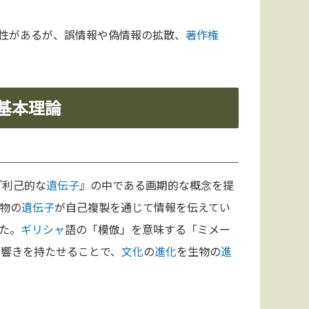
性があるが、誤情報や偽情報の拡散、
著作権
基本理論
『利己的な
遺伝子
』の中である画期的な概念を提
物の
遺伝子
が自己複製を通じて情報を伝えてい
た。
ギリシャ
語の「模倣」を意味する「ミメー
似た響きを持たせることで、
文化
の
進化
を生物の
進