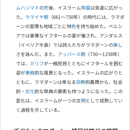
ムハンマド
の
死
後、イスラーム
帝国
は急速に広がっ
た。
ウマイヤ朝
（661〜750年）の時代には、ラマダ
ーンの習慣も地域ごとに特
色
を持ち始めた。ペルシ
アでは豪華なイフタールの宴が催され、アンダルス
（イベリア半島）では詩人たちがラマダーンの
美
し
さを詠んだ。また、
アッバース朝
（750〜1258年）
では、
カリフ
が一般庶民とともにイフタールを囲む
姿が
象徴
的な風景となった。イスラームの広がりと
ともに、ラマダーンは単なる
宗教
的義務から、社会
的・
文化
的な祭典の要素も持つようになった。この
変化は、イスラームが一つの文
明
として成熟してい
く過程を示している。