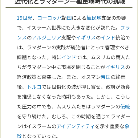
近代化とラマダーン—植民地時代の挑戦
19世紀
、
ヨーロッパ
諸
国
による
植民地
支配の影響
で、イスラーム世界にも大きな変化が訪れた。
フラ
ンス
の
アルジェリア
支配や
イギリス
の
インド
統治で
は、ラマダーンの実践が統治者にとって管理すべき
課題となった。特に
インド
では、ムスリムの商人た
ちがラマダーン中に市場を閉じることが
イギリス
の
経済政策と衝突した。また、オスマン
帝国
の終焉
後、
トルコ
では世俗化の波が押し寄せ、政府が断食
を推奨しなくなった時期もあった。しかし、こうし
た圧力の中でも、ムスリムたちはラマダーンの
伝統
を守り続けた。むしろ、この時期を通じてラマダー
ンはイスラームの
アイデンティティ
を示す重要な
象
徴
となっていった。