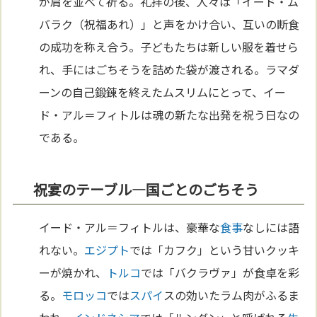
が肩を並べて祈る。礼拝の後、人々は「イード・ム
バラク（祝福あれ）」と声をかけ合い、互いの断食
の成功を称え合う。子どもたちは新しい服を着せら
れ、手にはごちそうを詰めた袋が渡される。ラマダ
ーンの自己鍛錬を終えたムスリムにとって、イー
ド・アル＝フィトルは魂の新たな出発を祝う日なの
である。
祝宴のテーブル—国ごとのごちそう
イード・アル＝フィトルは、豪華な
食事
なしには語
れない。
エジプト
では「カフク」という甘いクッキ
ーが焼かれ、
トルコ
では「バクラヴァ」が食卓を彩
る。
モロッコ
では
スパイ
スの効いたラム肉がふるま