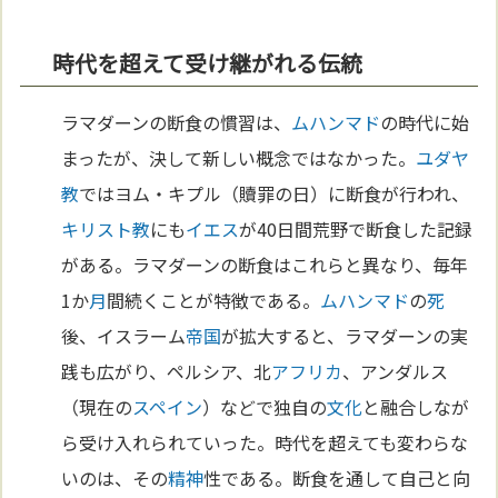
時代を超えて受け継がれる伝統
ラマダーンの断食の慣習は、
ムハンマド
の時代に始
まったが、決して新しい概念ではなかった。
ユダヤ
教
ではヨム・キプル（贖罪の日）に断食が行われ、
キリスト教
にも
イエス
が40日間荒野で断食した記録
がある。ラマダーンの断食はこれらと異なり、毎年
1か
月
間続くことが特徴である。
ムハンマド
の
死
後、イスラーム
帝国
が拡大すると、ラマダーンの実
践も広がり、ペルシア、北
アフリカ
、アンダルス
（現在の
スペイン
）などで独自の
文化
と融合しなが
ら受け入れられていった。時代を超えても変わらな
いのは、その
精神
性である。断食を通して自己と向