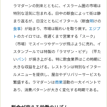
ラマダーンの到来とともに、イスラーム圏の市場は
特別な活気に包まれる。日中の断食によって街は静
まり返るが、日没とともにイフタール（断食
明
けの
食事
）が始まり、市場は賑わいを取り戻す。
エジプ
ト
のカイロでは、夜遅くまで営業する「スーク」
（市場）でスイーツやデーツが飛ぶように売れ、イ
スタンブールでは特製の「ラマザン・ピデ」（平た
い
パン
）が焼き上がる。特に飲食業界はこの時期に
大きな収益を上げる。レストランは特別なイフター
ルメニューを提供し、屋台やデリバリーサービスも
繁盛する。ラマダーンは
商業
活動の一大イベントで
あり、消費パターンが大きく変化する時期である。