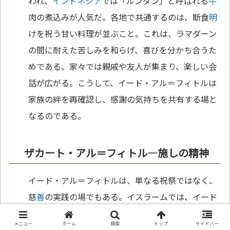
われ、
インドネシア
では「ルンダン」と呼ばれる
牛
肉の煮込みが人気だ。各地で共通するのは、断食
明
けを祝う甘い料理が並ぶこと。これは、ラマダーン
の間に耐えた苦しみを和らげ、喜びを分かち合うた
めである。家々では親戚や友人が集まり、楽しい会
話が広がる。こうして、イード・アル＝フィトルは
家族の絆を再確認し、感謝の気持ちを共有する場と
なるのである。
ザカート・アル＝フィトル—施しの精神
イード・アル＝フィトルは、単なる祝祭ではなく、
慈
善
の実践の場でもある。イスラームでは、イード
前に「ザカート・アル＝フィトル（断食
明
けの喜
メニュー
ホーム
検索
トップ
サイドバー
捨）」と呼ばれる寄付が義務づけられている。これ