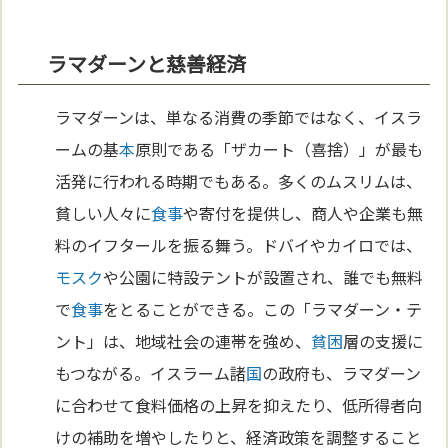
ラマダーンと慈善経済
ラマダーンは、単なる消費の季節ではなく、イスラ
ームの基
本
原則である「ザカート（喜捨）」が最も
活発に行われる時期でもある。多くのムスリムは、
貧しい人々に
食事
や寄付を提供し、商人や企業も無
料のイフタールを振る舞う。ドバイやカイロでは、
モスク
や公園に特設テントが設置され、誰でも無料
で
食事
をとることができる。この「ラマダーン・テ
ント」は、地域社会の連帯を強め、
貧困
層の支援に
もつながる。イスラーム諸
国
の政府も、ラマダーン
に合わせて食料価格の上昇を抑えたり、低所得者向
けの補助を増やしたりと、経済政策を調整すること