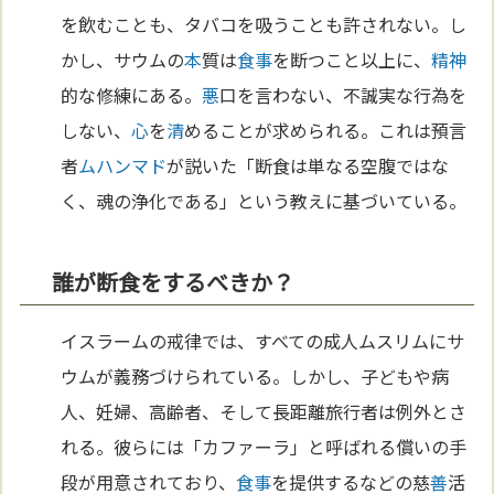
を飲むことも、タバコを吸うことも許されない。し
かし、サウムの
本
質は
食事
を断つこと以上に、
精神
的な修練にある。
悪
口を言わない、不誠実な行為を
しない、
心
を
清
めることが求められる。これは預言
者
ムハンマド
が説いた「断食は単なる空腹ではな
く、魂の浄化である」という教えに基づいている。
誰が断食をするべきか？
イスラームの戒律では、すべての成人ムスリムにサ
ウムが義務づけられている。しかし、子どもや病
人、妊婦、高齢者、そして長距離旅行者は例外とさ
れる。彼らには「カファーラ」と呼ばれる償いの手
段が用意されており、
食事
を提供するなどの慈
善
活