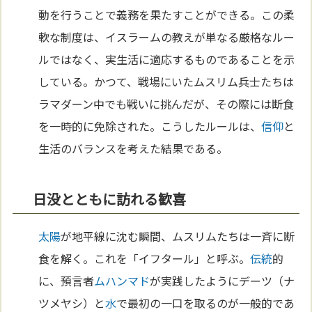
動を行うことで義務を果たすことができる。この柔
軟な制度は、イスラームの教えが単なる厳格なルー
ルではなく、実生活に適応するものであることを示
している。かつて、戦場にいたムスリム兵士たちは
ラマダーン中でも戦いに挑んだが、その際には断食
を一時的に免除された。こうしたルールは、
信仰
と
生活のバランスを考えた結果である。
日没とともに訪れる歓喜
太陽
が地平線に沈む瞬間、ムスリムたちは一斉に断
食を解く。これを「イフタール」と呼ぶ。
伝統
的
に、預言者
ムハンマド
が実践したようにデーツ（ナ
ツメヤシ）と
水
で最初の一口を取るのが一般的であ