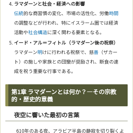
ラマダーンと社会・経済への影響
伝統
的な商習慣の変化、市場の活性化、労働
時間
の調整などが行われ、特にイスラーム圏では経済
活動や
社会構造
に深く関わる要素となる。
イード・アル＝フィトル（ラマダーン後の祝祭）
ラマダーン
明
けに行われる祝祭で、慈
善
（ザカー
ト）の施しや家族との団欒が奨励され、断食の達
成を祝う重要な行事である。
第1章 ラマダーンとは何か？—その宗教
的・歴史的意義
夜空に響いた最初の言葉
610年のある夜、アラビア半島の静寂を切り裂くよ