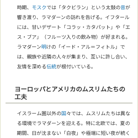
時期、
モスク
では「タクビラン」という太鼓の
音
が
響き渡り、ラマダーンの訪れを告げる。イフタール
には、甘いデザート「コラッ・カタパット」や「エ
ス・ブア」（フルーツ入りの飲み物）が好まれる。
ラマダーン
明
けの「イード・アル＝フィトル」で
は、親族や近隣の人々が集まり、互いに許し合い、
友情を深める
伝統
が根付いている。
ヨーロッパとアメリカのムスリムたちの
工夫
イスラーム圏以外の
国
々では、ムスリムたちは異な
る環境でラマダーンを迎える。特に北欧では、夏の
期間、日が沈まない「白夜」や極端に短い夜が続く