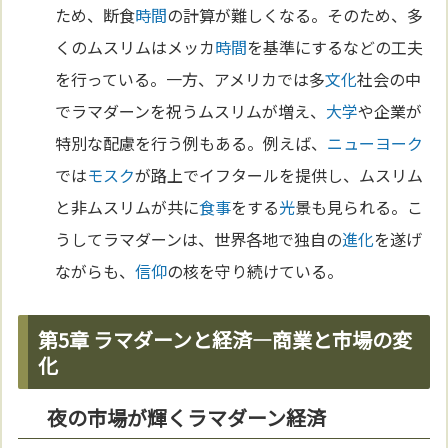
ため、断食
時間
の計算が難しくなる。そのため、多
くのムスリムはメッカ
時間
を基準にするなどの工夫
を行っている。一方、アメリカでは多
文化
社会の中
でラマダーンを祝うムスリムが増え、
大学
や企業が
特別な配慮を行う例もある。例えば、
ニューヨーク
では
モスク
が路上でイフタールを提供し、ムスリム
と非ムスリムが共に
食事
をする
光
景も見られる。こ
うしてラマダーンは、世界各地で独自の
進化
を遂げ
ながらも、
信仰
の核を守り続けている。
第5章 ラマダーンと経済—商業と市場の変
化
夜の市場が輝くラマダーン経済