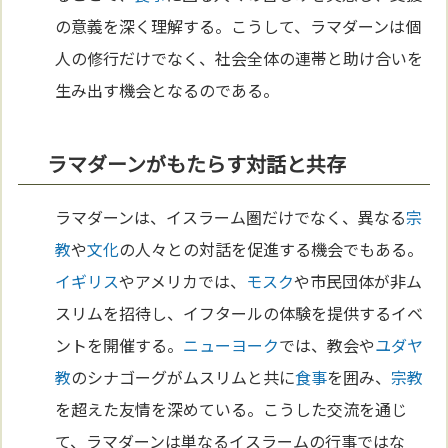
の意義を深く理解する。こうして、ラマダーンは個
人の修行だけでなく、社会全体の連帯と助け合いを
生み出す機会となるのである。
ラマダーンがもたらす対話と共存
ラマダーンは、イスラーム圏だけでなく、異なる
宗
教
や
文化
の人々との対話を促進する機会でもある。
イギリス
やアメリカでは、
モスク
や市民団体が非ム
スリムを招待し、イフタールの体験を提供するイベ
ントを開催する。
ニューヨーク
では、教会や
ユダヤ
教
のシナゴーグがムスリムと共に
食事
を囲み、
宗教
を超えた友情を深めている。こうした交流を通じ
て、ラマダーンは単なるイスラームの行事ではな