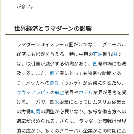
が多い。
世界経済とラマダーンの影響
ラマダーンはイスラーム圏だけでなく、グローバル
経済にも影響を与える。特に中東の
石油
輸出
国
で
は、取引量が減少する傾向があり、
国
際市場にも波
及する。また、
観光
業にとっても特別な時期であ
り、メッカへの
巡礼
（ウムラ）が活発になるため、
サウジアラビア
の
航空
業界や
ホテル
業界が恩恵を受
ける。一方で、欧
米
企業にとってはムスリム従業員
の労働
時間
の調整が必要となり、多様な働き方への
適応が求められる。さらに、ラマダーン商戦は世界
的に広がり、多くのグローバル企業がこの時期に合