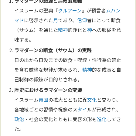
ラマダーンの起源と
宗教
的意義
イスラームの聖典『
クルアーン
』が預言者
ムハン
マド
に啓示された
月
であり、
信仰
者にとって断食
（サウム）を通じた
精神
的浄化と
神
への服従を意
味する。
ラマダーンの断食（サウム）の実践
日の出から日没までの飲食・喫煙・性行為の禁止
を含む厳格な規律が求められ、
精神
的な成長と自
己制御の鍛錬が目的とされる。
歴史におけるラマダーンの変遷
イスラーム
帝国
の拡大とともに異
文化
と交わり、
各地域ごとの習慣や祝祭のス
タイ
ルが形成され、
政治
・社会の変化とともに受容の形も
進化
してき
た。