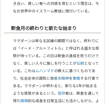
き合い、貧しい者への共感を育むという理念は、今
なお世界中のイスラーム教徒に根付いている。
断食月の終わりと新たな始まり
ラマダーンは単なる試練の期間ではなく、終わりに
は「イード・アル＝フィトル」と呼ばれる盛大な祝
祭が待っている。この日は断食の達成を祝うだけで
なく、貧しい人々に施しを行うことが
伝統
となって
いる。これは
ムハンマド
の教えに基づくものであ
り、社会全体の調和と慈
善
の
精神
を
象徴
する行事で
ある。ラマダーンが終わると、新たな1年が始まる
ような感覚があるという。
信仰
者は、断食を通して
得た
精神
的な成長を日常生活にも活かしながら、よ