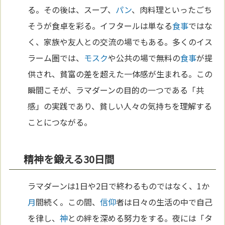
る。その後は、スープ、
パン
、肉料理といったごち
そうが食卓を彩る。イフタールは単なる
食事
ではな
く、家族や友人との交流の場でもある。多くのイス
ラーム圏では、
モスク
や公共の場で無料の
食事
が提
供され、貧富の差を超えた一体感が生まれる。この
瞬間こそが、ラマダーンの目的の一つである「共
感」の実践であり、貧しい人々の気持ちを理解する
ことにつながる。
精神を鍛える30日間
ラマダーンは1日や2日で終わるものではなく、1か
月
間続く。この間、
信仰
者は日々の生活の中で自己
を律し、
神
との絆を深める努力をする。夜には「タ