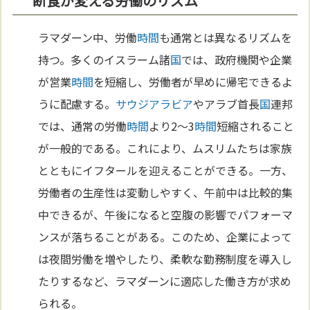
断食が変える労働のリズム
ラマダーン中、労働
時間
も通常とは異なるリズムを
持つ。多くのイスラーム諸
国
では、政府機関や企業
が営業
時間
を短縮し、労働者が早めに帰宅できるよ
うに配慮する。
サウジアラビア
やアラブ首長
国
連邦
では、通常の労働
時間
より2〜3
時間
短縮されること
が一般的である。これにより、ムスリムたちは家族
とともにイフタールを迎えることができる。一方、
労働者の生産性は変動しやすく、午前中は比較的集
中できるが、午後になると空腹の影響でパフォーマ
ンスが落ちることがある。このため、企業によって
は夜間労働を増やしたり、柔軟な勤務制度を導入し
たりするなど、ラマダーンに適応した働き方が求め
られる。