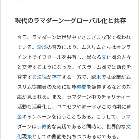
現代のラマダーン—グローバル化と共存
今日、ラマダーンは世界中でさまざまな形で祝われ
ている。
SNS
の普及により、ムスリムたちはオンラ
イン上でイフタールを共有し、異なる
文化
圏の人々
と交流するようになった。イスラーム圏では断食を
尊重する
法律
が
存在
する一方で、欧
米
では企業がム
スリム従業員のために勤務
時間
を調整するなどの対
応が見られる。また、ラマダーン中のチャリティー
活動も活発化し、ユニセフや赤十字がこの時期に募
金
キャンペーンを行うこともある。こうして、ラマ
ダーンは
宗教
的な実践であると同時に、世界的な
文
化
現
象
としての側面も持ちつつあるのである。