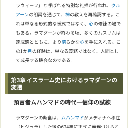
ラウィーフ」と呼ばれる特別な礼拝が行われ、
クル
アーン
の朗誦を通じて、
神
の教えを再確認する。こ
れは単なる形式的な儀式ではなく、
心
の修練の場で
もある。ラマダーンが終わる頃、多くのムスリムは
達成感とともに、より
清
らかな
心
を手に入れる。こ
の1か
月
の経験は、単なる義務ではなく、人間とし
て成長する機会なのである。
第3章 イスラーム史におけるラマダーンの
変遷
預言者ムハンマドの時代—信仰の試練
ラマダーンの断食は、
ムハンマド
がメディナへ移住
（ヒジュラ）した後の624年に正式に義務づけられ