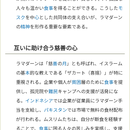
人々も温かい
食事
を得ることができる。こうした
モ
スク
を中
心
とした共同体の支え合いが、ラマダーン
の
精神
を形作る重要な要素である。
互いに助け合う慈善の心
ラマダーンは「慈
善
の
月
」とも呼ばれ、イスラーム
の基
本
的な教えである「ザカート（喜捨）」が特に
重視される。企業や個人が
貧困
層のために
食事
を提
供し、孤児院や
難民
キャンプへの支援が活発にな
る。
インドネシア
では企業が従業員にラマダーン手
当を支給し、
パキスタン
では市場で無料の食材配布
が行われる。ムスリムたちは、自分が断食を経験す
ることで、
食事
に困る人々の苦しみを実感し、支援