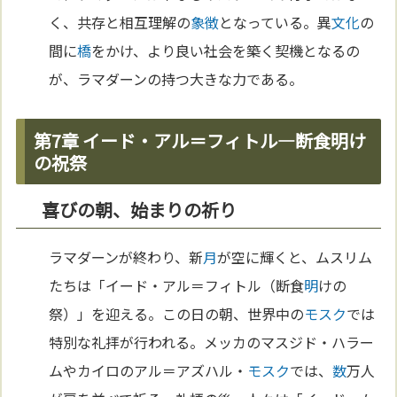
く、共存と相互理解の
象徴
となっている。異
文化
の
間に
橋
をかけ、より良い社会を築く契機となるの
が、ラマダーンの持つ大きな力である。
第7章 イード・アル＝フィトル—断食明け
の祝祭
喜びの朝、始まりの祈り
ラマダーンが終わり、新
月
が空に輝くと、ムスリム
たちは「イード・アル＝フィトル（断食
明
けの
祭）」を迎える。この日の朝、世界中の
モスク
では
特別な礼拝が行われる。メッカのマスジド・ハラー
ムやカイロのアル＝アズハル・
モスク
では、
数
万人