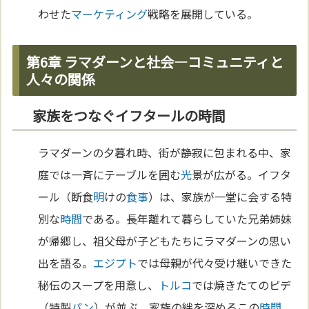
わせた
マーケティング
戦略を展開している。
第6章 ラマダーンと社会—コミュニティと
人々の関係
家族をつなぐイフタールの時間
ラマダーンの夕暮れ時、街が静寂に包まれる中、家
庭では一斉にテーブルを囲む
光
景が広がる。イフタ
ール（断食
明
けの
食事
）は、家族が一堂に会する特
別な
時間
である。長年離れて暮らしていた兄弟姉妹
が帰郷し、祖父母が子どもたちにラマダーンの思い
出を語る。
エジプト
では母親が代々受け継いできた
秘伝のスープを用意し、
トルコ
では焼きたてのピデ
（特製
パン
）が並ぶ。家族の絆を深めるこの
時間