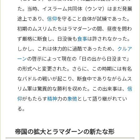
た。当時、イスラーム共同体（ウンマ）はまだ発展
途上であり、
信仰
を守ること自体が試練であった。
初期のムスリムたちはラマダーンの間、昼夜を問わ
ず厳格に断食し、日没後も
食事
は許されなかった。
しかし、これは体力的に過酷であったため、
クルア
ーン
の啓示によって現在の「日の出から日没まで」
の形式へと変更された。さらに、この時期には有名
なバドルの戦いが起こり、断食中でありながらムス
リム軍は驚異的な勝利を収めた。この出来事は、
信
仰
がもたらす
精神
力の
象徴
として語り継がれてい
る。
帝国の拡大とラマダーンの新たな形