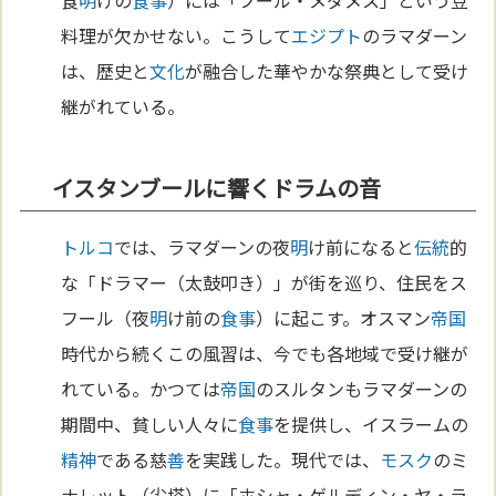
食
明
けの
食事
）には「フール・メダメス」という豆
料理が欠かせない。こうして
エジプト
のラマダーン
は、歴史と
文化
が融合した華やかな祭典として受け
継がれている。
イスタンブールに響くドラムの音
トルコ
では、ラマダーンの夜
明
け前になると
伝統
的
な「ドラマー（太鼓叩き）」が街を巡り、住民をス
フール（夜
明
け前の
食事
）に起こす。オスマン
帝国
時代から続くこの風習は、今でも各地域で受け継が
れている。かつては
帝国
のスルタンもラマダーンの
期間中、貧しい人々に
食事
を提供し、イスラームの
精神
である慈
善
を実践した。現代では、
モスク
のミ
ナレット（尖塔）に「ホシャ・ゲルディン・ヤ・ラ