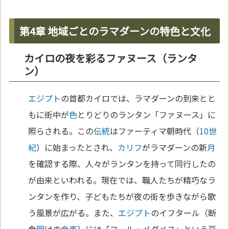
第4章 地域ごとのラマダーンの特色と文化
カイロの夜を彩るファヌース（ランタ
ン）
エジプト
の首都カイロでは、ラマダーンの到来とと
もに街中が
色
とりどりのランタン「ファヌース」に
照らされる。この
伝統
はファーティマ朝時代（
10世
紀
）に始まったとされ、
カリフ
がラマダーンの新
月
を確認する際、人々がランタンを持って同行したの
が由来といわれる。現在では、職人たちが精巧なラ
ンタンを作り、子どもたちが夜の街を歩きながら歌
う風景が広がる。また、
エジプト
のイフタール（断