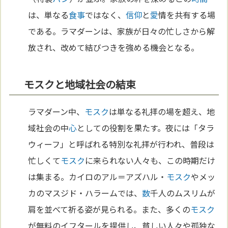
は、単なる
食事
ではなく、
信仰
と
愛
情を共有する場
である。ラマダーンは、家族が日々の忙しさから解
放され、改めて結びつきを強める機会となる。
モスクと地域社会の結束
ラマダーン中、
モスク
は単なる礼拝の場を超え、地
域社会の中
心
としての役割を果たす。夜には「タラ
ウィーフ」と呼ばれる特別な礼拝が行われ、普段は
忙しくて
モスク
に来られない人々も、この時期だけ
は集まる。カイロのアル＝アズハル・
モスク
やメッ
カのマスジド・ハラームでは、
数
千人のムスリムが
肩を並べて祈る姿が見られる。また、多くの
モスク
が無料のイフタールを提供し、貧しい人々や孤独な