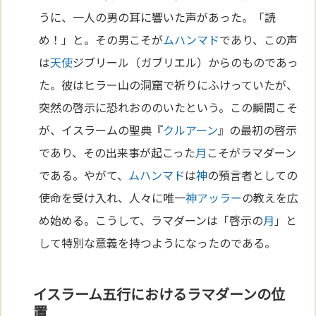
うに、一人の男の耳に響いた声があった。「読
め！」と。その男こそが
ムハンマド
であり、この声
は
天使
ジブリール（ガブリエル）からのものであっ
た。彼はヒラー山の洞窟で祈りにふけっていたが、
突然の啓示に恐れおののいたという。この瞬間こそ
が、イスラームの聖典『
クルアーン
』の最初の啓示
であり、その出来事が起こった
月
こそがラマダーン
である。やがて、
ムハンマド
は
神
の預言者としての
使命を受け入れ、人々に唯一
神
アッラー
の教えを広
め始める。こうして、ラマダーンは「啓示の
月
」と
して特別な意義を持つようになったのである。
イスラーム五行におけるラマダーンの位
置