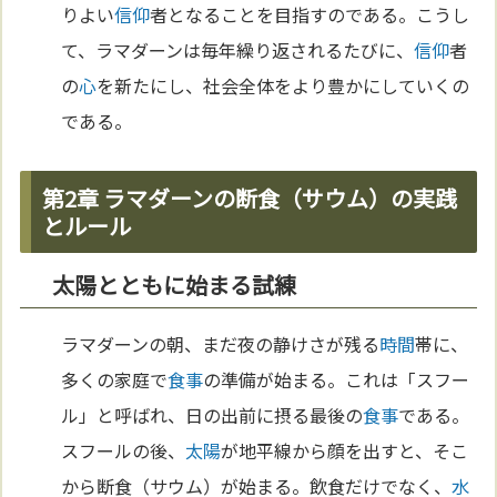
りよい
信仰
者となることを目指すのである。こうし
て、ラマダーンは毎年繰り返されるたびに、
信仰
者
の
心
を新たにし、社会全体をより豊かにしていくの
である。
第2章 ラマダーンの断食（サウム）の実践
とルール
太陽とともに始まる試練
ラマダーンの朝、まだ夜の静けさが残る
時間
帯に、
多くの家庭で
食事
の準備が始まる。これは「スフー
ル」と呼ばれ、日の出前に摂る最後の
食事
である。
スフールの後、
太陽
が地平線から顔を出すと、そこ
から断食（サウム）が始まる。飲食だけでなく、
水