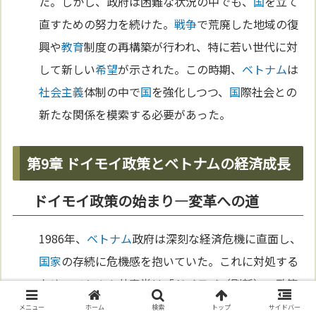
た。しかし、政府は困難な状況の中でも、
国
を立て
直すための努力を続けた。
戦争
で荒廃した地域の復
興や
教育
制度の再構築が行われ、特に若い世代に対
して新しい
希望
が示された。この時期、
ベトナム
は
社会主義
体制の中で
国
を強化しつつ、
国
際社会との
新たな関係を模索する必要があった。
第9章 ドイモイ政策とベトナムの経済成長
ドイモイ政策の始まり—変革への道
1986年、
ベトナム
政府は深刻な経済危機に直面し、
国家
の存続に危機感を抱いていた。これに対処する
ため、
ベトナム
共産党は「ドイモイ（刷新）」政策
を導入した。この政策は、中央集権的な計画経済か
メニュー
ホーム
検索
トップ
サイドバー