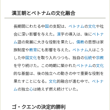
漢王朝とベトナムの文化融合
長期間にわたる中
国
の支配は、
ベトナム
の
文化
や社
会に深い影響を与えた。
漢
字の導入は、後に
ベトナ
ム
語の発展に大きな役割を果たし、
儒教
の思想は家
族制度や
教育
にも影響を与えた。
ベトナム
人はこう
した中
国
文化
を取り入れつつも、独自の
伝統
や
宗教
を守り続けた。この時期に築かれた
ベトナム
の
文化
的な基盤は、後の独立への動きの中で重要な役割を
果たすことになる。
文化
的融合が進む中で、
ベトナ
ム
の独立
心
は絶えず燃え続けていた。
ゴ・クエンの決定的勝利