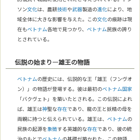
ソン
文化
は、農耕
技術
や
武器
製造の
進化
により、地
域全体に大きな影響を与えた。この
文化
の痕跡は現
在も
ベトナム
各地で見つかり、
ベトナム
民族の誇り
とされている。
伝説の始まり—雄王の物語
ベトナム
の歴史には、伝説的な王「雄王（フンヴオ
ン）」の物語が登場する。彼は最初の
ベトナム
国家
「バクヴェト」を築いたとされる。この伝説によれ
ば、雄王は
神
聖な
存在
であり、龍の王と妖精の母を
両親に持つと伝えられている。雄王は、
ベトナム
の
民族の起源を
象徴
する英雄的な
存在
であり、彼の統
治のもとで
ベトナム
の基礎が築かれた。この物語