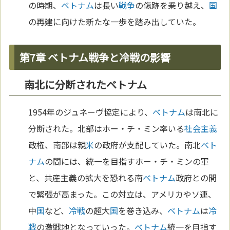
の時期、
ベトナム
は長い
戦争
の傷跡を乗り越え、
国
の再建に向けた新たな一歩を踏み出していた。
第7章 ベトナム戦争と冷戦の影響
南北に分断されたベトナム
1954年のジュネーヴ協定により、
ベトナム
は南北に
分断された。北部はホー・チ・ミン率いる
社会主義
政権、南部は親
米
の政府が支配していた。南北
ベト
ナム
の間には、統一を目指すホー・チ・ミンの軍
と、共産主義の拡大を恐れる南
ベトナム
政府との間
で緊張が高まった。この対立は、アメリカやソ連、
中
国
など、
冷戦
の超大
国
を巻き込み、
ベトナム
は
冷
戦
の激戦地となっていった。
ベトナム
統一を目指す