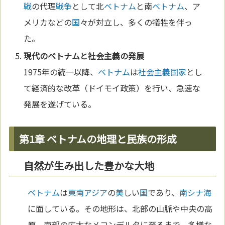
戦
の代理
戦争
として北
ベトナム
と南
ベトナム
、ア
メリカなどの
国
々が対立し、多くの犠牲を伴っ
た。
現代の
ベトナム
と
社会主義
の発展
1975年の統一以降、
ベトナム
は
社会主義
国家
とし
て経済的な改革（ドイモイ政策）を行い、急速な
発展を遂げている。
第1章 ベトナムの地理と民族の形成
自然が生み出した豊かな大地
ベトナム
は
東南アジア
の
美
しい
国
であり、
南シナ海
に面している。その地形は、北部の山脈や中央の高
原、南部の広大なメコンデルタに至るまで、多様な