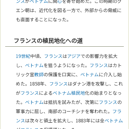
ンス
が
ベトナム
に関
心
を寄せ始めた。この時期のグ
エン朝は、近代化を図る一方で、外部からの脅威に
も直面することになった。
フランスの植民地化への道
19世紀
中頃、
フランス
は
アジア
での影響力を拡大
し、
ベトナム
を狙うようになった。
フランス
はカト
リック宣
教師
の保護を口実に、
ベトナム
に介入し始
めた。1858年、
フランス
はダナン港を攻撃し、これ
が
フランス
による
ベトナム
植民地
化の始まりとなっ
た。
ベトナム
は抵抗を試みたが、次第に
フランス
の
軍事力に屈し、南部のコーチシナを奪われた。
フラ
ンス
は次々と領土を拡大し、1883年には全
ベトナム