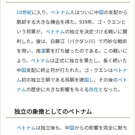
10世紀
に入り、
ベトナム
人はついに中
国
の支配から
脱却する大きな機会を得た。939年、ゴ・クエンと
いう将軍が、
ベトナム
の独立を決定づける戦いに勝
利した。彼は、白藤江（バクダン川）で巧妙な戦術
を用い、南
漢
軍を打ち破ったのである。この戦いに
より、
ベトナム
は正式に独立を果たし、長く続いた
中
国
支配に終止符が打たれた。ゴ・クエンは
ベトナ
ム
初の独立王朝である呉朝を建
国
し、その後の
ベト
ナム
の歴史に大きな影響を与える
存在
となった。
独立の象徴としてのベトナム
ベトナム
は独立後も、中
国
からの影響を完全に断ち