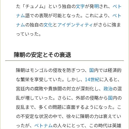
た「チュノム」という独自の
文字
が発
明
され、
ベト
ナム
語での表現が可能となった。これにより、
ベト
ナム
の独自の
文化
と
アイデンティティ
がさらに強ま
っていった。
陳朝の安定とその衰退
陳朝はモンゴルの侵攻を防ぎつつ、
国
内では経済的
な繁栄を享受していた。しかし、
14世紀
に入ると、
宮廷内の腐敗や貴族間の対立が深刻化し、
政治
の混
乱が増していった。さらに、外部の侵略から
国
内の
反乱まで、多くの問題に直面するようになった。こ
の不安定な状況の中で、徐々に陳朝の力は衰えてい
ったが、
ベトナム
の人々にとって、この時代は英雄