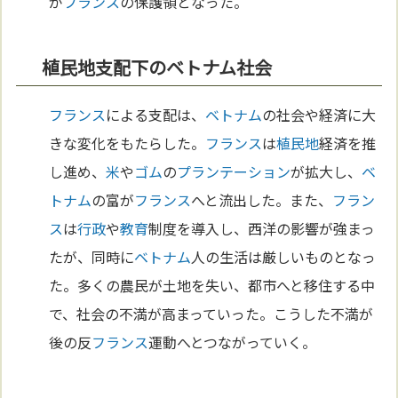
が
フランス
の保護領となった。
植民地支配下のベトナム社会
フランス
による支配は、
ベトナム
の社会や経済に大
きな変化をもたらした。
フランス
は
植民地
経済を推
し進め、
米
や
ゴム
の
プランテーション
が拡大し、
ベ
トナム
の富が
フランス
へと流出した。また、
フラン
ス
は
行政
や
教育
制度を導入し、西洋の影響が強まっ
たが、同時に
ベトナム
人の生活は厳しいものとなっ
た。多くの農民が土地を失い、都市へと移住する中
で、社会の不満が高まっていった。こうした不満が
後の反
フランス
運動へとつながっていく。