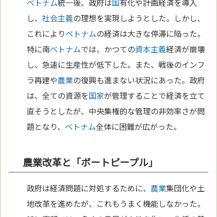
ベトナム
統一後、政府は
国
有化や計画経済を導入
し、
社会主義
の理想を実現しようとした。しかし、
これにより
ベトナム
の経済は大きな停滞に陥った。
特に南
ベトナム
では、かつての
資本主義
経済が崩壊
し、急速に生産性が低下した。また、戦後のインフ
ラ再建や
農業
の復興も進まない状況にあった。政府
は、全ての資源を
国家
が管理することで経済を立て
直そうとしたが、中央集権的な管理の非効率さが問
題となり、
ベトナム
全体に困難が広がった。
農業改革と「ボートピープル」
政府は経済問題に対処するために、
農業
集団化や土
地改革を進めたが、これもうまく機能しなかった。