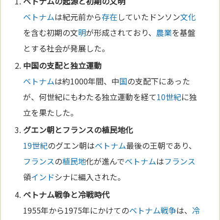
ベトナム
の起源と初期の文
明
ベトナム
は紀元前から
存在
していたドンソン
文化
を含む初期の文
明
が形成されており、
農業
を基盤
とする社会が発展した。
中
国
の支配と独立運動
ベトナム
は約1000年間、中
国
の支配下にあった
が、何世紀にもわたる独立運動を経て
10世紀
に独
立を果たした。
グエン朝と
フランス
の
植民地
化
19世紀
のグエン朝は
ベトナム
最後の王朝であり、
フランス
の
植民地
化が進んで
ベトナム
は
フランス
領
インド
シナに編入された。
ベトナム
戦争
と
冷戦
時代
1955年から1975年にかけての
ベトナム
戦争
は、
冷