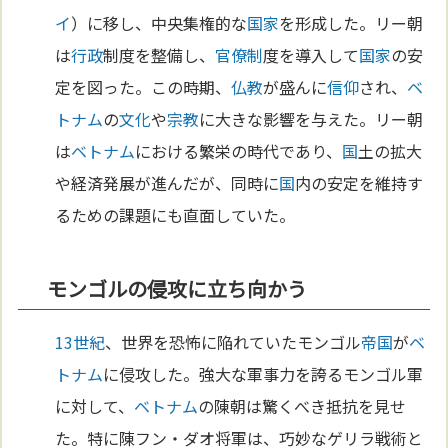
イ
）に移し、中央集権的な
国家
を形成した。リー朝
は
行政
制度を整備し、
官僚制
度を導入して
国家
の安
定を図った。この時期、
仏教
が盛んに
信仰
され、
ベ
トナム
の
文化
や
宗教
に大きな影響を与えた。リー朝
は
ベトナム
における繁栄の時代であり、
国
土の拡大
や経済発展が進んだが、同時に
国
内の安定を維持す
るための課題にも直面していた。
モンゴルの侵攻に立ち向かう
13世紀
、世界を恐怖に陥れていたモンゴル
帝国
が
ベ
トナム
に侵攻した。強大な軍事力を誇るモンゴル軍
に対して、
ベトナム
の陳朝は驚くべき抵抗を見せ
た。特に陳フン・ダオ将軍は、巧妙なゲリラ戦術と