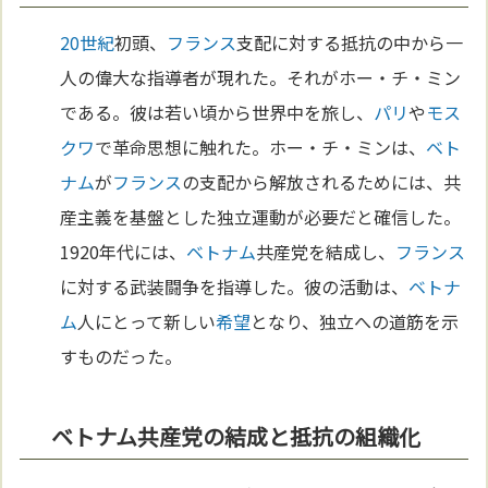
20世紀
初頭、
フランス
支配に対する抵抗の中から一
人の偉大な指導者が現れた。それがホー・チ・ミン
である。彼は若い頃から世界中を旅し、
パリ
や
モス
クワ
で革命思想に触れた。ホー・チ・ミンは、
ベト
ナム
が
フランス
の支配から解放されるためには、共
産主義を基盤とした独立運動が必要だと確信した。
1920年代には、
ベトナム
共産党を結成し、
フランス
に対する武装闘争を指導した。彼の活動は、
ベトナ
ム
人にとって新しい
希望
となり、独立への道筋を示
すものだった。
ベトナム共産党の結成と抵抗の組織化