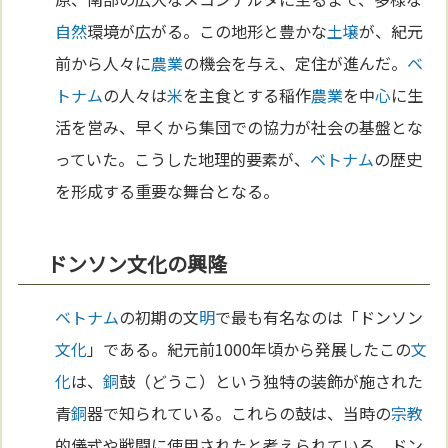
自然
環境が広がる。この地形と豊かな
土壌
が、紀元
前から人々に
農業
の機会を与え、定住が進んだ。
ベ
トナム
の人々は
米
を主食とする稲作
農業
を中
心
に生
活を営み、早くから集団での協力が社会の基盤とな
っていた。こうした地理的要素が、
ベトナム
の歴史
を形成する重要な舞台となる。
ドンソン文化の興隆
ベトナム
の初期の文
明
で最も有名なのは「ドンソン
文化
」である。紀元前1000年頃から発展したこの
文
化
は、
銅
鼓（どうこ）という独特の装飾が施された
青
銅
器で知られている。これらの鼓は、当時の
宗教
的儀式や戦闘に使用されたと考えられている。ドン