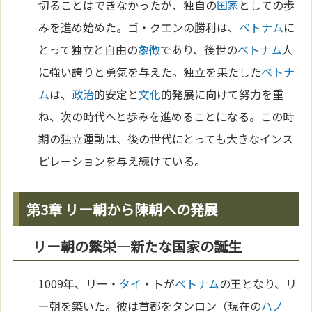
切ることはできなかったが、独自の
国家
としての歩
みを進め始めた。ゴ・クエンの勝利は、
ベトナム
に
とって独立と自由の
象徴
であり、後世の
ベトナム
人
に強い誇りと勇気を与えた。独立を果たした
ベトナ
ム
は、
政治
的安定と
文化
的発展に向けて努力を重
ね、次の時代へと歩みを進めることになる。この時
期の独立運動は、後の世代にとっても大きなインス
ピレーションを与え続けている。
第3章 リー朝から陳朝への発展
リー朝の繁栄—新たな国家の誕生
1009年、リー・
タイ
・トが
ベトナム
の王となり、リ
ー朝を築いた。彼は首都をタンロン（現在の
ハノ