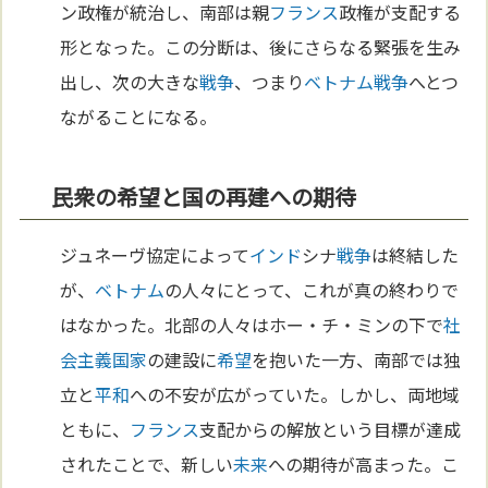
ン政権が統治し、南部は親
フランス
政権が支配する
形となった。この分断は、後にさらなる緊張を生み
出し、次の大きな
戦争
、つまり
ベトナム
戦争
へとつ
ながることになる。
民衆の希望と国の再建への期待
ジュネーヴ協定によって
インド
シナ
戦争
は終結した
が、
ベトナム
の人々にとって、これが真の終わりで
はなかった。北部の人々はホー・チ・ミンの下で
社
会主義
国家
の建設に
希望
を抱いた一方、南部では独
立と
平和
への不安が広がっていた。しかし、両地域
ともに、
フランス
支配からの解放という目標が達成
されたことで、新しい
未来
への期待が高まった。こ