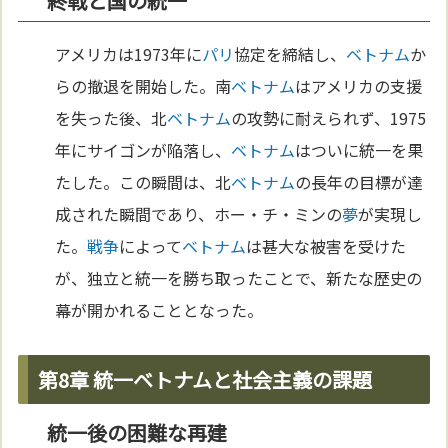
終戦と国の統一
アメリカは1973年に
パリ
協定を締結し、
ベトナム
か
らの撤退を開始した。南
ベトナム
はアメリカの支援
を失った後、北
ベトナム
の攻勢に耐えられず、1975
年にサイゴンが陥落し、
ベトナム
はついに統一を果
たした。この瞬間は、北
ベトナム
の長年の目標が達
成された瞬間であり、ホー・チ・ミンの
夢
が実現し
た。
戦争
によって
ベトナム
は甚大な被害を受けた
が、独立と統一を勝ち取ったことで、新たな歴史の
幕が開かれることとなった。
第8章 統一ベトナムと社会主義の課題
統一後の困難な再建