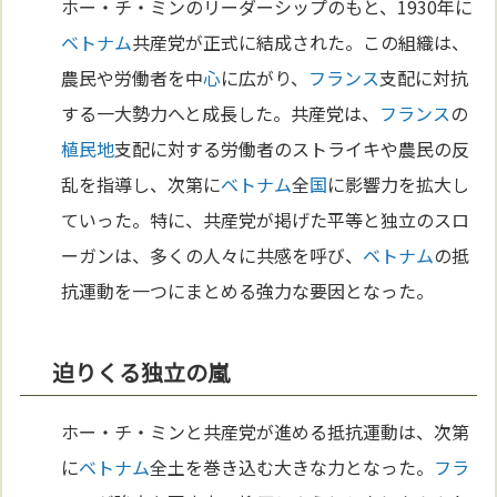
ホー・チ・ミンのリーダーシップのもと、1930年に
ベトナム
共産党が正式に結成された。この組織は、
農民や労働者を中
心
に広がり、
フランス
支配に対抗
する一大勢力へと成長した。共産党は、
フランス
の
植民地
支配に対する労働者のストライキや農民の反
乱を指導し、次第に
ベトナム
全
国
に影響力を拡大し
ていった。特に、共産党が掲げた平等と独立のスロ
ーガンは、多くの人々に共感を呼び、
ベトナム
の抵
抗運動を一つにまとめる強力な要因となった。
迫りくる独立の嵐
ホー・チ・ミンと共産党が進める抵抗運動は、次第
に
ベトナム
全土を巻き込む大きな力となった。
フラ