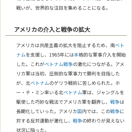
戦いが、世界的な注目を集めることになる。
アメリカの介入と戦争の拡大
アメリカは共産主義の拡大を阻止するため、南
ベト
ナム
を支援し、1965年には
本
格的な軍事介入を開始
した。これが
ベトナム
戦争
の激化につながる。アメ
リカ軍は当初、圧倒的な軍事力で勝利を目指した
が、北
ベトナム
のゲリラ戦術に苦しめられた。ホ
ー・チ・ミン率いる北
ベトナム
軍は、ジャングルを
駆使した巧妙な戦法でアメリカ軍を翻弄し、
戦争
は
長期化していった。アメリカ
国
内では、この
戦争
に
対する反対運動が激化し、
戦争
の終わりが見えない
状況に陥った。