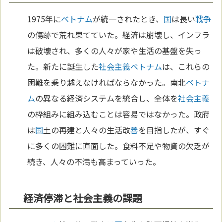
1975年に
ベトナム
が統一されたとき、
国
は長い
戦争
の傷跡で荒れ果てていた。経済は崩壊し、インフラ
は破壊され、多くの人々が家や生活の基盤を失っ
た。新たに誕生した
社会主義
ベトナム
は、これらの
困難を乗り越えなければならなかった。南北
ベトナ
ム
の異なる経済システムを統合し、全体を
社会主義
の枠組みに組み込むことは容易ではなかった。政府
は
国
土の再建と人々の生活改
善
を目指したが、すぐ
に多くの困難に直面した。食料不足や物資の欠乏が
続き、人々の不満も高まっていった。
経済停滞と社会主義の課題