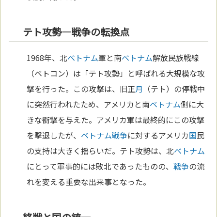
テト攻勢—戦争の転換点
1968年、北
ベトナム
軍と南
ベトナム
解放民族戦線
（ベトコン）は「テト攻勢」と呼ばれる大規模な攻
撃を行った。この攻撃は、旧正
月
（テト）の停戦中
に突然行われたため、アメリカと南
ベトナム
側に大
きな衝撃を与えた。アメリカ軍は最終的にこの攻撃
を撃退したが、
ベトナム
戦争
に対するアメリカ
国
民
の支持は大きく揺らいだ。テト攻勢は、北
ベトナム
にとって軍事的には敗北であったものの、
戦争
の流
れを変える重要な出来事となった。