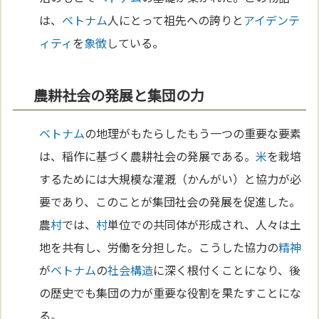
は、
ベトナム
人にとって祖先への誇りと
アイデンテ
ィティ
を
象徴
している。
農耕社会の発展と集団の力
ベトナム
の地理がもたらしたもう一つの重要な要素
は、稲作に基づく農耕社会の発展である。
米
を栽培
するためには大規模な灌漑（かんがい）と協力が必
要であり、このことが集団社会の発展を促進した。
農
村
では、
村
単位での共同体が形成され、人々は土
地を共有し、労働を分担した。こうした協力の
精神
が
ベトナム
の
社会構造
に深く根付くことになり、後
の歴史でも集団の力が重要な役割を果たすことにな
る。