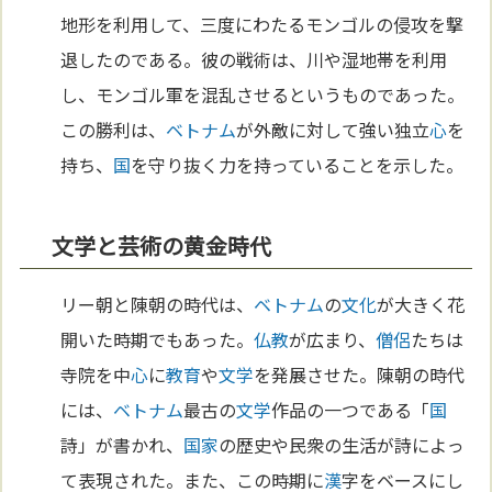
地形を利用して、三度にわたるモンゴルの侵攻を撃
退したのである。彼の戦術は、川や湿地帯を利用
し、モンゴル軍を混乱させるというものであった。
この勝利は、
ベトナム
が外敵に対して強い独立
心
を
持ち、
国
を守り抜く力を持っていることを示した。
文学と芸術の黄金時代
リー朝と陳朝の時代は、
ベトナム
の
文化
が大きく花
開いた時期でもあった。
仏教
が広まり、
僧侶
たちは
寺院を中
心
に
教育
や
文学
を発展させた。陳朝の時代
には、
ベトナム
最古の
文学
作品の一つである「
国
詩」が書かれ、
国家
の歴史や民衆の生活が詩によっ
て表現された。また、この時期に
漢
字をベースにし