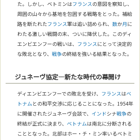
た。しかし、ベトミンは
フランス
の意図を察知し、
周囲の山々から基地を包囲する戦略をとった。補給
路を断たれた
フランス
軍は追い詰められ、
数
か
月
に
わたる激しい戦闘の末、ついに降伏した。このディ
エンビエンフーの戦いは、
フランス
にとって決定的
な敗北となり、
戦争
の終結を強いる結果となった。
ジュネーヴ協定—新たな時代の幕開け
ディエンビエンフーでの敗北を受け、
フランス
は
ベ
トナム
との和平交渉に応じることになった。1954年
に開催されたジュネーヴ会談で、
インド
シナ
戦争
の
終結が正式に決まり、
ベトナム
は南北に分断される
こととなった。北部はホー・チ・ミン率いるベトミ