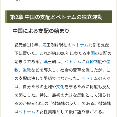
第2章 中国の支配とベトナムの独立運動
中国による支配の始まり
紀元前111年、
漢
王朝は現在の
ベトナム
北部を支配
下に置いた。これが約1000年にわたる中
国
の支配の
始まりである。
漢
王朝は、
ベトナム
に
官僚制
度や
儒
教
、
道教
などを導入し、社会の変革を促したが、こ
の支配は決して平穏ではなかった。
ベトナム
の人々
は、自分たちの土地や
文化
を守るために何度も反乱
を起こした。特に、最初の大きな反乱として知られ
るのが紀元40年の「徴姉妹の反乱」である。徴姉妹
は
ベトナム
の女性英雄として後に語り継がれる。