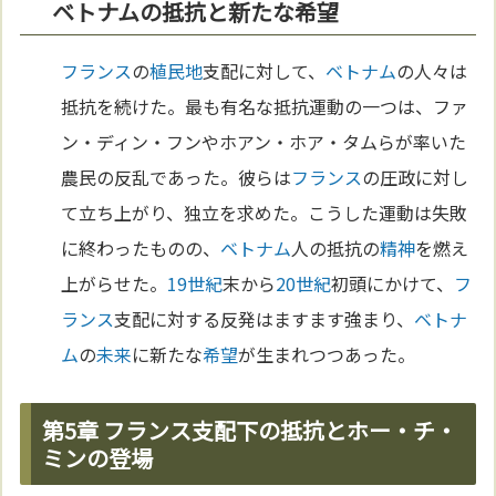
ベトナムの抵抗と新たな希望
フランス
の
植民地
支配に対して、
ベトナム
の人々は
抵抗を続けた。最も有名な抵抗運動の一つは、ファ
ン・ディン・フンやホアン・ホア・タムらが率いた
農民の反乱であった。彼らは
フランス
の圧政に対し
て立ち上がり、独立を求めた。こうした運動は失敗
に終わったものの、
ベトナム
人の抵抗の
精神
を燃え
上がらせた。
19世紀
末から
20世紀
初頭にかけて、
フ
ランス
支配に対する反発はますます強まり、
ベトナ
ム
の
未来
に新たな
希望
が生まれつつあった。
第5章 フランス支配下の抵抗とホー・チ・
ミンの登場