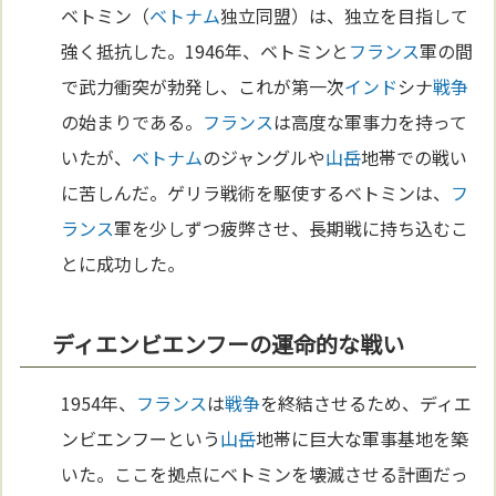
ベトミン（
ベトナム
独立同盟）は、独立を目指して
強く抵抗した。1946年、ベトミンと
フランス
軍の間
で武力衝突が勃発し、これが第一次
インド
シナ
戦争
の始まりである。
フランス
は高度な軍事力を持って
いたが、
ベトナム
のジャングルや
山岳
地帯での戦い
に苦しんだ。ゲリラ戦術を駆使するベトミンは、
フ
ランス
軍を少しずつ疲弊させ、長期戦に持ち込むこ
とに成功した。
ディエンビエンフーの運命的な戦い
1954年、
フランス
は
戦争
を終結させるため、ディエ
ンビエンフーという
山岳
地帯に巨大な軍事基地を築
いた。ここを拠点にベトミンを壊滅させる計画だっ