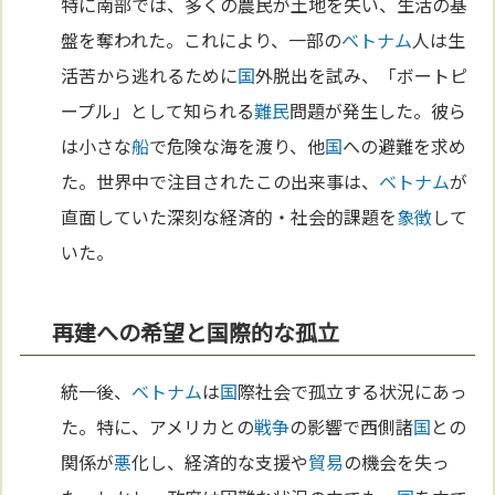
特に南部では、多くの農民が土地を失い、生活の基
盤を奪われた。これにより、一部の
ベトナム
人は生
活苦から逃れるために
国
外脱出を試み、「ボートピ
ープル」として知られる
難民
問題が発生した。彼ら
は小さな
船
で危険な海を渡り、他
国
への避難を求め
た。世界中で注目されたこの出来事は、
ベトナム
が
直面していた深刻な経済的・社会的課題を
象徴
して
いた。
再建への希望と国際的な孤立
統一後、
ベトナム
は
国
際社会で孤立する状況にあっ
た。特に、アメリカとの
戦争
の影響で西側諸
国
との
関係が
悪
化し、経済的な支援や
貿易
の機会を失っ