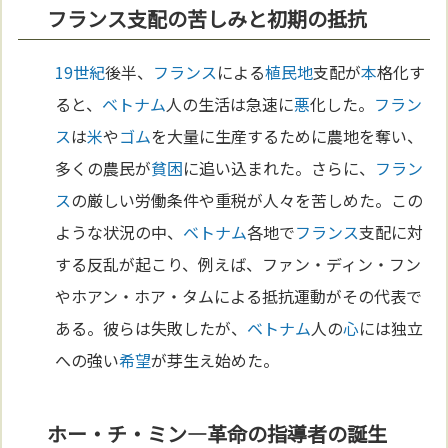
フランス支配の苦しみと初期の抵抗
19世紀
後半、
フランス
による
植民地
支配が
本
格化す
ると、
ベトナム
人の生活は急速に
悪
化した。
フラン
ス
は
米
や
ゴム
を大量に生産するために農地を奪い、
多くの農民が
貧困
に追い込まれた。さらに、
フラン
ス
の厳しい労働条件や重税が人々を苦しめた。この
ような状況の中、
ベトナム
各地で
フランス
支配に対
する反乱が起こり、例えば、ファン・ディン・フン
やホアン・ホア・タムによる抵抗運動がその代表で
ある。彼らは失敗したが、
ベトナム
人の
心
には独立
への強い
希望
が芽生え始めた。
ホー・チ・ミン—革命の指導者の誕生