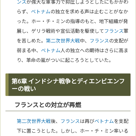
ンス
が強大な軍事力で抑圧しようとしたにもかかわ
らず、
ベトナム
の独立を求める声は止むことがなか
った。ホー・チ・ミンの指導のもと、地下組織が発
展し、ゲリラ戦術や宣伝活動を駆使して
フランス
軍
を苦しめた。
第二次世界大戦
中、
フランス
の支配が
弱まる中、
ベトナム
人の独立への期待はさらに高ま
り、革命の嵐がついに起ころうとしていた。
第6章 インドシナ戦争とディエンビエンフ
ーの戦い
フランスとの対立が再燃
第二次世界大戦
後、
フランス
は再び
ベトナム
を支配
下に置こうとした。しかし、ホー・チ・ミン率いる