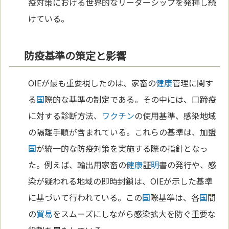
疫対策における世界的なリーダーシップを発揮し続
けている。
防疫基準の策定と影響
OIEが最も重要視したのは、家畜の
健康
管理に関す
る
国
際的な基準の制定である。その中には、口蹄疫
に対する診断方法、
ワクチン
の使用基準、感染地域
の隔離手順が含まれている。これらの基準は、加盟
国
が統一的な防疫対策を実施する際の指針となっ
た。例えば、輸出用家畜の
健康
証
明
書の発行や、感
染が疑われる地域の即時封鎖は、OIEが示した基準
に基づいて行われている。この
国
際基準は、各
国
間
の
貿易
をスムーズにしながら感染拡大を防ぐ重要な