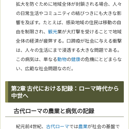
拡大を防ぐために地域全体が封鎖される場合、人々
の日常生活やコミュニティの結びつきにも大きな影
響を及ぼす。たとえば、感染地域の住民は移動の自
由を制限され、
観光
業が大打撃を受けることで地域
全体の経済が疲弊する。口蹄疫が社会に与える衝撃
は、人々の生活にまで浸透する大きな問題である。
この病気は、単なる
動物
の
健康
の危機にとどまらな
い、広範な社会問題なのだ。
第2章 古代における記録：ローマ時代から
中世へ
古代ローマの農業と病気の記録
紀元前4世紀、
古代ローマ
では
農業
が社会の基盤で