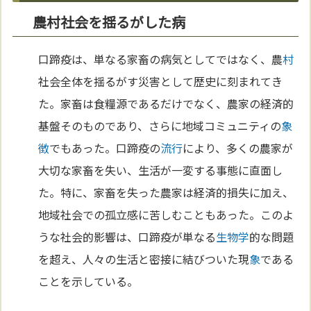
農村社会を揺るがした病
口蹄疫は、単なる家畜の病気としてではなく、農
村
社会全体を揺るがす災害として歴史に刻まれてき
た。家畜は食糧源であるだけでなく、農家の経済的
基盤そのものであり、さらに地域コミュニティの
象
徴
でもあった。口蹄疫の
流行
により、多くの農家が
大切な家畜を失い、生活が一変する事態に直面し
た。特に、家畜を失った農家は経済的損失に加え、
地域社会での孤立感に苦しむこともあった。このよ
うな社会的影響は、口蹄疫が単なる
生物学
的な問題
を超え、人々の生活と密接に結びついた現
象
である
ことを示している。