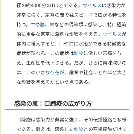
径の約4000分の1ほどである。
ウイルス
は感染力が
非常に強く、家畜の間で猛スピードで広がる特性を
持つ。
牛
や
豚
、
羊
などの偶蹄類に感染し、特に経済
的に重要な家畜に深刻な影響を与える。
ウイルス
が
体内に侵入すると、口や蹄に
水
疱ができる特徴的な
症状が現れる。この症状は
動物
に激しい苦痛を与
え、生産性を低下させる。だが、さらに興味深いの
は、この小さな
存在
が、産業や社会にどれほど大き
な影響を与えるかという点である。
感染の嵐：口蹄疫の広がり方
口蹄疫は感染力が非常に強く、その伝播経路も多様
である。例えば、感染した
動物
との直接接触だけで