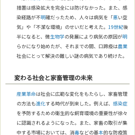
措置は感染拡大を完全には防げなかった。また、感
染経路が不
明
確だったため、人々は病気を「
悪
い空
気」や「不潔な環境」のせいだと考えた。
19世紀
後
半になると、微
生物学
の発展により病気の原因が
明
らかになり始めたが、それまでの間、口蹄疫は
農業
社会にとって解決の難しい謎の病気であり続けた。
変わる社会と家畜管理の未来
産業革命
は社会に広範な変化をもたらし、家畜管理
の方法も
進化
する時代が到来した。例えば、
感染症
を予防するための衛生的な飼育環境の重要性が徐々
に認識されるようになった。また、家畜の取引が集
中する市場においては、消
毒
などの基
本
的な防疫策