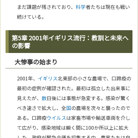
まだ課題が残されており、
科学
者たちは現在も戦い
続けている。
第5章 2001年イギリス流行：教訓と未来へ
の影響
大惨事の始まり
2001年、
イギリス
北東部の小さな農場で、口蹄疫の
最初の症例が確認された。最初は孤立した出来事に
見えたが、
数
日後には事態が急変する。感染が驚く
べき速さで拡大し、全
国
の農場を次々と襲ったので
ある。口蹄疫
ウイルス
は家畜市場や輸送車両を介し
て広がり、感染地域は瞬く間に100か所以上に拡大
した。政府が緊急会議を招集する中、農家たちは自