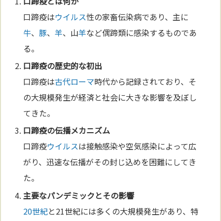
口蹄疫とは何か
口蹄疫は
ウイルス
性の家畜伝染病であり、主に
牛
、
豚
、
羊
、山
羊
など偶蹄類に感染するものであ
る。
口蹄疫の歴史的な初出
口蹄疫は
古代ローマ
時代から記録されており、そ
の大規模発生が経済と社会に大きな影響を及ぼし
てきた。
口蹄疫の伝播メカニズム
口蹄疫
ウイルス
は接触感染や空気感染によって広
がり、迅速な伝播がその封じ込めを困難にしてき
た。
主要な
パンデミック
とその影響
20世紀
と21世紀には多くの大規模発生があり、特