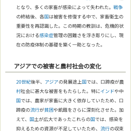
となり、多くの家畜が感染によって失われた。
戦争
の終結後、各
国
は被害を修復する中で、家畜衛生の
重要性を再認識した。この時期の教訓は、危機的状
況における
感染症
管理の困難さを浮き彫りにし、現
在の防疫体制の基礎を築く一助となった。
アジアでの被害と農村社会の変化
20世紀
後半、
アジア
の発展途上
国
では、口蹄疫が農
村
社会に甚大な被害をもたらした。特に
インド
や中
国
では、農家が家畜に大きく依存していたため、口
蹄疫の
流行
が
貧困
や飢餓をさらに深刻化させた。加
えて、
国
土が広大であったこれらの
国
では、感染を
抑えるための資源が不足していたため、
流行
の収束