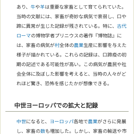
あり、
牛
や
羊
は重要な家畜として育てられていた。
当時の文献には、家畜が奇妙な病気で衰弱し、口や
蹄に異常が生じた記録が残されている。特に、
古代
ローマ
の博物学者プリニウスの著作『博物誌』に
は、家畜の病気が
村
全体の
農業
生産に影響を与えた
様子が描かれている。これらの記録は、口蹄疫の初
期の記述である可能性が高い。この病気が農民や社
会全体に及ぼした影響を考えると、当時の人々がど
れほど驚き、恐怖を感じたかが想像できる。
中世ヨーロッパでの拡大と記録
中世
になると、
ヨーロッパ
各地で
農業
がさらに発展
し、家畜の
数
も増加した。しかし、家畜の輸送や市