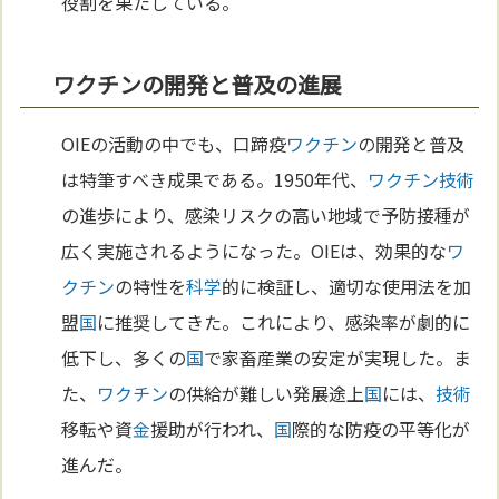
役割を果たしている。
ワクチンの開発と普及の進展
OIEの活動の中でも、口蹄疫
ワクチン
の開発と普及
は特筆すべき成果である。1950年代、
ワクチン
技術
の進歩により、感染リスクの高い地域で予防接種が
広く実施されるようになった。OIEは、効果的な
ワ
クチン
の特性を
科学
的に検証し、適切な使用法を加
盟
国
に推奨してきた。これにより、感染率が劇的に
低下し、多くの
国
で家畜産業の安定が実現した。ま
た、
ワクチン
の供給が難しい発展途上
国
には、
技術
移転や資
金
援助が行われ、
国
際的な防疫の平等化が
進んだ。