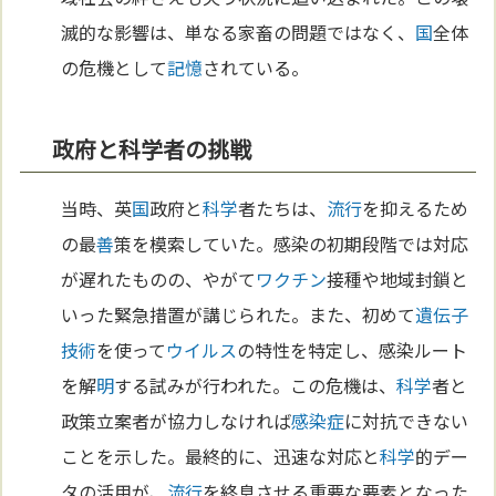
滅的な影響は、単なる家畜の問題ではなく、
国
全体
の危機として
記憶
されている。
政府と科学者の挑戦
当時、英
国
政府と
科学
者たちは、
流行
を抑えるため
の最
善
策を模索していた。感染の初期段階では対応
が遅れたものの、やがて
ワクチン
接種や地域封鎖と
いった緊急措置が講じられた。また、初めて
遺伝子
技術
を使って
ウイルス
の特性を特定し、感染ルート
を解
明
する試みが行われた。この危機は、
科学
者と
政策立案者が協力しなければ
感染症
に対抗できない
ことを示した。最終的に、迅速な対応と
科学
的デー
タの活用が、
流行
を終息させる重要な要素となった