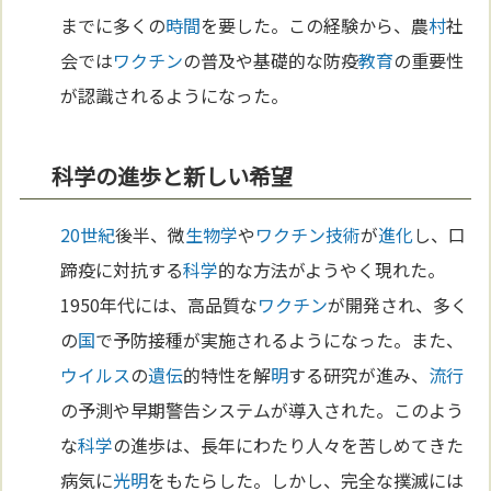
までに多くの
時間
を要した。この経験から、農
村
社
会では
ワクチン
の普及や基礎的な防疫
教育
の重要性
が認識されるようになった。
科学の進歩と新しい希望
20世紀
後半、微
生物学
や
ワクチン
技術
が
進化
し、口
蹄疫に対抗する
科学
的な方法がようやく現れた。
1950年代には、高品質な
ワクチン
が開発され、多く
の
国
で予防接種が実施されるようになった。また、
ウイルス
の
遺伝
的特性を解
明
する研究が進み、
流行
の予測や早期警告システムが導入された。このよう
な
科学
の進歩は、長年にわたり人々を苦しめてきた
病気に
光
明
をもたらした。しかし、完全な撲滅には