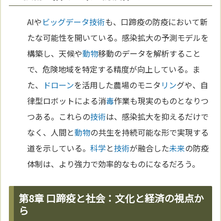
AIや
ビッグデータ
技術
も、口蹄疫の防疫において新
たな可能性を開いている。感染拡大の予測モデルを
構築し、天候や
動物
移動のデータを解析すること
で、危険地域を特定する精度が向上している。ま
た、
ドローン
を活用した農場のモニタ
リン
グや、自
律型ロボットによる消
毒
作業も現実のものとなりつ
つある。これらの
技術
は、感染拡大を抑えるだけで
なく、人間と
動物
の共生を持続可能な形で実現する
道を示している。
科学
と
技術
が融合した
未来
の防疫
体制は、より強力で効率的なものになるだろう。
第8章 口蹄疫と社会：文化と経済の視点か
ら