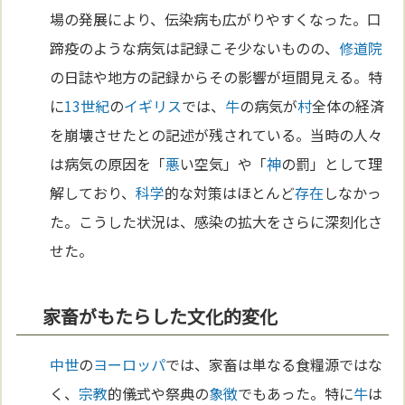
場の発展により、伝染病も広がりやすくなった。口
蹄疫のような病気は記録こそ少ないものの、
修道院
の日誌や地方の記録からその影響が垣間見える。特
に
13世紀
の
イギリス
では、
牛
の病気が
村
全体の経済
を崩壊させたとの記述が残されている。当時の人々
は病気の原因を「
悪
い空気」や「
神
の罰」として理
解しており、
科学
的な対策はほとんど
存在
しなかっ
た。こうした状況は、感染の拡大をさらに深刻化さ
せた。
家畜がもたらした文化的変化
中世
の
ヨーロッパ
では、家畜は単なる食糧源ではな
く、
宗教
的儀式や祭典の
象徴
でもあった。特に
牛
は