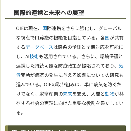
国際的連携と未来への展望
OIEは現在、
国
際連携をさらに強化し、グローバル
な視点で口蹄疫の根絶を目指している。各
国
が共有
する
データベース
は感染の予測と早期対応を可能に
し、AI
技術
も活用されている。さらに、環境保護と
連携した持続可能な防疫政策が提唱されており、
気
候
変動が病気の発生に与える影響についての研究も
進んでいる。OIEの取り組みは、単に病気を防ぐだ
けでなく、家畜産業の
未来
を支え、人間と
動物
が共
存する社会の実現に向けた重要な役割を果たしてい
る。