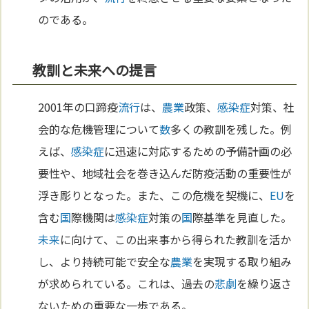
のである。
教訓と未来への提言
2001年の口蹄疫
流行
は、
農業
政策、
感染症
対策、社
会的な危機管理について
数
多くの教訓を残した。例
えば、
感染症
に迅速に対応するための予備計画の必
要性や、地域社会を巻き込んだ防疫活動の重要性が
浮き彫りとなった。また、この危機を契機に、
EU
を
含む
国
際機関は
感染症
対策の
国
際基準を見直した。
未来
に向けて、この出来事から得られた教訓を活か
し、より持続可能で安全な
農業
を実現する取り組み
が求められている。これは、過去の
悲劇
を繰り返さ
ないための重要な一歩である。