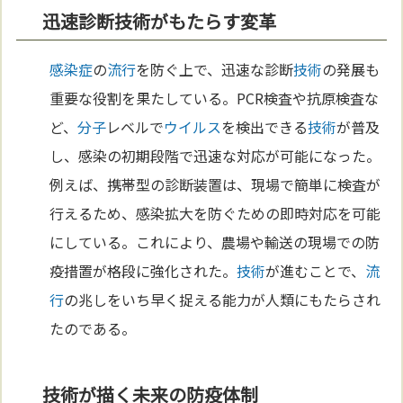
迅速診断技術がもたらす変革
感染症
の
流行
を防ぐ上で、迅速な診断
技術
の発展も
重要な役割を果たしている。PCR検査や抗原検査な
ど、
分子
レベルで
ウイルス
を検出できる
技術
が普及
し、感染の初期段階で迅速な対応が可能になった。
例えば、携帯型の診断装置は、現場で簡単に検査が
行えるため、感染拡大を防ぐための即時対応を可能
にしている。これにより、農場や輸送の現場での防
疫措置が格段に強化された。
技術
が進むことで、
流
行
の兆しをいち早く捉える能力が人類にもたらされ
たのである。
技術が描く未来の防疫体制