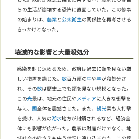
らの生活が崩壊する恐怖に直面していた。この惨事
の始まりは、
農業
と
公衆衛生
の関係性を再考させる
きっかけとなった。
壊滅的な影響と大量殺処分
感染を封じ込めるため、政府は過去に類を見ない厳
しい措置を講じた。
数
百万頭の
牛
や
羊
が殺処分さ
れ、その
数
は歴史上でも類を見ない規模となった。
この
光
景は、地元の住民や
メディア
に大きな衝撃を
与え、
国
全体を震撼させた。また、
観光
業も大打撃
を受け、人気の
湖
水
地方が封鎖されるなど、経済全
体にも影響が広がった。農家は財産だけでなく、地
域社会の絆さえも失う状況に追い込まれた。この壊