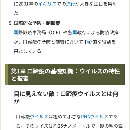
に2001年の
イギリス
での
流行
が大きな注目を集め
た。
国
際的な予防・制御策
国
際獣疫事務局（OIE）や各
国
政府による防疫政策
が、口蹄疫の予防と制御において中
心
的な役割を
果たしている。
第1章 口蹄疫の基礎知識：ウイルスの特性
と被害
目に見えない敵：口蹄疫ウイルスとは何
か
口蹄疫
ウイルス
は極めて小さな
RNA
ウイルス
であ
る。そのサイズは約25ナノメートルで、髪の毛の直