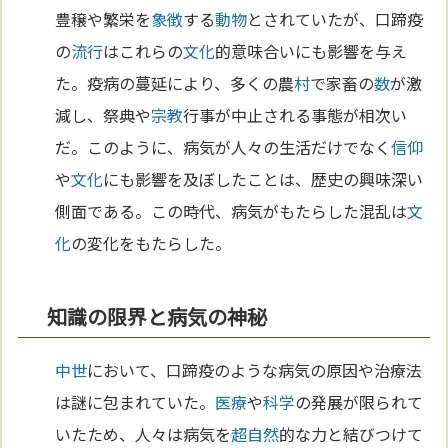
豊穣や繁栄を
象徴
する
動物
とされていたが、口蹄疫
の
流行
はこれらの
文化
的意味合いにも影響を与え
た。疫病の蔓延により、多くの農
村
で家畜の
数
が激
減し、祭典や
宗教
行事が中止される事態が相次い
だ。このように、病気が人々の生活だけでなく
信仰
や
文化
にも影響を及ぼしたことは、歴史の興味深い
側面である。この時代、病気がもたらした混乱は
文
化
の変化をもたらした。
知識の限界と病気の神秘
中世
において、口蹄疫のような病気の原因や治療法
は謎に包まれていた。
医療
や
科学
の発展が限られて
いたため、人々は病気を
超自然
的な力と結びつけて