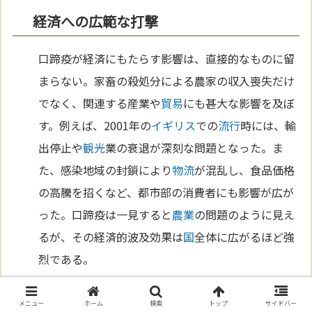
経済への広範な打撃
口蹄疫が経済にもたらす影響は、直接的なものに留
まらない。家畜の殺処分による農家の収入喪失だけ
でなく、関連する産業や
貿易
にも甚大な影響を及ぼ
す。例えば、2001年の
イギリス
での
流行
時には、輸
出停止や
観光
業の衰退が深刻な問題となった。ま
た、感染地域の封鎖により
物流
が混乱し、食品価格
の高騰を招くなど、都市部の消費者にも影響が広が
った。口蹄疫は一見すると
農業
の問題のように見え
るが、その経済的波及効果は
国
全体に広がるほど強
烈である。
メニュー
ホーム
検索
トップ
サイドバー
文化と伝統への影響