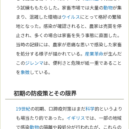
う試練ももたらした。家畜市場では大量の
動物
が集
まり、混雑した環境は
ウイルス
にとって格好の繁殖
地となった。感染が確認されると、農家は売買を停
止され、多くの場合は家畜を失う事態に直面した。
当時の記録には、農家が悲痛な思いで感染した家畜
を処分する様子が描かれている。
産業革命
が生んだ
この
ジレンマ
は、便利さと危険が紙一重であること
を
象徴
している。
初期の防疫策とその限界
19世紀
の初期、口蹄疫対策はまだ
科学
的というより
も場当たり的であった。
イギリス
では、一部の地域
で感染
動物
の隔離や殺処分が行われたが、これらの