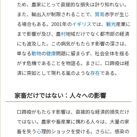
ため、農家にとって直接的な損失は計り知れない。
また、輸出入が制限されることで、
貿易
赤字が生じ
る場合もある。2001年の
イギリス
では、
観光
産業に
まで影響が及び、農
村
地域だけでなく都市部の経済
にも波及した。この病気がもたらす影響の深さは、
単なる
動物
の
健康
問題に留まらず、社会全体を揺る
がす危機であることを物語る。まさに、口蹄疫は経
済に突如として現れる嵐のような
存在
である。
家畜だけではない：人々への影響
口蹄疫がもたらす影響は、直接的な経済的損失だけ
ではない。農家や畜産業に携わる人々は、大量の家
畜を失う
心
理的ショックを受ける。さらに、感染の