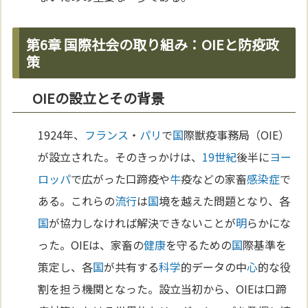
第6章 国際社会の取り組み：OIEと防疫政
策
OIEの設立とその背景
1924年、
フランス
・
パリ
で
国
際獣疫事務局（OIE）
が設立された。そのきっかけは、
19世紀
後半に
ヨー
ロッパ
で広がった口蹄疫や
牛
疫などの家畜
感染症
で
ある。これらの
流行
は
国
境を越えた問題となり、各
国
が協力しなければ解決できないことが
明
らかにな
った。OIEは、家畜の
健康
を守るための
国
際基準を
策定し、各
国
が共有する
科学
的データの中
心
的な役
割を担う機関となった。設立当初から、OIEは口蹄