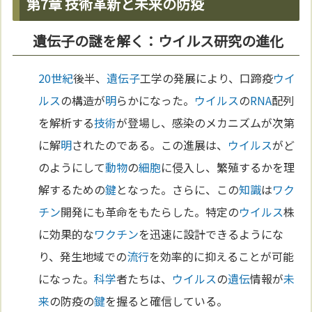
第7章 技術革新と未来の防疫
遺伝子の謎を解く：ウイルス研究の進化
20世紀
後半、
遺伝子
工学の発展により、口蹄疫
ウイ
ルス
の構造が
明
らかになった。
ウイルス
の
RNA
配列
を解析する
技術
が登場し、感染のメカニズムが次第
に解
明
されたのである。この進展は、
ウイルス
がど
のようにして
動物
の
細胞
に侵入し、繁殖するかを理
解するための
鍵
となった。さらに、この
知識
は
ワク
チン
開発にも革命をもたらした。特定の
ウイルス
株
に効果的な
ワクチン
を迅速に設計できるようにな
り、発生地域での
流行
を効率的に抑えることが可能
になった。
科学
者たちは、
ウイルス
の
遺伝
情報が
未
来
の防疫の
鍵
を握ると確信している。