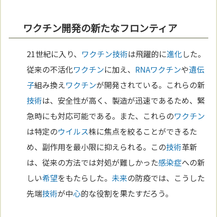
ワクチン開発の新たなフロンティア
21世紀に入り、
ワクチン
技術
は飛躍的に
進化
した。
従来の不活化
ワクチン
に加え、
RNA
ワクチン
や
遺伝
子
組み換え
ワクチン
が開発されている。これらの新
技術
は、安全性が高く、製造が迅速であるため、緊
急時にも対応可能である。また、これらの
ワクチン
は特定の
ウイルス
株に焦点を絞ることができるた
め、副作用を最小限に抑えられる。この
技術
革新
は、従来の方法では対処が難しかった
感染症
への新
しい
希望
をもたらした。
未来
の防疫では、こうした
先端
技術
が中
心
的な役割を果たすだろう。