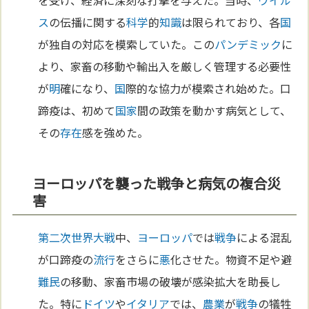
を受け、経済に深刻な打撃を与えた。当時、
ウイル
ス
の伝播に関する
科学
的
知識
は限られており、各
国
が独自の対応を模索していた。この
パンデミック
に
より、家畜の移動や輸出入を厳しく管理する必要性
が
明
確になり、
国
際的な協力が模索され始めた。口
蹄疫は、初めて
国家
間の政策を動かす病気として、
その
存在
感を強めた。
ヨーロッパを襲った戦争と病気の複合災
害
第二次世界大戦
中、
ヨーロッパ
では
戦争
による混乱
が口蹄疫の
流行
をさらに
悪
化させた。物資不足や避
難民
の移動、家畜市場の破壊が感染拡大を助長し
た。特に
ドイツ
や
イタリア
では、
農業
が
戦争
の犠牲