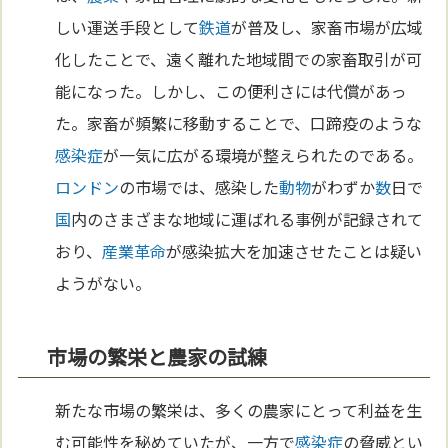
しい運送手段として
鉄道
が普及し、家畜市場が広域
化したことで、遠く離れた地域間での家畜取引が可
能になった。しかし、この便利さには代償があっ
た。家畜が頻繁に移動することで、口蹄疫のような
感染症
が一気に広がる環境が整えられたのである。
ロンドン
の市場では、感染した
動物
がわずか
数
日で
国
内のさまざまな地域に運ばれる事例が記録されて
おり、
産業革命
が感染拡大を加速させたことは疑い
ようがない。
市場の繁栄と農家の試練
新たな市場の繁栄は、多くの農家にとって利益を生
む可能性を秘めていたが、一方で
感染症
の脅威とい