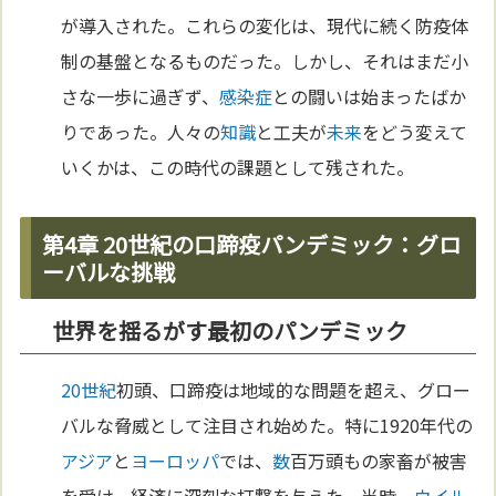
が導入された。これらの変化は、現代に続く防疫体
制の基盤となるものだった。しかし、それはまだ小
さな一歩に過ぎず、
感染症
との闘いは始まったばか
りであった。人々の
知識
と工夫が
未来
をどう変えて
いくかは、この時代の課題として残された。
第4章 20世紀の口蹄疫パンデミック：グロ
ーバルな挑戦
世界を揺るがす最初のパンデミック
20世紀
初頭、口蹄疫は地域的な問題を超え、グロー
バルな脅威として注目され始めた。特に1920年代の
アジア
と
ヨーロッパ
では、
数
百万頭もの家畜が被害