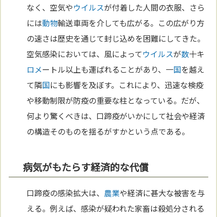
なく、空気や
ウイルス
が付着した人間の衣服、さら
には
動物
輸送車両を介しても広がる。この広がり方
の速さは歴史を通じて封じ込めを困難にしてきた。
空気感染においては、風によって
ウイルス
が
数
十キ
ロメ
ートル以上も運ばれることがあり、一
国
を越え
て隣
国
にも影響を及ぼす。これにより、迅速な検疫
や移動制限が防疫の重要な柱となっている。だが、
何より驚くべきは、口蹄疫がいかにして社会や経済
の構造そのものを揺るがすかという点である。
病気がもたらす経済的な代償
口蹄疫の感染拡大は、
農業
や経済に甚大な被害を与
える。例えば、感染が疑われた家畜は殺処分される