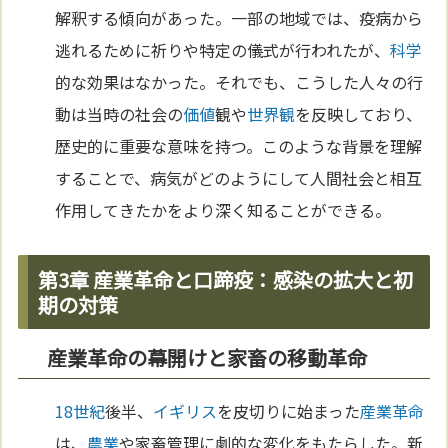
解釈する傾向があった。一部の地域では、疫病から
逃れるために祈りや特定の儀式が行われたが、
科学
的な効果はなかった。それでも、こうした人々の行
動は当時の社会の
価値
観や
世界観
を反映しており、
歴史的に重要な意味を持つ。このような背景を理解
することで、病気がどのようにして人間社会と相互
作用してきたかをより深く知ることができる。
第3章 産業革命と口蹄疫：感染の拡大と初
期の対策
産業革命の幕開けと家畜の移動革命
18世紀
後半、
イギリス
を皮切りに始まった
産業革命
は、
農業
や家畜管理に劇的な変化をもたらした。新