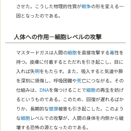
させた。こうした物理的性質が
戦争
の形を変える一
因となったのである。
人体への作用—細胞レベルの攻撃
マスタードガスは人間の
細胞
を直接攻撃する
毒
性を
持つ。皮膚に付着するとただれを引き起こし、目に
入れば失
明
をもたらす。また、吸入すると気道や肺
を深刻に損傷し、呼吸困難や
死
亡につながる。その
仕組みは、
DNA
を傷つけることで
細胞
の再生を妨げ
るというものである。このため、回復が遅れるばか
りか、長期的な
健康
被害も引き起こした。このよう
な
細胞
レベルでの攻撃が、人間の身体を内側から破
壊する恐怖の源となったのである。