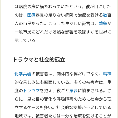
は病院の床に横たわっていたという。彼が目にした
のは、
医療
器具の足りない病院で治療を受ける
数
百
人の市民だった。こうした生々しい証言は、
戦争
が
一般市民にどれだけ残酷な影響を及ぼすかを世界に
示している。
トラウマと社会的孤立
化学兵器
の被害者は、肉体的な傷だけでなく、
精神
的な苦しみにも直面している。多くの被害者は、重
度の
トラウマ
を抱え、夜ごと
悪
夢
に悩まされる。さ
らに、見た目の変化や呼吸障害のために社会から孤
立するケースも多い。社会的な支援が不足している
地域では、被害者たちは十分な治療を受けることが