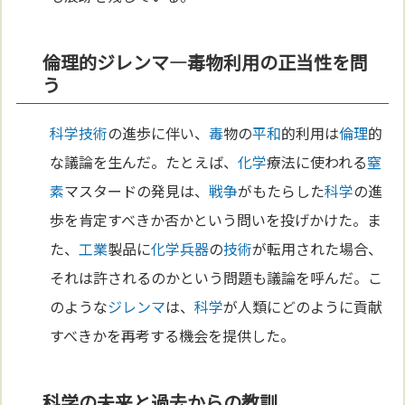
倫理的ジレンマ—毒物利用の正当性を問
う
科学
技術
の進歩に伴い、
毒
物の
平和
的利用は
倫理
的
な議論を生んだ。たとえば、
化学
療法に使われる
窒
素
マスタードの発見は、
戦争
がもたらした
科学
の進
歩を肯定すべきか否かという問いを投げかけた。ま
た、
工業
製品に
化学兵器
の
技術
が転用された場合、
それは許されるのかという問題も議論を呼んだ。こ
のような
ジレンマ
は、
科学
が人類にどのように貢献
すべきかを再考する機会を提供した。
科学の未来と過去からの教訓