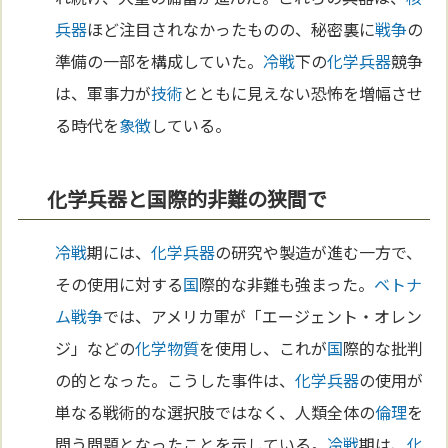
兵器
ほど注目されなかったものの、秘密裏に
戦争
の
準備の一部を構成していた。
冷戦
下の
化学兵器
競争
は、軍事力が
技術
とともに見えない恐怖を増幅させ
る時代を
象徴
している。
化学兵器と国際的非難の狭間で
冷戦
期には、
化学兵器
の研究や製造が進む一方で、
その使用に対する
国
際的な非難も強まった。
ベトナ
ム
戦争
では、アメリカ軍が「エージェント・オレン
ジ」などの
化学
物質
を使用し、これが
国
際的な批判
の的となった。こうした事件は、
化学兵器
の使用が
単なる戦術的な選択肢ではなく、人類全体の
倫理
を
問う問題となったことを示している。
冷戦
期は、
化