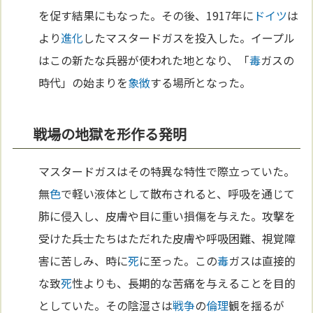
を促す結果にもなった。その後、1917年に
ドイツ
は
より
進化
したマスタードガスを投入した。イープル
はこの新たな兵器が使われた地となり、「
毒
ガスの
時代」の始まりを
象徴
する場所となった。
戦場の地獄を形作る発明
マスタードガスはその特異な特性で際立っていた。
無
色
で軽い液体として散布されると、呼吸を通じて
肺に侵入し、皮膚や目に重い損傷を与えた。攻撃を
受けた兵士たちはただれた皮膚や呼吸困難、視覚障
害に苦しみ、時に
死
に至った。この
毒
ガスは直接的
な致
死
性よりも、長期的な苦痛を与えることを目的
としていた。その陰湿さは
戦争
の
倫理
観を揺るが