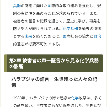
兵器
の廃絶に向けた
国
際的な取り組みを強化し、規
制の実効性を高めることが求められている。また、
被害者の証言や記録を通じて、歴史に学び、再発を
防ぐ努力が続けられている。
化学兵器
を過去の遺物
とする
未来
を築くためには、
国
際社会の協力と
政治
的意志が必要不可欠である。
第8章 被害者の声—証言から見る化学兵器
の影響
ハラブジャの証言—生き残った人々の記
憶
1988年、ハラブジャの街で起きた
化学
攻撃は、多く
の命を奪い、生存者にも深い傷を残した。生き延び