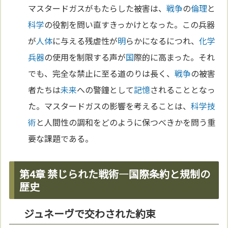
マスタードガスがもたらした被害は、
戦争
の
倫理
と
科学
の役割を問い直すきっかけとなった。この兵器
が
人体
に与える残虐性が
明
らかになるにつれ、
化学
兵器
の使用を制限する声が
国
際的に高まった。それ
でも、完全な禁止に至る道のりは長く、
戦争
の被害
者たちは
未来
への警鐘として
記憶
されることとなっ
た。マスタードガスの影響を考えることは、
科学
技
術
と人間性の調和をどのように保つべきかを問う重
要な課題である。
第4章 禁じられた戦術—国際条約と規制の
歴史
ジュネーヴで交わされた約束