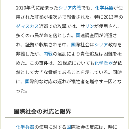
2010年代に始まった
シリア
内戦
でも、
化学兵器
が使
用された証拠が相次いで報告された。特に2013年の
ダマスカス
近郊での攻撃では、サ
リン
が使用され、
多くの市民が命を落とした。
国
連調査団が派遣さ
れ、証拠が収集される中、
国
際社会は
シリア
政府を
非難したが、
内戦
の混乱により責任追及は困難を極
めた。この事件は、21世紀においても
化学兵器
が依
然として大きな脅威であることを示している。同時
に、
国
際的な対応の遅れが犠牲者を増やす一因とな
った。
国際社会の対応と限界
化学兵器
の使用に対する
国
際社会の反応は、時に一