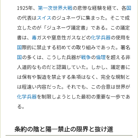
1925年、
第一次世界大戦
の悲惨な経験を経て、各
国
の代表は
スイス
のジュネーヴに集まった。そこで成
立したのが「ジュネーヴ議定書」である。この議定
書は、
毒
ガスや窒息性ガスなどの
化学兵器
の使用を
国
際的に禁止する初めての取り組みであった。署名
国
の多くは、こうした兵器が
戦争
の
倫理
を超える非
人道的なものだと認識していた。しかし、議定書に
は保有や製造を禁止する条項はなく、完全な規制と
は程遠い内容だった。それでも、この合意は世界が
化学兵器
を制限しようとした最初の重要な一歩であ
る。
条約の陰と陽—禁止の限界と抜け道