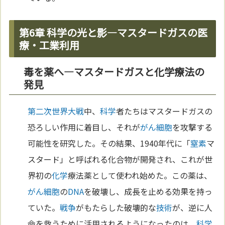
第6章 科学の光と影—マスタードガスの医
療・工業利用
毒を薬へ—マスタードガスと化学療法の
発見
第二次世界大戦
中、
科学
者たちはマスタードガスの
恐ろしい作用に着目し、それが
がん
細胞
を攻撃する
可能性を研究した。その結果、1940年代に「
窒素
マ
スタード」と呼ばれる化合物が開発され、これが世
界初の
化学
療法薬として使われ始めた。この薬は、
がん
細胞
の
DNA
を破壊し、成長を止める効果を持っ
ていた。
戦争
がもたらした破壊的な
技術
が、逆に人
命を救うために活用されるようになったのは、
科学