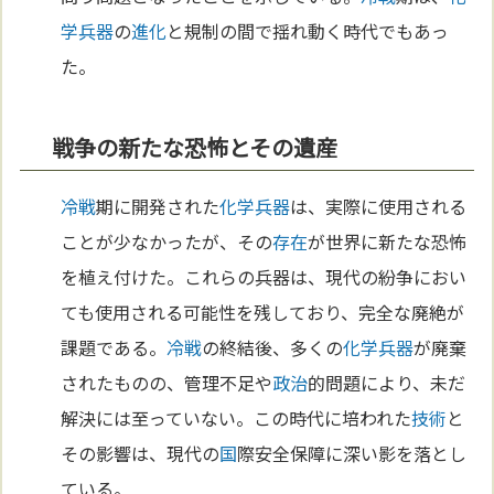
学兵器
の
進化
と規制の間で揺れ動く時代でもあっ
た。
戦争の新たな恐怖とその遺産
冷戦
期に開発された
化学兵器
は、実際に使用される
ことが少なかったが、その
存在
が世界に新たな恐怖
を植え付けた。これらの兵器は、現代の紛争におい
ても使用される可能性を残しており、完全な廃絶が
課題である。
冷戦
の終結後、多くの
化学兵器
が廃棄
されたものの、管理不足や
政治
的問題により、未だ
解決には至っていない。この時代に培われた
技術
と
その影響は、現代の
国
際安全保障に深い影を落とし
ている。