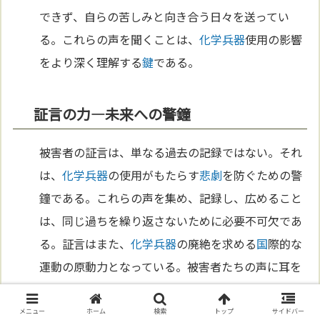
できず、自らの苦しみと向き合う日々を送ってい
る。これらの声を聞くことは、
化学兵器
使用の影響
をより深く理解する
鍵
である。
証言の力—未来への警鐘
被害者の証言は、単なる過去の記録ではない。それ
は、
化学兵器
の使用がもたらす
悲劇
を防ぐための警
鐘である。これらの声を集め、記録し、広めること
は、同じ過ちを繰り返さないために必要不可欠であ
る。証言はまた、
化学兵器
の廃絶を求める
国
際的な
運動の原動力となっている。被害者たちの声に耳を
傾けることで、私たちは
未来
をより良いものにする
ために、どのような行動を取るべきかを学ぶことが
メニュー
ホーム
検索
トップ
サイドバー