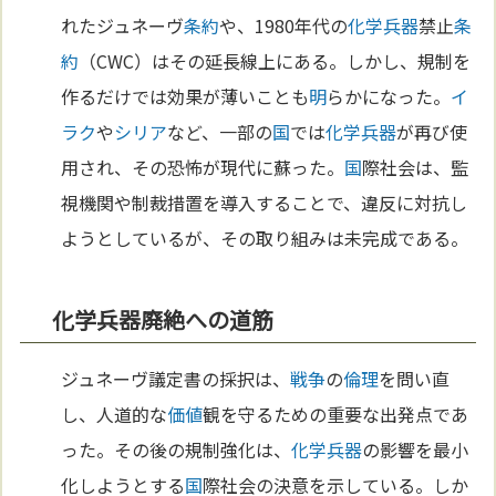
れたジュネーヴ
条約
や、1980年代の
化学兵器
禁止
条
約
（CWC）はその延長線上にある。しかし、規制を
作るだけでは効果が薄いことも
明
らかになった。
イ
ラク
や
シリア
など、一部の
国
では
化学兵器
が再び使
用され、その恐怖が現代に蘇った。
国
際社会は、監
視機関や制裁措置を導入することで、違反に対抗し
ようとしているが、その取り組みは未完成である。
化学兵器廃絶への道筋
ジュネーヴ議定書の採択は、
戦争
の
倫理
を問い直
し、人道的な
価値
観を守るための重要な出発点であ
った。その後の規制強化は、
化学兵器
の影響を最小
化しようとする
国
際社会の決意を示している。しか