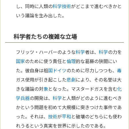
し、同時に人類の
科学
技術
がどこまで進むべきかと
いう議論を生み出した。
科学者たちの複雑な立場
フリッツ・ハーバーのような
科学
者は、
科学
の力を
国家
のために使う責任と
倫理
的な葛藤の狭間にい
た。彼自身は祖
国
ドイツ
のために尽力しつつも、
毒
ガス使用が引き起こした
悲劇
により、その名誉は大
きな議論の対
象
となった。マスタードガスを含む
化
学兵器
の開発は、
科学
と人類がどのように進むべき
かという問題を初めて大規模に突きつけた事件であ
った。それは、
技術
が
平和
と破壊のどちらにも使わ
れうるという真実を世界に示したのである。