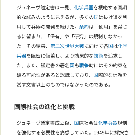
ジュネーヴ議定書は一見、
化学兵器
を根絶する画期
的な試みのように見えるが、多くの
国
は抜け道を利
用して兵器の開発を続けた。
条約
は「使用」を禁じ
るに留まり、「保有」や「研究」は規制しなかっ
た。その結果、
第二次世界大戦
に向けて各
国
は
化学
兵器
を隠密に備蓄し、より効果的な
技術
を追求し
た。また、議定書の署名
国
も
戦争
時にはその約束を
破る可能性があると認識しており、
国
際的な信頼を
試す文書以上のものではなかったのである。
国際社会の進化と挑戦
ジュネーヴ議定書成立後、
国
際社会は
化学兵器
規制
を強化する必要性を痛感していた。1949年に採択さ