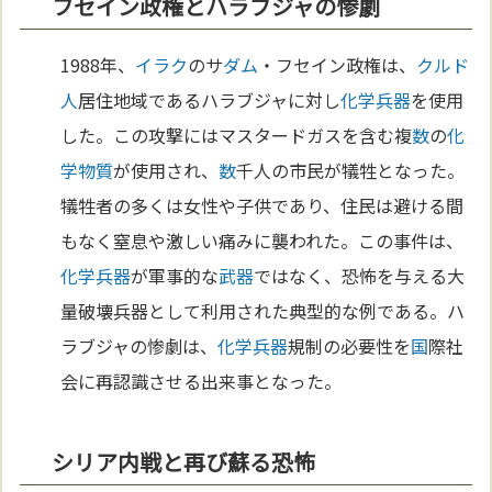
フセイン政権とハラブジャの惨劇
1988年、
イラク
のサ
ダム
・フセイン政権は、
クルド
人
居住地域であるハラブジャに対し
化学兵器
を使用
した。この攻撃にはマスタードガスを含む複
数
の
化
学
物質
が使用され、
数
千人の市民が犠牲となった。
犠牲者の多くは女性や子供であり、住民は避ける間
もなく窒息や激しい痛みに襲われた。この事件は、
化学兵器
が軍事的な
武器
ではなく、恐怖を与える大
量破壊兵器として利用された典型的な例である。ハ
ラブジャの惨劇は、
化学兵器
規制の必要性を
国
際社
会に再認識させる出来事となった。
シリア内戦と再び蘇る恐怖