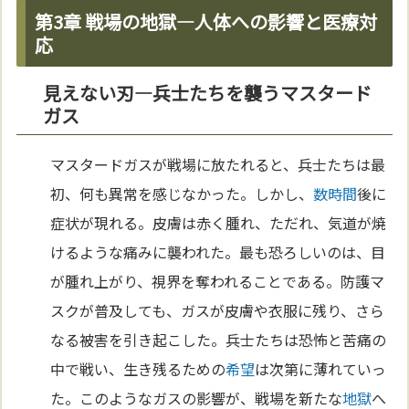
第3章 戦場の地獄—人体への影響と医療対
応
見えない刃—兵士たちを襲うマスタード
ガス
マスタードガスが戦場に放たれると、兵士たちは最
初、何も異常を感じなかった。しかし、
数
時間
後に
症状が現れる。皮膚は赤く腫れ、ただれ、気道が焼
けるような痛みに襲われた。最も恐ろしいのは、目
が腫れ上がり、視界を奪われることである。防護マ
スクが普及しても、ガスが皮膚や衣服に残り、さら
なる被害を引き起こした。兵士たちは恐怖と苦痛の
中で戦い、生き残るための
希望
は次第に薄れていっ
た。このようなガスの影響が、戦場を新たな
地獄
へ