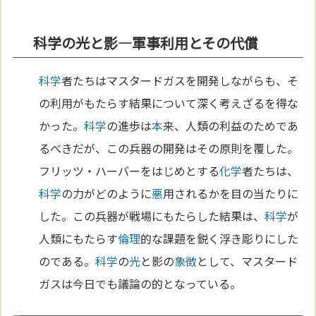
科学の光と影—軍事利用とその代償
科学
者たちはマスタードガスを開発しながらも、そ
の利用がもたらす結果について深く考えざるを得な
かった。
科学
の進歩は
本
来、人類の利益のためであ
るべきだが、この兵器の開発はその原則を覆した。
フリッツ・ハーバーをはじめとする
化学
者たちは、
科学
の力がどのように
悪
用されるかを目の当たりに
した。この兵器が戦場にもたらした結果は、
科学
が
人類にもたらす
倫理
的な課題を鋭く浮き彫りにした
のである。
科学
の
光
と影の
象徴
として、マスタード
ガスは今日でも議論の的となっている。