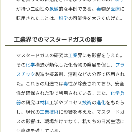
が持つ二面性の
象徴
的な事例である。
毒
物が
医療
に
転用されたことは、
科学
の可能性を大きく広げた。
工業界でのマスタードガスの影響
マスタードガスの研究は
工業
界にも影響を与えた。
その
化学
構造が類似した化合物の発展を促し、
プラ
スチック
製造や接着剤、溶剤などの分野で応用され
た。これらの用途では
毒
性が除去されており、安全
性が確保された形で利用されている。また、
化学兵
器
の研究は
材料
工学やプロセス
技術
の
進化
をもたら
し、現代の
工業
技術
に影響を与えた。マスタードガ
スの影響は、戦場だけでなく、私たちの日常生活に
も痕跡を残している。