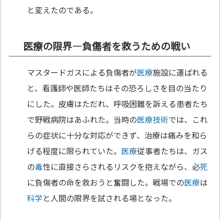
と変えたのである。
医療の限界—負傷者を救うための戦い
マスタードガスによる負傷者が
医療
施設に運ばれる
と、看護師や医師たちはその恐ろしさを目の当たり
にした。皮膚はただれ、呼吸困難を訴える患者たち
で野戦病院はあふれた。当時の
医療
技術
では、これ
らの症状に十分な対応ができず、治療は痛みを和ら
げる程度に限られていた。
医療
従事者たちは、ガス
の
毒
性に直接さらされるリスクを抱えながら、必
死
に負傷者の命を救おうと奮闘した。戦場での
医療
は
科学
と人間の限界を試される場となった。