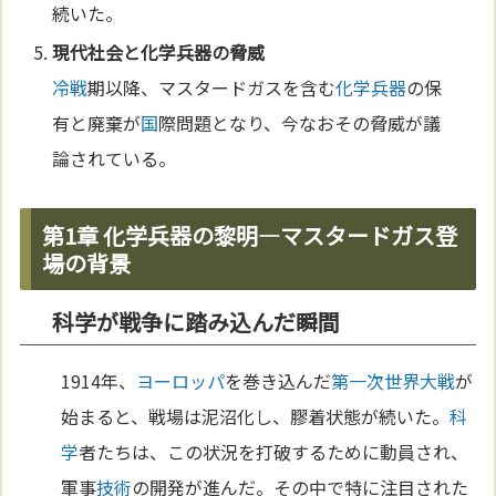
続いた。
現代社会と
化学兵器
の脅威
冷戦
期以降、マスタードガスを含む
化学兵器
の保
有と廃棄が
国
際問題となり、今なおその脅威が議
論されている。
第1章 化学兵器の黎明—マスタードガス登
場の背景
科学が戦争に踏み込んだ瞬間
1914年、
ヨーロッパ
を巻き込んだ
第一次世界大戦
が
始まると、戦場は泥沼化し、膠着状態が続いた。
科
学
者たちは、この状況を打破するために動員され、
軍事
技術
の開発が進んだ。その中で特に注目された