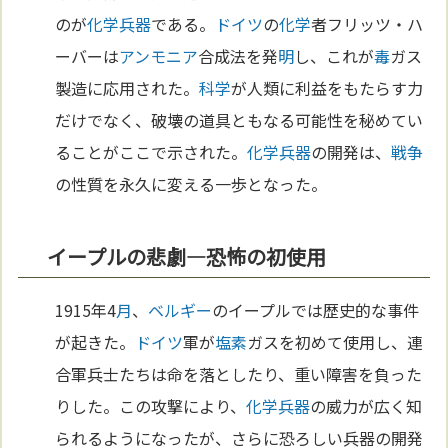
のが
化学兵器
である。
ドイツ
の
化学
者フリッツ・ハ
ーバーは
アンモニア
合成法を発
明
し、これが
毒
ガス
製造に応用された。
科学
が人類に利益をもたらす力
だけでなく、破壊の道具ともなる可能性を秘めてい
ることがここで示された。
化学兵器
の開発は、
戦争
の性質を永久に変える一歩となった。
イープルの悲劇—恐怖の初使用
1915年4
月
、
ベルギー
のイープルでは歴史的な事件
が起きた。
ドイツ
軍が
塩素
ガスを初めて使用し、連
合軍兵士たちは命を落としたり、重い障害を負った
りした。この攻撃により、
化学兵器
の威力が広く知
られるようになったが、さらに恐ろしい兵器の開発