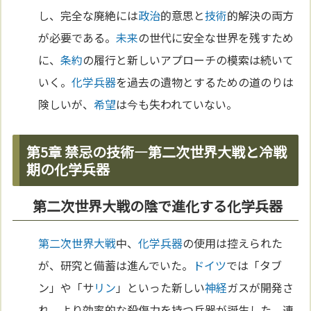
し、完全な廃絶には
政治
的意思と
技術
的解決の両方
が必要である。
未来
の世代に安全な世界を残すため
に、
条約
の履行と新しいアプローチの模索は続いて
いく。
化学兵器
を過去の遺物とするための道のりは
険しいが、
希望
は今も失われていない。
第5章 禁忌の技術—第二次世界大戦と冷戦
期の化学兵器
第二次世界大戦の陰で進化する化学兵器
第二次世界大戦
中、
化学兵器
の使用は控えられた
が、研究と備蓄は進んでいた。
ドイツ
では「タブ
ン」や「サ
リン
」といった新しい
神経
ガスが開発さ
れ、より効率的な殺傷力を持つ兵器が誕生した。連