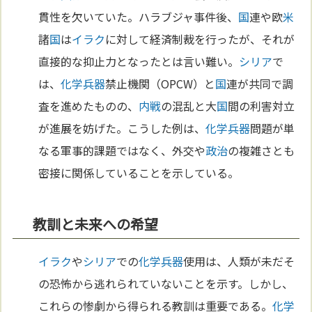
貫性を欠いていた。ハラブジャ事件後、
国
連や欧
米
諸
国
は
イラク
に対して経済制裁を行ったが、それが
直接的な抑止力となったとは言い難い。
シリア
で
は、
化学兵器
禁止機関（OPCW）と
国
連が共同で調
査を進めたものの、
内戦
の混乱と大
国
間の利害対立
が進展を妨げた。こうした例は、
化学兵器
問題が単
なる軍事的課題ではなく、外交や
政治
の複雑さとも
密接に関係していることを示している。
教訓と未来への希望
イラク
や
シリア
での
化学兵器
使用は、人類が未だそ
の恐怖から逃れられていないことを示す。しかし、
これらの惨劇から得られる教訓は重要である。
化学