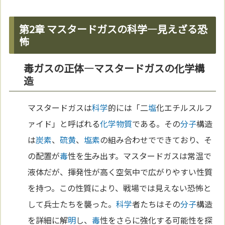
第2章 マスタードガスの科学—見えざる恐
怖
毒ガスの正体—マスタードガスの化学構
造
マスタードガスは
科学
的には「二
塩
化エチルスルフ
ァイド」と呼ばれる
化学
物質
である。その
分子
構造
は
炭素
、
硫黄
、
塩素
の組み合わせでできており、そ
の配置が
毒
性を生み出す。マスタードガスは常温で
液体だが、揮発性が高く空気中で広がりやすい性質
を持つ。この性質により、戦場では見えない恐怖と
して兵士たちを襲った。
科学
者たちはその
分子
構造
を詳細に解
明
し、
毒
性をさらに強化する可能性を探