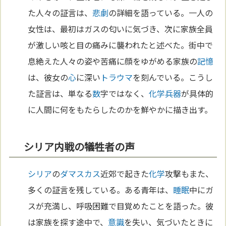
た人々の証言は、
悲劇
の詳細を語っている。一人の
女性は、最初はガスの匂いに気づき、次に家族全員
が激しい咳と目の痛みに襲われたと述べた。街中で
息絶えた人々の姿や苦痛に顔をゆがめる家族の
記憶
は、彼女の
心
に深い
トラウマ
を刻んでいる。こうし
た証言は、単なる
数
字ではなく、
化学兵器
が具体的
に人間に何をもたらしたのかを鮮やかに描き出す。
シリア内戦の犠牲者の声
シリア
の
ダマスカス
近郊で起きた
化学
攻撃もまた、
多くの証言を残している。ある青年は、
睡眠
中にガ
スが充満し、呼吸困難で目覚めたことを語った。彼
は家族を探す途中で、
意識
を失い、気づいたときに