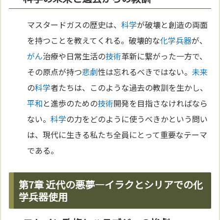
マスタードガスの歴史は、
科学
が破壊と創造の両面
を持つことを教えてくれる。破壊的な
化学兵器
が、
がん
治療や日常生活の
技術
革新に繋がった一方で、
その原点が持つ
悲劇
性は忘れるべきではない。
未来
の
科学
者たちは、このような過去の教訓を生かし、
平和
と進歩のための
技術
開発を目指さなければなら
ない。
科学
の力をどのように使うべきかという問い
は、現代に生きる私たち全員にとって重要なテーマ
である。
第7章 近代の悪夢—イラクとシリアでの化
学兵器使用