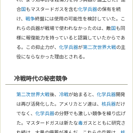
合
国
もマスタードガスを含む
化学兵器
の保有を続
け、
戦争
終盤には使用の可能性を検討していた。こ
れらの兵器が戦場で使われなかったのは、敵
国
も同
様に報復能力を持っていると認識していたからであ
る。この抑止力が、
化学兵器
が
第二次世界大戦
の主
役にならなかった理由とされる。
冷戦時代の秘密競争
第二次世界大戦
後、
冷戦
が始まると、
化学兵器
開発
は再び活発化した。アメリカとソ連は、
核兵器
だけ
でなく、
化学兵器
の分野でも激しい競争を繰り広げ
た。マスタードガスは新たな
毒
ガスとともに研究さ
れ続け、大量の備蓄が進んだ。これらの兵器は、
核