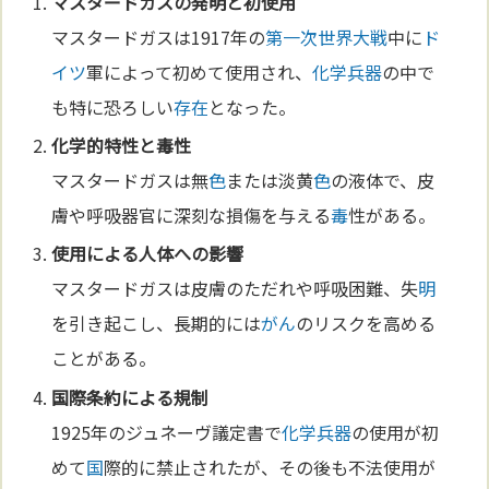
マスタードガスの発
明
と初使用
マスタードガスは1917年の
第一次世界大戦
中に
ド
イツ
軍によって初めて使用され、
化学兵器
の中で
も特に恐ろしい
存在
となった。
化学
的特性と
毒
性
マスタードガスは無
色
または淡黄
色
の液体で、皮
膚や呼吸器官に深刻な損傷を与える
毒
性がある。
使用による
人体
への影響
マスタードガスは皮膚のただれや呼吸困難、失
明
を引き起こし、長期的には
がん
のリスクを高める
ことがある。
国
際
条約
による規制
1925年のジュネーヴ議定書で
化学兵器
の使用が初
めて
国
際的に禁止されたが、その後も不法使用が