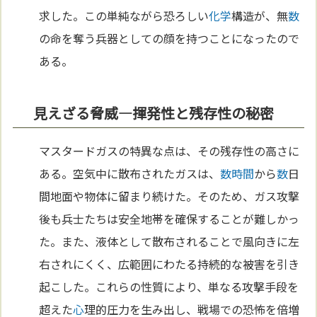
求した。この単純ながら恐ろしい
化学
構造が、無
数
の命を奪う兵器としての顔を持つことになったので
ある。
見えざる脅威—揮発性と残存性の秘密
マスタードガスの特異な点は、その残存性の高さに
ある。空気中に散布されたガスは、
数
時間
から
数
日
間地面や物体に留まり続けた。そのため、ガス攻撃
後も兵士たちは安全地帯を確保することが難しかっ
た。また、液体として散布されることで風向きに左
右されにくく、広範囲にわたる持続的な被害を引き
起こした。これらの性質により、単なる攻撃手段を
超えた
心
理的圧力を生み出し、戦場での恐怖を倍増