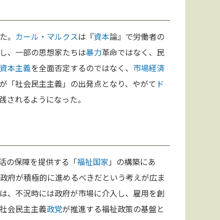
た。
カール・マルクス
は『
資本
論』で労働者の
し、一部の思想家たちは
暴力
革命ではなく、民
資本主義
を全面否定するのではなく、
市場経済
が「社会民主主義」の出発点となり、やがて
ド
践されるようになった。
活の保障を提供する「
福祉国家
」の構築にあ
政府が積極的に進めるべきだという考えが広ま
は、不況時には政府が市場に介入し、雇用を創
社会民主主義
政党
が推進する福祉政策の基盤と