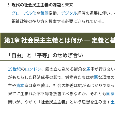
現代の社会民主主義の課題と
未来
グローバル化
や
気候
変動、
デジタル
経済の進展に伴い、
福祉政策の在り方を模索する必要に迫られている。
第1章 社会民主主義とは何か ― 定義と
「自由」と「平等」のせめぎ合い
19世紀
の
ロンドン
、霧の立ち込める街角を
馬
車が行き交い
がもたらした経済成長の影で、労働者たちは劣
悪
な環境の
主や
資本
家は富を蓄え、社会の格差は広がるばかりであっ
果てに生まれた不平等を放置すべきなのか、それとも
国家
問いが、やがて「社会民主主義」という思想を生み出す
土