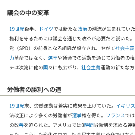
議会の中の変革
19世紀
後半、
ドイツ
では新たな
政治
の潮流が生まれてい
権利を守るためには議会を通じた改革が必要だと説いた。彼
党（SPD）の前身となる組織が設立され、やがて
社会主義
力
革命ではなく、
選挙
や議会での活動を通じて労働者の権
チは次第に他の
国
々にも広がり、
社会主義
運動の新たな方
労働者の勝利への道
19世紀
末、労働運動は着実に成果を上げていた。
イギリ
法改正により多くの労働者が
選挙
権を得た。
フランス
では
の改
善
を迫られた。アメリカでは8
時間
労働制を求める運
った。こうした変化の中で、社会民主主義は革命ではなく