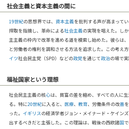
社会主義と資本主義の間に
19世紀
の思想界では、
資本主義
を批判する声が高まってい
搾取を指摘し、革命による
社会主義
の実現を唱えた。しか
主主義の枠内で改革を進める道を模索し始めた。彼らは、
と労働者の権利を調和させる方法を追求した。この考え方
イツ
社会民主党（SPD）などの
政党
を通じて
政治
の場で実
福祉国家という理想
社会民主主義の核
心
は、貧富の差を縮め、すべての人に生
る。特に
20世紀
に入ると、
医療
、
教育
、労働条件の改
善
を
った。
イギリス
の経済学者ジョン・メイナード・ケインズ
出するべきだと主張した。この理論は、戦後の西欧諸
国
で