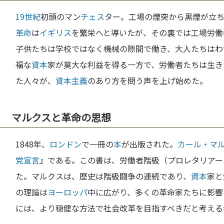
19世紀
初頭のマン
チェス
ター。工場の煙突から黒煙が立ち
革命
は
イギリス
を繁栄へと導いたが、その裏では工場労働
子供たちは学校ではなく機械の隙間で働き、大人たちはわ
福な
資本
家が莫大な利益を得る一方で、労働者たちは生き
た人々が、
資本主義
のあり方を問う声を上げ始めた。
マルクスと革命の思想
1848年、
ロンドン
で一冊の
本
が出版された。
カール・マ
党宣言
』である。この書は、労働者階級（プロレタリアー
た。マルクスは、歴史は階級闘争の連続であり、
資本
家と
の理論は
ヨーロッパ
中に広がり、多くの革命家たちに影響
には、より穏健な方法で社会改革を目指すべきだと考える