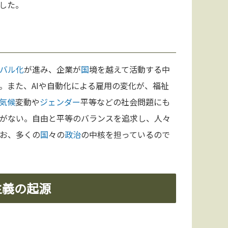
した。
バル化
が進み、企業が
国
境を越えて活動する中
。また、AIや自動化による雇用の変化が、福祉
気候
変動や
ジェンダー
平等などの社会問題にも
がない。自由と平等のバランスを追求し、人々
お、多くの
国
々の
政治
の中核を担っているので
主義の起源