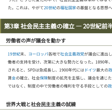
た。これは、やがて
20世紀
の
福祉国家
の基盤となる思想
第3章 社会民主主義の確立 ― 20世紀
労働者の声が議会を動かす
19世紀
末、
ヨーロッパ
各地で
社会主義
政党
が議会に進出
働者の支持を受け、次第に大きな勢力となった。1890年
されると、SPDは急成長し、1900年代には
ドイツ
最大の
賃
金
の確立、社会
保険
制度の拡充を主張し、議会を通じた
ではなく、制度の中で労働者の権利を守る手段としての
政
世界大戦と社会民主主義の試練