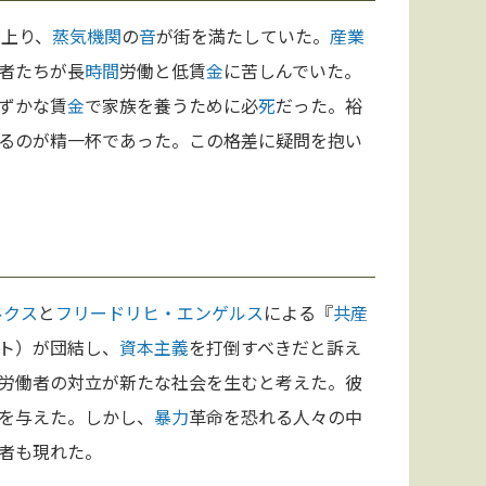
上り、
蒸気機関
の
音
が街を満たしていた。
産業
者たちが長
時間
労働と低賃
金
に苦しんでいた。
ずかな賃
金
で家族を養うために必
死
だった。裕
るのが精一杯であった。この格差に疑問を抱い
ルクス
と
フリードリヒ・エンゲルス
による『
共産
ト）が団結し、
資本主義
を打倒すべきだと訴え
労働者の対立が新たな社会を生むと考えた。彼
を与えた。しかし、
暴力
革命を恐れる人々の中
者も現れた。