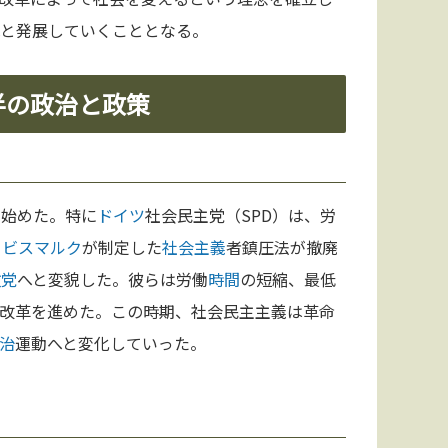
へと発展していくこととなる。
前半の政治と政策
し始めた。特に
ドイツ
社会民主党（SPD）は、労
、
ビスマルク
が制定した
社会主義
者鎮圧法が撤廃
政党
へと変貌した。彼らは労働
時間
の短縮、最低
改革を進めた。この時期、社会民主主義は革命
治
運動へと変化していった。