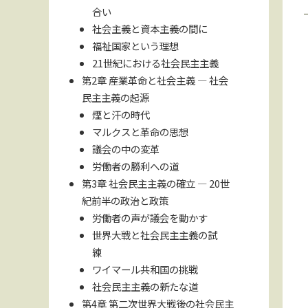
合い
社会主義と資本主義の間に
福祉国家という理想
21世紀における社会民主主義
第2章 産業革命と社会主義 ― 社会
民主主義の起源
煙と汗の時代
マルクスと革命の思想
議会の中の変革
労働者の勝利への道
第3章 社会民主主義の確立 ― 20世
紀前半の政治と政策
労働者の声が議会を動かす
世界大戦と社会民主主義の試
練
ワイマール共和国の挑戦
社会民主主義の新たな道
第4章 第二次世界大戦後の社会民主