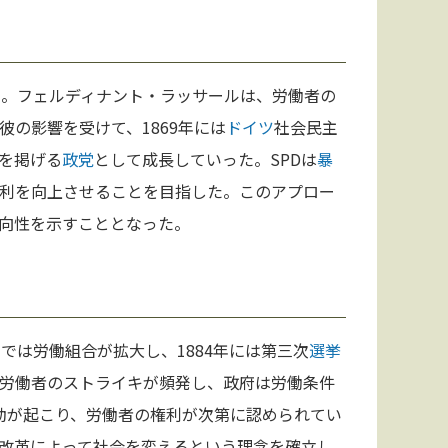
た。フェルディナント・ラッサールは、労働者の
の影響を受けて、1869年には
ドイツ
社会民主
を掲げる
政党
として成長していった。SPDは
暴
利を向上させることを目指した。このアプロー
向性を示すこととなった。
ス
では労働組合が拡大し、1884年には第三次
選挙
労働者のストライキが頻発し、政府は労働条件
動が起こり、労働者の権利が次第に認められてい
改革によって社会を変えるという理念を確立し