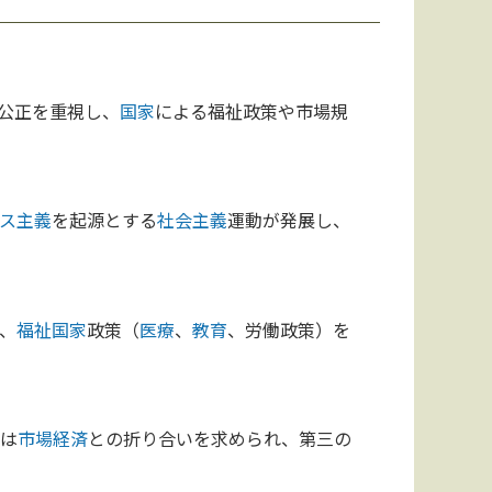
公正を重視し、
国家
による福祉政策や市場規
ス主義
を起源とする
社会主義
運動が発展し、
、
福祉国家
政策（
医療
、
教育
、労働政策）を
義は
市場経済
との折り合いを求められ、第三の