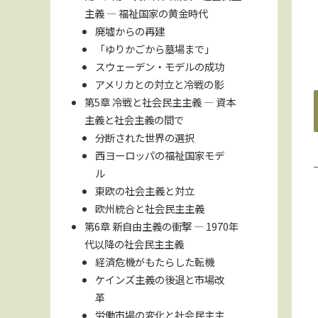
主義 ― 福祉国家の黄金時代
廃墟からの再建
「ゆりかごから墓場まで」
スウェーデン・モデルの成功
アメリカとの対立と冷戦の影
第5章 冷戦と社会民主主義 ― 資本
主義と社会主義の間で
分断された世界の選択
西ヨーロッパの福祉国家モデ
ル
東欧の社会主義と対立
欧州統合と社会民主主義
第6章 新自由主義の衝撃 ― 1970年
代以降の社会民主主義
経済危機がもたらした転機
ケインズ主義の後退と市場改
革
労働市場の変化と社会民主主