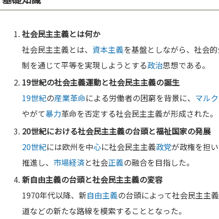
社会民主主義とは何か
社会民主主義とは、
資本主義
を基盤としながら、社会的
制を通じて平等を実現しようとする
政治
思想である。
19世紀
の
社会主義
運動と社会民主主義の誕生
19世紀
の
産業革命
による労働者の困窮を背景に、
マルク
やがて
暴力
革命を否定する社会民主主義が形成された。
20世紀
における社会民主主義の台頭と
福祉国家
の発展
20世紀
には欧州を中
心
に社会民主主義
政党
が政権を担い
推進し、
市場経済
と社会
正義
の融合を目指した。
新
自由主義
の台頭と社会民主主義の変容
1970年代以降、新
自由主義
の台頭によって社会民主主
道などの新たな路線を模索することとなった。