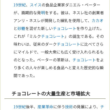
19世紀
、
スイス
の食品企業家ダニエル・ペーター
が、画期的な発
明
をする。彼は、ネスレ社の創業者
アンリ・ネスレが開発した練乳を使用して、
カカオ
と
砂糖
を混ぜた新しい
チョコレート
を作り上げた。
これが「ミルク
チョコレート
」の誕生である。その
味わいは、従来のダーク
チョコレート
に比べてさら
にマイルドで、一般大衆にも広く受け入れられるも
のとなった。ペーターの革新は、
チョコレート
をよ
り多くの人々が楽しめる食品へと変えた歴史的な瞬
間であった。
チョコレートの大量生産と市場拡大
19世紀
後半、
産業革命
に伴う
技術
の発展により、
チ