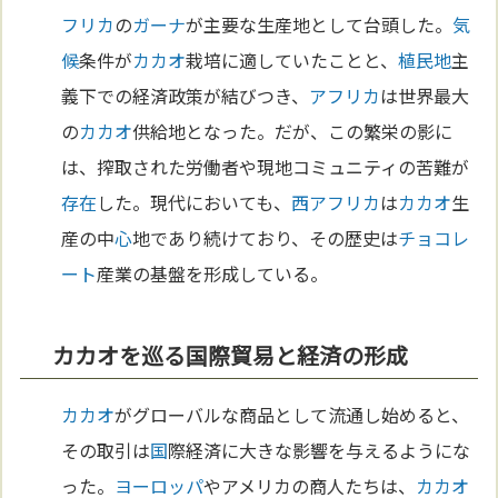
フリカ
の
ガーナ
が主要な生産地として台頭した。
気
候
条件が
カカオ
栽培に適していたことと、
植民地
主
義下での経済政策が結びつき、
アフリカ
は世界最大
の
カカオ
供給地となった。だが、この繁栄の影に
は、搾取された労働者や現地コミュニティの苦難が
存在
した。現代においても、
西アフリカ
は
カカオ
生
産の中
心
地であり続けており、その歴史は
チョコレ
ート
産業の基盤を形成している。
カカオを巡る国際貿易と経済の形成
カカオ
がグローバルな商品として流通し始めると、
その取引は
国
際経済に大きな影響を与えるようにな
った。
ヨーロッパ
やアメリカの商人たちは、
カカオ