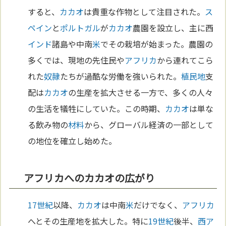
すると、
カカオ
は貴重な作物として注目された。
ス
ペイン
と
ポルトガル
が
カカオ
農園を設立し、主に西
インド
諸島や中南
米
でその栽培が始まった。農園の
多くでは、現地の先住民や
アフリカ
から連れてこら
れた
奴隷
たちが過酷な労働を強いられた。
植民地
支
配は
カカオ
の生産を拡大させる一方で、多くの人々
の生活を犠牲にしていた。この時期、
カカオ
は単な
る飲み物の
材料
から、グローバル経済の一部として
の地位を確立し始めた。
アフリカへのカカオの広がり
17世紀
以降、
カカオ
は中南
米
だけでなく、
アフリカ
へとその生産地を拡大した。特に
19世紀
後半、
西ア