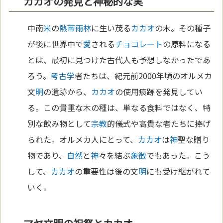
カカオの発見と神秘的な実
中南
米
の
熱帯雨林
に生い茂る
カカオ
の木。その種子
が後に世界中で
愛
される
チョコレート
の原料になる
とは、最初に見つけた古代人も予想しなかったであ
ろう。
考古学
者たちは、紀元前2000年頃のオルメカ
文
明
の遺跡から、
カカオ
の使用痕跡を発見してい
る。この貴重な木の種は、単なる食料ではなく、特
別な飲み物として
宗教
的儀式や高貴な者たちに捧げ
られた。オルメカ人にとって、
カカオ
は
神
聖な贈り
物であり、
自然
と
神
々を結ぶ
象徴
でもあった。こう
して、
カカオ
の重要性は後の文
明
にも受け継がれて
いく。