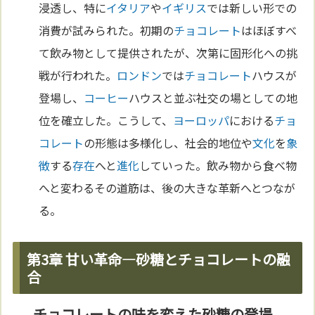
浸透し、特に
イタリア
や
イギリス
では新しい形での
消費が試みられた。初期の
チョコレート
はほぼすべ
て飲み物として提供されたが、次第に固形化への挑
戦が行われた。
ロンドン
では
チョコレート
ハウスが
登場し、
コーヒー
ハウスと並ぶ社交の場としての地
位を確立した。こうして、
ヨーロッパ
における
チョ
コレート
の形態は多様化し、社会的地位や
文化
を
象
徴
する
存在
へと
進化
していった。飲み物から食べ物
へと変わるその道筋は、後の大きな革新へとつなが
る。
第3章 甘い革命—砂糖とチョコレートの融
合
チョコレートの味を変えた砂糖の登場