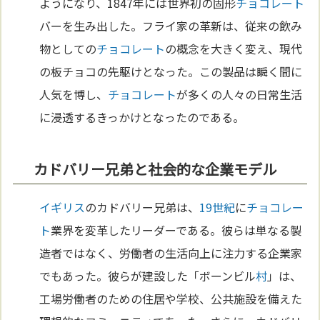
ようになり、1847年には世界初の固形
チョコレート
バーを生み出した。フライ家の革新は、従来の飲み
物としての
チョコレート
の概念を大きく変え、現代
の板チョコの先駆けとなった。この製品は瞬く間に
人気を博し、
チョコレート
が多くの人々の日常生活
に浸透するきっかけとなったのである。
カドバリー兄弟と社会的な企業モデル
イギリス
のカドバリー兄弟は、
19世紀
に
チョコレー
ト
業界を変革したリーダーである。彼らは単なる製
造者ではなく、労働者の生活向上に注力する企業家
でもあった。彼らが建設した「ボーンビル
村
」は、
工場労働者のための住居や学校、公共施設を備えた