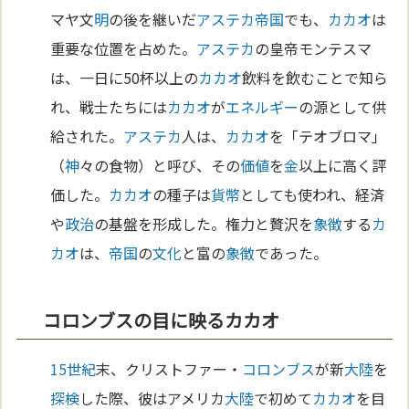
マヤ文
明
の後を継いだ
アステカ
帝国
でも、
カカオ
は
重要な位置を占めた。
アステカ
の皇帝モンテスマ
は、一日に50杯以上の
カカオ
飲料を飲むことで知ら
れ、戦士たちには
カカオ
が
エネルギー
の源として供
給された。
アステカ
人は、
カカオ
を「テオブロマ」
（
神
々の食物）と呼び、その
価値
を
金
以上に高く評
価した。
カカオ
の種子は
貨幣
としても使われ、経済
や
政治
の基盤を形成した。権力と贅沢を
象徴
する
カ
カオ
は、
帝国
の
文化
と富の
象徴
であった。
コロンブスの目に映るカカオ
15世紀
末、クリストファー・
コロンブス
が新
大陸
を
探検
した際、彼はアメリカ
大陸
で初めて
カカオ
を目