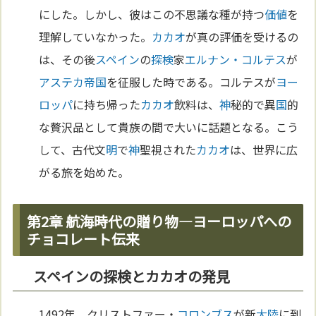
にした。しかし、彼はこの不思議な種が持つ
価値
を
理解していなかった。
カカオ
が真の評価を受けるの
は、その後
スペイン
の
探検
家
エルナン・コルテス
が
アステカ
帝国
を征服した時である。コルテスが
ヨー
ロッパ
に持ち帰った
カカオ
飲料は、
神
秘的で異
国
的
な贅沢品として貴族の間で大いに話題となる。こう
して、古代文
明
で
神
聖視された
カカオ
は、世界に広
がる旅を始めた。
第2章 航海時代の贈り物—ヨーロッパへの
チョコレート伝来
スペインの探検とカカオの発見
1492年、クリストファー・
コロンブス
が新
大陸
に到