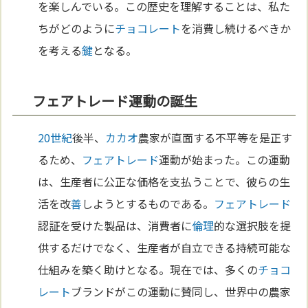
を楽しんでいる。この歴史を理解することは、私た
ちがどのように
チョコレート
を消費し続けるべきか
を考える
鍵
となる。
フェアトレード運動の誕生
20世紀
後半、
カカオ
農家が直面する不平等を是正す
るため、
フェアトレード
運動が始まった。この運動
は、生産者に公正な価格を支払うことで、彼らの生
活を改
善
しようとするものである。
フェアトレード
認証を受けた製品は、消費者に
倫理
的な選択肢を提
供するだけでなく、生産者が自立できる持続可能な
仕組みを築く助けとなる。現在では、多くの
チョコ
レート
ブランドがこの運動に賛同し、世界中の農家