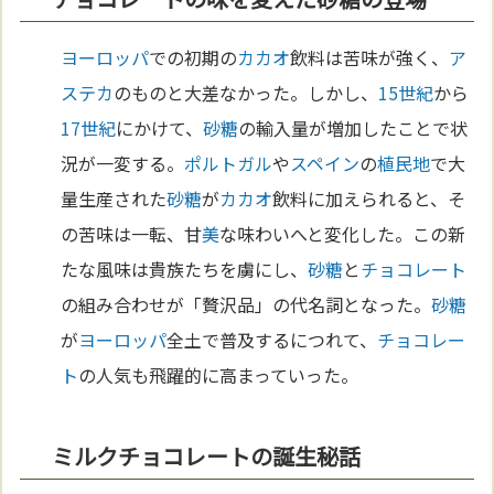
ヨーロッパ
での初期の
カカオ
飲料は苦味が強く、
ア
ステカ
のものと大差なかった。しかし、
15世紀
から
17世紀
にかけて、
砂糖
の輸入量が増加したことで状
況が一変する。
ポルトガル
や
スペイン
の
植民地
で大
量生産された
砂糖
が
カカオ
飲料に加えられると、そ
の苦味は一転、甘
美
な味わいへと変化した。この新
たな風味は貴族たちを虜にし、
砂糖
と
チョコレート
の組み合わせが「贅沢品」の代名詞となった。
砂糖
が
ヨーロッパ
全土で普及するにつれて、
チョコレー
ト
の人気も飛躍的に高まっていった。
ミルクチョコレートの誕生秘話