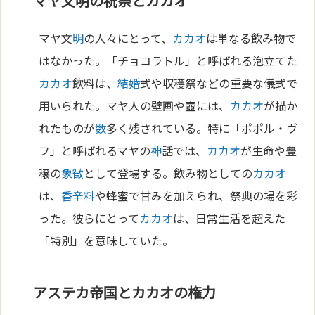
マヤ文明の祝祭とカカオ
マヤ文
明
の人々にとって、
カカオ
は単なる飲み物で
はなかった。「チョコラトル」と呼ばれる泡立てた
カカオ
飲料は、
結婚
式や収穫祭などの重要な儀式で
用いられた。マヤ人の壁画や壺には、
カカオ
が描か
れたものが
数
多く残されている。特に「ポポル・ヴ
フ」と呼ばれるマヤの
神
話では、
カカオ
が生命や豊
穣の
象徴
として登場する。飲み物としての
カカオ
は、
香辛料
や蜂蜜で甘みを加えられ、祭典の場を彩
った。彼らにとって
カカオ
は、日常生活を超えた
「特別」を意味していた。
アステカ帝国とカカオの権力