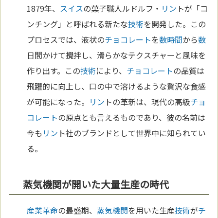
1879年、
スイス
の菓子職人ルドルフ・
リン
トが「コ
ンチング」と呼ばれる新たな
技術
を開発した。この
プロセスでは、液状の
チョコレート
を
数
時間
から
数
日間かけて攪拌し、滑らかなテクスチャーと風味を
作り出す。この
技術
により、
チョコレート
の品質は
飛躍的に向上し、口の中で溶けるような贅沢な食感
が可能になった。
リン
トの革新は、現代の高級
チョ
コレート
の原点とも言えるものであり、彼の名前は
今も
リン
ト社のブランドとして世界中に知られてい
る。
蒸気機関が開いた大量生産の時代
産業革命
の最盛期、
蒸気機関
を用いた生産
技術
が
チ