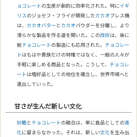
ョコレート
の生産が劇的に効率化された。特に
イギ
リス
のジョセフ・フライが開発した
カカオ
プレス機
は、
カカオ
バター
と
カカオ
パウダーを分離し、より
滑らかな製品を作る道を開いた。この
技術
は、後に
板
チョコレート
の製造にも応用された。
チョコレー
ト
はもはや貴族だけの特権ではなく、一般の人々が
手軽に楽しめる商品となった。こうして、
チョコレ
ート
は嗜好品としての地位を確立し、世界市場へと
進出していった。
甘さが生んだ新しい文化
砂糖
と
チョコレート
の融合は、単に食品としての
進
化
に留まらなかった。それは、新しい
文化
を生み出