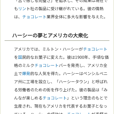
「舌で感じる完璧さ」を追求し、その成果は現在で
も
リン
ト社の製品に受け継がれている。彼の情熱
は、
チョコレート
業界全体に多大な影響を与えた。
ハーシーの夢とアメリカの大衆化
アメリカでは、ミルトン・ハーシーが
チョコレート
を
国
民的なお菓子に変えた。彼は1900年、手頃な価
格のミルク
チョコレート
バーを発売し、アメリカ全
土で
爆発
的な人気を得た。ハーシーはペンシルベニ
ア州に工場を設立し、「ハーシータウン」と呼ばれ
る労働者のための街を作り上げた。彼の製品は「み
んなが楽しめる
チョコレート
」という理念のもとで
生産され、現在もアメリカを代表するお菓子となっ
ている。ハーシーの成功は、
チョコレート
が手軽で