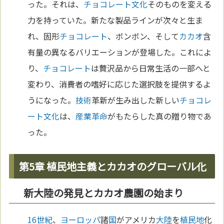
った。それは、
チョコレート
文化
そのものを変える
力を持っていた。新たな製品ラインが次々と生ま
れ、固形
チョコレート
、ボンボン、そして
カカオ
含
有量の異なるバリエーションが登場した。これによ
り、
チョコレート
は贅沢品から日常生活の一部へと
変わり、消費者の嗜好に応じた選択肢を提供するよ
うになった。
技術
革新が生み出した新しい
チョコレ
ート
文化
は、
産業革命
がもたらした真の贈り物であ
った。
第5章 植民地主義とカカオのグローバル化
新大陸の発見とカカオ農園の始まり
16世紀
、
ヨーロッパ
諸
国
がアメリカ
大陸
を
植民地
化