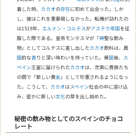
着した時、
カカオ
の
存在
に初めて出会った。しか
し、彼はこれを重要視しなかった。転機が訪れたの
は1519年、
エルナン・コルテス
が
アステカ
帝国
を征
服した際である。皇帝モンテスマが「
神
聖な飲み
物」としてコルテスに差し出した
カカオ
飲料は、異
国
的な
香
りと深い味わいを持っていた。帰
国
後、
ス
ペイン
王室に届けられた
カカオ
は、次第に貴族たち
の間で「新しい黄
金
」として珍重されるようになっ
た。こうして、
カカオ
は
スペイン
社会の中に溶け込
み、密かに新しい
文化
の芽を出し始めた。
秘密の飲み物としてのスペインのチョコ
レート