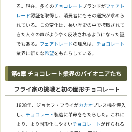
る。現在、多くの
チョコレート
ブランドが
フェアト
レード
認証を取得し、消費者にもその選択が求めら
れている。この変化は、長い歴史の中で搾取されて
きた人々の声がようやく反映されるようになった証
でもある。
フェアトレード
の理念は、
チョコレート
業界に新たな
希望
をもたらしている。
第6章 チョコレート業界のパイオニアたち
フライ家の挑戦と初の固形チョコレート
1828年、ジョセフ・フライが
カカオ
プレス機を導入
し、
チョコレート
製造に革命をもたらした。これに
より、より固形化しやすい
チョコレート
が作られる