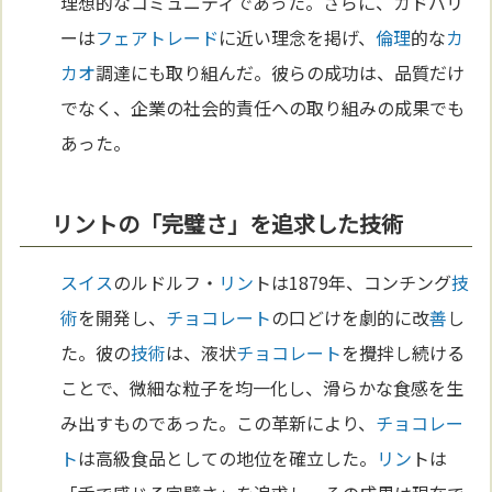
理想的なコミュニティであった。さらに、カドバリ
ーは
フェアトレード
に近い理念を掲げ、
倫理
的な
カ
カオ
調達にも取り組んだ。彼らの成功は、品質だけ
でなく、企業の社会的責任への取り組みの成果でも
あった。
リントの「完璧さ」を追求した技術
スイス
のルドルフ・
リン
トは1879年、コンチング
技
術
を開発し、
チョコレート
の口どけを劇的に改
善
し
た。彼の
技術
は、液状
チョコレート
を攪拌し続ける
ことで、微細な粒子を均一化し、滑らかな食感を生
み出すものであった。この革新により、
チョコレー
ト
は高級食品としての地位を確立した。
リン
トは