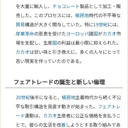
を大量に輸入し、
チョコレート
製品として加工・販
売した。このプロセスには、
植民地
時代の不平等な
貿易
構造が大きく関与していた。特に
19世紀
には、
産業革命
の恩恵を受けた
ヨーロッパ
諸
国
が
カカオ
市
場を支配し、生産
国
の利益は最小限に抑えられた。
カカオ
は甘い味と引き換えに、多くの人々にとって
苦い現実を伴っていたのである。
フェアトレードの誕生と新しい倫理
20世紀
後半になると、
植民地
主義時代から続く不公
平な取引構造を見直す動きが始まった。
フェアトレ
ード
運動は、
カカオ
生産者に公正な価格を支払うこ
とで、彼らの生活を改
善
しようとする取り組みであ