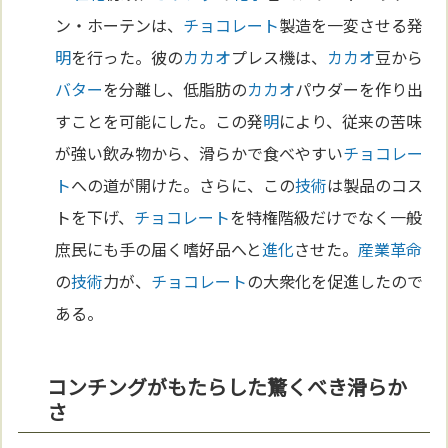
ン・ホーテンは、
チョコレート
製造を一変させる発
明
を行った。彼の
カカオ
プレス機は、
カカオ
豆から
バター
を分離し、低脂肪の
カカオ
パウダーを作り出
すことを可能にした。この発
明
により、従来の苦味
が強い飲み物から、滑らかで食べやすい
チョコレー
ト
への道が開けた。さらに、この
技術
は製品のコス
トを下げ、
チョコレート
を特権階級だけでなく一般
庶民にも手の届く嗜好品へと
進化
させた。
産業革命
の
技術
力が、
チョコレート
の大衆化を促進したので
ある。
コンチングがもたらした驚くべき滑らか
さ