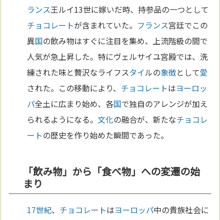
ランス
王ルイ13世に嫁いだ時、持参品の一つとして
チョコレート
が含まれていた。
フランス
宮廷でこの
異
国
の飲み物はすぐに注目を集め、上流階級の間で
人気が急上昇した。特にヴェルサイユ宮殿では、洗
練された味と贅沢なライフス
タイ
ルの
象徴
として
愛
された。この移動により、
チョコレート
は
ヨーロッ
パ
全土に広まり始め、各
国
で独自のアレンジが加え
られるようになる。
文化
の融合が、新たな
チョコレ
ート
の歴史を作り始めた瞬間であった。
「飲み物」から「食べ物」への変遷の始
まり
17世紀
、
チョコレート
は
ヨーロッパ
中の貴族社会に