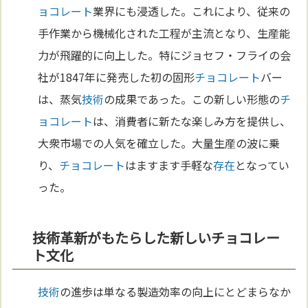
ョコレート
業界にも浸透した。これにより、従来の
手作業から機械化された工程が主流となり、生産能
力が飛躍的に向上した。特にジョセフ・フライの会
社が1847年に発売した初の固形
チョコレート
バー
は、蒸気
技術
の成果であった。この新しい形態の
チ
ョコレート
は、消費者に新たな楽しみ方を提供し、
大衆市場での人気を確立した。大量生産の波に乗
り、
チョコレート
はますます手軽な
存在
となってい
った。
技術革新がもたらした新しいチョコレー
ト文化
技術
の進歩は単なる製造効率の向上にとどまらなか