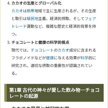
カカオ
の生産と
グローバル化
カカオ
は
熱帯
地域で主に生産されるが、その生産
と取引は
植民地
主義、経済的搾取、そして
フェア
トレード
運動など、複雑な歴史と経済的背景を持
つ。
チョコレート
と
健康
の
科学
的視点
現代では、
チョコレート
の
カカオ
成分に含まれる
フラボノイドなどが
健康
に与える効果が
科学
的に
研究され、適切な摂取の重要性が認識されてい
る。
第1章 古代の神々が愛した飲み物—チョコ
レートの起源