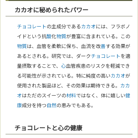
カカオに秘められたパワー
チョコレート
の主成分である
カカオ
には、フラボノ
イドという抗
酸
化
物質
が豊富に含まれている。この
物質
は、血管を柔軟に保ち、血流を改
善
する効果が
あるとされる。研究では、ダーク
チョコレート
を適
量摂取することで、
心
血管疾患のリスクを軽減でき
る可能性が示されている。特に純度の高い
カカオ
が
使用された製品ほど、その効果は期待できる。
カカ
オ
はただのスイーツの
材料
ではなく、体に嬉しい
健
康
成分を持つ
自然
の恵みでもある。
チョコレートと心の健康