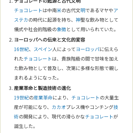
チョコレート
の起源と古代文
明
チョコレート
は中南
米
の古代文
明
であるマヤや
ア
ステカ
の時代に起源を持ち、
神
聖な飲み物として
儀式や社会的階級の
象徴
として用いられていた。
ヨーロッパ
への伝来と
文化
的変容
16世紀
、
スペイン
人によって
ヨーロッパ
に伝えら
れた
チョコレート
は、貴族階級の間で甘味を加え
た飲み物として普及し、次第に多様な形態で親し
まれるようになった。
産業革命
と製造
技術
の
進化
19世紀
の
産業革命
により、
チョコレート
の大量生
産が可能になり、
カカオ
プレス機やコンチング
技
術
の開発により、現代の滑らかな
チョコレート
が
誕生した。