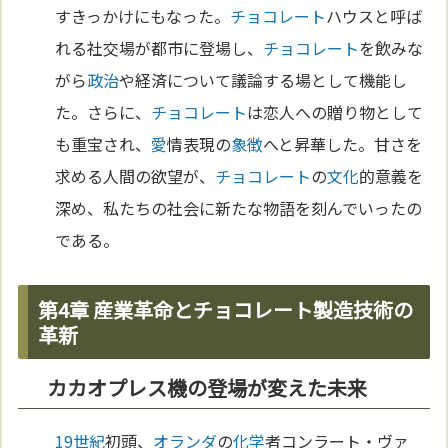
すきっかけにもなった。
チョコレート
ハウスと呼ば
れる社交場が都市に登場し、
チョコレート
を飲みな
がら
政治
や経済について議論する場として機能し
た。さらに、
チョコレート
は恋人への贈り物として
も重宝され、
愛
情表現の
象徴
へと昇華した。甘さを
求める人間の欲望が、
チョコレート
の
文化
的意義を
深め、私たちの社会に新たな物語を刻んでいったの
である。
第4章 産業革命とチョコレート製造技術の
革新
カカオプレス機の登場が変えた未来
19世紀
初頭、
オランダ
の
化学
者コンラート・ヴァ