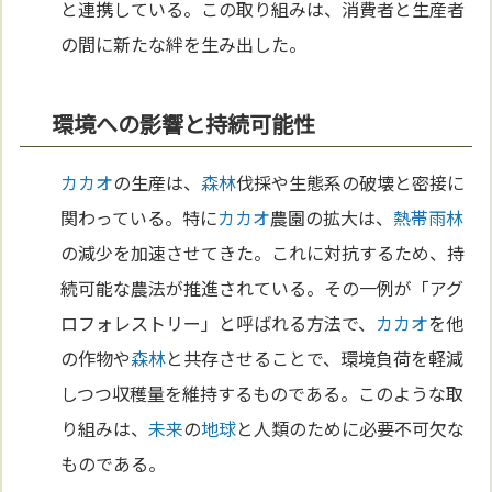
と連携している。この取り組みは、消費者と生産者
の間に新たな絆を生み出した。
環境への影響と持続可能性
カカオ
の生産は、
森林
伐採や生態系の破壊と密接に
関わっている。特に
カカオ
農園の拡大は、
熱帯雨林
の減少を加速させてきた。これに対抗するため、持
続可能な農法が推進されている。その一例が「アグ
ロフォレストリー」と呼ばれる方法で、
カカオ
を他
の作物や
森林
と共存させることで、環境負荷を軽減
しつつ収穫量を維持するものである。このような取
り組みは、
未来
の
地球
と人類のために必要不可欠な
ものである。