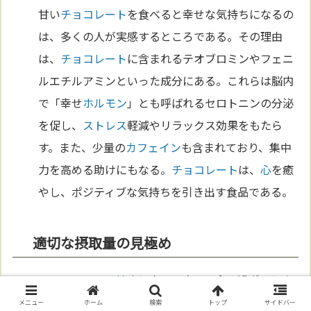
甘い
チョコレート
を食べると幸せな気持ちになるの
は、多くの人が実感するところである。その理由
は、
チョコレート
に含まれるテオブロミンやフェニ
ルエチルアミンといった成分にある。これらは脳内
で「幸せ
ホルモン
」とも呼ばれるセロトニンの分泌
を促し、
ストレス
軽減やリラックス効果をもたら
す。また、少量の
カフェイン
も含まれており、集中
力を高める助けにもなる。
チョコレート
は、
心
を癒
やし、ポジティブな気持ちを引き出す食品である。
適切な摂取量の見極め
チョコレート
は
健康
に良い一方で、食べ過ぎるとカ
ロリー過多や糖分の過剰摂取につながるリスクがあ
メニュー
ホーム
検索
トップ
サイドバー