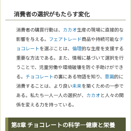
消費者の選択がもたらす変化
消費者の購買行動は、
カカオ
生産の現場に直接的な
影響を与える。
フェアトレード
商品や持続可能な
チ
ョコレート
を選ぶことは、
倫理
的な生産を支援する
重要な方法である。また、情報に基づいて選択を行
うことで、児童労働や環境破壊を防ぐ手助けができ
る。
チョコレート
の裏にある物語を知り、
意識
的に
消費することは、より良い
未来
を築くための一歩で
ある。私たち一人一人の選択が、
カカオ
と人々の関
係を変える力を持っている。
第8章 チョコレートの科学—健康と栄養