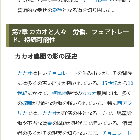
普遍的な幸せの
象徴
となる道を切り開いた。
第7章 カカオと人々—労働、フェアトレー
ド、持続可能性
カカオ農園の影の歴史
カカオ
は甘い
チョコレート
を生み出すが、その背後
には多くの苦い歴史が隠されている。
17世紀
から
19
世紀
にかけて、
植民地
時代の
カカオ
農園では、多く
の
奴隷
が過酷な労働を強いられていた。特に
西アフ
リカ
では、
カカオ
が経済の柱となる一方で、児童労
働や不当な賃
金
の問題が現代まで続いている。消費
者の多くがその現実を知らないまま、
チョコレート