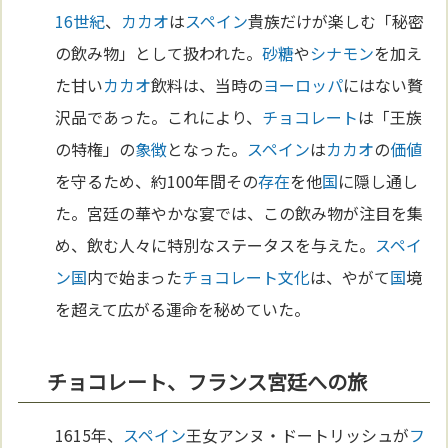
16世紀
、
カカオ
は
スペイン
貴族だけが楽しむ「秘密
の飲み物」として扱われた。
砂糖
や
シナモン
を加え
た甘い
カカオ
飲料は、当時の
ヨーロッパ
にはない贅
沢品であった。これにより、
チョコレート
は「王族
の特権」の
象徴
となった。
スペイン
は
カカオ
の
価値
を守るため、約100年間その
存在
を他
国
に隠し通し
た。宮廷の華やかな宴では、この飲み物が注目を集
め、飲む人々に特別なステータスを与えた。
スペイ
ン
国
内で始まった
チョコレート
文化
は、やがて
国
境
を超えて広がる運命を秘めていた。
チョコレート、フランス宮廷への旅
1615年、
スペイン
王女アンヌ・ドートリッシュが
フ