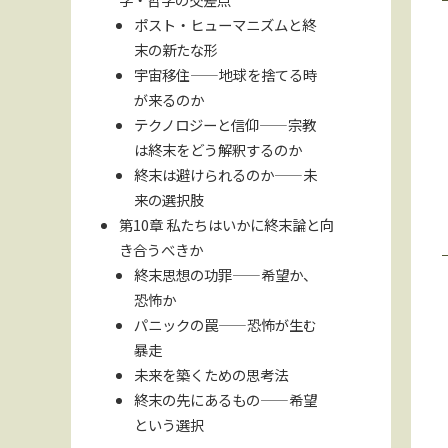
ポスト・ヒューマニズムと終
末の新たな形
宇宙移住——地球を捨てる時
が来るのか
テクノロジーと信仰——宗教
は終末をどう解釈するのか
終末は避けられるのか——未
来の選択肢
第10章 私たちはいかに終末論と向
き合うべきか
終末思想の功罪——希望か、
恐怖か
パニックの罠——恐怖が生む
暴走
未来を築くための思考法
終末の先にあるもの——希望
という選択