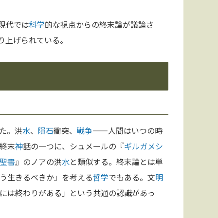
現代では
科学
的な視点からの終末論が議論さ
り上げられている。
た。洪
水
、
隕石
衝突、
戦争
——人間はいつの時
終末
神
話の一つに、シュメールの『
ギルガメシ
聖書
』のノアの洪
水
と類似する。終末論とは単
う生きるべきか」を考える
哲学
でもある。文
明
には終わりがある」という共通の認識があっ