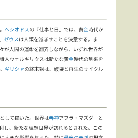
。
ヘシオドス
の『仕事と日』では、黄
金
時代か
、
ゼウス
は人類を滅ぼすことを決意する。ま
々が人間の運命を翻弄しながら、いずれ世界が
詩人ウェルギリウスは新たな黄
金
時代の到来を
。
ギリシャ
の終末観は、破壊と再生のサイクル
として描いた。世界は
善
神
アフラ・マズダーと
利し、新たな理想世界が訪れるとされた。この
に大きな影響を与えた。特に
最後の審判
の概念