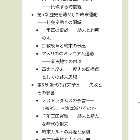
——円環する時間観
第5章 歴史を動かした終末運動
——社会変動との関係
十字軍の聖戦——終末と約束
の地
宗教改革と終末の予感
アメリカのミレニアム運動
——新天地での救済
革命と終末——歴史の転換点
としての終末思想
第6章 近代の終末予言——失敗と
その影響
ノストラダムスの予言——
1999年、人類は滅びるのか
千年王国運動——終末と新た
な時代の到来
終末カルトの興隆と悲劇
予言の失敗と人々の心理