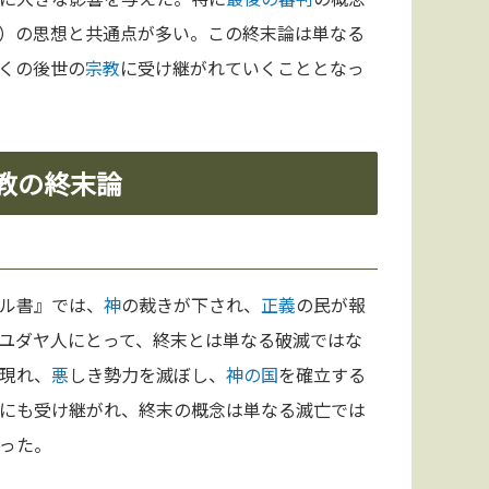
）の思想と共通点が多い。この終末論は単なる
くの後世の
宗教
に受け継がれていくこととなっ
教の終末論
ル書』では、
神
の裁きが下され、
正義
の民が報
ユダヤ人にとって、終末とは単なる破滅ではな
現れ、
悪
しき勢力を滅ぼし、
神の国
を確立する
にも受け継がれ、終末の概念は単なる滅亡では
った。