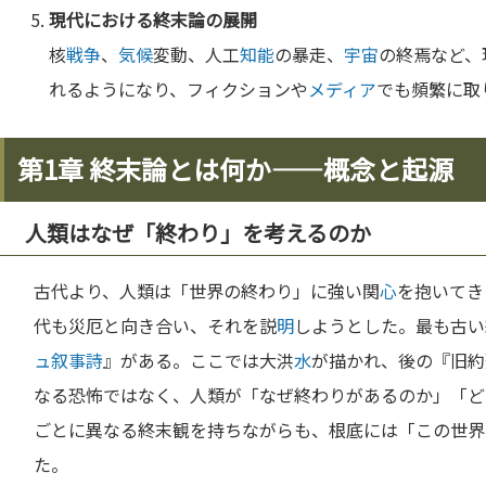
現代における終末論の展開
核
戦争
、
気候
変動、人工
知能
の暴走、
宇宙
の終焉など、
れるようになり、フィクションや
メディア
でも頻繁に取
第1章 終末論とは何か——概念と起源
人類はなぜ「終わり」を考えるのか
古代より、人類は「世界の終わり」に強い関
心
を抱いてき
代も災厄と向き合い、それを説
明
しようとした。最も古い
ュ
叙事詩
』がある。ここでは大洪
水
が描かれ、後の『旧約
なる恐怖ではなく、人類が「なぜ終わりがあるのか」「ど
ごとに異なる終末観を持ちながらも、根底には「この世界
た。