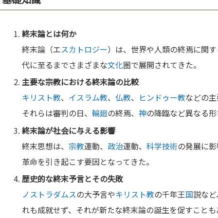
終末論とは何か
終末論（エ
スカトロジー
）は、世界や人類の終焉に関す
代に至るまでさまざまな
文化
圏で展開されてきた。
主要な
宗教
における終末論の比較
キリスト教
、
イスラム教
、
仏教
、
ヒンドゥー教
などの主
それらは審判の日、
輪廻
の終焉、
神
の降臨など異なる形
終末論が社会に与える影響
終末思想は、
宗教
運動、
政治
運動、
科学
技術
の発展に影
革命を引き起こす要因となってきた。
歴史的な終末予言とその失敗
ノストラダムス
の大予言や
キリスト教
の千年王
国
説など
れも成就せず、それが新たな終末論の誕生を促すことも