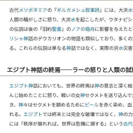
古代
メソポタミア
の『
ギルガメシュ
叙事詩
』には、大洪
水
人間の騒がしさに怒り、大洪
水
を起こしたが、ウタナピシ
の伝説は後の『旧約
聖書
』の
ノアの箱舟
に影響を与えたと
リシャ
神
話のデウカリオンの物語も類似しており、多くの
る。これらの伝説は単なる
神
話ではなく、実際の洪
水
災害
エジプト神話の終焉——ラーの怒りと人類の試
エジプト
神
話においても、世界の終焉は
神
の意志と深く結
んじ始めたことに怒り、戦いの女
神
セクメトを送り込んで
き、
神
々はセクメトを鎮めるために
ビール
を赤く染め、血
れる。
エジプト
では終末とは完全な破壊ではなく、
神
の力
には「秩序が崩れれば、世界は危機に瀕する」という
古代