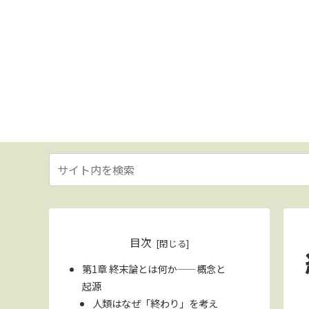
目次
第1章 終末論とは何か——概念と
起源
人類はなぜ「終わり」を考え