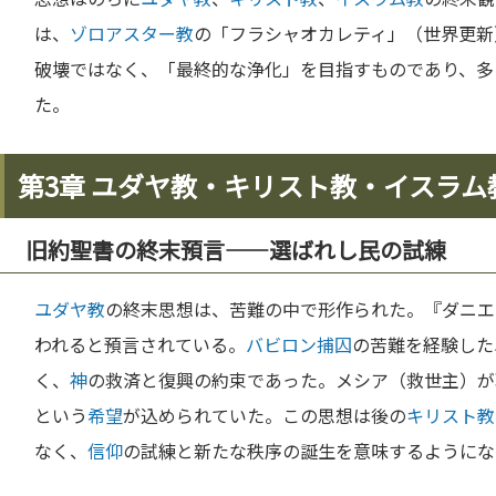
は、
ゾロアスター教
の「フラシャオカレティ」（世界更新
破壊ではなく、「最終的な浄化」を目指すものであり、多
た。
第3章 ユダヤ教・キリスト教・イスラム
旧約聖書の終末預言——選ばれし民の試練
ユダヤ教
の終末思想は、苦難の中で形作られた。『ダニエ
われると預言されている。
バビロン捕囚
の苦難を経験した
く、
神
の救済と復興の約束であった。メシア（救世主）が
という
希望
が込められていた。この思想は後の
キリスト教
なく、
信仰
の試練と新たな秩序の誕生を意味するようにな