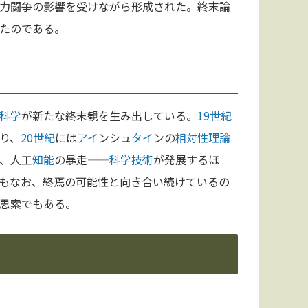
力闘争の影響を受けながら形成された。終末論
たのである。
科学
が新たな終末観を生み出している。
19世紀
り、
20世紀
には
アイ
ンシュ
タイ
ンの
相対性理論
、人工
知能
の暴走——
科学
技術
が発展するほ
もなお、終焉の可能性と向き合い続けているの
思索でもある。