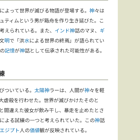
によって世界が滅びる物語が登場する。
神
々は
ュティムという男が箱舟を作り生き延びた。こ
考えられている。また、
インド
神
話のマヌ、
ギ
文
明
で「洪
水
による世界の終焉」が語られてい
の
記憶
が
神
話として伝承された可能性がある。
練
びついている。
太陽
神
ラーは、人間が
神
々を軽
大虐殺を行わせた。世界が滅びかけたそのと
と間違えた彼女が飲み干し、暴走を止めたとさ
による試練の一つと考えられていた。この
神
話
エジプト
人の
価値
観が反映されている。