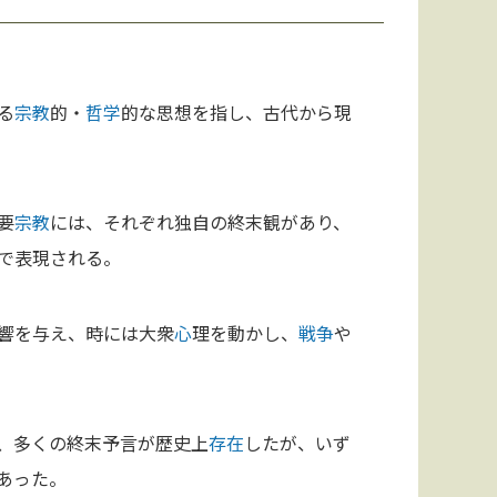
る
宗教
的・
哲学
的な思想を指し、古代から現
要
宗教
には、それぞれ独自の終末観があり、
で表現される。
響を与え、時には大衆
心
理を動かし、
戦争
や
、多くの終末予言が歴史上
存在
したが、いず
あった。