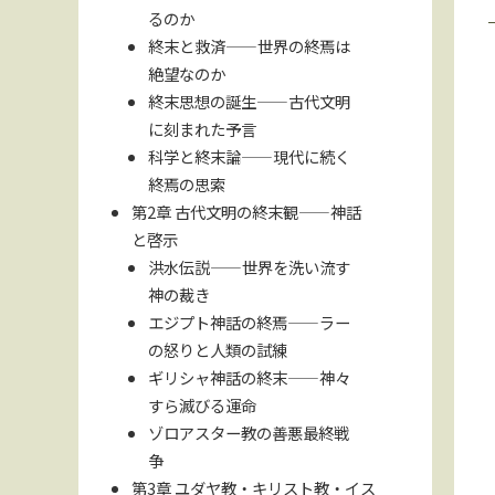
るのか
終末と救済——世界の終焉は
絶望なのか
終末思想の誕生——古代文明
に刻まれた予言
科学と終末論——現代に続く
終焉の思索
第2章 古代文明の終末観——神話
と啓示
洪水伝説——世界を洗い流す
神の裁き
エジプト神話の終焉——ラー
の怒りと人類の試練
ギリシャ神話の終末——神々
すら滅びる運命
ゾロアスター教の善悪最終戦
争
第3章 ユダヤ教・キリスト教・イス