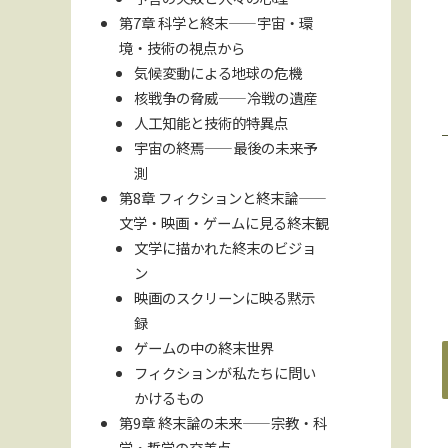
第7章 科学と終末——宇宙・環
境・技術の視点から
気候変動による地球の危機
核戦争の脅威——冷戦の遺産
人工知能と技術的特異点
宇宙の終焉——最後の未来予
測
第8章 フィクションと終末論——
文学・映画・ゲームに見る終末観
文学に描かれた終末のビジョ
ン
映画のスクリーンに映る黙示
録
ゲームの中の終末世界
フィクションが私たちに問い
かけるもの
第9章 終末論の未来——宗教・科
学・哲学の交差点