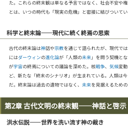
た。これらの終末観は単なる予言ではなく、社会不安や権
とは、いつの時代も「現実の危機」と密接に結びついてい
科学と終末論——現代に続く終焉の思索
古代の終末論は
神
話や
宗教
を通じて語られたが、現代では
には
ダーウィン
の
進化論
が「人類の
未来
」を問う契機とな
が
宇宙
の終焉についての議論を深めた。核
戦争
、
気候
変動
ど、新たな「終末のシナリオ」が生まれている。人類は今
だ。終末論は過去の遺物ではなく、
未来
を見据えるための
第2章 古代文明の終末観——神話と啓示
洪水伝説——世界を洗い流す神の裁き