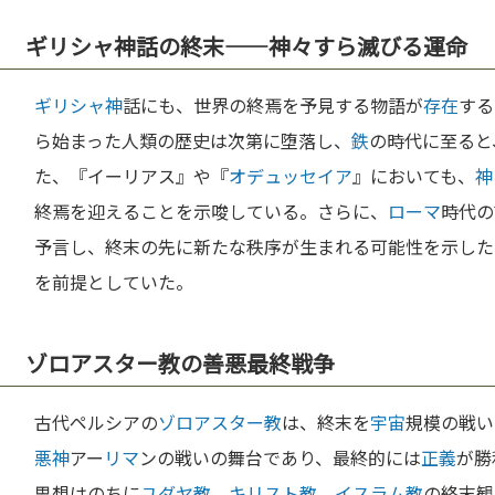
ギリシャ神話の終末——神々すら滅びる運命
ギリシャ
神
話にも、世界の終焉を予見する物語が
存在
する
ら始まった人類の歴史は次第に堕落し、
鉄
の時代に至ると
た、『イーリアス』や『
オデュッセイア
』においても、
神
終焉を迎えることを示唆している。さらに、
ローマ
時代の
予言し、終末の先に新たな秩序が生まれる可能性を示した
を前提としていた。
ゾロアスター教の善悪最終戦争
古代ペルシアの
ゾロアスター教
は、終末を
宇宙
規模の戦い
悪
神
アー
リマ
ンの戦いの舞台であり、最終的には
正義
が勝
思想はのちに
ユダヤ教
、
キリスト教
、
イスラム教
の終末観