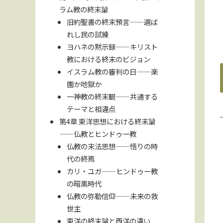
ラム教の終末論
旧約聖書の終末預言——選ば
れし民の試練
ヨハネの黙示録——キリスト
教における終末のビジョン
イスラム教の審判の日——楽
園か地獄か
一神教の終末観——共通する
テーマと相違点
第4章 東洋思想における終末論
——仏教とヒンドゥー教
仏教の末法思想——悟りの時
代の終焉
カリ・ユガ——ヒンドゥー教
の暗黒時代
仏教の弥勒信仰——未来の救
世主
東洋の終末論と西洋の違い