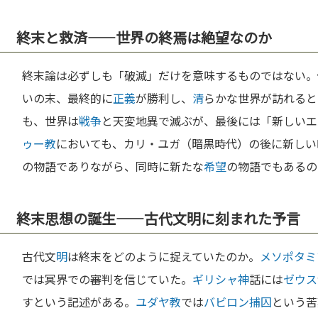
終末と救済——世界の終焉は絶望なのか
終末論は必ずしも「破滅」だけを意味するものではない。
いの末、最終的に
正義
が勝利し、
清
らかな世界が訪れると
も、世界は
戦争
と天変地異で滅ぶが、最後には「新しいエ
ゥー教
においても、カリ・ユガ（暗黒時代）の後に新しい
の物語でありながら、同時に新たな
希望
の物語でもあるの
終末思想の誕生——古代文明に刻まれた予言
古代文
明
は終末をどのように捉えていたのか。
メソポタミ
では冥界での審判を信じていた。
ギリシャ
神
話には
ゼウス
すという記述がある。
ユダヤ教
では
バビロン捕囚
という苦