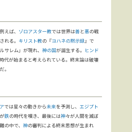
例えば、
ゾロアスター教
では世界は
善
と
悪
の戦
される。
キリスト教
の『
ヨハネの黙示録
』で
ルサレム」が現れ、
神の国
が誕生する。
ヒンド
時代が始まると考えられている。終末論は破壊
だ。
ア
では星々の動きから
未来
を予測し、
エジプト
が
鉄
の時代を嘆き、最後には
神
々が人間を滅ぼ
難の中で、
神
の審判による終末思想が生まれ