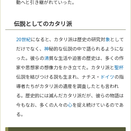
動へと引き継がれていった。
伝説としてのカタリ派
20世紀
になると、カタリ派は歴史の研究対
象
として
だけでなく、
神
秘的な伝説の中で語られるようにな
った。彼らの
清
貧な生活や迫害の歴史は、多くの作
家や思想家の想像力をかき立てた。カタリ派と
聖杯
伝説を結びつける説も生まれ、ナチス・
ドイツ
の指
導者たちがカタリ派の遺産を調査したとも言われ
る。歴史的には滅んだカタリ派だが、彼らの物語は
今もなお、多くの人々の
心
を捉え続けているのであ
る。