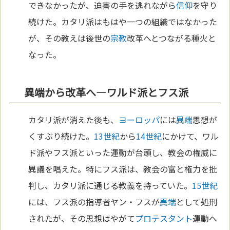
できなかったが、迫害の手を逃れながら
信仰
を守り
続けた。カタリ派はもはや一つの組織ではなかった
が、その教えは後世の
宗教
改革へとつながる種火と
なった。
異端から改革へ—ワルド派とフス派
カタリ派が消えた後も、
ヨーロッパ
には
異端
思想が
くすぶり続けた。
13世紀
から
14世紀
にかけて、ワル
ド派やフス派といった運動が台頭し、教会の権威に
異議を唱えた。特にフス派は、教会の富と権力を批
判し、カタリ派に通じる教義を持っていた。
15世紀
には、フス派の指導者ヤン・フスが
異端
として処刑
されたが、その思想はやがて
プロテスタント
運動へ