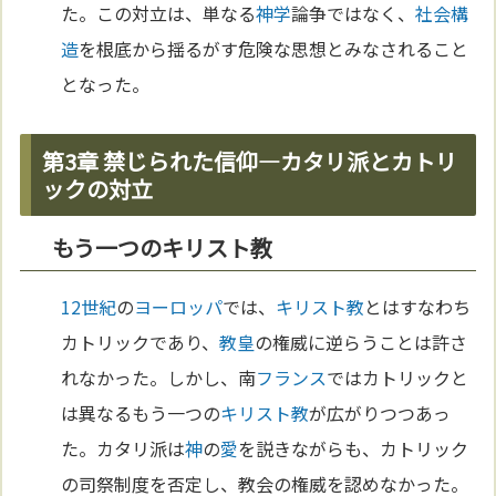
た。この対立は、単なる
神学
論争ではなく、
社会構
造
を根底から揺るがす危険な思想とみなされること
となった。
第3章 禁じられた信仰—カタリ派とカトリ
ックの対立
もう一つのキリスト教
12世紀
の
ヨーロッパ
では、
キリスト教
とはすなわち
カトリックであり、
教皇
の権威に逆らうことは許さ
れなかった。しかし、南
フランス
ではカトリックと
は異なるもう一つの
キリスト教
が広がりつつあっ
た。カタリ派は
神
の
愛
を説きながらも、カトリック
の司祭制度を否定し、教会の権威を認めなかった。