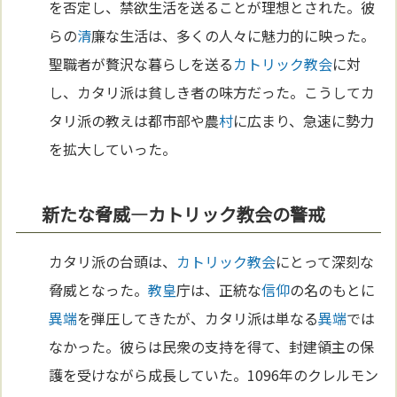
を否定し、禁欲生活を送ることが理想とされた。彼
らの
清
廉な生活は、多くの人々に魅力的に映った。
聖職者が贅沢な暮らしを送る
カトリック教会
に対
し、カタリ派は貧しき者の味方だった。こうしてカ
タリ派の教えは都市部や農
村
に広まり、急速に勢力
を拡大していった。
新たな脅威—カトリック教会の警戒
カタリ派の台頭は、
カトリック教会
にとって深刻な
脅威となった。
教皇
庁は、正統な
信仰
の名のもとに
異端
を弾圧してきたが、カタリ派は単なる
異端
では
なかった。彼らは民衆の支持を得て、封建領主の保
護を受けながら成長していた。1096年のクレルモン