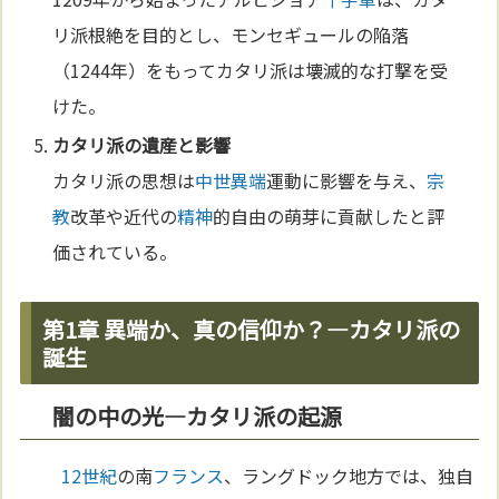
リ派根絶を目的とし、モンセギュールの陥落
（1244年）をもってカタリ派は壊滅的な打撃を受
けた。
カタリ派の遺産と影響
カタリ派の思想は
中世
異端
運動に影響を与え、
宗
教
改革や近代の
精神
的自由の萌芽に貢献したと評
価されている。
第1章 異端か、真の信仰か？—カタリ派の
誕生
闇の中の光—カタリ派の起源
12世紀
の南
フランス
、ラングドック地方では、独自