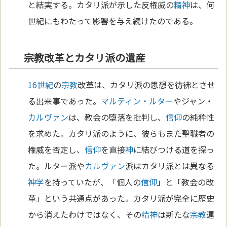
と結実する。カタリ派が示した反権威の
精神
は、何
世紀にもわたって影響を与え続けたのである。
宗教改革とカタリ派の遺産
16世紀
の
宗教
改革は、カタリ派の思想を彷彿とさせ
る出来事であった。
マルティン・ルター
やジャン・
カルヴァン
は、教会の堕落を批判し、
信仰
の純粋性
を求めた。カタリ派のように、彼らもまた聖職者の
権威を否定し、
信仰
を直接
神
に結びつける道を探っ
た。ルター派や
カルヴァン
派はカタリ派とは異なる
神学
を持っていたが、「個人の
信仰
」と「教会の改
革」という共通点があった。カタリ派が完全に歴史
から消えたわけではなく、その
精神
は新たな
宗教
運