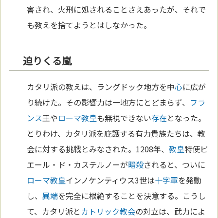
害され、火刑に処されることさえあったが、それで
も教えを捨てようとはしなかった。
迫りくる嵐
カタリ派の教えは、ラングドック地方を中
心
に広が
り続けた。その影響力は一地方にとどまらず、
フラ
ンス
王や
ローマ
教皇
も無視できない
存在
となった。
とりわけ、カタリ派を庇護する有力貴族たちは、教
会に対する挑戦とみなされた。1208年、
教皇
特使ピ
エール・ド・カステルノーが
暗殺
されると、ついに
ローマ
教皇
インノケンティウス3世は
十字軍
を発動
し、
異端
を完全に根絶することを決意する。こうし
て、カタリ派と
カトリック教会
の対立は、武力によ