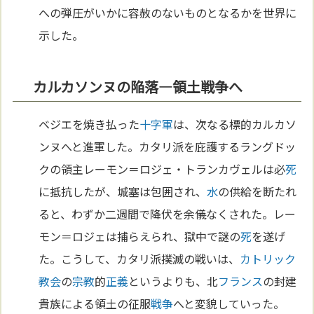
への弾圧がいかに容赦のないものとなるかを世界に
示した。
カルカソンヌの陥落—領土戦争へ
ベジエを焼き払った
十字軍
は、次なる標的カルカソ
ンヌへと進軍した。カタリ派を庇護するラングドッ
クの領主レーモン＝ロジェ・トランカヴェルは必
死
に抵抗したが、城塞は包囲され、
水
の供給を断たれ
ると、わずか二週間で降伏を余儀なくされた。レー
モン＝ロジェは捕らえられ、獄中で謎の
死
を遂げ
た。こうして、カタリ派撲滅の戦いは、
カトリック
教会
の
宗教
的
正義
というよりも、北
フランス
の封建
貴族による領土の征服
戦争
へと変貌していった。