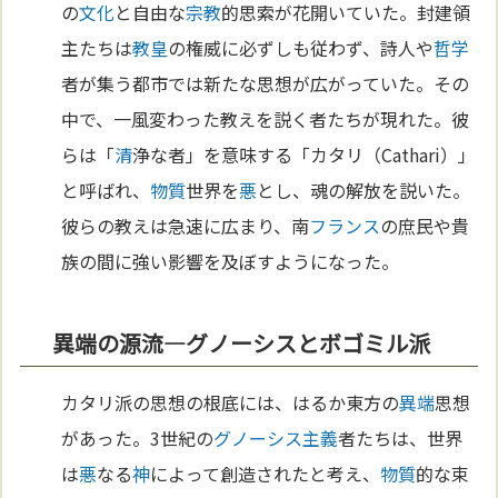
の
文化
と自由な
宗教
的思索が花開いていた。封建領
主たちは
教皇
の権威に必ずしも従わず、詩人や
哲学
者が集う都市では新たな思想が広がっていた。その
中で、一風変わった教えを説く者たちが現れた。彼
らは「
清
浄な者」を意味する「カタリ（Cathari）」
と呼ばれ、
物質
世界を
悪
とし、魂の解放を説いた。
彼らの教えは急速に広まり、南
フランス
の庶民や貴
族の間に強い影響を及ぼすようになった。
異端の源流—グノーシスとボゴミル派
カタリ派の思想の根底には、はるか東方の
異端
思想
があった。3世紀の
グノーシス主義
者たちは、世界
は
悪
なる
神
によって創造されたと考え、
物質
的な束