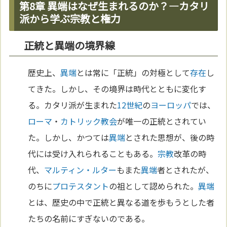
第8章 異端はなぜ生まれるのか？—カタリ
派から学ぶ宗教と権力
正統と異端の境界線
歴史上、
異端
とは常に「正統」の対極として
存在
し
てきた。しかし、その境界は時代とともに変化す
る。カタリ派が生まれた
12世紀
の
ヨーロッパ
では、
ローマ
・
カトリック教会
が唯一の正統とされてい
た。しかし、かつては
異端
とされた思想が、後の時
代には受け入れられることもある。
宗教
改革の時
代、
マルティン・ルター
もまた
異端
者とされたが、
のちに
プロテスタント
の祖として認められた。
異端
とは、歴史の中で正統と異なる道を歩もうとした者
たちの名前にすぎないのである。