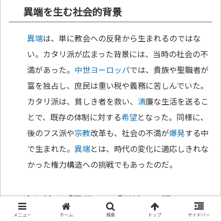
異端を生む社会的背景
異端
は、単に教会への反発から生まれるのではな
い。カタリ派が広まった背景には、当時の社会の不
満があった。
中世
ヨーロッパ
では、貴族や聖職者が
富を独占し、庶民は重い税や義務に苦しんでいた。
カタリ派は、貧しき者を救い、
清
廉な生活を送るこ
とで、既存の体制に対する
希望
となった。同様に、
後のフス派や
宗教
改革も、社会の不満が
爆発
する中
で生まれた。
異端
とは、時代の変化に適応しきれな
かった権力構造への挑戦でもあったのだ。
今も続く「異端」と「正統」の戦い
メニュー
ホーム
検索
トップ
サイドバー