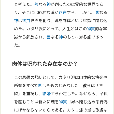
と考えた。
善
なる
神
が創ったのは霊的な世界であ
り、そこには純粋な魂が
存在
する。しかし、
悪
なる
神
は
物質
世界を創り、魂を肉体という牢獄に閉じ込
めた。カタリ派にとって、人生とはこの
物質
的な牢
獄から解放され、
善
なる
神
のもとへ帰る旅であっ
た。
肉体は呪われた存在なのか？
この思想の帰結として、カタリ派は肉体的な快楽や
所有をすべて
悪
しきものとみなした。彼らは「禁
欲」を重視し、
結婚
すら否定した。なぜなら、子供
を産むことは新たに魂を
物質
世界へ閉じ込める行為
にほかならないからである。カタリ派の最も敬虔な