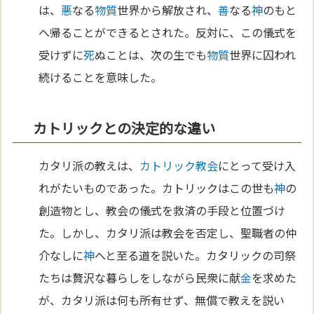
は、
悪
なる
物質
世界から解放され、
善
なる
神
のもと
へ帰ることができるとされた。反対に、この儀式を
受けずに
死
ぬことは、次の生でも
物質
世界に囚われ
続けることを意味した。
カトリックとの決定的な違い
カタリ派の教えは、
カトリック教会
にとって受け入
れがたいものであった。カトリックはこの世も
神
の
創造物とし、教会の儀式を救済の手段と位置づけ
た。しかし、カタリ派は教会を否定し、聖職者の仲
介なしに
神
へと至る道を説いた。カタリックの司祭
たちは贅沢な暮らしをしながら民衆に献
金
を求めた
が、カタリ派は何も所有せず、無償で教えを説い