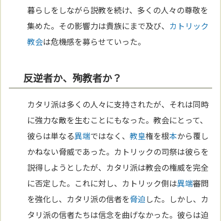
暮らしをしながら説教を続け、多くの人々の尊敬を
集めた。その影響力は貴族にまで及び、
カトリック
教会
は危機感を募らせていった。
反逆者か、殉教者か？
カタリ派は多くの人々に支持されたが、それは同時
に強力な敵を生むことにもなった。教会にとって、
彼らは単なる
異端
ではなく、
教皇
権を根
本
から覆し
かねない脅威であった。カトリックの司祭は彼らを
説得しようとしたが、カタリ派は教会の権威を完全
に否定した。これに対し、カトリック側は
異端
審問
を強化し、カタリ派の信者を
脅迫
した。しかし、カ
タリ派の信者たちは信念を曲げなかった。彼らは迫