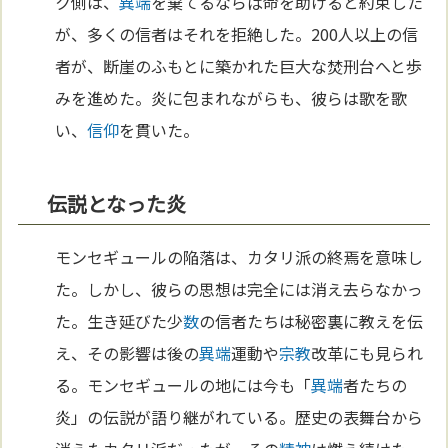
ク側は、
異端
を棄てるならば命を助けると約束した
が、多くの信者はそれを拒絶した。200人以上の信
者が、断崖のふもとに築かれた巨大な焚刑台へと歩
みを進めた。炎に包まれながらも、彼らは歌を歌
い、
信仰
を貫いた。
伝説となった炎
モンセギュールの陥落は、カタリ派の終焉を意味し
た。しかし、彼らの思想は完全には消え去らなかっ
た。生き延びた少
数
の信者たちは秘密裏に教えを伝
え、その影響は後の
異端
運動や
宗教
改革にも見られ
る。モンセギュールの地には今も「
異端
者たちの
炎」の伝説が語り継がれている。歴史の表舞台から