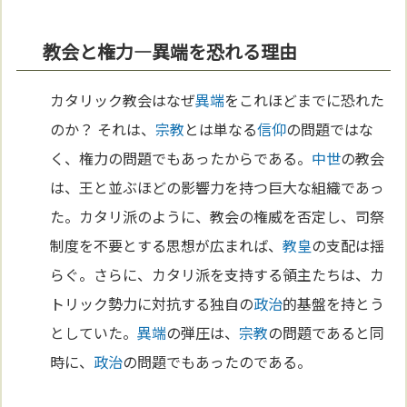
教会と権力—異端を恐れる理由
カタリック教会はなぜ
異端
をこれほどまでに恐れた
のか？ それは、
宗教
とは単なる
信仰
の問題ではな
く、権力の問題でもあったからである。
中世
の教会
は、王と並ぶほどの影響力を持つ巨大な組織であっ
た。カタリ派のように、教会の権威を否定し、司祭
制度を不要とする思想が広まれば、
教皇
の支配は揺
らぐ。さらに、カタリ派を支持する領主たちは、カ
トリック勢力に対抗する独自の
政治
的基盤を持とう
としていた。
異端
の弾圧は、
宗教
の問題であると同
時に、
政治
の問題でもあったのである。