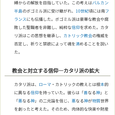
縛からの解放を目指していた。この考えは
バルカン
半島
のボゴミル派に受け継がれ、
10世紀
頃には南
フ
ランス
にも伝播した。ボゴミル派は豪華な教会や腐
敗した聖職者を非難し、純粋な
信仰
を求めた。カタ
リ派はこの思想を継承し、
カトリック教会
の権威を
否定し、祈りと禁欲によって魂を
清
めることを説い
た。
教会と対立する信仰—カタリ派の拡大
カタリ派は、
ローマ
・カトリックの教えとは根
本
的
に異なる
信仰
を持っていた。彼らは「
善
なる
神
」と
「
悪
なる
神
」の二元論を信じ、
悪
なる
神
が
物質
世界
を創ったと考えた。そのため、肉体的な快楽や財産