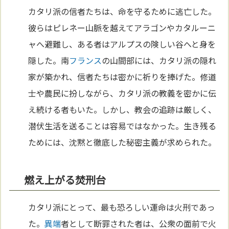
カタリ派の信者たちは、命を守るために逃亡した。
彼らはピレネー山脈を越えてアラゴンやカタルーニ
ャへ避難し、ある者はアルプスの険しい谷へと身を
隠した。南
フランス
の山間部には、カタリ派の隠れ
家が築かれ、信者たちは密かに祈りを捧げた。修道
士や農民に扮しながら、カタリ派の教義を密かに伝
え続ける者もいた。しかし、教会の追跡は厳しく、
潜伏生活を送ることは容易ではなかった。生き残る
ためには、沈黙と徹底した秘密主義が求められた。
燃え上がる焚刑台
カタリ派にとって、最も恐ろしい運命は火刑であっ
た。
異端
者として断罪された者は、公衆の面前で火