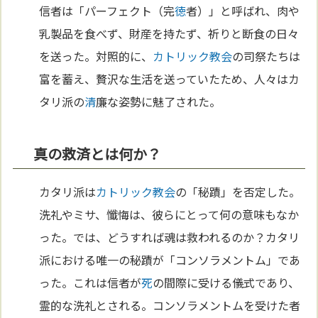
信者は「パーフェクト（完
徳
者）」と呼ばれ、肉や
乳製品を食べず、財産を持たず、祈りと断食の日々
を送った。対照的に、
カトリック教会
の司祭たちは
富を蓄え、贅沢な生活を送っていたため、人々はカ
タリ派の
清
廉な姿勢に魅了された。
真の救済とは何か？
カタリ派は
カトリック教会
の「秘蹟」を否定した。
洗礼やミサ、懺悔は、彼らにとって何の意味もなか
った。では、どうすれば魂は救われるのか？カタリ
派における唯一の秘蹟が「コンソラメントム」であ
った。これは信者が
死
の間際に受ける儀式であり、
霊的な洗礼とされる。コンソラメントムを受けた者