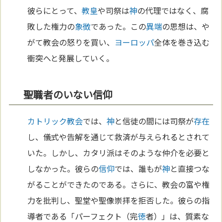
彼らにとって、
教皇
や司祭は
神
の代理ではなく、腐
敗した権力の
象徴
であった。この
異端
の思想は、や
がて教会の怒りを買い、
ヨーロッパ
全体を巻き込む
衝突へと発展していく。
聖職者のいない信仰
カトリック教会
では、
神
と信徒の間には司祭が
存在
し、儀式や告解を通じて救済が与えられるとされて
いた。しかし、カタリ派はそのような仲介を必要と
しなかった。彼らの
信仰
では、誰もが
神
と直接つな
がることができたのである。さらに、教会の富や権
力を批判し、聖堂や聖像崇拝を拒否した。彼らの指
導者である「パーフェクト（完
徳
者）」は、質素な