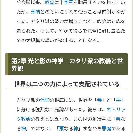
公会議以来、
教皇
は
十字軍
を動員する力を持ってい
たが、
異端
との戦いにそれを使うことは前例がなか
った。カタリ派の勢力が増すにつれ、教会は対応を
迫られた。そして、やがて彼らを完全に消し去るた
めの大規模な戦いが始まることになる。
第2章 光と影の神学—カタリ派の教義と世
界観
世界は二つの力によって支配されている
カタリ派の
信仰
の根底には、世界を「
善
」と「
悪
」
に分ける強烈な二元論があった。彼らは、
カトリッ
ク教会
の教えとは異なり、この世の創造主は「
善
な
る
神
」ではなく、「
悪
なる
神
」すなわち
悪魔
である