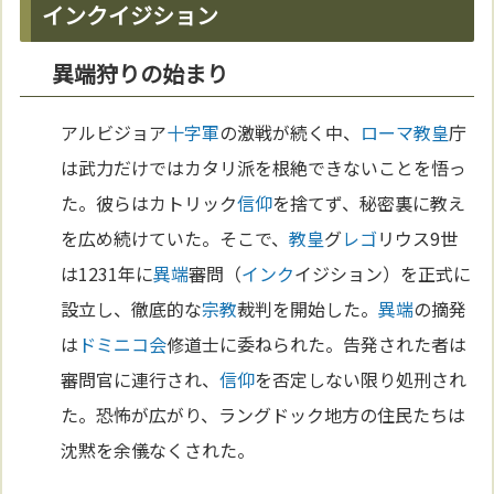
インクイジション
異端狩りの始まり
アルビジョア
十字軍
の激戦が続く中、
ローマ
教皇
庁
は武力だけではカタリ派を根絶できないことを悟っ
た。彼らはカトリック
信仰
を捨てず、秘密裏に教え
を広め続けていた。そこで、
教皇
グ
レゴ
リウス9世
は1231年に
異端
審問（
インク
イジション）を正式に
設立し、徹底的な
宗教
裁判を開始した。
異端
の摘発
は
ドミニコ会
修道士に委ねられた。告発された者は
審問官に連行され、
信仰
を否定しない限り処刑され
た。恐怖が広がり、ラングドック地方の住民たちは
沈黙を余儀なくされた。