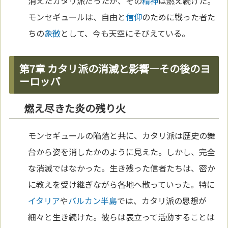
消えたカタリ派だったが、その
精神
は燃え続けた。
モンセギュールは、自由と
信仰
のために戦った者た
ちの
象徴
として、今も天空にそびえている。
第7章 カタリ派の消滅と影響—その後のヨ
ーロッパ
燃え尽きた炎の残り火
モンセギュールの陥落と共に、カタリ派は歴史の舞
台から姿を消したかのように見えた。しかし、完全
な消滅ではなかった。生き残った信者たちは、密か
に教えを受け継ぎながら各地へ散っていった。特に
イタリア
や
バルカン半島
では、カタリ派の思想が
細々と生き続けた。彼らは表立って活動することは