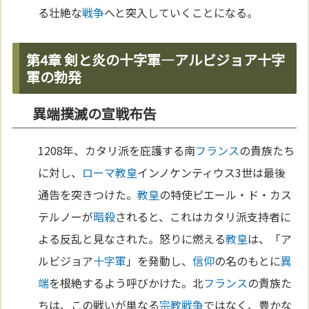
る壮絶な
戦争
へと突入していくことになる。
第4章 剣と炎の十字軍—アルビジョア十字
軍の勃発
異端撲滅の宣戦布告
1208年、カタリ派を庇護する南
フランス
の貴族たち
に対し、
ローマ
教皇
インノケンティウス3世は最後
通告を突きつけた。
教皇
の特使ピエール・ド・カス
テルノーが
暗殺
されると、これはカタリ派支持者に
よる反乱と見なされた。怒りに燃える
教皇
は、「ア
ルビジョア
十字軍
」を発動し、
信仰
の名のもとに
異
端
を根絶するよう呼びかけた。北
フランス
の貴族た
ちは、この戦いが単なる
宗教
戦争
ではなく、豊かな