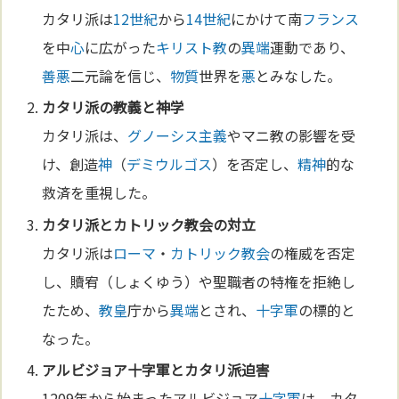
カタリ派は
12世紀
から
14世紀
にかけて南
フランス
を中
心
に広がった
キリスト教
の
異端
運動であり、
善悪
二元論を信じ、
物質
世界を
悪
とみなした。
カタリ派の教義と
神学
カタリ派は、
グノーシス主義
やマニ教の影響を受
け、創造
神
（
デミウルゴス
）を否定し、
精神
的な
救済を重視した。
カタリ派と
カトリック教会
の対立
カタリ派は
ローマ
・
カトリック教会
の権威を否定
し、贖宥（しょくゆう）や聖職者の特権を拒絶し
たため、
教皇
庁から
異端
とされ、
十字軍
の標的と
なった。
アルビジョア
十字軍
とカタリ派迫害
1209年から始まったアルビジョア
十字軍
は、カタ