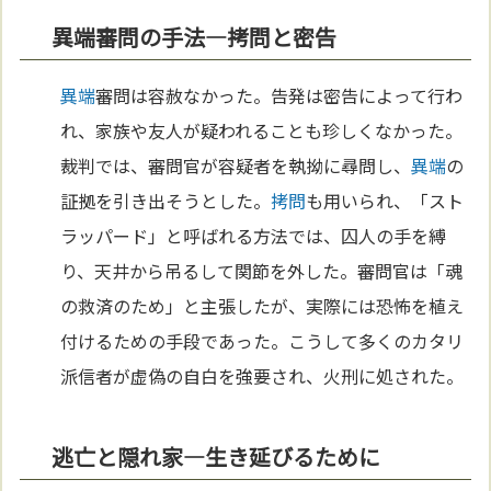
異端審問の手法—拷問と密告
異端
審問は容赦なかった。告発は密告によって行わ
れ、家族や友人が疑われることも珍しくなかった。
裁判では、審問官が容疑者を執拗に尋問し、
異端
の
証拠を引き出そうとした。
拷問
も用いられ、「スト
ラッパード」と呼ばれる方法では、囚人の手を縛
り、天井から吊るして関節を外した。審問官は「魂
の救済のため」と主張したが、実際には恐怖を植え
付けるための手段であった。こうして多くのカタリ
派信者が虚偽の自白を強要され、火刑に処された。
逃亡と隠れ家—生き延びるために