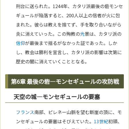
刑台に送られた。1244年、カタリ派最後の砦モンセ
ギュールが陥落すると、200人以上の信者が火に包
まれた。彼らは教えを捨てず、手を取り合いながら
炎に消えていった。この殉教の
光
景は、カタリ派の
信仰
が最後まで揺るがなかった証であった。しか
し、教会は勝利を宣言し、カタリ派の影響は次第に
歴史の闇に消えていくこととなる。
第6章 最後の砦—モンセギュールの攻防戦
天空の城—モンセギュールの要塞
フランス
南部、ピレネー山脈を望む断崖の頂に、モ
ンセギュールの要塞はそびえていた。
13世紀
初頭、