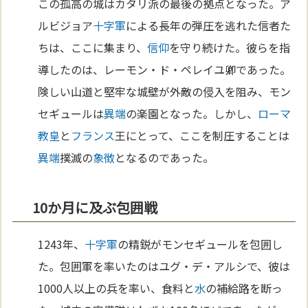
この孤高の城はカタリ派の最後の拠点となった。ア
ルビジョア
十字軍
による長年の弾圧を逃れた信者た
ちは、ここに集まり、
信仰
を守り続けた。彼らを指
導したのは、レーモン・ド・ペレイユ卿であった。
険しい山道と堅牢な城壁が外敵の侵入を阻み、モン
セギュールは
異端
の楽園となった。しかし、
ローマ
教皇
と
フランス
王にとって、ここを制圧することは
異端
撲滅の
象徴
となるのであった。
10か月に及ぶ包囲戦
1243年、
十字軍
の精鋭がモンセギュールを包囲し
た。包囲軍を率いたのはユグ・デ・アルシで、彼は
1000人以上の兵を率い、食料と
水
の補給路を断っ