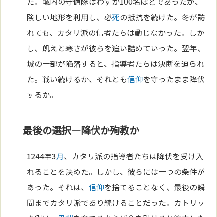
た。城内の守備隊はわずか100名ほどであったが、
険しい地形を利用し、必
死
の抵抗を続けた。冬が訪
れても、カタリ派の信者たちは動じなかった。しか
し、飢えと寒さが彼らを追い詰めていった。翌年、
城の一部が陥落すると、指導者たちは決断を迫られ
た。戦い続けるか、それとも
信仰
を守ったまま降伏
するか。
最後の選択—降伏か殉教か
1244年3
月
、カタリ派の指導者たちは降伏を受け入
れることを決めた。しかし、彼らには一つの条件が
あった。それは、
信仰
を捨てることなく、最後の瞬
間までカタリ派であり続けることだった。カトリッ