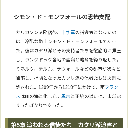
シモン・ド・モンフォールの恐怖支配
カルカソンヌ陥落後、
十字軍
の指導者となったの
は、冷酷な騎士シモン・ド・モンフォールであっ
た。彼はカタリ派とその支持者たちを徹底的に弾圧
し、ラングドック各地で虐殺と略奪を繰り返した。
ミネルヴ、テルム、ラヴォールなどの都市が次々と
陥落し、捕虜となったカタリ派の信者たちは火刑に
処された。1209年から1218年にかけて、南
フラン
ス
は血の海と化した。
異端
と正統の戦いは、まだ始
まったばかりであった。
第5章 追われる信徒たち—カタリ派迫害と