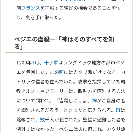
南
フランス
を征服する絶好の機会であることを
悟
り
、剣を手に取った。
ベジエの虐殺—「神はそのすべてを知
る」
1209年7
月
、
十字軍
はラングドック地方の都市ベジ
エを包囲した。この
町
にはカタリ派だけでなく、カ
トリック信者も住んでいた。攻撃を指揮していた司
教アルノー＝アモーリーは、敵味方を区別する方法
について問われ、「皆殺しにせよ、
神
がご自身の者
を識別されるだろう」と言ったと伝えられる。
町
は
略奪され、
数
千人が殺された。聖堂に避難した者も
例外ではなかった。ベジエは火に包まれ、カタリ派