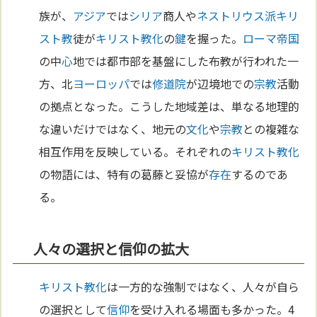
族が、
アジア
では
シリア
商人や
ネストリウス派
キリ
スト教
徒が
キリスト教化
の
鍵
を握った。
ローマ
帝国
の中
心
地では都市部を基盤にした布教が行われた一
方、北
ヨーロッパ
では
修道院
が辺境地での
宗教
活動
の拠点となった。こうした地域差は、単なる地理的
な違いだけではなく、地元の
文化
や
宗教
との複雑な
相互作用を反映している。それぞれの
キリスト教化
の物語には、特有の葛藤と妥協が
存在
するのであ
る。
人々の選択と信仰の拡大
キリスト教化
は一方的な強制ではなく、人々が自ら
の選択として
信仰
を受け入れる場面も多かった。4