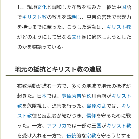
し、現地
文化
と調和した布教を試みた。彼は中
国
語
で
キリスト教
の教えを説
明
し、皇帝の宮廷で影響力
を持つまでに至った。こうした活動は、
キリスト教
がどのようにして異なる
文化
圏に適応しようとした
のかを物語っている。
地元の抵抗とキリスト教の進展
布教活動が進む一方で、多くの地域で地元の抵抗が
起きた。日
本
では、
豊臣秀吉
や
徳
川幕府が
キリスト
教
を危険視し、迫害を行った。
島原の乱
では、
キリ
スト教
徒と反乱者が結びつき、
信仰
を守るために戦
った。一方、
アフリカ
では一部の王
国
が
キリスト教
を受け入れる一方で、
伝統
的な
宗教
を守ろうとする