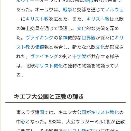
ルウェー
王オーラヴ1世の改宗は
象徴
的な出来事で
あった。オーラヴは、
戦争
と交渉を通じて
ノルウェ
ー
に
キリスト教
を広めた。また、
キリスト教
は北欧
の海上交易を通じて浸透し、
文化
的な交流を深め
た。
ヴァイキング
の多
神
教的な
世界観
が徐々に
キリ
スト教
の
価値
観と融合し、新たな北欧
文化
が形成さ
れた。
ヴァイキング
の剣と
十字架
が共存する様子
は、北欧
キリスト教化
の独特の物語を物語ってい
る。
キエフ大公国と正教の輝き
東スラヴ諸
国
では、キエフ大公
国
が
キリスト教化
の
中
心
となった。988年、大公ウラジーミル1世が正教
に改宗し、その影響で
キリスト教
が
国
中に広がっ