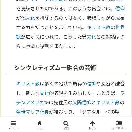
を洗練させたのである。このような出会いは、
信仰
が他
文化
を排除するのではなく、吸収しながら成長
する力を持つことを示している。
キリスト教
の
世界
観
が広がるにつれて、こうした異
文化
との対話はさ
らに重要な役割を果たした。
シンクレティズム—融合の芸術
キリスト教
は多くの地域で既存の
信仰
や風習と融合
し、新たな
文化
的表現を生み出した。たとえば、
ラ
テンアメリカ
では先住民の
太陽
信仰
と
キリスト教
の
聖母マリア
信仰
が結びつき、「グアダルーペの聖
母」として形を変えた。この現
象
は
シンクレティズ
メニュー
ホーム
検索
トップ
サイドバー
ム
（習合）と呼ばれ、
宗教
が他の
文化
と出会いなが