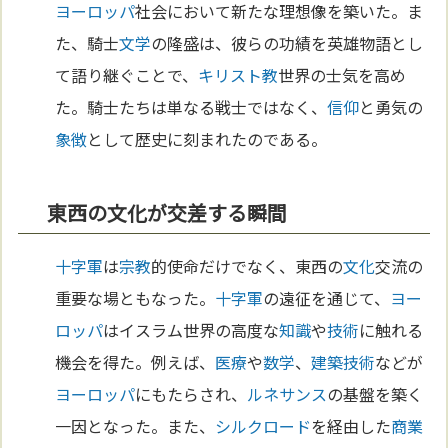
ヨーロッパ
社会において新たな理想像を築いた。ま
た、騎士
文学
の隆盛は、彼らの功績を英雄物語とし
て語り継ぐことで、
キリスト教
世界の士気を高め
た。騎士たちは単なる戦士ではなく、
信仰
と勇気の
象徴
として歴史に刻まれたのである。
東西の文化が交差する瞬間
十字軍
は
宗教
的使命だけでなく、東西の
文化
交流の
重要な場ともなった。
十字軍
の遠征を通じて、
ヨー
ロッパ
はイスラム世界の高度な
知識
や
技術
に触れる
機会を得た。例えば、
医療
や
数学
、
建築
技術
などが
ヨーロッパ
にもたらされ、
ルネサンス
の基盤を築く
一因となった。また、
シルクロード
を経由した
商業