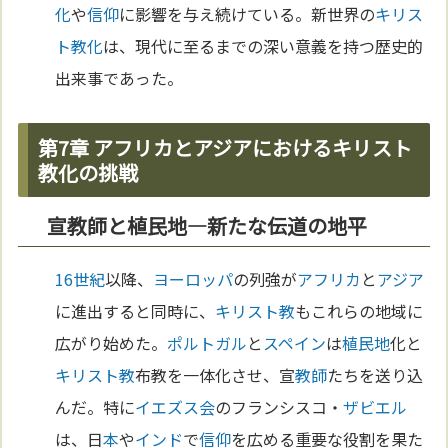
化
や
信仰
に影響を与え続けている。新世界の
キリス
ト教化
は、現代に至るまでの深い意義を持つ歴史的
出来事であった。
第7章 アフリカとアジアにおけるキリスト
教化の挑戦
宣教師と植民地—新たな伝道の地平
16世紀
以降、
ヨーロッパ
の列強が
アフリカ
と
アジア
に進出すると同時に、
キリスト教
もこれらの地域に
広がり始めた。
ポルトガル
と
スペイン
は
植民地
化と
キリスト教
布教を一体化させ、宣
教師
たちを送り込
んだ。特に
イエズス会
のフランシスコ・
ザビエル
は、日
本
や
インド
で
信仰
を広める重要な役割を果た