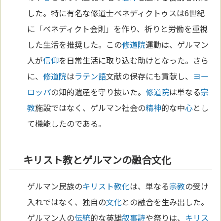
した。特に有名な修道士ベネディクトゥスは6世紀
に「ベネディクト会則」を作り、祈りと労働を重視
した生活を推奨した。この
修道院
運動は、ゲルマン
人が
信仰
を日常生活に取り込む助けとなった。さら
に、
修道院
は
ラテン語
文献の保存にも貢献し、
ヨー
ロッパ
の知的遺産を守り抜いた。
修道院
は単なる
宗
教
施設ではなく、ゲルマン社会の
精神
的な中
心
とし
て機能したのである。
キリスト教とゲルマンの融合文化
ゲルマン民族の
キリスト教化
は、単なる
宗教
の受け
入れではなく、独自の
文化
との融合を生み出した。
ゲルマン人の
伝統
的な英雄
叙事詩
や祭りは、
キリス