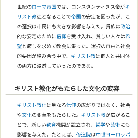
世紀の
ローマ
帝国
では、コンスタンティヌス帝が
キ
リスト教
徒となることで
帝国
の安定を図ったが、こ
の選択は市民にも大きな影響を与えた。貴族は
政治
的な安定のために
信仰
を受け入れ、貧しい人々は
希
望
と癒しを求めて教会に集った。選択の自由と社会
的要因が絡み合う中で、
キリスト教
は個人と共同体
の両方に浸透していったのである。
キリスト教化がもたらした文化の変容
キリスト教化
は単なる
信仰
の広がりではなく、社会
や
文化
の変革をもたらした。
キリスト教
が広がるこ
とで、新しい
教育
機関が設立され、
哲学
や
芸術
にも
影響を与えた。たとえば、
修道院
は
中世
ヨーロッパ