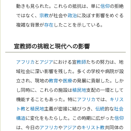
動きも見られた。これらの抵抗は、単に
信仰
の拒絶
ではなく、
宗教
が社会や
政治
に及ぼす影響をめぐる
複雑な背景が
存在
したことを示している。
宣教師の挑戦と現代への影響
アフリカ
と
アジア
における宣
教師
たちの努力は、地
域社会に深い影響を残した。多くの学校や病院が設
立され、現地の
教育
や
医療
の発展に貢献した。しか
し同時に、これらの施設は
植民地
支配の一環として
機能することもあった。特に
アフリカ
では、
キリス
ト教
と
植民地
主義が密接に結びつき、
伝統
的な
社会
構造
に変化をもたらした。この時期に広がった
信仰
は、今日の
アフリカ
や
アジア
の
キリスト教
共同体の