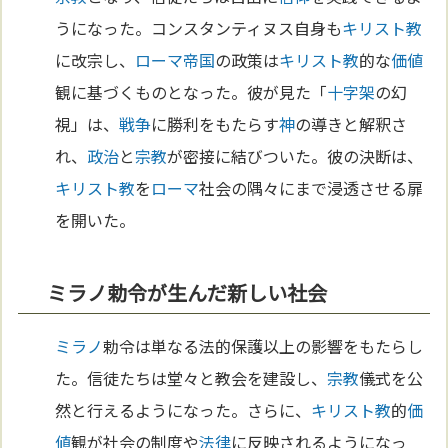
うになった。コンスタンティヌス自身も
キリスト教
に改宗し、
ローマ
帝国
の政策は
キリスト教
的な
価値
観に基づくものとなった。彼が見た「
十字架
の幻
視」は、
戦争
に勝利をもたらす
神
の導きと解釈さ
れ、
政治
と
宗教
が密接に結びついた。彼の決断は、
キリスト教
を
ローマ
社会の隅々にまで浸透させる扉
を開いた。
ミラノ勅令が生んだ新しい社会
ミラノ
勅令は単なる法的保護以上の影響をもたらし
た。信徒たちは堂々と教会を建設し、
宗教
儀式を公
然と行えるようになった。さらに、
キリスト教
的
価
値
観が社会の制度や
法律
に反映されるようになっ