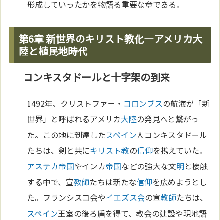
形成していったかを物語る重要な章である。
第6章 新世界のキリスト教化—アメリカ大
陸と植民地時代
コンキスタドールと十字架の到来
1492年、クリストファー・
コロンブス
の航海が「新
世界」と呼ばれるアメリカ
大陸
の発見へと繋がっ
た。この地に到達した
スペイン
人コンキスタドール
たちは、剣と共に
キリスト教
の
信仰
を携えていた。
アステカ
帝国
やインカ
帝国
などの強大な文
明
と接触
する中で、宣
教師
たちは新たな
信仰
を広めようとし
た。フランシスコ会や
イエズス会
の宣
教師
たちは、
スペイン
王室の後ろ盾を得て、教会の建設や現地語