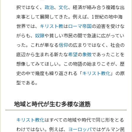
択ではなく、
政治
、
文化
、経済が絡み合う複雑な出
来事として展開してきた。例えば、1世紀の地中海
世界では、
キリスト教
は
ローマ
帝国
の迫害を受けな
がらも、
奴隷
や貧しい市民の間で急速に広がってい
った。これが単なる
信仰
の広まりではなく、社会の
底辺から生まれる新たな
希望
の
象徴
であったことを
想像してみてほしい。この物語の始まりこそが、歴
史の中で幾度も繰り返される「
キリスト教化
」の原
型である。
地域と時代が生む多様な道筋
キリスト教化
はすべての地域や時代で同じ形をとる
わけではない。例えば、
ヨーロッパ
ではゲルマン民