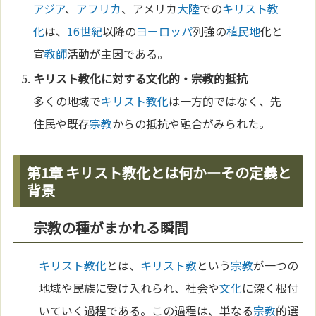
アジア
、
アフリカ
、アメリカ
大陸
での
キリスト教
化
は、
16世紀
以降の
ヨーロッパ
列強の
植民地
化と
宣
教師
活動が主因である。
キリスト教化
に対する
文化
的・
宗教
的抵抗
多くの地域で
キリスト教化
は一方的ではなく、先
住民や既存
宗教
からの抵抗や融合がみられた。
第1章 キリスト教化とは何か—その定義と
背景
宗教の種がまかれる瞬間
キリスト教化
とは、
キリスト教
という
宗教
が一つの
地域や民族に受け入れられ、社会や
文化
に深く根付
いていく過程である。この過程は、単なる
宗教
的選