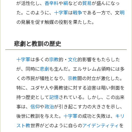
が活性化し、
香辛料
や
絹
などの
貿易
が盛んになっ
た。このように、
十字軍
は
戦争
である一方で、文
明
の発展を促す触媒の役割を果たした。
悲劇と教訓の歴史
十字軍
は多くの
宗教
的・
文化
的影響をもたらした
が、同時に
悲劇
も生んだ。エルサレム占領時には多
くの市民が犠牲となり、
宗教
間の対立が激化した。
特に、ユダヤ人や異教徒に対する迫害は暗い側面を
持つ歴史として
記憶
されている。しかし、この出来
事は、
信仰
や
政治
が引き起こす力の大きさを示し、
後世に教訓を与えた。
十字軍
の成功と失敗は、
キリ
スト教
世界がどのように自らの
アイデンティティ
を