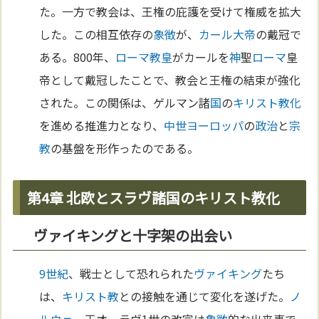
た。一方で教会は、王権の庇護を受けて権威を拡大
した。この相互依存の
象徴
が、
カール大帝
の戴冠で
ある。800年、
ローマ
教皇
がカールを
神
聖
ローマ
皇
帝として戴冠したことで、教会と王権の結束が強化
された。この関係は、ゲルマン諸
国
の
キリスト教化
を進める推進力となり、
中世
ヨーロッパ
の
政治
と
宗
教
の基盤を形作ったのである。
第4章 北欧とスラヴ諸国のキリスト教化
ヴァイキングと十字架の出会い
9世紀
、戦士として恐れられた
ヴァイキング
たち
は、
キリスト教
との接触を通じて変化を遂げた。
ノ