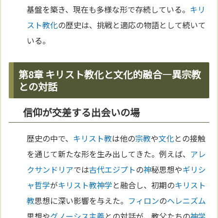
基盤を築き、現在も多様な形で存続している。
キリ
スト教化
の歴史は、挑戦と適応の物語として続いて
いる。
第8章 キリスト教化と文化的融合—異宗教
との対話
信仰が交差する出会いの場
歴史の中で、
キリスト教
は他の
宗教
や
文化
との接触
を通じて新たな形を生み出してきた。例えば、
アレ
クサンドリア
では
古代エジプト
の
神
秘思想や
ギリシ
ャ
哲学
が
キリスト教
神学
と融合し、初期の
キリスト
教
思想に深い影響を与えた。
フィロン
の
ヘレニズム
思想や
グノーシス主義
との対話が、教父たちの
神学