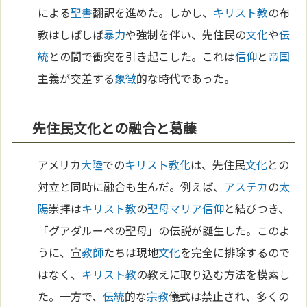
による
聖書
翻訳を進めた。しかし、
キリスト教
の布
教はしばしば
暴力
や強制を伴い、先住民の
文化
や
伝
統
との間で衝突を引き起こした。これは
信仰
と
帝国
主義が交差する
象徴
的な時代であった。
先住民文化との融合と葛藤
アメリカ
大陸
での
キリスト教化
は、先住民
文化
との
対立と同時に融合も生んだ。例えば、
アステカ
の
太
陽
崇拝は
キリスト教
の
聖母マリア
信仰
と結びつき、
「グアダルーペの聖母」の伝説が誕生した。このよ
うに、宣
教師
たちは現地
文化
を完全に排除するので
はなく、
キリスト教
の教えに取り込む方法を模索し
た。一方で、
伝統
的な
宗教
儀式は禁止され、多くの