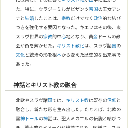
た。特に、ウラジーミルがビザンツ
帝国
の王女アン
ナと
結婚
したことは、
宗教
だけでなく
政治
的な結び
つきを強化する要因となった。キエフはその後、東
スラヴ世界の
宗教
的中
心
地となり、黄
金
ドームの教
会が街を輝かせた。
キリスト教化
は、スラヴ諸
国
の
文化
と統治の形を根
本
から変えた歴史的な出来事で
あった。
神話とキリスト教の融合
北欧やスラヴ諸
国
では、
キリスト教
は既存の
信仰
と
融合し、新たな形を生み出した。たとえば、北欧の
雷
神
トール
の
神
話は、聖人ミカエルの伝説と結びつ
き、戦士的なイメージが維持された。同様に、スラ