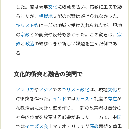
した。彼は現地
文化
に敬意を払い、布教に工夫を凝
らしたが、
植民地
支配の影響は避けられなかった。
キリスト教
は一部の地域で受け入れられたが、現地
の
宗教
との衝突や反発も多かった。この動きは、
宗
教
と
政治
の結びつきが新しい課題を生んだ例であ
る。
文化的衝突と融合の狭間で
アフリカ
や
アジア
での
キリスト教化
は、現地
文化
と
の衝突を伴った。
インド
では
カースト
制度の
存在
が
布教活動に大きな壁を作り、一部の改宗者は自分の
社会的位置を放棄する必要があった。一方で、中
国
では
イエズス会
士マテオ・リッチが
儒教
思想を尊重