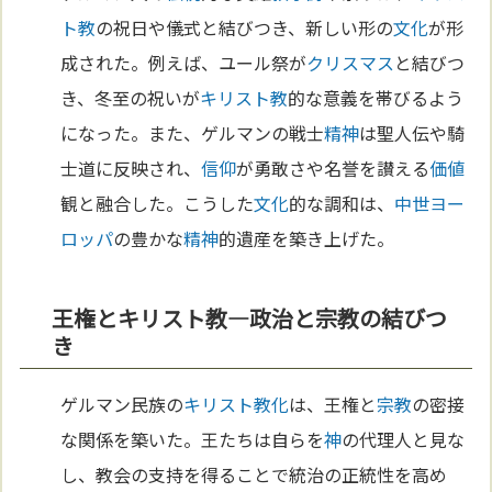
ト教
の祝日や儀式と結びつき、新しい形の
文化
が形
成された。例えば、ユール祭が
クリスマス
と結びつ
き、冬至の祝いが
キリスト教
的な意義を帯びるよう
になった。また、ゲルマンの戦士
精神
は聖人伝や騎
士道に反映され、
信仰
が勇敢さや名誉を讃える
価値
観と融合した。こうした
文化
的な調和は、
中世
ヨー
ロッパ
の豊かな
精神
的遺産を築き上げた。
王権とキリスト教—政治と宗教の結びつ
き
ゲルマン民族の
キリスト教化
は、王権と
宗教
の密接
な関係を築いた。王たちは自らを
神
の代理人と見な
し、教会の支持を得ることで統治の正統性を高め