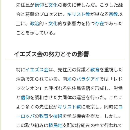
先住民が
信仰
と
文化
の喪失に苦しんだ。こうした融
合と葛藤のプロセスは、
キリスト教
が単なる
宗教
以
上に、
政治
的・
文化
的な影響力を持つ
存在
であった
ことを示している。
イエズス会の努力とその影響
特に
イエズス会
は、先住民の保護と
教育
を重視した
活動で知られている。南
米
の
パラグアイ
では「レド
ゥクシオン」と呼ばれる先住民集落を形成し、労働
と
信仰
を調和させた共同体の運営を行った。これに
より多くの先住民が
キリスト教
に改宗し、同時に
ヨ
ーロッパ
の
教育
や
技術
を学ぶ機会を得た。しかし、
この取り組みは
植民地
支配の枠組みの中で行われて