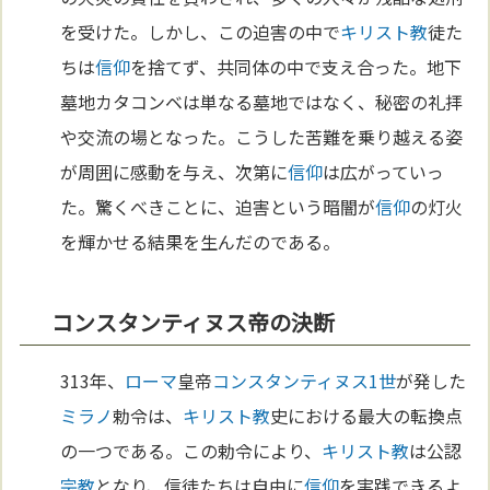
を受けた。しかし、この迫害の中で
キリスト教
徒た
ちは
信仰
を捨てず、共同体の中で支え合った。地下
墓地カタコンベは単なる墓地ではなく、秘密の礼拝
や交流の場となった。こうした苦難を乗り越える姿
が周囲に感動を与え、次第に
信仰
は広がっていっ
た。驚くべきことに、迫害という暗闇が
信仰
の灯火
を輝かせる結果を生んだのである。
コンスタンティヌス帝の決断
313年、
ローマ
皇帝
コンスタンティヌス1世
が発した
ミラノ
勅令は、
キリスト教
史における最大の転換点
の一つである。この勅令により、
キリスト教
は公認
宗教
となり、信徒たちは自由に
信仰
を実践できるよ