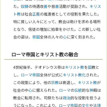
た。
奴隷
の待遇改
善
や慈
善
活動が奨励され、
キリス
ト教
は社会
正義
の推進者としての役割を果たした。
特に貧しい人々にとって、教会は助けを求める場所
となり、信徒の増加に拍車をかけた。この新しい社
会の姿は、
帝国
全体の人々の
心
に深く刻まれた。
ローマ帝国とキリスト教の融合
4世紀後半、テオドシウス帝は
キリスト教
を
国
教と
し、
ローマ
帝国
全体が公式に
キリスト教化
された。
この政策により、他の
宗教
は衰退し、
キリスト教
が
社会の中
心
に据えられた。
ローマ
の
伝統
的な
神
殿は
教会に転用され、司祭たちは
政治
的な役割を担うよ
うになった。これにより、
ローマ
帝国
の
文化
や
法律