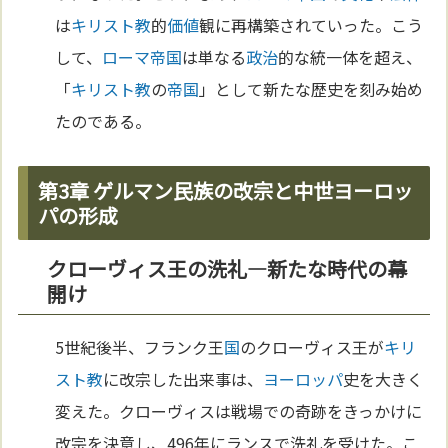
は
キリスト教
的
価値
観に再構築されていった。こう
して、
ローマ
帝国
は単なる
政治
的な統一体を超え、
「
キリスト教
の
帝国
」として新たな歴史を刻み始め
たのである。
第3章 ゲルマン民族の改宗と中世ヨーロッ
パの形成
クローヴィス王の洗礼—新たな時代の幕
開け
5世紀後半、フランク王
国
のクローヴィス王が
キリ
スト教
に改宗した出来事は、
ヨーロッパ
史を大きく
変えた。クローヴィスは戦場での奇跡をきっかけに
改宗を決意し、496年にランスで洗礼を受けた。こ