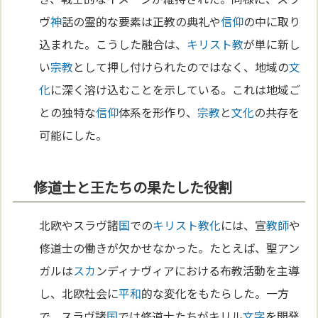
ヴ
神
話の霊的な要素は正教の典礼や
信仰
の中に取り
込まれた。こうした融合は、
キリスト教
が単に新し
い
宗教
として押し付けられたのではなく、地域の
文
化
に深く溶け込むことを示している。これは地域ご
との独特な
信仰
体系を形作り、
宗教
と
文化
の共存を
可能にした。
修道士と王たちの果たした役割
北欧やスラヴ諸
国
での
キリスト教化
には、宣
教師
や
修道士の働きが欠かせなかった。たとえば、聖アン
ガルは
スカ
ンディナヴィアにおける布教活動を主導
し、北欧社会に
平和
的な変化をもたらした。一方
で、スラヴ諸
国
では修道士たちがキリル
文字
を開発