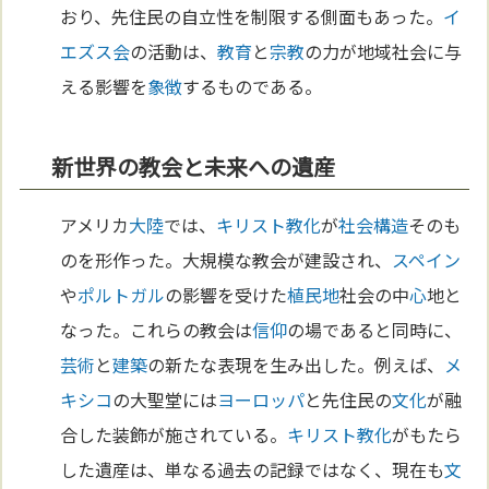
おり、先住民の自立性を制限する側面もあった。
イ
エズス会
の活動は、
教育
と
宗教
の力が地域社会に与
える影響を
象徴
するものである。
新世界の教会と未来への遺産
アメリカ
大陸
では、
キリスト教化
が
社会構造
そのも
のを形作った。大規模な教会が建設され、
スペイン
や
ポルトガル
の影響を受けた
植民地
社会の中
心
地と
なった。これらの教会は
信仰
の場であると同時に、
芸術
と
建築
の新たな表現を生み出した。例えば、
メ
キシコ
の大聖堂には
ヨーロッパ
と先住民の
文化
が融
合した装飾が施されている。
キリスト教化
がもたら
した遺産は、単なる過去の記録ではなく、現在も
文