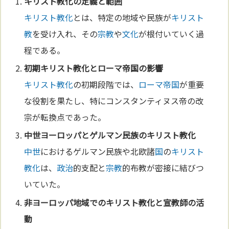
キリスト教化
の
定義
と範囲
キリスト教化
とは、特定の地域や民族が
キリスト
教
を受け入れ、その
宗教
や
文化
が根付いていく過
程である。
初期キリスト教
化と
ローマ
帝国
の影響
キリスト教化
の初期段階では、
ローマ
帝国
が重要
な役割を果たし、特にコンスタンティヌス帝の改
宗が転換点であった。
中世
ヨーロッパ
とゲルマン民族の
キリスト教化
中世
におけるゲルマン民族や北欧諸
国
の
キリスト
教化
は、
政治
的支配と
宗教
的布教が密接に結びつ
いていた。
非
ヨーロッパ
地域での
キリスト教化
と宣
教師
の活
動