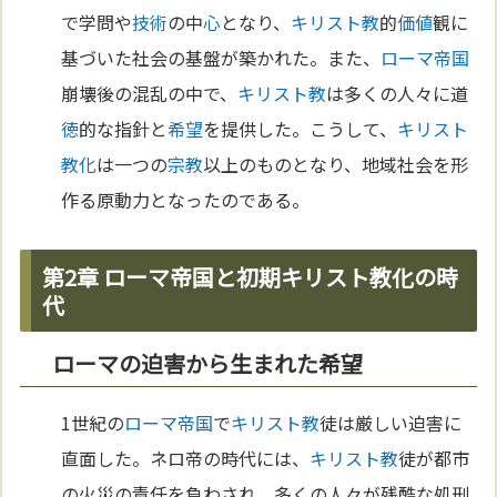
で学問や
技術
の中
心
となり、
キリスト教
的
価値
観に
基づいた社会の基盤が築かれた。また、
ローマ
帝国
崩壊後の混乱の中で、
キリスト教
は多くの人々に道
徳
的な指針と
希望
を提供した。こうして、
キリスト
教化
は一つの
宗教
以上のものとなり、地域社会を形
作る原動力となったのである。
第2章 ローマ帝国と初期キリスト教化の時
代
ローマの迫害から生まれた希望
1世紀の
ローマ
帝国
で
キリスト教
徒は厳しい迫害に
直面した。ネロ帝の時代には、
キリスト教
徒が都市
の火災の責任を負わされ、多くの人々が残酷な処刑