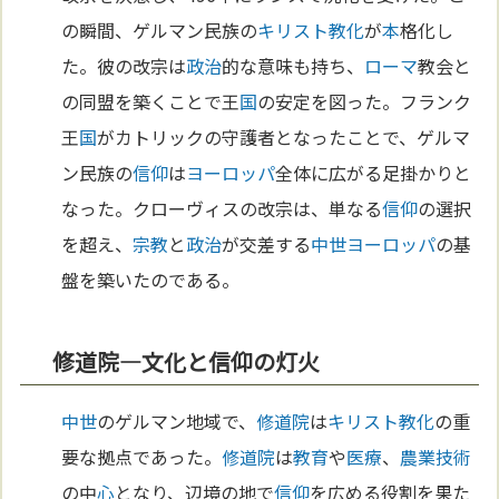
の瞬間、ゲルマン民族の
キリスト教化
が
本
格化し
た。彼の改宗は
政治
的な意味も持ち、
ローマ
教会と
の同盟を築くことで王
国
の安定を図った。フランク
王
国
がカトリックの守護者となったことで、ゲルマ
ン民族の
信仰
は
ヨーロッパ
全体に広がる足掛かりと
なった。クローヴィスの改宗は、単なる
信仰
の選択
を超え、
宗教
と
政治
が交差する
中世
ヨーロッパ
の基
盤を築いたのである。
修道院—文化と信仰の灯火
中世
のゲルマン地域で、
修道院
は
キリスト教化
の重
要な拠点であった。
修道院
は
教育
や
医療
、
農業
技術
の中
心
となり、辺境の地で
信仰
を広める役割を果た