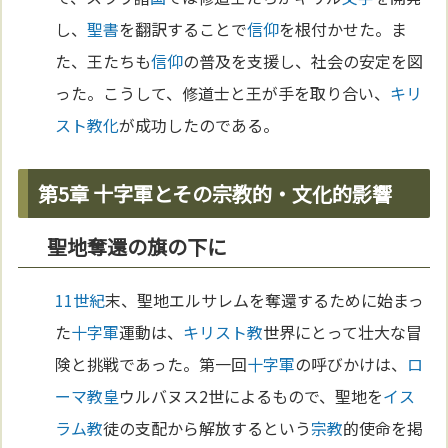
し、
聖書
を翻訳することで
信仰
を根付かせた。ま
た、王たちも
信仰
の普及を支援し、社会の安定を図
った。こうして、修道士と王が手を取り合い、
キリ
スト教化
が成功したのである。
第5章 十字軍とその宗教的・文化的影響
聖地奪還の旗の下に
11世紀
末、聖地エルサレムを奪還するために始まっ
た
十字軍
運動は、
キリスト教
世界にとって壮大な冒
険と挑戦であった。第一回
十字軍
の呼びかけは、
ロ
ーマ
教皇
ウルバヌス2世によるもので、聖地を
イス
ラム教
徒の支配から解放するという
宗教
的使命を掲