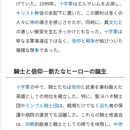
げていた。1099年、
十字軍
はエルサレムを占領し、
キリスト教
徒の支配下に置いた。この勝利は多くの
人々に
神
の導きを感じさせたが、同時に、異
文化
と
の激しい衝突を生むきっかけともなった。
十字軍
は
単なる軍事遠征ではなく、
信仰
と
戦争
が結びついた
複雑な現
象
であった。
騎士と信仰—新たなヒーローの誕生
十字軍
の中で、騎士たちは
信仰
と武勇を兼ね備えた
英雄としての地位を確立した。特に、聖ヨハネ騎士
団や
テンプル騎士団
は、戦場だけでなく
巡礼
者の保
護や病院の運営でも活躍した。これらの騎士修道会
は、
宗教
的献身と戦士としての誇りを体現し、
中世