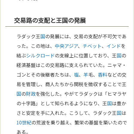
交易路の支配と王国の発展
ラダック王
国
の発展には、交易の支配が不可欠であ
った。この地は、
中央アジア
、
チベット
、
インド
を
結ぶ
シルクロード
の支線上に位置しており、王
国
の
経済基盤はこの交易路に支えられていた。ニャマ・
ゴンとその後継者たちは、
塩
、
羊
毛、
香料
などの交
易を管理し、商人たちから関税を徴収することで王
国
の
財政
を強化した。やがてラダックは「ヒマラヤ
の十字路」として知られるようになり、王
国
は豊か
さと安定を手に入れた。こうして、ラダック王
国
は
10世紀
の荒波を乗り越え、繁栄の基盤を築いたので
ある。