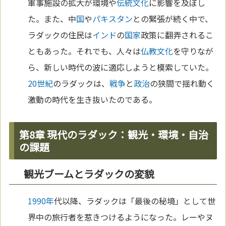
軍事施設の拡大が環境や
伝統
文化
に影響を及ぼし
た。また、中
国
や
パキスタン
との緊張が続く中で、
ラダックの住民は
インド
の
国家
政策に翻弄されるこ
ともあった。それでも、人々は
仏教
文化
を守りなが
ら、新しい時代の波に適応しようと模索していた。
20世紀
のラダックは、
戦争
と
政治
の狭間で揺れ動く
激動の時代を生き抜いたのである。
第8章 現代のラダック：観光・環境・自治
の課題
観光ブームとラダックの変貌
1990年
代以降、ラダックは「最後の秘境」として世
界中の旅行者を惹きつけるようになった。レーやヌ