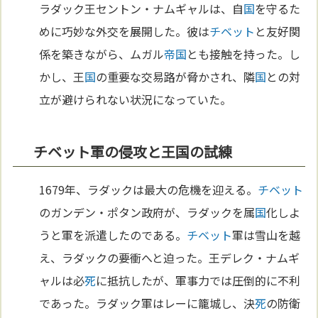
ラダック王セントン・ナムギャルは、自
国
を守るた
めに巧妙な外交を展開した。彼は
チベット
と友好関
係を築きながら、ムガル
帝国
とも接触を持った。し
かし、王
国
の重要な交易路が脅かされ、隣
国
との対
立が避けられない状況になっていた。
チベット軍の侵攻と王国の試練
1679年、ラダックは最大の危機を迎える。
チベット
のガンデン・ポタン政府が、ラダックを属
国
化しよ
うと軍を派遣したのである。
チベット
軍は雪山を越
え、ラダックの要衝へと迫った。王デレク・ナムギ
ャルは必
死
に抵抗したが、軍事力では圧倒的に不利
であった。ラダック軍はレーに籠城し、決
死
の防衛