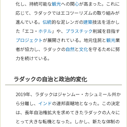
化し、持続可能な
観光
への関
心
が高まった。これに
応じて、ラダックではエコツーリズムの取り組みが
進んでいる。
伝統
的な泥レンガの
建築
技法を活かし
た「エコ・
ホテル
」や、
プラスチック
削減を目指す
プロジェクト
が展開されている。地元住民と
観光
業
者が協力し、ラダックの
自然
と
文化
を守るために努
力を続けている。
ラダックの自治と政治的変化
2019年、ラダックはジャンムー・カシュミール州か
ら分離し、
インド
の連邦直轄地となった。この決定
は、長年自治権拡大を求めてきたラダックの人々に
とって大きな転機となった。しかし、新たな体制の