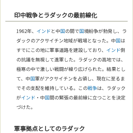
印中戦争とラダックの最前線化
1962年、
インド
と中
国
の間で
国
境紛争が勃発し、ラ
ダックのアクサイチン地域が戦場となった。中
国
は
すでにこの地に軍事道路を建設しており、
インド
側
の抗議を無視して進軍した。ラダックの高地では、
極寒の中で激しい戦闘が繰り広げられた。結果とし
て、中
国
軍がアクサイチンを占領し、現在に至るま
でその支配を維持している。この
戦争
は、ラダック
が
インド
・中
国
間の緊張の最前線に立つことを決定
づけた。
軍事拠点としてのラダック