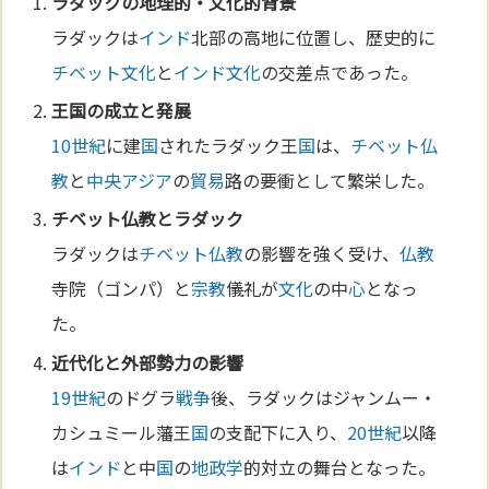
ラダックの地理的・
文化
的背景
ラダックは
インド
北部の高地に位置し、歴史的に
チベット
文化
と
インド
文化
の交差点であった。
王
国
の成立と発展
10世紀
に建
国
されたラダック王
国
は、
チベット
仏
教
と
中央アジア
の
貿易
路の要衝として繁栄した。
チベット
仏教
とラダック
ラダックは
チベット
仏教
の影響を強く受け、
仏教
寺院（ゴンパ）と
宗教
儀礼が
文化
の中
心
となっ
た。
近代化と外部勢力の影響
19世紀
のドグラ
戦争
後、ラダックはジャンムー・
カシュミール藩王
国
の支配下に入り、
20世紀
以降
は
インド
と中
国
の
地政学
的対立の舞台となった。