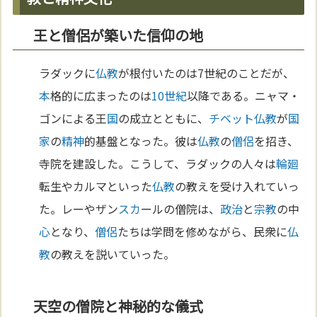
王と僧侶が築いた信仰の地
ラダックに
仏教
が根付いたのは7世紀のことだが、
本
格的に広まったのは
10世紀
以降である。ニャマ・
ゴンによる王
国
の成立とともに、
チベット
仏教
が
国
家
の
精神
的基盤となった。彼は
仏教
の
僧侶
を招き、
寺院を建設した。こうして、ラダックの人々は
輪廻
転生やカルマといった
仏教
の教えを受け入れていっ
た。レーやザン
スカ
ールの僧院は、
政治
と
宗教
の中
心
となり、
僧侶
たちは学問を修めながら、民衆に
仏
教
の教えを説いていった。
天空の僧院と神秘的な儀式