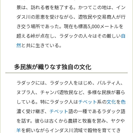
景は、訪れる者を魅了する。かつてこの地は、イン
ダス川の恩恵を受けながら、遊牧民や交易商人が行
き交う場所であった。現在も標高5,000メートルを
超える峠が点在し、ラダックの人々はその厳しい
自
然
と共に生きている。
多民族が織りなす独自の文化
ラダックには、ラダック人をはじめ、バルティ人、
ヌブラ人、チャンパ遊牧民など、多様な民族が暮ら
している。特にラダック人は
チベット
系の
文化
を
色
濃く受け継ぎ、
チベット
語の一種であるラダック語
を話す。彼らは古くから農耕と牧畜を営み、ヤクや
羊
を飼いながらインダス川流域で穀物を育ててき