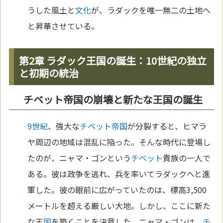
うした風土と
文化
が、ラダックを唯一無二の土地へ
と昇華させている。
第2章 ラダック王国の誕生：10世紀の独立
と初期の統治
チベット帝国の崩壊と新たな王国の誕生
9世紀
、強大な
チベット
帝国
が分裂すると、ヒマラ
ヤ周辺の地域は混乱に陥った。そんな時代に登場し
たのが、ニャマ・ゴンという
チベット
貴族の一人で
ある。彼は政争を逃れ、兵を率いてラダックへと進
軍した。彼の眼前に広がっていたのは、標高3,500
メートルを超える厳しい大地。しかし、ここに新た
な王
国
を築くことを決意した。ニャマ・ゴンは、
チ