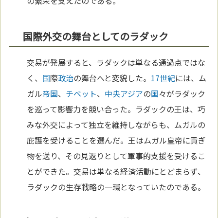
の繁栄を支えたのである。
国際外交の舞台としてのラダック
交易が発展すると、ラダックは単なる通過点ではな
く、
国
際
政治
の舞台へと変貌した。
17世紀
には、ム
ガル
帝国
、
チベット
、
中央アジア
の
国
々がラダック
を巡って影響力を競い合った。ラダックの王は、巧
みな外交によって独立を維持しながらも、ムガルの
庇護を受けることを選んだ。王はムガル皇帝に貢ぎ
物を送り、その見返りとして軍事的支援を受けるこ
とができた。交易は単なる経済活動にとどまらず、
ラダックの生存戦略の一環となっていたのである。