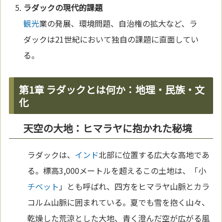
ラダックの現代的課題
観光
業の発展、環境問題、自治権の拡大など、ラ
ダックは21世紀において独自の課題に直面してい
る。
第1章 ラダックとは何か：地理・民族・文
化
天空の大地：ヒマラヤに抱かれた秘境
ラダックは、
インド
北部に位置する広大な高地であ
る。標高3,000メートルを超えるこの土地は、「小
チベット
」とも呼ばれ、四方をヒマラヤ山脈とカラ
コルム山脈に囲まれている。夏でも雪を抱く山々、
乾燥した荒涼とした大地、青く澄んだ空が広がる風