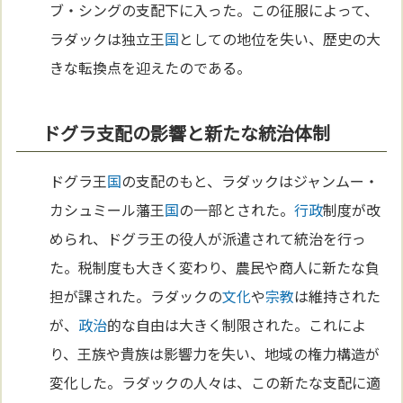
ブ・シングの支配下に入った。この征服によって、
ラダックは独立王
国
としての地位を失い、歴史の大
きな転換点を迎えたのである。
ドグラ支配の影響と新たな統治体制
ドグラ王
国
の支配のもと、ラダックはジャンムー・
カシュミール藩王
国
の一部とされた。
行政
制度が改
められ、ドグラ王の役人が派遣されて統治を行っ
た。税制度も大きく変わり、農民や商人に新たな負
担が課された。ラダックの
文化
や
宗教
は維持された
が、
政治
的な自由は大きく制限された。これによ
り、王族や貴族は影響力を失い、地域の権力構造が
変化した。ラダックの人々は、この新たな支配に適