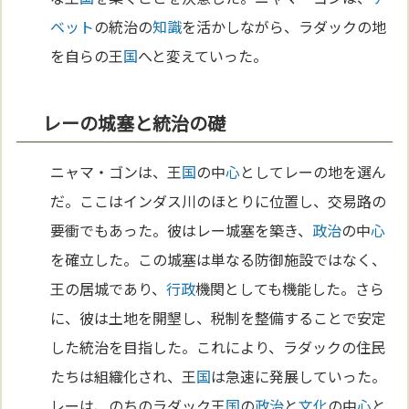
ベット
の統治の
知識
を活かしながら、ラダックの地
を自らの王
国
へと変えていった。
レーの城塞と統治の礎
ニャマ・ゴンは、王
国
の中
心
としてレーの地を選ん
だ。ここはインダス川のほとりに位置し、交易路の
要衝でもあった。彼はレー城塞を築き、
政治
の中
心
を確立した。この城塞は単なる防御施設ではなく、
王の居城であり、
行政
機関としても機能した。さら
に、彼は土地を開墾し、税制を整備することで安定
した統治を目指した。これにより、ラダックの住民
たちは組織化され、王
国
は急速に発展していった。
レーは、のちのラダック王
国
の
政治
と
文化
の中
心
と