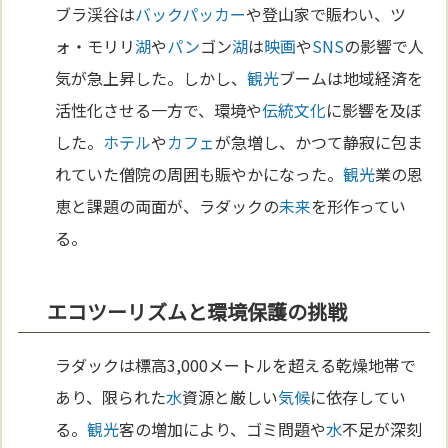
ブラ渓谷は
バックパッカー
や登山家で賑わい、ツ
ォ・モリリ
湖
や
パン
ゴン
湖
は
映画
や
SNS
の影響で人
気が急上昇した。しかし、
観光
ブームは地域経済を
活性化させる一方で、環境や
伝統
文化
に影響を及ぼ
した。
ホテル
や
カフェ
が急増し、かつて静寂に包ま
れていた僧院の周囲も賑やかになった。
観光
業の恩
恵と課題の両面が、ラダックの
未来
を形作ってい
る。
エコツーリズムと環境保護の挑戦
ラダックは標高3,000メートルを超える乾燥地帯で
あり、限られた
水
資源と厳しい
気候
に依存してい
る。
観光
客の増加により、ゴミ問題や
水
不足が深刻