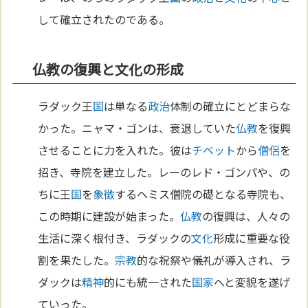
して確立されたのである。
仏教の復興と文化の形成
ラダック王
国
は単なる
政治
体制の確立にとどまらな
かった。ニャマ・ゴンは、衰退していた
仏教
を復興
させることに力を入れた。彼は
チベット
から
僧侶
を
招き、寺院を建立した。レーのレド・ゴンパや、の
ちに王
国
を
象徴
するヘミス僧院の礎となる寺院も、
この時期に建設が始まった。
仏教
の復興は、人々の
生活に深く根付き、ラダックの
文化
形成に重要な役
割を果たした。
宗教
的な祝祭や儀礼が導入され、ラ
ダックは
精神
的にも統一された
国家
へと変貌を遂げ
ていった。