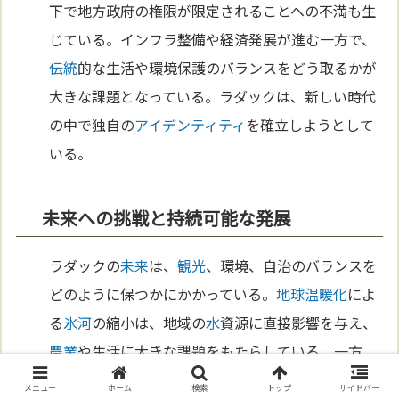
下で地方政府の権限が限定されることへの不満も生
じている。インフラ整備や経済発展が進む一方で、
伝統
的な生活や環境保護のバランスをどう取るかが
大きな課題となっている。ラダックは、新しい時代
の中で独自の
アイデンティティ
を確立しようとして
いる。
未来への挑戦と持続可能な発展
ラダックの
未来
は、
観光
、環境、自治のバランスを
どのように保つかにかかっている。
地球温暖化
によ
る
氷河
の縮小は、地域の
水
資源に直接影響を与え、
農業
や生活に大きな課題をもたらしている。一方
で、若者たちは新しい
技術
やビジネスの可能性を探
メニュー
ホーム
検索
トップ
サイドバー