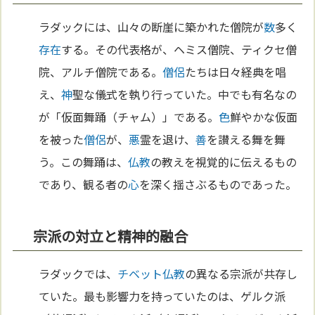
ラダックには、山々の断崖に築かれた僧院が
数
多く
存在
する。その代表格が、ヘミス僧院、ティクセ僧
院、アルチ僧院である。
僧侶
たちは日々経典を唱
え、
神
聖な儀式を執り行っていた。中でも有名なの
が「仮面舞踊（チャム）」である。
色
鮮やかな仮面
を被った
僧侶
が、
悪
霊を退け、
善
を讃える舞を舞
う。この舞踊は、
仏教
の教えを視覚的に伝えるもの
であり、観る者の
心
を深く揺さぶるものであった。
宗派の対立と精神的融合
ラダックでは、
チベット
仏教
の異なる宗派が共存し
ていた。最も影響力を持っていたのは、ゲルク派