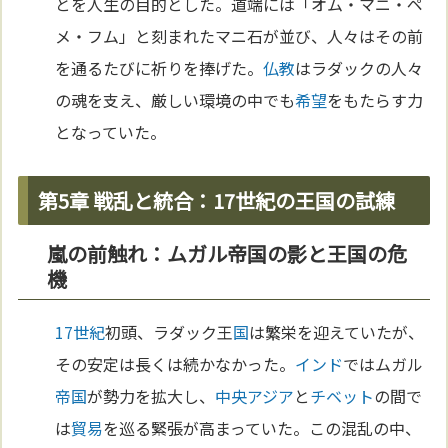
とを人生の目的とした。道端には「オム・マニ・ペ
メ・フム」と刻まれたマニ石が並び、人々はその前
を通るたびに祈りを捧げた。
仏教
はラダックの人々
の魂を支え、厳しい環境の中でも
希望
をもたらす力
となっていた。
第5章 戦乱と統合：17世紀の王国の試練
嵐の前触れ：ムガル帝国の影と王国の危
機
17世紀
初頭、ラダック王
国
は繁栄を迎えていたが、
その安定は長くは続かなかった。
インド
ではムガル
帝国
が勢力を拡大し、
中央アジア
と
チベット
の間で
は
貿易
を巡る緊張が高まっていた。この混乱の中、