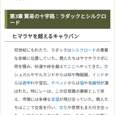
第3章 貿易の十字路：ラダックとシルクロ
ード
ヒマラヤを超えるキャラバン
何世紀にもわたり、ラダックは
シルクロード
の重要
な支線に位置していた。商人たちはヤクやラクダに
荷を積み、砂漠や峠を越えてここへやってきた。カ
シュガルやヤルカンドからは
絹
や陶磁器、
インド
か
らは
香辛料
や宝石、
チベット
からは
塩
や毛
織物
が運
ばれた。特にレーは、この交易路の要衝として栄
え、市場には多様な
言語
が飛び交っていた。商人た
ちはここで交易を行い、
文化
や思想もまた行き交っ