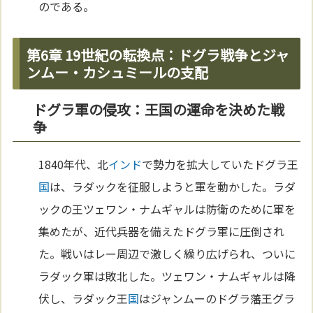
のである。
第6章 19世紀の転換点：ドグラ戦争とジャ
ンムー・カシュミールの支配
ドグラ軍の侵攻：王国の運命を決めた戦
争
1840年代、北
インド
で勢力を拡大していたドグラ王
国
は、ラダックを征服しようと軍を動かした。ラダ
ックの王ツェワン・ナムギャルは防衛のために軍を
集めたが、近代兵器を備えたドグラ軍に圧倒され
た。戦いはレー周辺で激しく繰り広げられ、ついに
ラダック軍は敗北した。ツェワン・ナムギャルは降
伏し、ラダック王
国
はジャンムーのドグラ藩王グラ