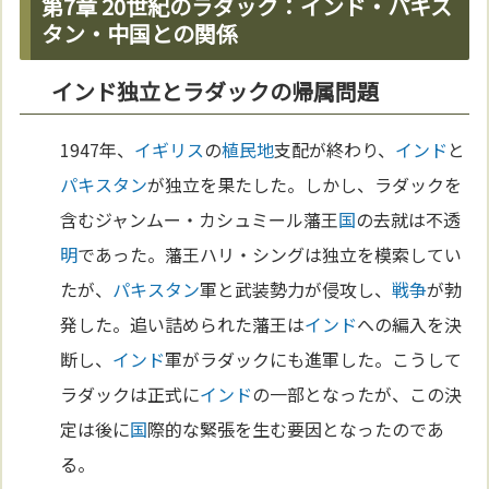
第7章 20世紀のラダック：インド・パキス
タン・中国との関係
インド独立とラダックの帰属問題
1947年、
イギリス
の
植民地
支配が終わり、
インド
と
パキスタン
が独立を果たした。しかし、ラダックを
含むジャンムー・カシュミール藩王
国
の去就は不透
明
であった。藩王ハリ・シングは独立を模索してい
たが、
パキスタン
軍と武装勢力が侵攻し、
戦争
が勃
発した。追い詰められた藩王は
インド
への編入を決
断し、
インド
軍がラダックにも進軍した。こうして
ラダックは正式に
インド
の一部となったが、この決
定は後に
国
際的な緊張を生む要因となったのであ
る。