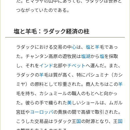
た。ヒマラヤの山中にあっても、ラダックは世界と
つながっていたのである。
塩と羊毛：ラダック経済の柱
ラダックにおける交易の中
心
は、
塩
と
羊
毛であっ
た。チャンタン高原の遊牧民は
塩
湖
から
塩
を採取
し、それを
インド
北部や
チベット
へ運んだ。また、
ラダックの
羊
毛は質が高く、特にパシュミナ（カシ
ミヤ）の原料として珍重された。商人たちはこの
羊
毛を持ち、カシュミールの職人のもとへと向かっ
た。彼らの手で織られた
美
しいショールは、ムガル
宮廷や
ヨーロッパ
の貴族の間で高値で取引された。
こうした交易品はラダック王
国
の財源となり、王
国