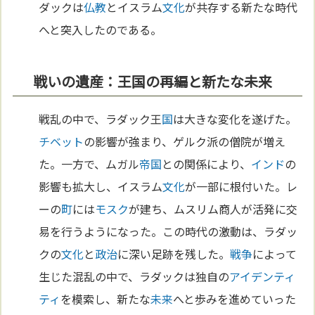
ダックは
仏教
とイスラム
文化
が共存する新たな時代
へと突入したのである。
戦いの遺産：王国の再編と新たな未来
戦乱の中で、ラダック王
国
は大きな変化を遂げた。
チベット
の影響が強まり、ゲルク派の僧院が増え
た。一方で、ムガル
帝国
との関係により、
インド
の
影響も拡大し、イスラム
文化
が一部に根付いた。レ
ーの
町
には
モスク
が建ち、ムスリム商人が活発に交
易を行うようになった。この時代の激動は、ラダッ
クの
文化
と
政治
に深い足跡を残した。
戦争
によって
生じた混乱の中で、ラダックは独自の
アイデンティ
ティ
を模索し、新たな
未来
へと歩みを進めていった