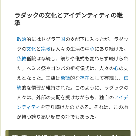
ラダックの文化とアイデンティティの継
承
政治
的にはドグラ王
国
の支配下に入ったが、ラダッ
クの
文化
と
宗教
は人々の生活の中
心
にあり続けた。
仏教
僧院は存続し、祭りや儀式も変わらず続けられ
た。ヘミス祭やゴンパの祈祷儀式は、人々の
心
の支
えとなった。王族は
象徴
的な
存在
として存続し、
伝
統
的な慣習が維持された。このように、ラダックの
人々は、外部の支配を受けながらも、独自の
アイデ
ンティティ
を守り続けたのである。それは、この地
が持つ誇り高い歴史の証でもあった。