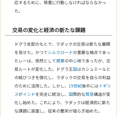
応するために、慎重に行動しなければならなかっ
た。
交易の変化と経済の新たな課題
ドグラ支配のもとで、ラダックの交易は新たな展開
を見せた。かつて
シルクロード
の重要な拠点であっ
たレーは、依然として
商業
の中
心
地であったが、交
易ルートが変化した。ドグラ王
国
はカシュミールと
の結びつきを強化し、ラダックの交易を自らの利益
のために活用した。しかし、
19世紀
後半には
イギリ
ス
が
インド
を完全に統治し、
国
際的な
貿易
構造が変
化し始めた。これにより、ラダックは経済的に新た
な課題に直面し、従来の繁栄が揺らぎ始めた。