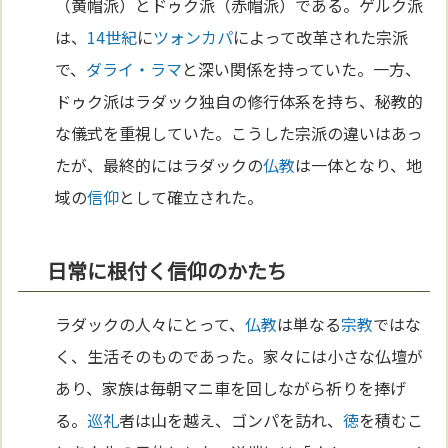
（黄帽派）とドゥク派（赤帽派）である。ゲルク派
は、
14世紀
に
ツォンカパ
によって改革された宗派
で、
ダライ・ラマ
と深い関係を持っていた。一方、
ドゥク派はラダック独自の修行体系を持ち、秘教的
な儀式を重視していた。こうした宗派の違いはあっ
たが、最終的にはラダックの
仏教
は一体となり、地
域の
信仰
として確立された。
日常に根付く信仰のかたち
ラダックの人々にとって、
仏教
は単なる
宗教
ではな
く、生活そのものであった。家々には小さな仏壇が
あり、家族は毎朝マニ車を回しながら祈りを捧げ
る。
巡礼
者は山を越え、ゴンパを訪れ、
徳
を積むこ