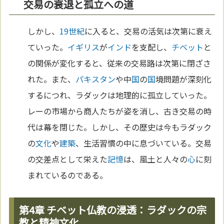
交易の衰退と孤立への道
しかし、
19世紀
に入ると、交易の活気は次第に衰え
ていった。
イギリス
が
インド
を支配し、
チベット
と
の関係が変化すると、従来の交易路は次第に閉ざさ
れた。また、
パキスタン
や中
国
の
国
境問題が深刻化
するにつれ、ラダックは地理的に孤立していった。
レーの市場から商人たちが姿を消し、古き交易の時
代は幕を閉じた。しかし、その歴史は今もラダック
の
文化
や
建築
、生活習慣の中に息づいている。交易
の交差点として栄えた
記憶
は、風土と人々の
心
に刻
まれているのである。
第4章 チベット仏教の浸透：ラダックの宗
教と精神文化