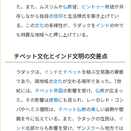
た。また、ムスリムや
仏教
徒、
ヒンドゥー教
徒が共
存しながら独自の
信仰
と生活様式を築き上げてい
る。この
文化
の多様性が、ラダックを
インド
の中で
も特異な地域へと押し上げている。
チベット文化とインド文明の交差点
ラダックは、
インド
と
チベット
を結ぶ交易路の要衝
であり、両地域の
文化
が交わる場所であった。7世
紀には、
チベット
帝国
の影響を受け、
仏教
が広まっ
た。その影響は
建築
にも見られ、レーのレド・ゴン
パやヘミス僧院は、
チベット
仏教
の
美
しい装飾や壁
画を今に伝えている。また、ラダックの住民は、
イ
ンド
北部からも影響を受け、ザン
スカ
ール地方では