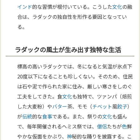
インド
的な習慣が根付いている。こうした
文化
の融
合は、ラダックの独自性を形作る要因となってい
る。
ラダックの風土が生み出す独特な生活
標高の高いラダックでは、冬になると気温が氷点下
20度以下になることも珍しくない。そのため、住民
は石や泥で作られた家に住み、厳しい寒さをしのぐ
工夫をしてきた。食
文化
も独特で、ツァンパ（焙煎
した大麦粉）や
バター
茶、モモ（
チベット
風
餃子
）
が
伝統
的な
食事
である。また、祭りの
文化
も盛ん
で、毎年開催されるヘミス祭では、
僧侶
たちが
色
鮮
やかな仮面をかぶり、
神
秘的な踊りを披露する。こ