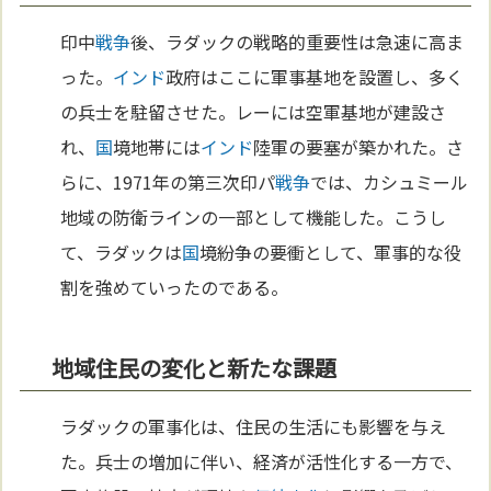
印中
戦争
後、ラダックの戦略的重要性は急速に高ま
った。
インド
政府はここに軍事基地を設置し、多く
の兵士を駐留させた。レーには空軍基地が建設さ
れ、
国
境地帯には
インド
陸軍の要塞が築かれた。さ
らに、1971年の第三次印パ
戦争
では、カシュミール
地域の防衛ラインの一部として機能した。こうし
て、ラダックは
国
境紛争の要衝として、軍事的な役
割を強めていったのである。
地域住民の変化と新たな課題
ラダックの軍事化は、住民の生活にも影響を与え
た。兵士の増加に伴い、経済が活性化する一方で、