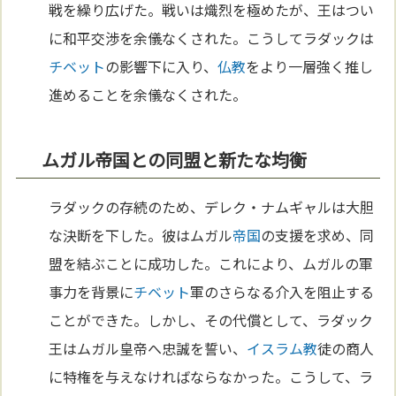
戦を繰り広げた。戦いは熾烈を極めたが、王はつい
に和平交渉を余儀なくされた。こうしてラダックは
チベット
の影響下に入り、
仏教
をより一層強く推し
進めることを余儀なくされた。
ムガル帝国との同盟と新たな均衡
ラダックの存続のため、デレク・ナムギャルは大胆
な決断を下した。彼はムガル
帝国
の支援を求め、同
盟を結ぶことに成功した。これにより、ムガルの軍
事力を背景に
チベット
軍のさらなる介入を阻止する
ことができた。しかし、その代償として、ラダック
王はムガル皇帝へ忠誠を誓い、
イスラム教
徒の商人
に特権を与えなければならなかった。こうして、ラ