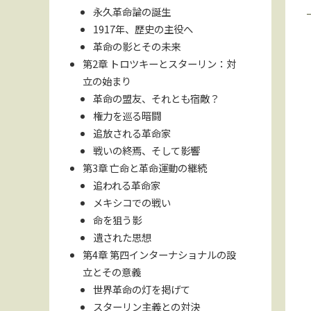
永久革命論の誕生
1917年、歴史の主役へ
革命の影とその未来
第2章 トロツキーとスターリン：対
立の始まり
革命の盟友、それとも宿敵？
権力を巡る暗闘
追放される革命家
戦いの終焉、そして影響
第3章 亡命と革命運動の継続
追われる革命家
メキシコでの戦い
命を狙う影
遺された思想
第4章 第四インターナショナルの設
立とその意義
世界革命の灯を掲げて
スターリン主義との対決