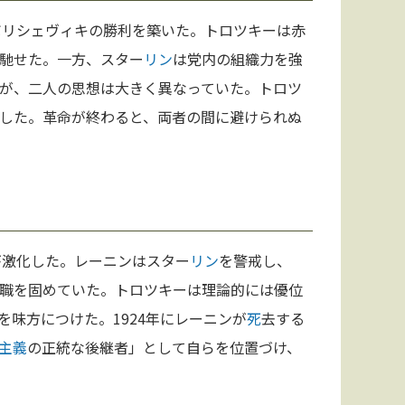
ボリシェヴィキの勝利を築いた。トロツキーは赤
馳せた。一方、スター
リン
は党内の組織力を強
が、二人の思想は大きく異なっていた。トロツ
した。革命が終わると、両者の間に避けられぬ
が激化した。レーニンはスター
リン
を警戒し、
職を固めていた。トロツキーは理論的には優位
を味方につけた。1924年にレーニンが
死
去する
主義
の正統な後継者」として自らを位置づけ、