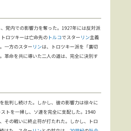
、党内での影響力を奪った。1927年には反対派
。トロツキーは亡命先の
トルコ
でスター
リン
主義
。一方のスター
リン
は、トロツキー派を「裏切
。革命を共に導いた二人の道は、完全に決別す
を批判し続けた。しかし、彼の影響力は徐々に
ストを一掃し、ソ連を完全に支配した。1940
、その戦いに終止符が打たれた。しかし、トロ
続けた。スター
リン
との対立は、
20世紀
の
社会