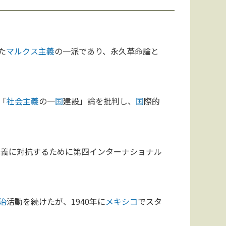
た
マルクス主義
の一派であり、永久革命論と
「
社会主義
の一
国
建設」論を批判し、
国
際的
主義に対抗するために第四インターナショナル
治
活動を続けたが、1940年に
メキシコ
でスタ