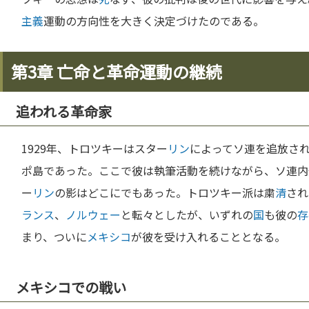
主義
運動の方向性を大きく決定づけたのである。
第3章 亡命と革命運動の継続
追われる革命家
1929年、トロツキーはスター
リン
によってソ連を追放さ
ポ島であった。ここで彼は執筆活動を続けながら、ソ連内
ー
リン
の影はどこにでもあった。トロツキー派は粛
清
され
ランス
、
ノルウェー
と転々としたが、いずれの
国
も彼の
存
まり、ついに
メキシコ
が彼を受け入れることとなる。
メキシコでの戦い