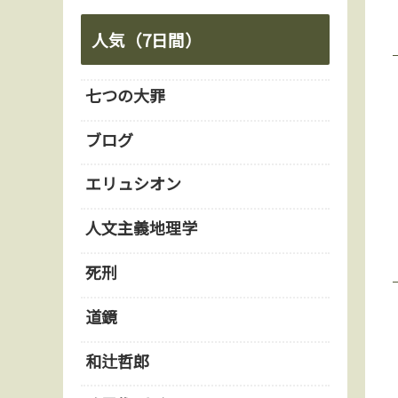
人気（7日間）
七つの大罪
ブログ
エリュシオン
人文主義地理学
死刑
道鏡
和辻哲郎