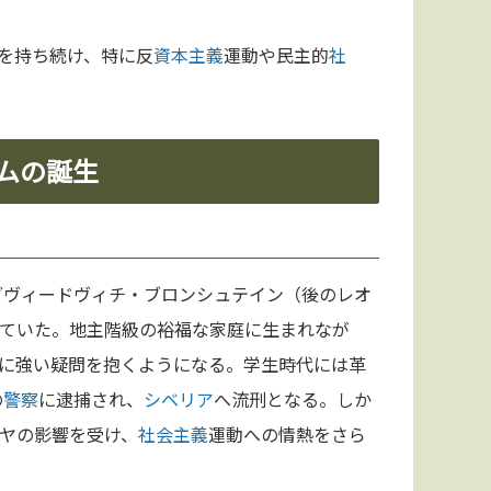
を持ち続け、特に反
資本主義
運動や民主的
社
ムの誕生
ダヴィードヴィチ・ブロンシュテイン（後のレオ
ていた。地主階級の裕福な家庭に生まれなが
に強い疑問を抱くようになる。学生時代には革
の
警察
に逮捕され、
シベリア
へ流刑となる。しか
ヤの影響を受け、
社会主義
運動への情熱をさら