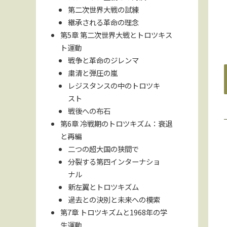
第二次世界大戦の試練
継承される革命の理念
第5章 第二次世界大戦とトロツキス
ト運動
戦争と革命のジレンマ
粛清と弾圧の嵐
レジスタンスの中のトロツキ
スト
戦後への布石
第6章 冷戦期のトロツキズム：衰退
と再編
二つの超大国の狭間で
分裂する第四インターナショ
ナル
新左翼とトロツキズム
過去との決別と未来への模索
第7章 トロツキズムと1968年の学
生運動