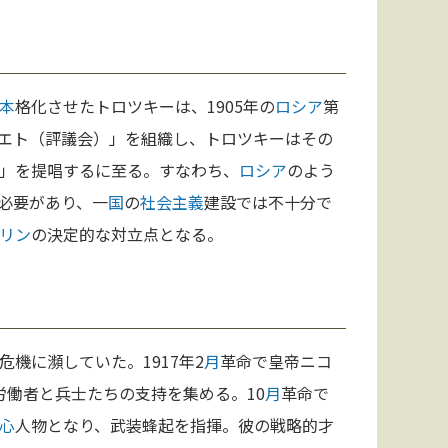
本
格化させたトロツキーは、1905年の
ロシア
第
エト（評議会）」を組織し、トロツキーはその
」を提唱するに至る。すなわち、
ロシア
のよう
必要があり、一
国
の
社会主義
建設では不十分で
リン
の決定的な対立点となる。
危機に瀕していた。1917年2
月
革命で皇帝ニコ
労働者と兵士たちの支持を集める。10
月
革命で
心
人物となり、武装蜂起を指揮。彼の戦略的才