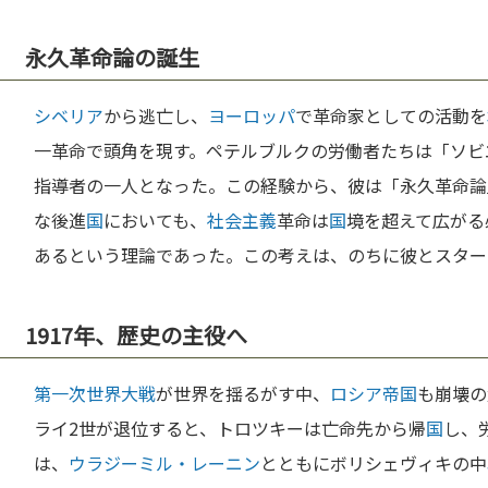
永久革命論の誕生
シベリア
から逃亡し、
ヨーロッパ
で革命家としての活動を
一革命で頭角を現す。ペテルブルクの労働者たちは「ソビ
指導者の一人となった。この経験から、彼は「永久革命論
な後進
国
においても、
社会主義
革命は
国
境を超えて広がる
あるという理論であった。この考えは、のちに彼とスター
1917年、歴史の主役へ
第一次世界大戦
が世界を揺るがす中、
ロシア
帝国
も崩壊の
ライ2世が退位すると、トロツキーは亡命先から帰
国
し、
は、
ウラジーミル・レーニン
とともにボリシェヴィキの中