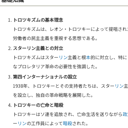
トロツキズムの基
本
理念
トロツキズムは、レオン・トロツキーによって提唱され
労働者の民主主義を重視する思想である。
スター
リン
主義との対立
トロツキズムはスター
リン
主義と根
本
的に対立し、特に
なプロレタリア革命の必要性を強調した。
第四インターナショナルの設立
1938年、トロツキーとその支持者たちは、スター
リン
を設立し、独自の革命戦略を展開した。
トロツキーの亡命と
暗殺
トロツキーはソ連を追放され、亡命生活を送りながら
政
ー
リン
の工作員によって
暗殺
された。