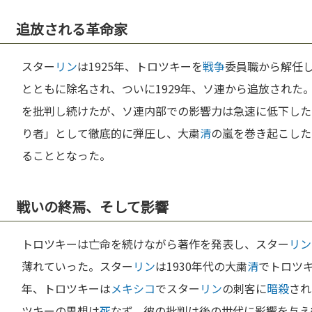
追放される革命家
スター
リン
は1925年、トロツキーを
戦争
委員職から解任し
とともに除名され、ついに1929年、ソ連から追放された
を批判し続けたが、ソ連内部での影響力は急速に低下した
り者」として徹底的に弾圧し、大粛
清
の嵐を巻き起こした
ることとなった。
戦いの終焉、そして影響
トロツキーは亡命を続けながら著作を発表し、スター
リン
薄れていった。スター
リン
は1930年代の大粛
清
でトロツキ
年、トロツキーは
メキシコ
でスター
リン
の刺客に
暗殺
され
ツキーの思想は
死
なず、彼の批判は後の世代に影響を与え