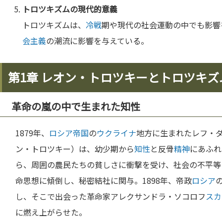
トロツキズムの現代的意義
トロツキズムは、
冷戦
期や現代の社会運動の中でも影響
会主義
の潮流に影響を与えている。
第1章 レオン・トロツキーとトロツキズ
革命の嵐の中で生まれた知性
1879年、
ロシア
帝国
の
ウクライナ
地方に生まれたレフ・
ン・トロツキー）は、幼少期から
知性
と反骨
精神
にあふれ
ら、周囲の農民たちの貧しさに衝撃を受け、社会の不平等
命思想に傾倒し、秘密結社に関与。1898年、帝政
ロシア
し、そこで出会った革命家アレクサンドラ・ソコロフ
スカ
に燃え上がらせた。