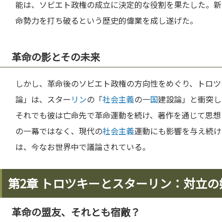
能は、ソビエト政権の成立に決定的な役割を果たした。新
命勢力を打ち破るという歴史的偉業を成し遂げた。
革命の影とその未来
しかし、革命後のソビエト政権の方向性をめぐり、トロツ
論」は、スター
リン
の「
社会主義
の一
国
建設論」と衝突し
それでも彼は亡命先で革命運動を続け、著作を通じて思想
の一幕ではなく、現代の
社会主義
運動にも影響を与え続け
は、今なお世界中で議論されている。
第2章 トロツキーとスターリン：対立の
革命の盟友、それとも宿敵？