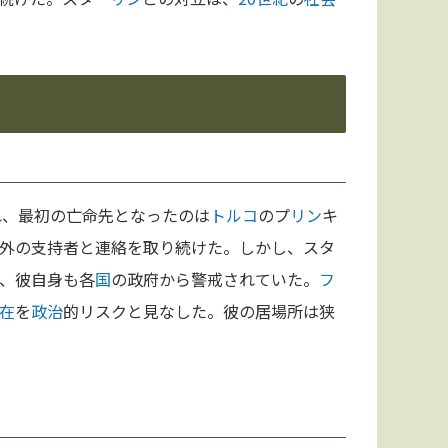
れ、最初の亡命先となったのは
トルコ
のプ
リン
キ
外の支持者と連絡を取り続けた。しかし、スタ
、彼自身も各
国
の政府から警戒されていた。
フ
在
を
政治
的リスクと見なした。彼の居場所は狭