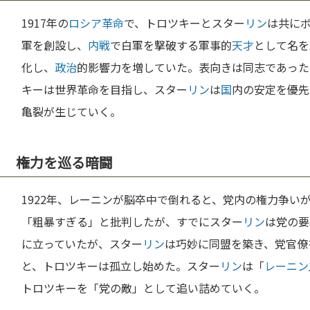
1917年の
ロシア革命
で、トロツキーとスター
リン
は共に
軍を創設し、
内戦
で白軍を撃破する軍事的
天才
として名を
化し、
政治
的影響力を増していた。表向きは同志であった
キーは世界革命を目指し、スター
リン
は
国
内の安定を優先
亀裂が生じていく。
権力を巡る暗闘
1922年、レーニンが脳卒中で倒れると、党内の権力争い
「粗暴すぎる」と批判したが、すでにスター
リン
は党の要
に立っていたが、スター
リン
は巧妙に同盟を築き、党官僚
と、トロツキーは孤立し始めた。スター
リン
は「
レーニン
トロツキーを「党の敵」として追い詰めていく。